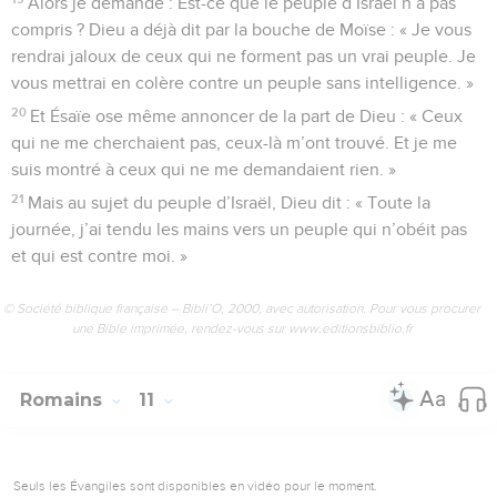
Alors je demande : Est-ce que le peuple d’Israël n’a pas
compris ? Dieu a déjà dit par la bouche de Moïse : « Je vous
rendrai jaloux de ceux qui ne forment pas un vrai peuple. Je
vous mettrai en colère contre un peuple sans intelligence. »
20
Et Ésaïe ose même annoncer de la part de Dieu : « Ceux
qui ne me cherchaient pas, ceux-là m’ont trouvé. Et je me
suis montré à ceux qui ne me demandaient rien. »
21
Mais au sujet du peuple d’Israël, Dieu dit : « Toute la
journée, j’ai tendu les mains vers un peuple qui n’obéit pas
et qui est contre moi. »
© Société biblique française – Bibli’O, 2000, avec autorisation. Pour vous procurer
une Bible imprimée, rendez-vous sur www.editionsbiblio.fr
Romains
11
Seuls les Évangiles sont disponibles en vidéo pour le moment.