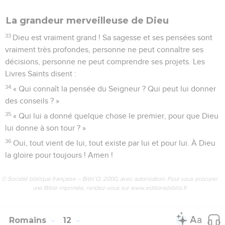
La grandeur merveilleuse de Dieu
33
Dieu est vraiment grand ! Sa sagesse et ses pensées sont
vraiment très profondes, personne ne peut connaître ses
décisions, personne ne peut comprendre ses projets. Les
Livres Saints disent :
34
« Qui connaît la pensée du Seigneur ? Qui peut lui donner
des conseils ? »
35
« Qui lui a donné quelque chose le premier, pour que Dieu
lui donne à son tour ? »
36
Oui, tout vient de lui, tout existe par lui et pour lui. À Dieu
la gloire pour toujours ! Amen !
© Société biblique française – Bibli’O, 2000, avec autorisation. Pour vous procurer
une Bible imprimée, rendez-vous sur www.editionsbiblio.fr
Romains
12