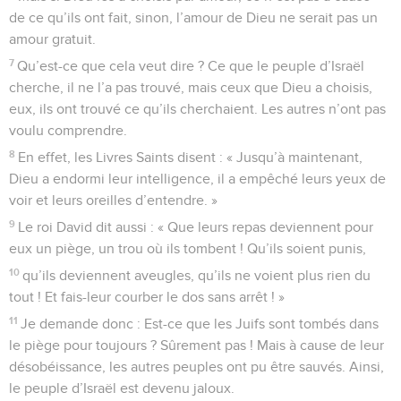
de ce qu’ils ont fait, sinon, l’amour de Dieu ne serait pas un
amour gratuit.
7
Qu’est-ce que cela veut dire ? Ce que le peuple d’Israël
cherche, il ne l’a pas trouvé, mais ceux que Dieu a choisis,
eux, ils ont trouvé ce qu’ils cherchaient. Les autres n’ont pas
voulu comprendre.
8
En effet, les Livres Saints disent : « Jusqu’à maintenant,
Dieu a endormi leur intelligence, il a empêché leurs yeux de
voir et leurs oreilles d’entendre. »
9
Le roi David dit aussi : « Que leurs repas deviennent pour
eux un piège, un trou où ils tombent ! Qu’ils soient punis,
10
qu’ils deviennent aveugles, qu’ils ne voient plus rien du
tout ! Et fais-leur courber le dos sans arrêt ! »
11
Je demande donc : Est-ce que les Juifs sont tombés dans
le piège pour toujours ? Sûrement pas ! Mais à cause de leur
désobéissance, les autres peuples ont pu être sauvés. Ainsi,
le peuple d’Israël est devenu jaloux.