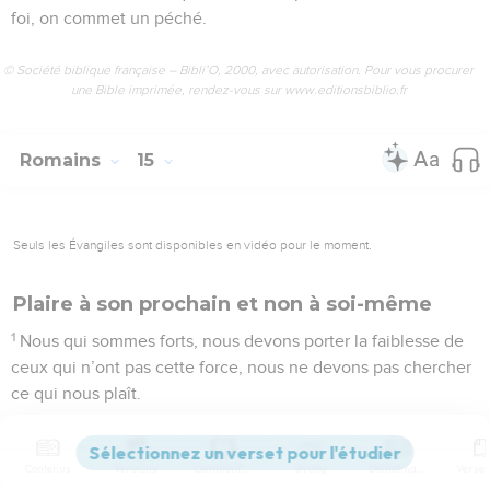
foi, on commet un péché.
© Société biblique française – Bibli’O, 2000, avec autorisation. Pour vous procurer
une Bible imprimée, rendez-vous sur www.editionsbiblio.fr
Romains
15
Seuls les Évangiles sont disponibles en vidéo pour le moment.
Plaire à son prochain et non à soi-même
1
Nous qui sommes forts, nous devons porter la faiblesse de
ceux qui n’ont pas cette force, nous ne devons pas chercher
ce qui nous plaît.
2
Chacun de nous doit chercher à plaire aux autres pour le
bien, pour construire la communauté.
Contenus
Versions
Commentaires
Strong
Dictionnaire
3
Le Christ, lui, n’a pas cherché ce qui lui plaisait. Au