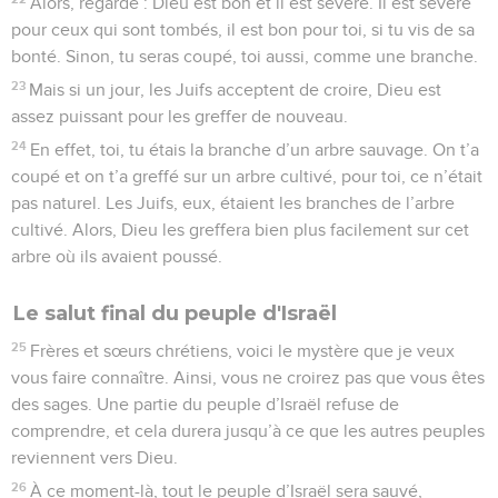
Alors, regarde : Dieu est bon et il est sévère. Il est sévère
pour ceux qui sont tombés, il est bon pour toi, si tu vis de sa
bonté. Sinon, tu seras coupé, toi aussi, comme une branche.
23
Mais si un jour, les Juifs acceptent de croire, Dieu est
assez puissant pour les greffer de nouveau.
24
En effet, toi, tu étais la branche d’un arbre sauvage. On t’a
coupé et on t’a greffé sur un arbre cultivé, pour toi, ce n’était
pas naturel. Les Juifs, eux, étaient les branches de l’arbre
cultivé. Alors, Dieu les greffera bien plus facilement sur cet
arbre où ils avaient poussé.
Le salut final du peuple d'Israël
25
Frères et sœurs chrétiens, voici le mystère que je veux
vous faire connaître. Ainsi, vous ne croirez pas que vous êtes
des sages. Une partie du peuple d’Israël refuse de
comprendre, et cela durera jusqu’à ce que les autres peuples
reviennent vers Dieu.
26
À ce moment-là, tout le peuple d’Israël sera sauvé,