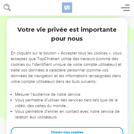
Qui peut accuser ceux que Dieu a choisis ? Personne ! En
effet, Dieu les rend justes.
34
Qui peut les condamner ? Personne ! En effet, le Christ
Parole de Vie
Jésus est mort, de plus, il s’est réveillé de la mort : il est à la
Votre vie privée est importante
Romains
8
droite de Dieu et il prie pour nous.
pour nous
35
Qui peut nous séparer de l’amour du Christ ? Est-ce que
c’est le malheur ? ou l’inquiétude ? la souffrance venant des
En cliquant sur le bouton « Accepter tous les cookies », vous
autres ? ou bien la faim, la pauvreté ? les dangers ou la
acceptez que TopChrétien utilise des traceurs (comme des
mort ?
cookies ou l'identifiant unique de votre compte utilisateur) et
traite vos données à caractère personnel (comme vos
36
Les Livres Saints disent : « À cause de toi, nous risquons
données de navigation et les informations renseignées dans
sans arrêt la mort. On nous traite comme des moutons de
votre compte utilisateur) dans les buts suivants :
boucherie. »
37
Mais dans tout ce qui nous arrive, nous sommes les grands
Mesurer l'audience de notre service
Vous permettre d'utiliser des services tiers tels que de la
vainqueurs par celui qui nous a aimés.
vidéo, des cartes du monde…
38
Oui, j’en suis sûr, rien ne pourra nous séparer de l’amour
Vous permettre d'entrer en contact avec notre service de
relation aux utilisateurs.
que Dieu nous a montré dans le Christ Jésus, notre
Seigneur. Ni la mort, ni la vie, ni les anges, ni les esprits, ni le
présent, ni l’avenir, ni tous ceux qui ont un pouvoir, ni les
Choisir mes cookies