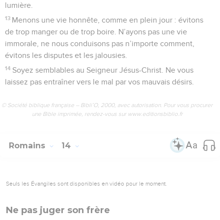
lumière.
13
Menons une vie honnête, comme en plein jour : évitons
de trop manger ou de trop boire. N’ayons pas une vie
immorale, ne nous conduisons pas n’importe comment,
évitons les disputes et les jalousies.
14
Soyez semblables au Seigneur Jésus-Christ. Ne vous
laissez pas entraîner vers le mal par vos mauvais désirs.
© Société biblique française – Bibli’O, 2000, avec autorisation. Pour vous procurer
une Bible imprimée, rendez-vous sur www.editionsbiblio.fr
Romains
14
Seuls les Évangiles sont disponibles en vidéo pour le moment.
Ne pas juger son frère