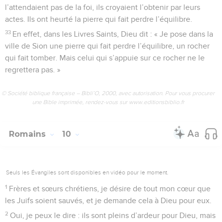
l’attendaient pas de la foi, ils croyaient l’obtenir par leurs
actes. Ils ont heurté la pierre qui fait perdre l’équilibre.
33
En effet, dans les Livres Saints, Dieu dit : « Je pose dans la
ville de Sion une pierre qui fait perdre l’équilibre, un rocher
qui fait tomber. Mais celui qui s’appuie sur ce rocher ne le
regrettera pas. »
© Société biblique française – Bibli’O, 2000, avec autorisation. Pour vous procurer
une Bible imprimée, rendez-vous sur www.editionsbiblio.fr
Romains
10
Seuls les Évangiles sont disponibles en vidéo pour le moment.
1
Frères et sœurs chrétiens, je désire de tout mon cœur que
les Juifs soient sauvés, et je demande cela à Dieu pour eux.
2
Oui, je peux le dire : ils sont pleins d’ardeur pour Dieu, mais