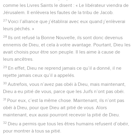
comme les Livres Saints le disent : « Le libérateur viendra de
Jérusalem. Il enlèvera les fautes de la tribu de Jacob.
27
Voici l’alliance que j’établirai avec eux quand j’enlèverai
leurs péchés. »
28
Ils ont refusé la Bonne Nouvelle, ils sont donc devenus
ennemis de Dieu, et cela à votre avantage. Pourtant, Dieu les
avait choisis pour être son peuple. Il les aime à cause de
leurs ancêtres.
29
En effet, Dieu ne reprend jamais ce qu’il a donné, il ne
rejette jamais ceux qu’il a appelés.
30
Autrefois, vous n’avez pas obéi à Dieu, mais maintenant,
Dieu a eu pitié de vous, parce que les Juifs n’ont pas obéi.
31
Pour eux, c’est la même chose. Maintenant, ils n’ont pas
obéi à Dieu, pour que Dieu ait pitié de vous. Alors
maintenant, eux aussi pourront recevoir la pitié de Dieu.
32
Dieu a permis que tous les êtres humains refusent d’obéir,
pour montrer à tous sa pitié.