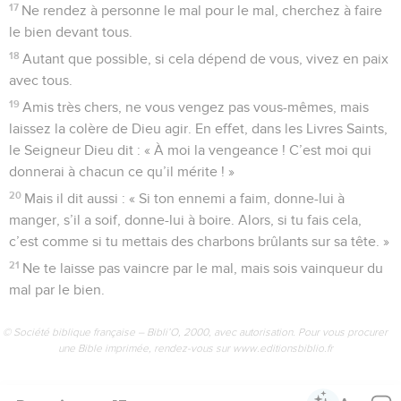
17
Ne rendez à personne le mal pour le mal, cherchez à faire
le bien devant tous.
18
Autant que possible, si cela dépend de vous, vivez en paix
avec tous.
19
Amis très chers, ne vous vengez pas vous-mêmes, mais
laissez la colère de Dieu agir. En effet, dans les Livres Saints,
le Seigneur Dieu dit : « À moi la vengeance ! C’est moi qui
donnerai à chacun ce qu’il mérite ! »
20
Mais il dit aussi : « Si ton ennemi a faim, donne-lui à
manger, s’il a soif, donne-lui à boire. Alors, si tu fais cela,
c’est comme si tu mettais des charbons brûlants sur sa tête. »
21
Ne te laisse pas vaincre par le mal, mais sois vainqueur du
mal par le bien.
© Société biblique française – Bibli’O, 2000, avec autorisation. Pour vous procurer
une Bible imprimée, rendez-vous sur www.editionsbiblio.fr