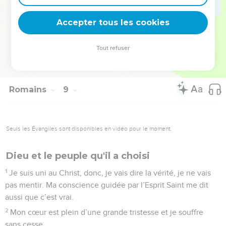
forces d’en haut, ni les forces d’en bas, ni toutes les choses
créées, rien ne pourra nous séparer de l’amour de Dieu !
Accepter tous les cookies
© Société biblique française – Bibli’O, 2000, avec autorisation. Pour vous procurer
Tout refuser
une Bible imprimée, rendez-vous sur www.editionsbiblio.fr
Romains
9
Seuls les Évangiles sont disponibles en vidéo pour le moment.
Dieu et le peuple qu'il a choisi
1
Je suis uni au Christ, donc, je vais dire la vérité, je ne vais
pas mentir. Ma conscience guidée par l’Esprit Saint me dit
aussi que c’est vrai.
2
Mon cœur est plein d’une grande tristesse et je souffre
sans cesse.