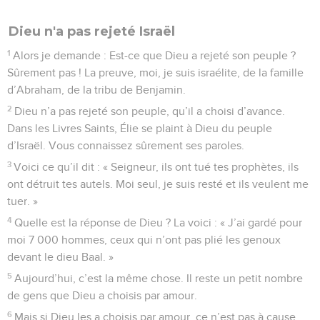
Dieu n'a pas rejeté Israël
1
Alors je demande : Est-ce que Dieu a rejeté son peuple ?
Sûrement pas ! La preuve, moi, je suis israélite, de la famille
d’Abraham, de la tribu de Benjamin.
2
Dieu n’a pas rejeté son peuple, qu’il a choisi d’avance.
Dans les Livres Saints, Élie se plaint à Dieu du peuple
d’Israël. Vous connaissez sûrement ses paroles.
3
Voici ce qu’il dit : « Seigneur, ils ont tué tes prophètes, ils
ont détruit tes autels. Moi seul, je suis resté et ils veulent me
tuer. »
4
Quelle est la réponse de Dieu ? La voici : « J’ai gardé pour
moi 7 000 hommes, ceux qui n’ont pas plié les genoux
devant le dieu Baal. »
5
Aujourd’hui, c’est la même chose. Il reste un petit nombre
de gens que Dieu a choisis par amour.
6
Mais si Dieu les a choisis par amour, ce n’est pas à cause