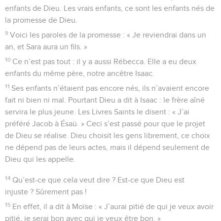
enfants de Dieu. Les vrais enfants, ce sont les enfants nés de
la promesse de Dieu.
9
Voici les paroles de la promesse : « Je reviendrai dans un
an, et Sara aura un fils. »
10
Ce n’est pas tout : il y a aussi Rébecca. Elle a eu deux
enfants du même père, notre ancêtre Isaac.
11
Ses enfants n’étaient pas encore nés, ils n’avaient encore
fait ni bien ni mal. Pourtant Dieu a dit à Isaac : le frère aîné
servira le plus jeune. Les Livres Saints le disent : « J’ai
préféré Jacob à Ésaü. » Ceci s’est passé pour que le projet
de Dieu se réalise. Dieu choisit les gens librement, ce choix
ne dépend pas de leurs actes, mais il dépend seulement de
Dieu qui les appelle.
14
Qu’est-ce que cela veut dire ? Est-ce que Dieu est
injuste ? Sûrement pas !
15
En effet, il a dit à Moïse : « J’aurai pitié de qui je veux avoir
pitié, je serai bon avec qui je veux être bon. »