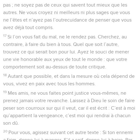
pas ; ne soyez pas de ceux qui savent tout mieux que les
autres. Ne vous croyez ni meilleurs ni plus sages que vous
ne l’êtes et n’ayez pas l’outrecuidance de penser que vous
avez déjà tout compris.
17
Si l’on vous fait du mal, ne le rendez pas. Cherchez, au
contraire, à faire du bien à tous. Quel que soit l’autre,
trouvez ce qui serait bon pour lui. Ayez le souci de mener
une vie honorable aux yeux de tout le monde : que votre
comportement soit au-dessus de toute critique.
18
Autant que possible, et dans la mesure où cela dépend de
vous, vivez en paix avec tous les hommes.
19
Mes amis, ne vous faites point justice vous-mêmes, ne
prenez jamais votre revanche. Laissez à Dieu le soin de faire
peser son courroux sur qui il veut, car il est écrit : C’est à moi
qu’appartient la vengeance, c’est moi qui rendrai à chacun
son dû.
20
Pour vous, agissez suivant cet autre texte : Si ton ennemi
a faim, donne-lui à manger. S’il a soif, donne-lui à boire. Par