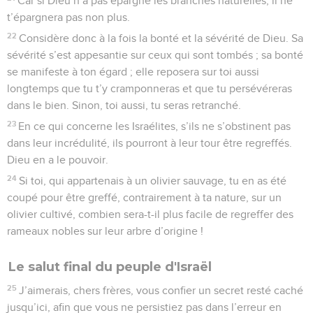
Car si Dieu n’a pas épargné les branches naturelles, il ne
t’épargnera pas non plus.
22
Considère donc à la fois la bonté et la sévérité de Dieu. Sa
sévérité s’est appesantie sur ceux qui sont tombés ; sa bonté
se manifeste à ton égard ; elle reposera sur toi aussi
longtemps que tu t’y cramponneras et que tu persévéreras
dans le bien. Sinon, toi aussi, tu seras retranché.
23
En ce qui concerne les Israélites, s’ils ne s’obstinent pas
dans leur incrédulité, ils pourront à leur tour être regreffés.
Dieu en a le pouvoir.
24
Si toi, qui appartenais à un olivier sauvage, tu en as été
coupé pour être greffé, contrairement à ta nature, sur un
olivier cultivé, combien sera-t-il plus facile de regreffer des
rameaux nobles sur leur arbre d’origine !
Le salut final du peuple d'Israël
25
J’aimerais, chers frères, vous confier un secret resté caché
jusqu’ici, afin que vous ne persistiez pas dans l’erreur en