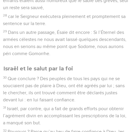
enfants étaient aussi nombreux que le sable des grèves, seul
un reste sera sauvé,
28
car le Seigneur exécutera pleinement et promptement sa
sentence sur la terre.
29
Dans un autre passage, Ésaïe dit encore : Si l’Éternel des
armées célestes ne nous avait laissé quelques descendants,
nous en serions au même point que Sodome, nous aurions
péri comme Gomorrhe.
Israël et le salut par la foi
30
Que conclure ? Des peuples de tous les pays qui ne se
souciaient pas de plaire à Dieu, ont été agréés par lui ; sans
le chercher, ils ont trouvé comment être déclarés justes
devant lui : en lui faisant confiance.
31
Israël, par contre, qui a fait de grands efforts pour obtenir
l’agrément divin en accomplissant les prescriptions de la loi,
a manqué son but.
32
Pourquoi ? Parce qu’au lieu de faire confiance à Dieu, les