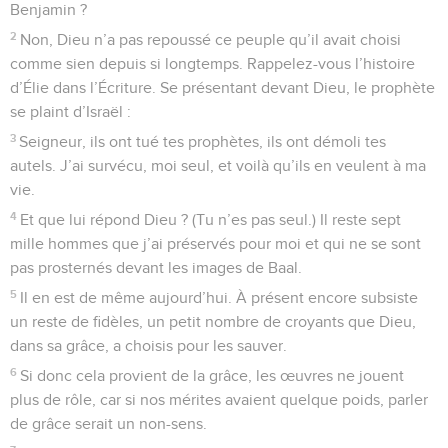
Benjamin ?
2
Non, Dieu n’a pas repoussé ce peuple qu’il avait choisi
comme sien depuis si longtemps. Rappelez-vous l’histoire
d’Élie dans l’Écriture. Se présentant devant Dieu, le prophète
se plaint d’Israël :
3
Seigneur, ils ont tué tes prophètes, ils ont démoli tes
autels. J’ai survécu, moi seul, et voilà qu’ils en veulent à ma
vie.
4
Et que lui répond Dieu ? (Tu n’es pas seul.) Il reste sept
mille hommes que j’ai préservés pour moi et qui ne se sont
pas prosternés devant les images de Baal.
5
Il en est de même aujourd’hui. À présent encore subsiste
un reste de fidèles, un petit nombre de croyants que Dieu,
dans sa grâce, a choisis pour les sauver.
6
Si donc cela provient de la grâce, les œuvres ne jouent
plus de rôle, car si nos mérites avaient quelque poids, parler
de grâce serait un non-sens.