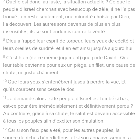
7
Quelle est donc, au juste, la situation actuelle ? Ce que le
peuple d’Israël cherchait avec beaucoup de zèle, il ne l’a pas
trouvé ; un reste seulement, une minorité choisie par Dieu,
l’a découvert. Les autres sont devenus de plus en plus
insensibles, ils se sont endurcis contre la vérité.
8
Dieu a frappé leur esprit de torpeur, leurs yeux de cécité et
leurs oreilles de surdité, et il en est ainsi jusqu’à aujourd’hui.
9
C’est bien (de ce même jugement) que parle David : Que
leur table devienne pour eux un piège, un filet, une cause de
chute, un juste châtiment.
10
Que leurs yeux s’enténèbrent jusqu’à perdre la vue, Et
qu’ils courbent sans cesse le dos.
11
Je demande alors : si le peuple d’Israël est tombé si bas,
est-ce pour être irrémédiablement et définitivement perdu ?
Au contraire, grâce à sa chute, le salut est devenu accessible
à tous les peuples afin d’exciter son émulation.
12
Car si son faux pas a été, pour les autres peuples, la
source de riches bénédictions, et si son appauvrissement a