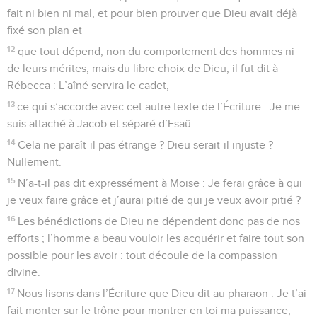
fait ni bien ni mal, et pour bien prouver que Dieu avait déjà
fixé son plan et
12
que tout dépend, non du comportement des hommes ni
de leurs mérites, mais du libre choix de Dieu, il fut dit à
Rébecca : L’aîné servira le cadet,
13
ce qui s’accorde avec cet autre texte de l’Écriture : Je me
suis attaché à Jacob et séparé d’Esaü.
14
Cela ne paraît-il pas étrange ? Dieu serait-il injuste ?
Nullement.
15
N’a-t-il pas dit expressément à Moïse : Je ferai grâce à qui
je veux faire grâce et j’aurai pitié de qui je veux avoir pitié ?
16
Les bénédictions de Dieu ne dépendent donc pas de nos
efforts ; l’homme a beau vouloir les acquérir et faire tout son
possible pour les avoir : tout découle de la compassion
divine.
17
Nous lisons dans l’Écriture que Dieu dit au pharaon : Je t’ai
fait monter sur le trône pour montrer en toi ma puissance,