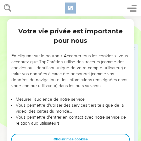
et nous ? Nos soucis ou nos épreuves ? Lorsque nous
sommes persécutés, que nous manquons de pain, d’habits
ou d’argent, est-ce parce qu’il ne nous aime plus ? Quand
Parole Vivante
nous sommes exposés au danger ou menacés d’une mort
Votre vie privée est importante
Romains
8
violente, est-ce le signe que Dieu nous a abandonnés ?
pour nous
36
Non, car l’Écriture nous rapporte cette prière : Parce que
nous t’appartenons, Seigneur, nous sommes journellement
En cliquant sur le bouton « Accepter tous les cookies », vous
en danger de mort. On nous considère comme des brebis
acceptez que TopChrétien utilise des traceurs (comme des
destinées à l’abattoir.
cookies ou l'identifiant unique de votre compte utilisateur) et
traite vos données à caractère personnel (comme vos
37
Mais dans tous ces combats, celui qui nous a tant aimés
données de navigation et les informations renseignées dans
est près de nous ; avec lui nous restons vainqueurs et nous
votre compte utilisateur) dans les buts suivants :
allons de victoire en victoire.
38
Oui, j’en ai l’absolue certitude, rien ne pourra nous
Mesurer l'audience de notre service
Vous permettre d'utiliser des services tiers tels que de la
arracher à l’amour de Dieu : ni la mort ni la vie, ni les anges
vidéo, des cartes du monde…
ni les puissances infernales, ni les dangers présents ni
Vous permettre d'entrer en contact avec notre service de
l’incertitude de l’avenir. Aucune autre force de l’univers,
relation aux utilisateurs.
39
qu’elle vienne d’en-haut ou de l’abîme, aucune autre
créature, non, rien au monde ne peut ériger une séparation
Choisir mes cookies