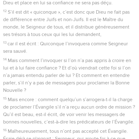
Dieu et place en lui sa confiance ne sera pas déçu.
12
S’il est dit « quiconque », c’est donc que Dieu ne fait pas
de différence entre Juifs et non-Juifs. Il est le Maître du
monde, le Seigneur de tous, et il distribue généreusement
ses trésors à tous ceux qui les lui demandent,
13
car il est écrit : Quiconque l’invoquera comme Seigneur
sera sauvé.
14
Mais comment l’invoquer si l’on n’a pas appris à croire en
lui et à lui faire confiance ? Et d’où viendrait cette foi si l’on
n’a jamais entendu parler de lui ? Et comment en entendre
parler, s’il n’y a pas de messagers pour proclamer la Bonne
Nouvelle ?
15
Mais encore : comment quelqu’un s’arrogera-t-il la charge
de proclamer l’Évangile s’il n’a reçu aucun ordre de mission ?
Qu’il est beau, est-il écrit, de voir venir les messagers de
bonnes nouvelles, c’est-à-dire les prédicateurs de l’Évangile.
16
Malheureusement, tous n’ont pas accepté cet Évangile.
Ésaïe déjà se plaignait : Seigneur, qui ajoute foi à ce que