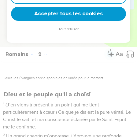
entre nous et l’amour que Dieu nous a témoigné en Jésus-
Christ notre Seigneur et dont nous jouissons en communion
Accepter tous les cookies
avec lui.
Tout refuser
© 2013 - 2010 BLF Editions
Romains
9
Seuls les Évangiles sont disponibles en vidéo pour le moment.
Dieu et le peuple qu'il a choisi
1
(J’en viens à présent à un point qui me tient
particulièrement à cœur.) Ce que je dis est la pure vérité. Le
Christ le sait, et ma conscience éclairée par le Saint-Esprit
me le confirme.
2
Un grand chagrin m’oppresse, j’éprouve une profonde