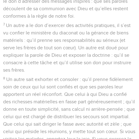
le don d’adresser des messages inspirés : que ses paroles
découlent de sa communion avec Dieu et qu’elles restent
conformes à la règle de notre foi.
7
Un autre a le don d’exercer des activités pratiques, il s’est
vu confier le ministère du diaconat ou la gérance de biens
matériels : qu’il prenne ses responsabilités au sérieux (et
serve les frères de tout son cœur). Un autre est doué pour
expliquer la parole de Dieu et exposer la doctrine : qu’il se
consacre à cette tâche et qu’il utilise son don pour instruire
ses frères.
8
Un autre sait exhorter et consoler : qu’il prenne fidèlement
soin de ceux qui lui sont confiés et que ses paroles leur
apportent un réel réconfort. Que celui à qui Dieu a confié
des richesses matérielles en fasse part généreusement ; qu’il
donne en toute simplicité, sans calcul ni arrière-pensée ; que
celui qui est chargé de distribuer les secours soit impartial.
Que celui qui sait diriger le fasse avec autorité et zèle ; que
celui qui préside les réunions, y mette tout son cœur. Si vous
visitez les malades, apportez-leur la joie. Si vous exercez la