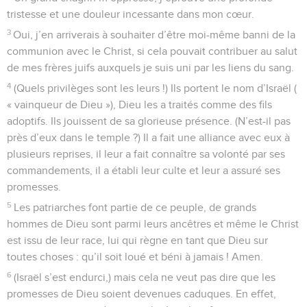
tristesse et une douleur incessante dans mon cœur.
3
Oui, j’en arriverais à souhaiter d’être moi-même banni de la
communion avec le Christ, si cela pouvait contribuer au salut
de mes frères juifs auxquels je suis uni par les liens du sang.
4
(Quels privilèges sont les leurs !) Ils portent le nom d’Israël (
« vainqueur de Dieu »), Dieu les a traités comme des fils
adoptifs. Ils jouissent de sa glorieuse présence. (N’est-il pas
près d’eux dans le temple ?) Il a fait une alliance avec eux à
plusieurs reprises, il leur a fait connaître sa volonté par ses
commandements, il a établi leur culte et leur a assuré ses
promesses.
5
Les patriarches font partie de ce peuple, de grands
hommes de Dieu sont parmi leurs ancêtres et même le Christ
est issu de leur race, lui qui règne en tant que Dieu sur
toutes choses : qu’il soit loué et béni à jamais ! Amen.
6
(Israël s’est endurci,) mais cela ne veut pas dire que les
promesses de Dieu soient devenues caduques. En effet,