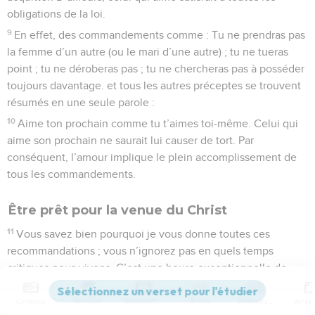
obligations de la loi.
9
En effet, des commandements comme : Tu ne prendras pas
la femme d’un autre (ou le mari d’une autre) ; tu ne tueras
point ; tu ne déroberas pas ; tu ne chercheras pas à posséder
toujours davantage. et tous les autres préceptes se trouvent
résumés en une seule parole :
10
Aime ton prochain comme tu t’aimes toi-même. Celui qui
aime son prochain ne saurait lui causer de tort. Par
conséquent, l’amour implique le plein accomplissement de
tous les commandements.
Être prêt pour la venue du Christ
11
Vous savez bien pourquoi je vous donne toutes ces
recommandations ; vous n’ignorez pas en quels temps
critiques nous vivons. C’est une heure exceptionnelle de
Dieu que la nôtre. C’est l’heure matinale, secouez donc
votre sommeil et votre torpeur ; sortez des rêves ! Éveillez-
Contenus
Versions
Commentaires
Strong
Dictionnaire