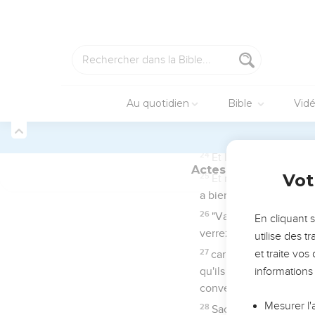
rejeté l’Evangile (9.30
promesse : « Tout Israë
Les chapitres 12 à 15
pratiques sur les relati
porter la marque de l
La Bible Du S
Romains
1
Seuls les É
Salutation
1
Paul, esclave de Jésus
2