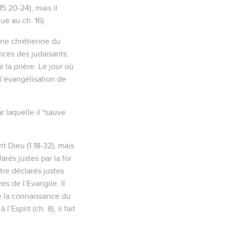
hommes qui possèdent la
a manifesté ;
e éternelle et sa
nière à les rendre
nt grâces ; mais ils
i de ténèbres :
homme corruptible et
té, en sorte que leurs
lutôt que celui qui l'a
l'usage naturel en celui