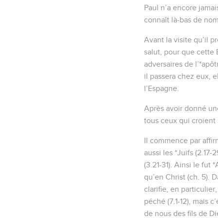
Les humains son
18
Car la colère de Dieu
vérité tout en vivant dan
19
parce que ce qui se p
20
car, depuis la fondat
divinité, se discerne pa
inexcusables :
21
-parce que, ayant conn
devinrent vains dans le
22
se disant sages, ils 
23
et ils ont changé la 
d'oiseaux et de quadrup
24
C'est pourquoi Dieu l
corps soient déshonor
25
eux qui ont changé la
créée, qui est béni éte
26
C'est pourquoi Dieu l