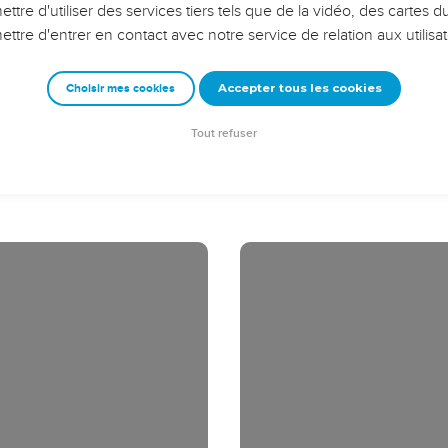
avant promis par ses prophètes dans de saintes écritures),
de la semence de David, selon la chair,
, en puissance, selon l'Esprit de sainteté, par la résurrection des
reçu grâce et apostolat, pour l'obéissance de la foi parmi toutes
aussi, vous êtes des appelés de Jésus Christ,
 de Dieu qui sont à Rome, saints appelés : Grâce et paix à vous, 
us Christ !
 voir les chrétiens de Rome
s grâces à mon Dieu, par Jésus Christ, pour vous tous, de ce que
dans mon esprit dans l'évangile de son Fils, m'est témoin que sa
ns mes prières, si en quelque manière, maintenant une fois, il 
vers vous.