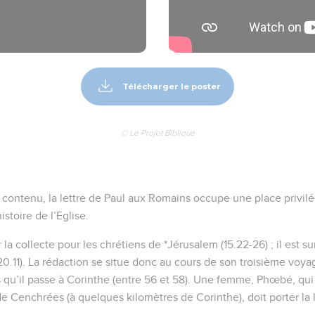
nt de vous voir, afin de vous faire part de quelque don de grâce 
 nous soyons consolés ensemble au milieu de vous, vous et moi, 
 vous ignoriez, frères, que je me suis souvent proposé d'aller ver
sent), afin de recueillir quelque fruit parmi vous aussi, comme p
vers les Grecs et envers les barbares, et envers les sages et enver
il dépend de moi, je suis tout prêt à vous annoncer l'évangile, à 
la Bonne Nouvelle
de l'évangile, car il est la puissance de Dieu en salut à quiconque 
ec.
y est révélée sur le principe de la foi pour la foi, selon qu'il est éc