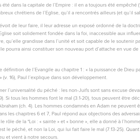
t coupables
 est révélée du ciel contre toute impiété et toute iniquité des 
s l'iniquité :
eut connaître de Dieu est manifeste parmi eux ; car Dieu le leur 
ion du monde, ce qui ne se peut voir de lui, savoir et sa puissanc
r le moyen de l'intelligence, par les choses qui sont faites, de ma
u Dieu, ils ne le glorifièrent point comme Dieu, ni ne lui rendire
urs raisonnements, et leur coeur destitué d'intelligence fut rempl
sont devenus fous,
gloire du Dieu incorruptible en la ressemblance de l'image d'un 
èdes et de reptiles.
es a aussi livrés, dans les convoitises de leurs coeurs, à l'impure
és entre eux-mêmes :
 vérité de Dieu en mensonge, et ont honoré et servi la créature p
rnellement. Amen !
es a livrés à des passions infâmes, car leurs femmes ont changé 