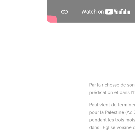
11
Car je désire ardemme
vous soyez affermis,
12
c'est-à-dire pour que
est dans l'autre.
13
Or je ne veux pas que
été empêché jusqu'à pré
14
Je suis débiteur et en
15
ainsi, pour autant qu'
Rome.
La puissance de 
16
Car je n'ai pas honte 
premièrement, et au Gr
17
Car la justice de Dieu 
de foi".