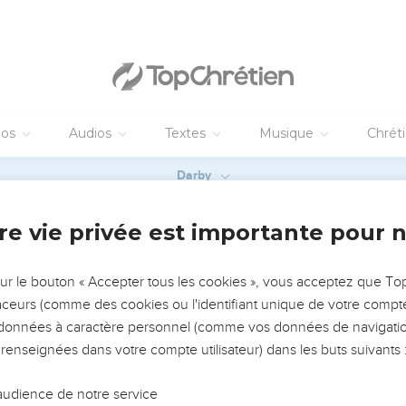
 à 10.20). Mais Dieu n’a pas rejeté son peuple (ch. 11) et il fait c
l sera *sauvé » (v.26).
 forment un tout. L’*apôtre termine sa lettre par un ensemble d
ons dans l’Eglise (12.1-16 ; 13.8 à 15.7) et hors de l’Eglise (12.17 à 1
’amour.
emeur Copyright © 1992, 1999 by Biblica, Inc.® Used by permission. All rights reser
vangiles sont disponibles en vidéo pour le moment.
 Christ, apôtre appelé, mis à part pour l'évangile de Dieu