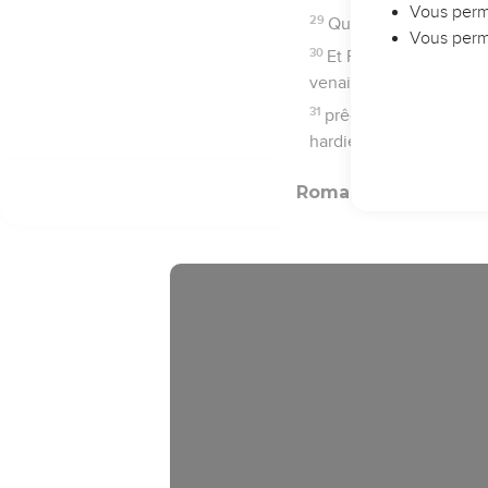
(lequel il avait aupar
3
touchant son fils (né 
4
déterminé Fils de Dieu
notre Seigneur,
5
par lequel nous avons 
nom,
6
parmi lesquelles vous 
7
-à tous les bien-aimés
Père et du Seigneur Jés
Paul désire aller
8
Premièrement, je rend
dans le monde entier.
9
Car Dieu, que je sers 
de vous,
10
demandant toujours da
volonté de Dieu d'aller 