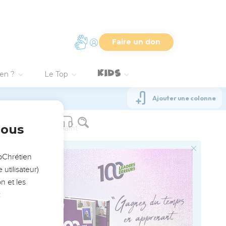
ette mystérieuse
e recommandations
3.7) : elles doivent
ved worldwide.