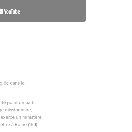
spirituel, pour que
chacun par la foi qui
s vous (et que j'en ai
armi les autres nations.
s les inintelligents :
vous aussi qui êtes à
croit, et au Juif
rit : "Or le juste vivra