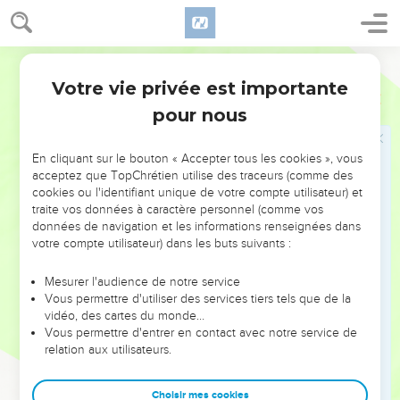
26
C'est pourquoi Dieu les a livrés à des passions honteuses ;
car les femmes parmi eux ont changé l'usage naturel en un
Ostervald
autre qui est contre nature.
Votre vie privée est importante
27
De même aussi, les hommes, laissant l'usage naturel de la
Romains
1
femme, ont été embrasés dans leur convoitise les uns pour
pour nous
les autres, commettant homme avec homme des choses
infâmes, et recevant en eux-mêmes la récompense qui était
En cliquant sur le bouton « Accepter tous les cookies », vous
due à leur égarement.
acceptez que TopChrétien utilise des traceurs (comme des
cookies ou l'identifiant unique de votre compte utilisateur) et
28
Et, comme ils ne se sont pas souciés de connaître Dieu,
traite vos données à caractère personnel (comme vos
Dieu les a livrés à un esprit dépravé, en sorte qu'ils
données de navigation et les informations renseignées dans
commettent des choses indignes.
votre compte utilisateur) dans les buts suivants :
29
Ils sont remplis de toute injustice, d'impureté, de
Mesurer l'audience de notre service
méchanceté, d'avarice, de malice ; pleins d'envie, de
Vous permettre d'utiliser des services tiers tels que de la
meurtres, de querelles, de tromperies, et de malignité ;
vidéo, des cartes du monde…
Vous permettre d'entrer en contact avec notre service de
30
Rapporteurs, médisants, ennemis de Dieu, outrageux,
relation aux utilisateurs.
orgueilleux, vains, inventeurs de méchancetés,
désobéissants à pères et à mères ;
Choisir mes cookies