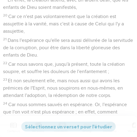
enfants de Dieu soient manifestés,
20
Car ce n'est pas volontairement que la création est
assujettie à la vanité, mais c'est à cause de Celui qui l'y a
assujettie,
21
Dans l'espérance qu'elle sera aussi délivrée de la servitude
de la corruption, pour être dans la liberté glorieuse des
enfants de Dieu.
22
Car nous savons que, jusqu'à présent, toute la création
soupire, et souffre les douleurs de l'enfantement ;
23
Et non seulement elle, mais nous aussi qui avons les
prémices de l'Esprit, nous soupirons en nous-mêmes, en
attendant l'adoption, la rédemption de notre corps.
24
Car nous sommes sauvés en espérance. Or, l'espérance
que l'on voit n'est plus espérance ; en effet, comment
espérerait-on ce que l'on voit ?
25
Mais si nous espérons ce que nous ne voyons pas, c'est
Contenus
Versions
Commentaires
Strong
Dictionnaire
que nous l'attendons avec patience.