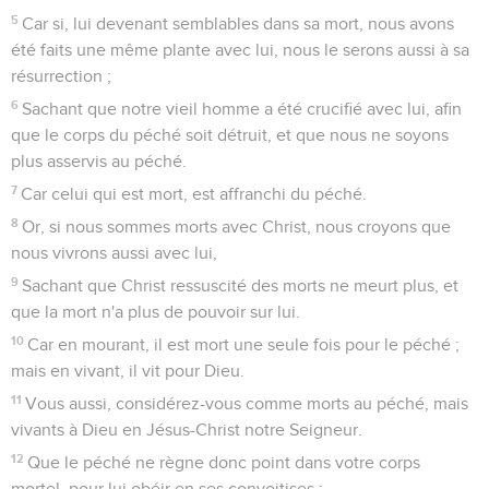
5
Car si, lui devenant semblables dans sa mort, nous avons
été faits une même plante avec lui, nous le serons aussi à sa
résurrection ;
6
Sachant que notre vieil homme a été crucifié avec lui, afin
que le corps du péché soit détruit, et que nous ne soyons
plus asservis au péché.
7
Car celui qui est mort, est affranchi du péché.
8
Or, si nous sommes morts avec Christ, nous croyons que
nous vivrons aussi avec lui,
9
Sachant que Christ ressuscité des morts ne meurt plus, et
que la mort n'a plus de pouvoir sur lui.
10
Car en mourant, il est mort une seule fois pour le péché ;
mais en vivant, il vit pour Dieu.
11
Vous aussi, considérez-vous comme morts au péché, mais
vivants à Dieu en Jésus-Christ notre Seigneur.
12
Que le péché ne règne donc point dans votre corps
mortel, pour lui obéir en ses convoitises ;