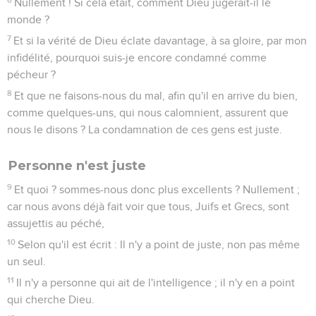
Nullement ! Si cela était, comment Dieu jugerait-il le
monde ?
7
Et si la vérité de Dieu éclate davantage, à sa gloire, par mon
infidélité, pourquoi suis-je encore condamné comme
pécheur ?
8
Et que ne faisons-nous du mal, afin qu'il en arrive du bien,
comme quelques-uns, qui nous calomnient, assurent que
nous le disons ? La condamnation de ces gens est juste.
Personne n'est juste
9
Et quoi ? sommes-nous donc plus excellents ? Nullement ;
car nous avons déjà fait voir que tous, Juifs et Grecs, sont
assujettis au péché,
10
Selon qu'il est écrit : Il n'y a point de juste, non pas même
un seul.
11
Il n'y a personne qui ait de l'intelligence ; il n'y en a point
qui cherche Dieu.