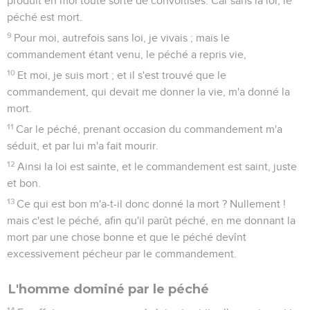
produit en moi toute sorte de convoitises. Car sans la loi, le
péché est mort.
9
Pour moi, autrefois sans loi, je vivais ; mais le
commandement étant venu, le péché a repris vie,
10
Et moi, je suis mort ; et il s'est trouvé que le
commandement, qui devait me donner la vie, m'a donné la
mort.
11
Car le péché, prenant occasion du commandement m'a
séduit, et par lui m'a fait mourir.
12
Ainsi la loi est sainte, et le commandement est saint, juste
et bon.
13
Ce qui est bon m'a-t-il donc donné la mort ? Nullement !
mais c'est le péché, afin qu'il parût péché, en me donnant la
mort par une chose bonne et que le péché devînt
excessivement pécheur par le commandement.
L'homme dominé par le péché
14