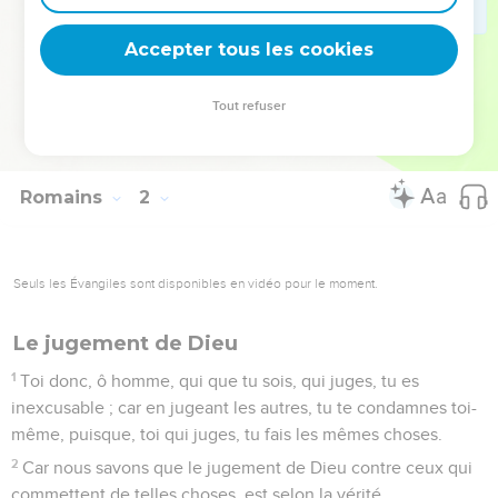
31
Sans intelligence, sans loyauté, sans affection naturelle,
implacables, sans compassion ;
Accepter tous les cookies
32
Qui, connaissant le décret de Dieu, savoir : que ceux qui
commettent de telles choses sont dignes de mort, non
Tout refuser
seulement les pratiquent, mais encore approuvent ceux qui
les commettent.
Romains
2
Seuls les Évangiles sont disponibles en vidéo pour le moment.
Le jugement de Dieu
1
Toi donc, ô homme, qui que tu sois, qui juges, tu es
inexcusable ; car en jugeant les autres, tu te condamnes toi-
même, puisque, toi qui juges, tu fais les mêmes choses.
2
Car nous savons que le jugement de Dieu contre ceux qui
commettent de telles choses, est selon la vérité.