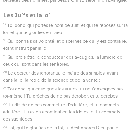
secrètes des hommes, par Jésus-Christ, selon mon Évangile.
Les Juifs et la loi
17
Toi donc, qui portes le nom de Juif, et qui te reposes sur la
loi, et qui te glorifies en Dieu ;
18
Qui connais sa volonté, et discernes ce qui y est contraire,
étant instruit par la loi ;
19
Qui crois être le conducteur des aveugles, la lumière de
ceux qui sont dans les ténèbres,
20
Le docteur des ignorants, le maître des simples, ayant
dans la loi la règle de la science et de la vérité ;
21
Toi donc, qui enseignes les autres, tu ne t'enseignes pas
toi-même ! Tu prêches de ne pas dérober, et tu dérobes
22
Tu dis de ne pas commettre d'adultère, et tu commets
adultère ! Tu as en abomination les idoles, et tu commets
des sacrilèges !
23
Toi, qui te glorifies de la loi, tu déshonores Dieu par la