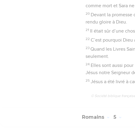
comme mort et Sara ne 
20
Devant la promesse de
rendu gloire à Dieu.
21
Il était sûr d’une cho
22
C’est pourquoi Dieu
23
Quand les Livres Sai
seulement.
24
Elles sont aussi pour
Jésus notre Seigneur de
25
Jésus a été livré à c
© Société biblique français
Romains
5