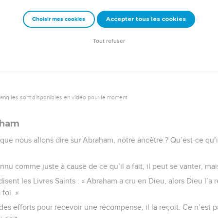
a valeur.
Accepter tous les cookies
Choisir mes cookies
e – Bibli’O, 2000, avec autorisation. Pour vous procurer une Bible imprimée, rendez-vo
Tout refuser
vangiles sont disponibles en vidéo pour le moment.
aham
que nous allons dire sur Abraham, notre ancêtre ? Qu’est-ce qu’il
nu comme juste à cause de ce qu’il a fait, il peut se vanter, ma
 disent les Livres Saints : « Abraham a cru en Dieu, alors Dieu l
foi. »
es efforts pour recevoir une récompense, il la reçoit. Ce n’est p