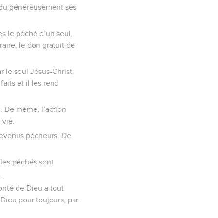
pandu généreusement ses
ès le péché d’un seul,
ire, le don gratuit de
r le seul Jésus-Christ,
its et il les rend
s. De même, l’action
 vie.
 devenus pécheurs. De
 les péchés sont
.
onté de Dieu a tout
 Dieu pour toujours, par