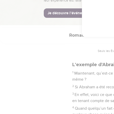
donnons à la loi toute s
© Société biblique français
Romains
4
Seuls les É
L'exemple d'Abr
1
Maintenant, qu’est-ce 
même ?
2
Si Abraham a été recon
3
En effet, voici ce que
en tenant compte de sa 
4
Quand quelqu’un fait d