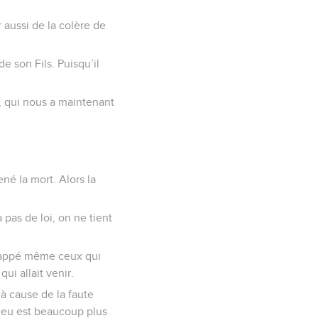
r aussi de la colère de
e son Fils. Puisqu’il
, qui nous a maintenant
é la mort. Alors la
 pas de loi, on ne tient
 frappé même ceux qui
i allait venir.
 à cause de la faute
ieu est beaucoup plus