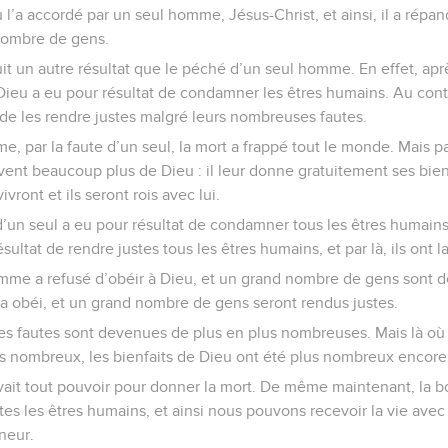
 l’a accordé par un seul homme, Jésus-Christ, et ainsi, il a ré
 nombre de gens.
t un autre résultat que le péché d’un seul homme. En effet, apr
eu a eu pour résultat de condamner les êtres humains. Au contra
 de les rendre justes malgré leurs nombreuses fautes.
e, par la faute d’un seul, la mort a frappé tout le monde. Mais pa
vent beaucoup plus de Dieu : il leur donne gratuitement ses bienfa
 vivront et ils seront rois avec lui.
d’un seul a eu pour résultat de condamner tous les êtres humain
sultat de rendre justes tous les êtres humains, et par là, ils ont la
omme a refusé d’obéir à Dieu, et un grand nombre de gens sont
obéi, et un grand nombre de gens seront rendus justes.
t les fautes sont devenues de plus en plus nombreuses. Mais là où
s nombreux, les bienfaits de Dieu ont été plus nombreux encore
vait tout pouvoir pour donner la mort. De même maintenant, la b
tes les êtres humains, et ainsi nous pouvons recevoir la vie avec
neur.