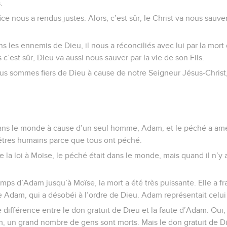
.
ice nous a rendus justes. Alors, c’est sûr, le Christ va nous sauve
s les ennemis de Dieu, il nous a réconciliés avec lui par la mort d
s c’est sûr, Dieu va aussi nous sauver par la vie de son Fils.
ous sommes fiers de Dieu à cause de notre Seigneur Jésus-Christ
ans le monde à cause d’un seul homme, Adam, et le péché a amen
 êtres humains parce que tous ont péché.
la loi à Moïse, le péché était dans le monde, mais quand il n’y a
emps d’Adam jusqu’à Moïse, la mort a été très puissante. Elle a
dam, qui a désobéi à l’ordre de Dieu. Adam représentait celui qu
e différence entre le don gratuit de Dieu et la faute d’Adam. Oui,
 un grand nombre de gens sont morts. Mais le don gratuit de D