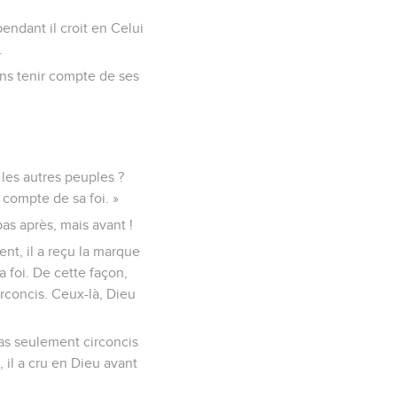
ndant il croit en Celui
.
ns tenir compte de ses
 les autres peuples ?
 compte de sa foi. »
as après, mais avant !
ent, il a reçu la marque
 foi. De cette façon,
rconcis. Ceux-là, Dieu
pas seulement circoncis
 il a cru en Dieu avant