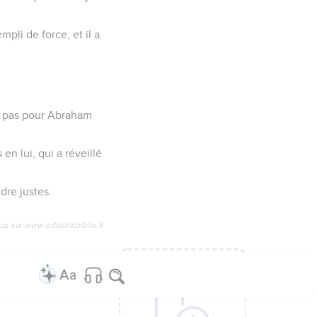
pli de force, et il a
nt pas pour Abraham
en lui, qui a réveillé
dre justes.
us sur www.editionsbiblio.fr