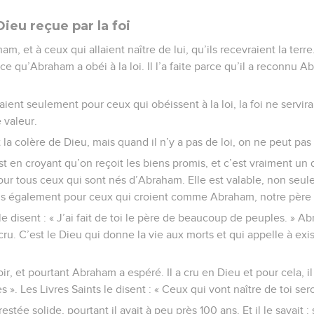
ieu reçue par la foi
m, et à ceux qui allaient naître de lui, qu’ils recevraient la terr
rce qu’Abraham a obéi à la loi. Il l’a faite parce qu’il a reconnu
aient seulement pour ceux qui obéissent à la loi, la foi ne servira
 valeur.
it la colère de Dieu, mais quand il n’y a pas de loi, on ne peut pas 
st en croyant qu’on reçoit les biens promis, et c’est vraiment un d
our tous ceux qui sont nés d’Abraham. Elle est valable, non seu
mais également pour ceux qui croient comme Abraham, notre père 
 le disent : « J’ai fait de toi le père de beaucoup de peuples. » 
cru. C’est le Dieu qui donne la vie aux morts et qui appelle à exis
poir, et pourtant Abraham a espéré. Il a cru en Dieu et pour cela, i
». Les Livres Saints le disent : « Ceux qui vont naître de toi ser
estée solide, pourtant il avait à peu près 100 ans. Et il le savait :