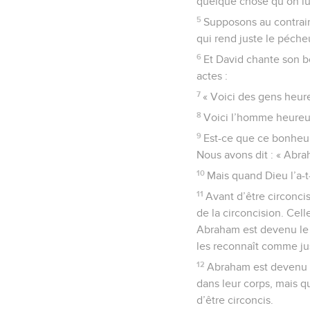
quelque chose qu’on lui
5
Supposons au contrair
qui rend juste le péche
6
Et David chante son b
actes :
7
« Voici des gens heure
8
Voici l’homme heureux
9
Est-ce que ce bonheur 
Nous avons dit : « Abra
10
Mais quand Dieu l’a-t
11
Avant d’être circoncis
de la circoncision. Cel
Abraham est devenu le p
les reconnaît comme ju
12
Abraham est devenu a
dans leur corps, mais q
d’être circoncis.