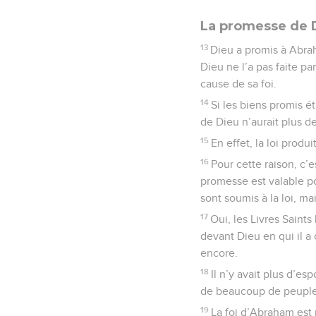
La promesse de D
13
Dieu a promis à Abraha
Dieu ne l’a pas faite pa
cause de sa foi.
14
Si les biens promis ét
de Dieu n’aurait plus de
15
En effet, la loi produ
16
Pour cette raison, c’e
promesse est valable p
sont soumis à la loi, 
17
Oui, les Livres Saints
devant Dieu en qui il a 
encore.
18
Il n’y avait plus d’es
de beaucoup de peuples 
19
La foi d’Abraham est r