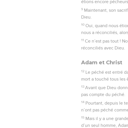
étions encore pécheurs
9
Maintenant, son sacrif
Dieu.
10
Oui, quand nous étion
nous a réconciliés, alor
11
Ce n’est pas tout ! N
réconciliés avec Dieu.
Adam et Christ
12
Le péché est entré d
mort a touché tous les
13
Avant que Dieu donne 
pas compte du péché.
14
Pourtant, depuis le t
n’ont pas péché comme A
15
Mais il y a une grand
d’un seul homme, Adam,