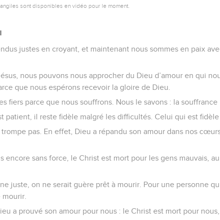
vangiles sont disponibles en vidéo pour le moment.
u
endus justes en croyant, et maintenant nous sommes en paix ave
 Jésus, nous pouvons nous approcher du Dieu d’amour en qui nou
rce que nous espérons recevoir la gloire de Dieu.
 fiers parce que nous souffrons. Nous le savons : la souffrance 
patient, il reste fidèle malgré les difficultés. Celui qui est fidèl
trompe pas. En effet, Dieu a répandu son amour dans nos cœurs pa
s encore sans force, le Christ est mort pour les gens mauvais, 
e juste, on ne serait guère prêt à mourir. Pour une personne qui f
 mourir.
eu a prouvé son amour pour nous : le Christ est mort pour nous,