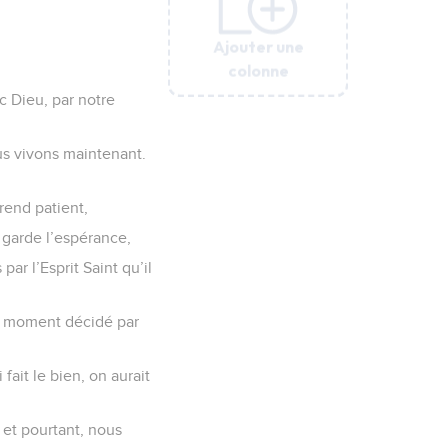
Ajouter une
Ajouter une
Ajouter une
Ajouter une
Ajouter une
Ajouter une
colonne
colonne
colonne
colonne
colonne
colonne
c Dieu, par notre
s vivons maintenant.
rend patient,
e garde l’espérance,
r l’Esprit Saint qu’il
au moment décidé par
ait le bien, on aurait
 et pourtant, nous