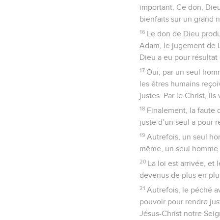
important. Ce don, Dieu
bienfaits sur un grand
16
Le don de Dieu produi
Adam, le jugement de Di
Dieu a eu pour résultat
17
Oui, par un seul homm
les êtres humains reçoi
justes. Par le Christ, ils
18
Finalement, la faute 
juste d’un seul a pour ré
19
Autrefois, un seul h
même, un seul homme a 
20
La loi est arrivée, e
devenus de plus en plu
21
Autrefois, le péché a
pouvoir pour rendre jus
Jésus-Christ notre Seig