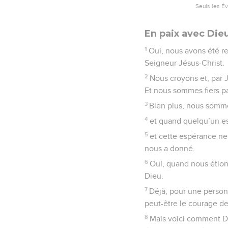
Seuls les É
En paix avec Die
1
Oui, nous avons été r
Seigneur Jésus-Christ.
2
Nous croyons et, par
Et nous sommes fiers pa
3
Bien plus, nous sommes
4
et quand quelqu’un est 
5
et cette espérance ne 
nous a donné.
6
Oui, quand nous étion
Dieu.
7
Déjà, pour une personn
peut-être le courage de
8
Mais voici comment Di