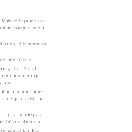
e. Mais cette promesse,
 Abraham comme juste à
it à rien, et la promesse
désobéir à la loi.
on gratuit. Alors la
lement pour ceux qui
à tous.
Abraham est notre père
ter ce qui n’existe pas
l est devenu « le père
ont très nombreux. »
 son corps était déjà