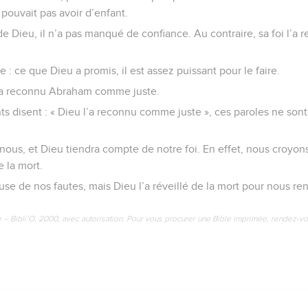
pouvait pas avoir d’enfant.
 Dieu, il n’a pas manqué de confiance. Au contraire, sa foi l’a rem
se : ce que Dieu a promis, il est assez puissant pour le faire.
 a reconnu Abraham comme juste.
nts disent : « Dieu l’a reconnu comme juste », ces paroles ne so
 nous, et Dieu tiendra compte de notre foi. En effet, nous croyons 
 la mort.
ause de nos fautes, mais Dieu l’a réveillé de la mort pour nous ren
e – Bibli’O, 2000, avec autorisation. Pour vous procurer une Bible imprimée, rendez-vo