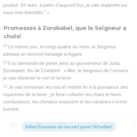
produit. Eh bien, à partir d’aujourd’hui, je vais répandre sur
vous mes bienfaits.” »
Promesses à Zorobabel, que le Seigneur a
choisi
20
Le même jour, le vingt-quatre du mois, le Seigneur
adressa un second message à Aggée.
21
Il lui demanda de parler ainsi au gouverneur de Juda,
Zorobabel, fils de Chéaltiel : « Moi, le Seigneur de l’univers,
je vais ébranler le ciel et la terre.
22
Je vais renverser les rois et mettre fin à la puissance des
royaumes de la terre ; je ferai culbuter les chars et leurs
conducteurs, les chevaux mourront et les cavaliers s’entre-
tueront.
23
Mais ce jour-là, je te confierai une mission, Zorobabel, toi
qui es mon serviteur. Tu seras pour moi aussi précieux qu’un
Contenus
Versions
Commentaires
Strong
Dictionnaire
cachet personnel, car c’est toi que j’ai choisi pour me servir.