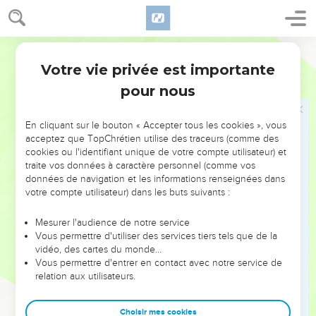
tu fais table rase de ses partisans. Pause
14
Tu perces la tête des chefs ennemis avec leurs propres
épieux. Semblables à un ouragan, ils se précipitaient pour
Français Courant
nous disperser en poussant des cris de joie, prêts à
Votre vie privée est importante
Habacuc
3
massacrer en secret leurs victimes.
pour nous
15
Tu parcours la mer avec tes chevaux dans un
bouillonnement de grosses vagues.
En cliquant sur le bouton « Accepter tous les cookies », vous
16
J’entends tout ce tumulte et je suis profondément
acceptez que TopChrétien utilise des traceurs (comme des
bouleversé : mes lèvres frémissent de crainte, mon corps est
cookies ou l'identifiant unique de votre compte utilisateur) et
traite vos données à caractère personnel (comme vos
paralysé, mes jambes se dérobent sous moi. En silence
données de navigation et les informations renseignées dans
j’attends le jour de la détresse, pour aller attaquer le peuple
votre compte utilisateur) dans les buts suivants :
qui nous opprime.
17
Les figuiers ne portent plus de fruits, les vignes ne
Mesurer l'audience de notre service
Vous permettre d'utiliser des services tiers tels que de la
donnent pas de raisins, les oliviers ne produisent rien, les
vidéo, des cartes du monde…
champs ne fournissent aucune récolte ; il n’y a plus de
Vous permettre d'entrer en contact avec notre service de
moutons dans les enclos, plus de bœufs dans les étables.
relation aux utilisateurs.
18
Mais moi, je trouve ma joie dans le Seigneur, je suis
heureux à cause du Dieu qui me sauve.
Choisir mes cookies