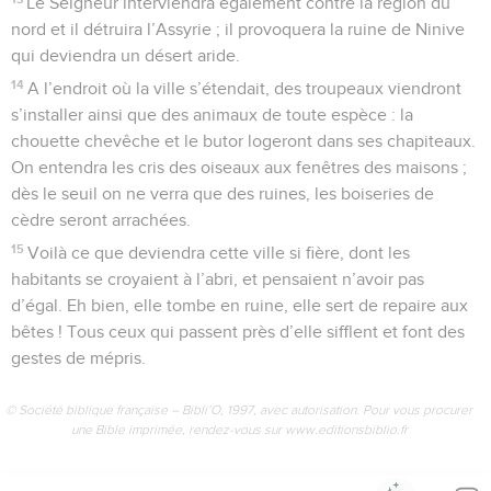
Le Seigneur interviendra également contre la région du
nord et il détruira l’Assyrie ; il provoquera la ruine de Ninive
qui deviendra un désert aride.
14
A l’endroit où la ville s’étendait, des troupeaux viendront
s’installer ainsi que des animaux de toute espèce : la
chouette chevêche et le butor logeront dans ses chapiteaux.
On entendra les cris des oiseaux aux fenêtres des maisons ;
dès le seuil on ne verra que des ruines, les boiseries de
cèdre seront arrachées.
15
Voilà ce que deviendra cette ville si fière, dont les
habitants se croyaient à l’abri, et pensaient n’avoir pas
d’égal. Eh bien, elle tombe en ruine, elle sert de repaire aux
bêtes ! Tous ceux qui passent près d’elle sifflent et font des
gestes de mépris.
© Société biblique française – Bibli’O, 1997, avec autorisation. Pour vous procurer
une Bible imprimée, rendez-vous sur www.editionsbiblio.fr