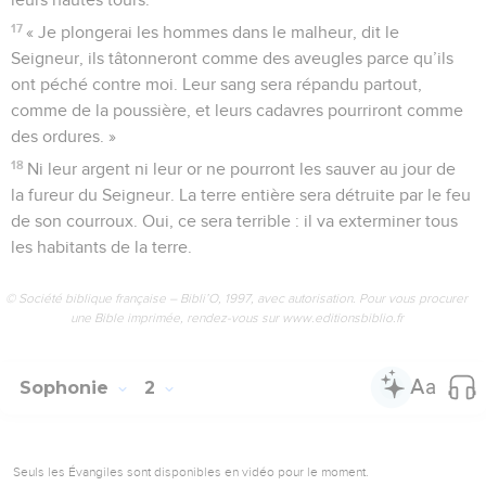
17
« Je plongerai les hommes dans le malheur, dit le
Seigneur, ils tâtonneront comme des aveugles parce qu’ils
ont péché contre moi. Leur sang sera répandu partout,
comme de la poussière, et leurs cadavres pourriront comme
des ordures. »
18
Ni leur argent ni leur or ne pourront les sauver au jour de
la fureur du Seigneur. La terre entière sera détruite par le feu
de son courroux. Oui, ce sera terrible : il va exterminer tous
les habitants de la terre.
© Société biblique française – Bibli’O, 1997, avec autorisation. Pour vous procurer
une Bible imprimée, rendez-vous sur www.editionsbiblio.fr
Sophonie
2
Seuls les Évangiles sont disponibles en vidéo pour le moment.