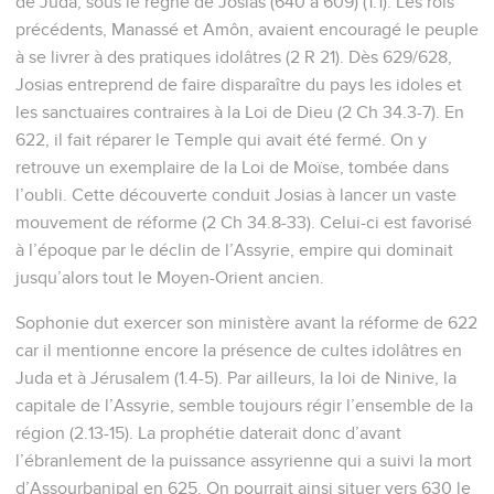
de Juda, sous le règne de Josias (640 à 609) (1.1). Les rois
précédents, Manassé et Amôn, avaient encouragé le peuple
à se livrer à des pratiques idolâtres (2 R 21). Dès 629/628,
Josias entreprend de faire disparaître du pays les idoles et
les sanctuaires contraires à la Loi de Dieu (2 Ch 34.3-7). En
622, il fait réparer le Temple qui avait été fermé. On y
retrouve un exemplaire de la Loi de Moïse, tombée dans
l’oubli. Cette découverte conduit Josias à lancer un vaste
mouvement de réforme (2 Ch 34.8-33). Celui-ci est favorisé
à l’époque par le déclin de l’Assyrie, empire qui dominait
jusqu’alors tout le Moyen-Orient ancien.
Sophonie dut exercer son ministère avant la réforme de 622
car il mentionne encore la présence de cultes idolâtres en
Juda et à Jérusalem (1.4-5). Par ailleurs, la loi de Ninive, la
capitale de l’Assyrie, semble toujours régir l’ensemble de la
région (2.13-15). La prophétie daterait donc d’avant
l’ébranlement de la puissance assyrienne qui a suivi la mort
d’Assourbanipal en 625. On pourrait ainsi situer vers 630 le