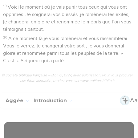
19
Voici le moment où je vais punir tous ceux qui vous ont
opprimés. Je soignerai vos blessés, je ramènerai les exilés,
je changerai en gloire et renommée le mépris que l’on vous
témoignait partout.
20
A ce moment-là je vous ramènerai et vous rassemblerai.
Vous le verrez, je changerai votre sort ; je vous donnerai
gloire et renommée parmi tous les peuples de la terre. »
C’est le Seigneur qui a parlé.
© Société biblique française – Bibli’O, 1997, avec autorisation. Pour vous procurer
une Bible imprimée, rendez-vous sur www.editionsbiblio.fr
Aggée
Introduction