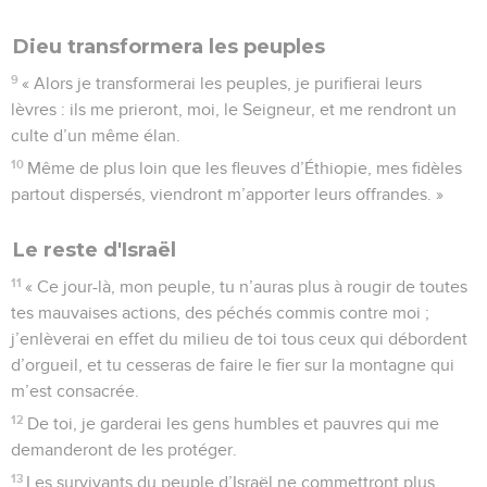
Dieu transformera les peuples
9
« Alors je transformerai les peuples, je purifierai leurs
lèvres : ils me prieront, moi, le Seigneur, et me rendront un
culte d’un même élan.
10
Même de plus loin que les fleuves d’Éthiopie, mes fidèles
partout dispersés, viendront m’apporter leurs offrandes. »
Le reste d'Israël
11
« Ce jour-là, mon peuple, tu n’auras plus à rougir de toutes
tes mauvaises actions, des péchés commis contre moi ;
j’enlèverai en effet du milieu de toi tous ceux qui débordent
d’orgueil, et tu cesseras de faire le fier sur la montagne qui
m’est consacrée.
12
De toi, je garderai les gens humbles et pauvres qui me
demanderont de les protéger.
13
Les survivants du peuple d’Israël ne commettront plus