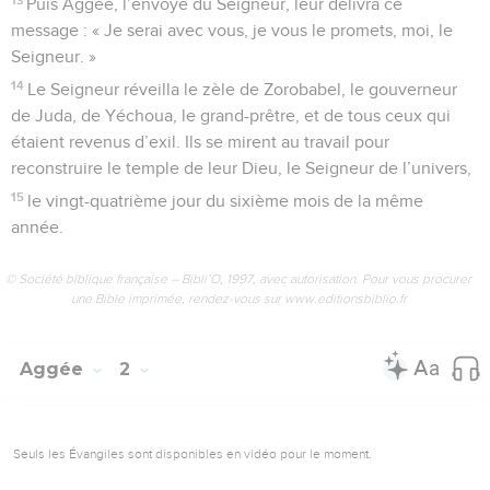
Puis Aggée, l’envoyé du Seigneur, leur délivra ce
message : « Je serai avec vous, je vous le promets, moi, le
Seigneur. »
14
Le Seigneur réveilla le zèle de Zorobabel, le gouverneur
de Juda, de Yéchoua, le grand-prêtre, et de tous ceux qui
étaient revenus d’exil. Ils se mirent au travail pour
reconstruire le temple de leur Dieu, le Seigneur de l’univers,
15
le vingt-quatrième jour du sixième mois de la même
année.
© Société biblique française – Bibli’O, 1997, avec autorisation. Pour vous procurer
une Bible imprimée, rendez-vous sur www.editionsbiblio.fr
Aggée
2
Seuls les Évangiles sont disponibles en vidéo pour le moment.