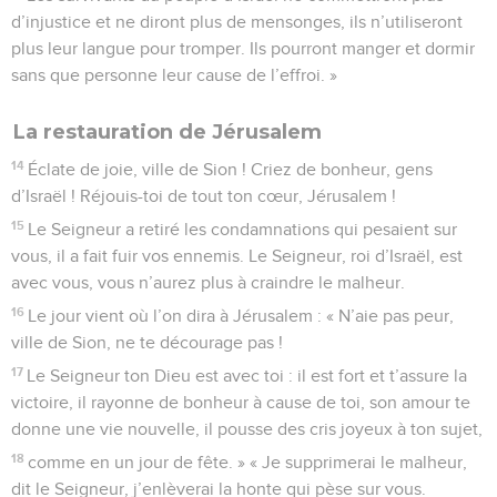
d’injustice et ne diront plus de mensonges, ils n’utiliseront
plus leur langue pour tromper. Ils pourront manger et dormir
sans que personne leur cause de l’effroi. »
La restauration de Jérusalem
14
Éclate de joie, ville de Sion ! Criez de bonheur, gens
d’Israël ! Réjouis-toi de tout ton cœur, Jérusalem !
15
Le Seigneur a retiré les condamnations qui pesaient sur
vous, il a fait fuir vos ennemis. Le Seigneur, roi d’Israël, est
avec vous, vous n’aurez plus à craindre le malheur.
16
Le jour vient où l’on dira à Jérusalem : « N’aie pas peur,
ville de Sion, ne te décourage pas !
17
Le Seigneur ton Dieu est avec toi : il est fort et t’assure la
victoire, il rayonne de bonheur à cause de toi, son amour te
donne une vie nouvelle, il pousse des cris joyeux à ton sujet,
18
comme en un jour de fête. » « Je supprimerai le malheur,
dit le Seigneur, j’enlèverai la honte qui pèse sur vous.