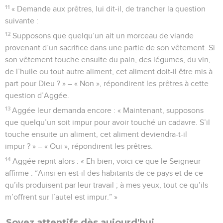
11
« Demande aux prêtres, lui dit-il, de trancher la question
suivante :
12
Supposons que quelqu’un ait un morceau de viande
provenant d’un sacrifice dans une partie de son vêtement. Si
son vêtement touche ensuite du pain, des légumes, du vin,
de l’huile ou tout autre aliment, cet aliment doit-il être mis à
part pour Dieu ? » – « Non », répondirent les prêtres à cette
question d’Aggée.
13
Aggée leur demanda encore : « Maintenant, supposons
que quelqu’un soit impur pour avoir touché un cadavre. S’il
touche ensuite un aliment, cet aliment deviendra-t-il
impur ? » – « Oui », répondirent les prêtres.
14
Aggée reprit alors : « Eh bien, voici ce que le Seigneur
affirme : “Ainsi en est-il des habitants de ce pays et de ce
qu’ils produisent par leur travail ; à mes yeux, tout ce qu’ils
m’offrent sur l’autel est impur.” »
Soyez attentifs dès aujourd'hui