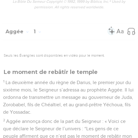
La Bible Du Semeur Copyright © 1992, 1999 by Biblica, Inc.® Used by
permission. All rights reserved worldwide.
Aggée
1
Seuls les Évangiles sont disponibles en vidéo pour le moment.
Le moment de rebâtir le temple
1
La deuxième année du règne de Darius, le premier jour du
sixième mois, le Seigneur s’adressa au prophète Aggée. Il lui
ordonna de transmettre un message au gouverneur de Juda,
Zorobabel, fils de Chéaltiel, et au grand-prêtre Yéchoua, fils
de Yossadac.
2
Aggée annonça donc de la part du Seigneur : « Voici ce
que déclare le Seigneur de l’univers : “Les gens de ce
peuple affirment que ce n’est pas le moment de rebâtir mon