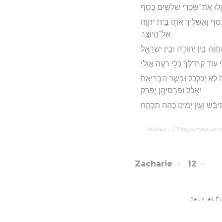
֥וּ אֶת־שְׂכָרִ֖י שְׁלֹשִׁ֥ים כָּֽסֶף׃
֔סֶף וָאַשְׁלִ֥יךְ אֹת֛וֹ בֵּ֥ית יְהוָ֖ה
אֶל־הַיּוֹצֵֽר׃
֔ה בֵּ֥ין יְהוּדָ֖ה וּבֵ֥ין יִשְׂרָאֵֽל׃
י ע֣וֹד קַח־לְךָ֔ כְּלִ֖י רֹעֶ֥ה אֱוִלִֽי׃
֙ לֹ֣א יְכַלְכֵּ֔ל וּבְשַׂ֤ר הַבְּרִיאָה֙
יֹאכַ֔ל וּפַרְסֵיהֶ֖ן יְפָרֵֽק׃
יבָ֔שׁ וְעֵ֥ין יְמִינ֖וֹ כָּהֹ֥ה תִכְהֶֽה׃
Hébreu : © Westminster Lening
Zacharie
12
Seuls les É