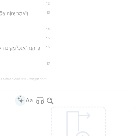
12
13
וַיֹּ֨אמֶר יְהוָ֜ה אֵלַ
14
15
16
כִּ֣י הִנֵּֽה־אָנֹכִי֩ מֵקִ֨ים רֹע
17
os Bible Software - sblgnt.com