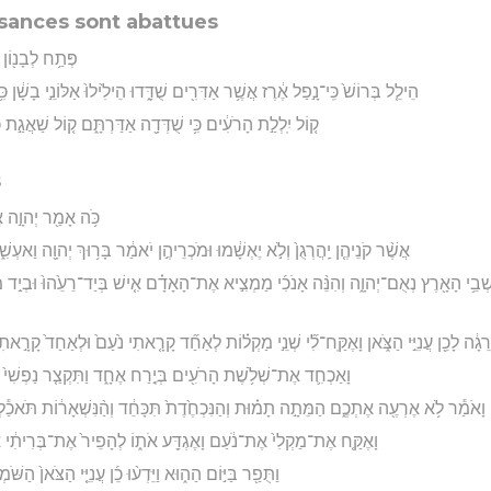
sances sont abattues
פְּתַ֥ח לְבָנ֖וֹן ד
הֵילֵ֤ל בְּרוֹשׁ֙ כִּֽי־נָ֣פַל אֶ֔רֶז אֲשֶׁ֥ר אַדִּרִ֖ים שֻׁדָּ֑דוּ הֵילִ֙ילוּ֙ אַלּוֹנֵ֣י בָשָׁ֔ן
ק֚וֹל יִֽלְלַ֣ת הָרֹעִ֔ים כִּ֥י שֻׁדְּדָ֖ה אַדַּרְתָּ֑ם ק֚וֹל שַׁאֲגַ֣ת כְּפִי
s
כֹּ֥ה אָמַ֖ר יְהוָ֣ה 
אֲשֶׁ֨ר קֹנֵיהֶ֤ן יַֽהֲרְגֻן֙ וְלֹ֣א יֶאְשָׁ֔מוּ וּמֹכְרֵיהֶ֣ן יֹאמַ֔ר בָּר֥וּךְ יְהוָ֖ה וַאעְשׁ
ְׁבֵ֥י הָאָ֖רֶץ נְאֻם־יְהוָ֑ה וְהִנֵּ֨ה אָנֹכִ֜י מַמְצִ֣יא אֶת־הָאָדָ֗ם אִ֤ישׁ בְּיַד־רֵעֵ֙הוּ֙ וּבְיַ֣ד מַ
גָ֔ה לָכֵ֖ן עֲנִיֵּ֣י הַצֹּ֑אן וָאֶקַּֽח־לִ֞י שְׁנֵ֣י מַקְל֗וֹת לְאַחַ֞ד קָרָ֤אתִי נֹ֙עַם֙ וּלְאַחַד֙ קָרָ֣א
וָאַכְחִ֛ד אֶת־שְׁלֹ֥שֶׁת הָרֹעִ֖ים בְּיֶ֣רַח אֶחָ֑ד וַתִּקְצַ֤ר נַפְשִׁי֙ ב
וָאֹמַ֕ר לֹ֥א אֶרְעֶ֖ה אֶתְכֶ֑ם הַמֵּתָ֣ה תָמ֗וּת וְהַנִּכְחֶ֙דֶת֙ תִּכָּחֵ֔ד וְהַ֨נִּשְׁאָר֔וֹת תֹּאכַ֕ל
וָאֶקַּ֤ח אֶת־מַקְלִי֙ אֶת־נֹ֔עַם וָאֶגְדַּ֖ע אֹת֑וֹ לְהָפֵיר֙ אֶת־בְּרִיתִ֔י אֲ
וַתֻּפַ֖ר בַּיּ֣וֹם הַה֑וּא וַיֵּדְע֨וּ כֵ֜ן עֲנִיֵּ֤י הַצֹּאן֙ הַשׁ