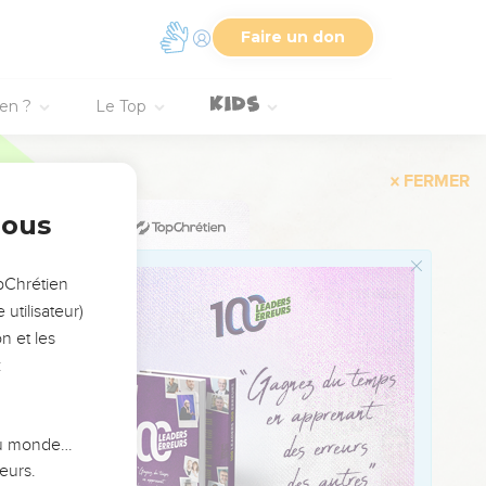
6
Faire un don
7
8
ien ?
Le Top
9
גִּילִ֨י מְאֹ֜ד בַּת
10
וְהִכְרַתִּי־רֶ֣כֶב מֵאֶפְרַ֗יִם 
nous
opChrétien
11
utilisateur)
12
n et les
:
13
14
15
 du monde…
16
eurs.