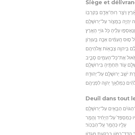
Siège et délivra
ֶץ וְיֹצֵ֥ר רֽוּחַ־אָדָ֖ם בְּקִרְבּֽוֹ׃
ִֽהְיֶ֥ה בַמָּצ֖וֹר עַל־יְרוּשָׁלִָֽם׃
סְפ֣וּ עָלֶ֔יהָ כֹּ֖ל גּוֹיֵ֥י הָאָֽרֶץ׃
ס֣וּס הָֽעַמִּ֔ים אַכֶּ֖ה בַּֽעִוָּרֽוֹן׃
שָׁלִַ֔ם בַּיהוָ֥ה צְבָא֖וֹת אֱלֹהֵיהֶֽם׃
ל־שְׂמֹ֛אול אֶת־כָּל־הָעַמִּ֖ים סָבִ֑יב
ָׁלִַ֥ם ע֛וֹד תַּחְתֶּ֖יהָ בִּירוּשָׁלִָֽם׃
ֶת יֹשֵׁ֥ב יְרוּשָׁלִַ֖ם עַל־יְהוּדָֽה׃
אלֹהִ֔ים כְּמַלְאַ֥ךְ יְהוָ֖ה לִפְנֵיהֶֽם׃
Deuil dans tout l
ַגּוֹיִ֔ם הַבָּאִ֖ים עַל־יְרוּשָׁלִָֽם׃
ָ֗יו כְּמִסְפֵּד֙ עַל־הַיָּחִ֔יד וְהָמֵ֥ר
עָלָ֖יו כְּהָמֵ֥ר עַֽל־הַבְּכֽוֹר׃
֥ד הֲדַדְ־רִמּ֖וֹן בְּבִקְעַ֥ת מְגִדּֽוֹן׃