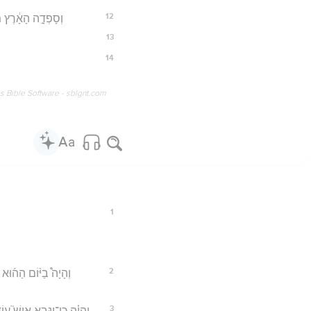
12
וְסָפְדָ֣ה הָאָ֔רֶץ מִ
13
14
os Bible Software - sblgnt.com
1
2
וְהָיָה֩ בַיּ֨וֹם הַה֜וּ
3
וְהָיָ֗ה כִּֽי־יִנָּבֵ֣א אִישׁ֮ עוֹד