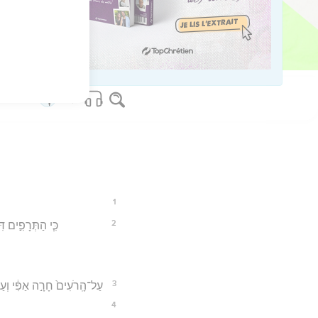
17
os Bible Software - sblgnt.com
1
2
כִּ֧י הַתְּרָפִ֣ים דִּ
3
עַל־הָֽרֹעִים֙ חָרָ֣ה אַפִּ֔י וְעַ
4