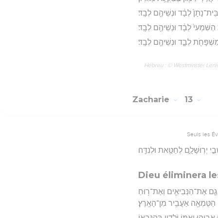
ֵית־נָתָן֙ לְבָ֔ד וּנְשֵׁיהֶ֖ם לְבָֽד׃
ַשִּׁמְעִי֙ לְבָ֔ד וּנְשֵׁיהֶ֖ם לְבָֽד׃
ִשְׁפָּחֹ֖ת לְבָ֑ד וּנְשֵׁיהֶ֖ם לְבָֽד׃
Hébreu : © Westminster Lening
Zacharie
13
Seuls les É
בֵ֣י יְרֽוּשָׁלִָ֑ם לְחַטַּ֖את וּלְנִדָּֽה׃
Dieu éliminera le
וְגַ֧ם אֶת־הַנְּבִיאִ֛ים וְאֶת־ר֥וּחַ
הַטֻּמְאָ֖ה אַעֲבִ֥יר מִן־הָאָֽרֶץ׃
ָבִ֧יהוּ וְאִמּ֛וֹ יֹלְדָ֖יו בְּהִנָּבְאֽוֹ׃