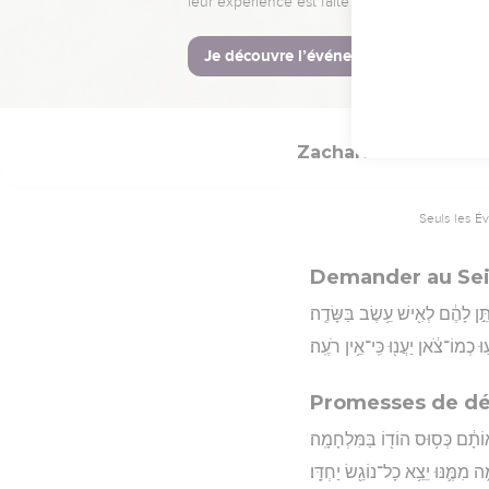
חוּרִ֔ים וְתִיר֖וֹשׁ יְנוֹבֵ֥ב בְּתֻלֽוֹת׃
Hébreu : © Westminster Lening
Zacharie
10
Seuls les É
Demander au Seig
ֵ֣ן לָהֶ֔ם לְאִ֖ישׁ עֵ֥שֶׂב בַּשָּׂדֶֽה׃
וּ כְמוֹ־צֹ֔אן יַעֲנ֖וּ כִּֽי־אֵ֥ין רֹעֶֽה׃
Promesses de dé
תָ֔ם כְּס֥וּס הוֹד֖וֹ בַּמִּלְחָמָֽה׃
ה מִמֶּ֛נּוּ יֵצֵ֥א כָל־נוֹגֵ֖שׂ יַחְדָּֽו׃