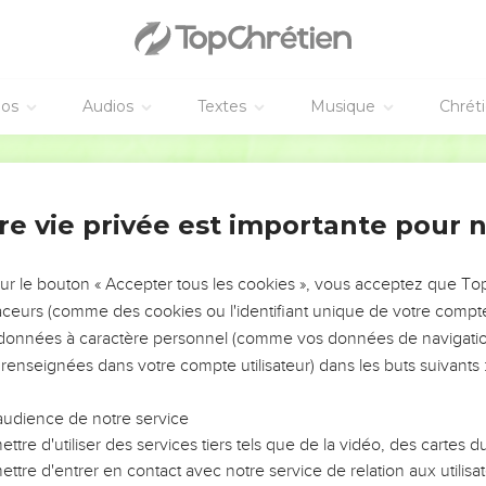
וְיָשַׁ֥ב מַמְזֵ֖ר בְּאַשְׁד
וַהֲסִרֹתִ֨י דָמָ֜יו מִפִּ֗יו וְשִׁקֻּצָיו֙ מִבֵּ֣ין שִׁנָּ֔יו וְנִשְׁאַ֥ר גַּם־ה֖וּא לֵֽאלֹהֵ֑ינוּ וְהָיָה֙ כְּא
וְחָנִ֨יתִי לְבֵיתִ֤י מִצָּבָה֙ מֵעֹבֵ֣ר וּמִשָּׁ֔ב וְלֹֽא־יַעֲבֹ֧ר עֲלֵיהֶ֛ם ע֖וֹד נ
éos
Audios
Textes
Musique
Chrét
 la paix
Hébreu / Grec - Texte original
־צִיּ֗וֹן הָרִ֙יעִי֙ בַּ֣ת יְרוּשָׁלִַ֔ם הִנֵּ֤ה מַלְכֵּךְ֙ יָ֣בוֹא לָ֔ךְ צַדִּ֥יק וְנוֹשָׁ֖ע ה֑וּא עָנִי֙ וְרֹכֵ֣ב
וְסוּס֙ מִיר֣וּשָׁלִַ֔ם וְנִכְרְתָה֙ קֶ֣שֶׁת מִלְחָמָ֔ה וְדִבֶּ֥ר שָׁל֖וֹם לַגּוֹיִ֑ם וּמָשְׁלוֹ֙ מִיָּ֣ם ע
re vie privée est importante pour 
 prisonniers
sur le bouton « Accepter tous les cookies », vous acceptez que T
גַּם־אַ֣תְּ בְּדַם־בְּרִיתֵ֗ךְ שִׁלַּ֤חְתִּי 
traceurs (comme des cookies ou l'identifiant unique de votre compte 
שׁ֚וּבוּ לְבִצָּר֔וֹן אֲסִירֵ֖י הַתִּקְוָ֑ה גַּם־הַ
s données à caractère personnel (comme vos données de navigatio
 renseignées dans votre compte utilisateur) dans les buts suivants 
כִּֽי־דָרַ֨כְתִּי לִ֜י יְהוּדָ֗ה קֶ֚שֶׁת מִלֵּ֣אתִי אֶפְרַ֔יִם וְעוֹרַרְתִּ֤י בָנַ֙יִךְ֙ צִיּ֔וֹן עַל־בָּנַ֖יִ
וַֽיהוָה֙ עֲלֵיהֶ֣ם יֵֽרָאֶ֔ה וְיָצָ֥א כַבָּרָ֖ק חִצּ֑וֹ וַֽאדֹנָ֤י יְהֹוִה֙ בַּשּׁוֹפָ֣
audience de notre service
יְהוָ֣ה צְבָאוֹת֮ יָגֵ֣ן עֲלֵיהֶם֒ וְאָכְל֗וּ וְכָֽבְשׁוּ֙ אַבְנֵי־קֶ֔לַע וְשָׁת֥וּ הָמ֖וּ כְּמוֹ־יָ֑יִן וּמָֽ
ttre d'utiliser des services tiers tels que de la vidéo, des cartes
וְֽהוֹשִׁיעָ֞ם יְהוָ֧ה אֱלֹהֵיהֶ֛ם בַּיּ֥וֹם הַה֖וּא כְּצֹ֣אן עַמּ֑וֹ כִּ֚י אַבְנֵ
ttre d'entrer en contact avec notre service de relation aux utilisat