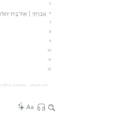
5
6
וְגִבַּרְתִּ֣י ׀ אֶת־בֵּ֣ית יְהוּדָ֗ה
7
8
9
10
11
12
os Bible Software - sblgnt.com