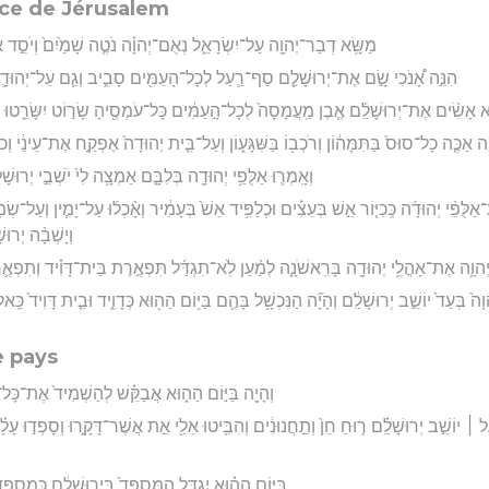
nce de Jérusalem
מַשָּׂ֥א דְבַר־יְהוָ֖ה עַל־יִשְׂרָאֵ֑ל נְאֻם־יְהוָ֗ה נֹטֶ֤ה שָׁמַ֙יִם֙ וְיֹסֵ֣ד אָ֔ר
הִנֵּ֣ה אָ֠נֹכִי שָׂ֣ם אֶת־יְרוּשָׁלִַ֧ם סַף־רַ֛עַל לְכָל־הָעַמִּ֖ים סָבִ֑יב וְגַ֧ם עַל־יְהוּדָ֛ה י
א אָשִׂ֨ים אֶת־יְרוּשָׁלִַ֜ם אֶ֤בֶן מַֽעֲמָסָה֙ לְכָל־הָ֣עַמִּ֔ים כָּל־עֹמְסֶ֖יהָ שָׂר֣וֹט יִשָּׂרֵ֑טוּ וְנֶאֶ
 אַכֶּ֤ה כָל־סוּס֙ בַּתִּמָּה֔וֹן וְרֹכְב֖וֹ בַּשִּׁגָּע֑וֹן וְעַל־בֵּ֤ית יְהוּדָה֙ אֶפְקַ֣ח אֶת־עֵינַ֔י וְכֹל֙ 
וְאָֽמְר֛וּ אַלֻּפֵ֥י יְהוּדָ֖ה בְּלִבָּ֑ם אַמְצָ֥ה לִי֙ יֹשְׁבֵ֣י יְרוּ
ַלֻּפֵ֨י יְהוּדָ֜ה כְּֽכִיּ֧וֹר אֵ֣שׁ בְּעֵצִ֗ים וּכְלַפִּ֥יד אֵשׁ֙ בְּעָמִ֔יר וְאָ֨כְל֜וּ עַל־יָמִ֧ין וְעַ
וְיָשְׁבָ֨ה יְרוּש
 יְהוָ֛ה אֶת־אָהֳלֵ֥י יְהוּדָ֖ה בָּרִֽאשֹׁנָ֑ה לְמַ֨עַן לֹֽא־תִגְדַּ֜ל תִּפְאֶ֣רֶת בֵּית־דָּוִ֗יד וְתִפְאֶ֛ר
הוָה֙ בְּעַד֙ יוֹשֵׁ֣ב יְרוּשָׁלִַ֔ם וְהָיָ֞ה הַנִּכְשָׁ֥ל בָּהֶ֛ם בַּיּ֥וֹם הַה֖וּא כְּדָוִ֑יד וּבֵ֤ית דָּוִיד֙ כֵּֽ
e pays
וְהָיָ֖ה בַּיּ֣וֹם הַה֑וּא אֲבַקֵּ֗שׁ לְהַשְׁמִיד֙ אֶת־כָּל־ה
ַ֣ל ׀ יוֹשֵׁ֣ב יְרוּשָׁלִַ֗ם ר֤וּחַ חֵן֙ וְתַ֣חֲנוּנִ֔ים וְהִבִּ֥יטוּ אֵלַ֖י אֵ֣ת אֲשֶׁר־דָּקָ֑רוּ וְסָפְד֣וּ עָל
בַּיּ֣וֹם הַה֗וּא יִגְדַּ֤ל הַמִּסְפֵּד֙ בִּיר֣וּשָׁלִַ֔ם כְּמִסְפַּ