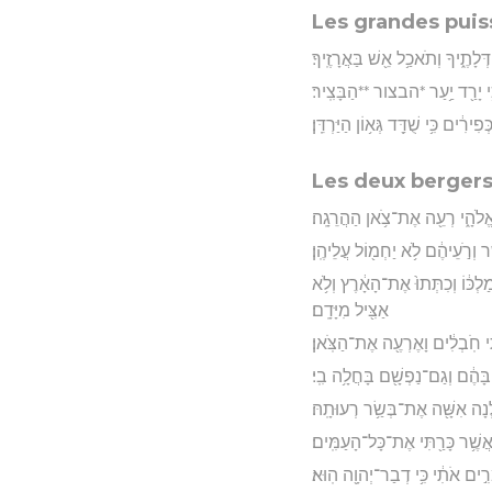
Les grandes puis
ְּלָתֶ֑יךָ וְתֹאכַ֥ל אֵ֖שׁ בַּאֲרָזֶֽיךָ׃
 כִּ֥י יָרַ֖ד יַ֥עַר *הבצור **הַבָּצִֽיר׃
רִ֔ים כִּ֥י שֻׁדַּ֖ד גְּא֥וֹן הַיַּרְדֵּֽן׃
Les deux berger
אֱלֹהָ֑י רְעֵ֖ה אֶת־צֹ֥אן הַהֲרֵגָֽה׃
ִ֑ר וְרֹ֣עֵיהֶ֔ם לֹ֥א יַחְמ֖וֹל עֲלֵיהֶֽן׃
לְכּ֔וֹ וְכִתְּתוּ֙ אֶת־הָאָ֔רֶץ וְלֹ֥א
אַצִּ֖יל מִיָּדָֽם׃
תִי חֹֽבְלִ֔ים וָאֶרְעֶ֖ה אֶת־הַצֹּֽאן׃
ָּהֶ֔ם וְגַם־נַפְשָׁ֖ם בָּחֲלָ֥ה בִֽי׃
ְנָה אִשָּׁ֖ה אֶת־בְּשַׂ֥ר רְעוּתָֽהּ׃
שֶׁ֥ר כָּרַ֖תִּי אֶת־כָּל־הָעַמִּֽים׃
ֹּמְרִ֣ים אֹתִ֔י כִּ֥י דְבַר־יְהוָ֖ה הֽוּא׃