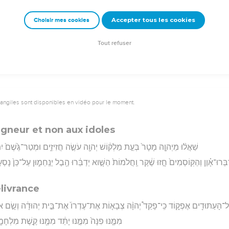
כִּ֥י מַה־טּוּב֖וֹ וּמַה־יָפְי֑וֹ דָּגָן֙ בַּֽ
Accepter tous les cookies
Choisir mes cookies
rad Codex - tanach.us --- Grec : © 2010 by the Society of Biblical Literature and Log
Tout refuser
vangiles sont disponibles en vidéo pour le moment.
neur et non aux idoles
שַׁאֲל֨וּ מֵיְהוָ֤ה מָטָר֙ בְּעֵ֣ת מַלְק֔וֹשׁ יְהוָ֖ה עֹשֶׂ֣ה חֲזִיזִ֑ים וּמְטַר־גֶּ֙שֶׁם֙ יִתּ
בְּרוּ־אָ֗וֶן וְהַקּֽוֹסְמִים֙ חָ֣זוּ שֶׁ֔קֶר וַֽחֲלֹמוֹת֙ הַשָּׁ֣וא יְדַבֵּ֔רוּ הֶ֖בֶל יְנַֽחֵמ֑וּן עַל־כֵּן֙ נָסְע֣
livrance
ל־הָעַתּוּדִ֖ים אֶפְק֑וֹד כִּֽי־פָקַד֩ יְהוָ֨ה צְבָא֤וֹת אֶת־עֶדְרוֹ֙ אֶת־בֵּ֣ית יְהוּדָ֔ה וְשָׂ֣ם אוֹ
מִמֶּ֤נּוּ פִנָּה֙ מִמֶּ֣נּוּ יָתֵ֔ד מִמֶּ֖נּוּ קֶ֣שֶׁת מִלְחָמָ֑