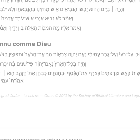
וְהָיָ֣ה ׀ בַּיּ֣וֹם הַה֗וּא יֵבֹ֧שׁוּ הַנְּבִיאִ֛ים אִ֥ישׁ מֵחֶזְיֹנ֖וֹ בְּהִנָּֽבְאֹת֑וֹ וְלֹ֧א יִלְבְּ
וְאָמַ֕ר לֹ֥א נָבִ֖יא אָנֹ֑כִי אִישׁ־עֹבֵ֤ד אֲדָמָה֙ אָנֹ֔כ
וְאָמַ֣ר אֵלָ֔יו מָ֧ה הַמַּכּ֛וֹת הָאֵ֖לֶּה בֵּ֣ין יָדֶ֑יךָ וְאָמ
onnu comme Dieu
ִ֤י עַל־רֹעִי֙ וְעַל־גֶּ֣בֶר עֲמִיתִ֔י נְאֻ֖ם יְהוָ֣ה צְבָא֑וֹת הַ֤ךְ אֶת־הָֽרֹעֶה֙ וּתְפוּצֶ֣יןָ הַצֹּ֔אן
וְהָיָ֤ה בְכָל־הָאָ֙רֶץ֙ נְאֻם־יְהוָ֔ה פִּֽי־שְׁנַ֣יִם בָּ֔הּ יִכָּרְת֖וּ י
ית֙ בָּאֵ֔שׁ וּצְרַפְתִּים֙ כִּצְרֹ֣ף אֶת־הַכֶּ֔סֶף וּבְחַנְתִּ֖ים כִּבְחֹ֣ן אֶת־הַזָּהָ֑ב ה֣וּא ׀ יִקְרָ
אָמַ֙רְתִּי֙ עַמִּ֣
rad Codex - tanach.us --- Grec : © 2010 by the Society of Biblical Literature and Log
vangiles sont disponibles en vidéo pour le moment.