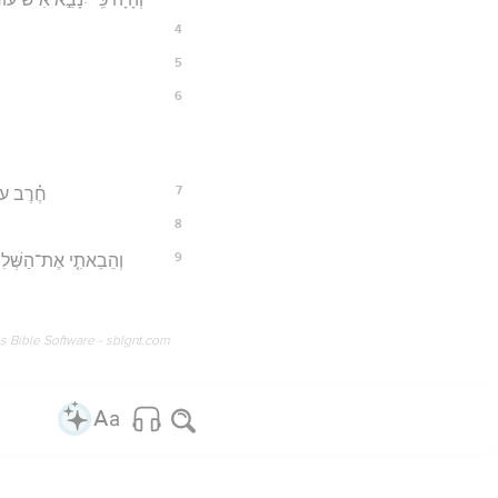
4
5
6
7
חֶ֗רֶב עוּר
8
9
וְהֵבֵאתִ֤י אֶת־הַשְּׁלִשִׁ
os Bible Software - sblgnt.com