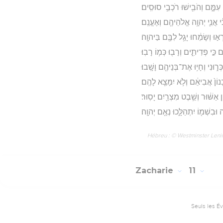
ה עִמָּ֑ם וְהֹבִ֖ישׁוּ רֹכְבֵ֥י סוּסִֽים׃
֗י אֲנִ֛י יְהוָ֥ה אֱלֹהֵיהֶ֖ם וְאֶעֱנֵֽם׃
ְא֣וּ וְשָׂמֵ֔חוּ יָגֵ֥ל לִבָּ֖ם בַּיהוָֽה׃
כִּ֣י פְדִיתִ֑ים וְרָב֖וּ כְּמ֥וֹ רָבֽוּ׃
ְר֑וּנִי וְחָי֥וּ אֶת־בְּנֵיהֶ֖ם וָשָֽׁבוּ׃
נוֹן֙ אֲבִיאֵ֔ם וְלֹ֥א יִמָּצֵ֖א לָהֶֽם׃
ֹן אַשּׁ֔וּר וְשֵׁ֥בֶט מִצְרַ֖יִם יָסֽוּר׃
ה וּבִשְׁמ֖וֹ יִתְהַלָּ֑כוּ נְאֻ֖ם יְהוָֽה׃
Hébreu : © Westminster Lening
Zacharie
11
Seuls les É