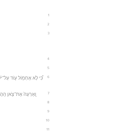
1
2
3
4
5
6
כִּ֠י לֹ֣א אֶחְמ֥וֹל ע֛וֹד עַל־יֹש
7
וָֽאֶרְעֶה֙ אֶת־צֹ֣אן הַֽהֲרֵ
8
9
10
11