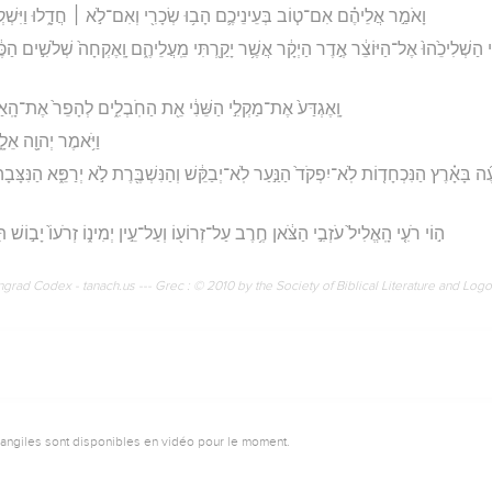
וָאֹמַ֣ר אֲלֵיהֶ֗ם אִם־ט֧וֹב בְּעֵינֵיכֶ֛ם הָב֥וּ שְׂכָרִ֖י וְאִם־לֹ֣א ׀ חֲדָ֑לוּ וַיִּשְׁקְל
֗י הַשְׁלִיכֵ֙הוּ֙ אֶל־הַיּוֹצֵ֔ר אֶ֣דֶר הַיְקָ֔ר אֲשֶׁ֥ר יָקַ֖רְתִּי מֵֽעֲלֵיהֶ֑ם וָֽאֶקְחָה֙ שְׁלֹשִׁ֣ים הַכֶּ
וָֽאֶגְדַּע֙ אֶת־מַקְלִ֣י הַשֵּׁנִ֔י אֵ֖ת הַחֹֽבְלִ֑ים לְהָפֵר֙ אֶת־הָֽאַחֲוָ
וַיֹּ֥אמֶר יְהוָ֖ה אֵלָ֑
ֶ֜ה בָּאָ֗רֶץ הַנִּכְחָד֤וֹת לֹֽא־יִפְקֹד֙ הַנַּ֣עַר לֹֽא־יְבַקֵּ֔שׁ וְהַנִּשְׁבֶּ֖רֶת לֹ֣א יְרַפֵּ֑א הַנִּצָּבָה
ה֣וֹי רֹעִ֤י הָֽאֱלִיל֙ עֹזְבִ֣י הַצֹּ֔אן חֶ֥רֶב עַל־זְרוֹע֖וֹ וְעַל־עֵ֣ין יְמִינ֑וֹ זְרֹעוֹ֙ יָב֣וֹשׁ תִּ
rad Codex - tanach.us --- Grec : © 2010 by the Society of Biblical Literature and Log
vangiles sont disponibles en vidéo pour le moment.