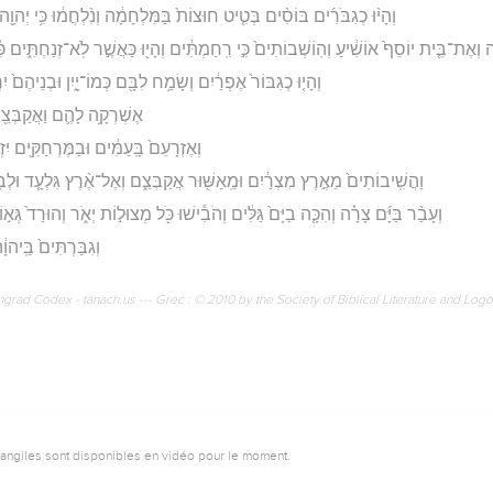
וְהָי֨וּ כְגִבֹּרִ֜ים בּוֹסִ֨ים בְּטִ֤יט חוּצוֹת֙ בַּמִּלְחָמָ֔ה וְנִ֨לְחֲמ֔וּ כִּ֥י יְהוָ֖
 וְאֶת־בֵּ֤ית יוֹסֵף֙ אוֹשִׁ֔יעַ וְהֽוֹשְׁבוֹתִים֙ כִּ֣י רִֽחַמְתִּ֔ים וְהָי֖וּ כַּאֲשֶׁ֣ר לֹֽא־זְנַחְתִּ֑ים כִּ
וְהָי֤וּ כְגִבּוֹר֙ אֶפְרַ֔יִם וְשָׂמַ֥ח לִבָּ֖ם כְּמוֹ־יָ֑יִן וּבְנֵיהֶם֙ יִר
אֶשְׁרְקָ֥ה לָהֶ֛ם וַאֲקַבְּצֵ֖ם 
וְאֶזְרָעֵם֙ בָּֽעַמִּ֔ים וּבַמֶּרְחַקִּ֖ים יִזְכּ
וַהֲשִֽׁיבוֹתִים֙ מֵאֶ֣רֶץ מִצְרַ֔יִם וּמֵֽאַשּׁ֖וּר אֲקַבְּצֵ֑ם וְאֶל־אֶ֨רֶץ גִּלְעָ֤ד וּלְבָ
וְעָבַ֨ר בַּיָּ֜ם צָרָ֗ה וְהִכָּ֤ה בַיָּם֙ גַּלִּ֔ים וְהֹבִ֕ישׁוּ כֹּ֖ל מְצוּל֣וֹת יְאֹ֑ר וְהוּרַד֙ גְּא֣ו
וְגִבַּרְתִּים֙ בַּֽיהוָ֔
rad Codex - tanach.us --- Grec : © 2010 by the Society of Biblical Literature and Log
vangiles sont disponibles en vidéo pour le moment.