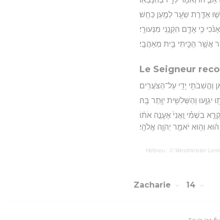
שׁ֛וּ אַדֶּ֥רֶת שֵׂעָ֖ר לְמַ֥עַן כַּחֵֽשׁ׃
ִי כִּ֥י אָדָ֖ם הִקְנַ֥נִי מִנְּעוּרָֽי׃
ַ֕ר אֲשֶׁ֥ר הֻכֵּ֖יתִי בֵּ֥ית מְאַהֲבָֽי׃
Le Seigneur rec
 וַהֲשִׁבֹתִ֥י יָדִ֖י עַל־הַצֹּעֲרִֽים׃
ִגְוָ֑עוּ וְהַשְּׁלִשִׁ֖ית יִוָּ֥תֶר בָּֽהּ׃
֣א בִשְׁמִ֗י וַֽאֲנִי֙ אֶעֱנֶ֣ה אֹת֔וֹ
י ה֔וּא וְה֥וּא יֹאמַ֖ר יְהוָ֥ה אֱלֹהָֽי׃
Hébreu : © Westminster Lening
Zacharie
14
Seuls les É