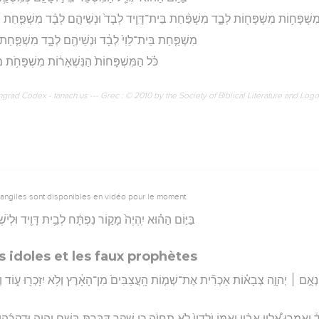
שְׁפָּח֥וֹת מִשְׁפָּח֖וֹת לְבָ֑ד מִשְׁפַּ֨חַת בֵּית־דָּוִ֤יד לְבָד֙ וּנְשֵׁיהֶ֣ם לְבָ֔ד מִשְׁפַּ֤חַת בּ
מִשְׁפַּ֤חַת בֵּית־לֵוִי֙ לְבָ֔ד וּנְשֵׁיהֶ֖ם לְבָ֑ד מִשְׁפַּ֤חַת ה
כֹּ֗ל הַמִּשְׁפָּחוֹת֙ הַנִּשְׁאָר֔וֹת מִשְׁפָּחֹ֥ת מ
rad Codex - tanach.us --- Grec : © 2010 by the Society of Biblical Literature and Log
vangiles sont disponibles en vidéo pour le moment.
בַּיּ֣וֹם הַה֗וּא יִֽהְיֶה֙ מָק֣וֹר נִפְתָּ֔ח לְבֵ֥ית דָּוִ֖יד וּלְיֹשְׁ
s idoles et les faux prophètes
א נְאֻ֣ם ׀ יְהוָ֣ה צְבָא֗וֹת אַכְרִ֞ית אֶת־שְׁמ֤וֹת הָֽעֲצַבִּים֙ מִן־הָאָ֔רֶץ וְלֹ֥א יִזָּכְר֖וּ ע֑וֹד 
֒ וְאָמְר֣וּ אֵ֠לָיו אָבִ֨יו וְאִמּ֤וֹ יֹֽלְדָיו֙ לֹ֣א תִֽחְיֶ֔ה כִּ֛י שֶׁ֥קֶר דִּבַּ֖רְתָּ בְּשֵׁ֣ם יְהוָ֑ה וּדְקָרֻ֜הוּ א