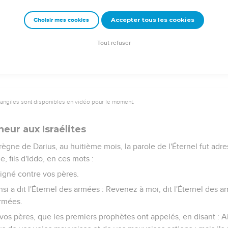
emeur Copyright © 1992, 1999 by Biblica, Inc.® Used by permission. All rights reser
Accepter tous les cookies
Choisir mes cookies
Tout refuser
vangiles sont disponibles en vidéo pour le moment.
eur aux Israélites
ègne de Darius, au huitième mois, la parole de l'Éternel fut adr
e, fils d'Iddo, en ces mots :
ndigné contre vos pères.
nsi a dit l'Éternel des armées : Revenez à moi, dit l'Éternel des a
armées.
s pères, que les premiers prophètes ont appelés, en disant : Ains