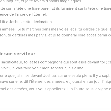
ton iniquité, et je te revêts d'habits magnifiques.
tte sur la tête une tiare pure ! Et ils lui mirent sur la tête une tiar
nce de l'ange de l'Éternel.
l fit à Joshua cette déclaration :
des armées : Si tu marches dans mes voies, et si tu gardes ce que 
son, tu garderas mes parvis, et je te donnerai libre accès parmi c
ir son serviteur
sacrificateur, toi et tes compagnons qui sont assis devant toi ;
 voici, je vais faire venir mon serviteur, le Germe.
ierre que j'ai mise devant Joshua, sur une seule pierre il y a sept 
ravé sur elle, dit l'Éternel des armées, et j'ôterai en un jour l'ini
ternel des armées, vous vous appellerez l'un l'autre sous la vigne et