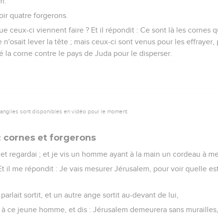
m.
voir quatre forgerons.
que ceux-ci viennent faire ? Et il répondit : Ce sont là les cornes 
'osait lever la tête ; mais ceux-ci sont venus pour les effrayer,
é la corne contre le pays de Juda pour le disperser.
vangiles sont disponibles en vidéo pour le moment.
 cornes et forgerons
x, et regardai ; et je vis un homme ayant à la main un cordeau à m
 Et il me répondit : Je vais mesurer Jérusalem, pour voir quelle es
parlait sortit, et un autre ange sortit au-devant de lui,
rle à ce jeune homme, et dis : Jérusalem demeurera sans murailles, 