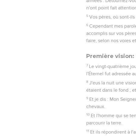
armées : Détournez-vous
n'ont point fait attentio
5
Vos pères, où sont-ils
6
Cependant mes paroles
accomplis sur vos pères 
faire, selon nos voies e
Première vision:
7
Le vingt-quatrième jo
l'Éternel fut adressée a
8
J'eus la nuit une visi
étaient dans le fond ; e
9
Et je dis : Mon Seigneu
chevaux.
10
Et l'homme qui se ten
parcourir la terre.
11
Et ils répondirent à l'