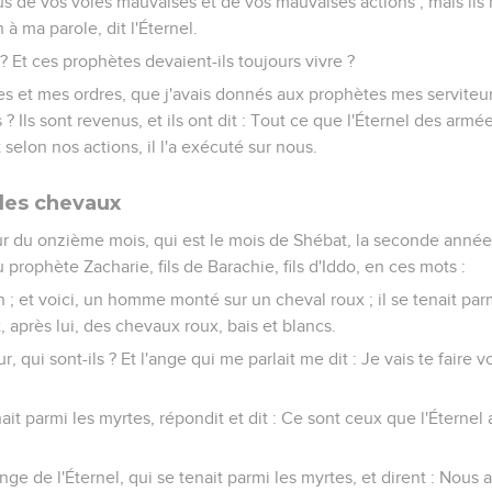
 de vos voies mauvaises et de vos mauvaises actions ; mais ils n
n à ma parole, dit l'Éternel.
 ? Et ces prophètes devaient-ils toujours vivre ?
 et mes ordres, que j'avais donnés aux prophètes mes serviteurs
? Ils sont revenus, et ils ont dit : Tout ce que l'Éternel des armé
t selon nos actions, il l'a exécuté sur nous.
 les chevaux
ur du onzième mois, qui est le mois de Shébat, la seconde année 
u prophète Zacharie, fils de Barachie, fils d'Iddo, en ces mots :
on ; et voici, un homme monté sur un cheval roux ; il se tenait par
t, après lui, des chevaux roux, bais et blancs.
r, qui sont-ils ? Et l'ange qui me parlait me dit : Je vais te faire 
ait parmi les myrtes, répondit et dit : Ce sont ceux que l'Éterne
ange de l'Éternel, qui se tenait parmi les myrtes, et dirent : Nous 