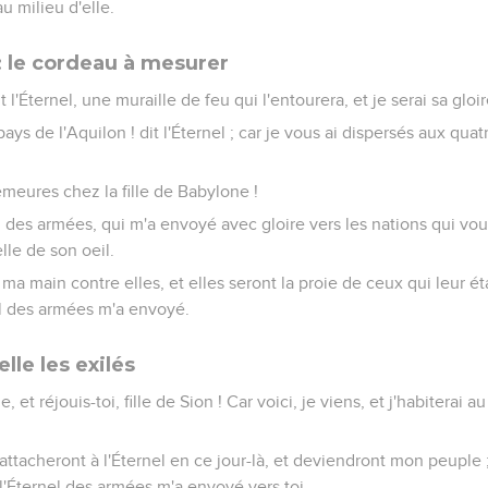
 milieu d'elle.
: le cordeau à mesurer
it l'Éternel, une muraille de feu qui l'entourera, et je serai sa gloi
ys de l'Aquilon ! dit l'Éternel ; car je vous ai dispersés aux quat
emeures chez la fille de Babylone !
nel des armées, qui m'a envoyé avec gloire vers les nations qui vou
lle de son oeil.
r ma main contre elles, et elles seront la proie de ceux qui leur ét
el des armées m'a envoyé.
lle les exilés
, et réjouis-toi, fille de Sion ! Car voici, je viens, et j'habiterai au
'attacheront à l'Éternel en ce jour-là, et deviendront mon peuple ;
 l'Éternel des armées m'a envoyé vers toi.