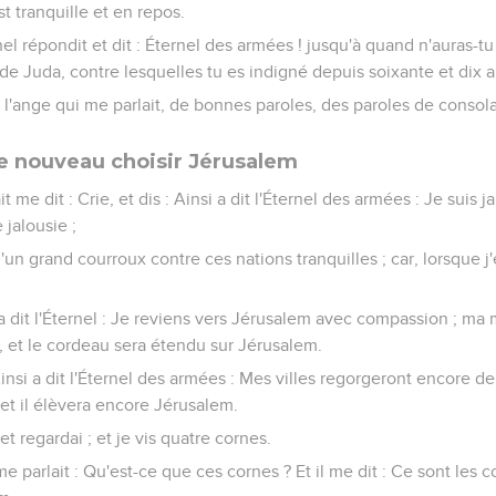
est tranquille et en repos.
rnel répondit et dit : Éternel des armées ! jusqu'à quand n'auras-
 de Juda, contre lesquelles tu es indigné depuis soixante et dix a
à l'ange qui me parlait, de bonnes paroles, des paroles de consola
e nouveau choisir Jérusalem
it me dit : Crie, et dis : Ainsi a dit l'Éternel des armées : Je suis
 jalousie ;
d'un grand courroux contre ces nations tranquilles ; car, lorsque j
 a dit l'Éternel : Je reviens vers Jérusalem avec compassion ; ma 
s, et le cordeau sera étendu sur Jérusalem.
Ainsi a dit l'Éternel des armées : Mes villes regorgeront encore de 
et il élèvera encore Jérusalem.
et regardai ; et je vis quatre cornes.
 me parlait : Qu'est-ce que ces cornes ? Et il me dit : Ce sont les 