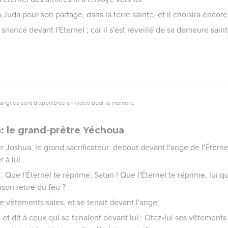
a Juda pour son partage, dans la terre sainte, et il choisira encor
silence devant l'Éternel ; car il s'est réveillé de sa demeure saint
vangiles sont disponibles en vidéo pour le moment.
: le grand-prêtre Yéchoua
oir Joshua, le grand sacrificateur, debout devant l'ange de l'Éterne
 à lui.
n : Que l'Éternel te réprime, Satan ! Que l'Éternel te réprime, lui q
tison retiré du feu ?
e vêtements sales, et se tenait devant l'ange.
e, et dit à ceux qui se tenaient devant lui : Otez-lui ses vêtements s