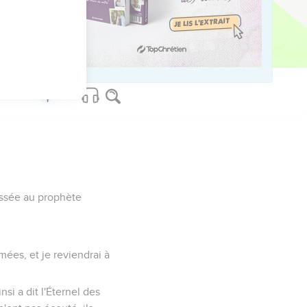
ved worldwide.
essée au prophète
rmées, et je reviendrai à
i a dit l'Éternel des