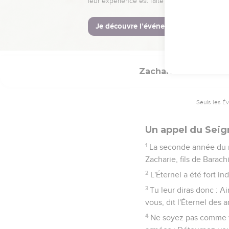
La Bible Du S
Zacharie
1
Seuls les É
Un appel du Seign
1
La seconde année du r
Zacharie, fils de Barachi
2
L'Éternel a été fort i
3
Tu leur diras donc : Ai
vous, dit l'Éternel des 
4
Ne soyez pas comme vo