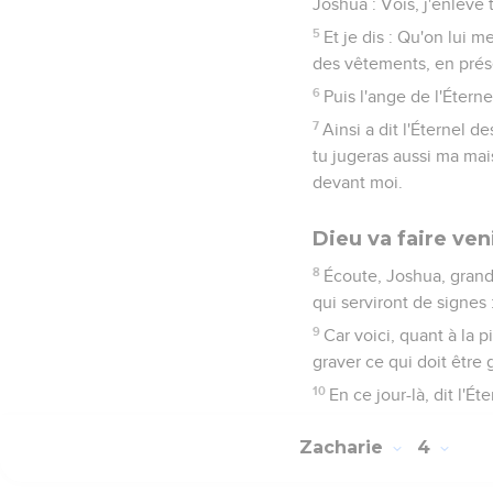
Joshua : Vois, j'enlève 
5
Et je dis : Qu'on lui me
des vêtements, en prése
6
Puis l'ange de l'Éterne
7
Ainsi a dit l'Éternel 
tu jugeras aussi ma mai
devant moi.
Dieu va faire ven
8
Écoute, Joshua, grand 
qui serviront de signes :
9
Car voici, quant à la p
graver ce qui doit être g
10
En ce jour-là, dit l'É
Zacharie
4