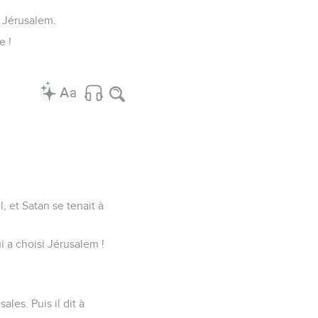
e Jérusalem.
e !
l, et Satan se tenait à
ui a choisi Jérusalem !
ales. Puis il dit à