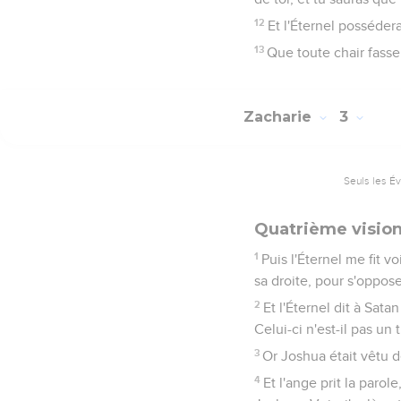
12
Et l'Éternel posséder
13
Que toute chair fasse 
Zacharie
3
Seuls les É
Quatrième vision
1
Puis l'Éternel me fit v
sa droite, pour s'opposer
2
Et l'Éternel dit à Sata
Celui-ci n'est-il pas un 
3
Or Joshua était vêtu d
4
Et l'ange prit la parol