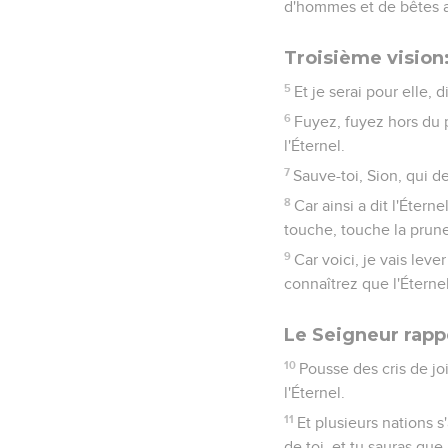
d'hommes et de bêtes au
Troisième vision
5
Et je serai pour elle, d
6
Fuyez, fuyez hors du pa
l'Éternel.
7
Sauve-toi, Sion, qui d
8
Car ainsi a dit l'Éter
touche, touche la prune
9
Car voici, je vais leve
connaîtrez que l'Étern
Le Seigneur rappe
10
Pousse des cris de joie
l'Éternel.
11
Et plusieurs nations s
de toi, et tu sauras que