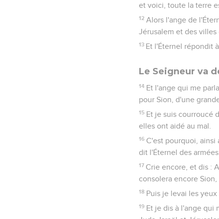
et voici, toute la terre 
12
Alors l'ange de l'Éte
Jérusalem et des villes
13
Et l'Éternel répondit 
Le Seigneur va d
14
Et l'ange qui me parla
pour Sion, d'une grande
15
Et je suis courroucé 
elles ont aidé au mal.
16
C'est pourquoi, ainsi
dit l'Éternel des armée
17
Crie encore, et dis : 
consolera encore Sion, 
18
Puis je levai les yeux 
19
Et je dis à l'ange qui