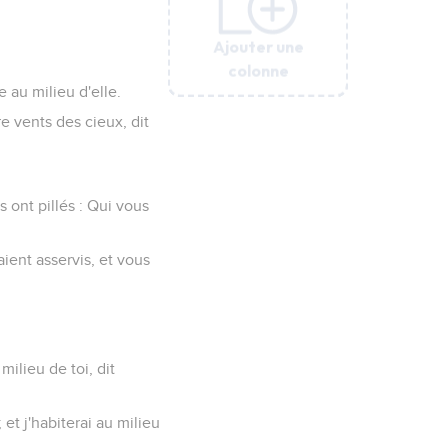
Ajouter une
Ajouter une
Ajouter une
Ajouter une
Ajouter une
Ajouter une
Ajouter une
Ajouter une
colonne
colonne
colonne
colonne
colonne
colonne
colonne
colonne
re au milieu d'elle.
re vents des cieux, dit
s ont pillés : Qui vous
aient asservis, et vous
 milieu de toi, dit
 et j'habiterai au milieu