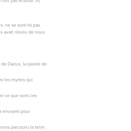
'ont pas écouté, ils
, ne se sont-ils pas
es avait résolu de nous
de Darius, la parole de
mi les myrtes qui
voir ce que sont ces
l a envoyés pour
avons parcouru la terre ;