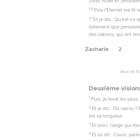
Juda, Israël et Jérusale
20
Puis l'Éternel me fit 
21
Et je dis : Qu'est-ce 
tellement que personne n
des nations, qui ont lev
Zacharie
2
Seuls les É
Deuxième vision:
1
Puis, je levai les yeu
2
Et je dis : Où vas-tu ?
est sa longueur.
3
Et voici, l'ange qui me 
4
Et lui dit : Cours, pa