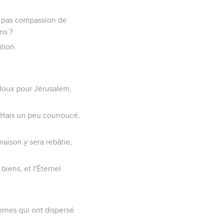
tu pas compassion de
ns ?
tion.
 jaloux pour Jérusalem,
'étais un peu courroucé,
maison y sera rebâtie,
biens, et l'Éternel
cornes qui ont dispersé