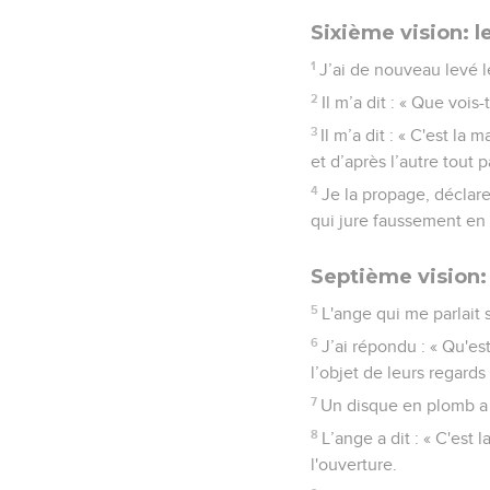
Sixième vision: l
1
J’ai de nouveau levé l
2
Il m’a dit : « Que vois
3
Il m’a dit : « C'est la
et d’après l’autre tout p
4
Je la propage, déclare 
qui jure faussement en m
Septième vision:
5
L'ange qui me parlait s
6
J’ai répondu : « Qu'est
l’objet de leurs regards
7
Un disque en plomb a 
8
L’ange a dit : « C'est
l'ouverture.