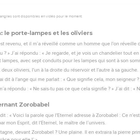
vangiles sont disponibles en vidéo pour le moment.
 le porte-lampes et les oliviers
est revenu, et il m’a réveillé comme un homme que l'on réveille
-tu ? » J’ai répondu : « Je regarde, et je vois un chandelier tout e
pt lampes, avec sept conduits pour les lampes qui sont à son som
 deux oliviers, l'un à la droite du réservoir et l'autre à sa gauche. 
ai dit à l'ange qui me parlait : « Que signifie cela, mon seigneur ?
’a répondu : « Ne sais-tu pas ce que cela signifie ? » J’ai dit : «
rnant Zorobabel
a dit : « Voici la parole que l'Eternel adresse à Zorobabel : Ce n'es
par mon Esprit, dit l'Eternel, le maître de l’univers.
agne, devant Zorobabel ? Une plaine. Il en extraira la pierre pri
râce pour elle !’ »