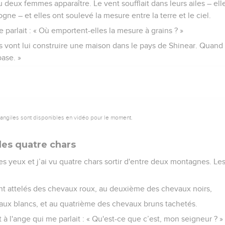
vu deux femmes apparaître. Le vent soufflait dans leurs ailes – ell
ne – et elles ont soulevé la mesure entre la terre et le ciel.
me parlait : « Où emportent-elles la mesure à grains ? »
es vont lui construire une maison dans le pays de Shinear. Quand e
base. »
vangiles sont disponibles en vidéo pour le moment.
les quatre chars
es yeux et j’ai vu quatre chars sortir d'entre deux montagnes. L
nt attelés des chevaux roux, au deuxième des chevaux noirs,
aux blancs, et au quatrième des chevaux bruns tachetés.
dit à l'ange qui me parlait : « Qu'est-ce que c’est, mon seigneur ? »