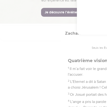
toi, et tu sauras que l'E
16
L'Eternel possédera J
17
Que toute créature fas
Zacharie
3
Seuls les É
Quatrième vision
1
Il m’a fait voir le gra
l'accuser.
2
L'Eternel a dit à Satan
a choisi Jérusalem ! Cel
3
Or Josué portait des h
4
L'ange a pris la parole 