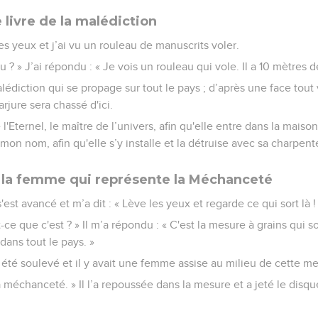
e livre de la malédiction
es yeux et j’ai vu un rouleau de manuscrits voler.
-tu ? » J’ai répondu : « Je vois un rouleau qui vole. Il a 10 mètres d
 malédiction qui se propage sur tout le pays ; d’après une face tout 
arjure sera chassé d'ici.
l'Eternel, le maître de l’univers, afin qu'elle entre dans la maiso
on nom, afin qu'elle s’y installe et la détruise avec sa charpente
 la femme qui représente la Méchanceté
'est avancé et m’a dit : « Lève les yeux et regarde ce qui sort là !
-ce que c'est ? » Il m’a répondu : « C'est la mesure à grains qui sort
 dans tout le pays. »
été soulevé et il y avait une femme assise au milieu de cette me
 la méchanceté. » Il l’a repoussée dans la mesure et a jeté le disq