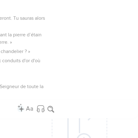
ront. Tu sauras alors
nt la pierre d’étain
rre. »
u chandelier ? »
x conduits d'or d'où
 Seigneur de toute la