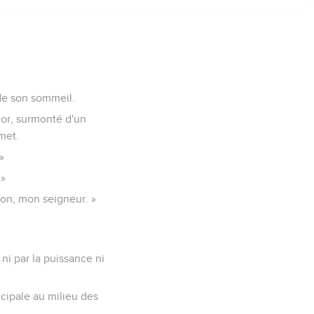
 de son sommeil.
n or, surmonté d'un
met.
»
 »
 Non, mon seigneur. »
t ni par la puissance ni
ncipale au milieu des