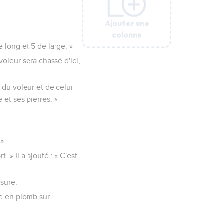
Ajouter une
Ajouter une
Ajouter une
Ajouter une
Ajouter une
Ajouter une
Ajouter une
colonne
colonne
colonne
colonne
colonne
colonne
colonne
e long et 5 de large. »
voleur sera chassé d'ici,
n du voleur et de celui
 et ses pierres. »
 »
. » Il a ajouté : « C'est
sure.
ue en plomb sur