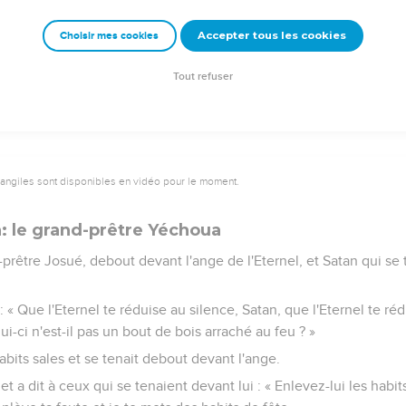
ternel, le maître de l’univers, m'a envoyé vers toi.
Accepter tous les cookies
Choisir mes cookies
uda comme sa part dans la terre sainte, et il choisira encore Jér
se silence devant l'Eternel, car il s'est réveillé et sort de sa dem
Tout refuser
vangiles sont disponibles en vidéo pour le moment.
: le grand-prêtre Yéchoua
nd-prêtre Josué, debout devant l'ange de l'Eternel, et Satan qui se 
 : « Que l'Eternel te réduise au silence, Satan, que l'Eternel te réd
ui-ci n'est-il pas un bout de bois arraché au feu ? »
abits sales et se tenait debout devant l'ange.
et a dit à ceux qui se tenaient devant lui : « Enlevez-lui les habits 