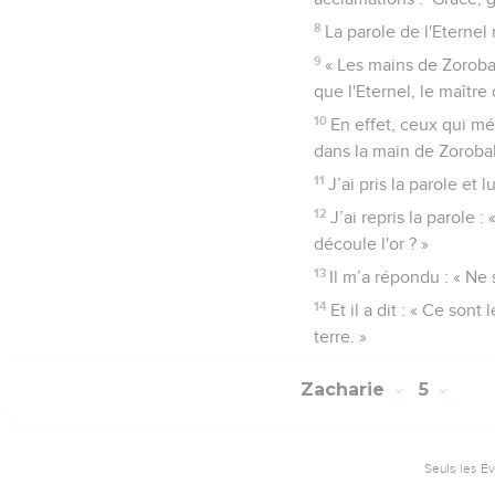
8
La parole de l'Eternel
9
« Les mains de Zoroba
que l'Eternel, le maître
10
En effet, ceux qui mé
dans la main de Zorobabe
11
J’ai pris la parole et 
12
J’ai repris la parole 
découle l'or ? »
13
Il m’a répondu : « Ne s
14
Et il a dit : « Ce so
terre. »
Zacharie
5
Seuls les É