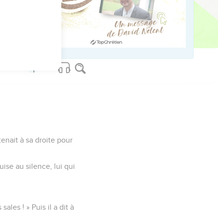
usalem.
eure sainte. »
tenait à sa droite pour
uise au silence, lui qui
sales ! » Puis il a dit à