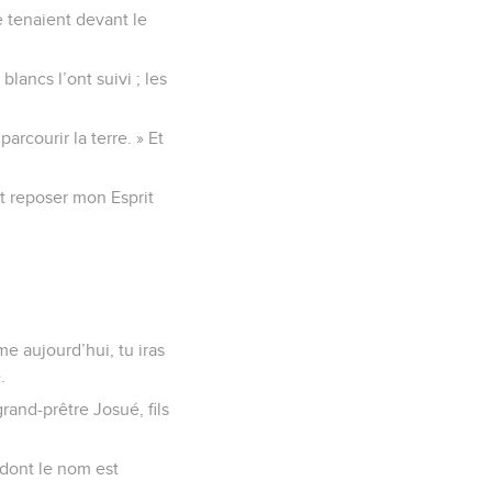
se tenaient devant le
blancs l’ont suivi ; les
parcourir la terre. » Et
nt reposer mon Esprit
me aujourd’hui, tu iras
.
grand-prêtre Josué, fils
 dont le nom est