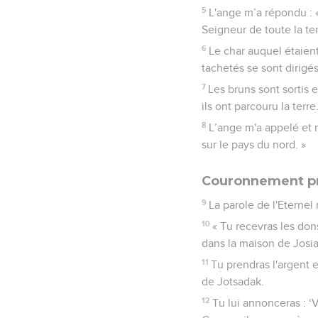
5
L'ange m’a répondu : « 
Seigneur de toute la ter
6
Le char auquel étaient 
tachetés se sont dirigés
7
Les bruns sont sortis et
ils ont parcouru la terre
8
L’ange m'a appelé et m
sur le pays du nord. »
Couronnement p
9
La parole de l'Eternel
10
« Tu recevras les dons
dans la maison de Josia
11
Tu prendras l'argent e
de Jotsadak.
12
Tu lui annonceras : ‘