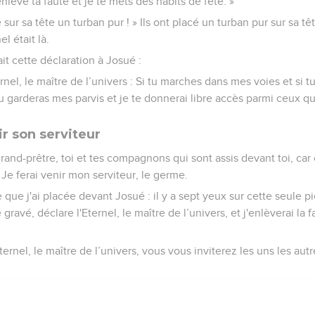
enlève ta faute et je te mets des habits de fête. »
e sur sa tête un turban pur ! » Ils ont placé un turban pur sur sa tê
el était là.
ait cette déclaration à Josué :
ernel, le maître de l’univers : Si tu marches dans mes voies et si 
 garderas mes parvis et je te donnerai libre accès parmi ceux qui
ir son serviteur
rand-prêtre, toi et tes compagnons qui sont assis devant toi, c
 Je ferai venir mon serviteur, le germe.
re que j'ai placée devant Josué : il y a sept yeux sur cette seule p
gravé, déclare l'Eternel, le maître de l’univers, et j'enlèverai la
Eternel, le maître de l’univers, vous vous inviterez les uns les au