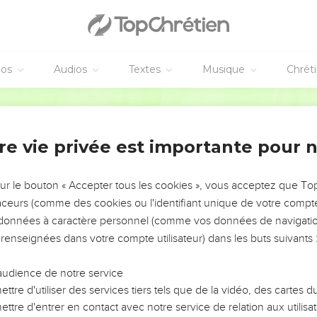
arlait s'est avancé. Un autre ange est venu à sa rencontre
Cours dire à ce jeune homme : ‘Jérusalem sera une ville ouverte 
i y vivront.
 elle une muraille de feu tout autour, déclare l'Eternel, et je ser
éos
Audios
Textes
Musique
Chrét
Segond 21
lle les exilés
ez du pays du nord, déclare l'Eternel, car je vous avais dispersés
re vie privée est importante pour 
nel.
on, toi qui habites à Babylone,
sur le bouton « Accepter tous les cookies », vous acceptez que T
'Eternel, le maître de l’univers : Après cela viendra la gloire. Il m'
traceurs (comme des cookies ou l'identifiant unique de votre compte 
pouillés, car celui qui vous touche touche à la prunelle de son œ
s données à caractère personnel (comme vos données de navigatio
 renseignées dans votre compte utilisateur) dans les buts suivants 
ain contre elles, elles seront la proie de ceux qui étaient leurs 
 de l’univers, m'a envoyé.
audience de notre service
égresse et réjouis-toi, fille de Sion ! En effet, je viens habiter au
ttre d'utiliser des services tiers tels que de la vidéo, des cartes
ttre d'entrer en contact avec notre service de relation aux utilisat
'attacheront à l'Eternel, ce jour-là, et deviendront mon peuple. 