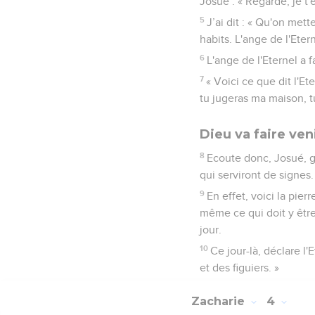
Josué : « Regarde, je t'
5
J’ai dit : « Qu'on mett
habits. L'ange de l'Etern
6
L'ange de l'Eternel a f
7
« Voici ce que dit l'Et
tu jugeras ma maison, tu
Dieu va faire ven
8
Ecoute donc, Josué, g
qui serviront de signes.
9
En effet, voici la pier
même ce qui doit y être 
jour.
10
Ce jour-là, déclare l'
et des figuiers. »
Zacharie
4