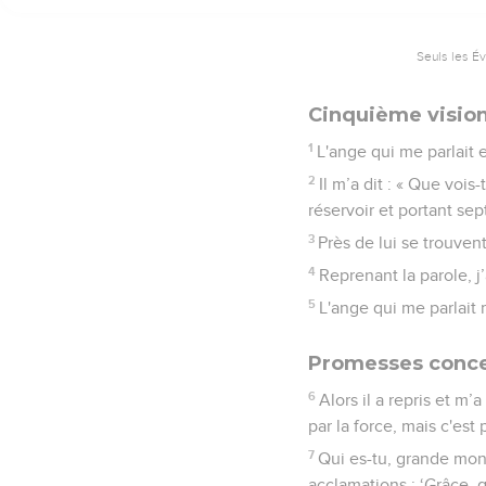
Seuls les É
Cinquième vision:
1
L'ange qui me parlait 
2
Il m’a dit : « Que vois
réservoir et portant se
3
Près de lui se trouvent
4
Reprenant la parole, j’
5
L'ange qui me parlait m
Promesses conce
6
Alors il a repris et m’
par la force, mais c'est 
7
Qui es-tu, grande mont
acclamations : ‘Grâce, g