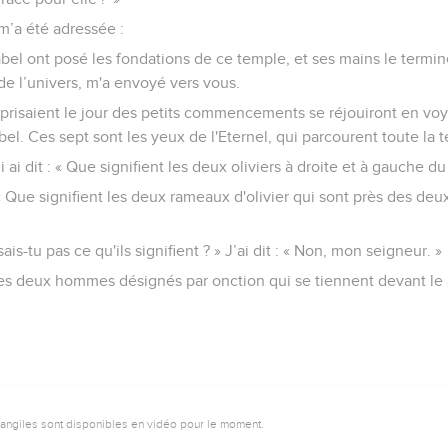
 m’a été adressée :
bel ont posé les fondations de ce temple, et ses mains le termine
 de l’univers, m'a envoyé vers vous.
prisaient le jour des petits commencements se réjouiront en voya
l. Ces sept sont les yeux de l'Eternel, qui parcourent toute la te
lui ai dit : « Que signifient les deux oliviers à droite et à gauche d
: « Que signifient les deux rameaux d'olivier qui sont près des deu
ais-tu pas ce qu'ils signifient ? » J’ai dit : « Non, mon seigneur. »
nt les deux hommes désignés par onction qui se tiennent devant le
vangiles sont disponibles en vidéo pour le moment.