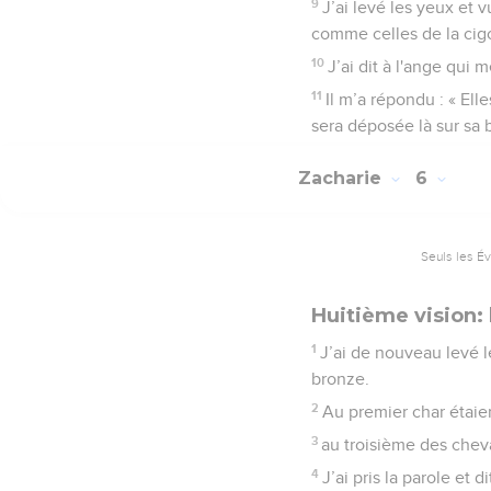
9
J’ai levé les yeux et 
comme celles de la cigog
10
J’ai dit à l'ange qui 
11
Il m’a répondu : « Ell
sera déposée là sur sa 
Zacharie
6
Seuls les É
Huitième vision: 
1
J’ai de nouveau levé l
bronze.
2
Au premier char étaie
3
au troisième des chev
4
J’ai pris la parole et 