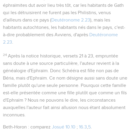
éphraïmites dut avoir lieu très tôt, car les habitants de Gath
qui les détruisirent ne furent pas les Philistins, venus
d'ailleurs dans ce pays (
Deutéronome 2.23
), mais les
habitants autochtones, les habitants nés dans le pays, c'est-
à-dire probablement des Avviens, d'après
Deutéronome
2.23
.
24
Après la notice historique, versets 21 à 23, empruntée
sans doute à une source particulière, l'auteur revient à la
généalogie d'Ephraïm. Donc
Schééra
est fille non pas de
Béria, mais d'Ephraïm. Ce nom désigne aussi sans doute une
famille plutôt qu'une seule personne. Pourquoi cette famille
est-elle présentée comme une fille plutôt que comme un fils
d'Ephraïm ? Nous ne pouvons le dire, les circonstances
auxquelles l'auteur fait ainsi allusion nous étant absolument
inconnues.
Beth-Horon
: comparez
Josué 10.10
;
16.3
,
5
.