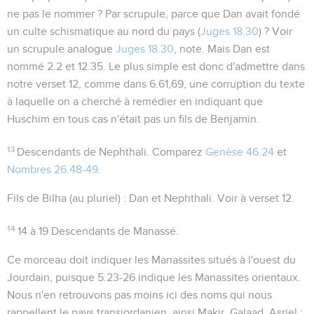
ne pas le nommer ? Par scrupule, parce que Dan avait fondé
un culte schismatique au nord du pays (
Juges 18.30
) ? Voir
un scrupule analogue
Juges 18.30
, note. Mais Dan est
nommé
2.2
et
12.35
. Le plus simple est donc d'admettre dans
notre verset 12, comme dans
6.61,69
, une corruption du texte
à laquelle on a cherché à remédier en indiquant que
Huschim en tous cas n'était pas un fils de Benjamin.
13
Descendants de Nephthali. Comparez
Genèse 46.24
et
Nombres 26.48-49
.
Fils de Bilha
(au pluriel) : Dan et Nephthali. Voir à verset 12.
14
14 à 19
Descendants de Manassé.
Ce morceau doit indiquer les Manassites situés à l'ouest du
Jourdain, puisque
5.23-26
indique les Manassites orientaux.
Nous n'en retrouvons pas moins ici des noms qui nous
rappellent le pays transjordanien, ainsi Makir, Galaad, Asriel :