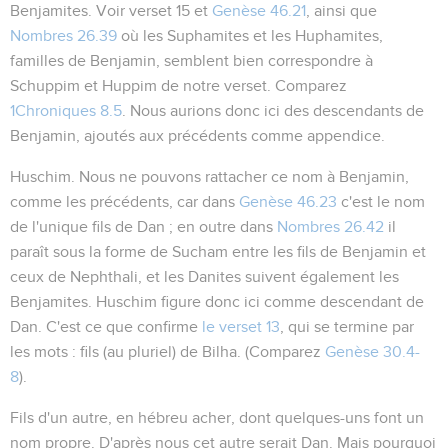
Benjamites. Voir verset 15 et
Genèse 46.21
, ainsi que
Nombres 26.39
où les Suphamites et les Huphamites,
familles de Benjamin, semblent bien correspondre à
Schuppim et Huppim de notre verset. Comparez
1Chroniques 8.5
. Nous aurions donc ici des descendants de
Benjamin, ajoutés aux précédents comme appendice.
Huschim
. Nous ne pouvons rattacher ce nom à Benjamin,
comme les précédents, car dans
Genèse 46.23
c'est le nom
de l'unique fils de Dan ; en outre dans
Nombres 26.42
il
paraît sous la forme de Sucham entre les fils de Benjamin et
ceux de Nephthali, et les Danites suivent également les
Benjamites. Huschim figure donc ici comme descendant de
Dan. C'est ce que confirme
le verset 13
, qui se termine par
les mots :
fils
(au pluriel)
de Bilha
. (Comparez
Genèse 30.4-
8
).
Fils d'un autre
, en hébreu
acher
, dont quelques-uns font un
nom propre. D'après nous cet
autre
serait Dan. Mais pourquoi