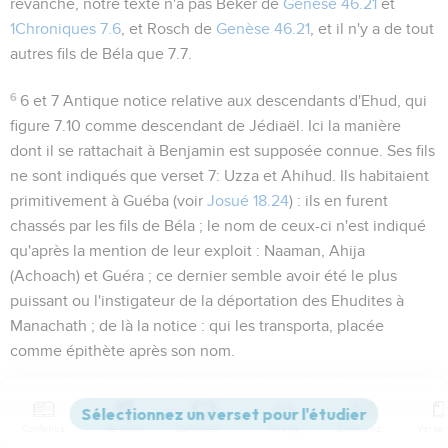
revanche, notre texte n'a pas Béker de
Genèse 46.21
et
1Chroniques 7.6
, et Rosch de
Genèse 46.21
, et il n'y a de tout
autres fils de Béla que
7.7
.
6
6 et 7
Antique notice relative aux descendants d'Ehud, qui
figure
7.10
comme descendant de Jédiaël. Ici la manière
dont il se rattachait à Benjamin est supposée connue. Ses fils
ne sont indiqués que verset 7:
Uzza et Ahihud
. Ils habitaient
primitivement à Guéba (voir
Josué 18.24
) : ils en furent
chassés par les fils de Béla ; le nom de ceux-ci n'est indiqué
qu'après la mention de leur exploit : Naaman, Ahija
(Achoach) et Guéra ; ce dernier semble avoir été le plus
puissant ou l'instigateur de la déportation des Ehudites à
Manachath ; de là la notice :
qui les transporta
, placée
comme épithète après son nom.
Manachath
: comparez
2.52
.
Contenus
Versions
Commentaires
Strong
Dictionnaire
Cette notice se rapporte à un temps très antique, avant la