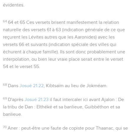
évidentes.
64
64 et 65
Ces versets brisent manifestement la relation
naturelle des versets 61 à 63 (indication générale de ce que
reçurent les Lévites autres que les Aaronides) avec les
versets 66 et suivants (indication spéciale des villes qui
échurent à chaque famille). Ils sont donc probablement une
interpolation, ou bien leur vraie place serait entre le verset
54 et le verset 55.
68
Dans
Josué 21.22
, Kibtsaïm au lieu de Jokméam.
69
D'après
Josué 21.23
il faut intercaler ici avant Ajalon :
De
la tribu de Dan : Elthéké et sa banlieue, Guibbéthon et sa
banlieue
.
70
Aner
: peut-être une faute de copiste pour Thaanac, qui se