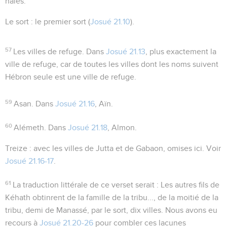
haies.
Le sort
: le premier sort (
Josué 21.10
).
57
Les villes de refuge
. Dans
Josué 21.13
, plus exactement
la
ville
de refuge, car de toutes les villes dont les noms suivent
Hébron seule est une ville de refuge.
59
Asan
. Dans
Josué 21.16
, Aïn.
60
Alémeth
. Dans
Josué 21.18
, Almon.
Treize
: avec les villes de Jutta et de Gabaon, omises ici. Voir
Josué 21.16-17
.
61
La traduction littérale de ce verset serait :
Les autres fils de
Kéhath obtinrent de la famille de la tribu..., de la moitié de la
tribu, demi de Manassé, par le sort, dix villes
. Nous avons eu
recours à
Josué 21.20-26
pour combler ces lacunes