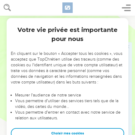
les territoires de
Basan
habités par Gad (verset 11 ), au nord,
Baal-Hermon
(
Juges 3.3
),
Sénir
(
Deutéronome 3.9
;
Cantique
4.8
), ici un des sommets de l'Hermon, et l'
Hermon
Bible annotée
(
Deutéronome 3.8
).
Votre vie privée est importante
1 Chroniques
5
pour nous
24
Le verset 24 indique les sept chefs des familles
principales, mais nous ne savons pas comment il faut
En cliquant sur le bouton « Accepter tous les cookies », vous
concilier cette donnée avec
Nombres 26.29-34
et
acceptez que TopChrétien utilise des traceurs (comme des
1Chroniques 7.14
et suivants.
cookies ou l'identifiant unique de votre compte utilisateur) et
traite vos données à caractère personnel (comme vos
25
25 et 26
Comparez
2Rois 15.18-19
,
29
;
17.6
.
données de navigation et les informations renseignées dans
votre compte utilisateur) dans les buts suivants :
Mêmes lieux de déportation que pour tout Israël.
Mesurer l'audience de notre service
Vous permettre d'utiliser des services tiers tels que de la
26
Hara
est sans doute une faute pour Haré-Madaï :
vidéo, des cartes du monde…
Montagnes de Médie
(dans les Septante à
2Rois 17.6
).
Vous permettre d'entrer en contact avec notre service de
relation aux utilisateurs.
Sur
Phul
, soit Tiglath-Piléser, voir à
1Rois 15.19
(note).
Choisir mes cookies