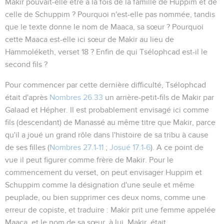
Makir pouvait-elle être à la fois de la famille de Huppim et de
celle de Schuppim ? Pourquoi n'est-elle pas nommée, tandis
que le texte donne le nom de Maaca, sa sœur ? Pourquoi
cette Maaca est-elle ici sœur de Makir au lieu de
Hammoléketh, verset 18 ? Enfin de qui Tsélophcad est-il le
second fils ?
Pour commencer par cette dernière difficulté, Tsélophcad
était d'après
Nombres 26.33
un arrière-petit-fils de Makir par
Galaad et Hépher. Il est probablement envisagé ici comme
fils (descendant) de Manassé au même titre que Makir, parce
qu'il a joué un grand rôle dans l'histoire de sa tribu à cause
de ses filles (
Nombres 27.1-11
;
Josué 17.1-6
). A ce point de
vue il peut figurer comme frère de Makir. Pour le
commencement du verset, on peut envisager Huppim et
Schuppim comme la désignation d'une seule et même
peuplade, ou bien supprimer ces deux noms, comme une
erreur de copiste, et traduire :
Makir prit une femme appelée
Maaca, et le nom de sa sœur, à lui, Makir, était