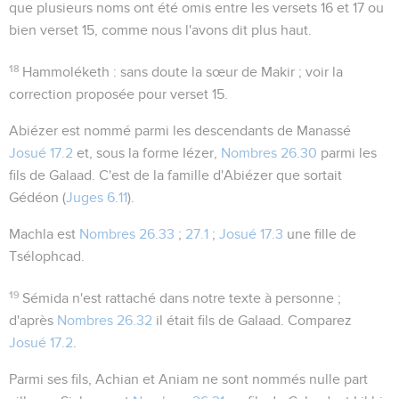
que plusieurs noms ont été omis entre les versets 16 et 17 ou
bien verset 15, comme nous l'avons dit plus haut.
18
Hammoléketh
: sans doute la sœur de Makir ; voir la
correction proposée pour verset 15.
Abiézer
est nommé parmi les descendants de Manassé
Josué 17.2
et, sous la forme
Iézer
,
Nombres 26.30
parmi les
fils de Galaad. C'est de la famille d'Abiézer que sortait
Gédéon (
Juges 6.11
).
Machla
est
Nombres 26.33
;
27.1
;
Josué 17.3
une fille de
Tsélophcad.
19
Sémida
n'est rattaché dans notre texte à personne ;
d'après
Nombres 26.32
il était fils de Galaad. Comparez
Josué 17.2
.
Parmi ses fils, Achian et Aniam ne sont nommés nulle part