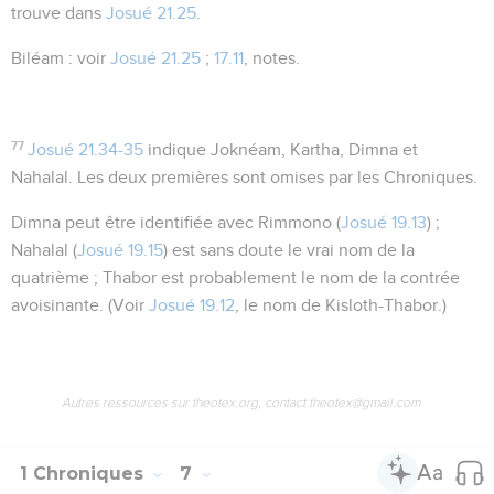
trouve dans
Josué 21.25
.
Biléam
: voir
Josué 21.25
;
17.11
, notes.
77
Josué 21.34-35
indique Joknéam, Kartha, Dimna et
Nahalal. Les deux premières sont omises par les Chroniques.
Dimna
peut être identifiée avec Rimmono (
Josué 19.13
) ;
Nahalal
(
Josué 19.15
) est sans doute le vrai nom de la
quatrième ;
Thabor
est probablement le nom de la contrée
avoisinante. (Voir
Josué 19.12
, le nom de Kisloth-Thabor.)
Autres ressources sur theotex.org, contact theotex@gmail.com
1 Chroniques
7