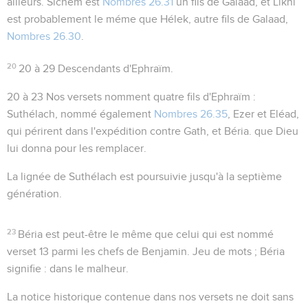
ailleurs. Sichem est
Nombres 26.31
un fils de Galaad, et Likhi
est probablement le méme que Hélek, autre fils de Galaad,
Nombres 26.30
.
20
20 à 29
Descendants d'Ephraïm.
20 à 23
Nos versets nomment quatre fils d'Ephraïm :
Suthélach, nommé également
Nombres 26.35
, Ezer et Eléad,
qui périrent dans l'expédition contre Gath, et Béria. que Dieu
lui donna pour les remplacer.
La lignée de Suthélach est poursuivie jusqu'à la septième
génération.
23
Béria
est peut-être le même que celui qui est nommé
verset 13 parmi les chefs de Benjamin. Jeu de mots ; Béria
signifie :
dans le malheur
.
La notice historique contenue dans nos versets ne doit sans