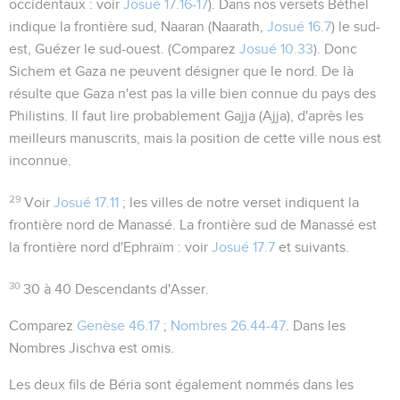
occidentaux : voir
Josué 17.16-17
). Dans nos versets
Béthel
indique la frontière sud,
Naaran
(Naarath,
Josué 16.7
) le sud-
est,
Guézer
le sud-ouest. (Comparez
Josué 10.33
). Donc
Sichem
et
Gaza
ne peuvent désigner que le nord. De là
résulte que Gaza n'est pas la ville bien connue du pays des
Philistins. Il faut lire probablement
Gajja
(Ajja), d'après les
meilleurs manuscrits, mais la position de cette ville nous est
inconnue.
29
Voir
Josué 17.11
; les villes de notre verset indiquent la
frontière nord de Manassé. La frontière sud de Manassé est
la frontière nord d'Ephraïm : voir
Josué 17.7
et suivants.
30
30 à 40
Descendants d'Asser.
Comparez
Genèse 46.17
;
Nombres 26.44-47
. Dans les
Nombres Jischva est omis.
Les deux fils de Béria sont également nommés dans les