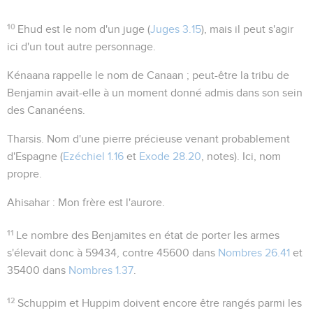
10
Ehud
est le nom d'un juge (
Juges 3.15
), mais il peut s'agir
ici d'un tout autre personnage.
Kénaana
rappelle le nom de Canaan ; peut-être la tribu de
Benjamin avait-elle à un moment donné admis dans son sein
des Cananéens.
Tharsis
. Nom d'une pierre précieuse venant probablement
d'Espagne (
Ezéchiel 1.16
et
Exode 28.20
, notes). Ici, nom
propre.
Ahisahar
:
Mon frère est l'aurore
.
11
Le nombre des Benjamites en état de porter les armes
s'élevait donc à 59434, contre 45600 dans
Nombres 26.41
et
35400 dans
Nombres 1.37
.
12
Schuppim et Huppim
doivent encore être rangés parmi les