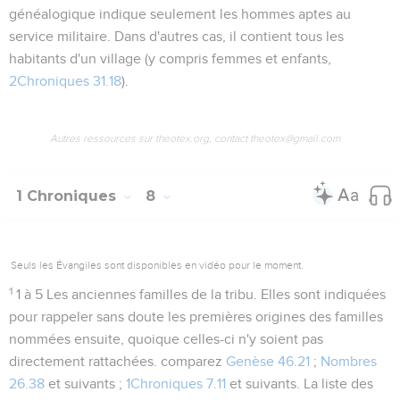
généalogique indique seulement les hommes aptes au
service militaire. Dans d'autres cas, il contient tous les
habitants d'un village (y compris femmes et enfants,
2Chroniques 31.18
).
Autres ressources sur theotex.org, contact theotex@gmail.com
1 Chroniques
8
Seuls les Évangiles sont disponibles en vidéo pour le moment.
1
1 à 5
Les anciennes familles de la tribu. Elles sont indiquées
pour rappeler sans doute les premières origines des familles
nommées ensuite, quoique celles-ci n'y soient pas
directement rattachées. comparez
Genèse 46.21
;
Nombres
26.38
et suivants ;
1Chroniques 7.11
et suivants. La liste des