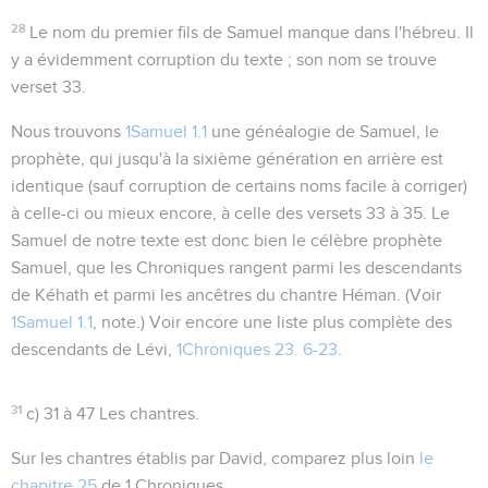
28
Le nom du premier fils de Samuel manque dans l'hébreu. Il
y a évidemment corruption du texte ; son nom se trouve
verset 33.
Nous trouvons
1Samuel 1.1
une généalogie de Samuel, le
prophète, qui jusqu'à la sixième génération en arrière est
identique (sauf corruption de certains noms facile à corriger)
à celle-ci ou mieux encore, à celle des versets 33 à 35. Le
Samuel de notre texte est donc bien le célèbre prophète
Samuel, que les Chroniques rangent parmi les descendants
de Kéhath et parmi les ancêtres du chantre Héman. (Voir
1Samuel 1.1
, note.) Voir encore une liste plus complète des
descendants de Lévi,
1Chroniques 23. 6-23
.
31
c) 31 à 47
Les chantres.
Sur les chantres établis par David, comparez plus loin
le
chapitre 25
de 1 Chroniques.