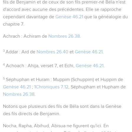
fils de Benjamin et de ceux de son fils premier-né Béla n'est
d'accord avec aucune des précédentes. Elle se rapproche
cependant davantage de
Genèse 46.21
que la généalogie du
chapitre 7.
Achrach
: Achiram de
Nombres 26.38
.
3
Addar
: Ard de
Nombres 26.40
et
Genèse 46.21
.
4
Achoach
: Ahija, verset 7, et Echi,
Genèse 46.21
.
5
Séphuphan
et
Huram
:
Muppim
(
Schuppim
) et
Huppim
de
Genèse 46.21
;
1Chroniques 7.12
, Séphupham et Hupham de
Nombres 26.38
.
Notons que plusieurs des fils de Béla sont dans la Genèse
des fils directs de Benjamin.
Nocha, Rapha, Abihud, Abisua ne figurent qu'ici. En