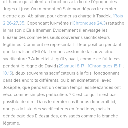
d'Ithamar qui étaient en fonctions à la fin de l'époque des
Juges et jusqu'au moment où Salomon déposa le dernier
d'entre eux, Abiathar, pour donner sa charge à Tsadok,
1Rois
2.26-27
,
35
. Cependant lui-même (
1Chroniques 24.3
) rattache
la maison d'Eli à Ithamar. Evidemment il envisage les
Eléazarides comme les seuls souverains sacrificateurs
légitimes. Comment se représentait-il leur position pendant
que la maison d'Eli était en possession de la souveraine
sacrificature ? Admettait-il qu'il y avait, comme ce fut le cas
pendant le règne de David (
2Samuel 8.17
;
1Chroniques 15.11
;
18.16
), deux souverains sacrificateurs à la fois, fonctionnant
dans des endroits différents, ou bien admettait-il, avec
Josèphe, que pendant un certain temps les Eléazarides ont
vécu comme simples particuliers ? C'est ce qu'il n'est pas
possible de dire. Dans le dernier cas il nous donnerait ici,
non pas la liste des sacrificateurs en fonctions, mais la
généalogie des Eléazarides, envisagés comme la branche
légitime.