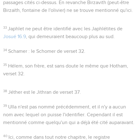
passages cités ci-dessus. En revanche
Birzavith
(peut-être
Birzaïth,
fontaine de l'olivier
) ne se trouve mentionné qu'ici.
33
Japhlet
ne peut être identifié avec les Japhlétites de
Josué 16.9
, qui demeuraient beaucoup plus au sud.
34
Schamer
: le Schomer de verset 32.
35
Hélem
, son frère, est sans doute le même que Hotham,
verset 32.
38
Jéther
est le Jithran de verset 37.
39
Ulla
n'est pas nommé précédemment, et il n'y a aucun
nom avec lequel on puisse l'identifier. Cependant il est
mentionné comme quelqu'un qui a déjà été cité auparavant.
40
Ici, comme dans tout notre chapitre, le registre