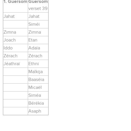
1. Guersom
Guersom
verset 39
Jahat
Jahat
Siméi
Zimna
Zimna
Joach
Etan
Iddo
Adaïa
Zérach
Zérach
Jéathraï
Ethni
Malkija
Baaséia
Micaël
Siméa
Bérékia
Asaph