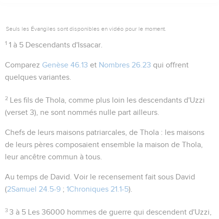
Seuls les Évangiles sont disponibles en vidéo pour le moment.
1
1 à 5
Descendants d'Issacar.
Comparez
Genèse 46.13
et
Nombres 26.23
qui offrent
quelques variantes.
2
Les fils de Thola, comme plus loin les descendants d'Uzzi
(verset 3), ne sont nommés nulle part ailleurs.
Chefs de leurs maisons patriarcales, de Thola
: les maisons
de leurs pères composaient ensemble la maison de Thola,
leur ancêtre commun à tous.
Au temps de David
. Voir le recensement fait sous David
(
2Samuel 24.5-9
;
1Chroniques 21.1-5
).
3
3 à 5
Les 36000 hommes de guerre qui descendent d'Uzzi,