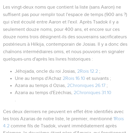
Les vingt-deux noms que contient la liste (sans Aaron) ne
suffisent pas pour remplir tout l'espace de temps (900 ans ?)
qui s'est écoulé entre Aaron et l'exil. Après Tsadok il y a
seulement douze noms, pour 400 ans, et encore sur ces
douze noms trois désignent-ils des souverains sacrificateurs
postérieurs à Hilkija, contemporain de Josias. Il y a donc des
chaînons intermédiaires omis, et nous pouvons en signaler
quelques-uns d'après les livres historiques :
Jéhojada, oncle du roi Josias,
2Rois 12.2
;
Urie au temps d'Achaz
2Rois 16.10
et suivants ;
Azaria au temps d Ozias,
2Chroniques 26.17
;
Azaria au temps d'Ezéchias,
2Chroniques 31.10
.
Ces deux derniers ne peuvent en effet être identifiés avec
les
trois
Azarias de notre liste, le premier, mentionné
1Rois
4.2
comme fils de Tsadok, vivant immédiatement après
Salomon, le deuxième étant père d'Amaria, qui fonctionnait