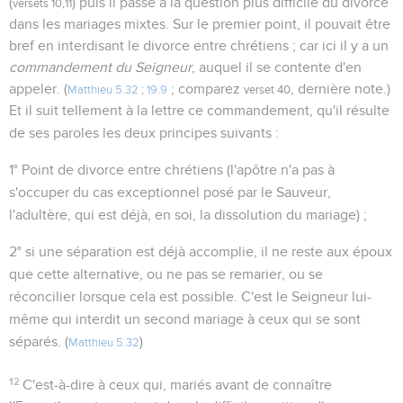
(
) puis il passe à la question plus difficile du divorce
versets 10,11
dans les mariages mixtes. Sur le premier point, il pouvait être
bref en interdisant le divorce entre chrétiens ; car ici il y a un
commandement du Seigneur
, auquel il se contente d'en
appeler. (
; comparez
, dernière note.)
Matthieu 5.32
;
19.9
verset 40
Et il suit tellement à la lettre ce commandement, qu'il résulte
de ses paroles les deux principes suivants :
1° Point de divorce entre chrétiens (l'apôtre n'a pas à
s'occuper du cas exceptionnel posé par le Sauveur,
l'adultère, qui est déjà, en soi, la dissolution du mariage) ;
2° si une séparation est déjà accomplie, il ne reste aux époux
que cette alternative, ou ne pas se remarier, ou se
réconcilier lorsque cela est possible. C'est le Seigneur lui-
même qui interdit un second mariage à ceux qui se sont
séparés. (
)
Matthieu 5.32
12
C'est-à-dire à ceux qui, mariés avant de connaître