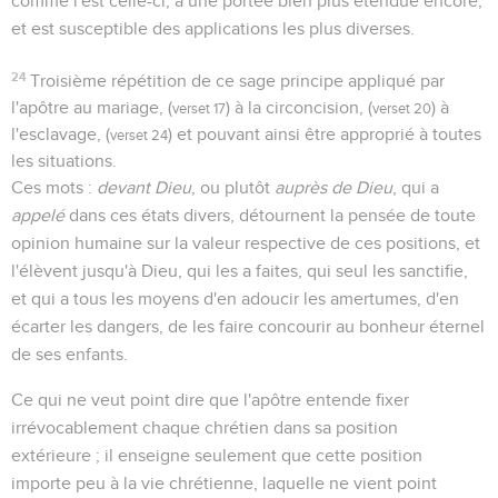
comme l'est celle-ci, a une portée bien plus étendue encore,
et est susceptible des applications les plus diverses.
24
Troisième répétition de ce sage principe appliqué par
l'apôtre au mariage, (
) à la circoncision, (
) à
verset 17
verset 20
l'esclavage, (
) et pouvant ainsi être approprié à toutes
verset 24
les situations.
Ces mots :
devant Dieu
, ou plutôt
auprès de Dieu
, qui a
appelé
dans ces états divers, détournent la pensée de toute
opinion humaine sur la valeur respective de ces positions, et
l'élèvent jusqu'à Dieu, qui les a faites, qui seul les sanctifie,
et qui a tous les moyens d'en adoucir les amertumes, d'en
écarter les dangers, de les faire concourir au bonheur éternel
de ses enfants.
Ce qui ne veut point dire que l'apôtre entende fixer
irrévocablement chaque chrétien dans sa position
extérieure ; il enseigne seulement que cette position
importe peu à la vie chrétienne, laquelle ne vient point