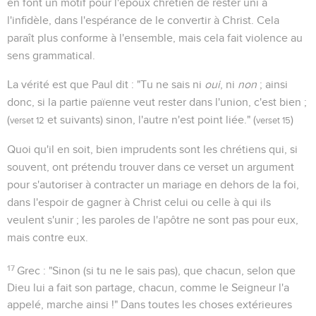
en font un motif pour l'époux chrétien de rester uni à
l'infidèle, dans l'espérance de le convertir à Christ. Cela
paraît plus conforme à l'ensemble, mais cela fait violence au
sens grammatical.
La vérité est que Paul dit : "Tu ne sais ni
oui
, ni
non
; ainsi
donc, si la partie païenne veut rester dans l'union, c'est bien ;
(
et suivants) sinon, l'autre n'est point liée." (
)
verset 12
verset 15
Quoi qu'il en soit, bien imprudents sont les chrétiens qui, si
souvent, ont prétendu trouver dans ce verset un argument
pour s'autoriser à contracter un mariage en dehors de la foi,
dans l'espoir de gagner à Christ celui ou celle à qui ils
veulent s'unir ; les paroles de l'apôtre ne sont pas pour eux,
mais contre eux.
17
Grec : "Sinon (si tu ne le sais pas), que chacun, selon que
Dieu lui a fait son partage, chacun, comme le Seigneur l'a
appelé, marche ainsi !" Dans toutes les choses extérieures