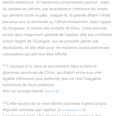
liberté extérieure, et l'amènera certainement partout ; mais
du dedans au dehors, par la puissance intérieure du levain
qui pénètre toute la pâte. Jusque-là, la grande affaire n'était
pas pour eux la servitude ou l'affranchissement, mais l'
appel
du Seigneur, la liberté des enfants de Dieu. Cette pensée
rentre dans l'argument général de l'apôtre, elle est conforme
à tout l'esprit de l'Evangile, qui ne procède jamais par
révolutions, et elle était pour les esclaves la plus précieuse
consolation qui pût leur être offerte.
22
L'
esclave
et le
libre
se rencontrent dans la libre et
glorieuse
servitude de Christ
, qui établit entre eux une
égalité infiniment plus profonde que ne l'est l'inégalité
extérieure de leurs positions.
Voir sur la vraie liberté
.
Jean 8.36
23
Cette source de la vraie liberté (
rachetés à grand prix
) a
déjà été nommée par l'apôtre. (
)
1Corinthiens 6.20
Ces derniers mots :
Ne devenez point les esclaves des