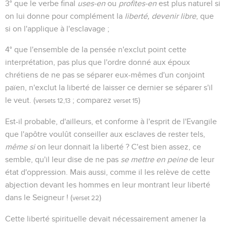
3° que le verbe final
uses-en
ou
profites-en
est plus naturel si
on lui donne pour complément la
liberté, devenir libre
, que
si on l'applique à l'esclavage ;
4° que l'ensemble de la pensée n'exclut point cette
interprétation, pas plus que l'ordre donné aux époux
chrétiens de ne pas se séparer eux-mêmes d'un conjoint
païen, n'exclut la liberté de laisser ce dernier se séparer s'il
le veut. (
; comparez
)
versets 12,13
verset 15
Est-il probable, d'ailleurs, et conforme à l'esprit de l'Evangile
que l'apôtre voulût conseiller aux esclaves de rester tels,
même si
on leur donnait la liberté ? C'est bien assez, ce
semble, qu'il leur dise de ne pas
se mettre en peine
de leur
état d'oppression. Mais aussi, comme il les relève de cette
abjection devant les hommes en leur montrant leur liberté
dans le Seigneur ! (
)
verset 22
Cette liberté spirituelle devait nécessairement amener la