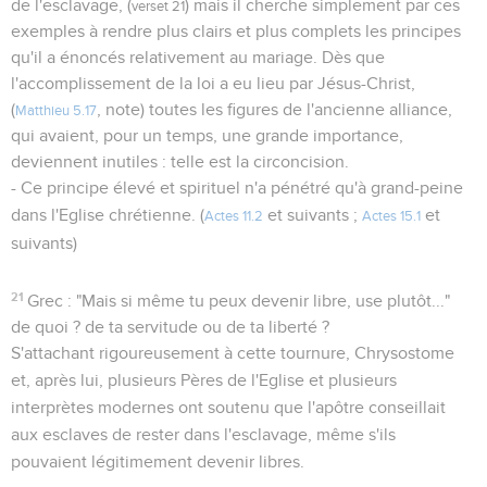
de l'esclavage, (
) mais il cherche simplement par ces
verset 21
exemples à rendre plus clairs et plus complets les principes
qu'il a énoncés relativement au mariage. Dès que
l'accomplissement de la loi a eu lieu par Jésus-Christ,
(
, note) toutes les figures de l'ancienne alliance,
Matthieu 5.17
qui avaient, pour un temps, une grande importance,
deviennent inutiles : telle est la circoncision.
- Ce principe élevé et spirituel n'a pénétré qu'à grand-peine
dans l'Eglise chrétienne. (
et suivants ;
et
Actes 11.2
Actes 15.1
suivants)
21
Grec : "Mais si même tu peux devenir libre, use plutôt..."
de quoi ? de ta servitude ou de ta liberté ?
S'attachant rigoureusement à cette tournure, Chrysostome
et, après lui, plusieurs Pères de l'Eglise et plusieurs
interprètes modernes ont soutenu que l'apôtre conseillait
aux esclaves de rester dans l'esclavage, même s'ils
pouvaient légitimement devenir libres.