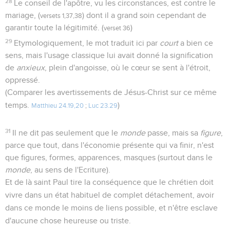
28
Le conseil de l'apôtre, vu les circonstances, est contre le
mariage, (
) dont il a grand soin cependant de
versets 1,37,38
garantir toute la légitimité. (
)
verset 36
29
Etymologiquement, le mot traduit ici par
court
a bien ce
sens, mais l'usage classique lui avait donné la signification
de
anxieux
, plein d'angoisse, où le cœur se sent à l'étroit,
oppressé.
(Comparer les avertissements de Jésus-Christ sur ce même
temps.
)
Matthieu 24.19,20
;
Luc 23.29
31
Il ne dit pas seulement que le
monde
passe, mais sa
figure
,
parce que tout, dans l'économie présente qui va finir, n'est
que figures, formes, apparences, masques (surtout dans le
monde
, au sens de l'Ecriture).
Et de là saint Paul tire la conséquence que le chrétien doit
vivre dans un état habituel de complet détachement, avoir
dans ce monde le moins de liens possible, et n'être esclave
d'aucune chose heureuse ou triste.