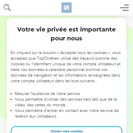
glorifier
Dieu.
Déjà, par la création, cette destination était assignée à
Bible annotée
l'homme ; Dieu était son légitime possesseur ; combien plus
Votre vie privée est importante
après que Dieu l'a
racheté
de la domination du péché, et
1 Corinthiens
6
cela à un
précieux prix
, le sang de Christ ! (
1Pierre 1.19
;
Matthieu
pour nous
)
20.28
En cliquant sur le bouton « Accepter tous les cookies », vous
Quels motifs l'apôtre produit ainsi contre le péché ! Quelle
acceptez que TopChrétien utilise des traceurs (comme des
morale ! De ces sublimes hauteurs, il peut jeter un regard
cookies ou l'identifiant unique de votre compte utilisateur) et
traite vos données à caractère personnel (comme vos
triomphant sur les souillures qu'il a combattues.
données de navigation et les informations renseignées dans
votre compte utilisateur) dans les buts suivants :
"C'est ainsi que se manifeste d'une manière éclatante la
précieuse influence du réalisme biblique. Un faux
Mesurer l'audience de notre service
spiritualisme enseigne à mépriser le corps, à faire peu de
Vous permettre d'utiliser des services tiers tels que de la
vidéo, des cartes du monde…
cas de ses souillures ; l'Evangile honore le corps comme
Vous permettre d'entrer en contact avec notre service de
l'instrument éternel de l'âme, destiné à être glorifié avec
relation aux utilisateurs.
elle par le SaintEsprit."
0lshausen.
Choisir mes cookies
- Le texte reçu ajoute aux derniers mots de ce chapitre : "Et