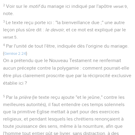
2
Voir sur le
motif
du mariage ici indiqué par l'apôtre
,
verset 9
note.
3
Le texte reçu porte ici : "la bienveillance due ;" une autre
leçon plus sûre dit :
le devoir
, et ce mot est expliqué par le
.
verset 5
4
Par l'unité de tout l'être, indiquée dès l'origine du mariage.
(
)
Genèse 2.24
On a prétendu que le Nouveau Testament ne renfermait
aucun précepte contre la polygamie : comment pourrait-elle
être plus clairement proscrite que par la réciprocité exclusive
établie ici ?
5
Par la
prière
(le texte reçu ajoute "et le jeûne," contre les
meilleures autorités), il faut entendre ces temps solennels
que la primitive Eglise mettait à part pour des exercices
religieux, et pendant lesquels les chrétiens renonçaient à
toute jouissance des sens, même à la nourriture, afin que
l'homme tout entier pût se livrer, sans distraction, à des