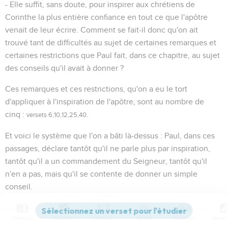
- Elle suffit, sans doute, pour inspirer aux chrétiens de
Corinthe la plus entière confiance en tout ce que l'apôtre
venait de leur écrire. Comment se fait-il donc qu'on ait
trouvé tant de difficultés au sujet de certaines remarques et
certaines restrictions que Paul fait, dans ce chapitre, au sujet
des conseils qu'il avait à donner ?
Ces remarques et ces restrictions, qu'on a eu le tort
d'appliquer à l'inspiration de l'apôtre, sont au nombre de
cinq :
.
versets 6,10,12,25,40
Et voici le système que l'on a bâti là-dessus : Paul, dans ces
passages, déclare tantôt qu'il ne parle plus par inspiration,
tantôt qu'il a un commandement du Seigneur, tantôt qu'il
n'en a pas, mais qu'il se contente de donner un simple
conseil.
Donc, a-t-on conclu de là, il enseigne, dans ce dernier cas,
Contenus
Versions
Commentaires
Strong
Dictionnaire
sans autre autorité que celle d'un simple chrétien ; donc, il