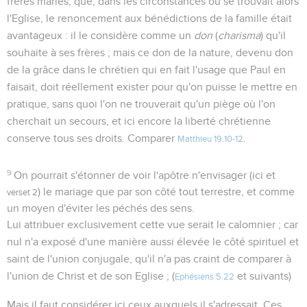
frères mariés, que, dans les circonstances où se trouvait alors
l'Eglise, le renoncement aux bénédictions de la famille était
avantageux : il le considère comme un
don
(
charisma
) qu'il
souhaite à ses frères ; mais ce don de la nature, devenu don
de la grâce dans le chrétien qui en fait l'usage que Paul en
faisait, doit réellement exister pour qu'on puisse le mettre en
pratique, sans quoi l'on ne trouverait qu'un piège où l'on
cherchait un secours, et ici encore la liberté chrétienne
conserve tous ses droits. Comparer
.
Matthieu 19.10-12
9
On pourrait s'étonner de voir l'apôtre n'envisager (ici et
) le mariage que par son côté tout terrestre, et comme
verset 2
un moyen d'éviter les péchés des sens.
Lui attribuer exclusivement cette vue serait le calomnier ; car
nul n'a exposé d'une manière aussi élevée le côté spirituel et
saint de l'union conjugale, qu'il n'a pas craint de comparer à
l'union de Christ et de son Eglise ; (
et suivants)
Ephésiens 5.22
Mais il faut considérer ici ceux auxquels il s'adressait. Ces