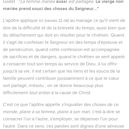
aussi
La vierge non
Godet : "
La femme mariée
est partagée
.
mariée prend souci des choses du Seigneur..."
L'apôtre applique ici (
) au mariage ce qu'il vient de
versets 32-34
dire de la difficulté et de la brièveté du temps, aussi bien que
du détachement qui doit en résulter pour le chrétien. Quand
il s'agit de confesser le Seigneur en des temps d'épreuve et
de persécution, quand cette confession est accompagnée
de sacrifices et de dangers, quand le chrétien se sent appelé
à consacrer tout son temps au service de Dieu, à lui offrir
jusqu'à sa vie, il est certain que les liens et les soucis de la
famille peuvent contribuer puissamment à ce que le cœur
soit partagé, irrésolu ; on se donne beaucoup plus
difficilement
tout entier
à la cause de Christ.
C'est ce que l'apôtre appelle
s'inquiéter des choses de ce
monde, plaire à sa femme, plaire à son mari
, c'est-à-dire se
consacrer l'un à l'autre, s'employer, se dépenser l'un pour
l'autre. Dans ce sens, ces paroles sont dignes d'une sérieuse