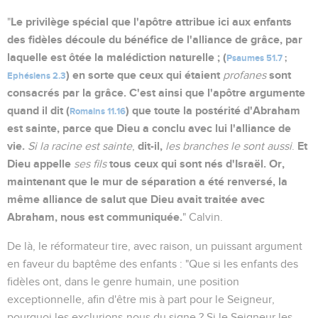
Le privilège spécial que l'apôtre attribue ici aux enfants
"
des fidèles découle du bénéfice de l'alliance de grâce, par
laquelle est ôtée la malédiction naturelle ; (
Psaumes 51.7
;
) en sorte que ceux qui étaient
sont
profanes
Ephésiens 2.3
consacrés par la grâce. C'est ainsi que l'apôtre argumente
quand il dit (
) que toute la postérité d'Abraham
Romains 11.16
est sainte, parce que Dieu a conclu avec lui l'alliance de
vie.
dit-il,
Et
Si la racine est sainte
,
les branches le sont aussi
.
Dieu appelle
tous ceux qui sont nés d'Israël. Or,
ses fils
maintenant que le mur de séparation a été renversé, la
même alliance de salut que Dieu avait traitée avec
Abraham, nous est communiquée.
" Calvin.
De là, le réformateur tire, avec raison, un puissant argument
en faveur du baptême des enfants : "Que si les enfants des
fidèles ont, dans le genre humain, une position
exceptionnelle, afin d'être mis à part pour le Seigneur,
pourquoi les exclurions-nous du signe ? Si le Seigneur les