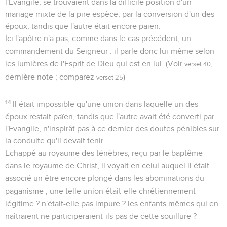
l'Evangile, se trouvaient dans la difficile position d'un
mariage mixte de la pire espèce, par la conversion d'un des
époux, tandis que l'autre était encore païen.
Ici l'apôtre n'a pas, comme dans le cas précédent, un
commandement du Seigneur : il parle donc lui-même selon
les lumières de l'Esprit de Dieu qui est en lui. (Voir
,
verset 40
dernière note ; comparez
)
verset 25
14
Il était impossible qu'une union dans laquelle un des
époux restait païen, tandis que l'autre avait été converti par
l'Evangile, n'inspirât pas à ce dernier des doutes pénibles sur
la conduite qu'il devait tenir.
Echappé au royaume des ténèbres, reçu par le baptême
dans le royaume de Christ, il voyait en celui auquel il était
associé un être encore plongé dans les abominations du
paganisme ; une telle union était-elle chrétiennement
légitime ? n'était-elle pas impure ? les enfants mêmes qui en
naîtraient ne participeraient-ils pas de cette souillure ?