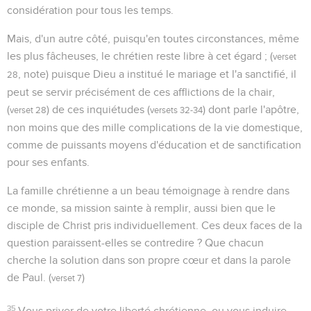
considération pour tous les temps.
Mais, d'un autre côté, puisqu'en toutes circonstances, même
les plus fâcheuses, le chrétien reste libre à cet égard ; (
verset
, note) puisque Dieu a institué le mariage et l'a sanctifié, il
28
peut se servir précisément de ces afflictions de la chair,
(
) de ces inquiétudes (
) dont parle l'apôtre,
verset 28
versets 32-34
non moins que des mille complications de la vie domestique,
comme de puissants moyens d'éducation et de sanctification
pour ses enfants.
La famille chrétienne a un beau témoignage à rendre dans
ce monde, sa mission sainte à remplir, aussi bien que le
disciple de Christ pris individuellement. Ces deux faces de la
question paraissent-elles se contredire ? Que chacun
cherche la solution dans son propre cœur et dans la parole
de Paul. (
)
verset 7
35
Vous priver de votre liberté chrétienne, ou vous induire