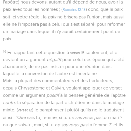
l'apôtre) nous devons, autant qu'il dépend de nous, avoir la
paix avec tous les hommes ; (
) donc, que la paix
Romains 12.18
soit ici votre règle : la
paix
ne brisera pas l'union, mais aussi
elle ne l'imposera pas à celui qui s'est séparé, pour reformer
un mariage dans lequel il n'y aurait certainement point de
paix.
16
En rapportant cette question à
seulement, elle
verset 15
devient un argument
négatif
pour celui des époux qui a été
abandonné, de ne pas insister pour une réunion dans
laquelle la conversion de l'autre est incertaine.
Mais la plupart des commentateurs et des traducteurs,
depuis Chrysostome et Calvin, voulant appliquer ce verset
comme un argument
positif
à la pensée générale de l'apôtre
contre
la séparation de la partie chrétienne dans le mariage
mixte, (
) le paraphrasent plutôt qu'ils ne le traduisent
verset 12
ainsi : "Que sais tu, femme, si tu
ne sauveras pas
ton mari ?
ou que sais-tu, mari, si tu
ne sauveras pas
ta femme ?" et ils