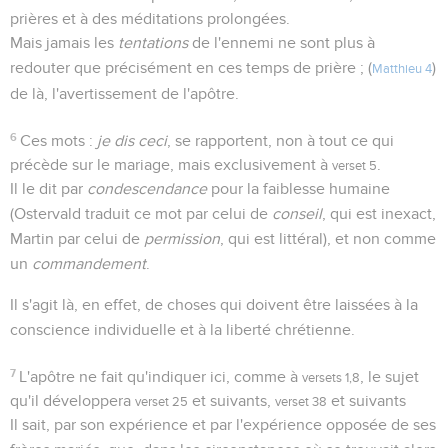
prières et à des méditations prolongées.
Mais jamais les
tentations
de l'ennemi ne sont plus à
redouter que précisément en ces temps de prière ; (
)
Matthieu 4
de là, l'avertissement de l'apôtre.
6
Ces mots :
je dis ceci
, se rapportent, non à tout ce qui
précède sur le mariage, mais exclusivement à
.
verset 5
Il le dit par
condescendance
pour la faiblesse humaine
(Ostervald traduit ce mot par celui de
conseil
, qui est inexact,
Martin par celui de
permission
, qui est littéral), et non comme
un
commandement
.
Il s'agit là, en effet, de choses qui doivent être laissées à la
conscience individuelle et à la liberté chrétienne.
7
L'apôtre ne fait qu'indiquer ici, comme à
, le sujet
versets 1,8
qu'il développera
et suivants,
et suivants
verset 25
verset 38
Il sait, par son expérience et par l'expérience opposée de ses