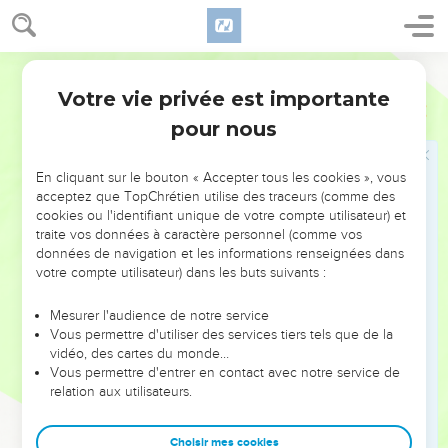
chacun cherche celui d'autrui.
25
Mangez de tout ce qui se vend au marché, sans vous
enquérir de rien par motif de conscience ;
Segond 1910
26
car la terre est au Seigneur, et tout ce qu'elle renferme.
Votre vie privée est importante
1 Corinthiens
10
27
Si un non-croyant vous invite et que vous vouliez aller,
pour nous
mangez de tout ce qu'on vous présentera, sans vous
enquérir de rien par motif de conscience.
En cliquant sur le bouton « Accepter tous les cookies », vous
28
Mais si quelqu'un vous dit : Ceci a été offert en sacrifice !
acceptez que TopChrétien utilise des traceurs (comme des
cookies ou l'identifiant unique de votre compte utilisateur) et
n'en mangez pas, à cause de celui qui a donné
traite vos données à caractère personnel (comme vos
l'avertissement, et à cause de la conscience.
données de navigation et les informations renseignées dans
29
Je parle ici, non de votre conscience, mais de celle de
votre compte utilisateur) dans les buts suivants :
l'autre. Pourquoi, en effet, ma liberté serait-elle jugée par
Mesurer l'audience de notre service
une conscience étrangère ?
Vous permettre d'utiliser des services tiers tels que de la
30
Si je mange avec actions de grâces, pourquoi serais-je
vidéo, des cartes du monde…
Vous permettre d'entrer en contact avec notre service de
blâmé au sujet d'une chose dont je rends grâces ?
relation aux utilisateurs.
31
Soit donc que vous mangiez, soit que vous buviez, soit
que vous fassiez quelque autre chose, faites tout pour la
Choisir mes cookies