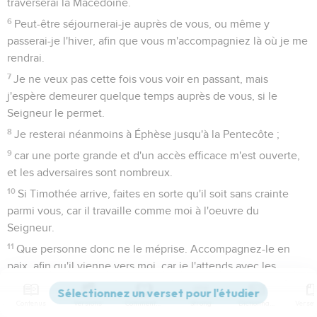
traverserai la Macédoine.
6
Peut-être séjournerai-je auprès de vous, ou même y
passerai-je l'hiver, afin que vous m'accompagniez là où je me
rendrai.
7
Je ne veux pas cette fois vous voir en passant, mais
j'espère demeurer quelque temps auprès de vous, si le
Seigneur le permet.
8
Je resterai néanmoins à Éphèse jusqu'à la Pentecôte ;
9
car une porte grande et d'un accès efficace m'est ouverte,
et les adversaires sont nombreux.
10
Si Timothée arrive, faites en sorte qu'il soit sans crainte
parmi vous, car il travaille comme moi à l'oeuvre du
Seigneur.
11
Que personne donc ne le méprise. Accompagnez-le en
paix, afin qu'il vienne vers moi, car je l'attends avec les
frères.
12
Pour ce qui est du frère Apollos, je l'ai beaucoup exhorté à
Contenus
Versions
Commentaires
Strong
Dictionnaire