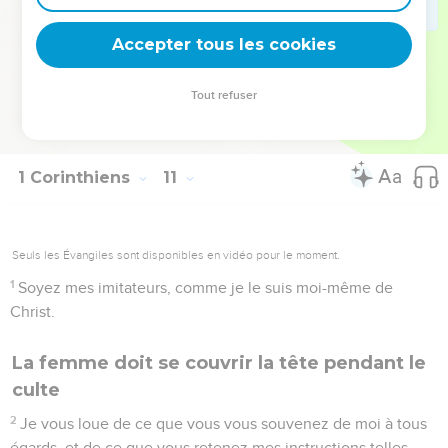
gloire de Dieu.
32
Ne soyez en scandale ni aux Grecs, ni aux Juifs, ni à
Accepter tous les cookies
l'Église de Dieu,
33
de la même manière que moi aussi je m'efforce en toutes
Tout refuser
choses de complaire à tous, cherchant, non mon avantage,
mais celui du plus grand nombre, afin qu'ils soient sauvés.
1 Corinthiens
11
Seuls les Évangiles sont disponibles en vidéo pour le moment.
1
Soyez mes imitateurs, comme je le suis moi-même de
Christ.
La femme doit se couvrir la tête pendant le
culte
2
Je vous loue de ce que vous vous souvenez de moi à tous
égards, et de ce que vous retenez mes instructions telles