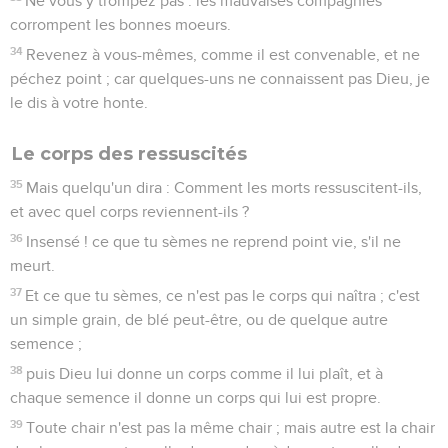
Ne vous y trompez pas : les mauvaises compagnies
corrompent les bonnes moeurs.
34
Revenez à vous-mêmes, comme il est convenable, et ne
péchez point ; car quelques-uns ne connaissent pas Dieu, je
le dis à votre honte.
Le corps des ressuscités
35
Mais quelqu'un dira : Comment les morts ressuscitent-ils,
et avec quel corps reviennent-ils ?
36
Insensé ! ce que tu sèmes ne reprend point vie, s'il ne
meurt.
37
Et ce que tu sèmes, ce n'est pas le corps qui naîtra ; c'est
un simple grain, de blé peut-être, ou de quelque autre
semence ;
38
puis Dieu lui donne un corps comme il lui plaît, et à
chaque semence il donne un corps qui lui est propre.
39
Toute chair n'est pas la même chair ; mais autre est la chair