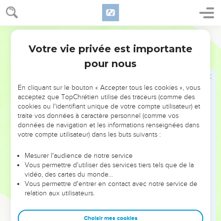
vous boirez de cette coupe, vous annoncerez la mort du
Seigneur jusques à ce qu'il vienne.
27
C'est pourquoi quiconque mangera de ce pain, ou boira
Martin
de la coupe du Seigneur indignement, sera coupable du
Votre vie privée est importante
1 Corinthiens
11
corps et du sang du Seigneur.
pour nous
28
Que chacun donc s'éprouve soi-même, et ainsi qu'il
mange de ce pain, et qu'il boive de cette coupe ;
En cliquant sur le bouton « Accepter tous les cookies », vous
29
Car celui qui [en] mange et qui [en] boit indignement,
acceptez que TopChrétien utilise des traceurs (comme des
cookies ou l'identifiant unique de votre compte utilisateur) et
mange et boit sa condamnation, ne distinguant point le
traite vos données à caractère personnel (comme vos
corps du Seigneur.
données de navigation et les informations renseignées dans
30
Et c'est pour cela que plusieurs sont faibles et malades
votre compte utilisateur) dans les buts suivants :
parmi vous, et que plusieurs dorment.
Mesurer l'audience de notre service
31
Car si nous nous jugions nous-mêmes, nous ne serions
Vous permettre d'utiliser des services tiers tels que de la
point jugés.
vidéo, des cartes du monde…
Vous permettre d'entrer en contact avec notre service de
32
Mais quand nous sommes jugés, nous sommes enseignés
relation aux utilisateurs.
par le Seigneur, afin que nous ne soyons point condamnés
avec le monde.
Choisir mes cookies