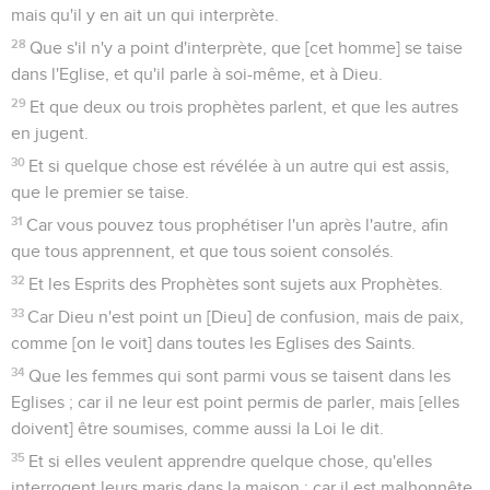
mais qu'il y en ait un qui interprète.
28
Que s'il n'y a point d'interprète, que [cet homme] se taise
dans l'Eglise, et qu'il parle à soi-même, et à Dieu.
29
Et que deux ou trois prophètes parlent, et que les autres
en jugent.
30
Et si quelque chose est révélée à un autre qui est assis,
que le premier se taise.
31
Car vous pouvez tous prophétiser l'un après l'autre, afin
que tous apprennent, et que tous soient consolés.
32
Et les Esprits des Prophètes sont sujets aux Prophètes.
33
Car Dieu n'est point un [Dieu] de confusion, mais de paix,
comme [on le voit] dans toutes les Eglises des Saints.
34
Que les femmes qui sont parmi vous se taisent dans les
Eglises ; car il ne leur est point permis de parler, mais [elles
doivent] être soumises, comme aussi la Loi le dit.
35
Et si elles veulent apprendre quelque chose, qu'elles
interrogent leurs maris dans la maison ; car il est malhonnête