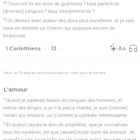
30
Tous ont-ils les dons de guérisons ? tous parlent-ils
[diverses] Langues ? tous interprètent-ils ?
31
Or désirez avec ardeur des dons plus excellents, et je vais
vous en montrer un chemin qui surpasse encore de
beaucoup.
1 Corinthiens
13
Seuls les Évangiles sont disponibles en vidéo pour le moment.
L'amour
1
Quand je parlerais toutes les langues des hommes, et
même des Anges, si je n'ai pas la charité, je suis [comme]
l'airain qui résonne, ou [comme] la cymbale retentissante.
2
Et quand j'aurais le don de prophétie, que je connaîtrais
tous les mystères, [et que j'aurais] toute sorte de science ; et
quand j'aurais toute la foi [qu'on puisse avoir], en sorte que je