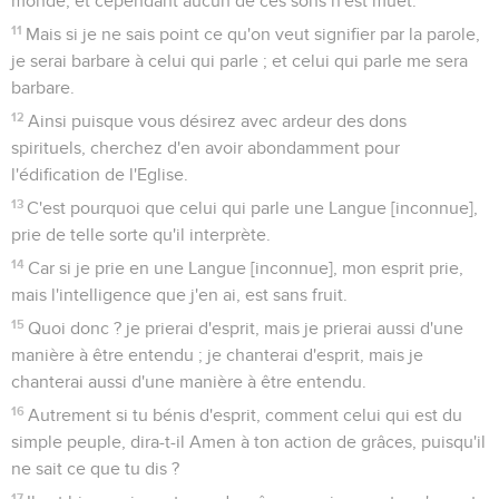
monde, et cependant aucun de ces sons n'est muet.
11
Mais si je ne sais point ce qu'on veut signifier par la parole,
je serai barbare à celui qui parle ; et celui qui parle me sera
barbare.
12
Ainsi puisque vous désirez avec ardeur des dons
spirituels, cherchez d'en avoir abondamment pour
l'édification de l'Eglise.
13
C'est pourquoi que celui qui parle une Langue [inconnue],
prie de telle sorte qu'il interprète.
14
Car si je prie en une Langue [inconnue], mon esprit prie,
mais l'intelligence que j'en ai, est sans fruit.
15
Quoi donc ? je prierai d'esprit, mais je prierai aussi d'une
manière à être entendu ; je chanterai d'esprit, mais je
chanterai aussi d'une manière à être entendu.
16
Autrement si tu bénis d'esprit, comment celui qui est du
simple peuple, dira-t-il Amen à ton action de grâces, puisqu'il
ne sait ce que tu dis ?
17