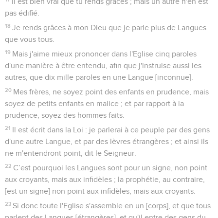
Il est bien vrai que tu rends grâces ; mais un autre n'en est
pas édifié.
18
Je rends grâces à mon Dieu que je parle plus de Langues
que vous tous.
19
Mais j'aime mieux prononcer dans l'Eglise cinq paroles
d'une manière à être entendu, afin que j'instruise aussi les
autres, que dix mille paroles en une Langue [inconnue].
20
Mes frères, ne soyez point des enfants en prudence, mais
soyez de petits enfants en malice ; et par rapport à la
prudence, soyez des hommes faits.
21
Il est écrit dans la Loi : je parlerai à ce peuple par des gens
d'une autre Langue, et par des lèvres étrangères ; et ainsi ils
ne m'entendront point, dit le Seigneur.
22
C’est pourquoi les Langues sont pour un signe, non point
aux croyants, mais aux infidèles ; la prophétie, au contraire,
[est un signe] non point aux infidèles, mais aux croyants.
23
Si donc toute l'Eglise s'assemble en un [corps], et que tous
parlent des Langues [étrangères], et qu'il entre des gens du