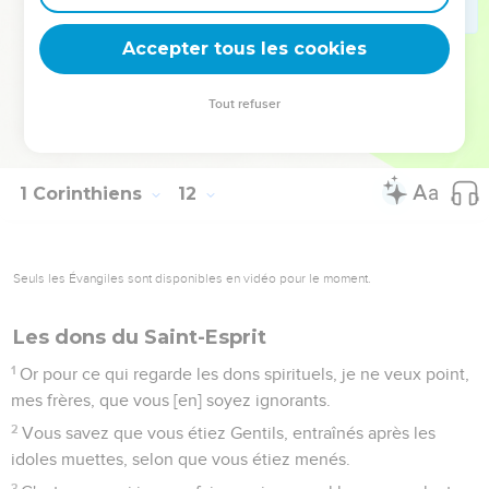
33
C'est pourquoi, mes frères, quand vous vous assemblez
pour manger, attendez-vous l'un l'autre.
Accepter tous les cookies
34
Et si quelqu'un a faim, qu'il mange en sa maison, afin que
vous ne vous assembliez pas pour votre condamnation.
Tout refuser
Touchant les autres points, j'en ordonnerai quand je serai
arrivé.
1 Corinthiens
12
Seuls les Évangiles sont disponibles en vidéo pour le moment.
Les dons du Saint-Esprit
1
Or pour ce qui regarde les dons spirituels, je ne veux point,
mes frères, que vous [en] soyez ignorants.
2
Vous savez que vous étiez Gentils, entraînés après les
idoles muettes, selon que vous étiez menés.
3