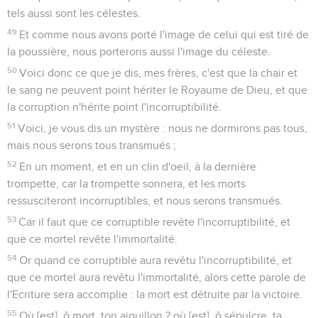
tels aussi sont les célestes.
49
Et comme nous avons porté l'image de celui qui est tiré de
la poussière, nous porterons aussi l'image du céleste.
50
Voici donc ce que je dis, mes frères, c'est que la chair et
le sang ne peuvent point hériter le Royaume de Dieu, et que
la corruption n'hérite point l'incorruptibilité.
51
Voici, je vous dis un mystère : nous ne dormirons pas tous,
mais nous serons tous transmués ;
52
En un moment, et en un clin d'oeil, à la dernière
trompette, car la trompette sonnera, et les morts
ressusciteront incorruptibles, et nous serons transmués.
53
Car il faut que ce corruptible revête l'incorruptibilité, et
que ce mortel revête l'immortalité.
54
Or quand ce corruptible aura revêtu l'incorruptibilité, et
que ce mortel aura revêtu l'immortalité, alors cette parole de
l'Ecriture sera accomplie : la mort est détruite par la victoire.
55
Où [est], ô mort, ton aiguillon ? où [est], ô sépulcre, ta