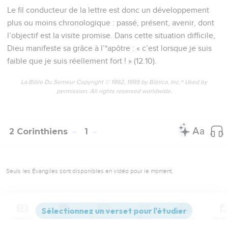
Le fil conducteur de la lettre est donc un développement
plus ou moins chronologique : passé, présent, avenir, dont
l’objectif est la visite promise. Dans cette situation difficile,
Dieu manifeste sa grâce à l’*apôtre : « c’est lorsque je suis
faible que je suis réellement fort ! » (12.10).
La Bible Du Semeur Copyright © 1992, 1999 by Biblica, Inc.® Used by
permission. All rights reserved worldwide.
2 Corinthiens
1
Seuls les Évangiles sont disponibles en vidéo pour le moment.
Salutation
1
Paul Apôtre de Jésus-Christ par la volonté de Dieu, et le
Contenus
Versions
Commentaires
Strong
Dictionnaire
frère Timothée, à l'Église de Dieu qui est à Corinthe, avec