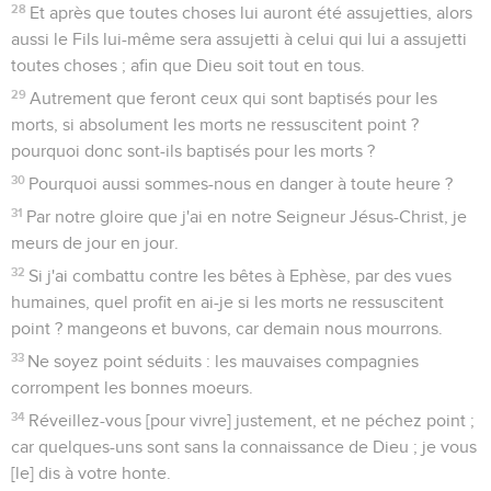
28
Et après que toutes choses lui auront été assujetties, alors
aussi le Fils lui-même sera assujetti à celui qui lui a assujetti
toutes choses ; afin que Dieu soit tout en tous.
29
Autrement que feront ceux qui sont baptisés pour les
morts, si absolument les morts ne ressuscitent point ?
pourquoi donc sont-ils baptisés pour les morts ?
30
Pourquoi aussi sommes-nous en danger à toute heure ?
31
Par notre gloire que j'ai en notre Seigneur Jésus-Christ, je
meurs de jour en jour.
32
Si j'ai combattu contre les bêtes à Ephèse, par des vues
humaines, quel profit en ai-je si les morts ne ressuscitent
point ? mangeons et buvons, car demain nous mourrons.
33
Ne soyez point séduits : les mauvaises compagnies
corrompent les bonnes moeurs.
34
Réveillez-vous [pour vivre] justement, et ne péchez point ;
car quelques-uns sont sans la connaissance de Dieu ; je vous
[le] dis à votre honte.