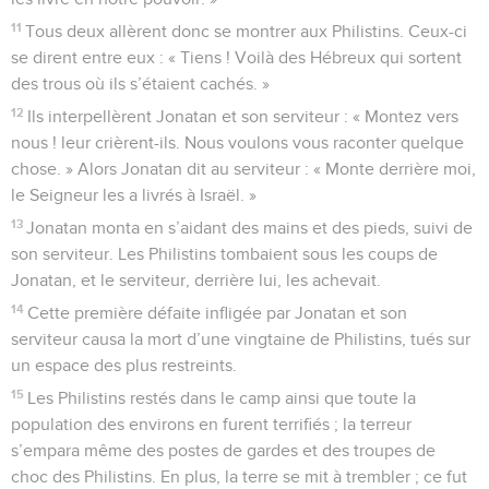
11
Tous deux allèrent donc se montrer aux Philistins. Ceux-ci
se dirent entre eux : « Tiens ! Voilà des Hébreux qui sortent
des trous où ils s’étaient cachés. »
12
Ils interpellèrent Jonatan et son serviteur : « Montez vers
nous ! leur crièrent-ils. Nous voulons vous raconter quelque
chose. » Alors Jonatan dit au serviteur : « Monte derrière moi,
le Seigneur les a livrés à Israël. »
13
Jonatan monta en s’aidant des mains et des pieds, suivi de
son serviteur. Les Philistins tombaient sous les coups de
Jonatan, et le serviteur, derrière lui, les achevait.
14
Cette première défaite infligée par Jonatan et son
serviteur causa la mort d’une vingtaine de Philistins, tués sur
un espace des plus restreints.
15
Les Philistins restés dans le camp ainsi que toute la
population des environs en furent terrifiés ; la terreur
s’empara même des postes de gardes et des troupes de
choc des Philistins. En plus, la terre se mit à trembler ; ce fut