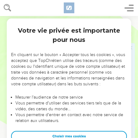
nouvelle aux habitants de Yabech. Ceux-ci en furent remplis
de joie
10
et dirent aux Ammonites : « Demain, nous nous rendrons à
Français Courant
vous, et vous nous traiterez comme il vous plaira. »
Votre vie privée est importante
1 Samuel
11
11
Le lendemain, Saül répartit son armée en trois groupes, qui
pour nous
pénétrèrent en plein camp ennemi avant la fin de la nuit. Ils
tuèrent des Ammonites jusque vers midi. Les survivants se
En cliquant sur le bouton « Accepter tous les cookies », vous
dispersèrent au point qu’il n’en resta pas deux ensemble.
acceptez que TopChrétien utilise des traceurs (comme des
12
Alors les Israélites dirent à Samuel : « Où sont donc ceux
cookies ou l'identifiant unique de votre compte utilisateur) et
traite vos données à caractère personnel (comme vos
qui ne voulaient pas que Saül règne sur nous ? Qu’on nous
données de navigation et les informations renseignées dans
les livre, afin que nous les fassions mourir ! »
votre compte utilisateur) dans les buts suivants :
13
Mais Saül déclara : « Personne ne doit être mis à mort en
un tel jour, car aujourd’hui, le Seigneur a donné la victoire à
Mesurer l'audience de notre service
Vous permettre d'utiliser des services tiers tels que de la
Israël. »
vidéo, des cartes du monde…
14
Ensuite, Samuel dit aux Israélites : « Venez, allons au
Vous permettre d'entrer en contact avec notre service de
relation aux utilisateurs.
Guilgal pour y confirmer la royauté de Saül. »
15
Tout le peuple se rendit au Guilgal. Et là, dans le
Choisir mes cookies
sanctuaire, Saül fut à nouveau proclamé roi, puis on offrit des