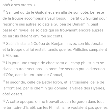
obéi à ses ordres. »
15
Samuel quitta le Guilgal et s’en alla de son côté. Le reste
de la troupe accompagna Saül lorsqu’il partit du Guilgal pour
rejoindre ses autres soldats à Guibéa de Benjamin. Saül
passa en revue les soldats qui se trouvaient encore auprès
de lui : ils étaient environ six cents.
16
Saül s’installa à Guéba de Benjamin avec son fils Jonatan
et la troupe qui lui restait, tandis que les Philistins campaient
à Mikmas.
17
Un jour, une troupe de choc sortit du camp philistin et se
divisa en trois sections. La première section prit la direction
d’Ofra, dans le territoire de Choual,
18
la seconde, celle de Beth-Horon, et la troisième, celle de
la frontière, par le chemin qui domine la vallée des Hyènes,
côté désert.
19
A cette époque, on ne trouvait aucun forgeron dans tout
le territoire d’Israël, car les Philistins ne voulaient pas que les