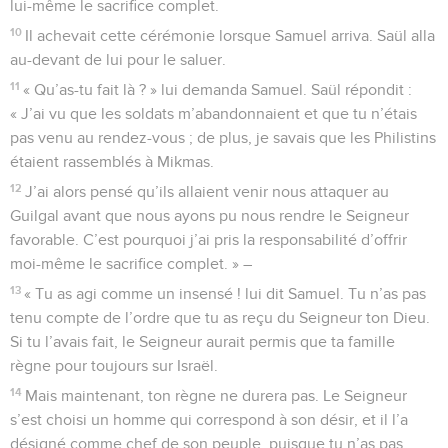
lui-même le sacrifice complet.
10
Il achevait cette cérémonie lorsque Samuel arriva. Saül alla
au-devant de lui pour le saluer.
11
« Qu’as-tu fait là ? » lui demanda Samuel. Saül répondit :
« J’ai vu que les soldats m’abandonnaient et que tu n’étais
pas venu au rendez-vous ; de plus, je savais que les Philistins
étaient rassemblés à Mikmas.
12
J’ai alors pensé qu’ils allaient venir nous attaquer au
Guilgal avant que nous ayons pu nous rendre le Seigneur
favorable. C’est pourquoi j’ai pris la responsabilité d’offrir
moi-même le sacrifice complet. » –
13
« Tu as agi comme un insensé ! lui dit Samuel. Tu n’as pas
tenu compte de l’ordre que tu as reçu du Seigneur ton Dieu.
Si tu l’avais fait, le Seigneur aurait permis que ta famille
règne pour toujours sur Israël.
14
Mais maintenant, ton règne ne durera pas. Le Seigneur
s’est choisi un homme qui correspond à son désir, et il l’a
désigné comme chef de son peuple, puisque tu n’as pas