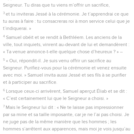
Seigneur. Tu diras que tu viens m’offrir un sacrifice,
3
et tu inviteras Jessé à la cérémonie. Je t’apprendrai ce que
tu auras à faire : tu consacreras roi à mon service celui que je
t’indiquerai. »
4
Samuel obéit et se rendit à Bethléem. Les anciens de la
ville, tout inquiets, vinrent au-devant de lui et demandèrent :
« Ta venue annonce-t-elle quelque chose d’heureux ? » –
5
« Oui, répondit-il. Je suis venu offrir un sacrifice au
Seigneur. Purifiez-vous pour la cérémonie et venez ensuite
avec moi. » Samuel invita aussi Jessé et ses fils à se purifier
et à participer au sacrifice.
6
Lorsque ceux-ci arrivèrent, Samuel aperçut Éliab et se dit :
« C’est certainement lui que le Seigneur a choisi. »
7
Mais le Seigneur lui dit : « Ne te laisse pas impressionner
par sa mine et sa taille imposante, car je ne l’ai pas choisi. Je
ne juge pas de la même manière que les hommes ; les
hommes s’arrêtent aux apparences, mais moi je vois jusqu’au