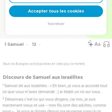
sacrifices de communion au Seigneur. Saül et tous les
Accepter tous les cookies
habitants d’Israël se livrèrent à de grandes réjouissances.
© Société biblique française – Bibli’O, 1997, avec autorisation. Pour vous procurer
Tout refuser
une Bible imprimée, rendez-vous sur www.editionsbiblio.fr
1 Samuel
12
Seuls les Évangiles sont disponibles en vidéo pour le moment.
Discours de Samuel aux Israélites
1
Samuel dit aux Israélites : « Eh bien, je vous ai accordé tout
ce que vous m’avez demandé : j’ai établi un roi sur vous.
2
Désormais c’est lui qui vous dirigera, car moi, je suis
maintenant vieux et usé – mes fils sont des adultes, comme
vous –. Je vous ai dirigés depuis ma jeunesse jusqu’à ce