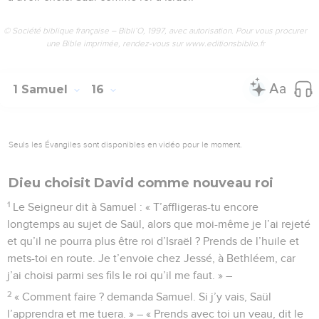
© Société biblique française – Bibli’O, 1997, avec autorisation. Pour vous procurer
une Bible imprimée, rendez-vous sur www.editionsbiblio.fr
1 Samuel
16
Seuls les Évangiles sont disponibles en vidéo pour le moment.
Dieu choisit David comme nouveau roi
1
Le Seigneur dit à Samuel : « T’affligeras-tu encore
longtemps au sujet de Saül, alors que moi-même je l’ai rejeté
et qu’il ne pourra plus être roi d’Israël ? Prends de l’huile et
mets-toi en route. Je t’envoie chez Jessé, à Bethléem, car
j’ai choisi parmi ses fils le roi qu’il me faut. » –
2
« Comment faire ? demanda Samuel. Si j’y vais, Saül
l’apprendra et me tuera. » – « Prends avec toi un veau, dit le