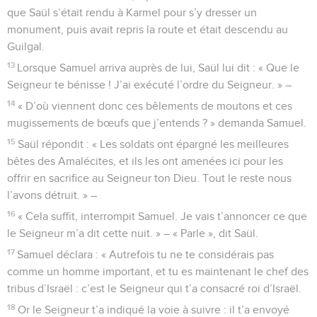
que Saül s’était rendu à Karmel pour s’y dresser un
monument, puis avait repris la route et était descendu au
Guilgal.
13
Lorsque Samuel arriva auprès de lui, Saül lui dit : « Que le
Seigneur te bénisse ! J’ai exécuté l’ordre du Seigneur. » –
14
« D’où viennent donc ces bêlements de moutons et ces
mugissements de bœufs que j’entends ? » demanda Samuel.
15
Saül répondit : « Les soldats ont épargné les meilleures
bêtes des Amalécites, et ils les ont amenées ici pour les
offrir en sacrifice au Seigneur ton Dieu. Tout le reste nous
l’avons détruit. » –
16
« Cela suffit, interrompit Samuel. Je vais t’annoncer ce que
le Seigneur m’a dit cette nuit. » – « Parle », dit Saül.
17
Samuel déclara : « Autrefois tu ne te considérais pas
comme un homme important, et tu es maintenant le chef des
tribus d’Israël : c’est le Seigneur qui t’a consacré roi d’Israël.
18
Or le Seigneur t’a indiqué la voie à suivre : il t’a envoyé