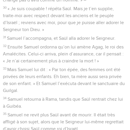
30
« Je suis coupable ! répéta Saül. Mais je t’en supplie,
traite-moi avec respect devant les anciens et le peuple
d’Israël ; reviens avec moi, pour que je puisse aller adorer le
Seigneur ton Dieu. »
31
Samuel l’accompagna, et Saül alla adorer le Seigneur.
32
Ensuite Samuel ordonna qu’on lui amène Agag, le roi des
Amalécites. Celui-ci arriva, plein d’assurance, car il pensait :
« Je n’ai certainement plus à craindre la mort ! »
33
Mais Samuel lui dit : « Par ton épée, des femmes ont été
privées de leurs enfants. Eh bien, ta mère aussi sera privée
de son enfant. » Et Samuel l’exécuta devant le sanctuaire du
Guilgal.
34
Samuel retourna à Rama, tandis que Saül rentrait chez lui
à Guibéa.
35
Samuel ne revit plus Saül avant de mourir. Il était très
affligé à son sujet, alors que le Seigneur lui-même regrettait
d’avoir choisi Saül comme roi d’Israël.