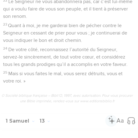
22
Le Seigneur ne vous abandonnera pas, car c’est lui-même
qui a voulu faire de vous son peuple, et il tient à préserver
son renom.
23
Quant à moi, je me garderai bien de pécher contre le
Seigneur en cessant de prier pour vous ; je continuerai de
vous indiquer le bon et droit chemin.
24
De votre côté, reconnaissez l’autorité du Seigneur,
servez-le sincèrement, de tout votre cœur, et considérez
tous les grands prodiges qu’il a accomplis en votre faveur.
25
Mais si vous faites le mal, vous serez détruits, vous et
votre roi. »
© Société biblique française – Bibli’O, 1997, avec autorisation. Pour vous procurer
une Bible imprimée, rendez-vous sur www.editionsbiblio.fr
1 Samuel
13