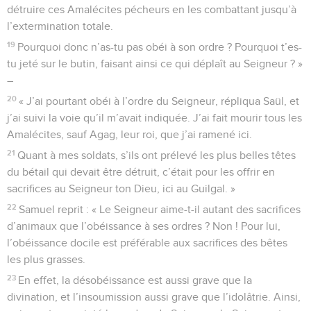
détruire ces Amalécites pécheurs en les combattant jusqu’à
l’extermination totale.
19
Pourquoi donc n’as-tu pas obéi à son ordre ? Pourquoi t’es-
tu jeté sur le butin, faisant ainsi ce qui déplaît au Seigneur ? »
–
20
« J’ai pourtant obéi à l’ordre du Seigneur, répliqua Saül, et
j’ai suivi la voie qu’il m’avait indiquée. J’ai fait mourir tous les
Amalécites, sauf Agag, leur roi, que j’ai ramené ici.
21
Quant à mes soldats, s’ils ont prélevé les plus belles têtes
du bétail qui devait être détruit, c’était pour les offrir en
sacrifices au Seigneur ton Dieu, ici au Guilgal. »
22
Samuel reprit : « Le Seigneur aime-t-il autant des sacrifices
d’animaux que l’obéissance à ses ordres ? Non ! Pour lui,
l’obéissance docile est préférable aux sacrifices des bêtes
les plus grasses.
23
En effet, la désobéissance est aussi grave que la
divination, et l’insoumission aussi grave que l’idolâtrie. Ainsi,