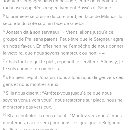
Jonatan s’engagea dans un passage, entre deux pointes
rocheuses appelées respectivement Bossès et Senné ;
5
la première se dresse du côté nord, en face de Mikmas, la
seconde du côté sud, en face de Guéba.
6
Jonatan dit à son serviteur : « Viens, allons jusqu’à ce
groupe de Philistins païens. Peut-être que le Seigneur agira
en notre faveur. En effet rien ne l’empêche de nous donner
la victoire, que nous soyons nombreux ou non. » –
7
« Fais tout ce qui te plaît, répondit le serviteur. Allons-y, je
te suis comme ton ombre ! » –
8
« Eh bien, reprit Jonatan, nous allons nous diriger vers ces
gens et nous montrer à eux.
9
S’ils nous disent : “Arrêtez-vous jusqu’à ce que nous
soyons venus vers vous”, nous resterons sur place, nous ne
monterons pas vers eux.
10
Si au contraire ils nous disent : “Montez vers nous”, nous
monterons, car ce sera pour nous le signe que le Seigneur
les livre en notre pouvoir. »