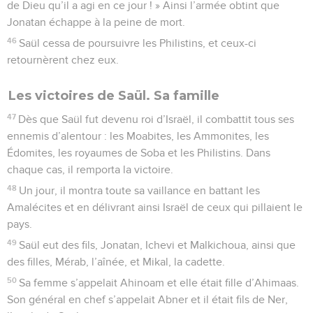
de Dieu qu’il a agi en ce jour ! » Ainsi l’armée obtint que
Jonatan échappe à la peine de mort.
46
Saül cessa de poursuivre les Philistins, et ceux-ci
retournèrent chez eux.
Les victoires de Saül. Sa famille
47
Dès que Saül fut devenu roi d’Israël, il combattit tous ses
ennemis d’alentour : les Moabites, les Ammonites, les
Édomites, les royaumes de Soba et les Philistins. Dans
chaque cas, il remporta la victoire.
48
Un jour, il montra toute sa vaillance en battant les
Amalécites et en délivrant ainsi Israël de ceux qui pillaient le
pays.
49
Saül eut des fils, Jonatan, Ichevi et Malkichoua, ainsi que
des filles, Mérab, l’aînée, et Mikal, la cadette.
50
Sa femme s’appelait Ahinoam et elle était fille d’Ahimaas.
Son général en chef s’appelait Abner et il était fils de Ner,