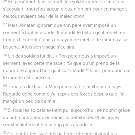
26
En pénétrant dans la forêt, les soldats virent ce miel qui
s’écoulait ; toutefois aucun d’eux n’en prit pour en manger,
car tous avaient peur de la malédiction.
27
Mais Jonatan ignorait que son père avait imposé un
serment à tout le monde. Il étendit le bâton qu’il tenait, en
trempa l’extrémité dans un rayon de miel, et le ramena à sa
bouche. Alors son visage s’éclaira.
28
Un des soldats lui dit : « Ton père nous a imposé un
serment, avec cette menace : “Si quelqu’un prend de la
nourriture aujourd’hui, qu’il soit maudit !” C’est pourquoi tout
le monde est épuisé. »
29
Jonatan déclara : « Mon père a fait le malheur du pays !
Regarde donc comme j’ai repris des forces depuis que j’ai
mangé un peu de ce miel.
30
Si tous les soldats avaient pu, aujourd’hui, se nourrir grâce
au butin pris à leurs ennemis, la défaite des Philistins en
serait maintenant beaucoup plus grande. »
31
Ce jour-là, les Israélites battirent et poursuivirent les