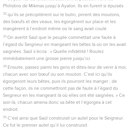
Philistins de Mikmas jusqu’à Ayalon. Ils en furent si épuisés
32
qu’ils se précipitèrent sur le butin, prirent des moutons,
des bœufs et des veaux, les égorgèrent sur place et les
mangèrent à l’endroit même où le sang avait coulé.
33
On avertit Saül que le peuple commettait une faute à
l’égard du Seigneur en mangeant les bêtes là où on les avait
saignées. Saül s’écria : « Quelle infidélité ! Roulez
immédiatement une grosse pierre jusqu’ici.
34
Ensuite, passez parmi les gens et dites-leur de venir à moi,
chacun avec son bœuf ou son mouton. C’est ici qu’ils
égorgeront leurs bêtes, puis ils pourront les manger ; de
cette façon, ils ne commettront pas de faute à l’égard du
Seigneur en les mangeant là où elles ont été saignées. » Ce
soir-là, chacun amena donc sa bête et l’égorgea à cet
endroit.
35
C’est ainsi que Saül construisit un autel pour le Seigneur.
Ce fut le premier autel qu’il lui construisit.