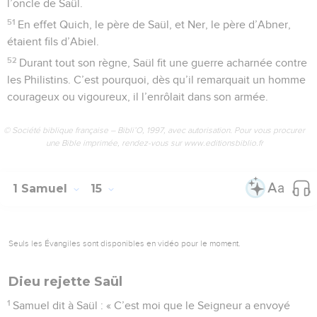
l’oncle de Saül.
51
En effet Quich, le père de Saül, et Ner, le père d’Abner,
étaient fils d’Abiel.
52
Durant tout son règne, Saül fit une guerre acharnée contre
les Philistins. C’est pourquoi, dès qu’il remarquait un homme
courageux ou vigoureux, il l’enrôlait dans son armée.
© Société biblique française – Bibli’O, 1997, avec autorisation. Pour vous procurer
une Bible imprimée, rendez-vous sur www.editionsbiblio.fr
1 Samuel
15
Seuls les Évangiles sont disponibles en vidéo pour le moment.
Dieu rejette Saül
1
Samuel dit à Saül : « C’est moi que le Seigneur a envoyé