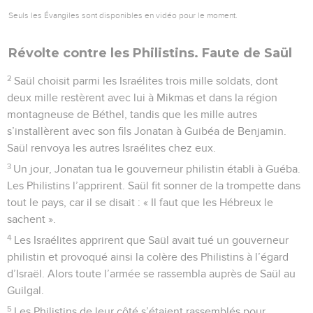
Seuls les Évangiles sont disponibles en vidéo pour le moment.
Révolte contre les Philistins. Faute de Saül
2
Saül choisit parmi les Israélites trois mille soldats, dont
deux mille restèrent avec lui à Mikmas et dans la région
montagneuse de Béthel, tandis que les mille autres
s’installèrent avec son fils Jonatan à Guibéa de Benjamin.
Saül renvoya les autres Israélites chez eux.
3
Un jour, Jonatan tua le gouverneur philistin établi à Guéba.
Les Philistins l’apprirent. Saül fit sonner de la trompette dans
tout le pays, car il se disait : « Il faut que les Hébreux le
sachent ».
4
Les Israélites apprirent que Saül avait tué un gouverneur
philistin et provoqué ainsi la colère des Philistins à l’égard
d’Israël. Alors toute l’armée se rassembla auprès de Saül au
Guilgal.
5
Les Philistins de leur côté s’étaient rassemblés pour