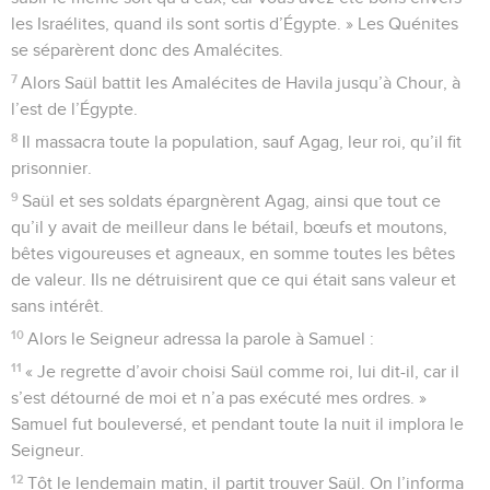
les Israélites, quand ils sont sortis d’Égypte. » Les Quénites
se séparèrent donc des Amalécites.
7
Alors Saül battit les Amalécites de Havila jusqu’à Chour, à
l’est de l’Égypte.
8
Il massacra toute la population, sauf Agag, leur roi, qu’il fit
prisonnier.
9
Saül et ses soldats épargnèrent Agag, ainsi que tout ce
qu’il y avait de meilleur dans le bétail, bœufs et moutons,
bêtes vigoureuses et agneaux, en somme toutes les bêtes
de valeur. Ils ne détruisirent que ce qui était sans valeur et
sans intérêt.
10
Alors le Seigneur adressa la parole à Samuel :
11
« Je regrette d’avoir choisi Saül comme roi, lui dit-il, car il
s’est détourné de moi et n’a pas exécuté mes ordres. »
Samuel fut bouleversé, et pendant toute la nuit il implora le
Seigneur.
12
Tôt le lendemain matin, il partit trouver Saül. On l’informa