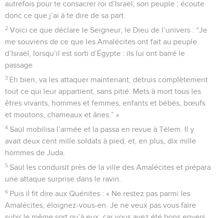
autrefois pour te consacrer roi d’Israël, son peuple ; écoute
donc ce que j’ai à te dire de sa part.
2
Voici ce que déclare le Seigneur, le Dieu de l’univers : “Je
me souviens de ce que les Amalécites ont fait au peuple
d’Israël, lorsqu’il est sorti d’Égypte : ils lui ont barré le
passage.
3
Eh bien, va les attaquer maintenant, détruis complètement
tout ce qui leur appartient, sans pitié. Mets à mort tous les
êtres vivants, hommes et femmes, enfants et bébés, bœufs
et moutons, chameaux et ânes.” »
4
Saül mobilisa l’armée et la passa en revue à Télem. Il y
avait deux cent mille soldats à pied, et, en plus, dix mille
hommes de Juda.
5
Saül les conduisit près de la ville des Amalécites et prépara
une attaque surprise dans le ravin.
6
Puis il fit dire aux Quénites : « Ne restez pas parmi les
Amalécites, éloignez-vous-en. Je ne veux pas vous faire
subir le même sort qu’à eux, car vous avez été bons envers