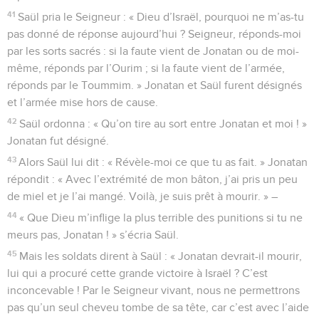
41
Saül pria le Seigneur : « Dieu d’Israël, pourquoi ne m’as-tu
pas donné de réponse aujourd’hui ? Seigneur, réponds-moi
par les sorts sacrés : si la faute vient de Jonatan ou de moi-
même, réponds par l’Ourim ; si la faute vient de l’armée,
réponds par le Toummim. » Jonatan et Saül furent désignés
et l’armée mise hors de cause.
42
Saül ordonna : « Qu’on tire au sort entre Jonatan et moi ! »
Jonatan fut désigné.
43
Alors Saül lui dit : « Révèle-moi ce que tu as fait. » Jonatan
répondit : « Avec l’extrémité de mon bâton, j’ai pris un peu
de miel et je l’ai mangé. Voilà, je suis prêt à mourir. » –
44
« Que Dieu m’inflige la plus terrible des punitions si tu ne
meurs pas, Jonatan ! » s’écria Saül.
45
Mais les soldats dirent à Saül : « Jonatan devrait-il mourir,
lui qui a procuré cette grande victoire à Israël ? C’est
inconcevable ! Par le Seigneur vivant, nous ne permettrons
pas qu’un seul cheveu tombe de sa tête, car c’est avec l’aide