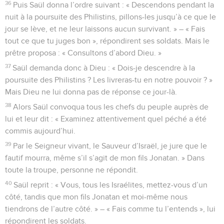
36
Puis Saül donna l’ordre suivant : « Descendons pendant la
nuit à la poursuite des Philistins, pillons-les jusqu’à ce que le
jour se lève, et ne leur laissons aucun survivant. » – « Fais
tout ce que tu juges bon », répondirent ses soldats. Mais le
prêtre proposa : « Consultons d’abord Dieu. »
37
Saül demanda donc à Dieu : « Dois-je descendre à la
poursuite des Philistins ? Les livreras-tu en notre pouvoir ? »
Mais Dieu ne lui donna pas de réponse ce jour-là.
38
Alors Saül convoqua tous les chefs du peuple auprès de
lui et leur dit : « Examinez attentivement quel péché a été
commis aujourd’hui.
39
Par le Seigneur vivant, le Sauveur d’Israël, je jure que le
fautif mourra, même s’il s’agit de mon fils Jonatan. » Dans
toute la troupe, personne ne répondit.
40
Saül reprit : « Vous, tous les Israélites, mettez-vous d’un
côté, tandis que mon fils Jonatan et moi-même nous
tiendrons de l’autre côté. » – « Fais comme tu l’entends », lui
répondirent les soldats.