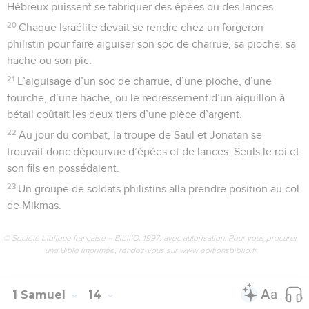
Hébreux puissent se fabriquer des épées ou des lances.
20
Chaque Israélite devait se rendre chez un forgeron
philistin pour faire aiguiser son soc de charrue, sa pioche, sa
hache ou son pic.
21
L’aiguisage d’un soc de charrue, d’une pioche, d’une
fourche, d’une hache, ou le redressement d’un aiguillon à
bétail coûtait les deux tiers d’une pièce d’argent.
22
Au jour du combat, la troupe de Saül et Jonatan se
trouvait donc dépourvue d’épées et de lances. Seuls le roi et
son fils en possédaient.
23
Un groupe de soldats philistins alla prendre position au col
de Mikmas.
© Société biblique française – Bibli’O, 1997, avec autorisation. Pour vous procurer
une Bible imprimée, rendez-vous sur www.editionsbiblio.fr
1 Samuel
14