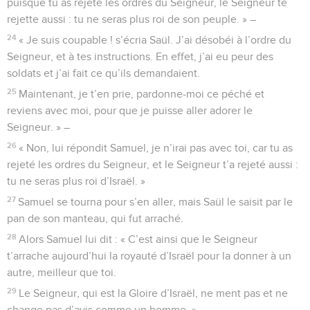
puisque tu as rejeté les ordres du Seigneur, le Seigneur te
rejette aussi : tu ne seras plus roi de son peuple. » –
24
« Je suis coupable ! s’écria Saül. J’ai désobéi à l’ordre du
Seigneur, et à tes instructions. En effet, j’ai eu peur des
soldats et j’ai fait ce qu’ils demandaient.
25
Maintenant, je t’en prie, pardonne-moi ce péché et
reviens avec moi, pour que je puisse aller adorer le
Seigneur. » –
26
« Non, lui répondit Samuel, je n’irai pas avec toi, car tu as
rejeté les ordres du Seigneur, et le Seigneur t’a rejeté aussi :
tu ne seras plus roi d’Israël. »
27
Samuel se tourna pour s’en aller, mais Saül le saisit par le
pan de son manteau, qui fut arraché.
28
Alors Samuel lui dit : « C’est ainsi que le Seigneur
t’arrache aujourd’hui la royauté d’Israël pour la donner à un
autre, meilleur que toi.
29
Le Seigneur, qui est la Gloire d’Israël, ne ment pas et ne
change pas d’avis comme un homme. » –