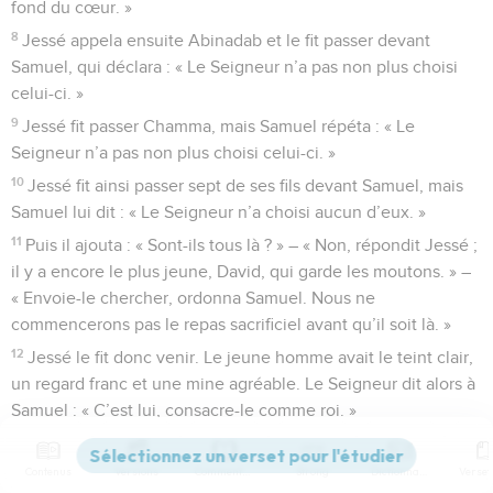
fond du cœur. »
8
Jessé appela ensuite Abinadab et le fit passer devant
Samuel, qui déclara : « Le Seigneur n’a pas non plus choisi
celui-ci. »
9
Jessé fit passer Chamma, mais Samuel répéta : « Le
Seigneur n’a pas non plus choisi celui-ci. »
10
Jessé fit ainsi passer sept de ses fils devant Samuel, mais
Samuel lui dit : « Le Seigneur n’a choisi aucun d’eux. »
11
Puis il ajouta : « Sont-ils tous là ? » – « Non, répondit Jessé ;
il y a encore le plus jeune, David, qui garde les moutons. » –
« Envoie-le chercher, ordonna Samuel. Nous ne
commencerons pas le repas sacrificiel avant qu’il soit là. »
12
Jessé le fit donc venir. Le jeune homme avait le teint clair,
un regard franc et une mine agréable. Le Seigneur dit alors à
Samuel : « C’est lui, consacre-le comme roi. »
13
Samuel prit l’huile et en versa sur la tête de David pour le
consacrer, en présence de ses frères. L’Esprit du Seigneur
Contenus
Versions
Commentaires
Strong
Dictionnaire