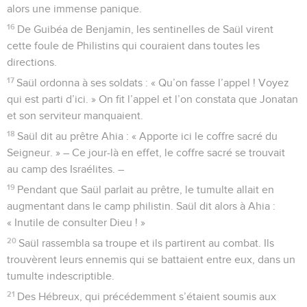
alors une immense panique.
16
De Guibéa de Benjamin, les sentinelles de Saül virent
cette foule de Philistins qui couraient dans toutes les
directions.
17
Saül ordonna à ses soldats : « Qu’on fasse l’appel ! Voyez
qui est parti d’ici. » On fit l’appel et l’on constata que Jonatan
et son serviteur manquaient.
18
Saül dit au prêtre Ahia : « Apporte ici le coffre sacré du
Seigneur. » – Ce jour-là en effet, le coffre sacré se trouvait
au camp des Israélites. –
19
Pendant que Saül parlait au prêtre, le tumulte allait en
augmentant dans le camp philistin. Saül dit alors à Ahia :
« Inutile de consulter Dieu ! »
20
Saül rassembla sa troupe et ils partirent au combat. Ils
trouvèrent leurs ennemis qui se battaient entre eux, dans un
tumulte indescriptible.
21
Des Hébreux, qui précédemment s’étaient soumis aux