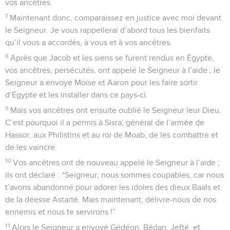
vos ancêtres.
7
Maintenant donc, comparaissez en justice avec moi devant
le Seigneur. Je vous rappellerai d’abord tous les bienfaits
qu’il vous a accordés, à vous et à vos ancêtres.
8
Après que Jacob et les siens se furent rendus en Égypte,
vos ancêtres, persécutés, ont appelé le Seigneur à l’aide ; le
Seigneur a envoyé Moïse et Aaron pour les faire sortir
d’Égypte et les installer dans ce pays-ci.
9
Mais vos ancêtres ont ensuite oublié le Seigneur leur Dieu.
C’est pourquoi il a permis à Sisra, général de l’armée de
Hassor, aux Philistins et au roi de Moab, de les combattre et
de les vaincre.
10
Vos ancêtres ont de nouveau appelé le Seigneur à l’aide ;
ils ont déclaré : “Seigneur, nous sommes coupables, car nous
t’avons abandonné pour adorer les idoles des dieux Baals et
de la déesse Astarté. Mais maintenant, délivre-nous de nos
ennemis et nous te servirons !”
11
Alors le Seigneur a envoyé Gédéon, Bédan, Jefté, et