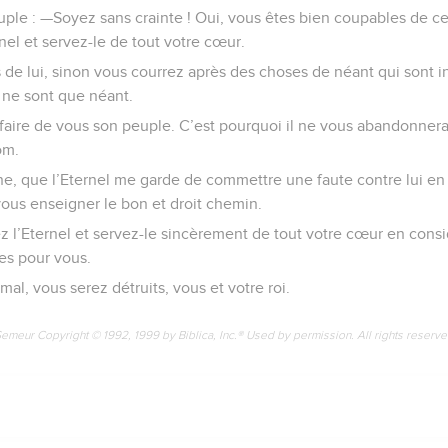
uple : —Soyez sans crainte ! Oui, vous êtes bien coupables de c
nel et servez-le de tout votre cœur.
de lui, sinon vous courrez après des choses de néant qui sont in
s ne sont que néant.
e faire de vous son peuple. C’est pourquoi il ne vous abandonnera p
om.
e, que l’Eternel me garde de commettre une faute contre lui en 
vous enseigner le bon et droit chemin.
ez l’Eternel et servez-le sincèrement de tout votre cœur en cons
es pour vous.
 mal, vous serez détruits, vous et votre roi.
Semeur Copyright © 1992, 1999 by Biblica, Inc.® Used by permission. All rights reserv