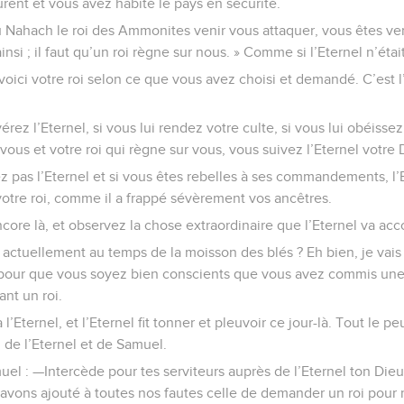
ent et vous avez habité le pays en sécurité.
 Nahach le roi des Ammonites venir vous attaquer, vous êtes ve
nsi ; il faut qu’un roi règne sur nous. » Comme si l’Eternel n’était
oici votre roi selon ce que vous avez choisi et demandé. C’est l’E
rez l’Eternel, si vous lui rendez votre culte, si vous lui obéisse
 vous et votre roi qui règne sur vous, vous suivez l’Eternel votre D
z pas l’Eternel et si vous êtes rebelles à ses commandements, l’
otre roi, comme il a frappé sévèrement vos ancêtres.
core là, et observez la chose extraordinaire que l’Eternel va ac
tuellement au temps de la moisson des blés ? Eh bien, je vais i
r pour que vous soyez bien conscients que vous avez commis une
nt un roi.
’Eternel, et l’Eternel fit tonner et pleuvoir ce jour-là. Tout le pe
d de l’Eternel et de Samuel.
el : —Intercède pour tes serviteurs auprès de l’Eternel ton Die
avons ajouté à toutes nos fautes celle de demander un roi pour 