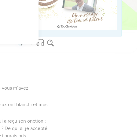
randes réjouissances.
ed worldwide.
ue vous m’avez
veux ont blanchi et mes
i a reçu son onction :
s ? De qui ai-je accepté
j’aurais pris