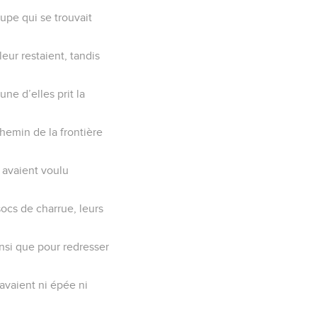
upe qui se trouvait
eur restaient, tandis
ne d’elles prit la
hemin de la frontière
s avaient voulu
socs de charrue, leurs
insi que pour redresser
’avaient ni épée ni