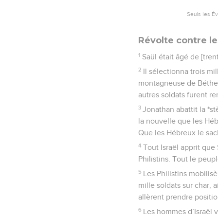
Seuls les É
Révolte contre le
1
Saül était âgé de [tren
2
Il sélectionna trois mi
montagneuse de Béthel, 
autres soldats furent r
3
Jonathan abattit la *st
la nouvelle que les Héb
Que les Hébreux le sac
4
Tout Israël apprit que 
Philistins. Tout le peu
5
Les Philistins mobilisè
mille soldats sur char,
allèrent prendre positi
6
Les hommes d’Israël vi