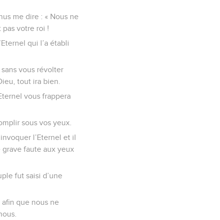
nus me dire : « Nous ne
 pas votre roi !
ternel qui l’a établi
z sans vous révolter
ieu, tout ira bien.
Eternel vous frappera
complir sous vos yeux.
nvoquer l’Eternel et il
 grave faute aux yeux
uple fut saisi d’une
u afin que nous ne
nous.