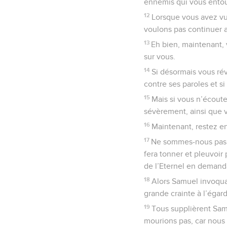
ennemis qui vous entour
12
Lorsque vous avez vu
voulons pas continuer ai
13
Eh bien, maintenant, v
sur vous.
14
Si désormais vous révé
contre ses paroles et si
15
Mais si vous n’écoute
sévèrement, ainsi que v
16
Maintenant, restez en
17
Ne sommes-nous pas ac
fera tonner et pleuvoi
de l’Eternel en demanda
18
Alors Samuel invoqua l
grande crainte à l’égar
19
Tous supplièrent Samu
mourions pas, car nous 