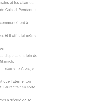
rains et les citernes.
t de Galaad. Pendant ce
ats commencèrent à
. Et il offrit lui-même
uer.
se dispersaient loin de
 Mikmach,
 l’Eternel. » Alors je
 que l’Eternel ton
 il aurait fait en sorte
ernel a décidé de se