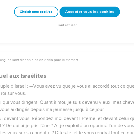
nel. Ensuite Saül et tous les gens d’Israël se livrèrent là à de g
Accepter tous les cookies
Choisir mes cookies
Semeur Copyright © 1992, 1999 by Biblica, Inc.® Used by permission. All rights reserv
Tout refuser
vangiles sont disponibles en vidéo pour le moment.
el aux Israélites
euple d’Israël : —Vous avez vu que je vous ai accordé tout ce q
 roi sur vous.
oi qui vous dirigera. Quant à moi, je suis devenu vieux, mes che
 vous ai dirigés depuis ma jeunesse jusqu’à ce jour.
ui devant vous. Répondez-moi devant l’Eternel et devant celui qu
f ? De qui ai-je pris l’âne ? Ai-je exploité ou opprimé l’un de vou
es yeux sur sa conduite ? Dites-le, et je vous rendrai tout ce que 