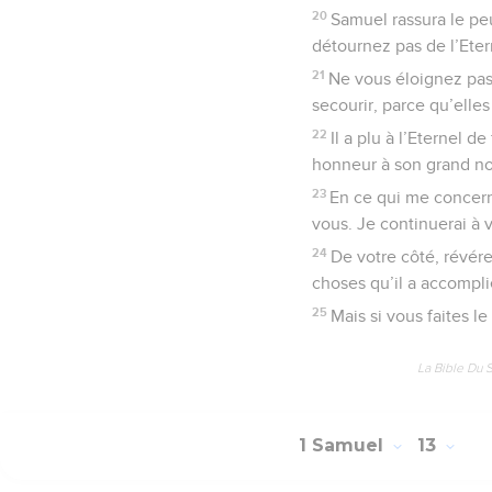
20
Samuel rassura le pe
détournez pas de l’Eter
21
Ne vous éloignez pas 
secourir, parce qu’elle
22
Il a plu à l’Eternel d
honneur à son grand n
23
En ce qui me concern
vous. Je continuerai à 
24
De votre côté, révér
choses qu’il a accompli
25
Mais si vous faites le
La Bible Du 
1 Samuel
13