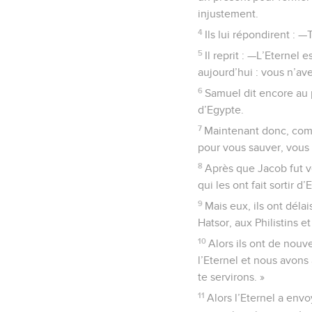
injustement.
4
Ils lui répondirent : 
5
Il reprit : —L’Eternel 
aujourd’hui : vous n’av
6
Samuel dit encore au p
d’Egypte.
7
Maintenant donc, compa
pour vous sauver, vous 
8
Après que Jacob fut v
qui les ont fait sortir 
9
Mais eux, ils ont délai
Hatsor, aux Philistins et
10
Alors ils ont de nou
l’Eternel et nous avons
te servirons. »
11
Alors l’Eternel a env