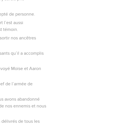
ccepté de personne.
t l’est aussi
st témoin.
sortir nos ancêtres
sants qu’il a accomplis
envoyé Moïse et Aaron
chef de l’armée de
nous avons abandonné
s de nos ennemis et nous
 délivrés de tous les