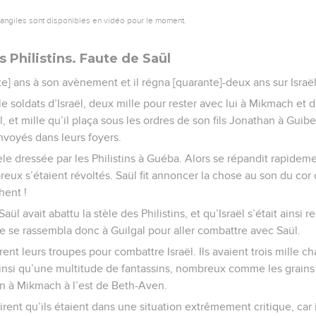
vangiles sont disponibles en vidéo pour le moment.
s Philistins. Faute de Saül
te] ans à son avènement et il régna [quarante]-deux ans sur Israël
lle soldats d’Israël, deux mille pour rester avec lui à Mikmach et 
et mille qu’il plaça sous les ordres de son fils Jonathan à Guib
envoyés dans leurs foyers.
èle dressée par les Philistins à Guéba. Alors se répandit rapideme
reux s’étaient révoltés. Saül fit annoncer la chose au son du cor 
hent !
Saül avait abattu la stèle des Philistins, et qu’Israël s’était ainsi
ple se rassembla donc à Guilgal pour aller combattre avec Saül.
rent leurs troupes pour combattre Israël. Ils avaient trois mille ch
 ainsi qu’une multitude de fantassins, nombreux comme les grains 
on à Mikmach à l’est de Beth-Aven.
rent qu’ils étaient dans une situation extrêmement critique, car i