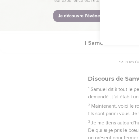
communion devant l’Eter
La Bible Du 
1 Samuel
12
Seuls les É
Discours de Samu
1
Samuel dit à tout le p
demandé : j’ai établi un
2
Maintenant, voici le r
fils sont parmi vous. Je
3
Je me tiens aujourd’h
De qui ai-je pris le bœu
un présent pour fermer l