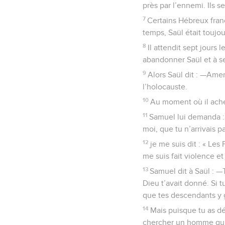
près par l’ennemi. Ils s
7
Certains Hébreux franc
temps, Saül était toujo
8
Il attendit sept jours
abandonner Saül et à se
9
Alors Saül dit : —Amen
l’holocauste.
10
Au moment où il acheva
11
Samuel lui demanda : 
moi, que tu n’arrivais 
12
je me suis dit : « Les
me suis fait violence et 
13
Samuel dit à Saül : 
Dieu t’avait donné. Si tu 
que tes descendants y g
14
Mais puisque tu as dé
chercher un homme qui c