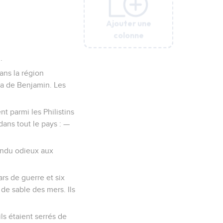
Ajouter une
Ajouter une
Ajouter une
Ajouter une
Ajouter une
Ajouter une
colonne
colonne
colonne
colonne
colonne
colonne
.
dans la région
ea de Benjamin. Les
nt parmi les Philistins
dans tout le pays : —
 rendu odieux aux
ars de guerre et six
de sable des mers. Ils
ls étaient serrés de