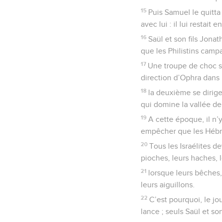
15
Puis Samuel le quitta
avec lui : il lui restait
16
Saül et son fils Jona
que les Philistins camp
17
Une troupe de choc sor
direction d’Ophra dans 
18
la deuxième se dirige
qui domine la vallée d
19
A cette époque, il n’y
empêcher que les Hébre
20
Tous les Israélites d
pioches, leurs haches, 
21
lorsque leurs bêches,
leurs aiguillons.
22
C’est pourquoi, le jo
lance ; seuls Saül et so