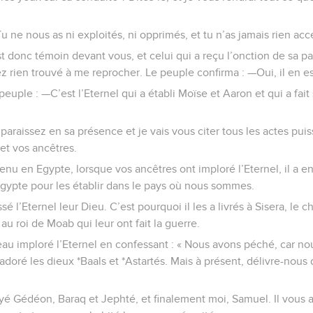
—Tu ne nous as ni exploités, ni opprimés, et tu n’as jamais rien a
est donc témoin devant vous, et celui qui a reçu l’onction de sa par
ez rien trouvé à me reprocher. Le peuple confirma : —Oui, il en e
euple : —C’est l’Eternel qui a établi Moïse et Aaron et qui a fait 
raissez en sa présence et je vais vous citer tous les actes puis
et vos ancêtres.
enu en Egypte, lorsque vos ancêtres ont imploré l’Eternel, il a 
d’Egypte pour les établir dans le pays où nous sommes.
ssé l’Eternel leur Dieu. C’est pourquoi il les a livrés à Sisera, le 
 au roi de Moab qui leur ont fait la guerre.
veau imploré l’Eternel en confessant : « Nous avons péché, car 
 adoré les dieux *Baals et *Astartés. Mais à présent, délivre-nou
oyé Gédéon, Baraq et Jephté, et finalement moi, Samuel. Il vous a