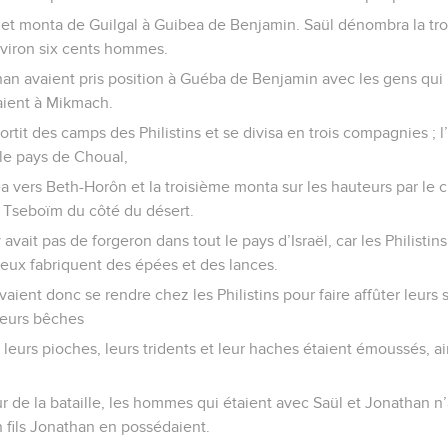
 et monta de Guilgal à Guibea de Benjamin. Saül dénombra la tro
 environ six cents hommes.
than avaient pris position à Guéba de Benjamin avec les gens qui l
aient à Mikmach.
tit des camps des Philistins et se divisa en trois compagnies ; l’u
le pays de Choual,
a vers Beth-Horôn et la troisième monta sur les hauteurs par le c
e Tseboïm du côté du désert.
 avait pas de forgeron dans tout le pays d’Israël, car les Philistin
ux fabriquent des épées et des lances.
evaient donc se rendre chez les Philistins pour faire affûter leurs 
leurs bêches
 leurs pioches, leurs tridents et leur haches étaient émoussés, a
ur de la bataille, les hommes qui étaient avec Saül et Jonathan n
n fils Jonathan en possédaient.