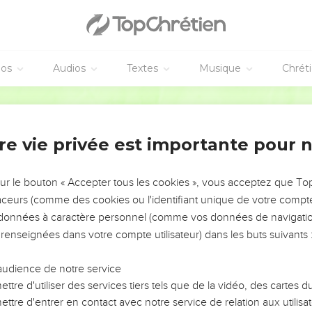
 Non, je n’irai pas avec toi. Tu as rejeté les ordres du SEIGNEUR.
Israël ! »
éos
Audios
Textes
Musique
Chrét
 partir. Saül l’attrape par son vêtement et il en arrache un morc
même façon aujourd’hui, le SEIGNEUR t’arrache le pouvoir royal sur
Parole de Vie
r que toi.
 la gloire d’Israël, ne ment pas et il ne change pas d’avis com
re vie privée est importante pour 
péché. Mais je t’en prie, traite-moi avec respect devant les anci
avec moi. J’irai adorer le SEIGNEUR ton Dieu. »
sur le bouton « Accepter tous les cookies », vous acceptez que T
 et Saül va adorer le SEIGNEUR.
traceurs (comme des cookies ou l'identifiant unique de votre compte 
enir Agag, le roi des Amalécites ! » Agag arrive, il est sûr de lui. I
s données à caractère personnel (comme vos données de navigatio
 renseignées dans votre compte utilisateur) dans les buts suivants 
 « Avec ton épée, tu as enlevé des enfants à leurs mères. Eh bien, 
 Et Samuel fait mourir Agag devant le SEIGNEUR, au Guilgal.
audience de notre service
t Saül rentre chez lui, à Guibéa.
ttre d'utiliser des services tiers tels que de la vidéo, des cartes
ttre d'entrer en contact avec notre service de relation aux utilisat
 Saül jusqu’au jour de sa mort. Samuel est triste à cause de lui. 