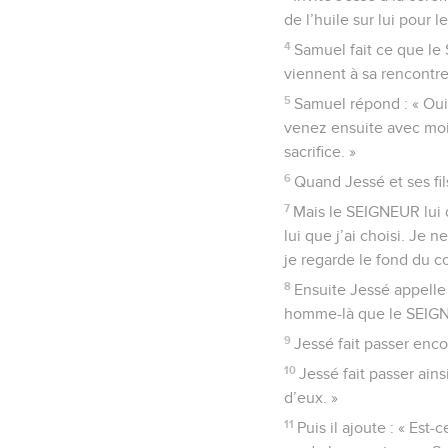
de l’huile sur lui pour le 
4
Samuel fait ce que le 
viennent à sa rencontre
5
Samuel répond : « Oui
venez ensuite avec moi. 
sacrifice. »
6
Quand Jessé et ses fil
7
Mais le SEIGNEUR lui d
lui que j’ai choisi. Je 
je regarde le fond du c
8
Ensuite Jessé appelle 
homme-là que le SEIGNE
9
Jessé fait passer enco
10
Jessé fait passer ain
d’eux. »
11
Puis il ajoute : « Est-