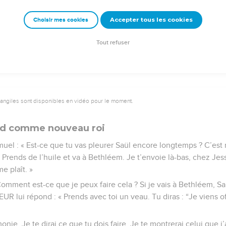
hoisi Saül comme roi d’Israël.
Accepter tous les cookies
Choisir mes cookies
e – Bibli’O, 2000, avec autorisation. Pour vous procurer une Bible imprimée, rendez-vo
Tout refuser
vangiles sont disponibles en vidéo pour le moment.
vid comme nouveau roi
el : « Est-ce que tu vas pleurer Saül encore longtemps ? C’est moi
. Prends de l’huile et va à Bethléem. Je t’envoie là-bas, chez Jessé
me plaît. »
mment est-ce que je peux faire cela ? Si je vais à Bethléem, Saül
UR lui répond : « Prends avec toi un veau. Tu diras : “Je viens off
onie. Je te dirai ce que tu dois faire. Je te montrerai celui que j’a