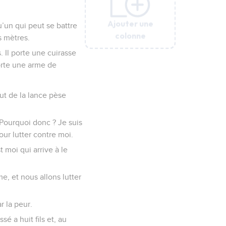
Ajouter une
Ajouter une
Ajouter une
Ajouter une
Ajouter une
u’un qui peut se battre
colonne
colonne
colonne
colonne
colonne
is mètres.
. Il porte une cuirasse
porte une arme de
out de la lance pèse
. Pourquoi donc ? Je suis
ur lutter contre moi.
t moi qui arrive à le
e, et nous allons lutter
r la peur.
sé a huit fils et, au