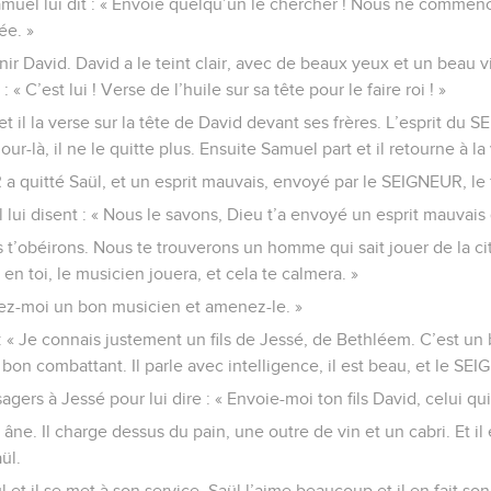
amuel lui dit : « Envoie quelqu’un le chercher ! Nous ne commen
ée. »
nir David. David a le teint clair, avec de beaux yeux et un beau v
 C’est lui ! Verse de l’huile sur sa tête pour le faire roi ! »
et il la verse sur la tête de David devant ses frères. L’esprit d
jour-là, il ne le quitte plus. Ensuite Samuel part et il retourne à l
a quitté Saül, et un esprit mauvais, envoyé par le SEIGNEUR, le fa
 lui disent : « Nous le savons, Dieu t’a envoyé un esprit mauvais qu
t’obéirons. Nous te trouverons un homme qui sait jouer de la ci
 en toi, le musicien jouera, et cela te calmera. »
vez-moi un bon musicien et amenez-le. »
 : « Je connais justement un fils de Jessé, de Bethléem. C’est un
on combattant. Il parle avec intelligence, il est beau, et le SEI
gers à Jessé pour lui dire : « Envoie-moi ton fils David, celui qu
âne. Il charge dessus du pain, une outre de vin et un cabri. Et il 
ül.
 et il se met à son service. Saül l’aime beaucoup et il en fait so