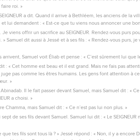
faire roi. »
SEIGNEUR a dit. Quand il arrive à Bethléem, les anciens de la ville
 et lui demandent : « Est-ce que tu viens nous annoncer une bo
. Je viens offrir un sacrifice au SEIGNEUR. Rendez-vous purs pou
» Samuel dit aussi à Jessé et à ses fils : « Rendez-vous purs, je 
s arrivent, Samuel voit Éliab et pense : « C’est sûrement lui que 
it : « Cet homme est beau et il est grand. Mais ne fais pas attent
ne juge pas comme les êtres humains. Les gens font attention à ce 
œur. »
Abinadab. Il le fait passer devant Samuel, mais Samuel dit : « Ce
UR a choisi. »
re Chamma, mais Samuel dit : « Ce n’est pas lui non plus. »
si sept de ses fils devant Samuel. Samuel lui dit : « Le SEIGNEUR 
ce que tes fils sont tous là ? » Jessé répond : « Non, il y a encore D