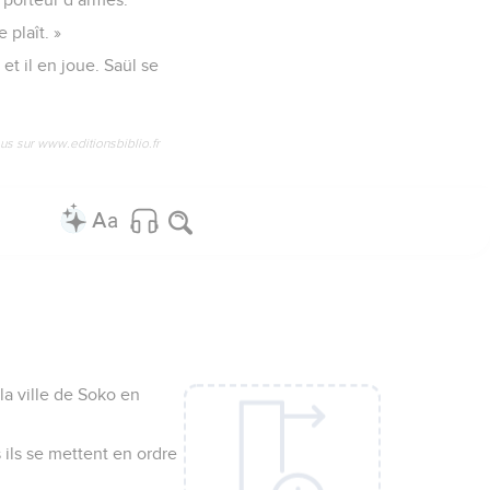
 plaît. »
et il en joue. Saül se
us sur www.editionsbiblio.fr
 la ville de Soko en
s ils se mettent en ordre