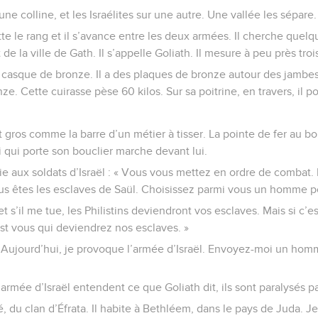
 une colline, et les Israélites sur une autre. Une vallée les sépare.
itte le rang et il s’avance entre les deux armées. Il cherche quelq
 de la ville de Gath. Il s’appelle Goliath. Il mesure à peu près tro
un casque de bronze. Il a des plaques de bronze autour des jambes
nze. Cette cuirasse pèse 60 kilos. Sur sa poitrine, en travers, il 
t gros comme la barre d’un métier à tisser. La pointe de fer au b
i qui porte son bouclier marche devant lui.
 crie aux soldats d’Israël : « Vous vous mettez en ordre de combat
vous êtes les esclaves de Saül. Choisissez parmi vous un homme po
 et s’il me tue, les Philistins deviendront vos esclaves. Mais si c’es
c’est vous qui deviendrez nos esclaves. »
 « Aujourd’hui, je provoque l’armée d’Israël. Envoyez-moi un homm
armée d’Israël entendent ce que Goliath dit, ils sont paralysés pa
é, du clan d’Éfrata. Il habite à Bethléem, dans le pays de Juda. Jes