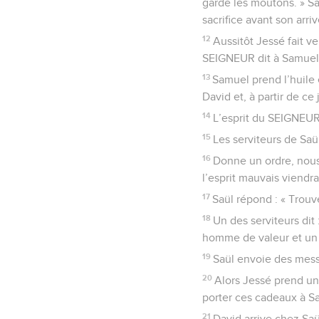
garde les moutons. » S
sacrifice avant son arriv
12
Aussitôt Jessé fait ve
SEIGNEUR dit à Samuel : «
13
Samuel prend l’huile 
David et, à partir de ce 
14
L’esprit du SEIGNEUR 
15
Les serviteurs de Saül
16
Donne un ordre, nous 
l’esprit mauvais viendra
17
Saül répond : « Trou
18
Un des serviteurs dit
homme de valeur et un b
19
Saül envoie des messa
20
Alors Jessé prend un 
porter ces cadeaux à Sa
21
David arrive chez Saül