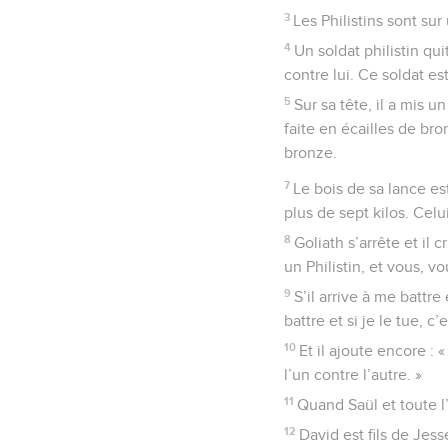
3
Les Philistins sont sur
4
Un soldat philistin qu
contre lui. Ce soldat est
5
Sur sa tête, il a mis 
faite en écailles de bro
bronze.
7
Le bois de sa lance es
plus de sept kilos. Celu
8
Goliath s’arrête et il
un Philistin, et vous, 
9
S’il arrive à me battre
battre et si je le tue, 
10
Et il ajoute encore :
l’un contre l’autre. »
11
Quand Saül et toute l’
12
David est fils de Jess