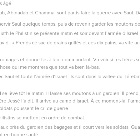
ès âgé.
Éliab, Abinadab et Chamma, sont partis faire la guerre avec Saül. D
er servir Saül quelque temps, puis de revenir garder les moutons 
ath le Philistin se présente matin et soir devant l’armée d’Israël.
avid : « Prends ce sac de grains grillés et ces dix pains, va vite a
fromages et donne-les à leur commandant. Va voir si tes frères 
hose qui me montrera que tout va bien là-bas.
c Saül et toute l’armée d’Israël. Ils sont dans la vallée du Térébin
 se lève tôt le matin. Il laisse ses moutons à un gardien. Il prend
 Jessé l’a dit. Il arrive au camp d’Israël. À ce moment-là, l’arm
oldats poussent le cri de guerre.
Philistins se mettent en ordre de combat.
aux près du gardien des bagages et il court vers les soldats. Quan
ont en bonne santé.