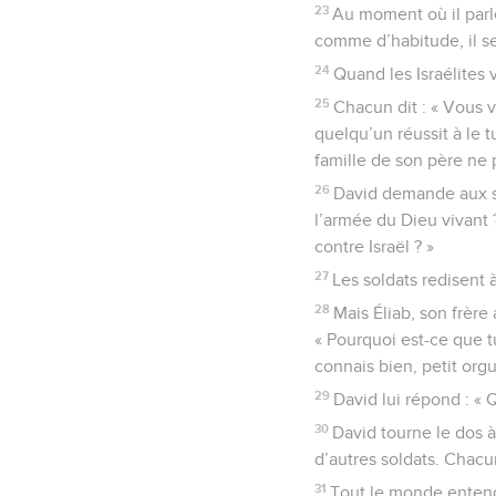
23
Au moment où il parle
comme d’habitude, il se 
24
Quand les Israélites v
25
Chacun dit : « Vous v
quelqu’un réussit à le t
famille de son père ne p
26
David demande aux sol
l’armée du Dieu vivant ?
contre Israël ? »
27
Les soldats redisent 
28
Mais Éliab, son frère
« Pourquoi est-ce que tu
connais bien, petit org
29
David lui répond : « 
30
David tourne le dos à
d’autres soldats. Chac
31
Tout le monde entend 