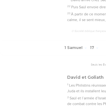
22
Puis Saül envoie dire
23
À partir de ce moment
calme, il se sent mieux, 
© Société biblique français
1 Samuel
17
Seuls les É
David et Goliath
1
Les Philistins réunisse
Juda et ils installent 
2
Saül et l’armée d’Isra
de combat contre les Phi