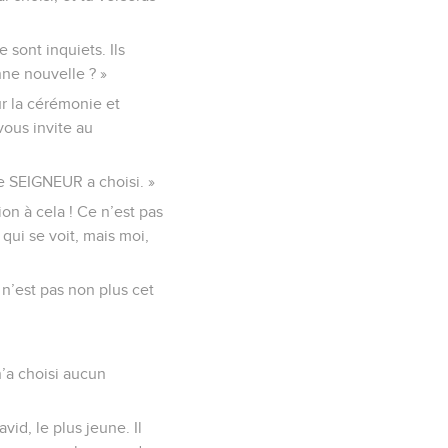
 sont inquiets. Ils
nne nouvelle ? »
r la cérémonie et
vous invite au
le SEIGNEUR a choisi. »
ion à cela ! Ce n’est pas
qui se voit, mais moi,
 n’est pas non plus cet
n’a choisi aucun
avid, le plus jeune. Il