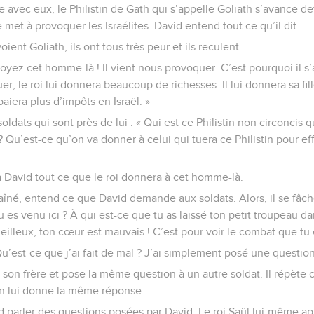
 avec eux, le Philistin de Gath qui s’appelle Goliath s’avance d
met à provoquer les Israélites. David entend tout ce qu’il dit.
oient Goliath, ils ont tous très peur et ils reculent.
oyez cet homme-là ! Il vient nous provoquer. C’est pourquoi il s
uer, le roi lui donnera beaucoup de richesses. Il lui donnera sa fil
aiera plus d’impôts en Israël. »
dats qui sont près de lui : « Qui est ce Philistin non circoncis q
 Qu’est-ce qu’on va donner à celui qui tuera ce Philistin pour eff
à David tout ce que le roi donnera à cet homme-là.
 aîné, entend ce que David demande aux soldats. Alors, il se fâche 
 es venu ici ? À qui est-ce que tu as laissé ton petit troupeau da
ueilleux, ton cœur est mauvais ! C’est pour voir le combat que tu 
Qu’est-ce que j’ai fait de mal ? J’ai simplement posé une question
 son frère et pose la même question à un autre soldat. Il répète 
un lui donne la même réponse.
parler des questions posées par David. Le roi Saül lui-même appr