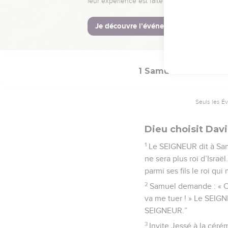
même regrette d’avoir c
© Société biblique français
1 Samuel
16
Seuls les É
Dieu choisit Da
1
Le SEIGNEUR dit à Samu
ne sera plus roi d’Israël
parmi ses fils le roi qui 
2
Samuel demande : « Co
va me tuer ! » Le SEIGNE
SEIGNEUR.”
3
Invite Jessé à la cérém