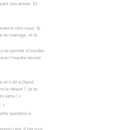
evant son armée. Et
’avance vers nous. Si
le en mariage, et la
ui se permet d’insulter
acer l’insulte lancée
et il dit à David :
ns le désert ? Je te
es venu ! »
. »
cette question à
end cela. Il fait tout