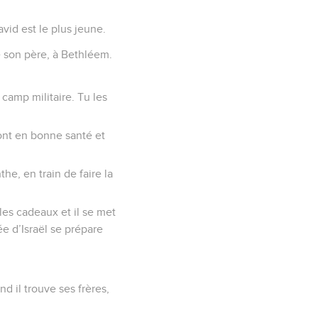
avid est le plus jeune.
de son père, à Bethléem.
u camp militaire. Tu les
sont en bonne santé et
the, en train de faire la
 les cadeaux et il se met
ée d’Israël se prépare
d il trouve ses frères,