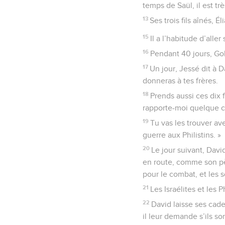
temps de Saül, il est tr
13
Ses trois fils aînés, 
15
Il a l’habitude d’all
16
Pendant 40 jours, Goli
17
Un jour, Jessé dit à D
donneras à tes frères.
18
Prends aussi ces dix 
rapporte-moi quelque c
19
Tu vas les trouver ave
guerre aux Philistins. »
20
Le jour suivant, David
en route, comme son père
pour le combat, et les s
21
Les Israélites et les 
22
David laisse ses cade
il leur demande s’ils s