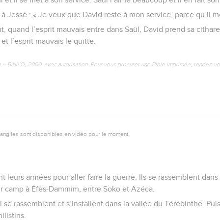
 à Jessé : « Je veux que David reste à mon service, parce qu’il me
, quand l’esprit mauvais entre dans Saül, David prend sa cithare 
et l’esprit mauvais le quitte.
e – Bibli’O, 2000, avec autorisation. Pour vous procurer une Bible imprimée, rendez-vo
vangiles sont disponibles en vidéo pour le moment.
nt leurs armées pour aller faire la guerre. Ils se rassemblent dans
leur camp à Éfès-Dammim, entre Soko et Azéca.
ël se rassemblent et s’installent dans la vallée du Térébinthe. Pui
listins.