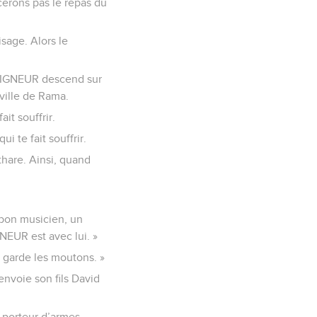
cerons pas le repas du
isage. Alors le
u SEIGNEUR descend sur
a ville de Rama.
it souffrir.
i te fait souffrir.
thare. Ainsi, quand
 bon musicien, un
GNEUR est avec lui. »
i garde les moutons. »
envoie son fils David
n porteur d’armes.