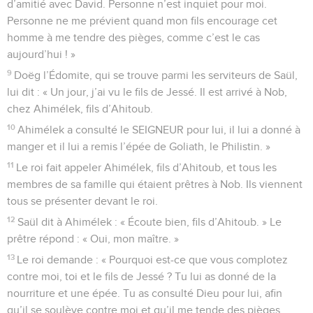
d’amitié avec David. Personne n’est inquiet pour moi.
Personne ne me prévient quand mon fils encourage cet
homme à me tendre des pièges, comme c’est le cas
aujourd’hui ! »
9
Doëg l’Édomite, qui se trouve parmi les serviteurs de Saül,
lui dit : « Un jour, j’ai vu le fils de Jessé. Il est arrivé à Nob,
chez Ahimélek, fils d’Ahitoub.
10
Ahimélek a consulté le SEIGNEUR pour lui, il lui a donné à
manger et il lui a remis l’épée de Goliath, le Philistin. »
11
Le roi fait appeler Ahimélek, fils d’Ahitoub, et tous les
membres de sa famille qui étaient prêtres à Nob. Ils viennent
tous se présenter devant le roi.
12
Saül dit à Ahimélek : « Écoute bien, fils d’Ahitoub. » Le
prêtre répond : « Oui, mon maître. »
13
Le roi demande : « Pourquoi est-ce que vous complotez
contre moi, toi et le fils de Jessé ? Tu lui as donné de la
nourriture et une épée. Tu as consulté Dieu pour lui, afin
qu’il se soulève contre moi et qu’il me tende des pièges.