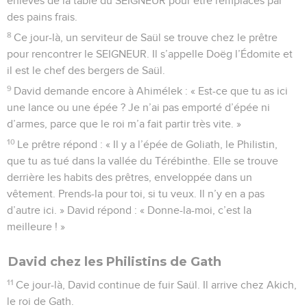
enlevés de la table du SEIGNEUR pour être remplacés par
des pains frais.
8
Ce jour-là, un serviteur de Saül se trouve chez le prêtre
pour rencontrer le SEIGNEUR. Il s’appelle Doëg l’Édomite et
il est le chef des bergers de Saül.
9
David demande encore à Ahimélek : « Est-ce que tu as ici
une lance ou une épée ? Je n’ai pas emporté d’épée ni
d’armes, parce que le roi m’a fait partir très vite. »
10
Le prêtre répond : « Il y a l’épée de Goliath, le Philistin,
que tu as tué dans la vallée du Térébinthe. Elle se trouve
derrière les habits des prêtres, enveloppée dans un
vêtement. Prends-la pour toi, si tu veux. Il n’y en a pas
d’autre ici. » David répond : « Donne-la-moi, c’est la
meilleure ! »
David chez les Philistins de Gath
11
Ce jour-là, David continue de fuir Saül. Il arrive chez Akich,
le roi de Gath.