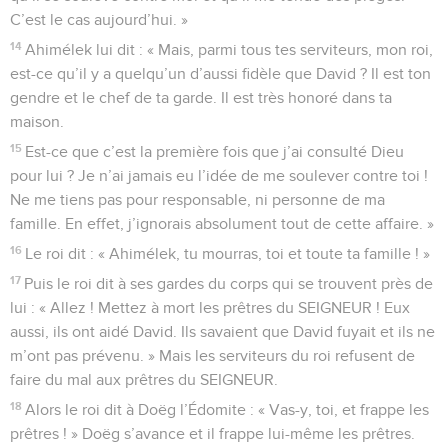
C’est le cas aujourd’hui. »
14
Ahimélek lui dit : « Mais, parmi tous tes serviteurs, mon roi,
est-ce qu’il y a quelqu’un d’aussi fidèle que David ? Il est ton
gendre et le chef de ta garde. Il est très honoré dans ta
maison.
15
Est-ce que c’est la première fois que j’ai consulté Dieu
pour lui ? Je n’ai jamais eu l’idée de me soulever contre toi !
Ne me tiens pas pour responsable, ni personne de ma
famille. En effet, j’ignorais absolument tout de cette affaire. »
16
Le roi dit : « Ahimélek, tu mourras, toi et toute ta famille ! »
17
Puis le roi dit à ses gardes du corps qui se trouvent près de
lui : « Allez ! Mettez à mort les prêtres du SEIGNEUR ! Eux
aussi, ils ont aidé David. Ils savaient que David fuyait et ils ne
m’ont pas prévenu. » Mais les serviteurs du roi refusent de
faire du mal aux prêtres du SEIGNEUR.
18
Alors le roi dit à Doëg l’Édomite : « Vas-y, toi, et frappe les
prêtres ! » Doëg s’avance et il frappe lui-même les prêtres.