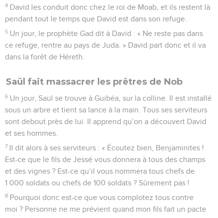
4
David les conduit donc chez le roi de Moab, et ils restent là
pendant tout le temps que David est dans son refuge.
5
Un jour, le prophète Gad dit à David : « Ne reste pas dans
ce refuge, rentre au pays de Juda. » David part donc et il va
dans la forêt de Héreth.
Saül fait massacrer les prêtres de Nob
6
Un jour, Saül se trouve à Guibéa, sur la colline. Il est installé
sous un arbre et tient sa lance à la main. Tous ses serviteurs
sont debout près de lui. Il apprend qu’on a découvert David
et ses hommes.
7
Il dit alors à ses serviteurs : « Écoutez bien, Benjaminites !
Est-ce que le fils de Jessé vous donnera à tous des champs
et des vignes ? Est-ce qu’il vous nommera tous chefs de
1 000 soldats ou chefs de 100 soldats ? Sûrement pas !
8
Pourquoi donc est-ce que vous complotez tous contre
moi ? Personne ne me prévient quand mon fils fait un pacte