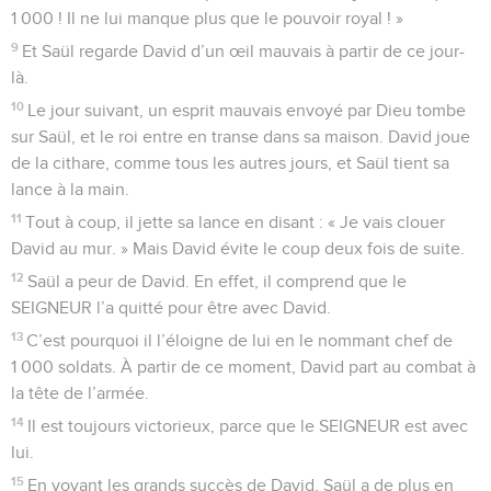
1 000 ! Il ne lui manque plus que le pouvoir royal ! »
9
Et Saül regarde David d’un œil mauvais à partir de ce jour-
là.
10
Le jour suivant, un esprit mauvais envoyé par Dieu tombe
sur Saül, et le roi entre en transe dans sa maison. David joue
de la cithare, comme tous les autres jours, et Saül tient sa
lance à la main.
11
Tout à coup, il jette sa lance en disant : « Je vais clouer
David au mur. » Mais David évite le coup deux fois de suite.
12
Saül a peur de David. En effet, il comprend que le
SEIGNEUR l’a quitté pour être avec David.
13
C’est pourquoi il l’éloigne de lui en le nommant chef de
1 000 soldats. À partir de ce moment, David part au combat à
la tête de l’armée.
14
Il est toujours victorieux, parce que le SEIGNEUR est avec
lui.
15
En voyant les grands succès de David, Saül a de plus en