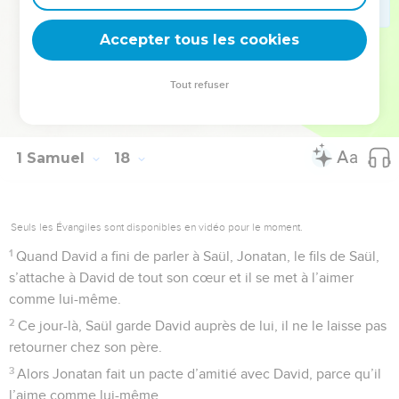
David répond : « Je suis le fils de ton serviteur Jessé, de
Accepter tous les cookies
Bethléem. »
© Société biblique française – Bibli’O, 2000, avec autorisation. Pour vous procurer
Tout refuser
une Bible imprimée, rendez-vous sur www.editionsbiblio.fr
1 Samuel
18
Seuls les Évangiles sont disponibles en vidéo pour le moment.
1
Quand David a fini de parler à Saül, Jonatan, le fils de Saül,
s’attache à David de tout son cœur et il se met à l’aimer
comme lui-même.
2
Ce jour-là, Saül garde David auprès de lui, il ne le laisse pas
retourner chez son père.
3
Alors Jonatan fait un pacte d’amitié avec David, parce qu’il
l’aime comme lui-même.