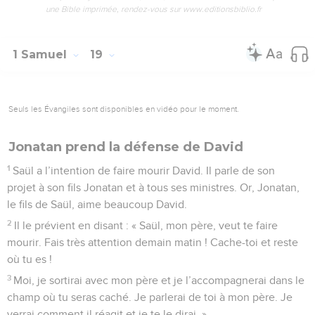
une Bible imprimée, rendez-vous sur www.editionsbiblio.fr
1 Samuel
19
Seuls les Évangiles sont disponibles en vidéo pour le moment.
Jonatan prend la défense de David
1
Saül a l’intention de faire mourir David. Il parle de son
projet à son fils Jonatan et à tous ses ministres. Or, Jonatan,
le fils de Saül, aime beaucoup David.
2
Il le prévient en disant : « Saül, mon père, veut te faire
mourir. Fais très attention demain matin ! Cache-toi et reste
où tu es !
3
Moi, je sortirai avec mon père et je l’accompagnerai dans le
champ où tu seras caché. Je parlerai de toi à mon père. Je
verrai comment il réagit et je te le dirai. »