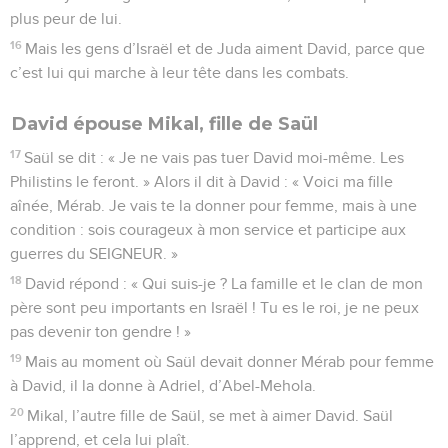
plus peur de lui.
16
Mais les gens d’Israël et de Juda aiment David, parce que
c’est lui qui marche à leur tête dans les combats.
David épouse Mikal, fille de Saül
17
Saül se dit : « Je ne vais pas tuer David moi-même. Les
Philistins le feront. » Alors il dit à David : « Voici ma fille
aînée, Mérab. Je vais te la donner pour femme, mais à une
condition : sois courageux à mon service et participe aux
guerres du SEIGNEUR. »
18
David répond : « Qui suis-je ? La famille et le clan de mon
père sont peu importants en Israël ! Tu es le roi, je ne peux
pas devenir ton gendre ! »
19
Mais au moment où Saül devait donner Mérab pour femme
à David, il la donne à Adriel, d’Abel-Mehola.
20
Mikal, l’autre fille de Saül, se met à aimer David. Saül
l’apprend, et cela lui plaît.