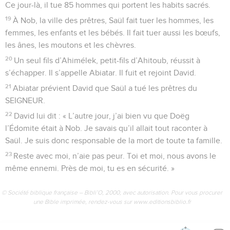
Ce jour-là, il tue 85 hommes qui portent les habits sacrés.
19
À Nob, la ville des prêtres, Saül fait tuer les hommes, les
femmes, les enfants et les bébés. Il fait tuer aussi les bœufs,
les ânes, les moutons et les chèvres.
20
Un seul fils d’Ahimélek, petit-fils d’Ahitoub, réussit à
s’échapper. Il s’appelle Abiatar. Il fuit et rejoint David.
21
Abiatar prévient David que Saül a tué les prêtres du
SEIGNEUR.
22
David lui dit : « L’autre jour, j’ai bien vu que Doëg
l’Édomite était à Nob. Je savais qu’il allait tout raconter à
Saül. Je suis donc responsable de la mort de toute ta famille.
23
Reste avec moi, n’aie pas peur. Toi et moi, nous avons le
même ennemi. Près de moi, tu es en sécurité. »
© Société biblique française – Bibli’O, 2000, avec autorisation. Pour vous procurer
une Bible imprimée, rendez-vous sur www.editionsbiblio.fr