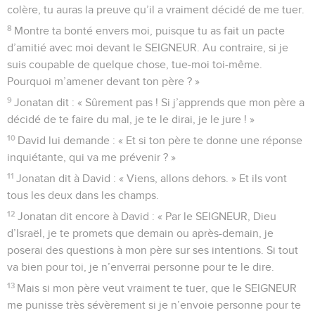
colère, tu auras la preuve qu’il a vraiment décidé de me tuer.
8
Montre ta bonté envers moi, puisque tu as fait un pacte
d’amitié avec moi devant le SEIGNEUR. Au contraire, si je
suis coupable de quelque chose, tue-moi toi-même.
Pourquoi m’amener devant ton père ? »
9
Jonatan dit : « Sûrement pas ! Si j’apprends que mon père a
décidé de te faire du mal, je te le dirai, je le jure ! »
10
David lui demande : « Et si ton père te donne une réponse
inquiétante, qui va me prévenir ? »
11
Jonatan dit à David : « Viens, allons dehors. » Et ils vont
tous les deux dans les champs.
12
Jonatan dit encore à David : « Par le SEIGNEUR, Dieu
d’Israël, je te promets que demain ou après-demain, je
poserai des questions à mon père sur ses intentions. Si tout
va bien pour toi, je n’enverrai personne pour te le dire.
13
Mais si mon père veut vraiment te tuer, que le SEIGNEUR
me punisse très sévèrement si je n’envoie personne pour te