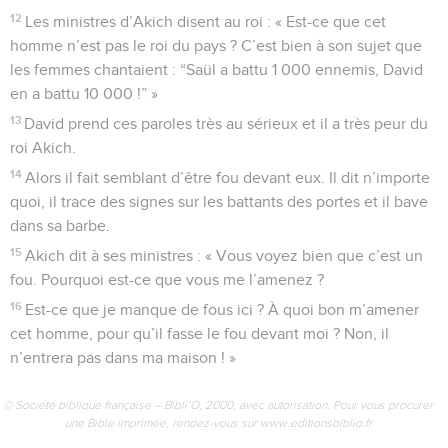
12
Les ministres d’Akich disent au roi : « Est-ce que cet
homme n’est pas le roi du pays ? C’est bien à son sujet que
les femmes chantaient : “Saül a battu 1 000 ennemis, David
en a battu 10 000 !” »
13
David prend ces paroles très au sérieux et il a très peur du
roi Akich.
14
Alors il fait semblant d’être fou devant eux. Il dit n’importe
quoi, il trace des signes sur les battants des portes et il bave
dans sa barbe.
15
Akich dit à ses ministres : « Vous voyez bien que c’est un
fou. Pourquoi est-ce que vous me l’amenez ?
16
Est-ce que je manque de fous ici ? À quoi bon m’amener
cet homme, pour qu’il fasse le fou devant moi ? Non, il
n’entrera pas dans ma maison ! »
© Société biblique française – Bibli’O, 2000, avec autorisation. Pour vous procurer
une Bible imprimée, rendez-vous sur www.editionsbiblio.fr