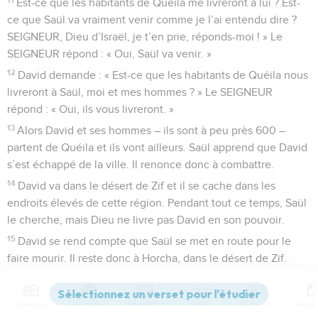
Est-ce que les habitants de Quéila me livreront à lui ? Est-
ce que Saül va vraiment venir comme je l’ai entendu dire ?
SEIGNEUR, Dieu d’Israël, je t’en prie, réponds-moi ! » Le
SEIGNEUR répond : « Oui, Saül va venir. »
12
David demande : « Est-ce que les habitants de Quéila nous
livreront à Saül, moi et mes hommes ? » Le SEIGNEUR
répond : « Oui, ils vous livreront. »
13
Alors David et ses hommes – ils sont à peu près 600 –
partent de Quéila et ils vont ailleurs. Saül apprend que David
s’est échappé de la ville. Il renonce donc à combattre.
14
David va dans le désert de Zif et il se cache dans les
endroits élevés de cette région. Pendant tout ce temps, Saül
le cherche, mais Dieu ne livre pas David en son pouvoir.
15
David se rend compte que Saül se met en route pour le
faire mourir. Il reste donc à Horcha, dans le désert de Zif.
16
Un jour, Jonatan, fils de Saül, va trouver David à Horcha. Il
rend courage à David au nom de Dieu.
Contenus
Versions
Commentaires
Strong
Dictionnaire
17
Il lui dit : « N’aie pas peur ! Saül, mon père, ne pourra pas