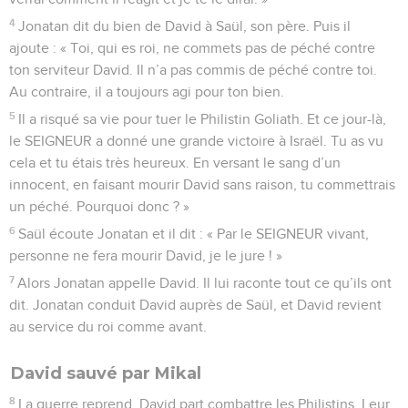
4
Jonatan dit du bien de David à Saül, son père. Puis il
ajoute : « Toi, qui es roi, ne commets pas de péché contre
ton serviteur David. Il n’a pas commis de péché contre toi.
Au contraire, il a toujours agi pour ton bien.
5
Il a risqué sa vie pour tuer le Philistin Goliath. Et ce jour-là,
le SEIGNEUR a donné une grande victoire à Israël. Tu as vu
cela et tu étais très heureux. En versant le sang d’un
innocent, en faisant mourir David sans raison, tu commettrais
un péché. Pourquoi donc ? »
6
Saül écoute Jonatan et il dit : « Par le SEIGNEUR vivant,
personne ne fera mourir David, je le jure ! »
7
Alors Jonatan appelle David. Il lui raconte tout ce qu’ils ont
dit. Jonatan conduit David auprès de Saül, et David revient
au service du roi comme avant.
David sauvé par Mikal
8
La guerre reprend. David part combattre les Philistins. Leur