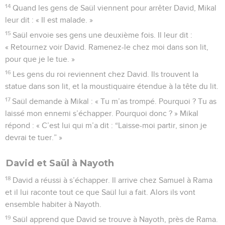
14
Quand les gens de Saül viennent pour arrêter David, Mikal
leur dit : « Il est malade. »
15
Saül envoie ses gens une deuxième fois. Il leur dit :
« Retournez voir David. Ramenez-le chez moi dans son lit,
pour que je le tue. »
16
Les gens du roi reviennent chez David. Ils trouvent la
statue dans son lit, et la moustiquaire étendue à la tête du lit.
17
Saül demande à Mikal : « Tu m’as trompé. Pourquoi ? Tu as
laissé mon ennemi s’échapper. Pourquoi donc ? » Mikal
répond : « C’est lui qui m’a dit : “Laisse-moi partir, sinon je
devrai te tuer.” »
David et Saül à Nayoth
18
David a réussi à s’échapper. Il arrive chez Samuel à Rama
et il lui raconte tout ce que Saül lui a fait. Alors ils vont
ensemble habiter à Nayoth.
19
Saül apprend que David se trouve à Nayoth, près de Rama.