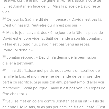
réservé, contre le mur. Le général Abner s’assoit à côté de
lui, et Jonatan en face de lui. Mais la place de David reste
vide.
26
Ce jour-là, Saül ne dit rien. Il pense : « David n’est pas là.
C’est un hasard. Peut-être qu’il n’est pas pur. »
27
Mais le jour suivant, deuxième jour de la fête, la place de
David est encore vide. Et Saül demande à son fils Jonatan :
« Hier et aujourd’hui, David n’est pas venu au repas.
Pourquoi donc ? »
28
Jonatan répond : « David m’a demandé la permission
d’aller à Bethléem.
29
Il m’a dit : “Laisse-moi partir, nous avons un sacrifice de
famille là-bas, et mon frère me demande de venir prendre
part à ce sacrifice. Si je suis ton ami, permets-moi d’aller voir
ma famille.” Voilà pourquoi David n’est pas venu au repas de
fête chez toi. »
30
Saül se met en colère contre Jonatan et il lui dit : « Fils de
chienne ! Je le sais, tu as pris pour ami ce fils de Jessé. C’est