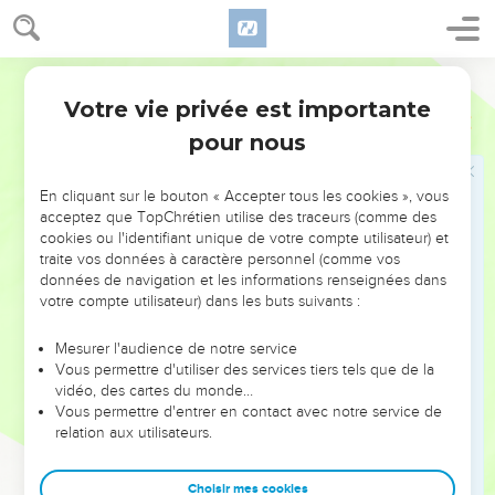
Chaaraïm jusqu’à Gath et Écron.
53
Puis les Israélites arrêtent de poursuivre les Philistins et ils
Parole de Vie
reviennent piller leur camp.
Votre vie privée est importante
54
David prend la tête de Goliath et il l’apporte à Jérusalem.
1 Samuel
17
pour nous
Il met les armes du Philistin dans sa tente.
Jonatan conclut un pacte d'amitié avec
En cliquant sur le bouton « Accepter tous les cookies », vous
acceptez que TopChrétien utilise des traceurs (comme des
David
cookies ou l'identifiant unique de votre compte utilisateur) et
traite vos données à caractère personnel (comme vos
55
Saül a vu David partir pour combattre Goliath. À ce
données de navigation et les informations renseignées dans
moment-là, il a dit à Abner, le chef de son armée : « Abner,
votre compte utilisateur) dans les buts suivants :
ce garçon est le fils de qui ? » Abner a répondu : « Je n’en
sais rien du tout, mon roi. »
Mesurer l'audience de notre service
Vous permettre d'utiliser des services tiers tels que de la
56
Saül a dit : « Renseigne-toi pour le savoir. »
vidéo, des cartes du monde…
57
C’est pourquoi, quand David revient au camp après avoir
Vous permettre d'entrer en contact avec notre service de
relation aux utilisateurs.
tué Goliath, Abner va le chercher et le présente à Saül. Il a
encore la tête du Philistin dans ses mains.
Choisir mes cookies
58
Saül lui demande : « Tu es le fils de qui, jeune homme ? »