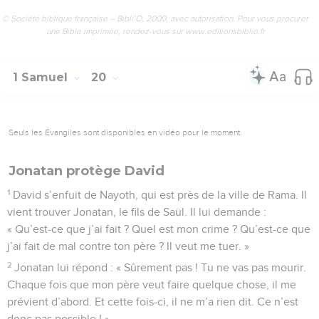
© Société biblique française – Bibli’O, 2000, avec autorisation. Pour vous procurer
une Bible imprimée, rendez-vous sur www.editionsbiblio.fr
1 Samuel
20
Seuls les Évangiles sont disponibles en vidéo pour le moment.
Jonatan protège David
1
David s’enfuit de Nayoth, qui est près de la ville de Rama. Il
vient trouver Jonatan, le fils de Saül. Il lui demande :
« Qu’est-ce que j’ai fait ? Quel est mon crime ? Qu’est-ce que
j’ai fait de mal contre ton père ? Il veut me tuer. »
2
Jonatan lui répond : « Sûrement pas ! Tu ne vas pas mourir.
Chaque fois que mon père veut faire quelque chose, il me
prévient d’abord. Et cette fois-ci, il ne m’a rien dit. Ce n’est
donc pas possible ! »