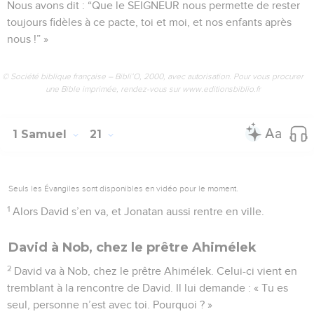
Nous avons dit : “Que le SEIGNEUR nous permette de rester
toujours fidèles à ce pacte, toi et moi, et nos enfants après
nous !” »
© Société biblique française – Bibli’O, 2000, avec autorisation. Pour vous procurer
une Bible imprimée, rendez-vous sur www.editionsbiblio.fr
1 Samuel
21
Seuls les Évangiles sont disponibles en vidéo pour le moment.
1
Alors David s’en va, et Jonatan aussi rentre en ville.
David à Nob, chez le prêtre Ahimélek
2
David va à Nob, chez le prêtre Ahimélek. Celui-ci vient en
tremblant à la rencontre de David. Il lui demande : « Tu es
seul, personne n’est avec toi. Pourquoi ? »