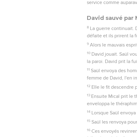
service comme auparav
David sauvé par 
8
La guerre continuait. D
défaite et ils prirent la 
9
Alors le mauvais esprit
10
David jouait. Saül vou
la paroi. David prit la f
11
Saül envoya des homme
femme de David, l'en in
12
Elle le fit descendre p
13
Ensuite Mical prit le 
enveloppa le théraphim
14
Lorsque Saül envoya d
15
Saül les renvoya pour 
16
Ces envoyés revinrent