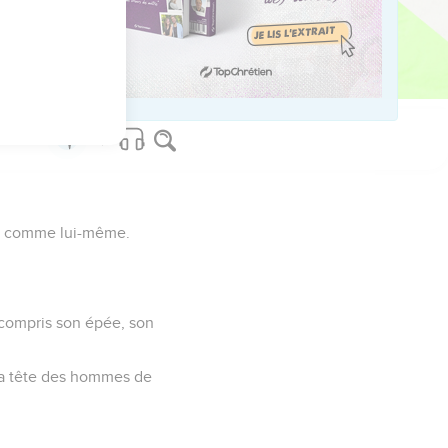
ant Saül. David tenait à
e ton serviteur Isaï, le
vid comme lui-même.
y compris son épée, son
à la tête des hommes de