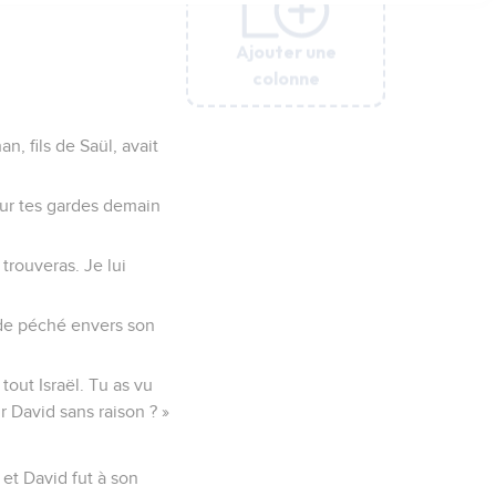
Ajouter une
Ajouter une
Ajouter une
Ajouter une
Ajouter une
Ajouter une
colonne
colonne
colonne
colonne
colonne
colonne
n, fils de Saül, avait
 sur tes gardes demain
trouveras. Je lui
s de péché envers son
 tout Israël. Tu as vu
r David sans raison ? »
 et David fut à son