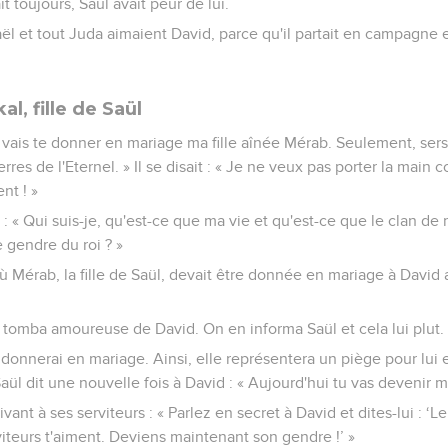
it toujours, Saül avait peur de lui.
aël et tout Juda aimaient David, parce qu'il partait en campagne e
l, fille de Saül
Je vais te donner en mariage ma fille aînée Mérab. Seulement, se
s de l'Eternel. » Il se disait : « Je ne veux pas porter la main c
ent ! »
 : « Qui suis-je, qu'est-ce que ma vie et qu'est-ce que le clan de
 gendre du roi ? »
Mérab, la fille de Saül, devait être donnée en mariage à David a
ül, tomba amoureuse de David. On en informa Saül et cela lui plut.
 lui donnerai en mariage. Ainsi, elle représentera un piège pour lui 
Saül dit une nouvelle fois à David : « Aujourd'hui tu vas devenir 
vant à ses serviteurs : « Parlez en secret à David et dites-lui : ‘Le
viteurs t'aiment. Deviens maintenant son gendre !’ »