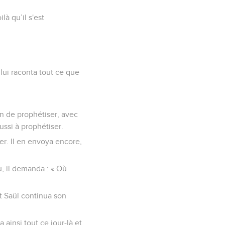
là qu’il s'est
 lui raconta tout ce que
n de prophétiser, avec
ussi à prophétiser.
er. Il en envoya encore,
u, il demanda : « Où
et Saül continua son
 ainsi tout ce jour-là et