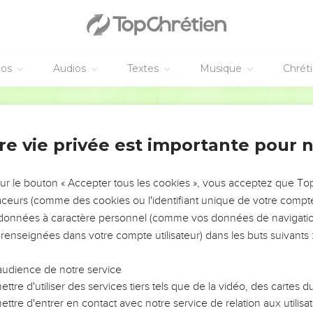
hilistin tomba le visage contre terre.
 et une pierre, David fut plus fort que le Philistin ; il le frappa e
s du Philistin et prit son épée en la tirant du fourreau. Il l’acheva e
éos
Audios
Textes
Musique
Chrét
it mort, les Philistins prirent la fuite.
Segond 21
t de Juda se levèrent, poussèrent des cris et les poursuivirent j
n. Les Philistins blessés à mort tombèrent sur le chemin de Shaa
re vie privée est importante pour 
fin à leur poursuite et revinrent piller le camp.
Philistin et l’amena à Jérusalem, et il déposa dans sa tente les ar
sur le bouton « Accepter tous les cookies », vous acceptez que T
traceurs (comme des cookies ou l'identifiant unique de votre compte 
un pacte d'amitié avec David
s données à caractère personnel (comme vos données de navigatio
 renseignées dans votre compte utilisateur) dans les buts suivants 
David marcher à la rencontre du Philistin, il avait dit à Abner, le
l le fils, Abner ? » Abner avait répondu : « Aussi vrai que ton âme
audience de notre service
ttre d'utiliser des services tiers tels que de la vidéo, des cartes
r savoir de qui ce jeune homme est le fils », avait dit le roi.
ttre d'entrer en contact avec notre service de relation aux utilisat