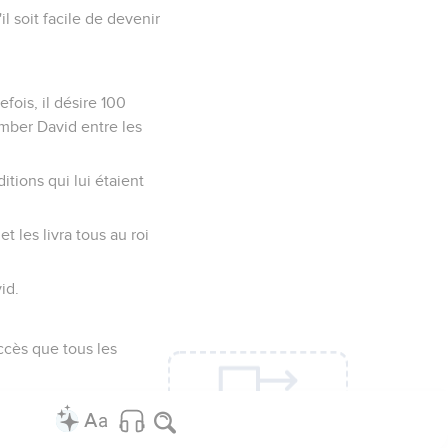
l soit facile de devenir
fois, il désire 100
omber David entre les
itions qui lui étaient
t les livra tous au roi
id.
ccès que tous les