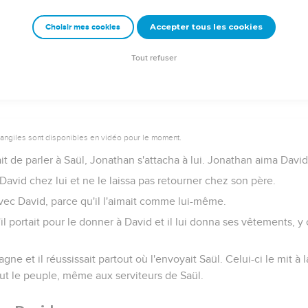
our après avoir tué le Philistin, Abner le prit et le conduisit dev
tin.
Accepter tous les cookies
Choisir mes cookies
 es-tu le fils, jeune homme ? » Et David répondit : « Je suis le fils d
Tout refuser
vangiles sont disponibles en vidéo pour le moment.
ait de parler à Saül, Jonathan s'attacha à lui. Jonathan aima Da
 David chez lui et ne le laissa pas retourner chez son père.
avec David, parce qu'il l'aimait comme lui-même.
u'il portait pour le donner à David et il lui donna ses vêtements, 
gne et il réussissait partout où l'envoyait Saül. Celui-ci le mit 
 tout le peuple, même aux serviteurs de Saül.