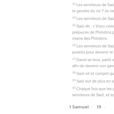
23
Les serviteurs de Saül
le gendre du roi ? Je 
24
Les serviteurs de Saü
25
Saül dit : « Voici co
prépuces de Philistins 
mains des Philistins.
26
Les serviteurs de Saü
posées pour devenir le g
27
David se leva, partit 
afin de devenir son gen
28
Saül vit et comprit qu
29
Saül eut de plus en p
30
Chaque fois que les p
serviteurs de Saül, et 
1 Samuel
19