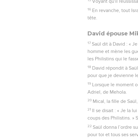
Voyant qu'il réussissa
16
En revanche, tout Isr
tête.
David épouse Mika
17
Saül dit à David : « 
homme et mène les guerre
les Philistins qui le fass
18
David répondit à Saül
pour que je devienne le
19
Lorsque le moment où 
Adriel, de Mehola.
20
Mical, la fille de Sa
21
Il se disait : « Je la
coups des Philistins. » 
22
Saül donna l’ordre sui
pour toi et tous ses ser