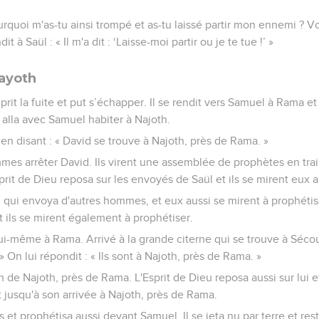
ourquoi m'as-tu ainsi trompé et as-tu laissé partir mon ennemi ? Voi
 à Saül : « Il m'a dit : ‘Laisse-moi partir ou je te tue !’ »
Nayoth
prit la fuite et put s’échapper. Il se rendit vers Samuel à Rama et
 il alla avec Samuel habiter à Najoth.
 en disant : « David se trouve à Najoth, près de Rama. »
es arrêter David. Ils virent une assemblée de prophètes en trai
prit de Dieu reposa sur les envoyés de Saül et ils se mirent eux a
, qui envoya d'autres hommes, et eux aussi se mirent à prophétis
et ils se mirent également à prophétiser.
lui-même à Rama. Arrivé à la grande citerne qui se trouve à Séco
 On lui répondit : « Ils sont à Najoth, près de Rama. »
tion de Najoth, près de Rama. L'Esprit de Dieu reposa aussi sur lui 
jusqu'à son arrivée à Najoth, près de Rama.
s et prophétisa aussi devant Samuel. Il se jeta nu par terre et resta