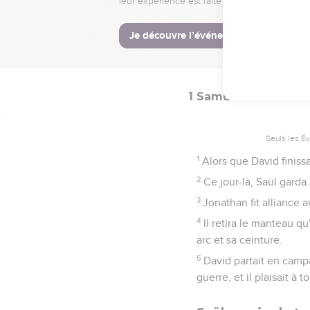
Quand David fut de ret
la main la tête du Philis
58
Saül lui dit : « De qui
Bethléhémite. »
1 Samuel
18
Seuls les É
1
Alors que David finiss
2
Ce jour-là, Saül garda
3
Jonathan fit alliance 
4
Il retira le manteau q
arc et sa ceinture.
5
David partait en campa
guerre, et il plaisait à