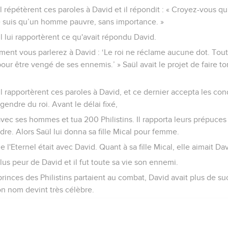
 répétèrent ces paroles à David et il répondit : « Croyez-vous qu'i
ne suis qu’un homme pauvre, sans importance. »
l lui rapportèrent ce qu'avait répondu David.
mment vous parlerez à David : ‘Le roi ne réclame aucune dot. Toute
pour être vengé de ses ennemis.’ » Saül avait le projet de faire t
l rapportèrent ces paroles à David, et ce dernier accepta les cond
endre du roi. Avant le délai fixé,
avec ses hommes et tua 200 Philistins. Il rapporta leurs prépuces e
dre. Alors Saül lui donna sa fille Mical pour femme.
e l'Eternel était avec David. Quant à sa fille Mical, elle aimait Dav
lus peur de David et il fut toute sa vie son ennemi.
rinces des Philistins partaient au combat, David avait plus de su
son nom devint très célèbre.