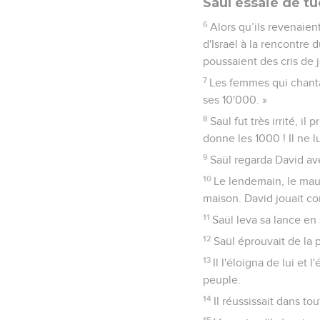
Saül essaie de t
6
Alors qu’ils revenaien
d'Israël à la rencontre 
poussaient des cris de j
7
Les femmes qui chantai
ses 10'000. »
8
Saül fut très irrité, il
donne les 1000 ! Il ne l
9
Saül regarda David ave
10
Le lendemain, le mauv
maison. David jouait com
11
Saül leva sa lance en 
12
Saül éprouvait de la p
13
Il l'éloigna de lui et
peuple.
14
Il réussissait dans tou
15