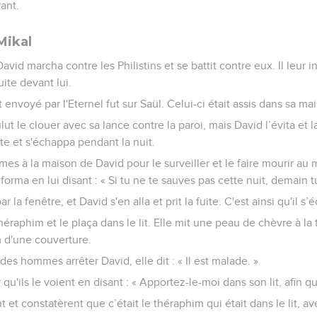
ant.
Mikal
avid marcha contre les Philistins et se battit contre eux. Il leur 
fuite devant lui.
 envoyé par l'Eternel fut sur Saül. Celui-ci était assis dans sa ma
lut le clouer avec sa lance contre la paroi, mais David l’évita et 
uite et s'échappa pendant la nuit.
s à la maison de David pour le surveiller et le faire mourir au m
forma en lui disant : « Si tu ne te sauves pas cette nuit, demain
ar la fenêtre, et David s'en alla et prit la fuite. C'est ainsi qu'il s
théraphim et le plaça dans le lit. Elle mit une peau de chèvre à la t
 d'une couverture.
es hommes arrêter David, elle dit : « Il est malade. »
qu'ils le voient en disant : « Apportez-le-moi dans son lit, afin qu
 et constatèrent que c’était le théraphim qui était dans le lit, 