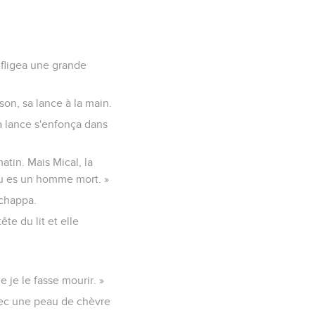
infligea une grande
ison, sa lance à la main.
la lance s'enfonça dans
atin. Mais Mical, la
 tu es un homme mort. »
’échappa.
ête du lit et elle
e je le fasse mourir. »
avec une peau de chèvre