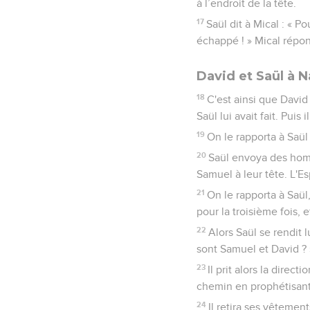
à l’endroit de la tête.
17
Saül dit à Mical : « P
échappé ! » Mical répondit
David et Saül à 
18
C'est ainsi que David 
Saül lui avait fait. Puis
19
On le rapporta à Saül
20
Saül envoya des homm
Samuel à leur tête. L'Es
21
On le rapporta à Saül
pour la troisième fois, 
22
Alors Saül se rendit 
sont Samuel et David ? »
23
Il prit alors la direc
chemin en prophétisant 
24
Il retira ses vêtement