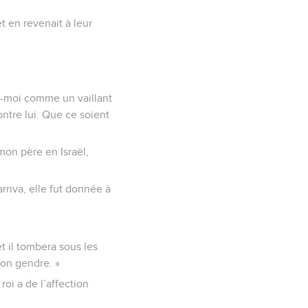
t en revenait à leur
rs-moi comme un vaillant
ontre lui. Que ce soient
 mon père en Israël,
rriva, elle fut donnée à
et il tombera sous les
mon gendre. »
 roi a de l’affection