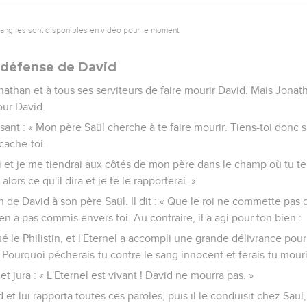
vangiles sont disponibles en vidéo pour le moment.
 défense de David
onathan et à tous ses serviteurs de faire mourir David. Mais Jonatha
our David.
 disant : « Mon père Saül cherche à te faire mourir. Tiens-toi donc
 cache-toi.
ai et je me tiendrai aux côtés de mon père dans le champ où tu te 
 alors ce qu'il dira et je te le rapporterai. »
n de David à son père Saül. Il dit : « Que le roi ne commette pa
n'en a pas commis envers toi. Au contraire, il a agi pour ton bien :
a tué le Philistin, et l'Eternel a accompli une grande délivrance pour
i. Pourquoi pécherais-tu contre le sang innocent et ferais-tu mouri
t jura : « L'Eternel est vivant ! David ne mourra pas. »
et lui rapporta toutes ces paroles, puis il le conduisit chez Saül,