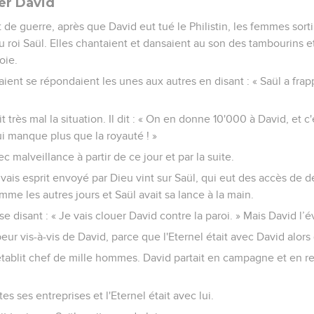
uer David
t de guerre, après que David eut tué le Philistin, les femmes sorti
du roi Saül. Elles chantaient et dansaient au son des tambourins et
oie.
ent se répondaient les unes aux autres en disant : « Saül a frap
 prit très mal la situation. Il dit : « On en donne 10'000 à David, et 
ui manque plus que la royauté ! »
c malveillance à partir de ce jour et par la suite.
ais esprit envoyé par Dieu vint sur Saül, qui eut des accès de dé
me les autres jours et Saül avait sa lance à la main.
se disant : « Je vais clouer David contre la paroi. » Mais David l’é
eur vis-à-vis de David, parce que l'Eternel était avec David alors qu
 l'établit chef de mille hommes. David partait en campagne et en re
tes ses entreprises et l'Eternel était avec lui.