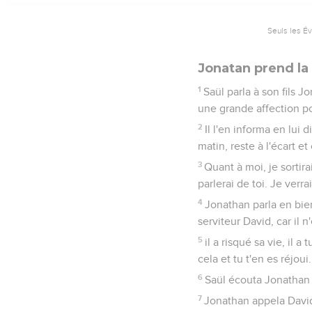
Seuls les É
Jonatan prend la
1
Saül parla à son fils J
une grande affection p
2
Il l'en informa en lui
matin, reste à l'écart et
3
Quant à moi, je sortir
parlerai de toi. Je verrai
4
Jonathan parla en bie
serviteur David, car il 
5
il a risqué sa vie, il 
cela et tu t'en es réjou
6
Saül écouta Jonathan e
7
Jonathan appela David 