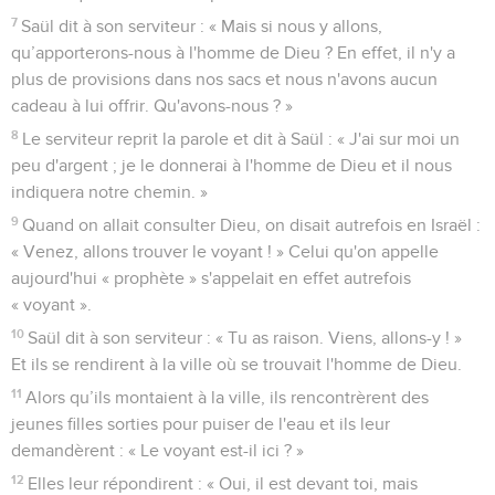
7
Saül dit à son serviteur : « Mais si nous y allons,
qu’apporterons-nous à l'homme de Dieu ? En effet, il n'y a
plus de provisions dans nos sacs et nous n'avons aucun
cadeau à lui offrir. Qu'avons-nous ? »
8
Le serviteur reprit la parole et dit à Saül : « J'ai sur moi un
peu d'argent ; je le donnerai à l'homme de Dieu et il nous
indiquera notre chemin. »
9
Quand on allait consulter Dieu, on disait autrefois en Israël :
« Venez, allons trouver le voyant ! » Celui qu'on appelle
aujourd'hui « prophète » s'appelait en effet autrefois
« voyant ».
10
Saül dit à son serviteur : « Tu as raison. Viens, allons-y ! »
Et ils se rendirent à la ville où se trouvait l'homme de Dieu.
11
Alors qu’ils montaient à la ville, ils rencontrèrent des
jeunes filles sorties pour puiser de l'eau et ils leur
demandèrent : « Le voyant est-il ici ? »
12
Elles leur répondirent : « Oui, il est devant toi, mais