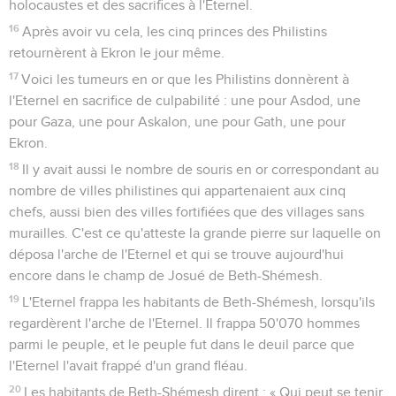
holocaustes et des sacrifices à l'Eternel.
16
Après avoir vu cela, les cinq princes des Philistins
retournèrent à Ekron le jour même.
17
Voici les tumeurs en or que les Philistins donnèrent à
l'Eternel en sacrifice de culpabilité : une pour Asdod, une
pour Gaza, une pour Askalon, une pour Gath, une pour
Ekron.
18
Il y avait aussi le nombre de souris en or correspondant au
nombre de villes philistines qui appartenaient aux cinq
chefs, aussi bien des villes fortifiées que des villages sans
murailles. C'est ce qu'atteste la grande pierre sur laquelle on
déposa l'arche de l'Eternel et qui se trouve aujourd'hui
encore dans le champ de Josué de Beth-Shémesh.
19
L'Eternel frappa les habitants de Beth-Shémesh, lorsqu'ils
regardèrent l'arche de l'Eternel. Il frappa 50'070 hommes
parmi le peuple, et le peuple fut dans le deuil parce que
l'Eternel l'avait frappé d'un grand fléau.
20
Les habitants de Beth-Shémesh dirent : « Qui peut se tenir