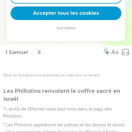
Qu'elle retourne chez elle et qu'elle ne nous fasse pas
mourir, nous et notre peuple. » En effet, dans toute la ville
Accepter tous les cookies
régnait une terreur mortelle ; la main de Dieu y pesait très
lourdement.
Tout refuser
12
Ceux qui ne mouraient pas étaient frappés de tumeurs et
les cris de la ville montaient jusqu'au ciel.
1 Samuel
6
Seuls les Évangiles sont disponibles en vidéo pour le moment.
Les Philistins renvoient le coffre sacré en
Israël
1
L'arche de l'Eternel resta sept mois dans le pays des
Philistins.
2
Les Philistins appelèrent les prêtres et les devins et dirent :
« Que pouvons-nous faire de l'arche de l'Eternel ? Faites-