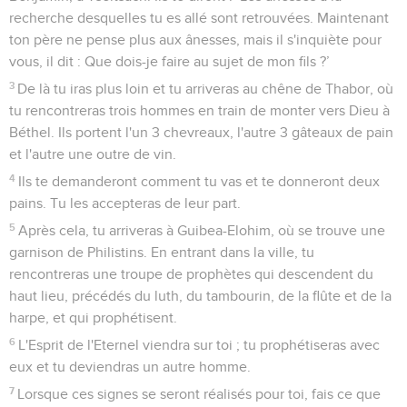
recherche desquelles tu es allé sont retrouvées. Maintenant
ton père ne pense plus aux ânesses, mais il s'inquiète pour
vous, il dit : Que dois-je faire au sujet de mon fils ?’
3
De là tu iras plus loin et tu arriveras au chêne de Thabor, où
tu rencontreras trois hommes en train de monter vers Dieu à
Béthel. Ils portent l'un 3 chevreaux, l'autre 3 gâteaux de pain
et l'autre une outre de vin.
4
Ils te demanderont comment tu vas et te donneront deux
pains. Tu les accepteras de leur part.
5
Après cela, tu arriveras à Guibea-Elohim, où se trouve une
garnison de Philistins. En entrant dans la ville, tu
rencontreras une troupe de prophètes qui descendent du
haut lieu, précédés du luth, du tambourin, de la flûte et de la
harpe, et qui prophétisent.
6
L'Esprit de l'Eternel viendra sur toi ; tu prophétiseras avec
eux et tu deviendras un autre homme.
7
Lorsque ces signes se seront réalisés pour toi, fais ce que