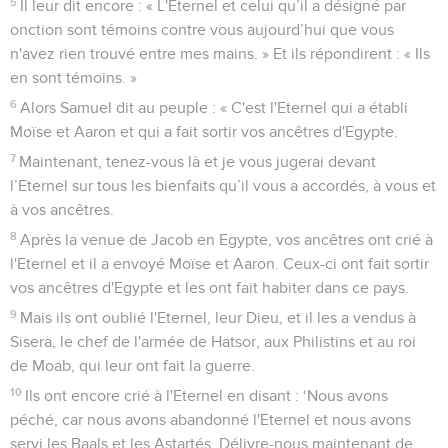
5
Il leur dit encore : « L'Eternel et celui qu’il a désigné par
onction sont témoins contre vous aujourd’hui que vous
n'avez rien trouvé entre mes mains. » Et ils répondirent : « Ils
en sont témoins. »
6
Alors Samuel dit au peuple : « C'est l'Eternel qui a établi
Moïse et Aaron et qui a fait sortir vos ancêtres d'Egypte.
7
Maintenant, tenez-vous là et je vous jugerai devant
l’Eternel sur tous les bienfaits qu’il vous a accordés, à vous et
à vos ancêtres.
8
Après la venue de Jacob en Egypte, vos ancêtres ont crié à
l'Eternel et il a envoyé Moïse et Aaron. Ceux-ci ont fait sortir
vos ancêtres d'Egypte et les ont fait habiter dans ce pays.
9
Mais ils ont oublié l'Eternel, leur Dieu, et il les a vendus à
Sisera, le chef de l'armée de Hatsor, aux Philistins et au roi
de Moab, qui leur ont fait la guerre.
10
Ils ont encore crié à l'Eternel en disant : ‘Nous avons
péché, car nous avons abandonné l'Eternel et nous avons
servi les Baals et les Astartés. Délivre-nous maintenant de