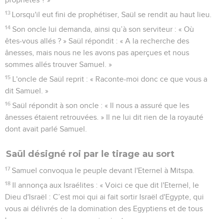
13
Lorsqu'il eut fini de prophétiser, Saül se rendit au haut lieu.
14
Son oncle lui demanda, ainsi qu’à son serviteur : « Où
êtes-vous allés ? » Saül répondit : « A la recherche des
ânesses, mais nous ne les avons pas aperçues et nous
sommes allés trouver Samuel. »
15
L'oncle de Saül reprit : « Raconte-moi donc ce que vous a
dit Samuel. »
16
Saül répondit à son oncle : « Il nous a assuré que les
ânesses étaient retrouvées. » Il ne lui dit rien de la royauté
dont avait parlé Samuel.
Saül désigné roi par le tirage au sort
17
Samuel convoqua le peuple devant l'Eternel à Mitspa.
18
Il annonça aux Israélites : « Voici ce que dit l'Eternel, le
Dieu d'Israël : C’est moi qui ai fait sortir Israël d'Egypte, qui
vous ai délivrés de la domination des Egyptiens et de tous