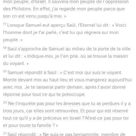
mon peuple, d'Israël. Il sauvera mon peuple de l’oppression
des Philistins. En effet, j'ai regardé mon peuple parce que
son cri est venu jusqu'à moi. »
17
Lorsque Samuel eut aperçu Saül, l'Eternel lui dit : « Voici
l'homme dont je t'ai parlé, c'est lui qui régnera sur mon
peuple. »
18
Saül s'approcha de Samuel au milieu de la porte de la ville
et lui dit : « Indique-moi, je t’en prie, où se trouve la maison
du voyant. »
19
Samuel répondit à Saül : « C'est moi qui suis le voyant.
Monte devant moi au haut lieu et vous mangerez aujourd'hui
avec moi. Je te laisserai partir demain, après t’avoir donné
réponse pour tout ce qui te préoccupe.
20
Ne t'inquiète pas pour les ânesses que tu as perdues il y a
trois jours, car elles sont retrouvées. Et pour qui est réservé
tout ce qu'il y a de précieux en Israël ? N'est-ce pas pour toi
et pour toute ta famille ? »
21
Saül répondit : « Ne suis-je pas benjaminite, membre de