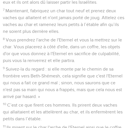
eux et ils ont alors dû laisser partir les Israélites.
7
Maintenant, fabriquez un char tout neuf et prenez deux
vaches qui allaitent et n'ont jamais porté de joug. Attelez ces
vaches au char et ramenez leurs petits à l’étable afin qu’ils
ne soient plus derrière elles.
8
Vous prendrez l'arche de l'Eternel et vous la mettrez sur le
char. Vous placerez à côté d'elle, dans un coffre, les objets
d'or que vous donnez à l'Eternel en sacrifice de culpabilité,
puis vous la renverrez et elle partira.
9
Suivez-la du regard : si elle monte par le chemin de sa
frontière vers Beth-Shémesh, cela signifie que c'est l'Eternel
qui nous a fait ce grand mal ; sinon, nous saurons que ce
n'est pas sa main qui nous a frappés, mais que cela nous est
arrivé par hasard. »
10
C’est ce que firent ces hommes. Ils prirent deux vaches
qui allaitaient et les attelèrent au char, et ils enfermèrent les
petits dans l’étable.
11
Ils mirent sur le char l'arche de l'Eternel ainsi que le coffre