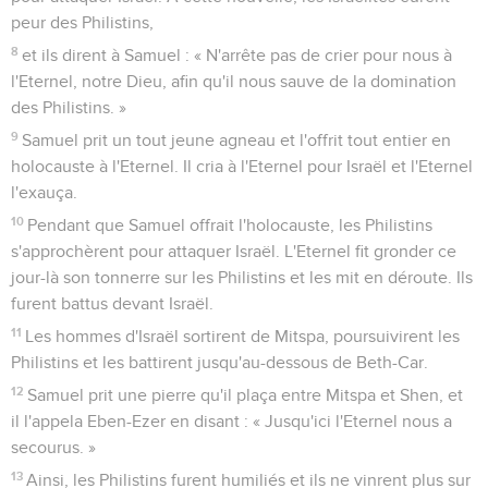
peur des Philistins,
8
et ils dirent à Samuel : « N'arrête pas de crier pour nous à
l'Eternel, notre Dieu, afin qu'il nous sauve de la domination
des Philistins. »
9
Samuel prit un tout jeune agneau et l'offrit tout entier en
holocauste à l'Eternel. Il cria à l'Eternel pour Israël et l'Eternel
l'exauça.
10
Pendant que Samuel offrait l'holocauste, les Philistins
s'approchèrent pour attaquer Israël. L'Eternel fit gronder ce
jour-là son tonnerre sur les Philistins et les mit en déroute. Ils
furent battus devant Israël.
11
Les hommes d'Israël sortirent de Mitspa, poursuivirent les
Philistins et les battirent jusqu'au-dessous de Beth-Car.
12
Samuel prit une pierre qu'il plaça entre Mitspa et Shen, et
il l'appela Eben-Ezer en disant : « Jusqu'ici l'Eternel nous a
secourus. »
13
Ainsi, les Philistins furent humiliés et ils ne vinrent plus sur