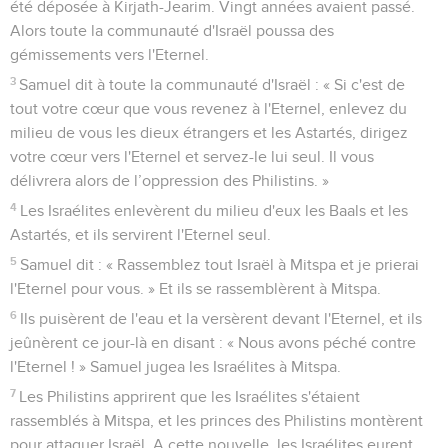
été déposée à Kirjath-Jearim. Vingt années avaient passé.
Alors toute la communauté d'Israël poussa des
gémissements vers l'Eternel.
3
Samuel dit à toute la communauté d'Israël : « Si c'est de
tout votre cœur que vous revenez à l'Eternel, enlevez du
milieu de vous les dieux étrangers et les Astartés, dirigez
votre cœur vers l'Eternel et servez-le lui seul. Il vous
délivrera alors de l’oppression des Philistins. »
4
Les Israélites enlevèrent du milieu d'eux les Baals et les
Astartés, et ils servirent l'Eternel seul.
5
Samuel dit : « Rassemblez tout Israël à Mitspa et je prierai
l'Eternel pour vous. » Et ils se rassemblèrent à Mitspa.
6
Ils puisèrent de l'eau et la versèrent devant l'Eternel, et ils
jeûnèrent ce jour-là en disant : « Nous avons péché contre
l'Eternel ! » Samuel jugea les Israélites à Mitspa.
7
Les Philistins apprirent que les Israélites s'étaient
rassemblés à Mitspa, et les princes des Philistins montèrent
pour attaquer Israël. A cette nouvelle, les Israélites eurent