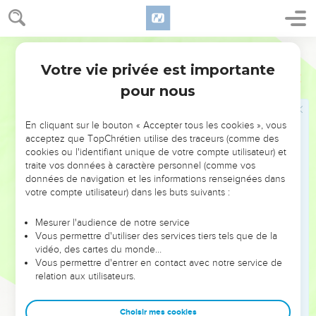
« L'arche du Dieu d'Israël ne restera pas chez nous, car il fait
peser lourdement sa main sur nous et sur Dagon, notre
dieu. »
Segond 21
8
Ils firent venir tous les princes des Philistins, les
Votre vie privée est importante
1 Samuel
5
rassemblèrent chez eux et demandèrent : « Que pouvons-
pour nous
nous faire de l'arche du Dieu d'Israël ? » Les princes
répondirent : « Qu'on la transporte à Gath. » Et l'on transporta
là-bas l'arche du Dieu d'Israël.
En cliquant sur le bouton « Accepter tous les cookies », vous
acceptez que TopChrétien utilise des traceurs (comme des
9
Mais une fois qu'on l'y eut transportée, la main de l'Eternel
cookies ou l'identifiant unique de votre compte utilisateur) et
fut contre la ville et il y eut une très grande terreur. Il frappa
traite vos données à caractère personnel (comme vos
les habitants de la ville, depuis le petit jusqu'au grand, et ils
données de navigation et les informations renseignées dans
votre compte utilisateur) dans les buts suivants :
eurent une éruption de tumeurs.
10
Alors ils envoyèrent l'arche de Dieu à Ekron. Lorsque
Mesurer l'audience de notre service
l'arche de Dieu entra dans Ekron, les Ekroniens poussèrent
Vous permettre d'utiliser des services tiers tels que de la
vidéo, des cartes du monde…
des cris en disant : « On a transporté l'arche du Dieu d'Israël
Vous permettre d'entrer en contact avec notre service de
chez nous pour nous faire mourir, nous et notre peuple ! »
relation aux utilisateurs.
11
Ils firent venir tous les princes des Philistins, les
rassemblèrent et dirent : « Renvoyez l'arche du Dieu d'Israël !
Choisir mes cookies