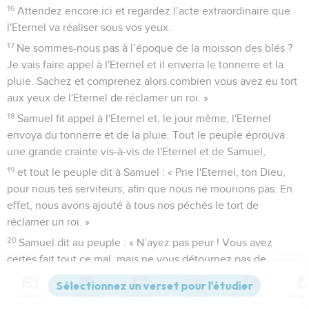
16
Attendez encore ici et regardez l’acte extraordinaire que
l'Eternel va réaliser sous vos yeux.
17
Ne sommes-nous pas à l’époque de la moisson des blés ?
Je vais faire appel à l'Eternel et il enverra le tonnerre et la
pluie. Sachez et comprenez alors combien vous avez eu tort
aux yeux de l'Eternel de réclamer un roi. »
18
Samuel fit appel à l'Eternel et, le jour même, l'Eternel
envoya du tonnerre et de la pluie. Tout le peuple éprouva
une grande crainte vis-à-vis de l'Eternel et de Samuel,
19
et tout le peuple dit à Samuel : « Prie l'Eternel, ton Dieu,
pour nous tes serviteurs, afin que nous ne mourions pas. En
effet, nous avons ajouté à tous nos péchés le tort de
réclamer un roi. »
20
Samuel dit au peuple : « N’ayez pas peur ! Vous avez
certes fait tout ce mal, mais ne vous détournez pas de
l'Eternel et servez-le de tout votre cœur.
21
Ne vous détournez pas de lui, car cela reviendrait à suivre
Contenus
Versions
Commentaires
Strong
Dictionnaire