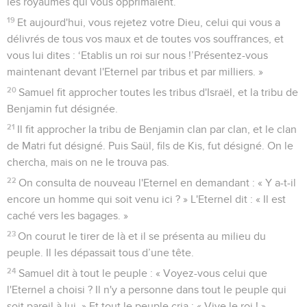
les royaumes qui vous opprimaient.
19
Et aujourd'hui, vous rejetez votre Dieu, celui qui vous a
délivrés de tous vos maux et de toutes vos souffrances, et
vous lui dites : ‘Etablis un roi sur nous !’Présentez-vous
maintenant devant l'Eternel par tribus et par milliers. »
20
Samuel fit approcher toutes les tribus d'Israël, et la tribu de
Benjamin fut désignée.
21
Il fit approcher la tribu de Benjamin clan par clan, et le clan
de Matri fut désigné. Puis Saül, fils de Kis, fut désigné. On le
chercha, mais on ne le trouva pas.
22
On consulta de nouveau l'Eternel en demandant : « Y a-t-il
encore un homme qui soit venu ici ? » L'Eternel dit : « Il est
caché vers les bagages. »
23
On courut le tirer de là et il se présenta au milieu du
peuple. Il les dépassait tous d’une tête.
24
Samuel dit à tout le peuple : « Voyez-vous celui que
l'Eternel a choisi ? Il n'y a personne dans tout le peuple qui
soit pareil à lui. » Et tout le peuple cria : « Vive le roi ! »