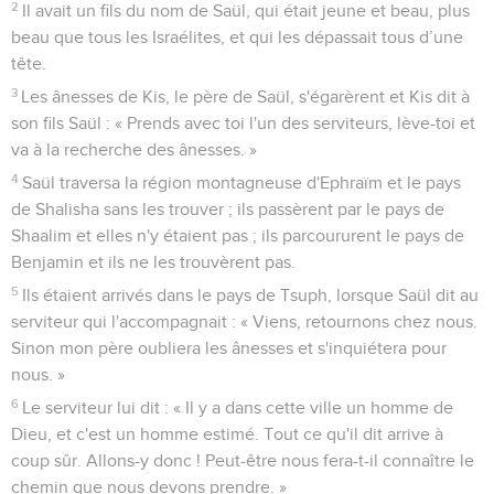
2
Il avait un fils du nom de Saül, qui était jeune et beau, plus
beau que tous les Israélites, et qui les dépassait tous d’une
tête.
3
Les ânesses de Kis, le père de Saül, s'égarèrent et Kis dit à
son fils Saül : « Prends avec toi l'un des serviteurs, lève-toi et
va à la recherche des ânesses. »
4
Saül traversa la région montagneuse d'Ephraïm et le pays
de Shalisha sans les trouver ; ils passèrent par le pays de
Shaalim et elles n'y étaient pas ; ils parcoururent le pays de
Benjamin et ils ne les trouvèrent pas.
5
Ils étaient arrivés dans le pays de Tsuph, lorsque Saül dit au
serviteur qui l'accompagnait : « Viens, retournons chez nous.
Sinon mon père oubliera les ânesses et s'inquiétera pour
nous. »
6
Le serviteur lui dit : « Il y a dans cette ville un homme de
Dieu, et c'est un homme estimé. Tout ce qu'il dit arrive à
coup sûr. Allons-y donc ! Peut-être nous fera-t-il connaître le
chemin que nous devons prendre. »