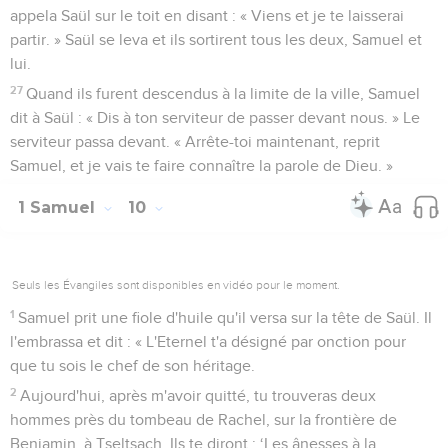
appela Saül sur le toit en disant : « Viens et je te laisserai
partir. » Saül se leva et ils sortirent tous les deux, Samuel et
lui.
27
Quand ils furent descendus à la limite de la ville, Samuel
dit à Saül : « Dis à ton serviteur de passer devant nous. » Le
serviteur passa devant. « Arrête-toi maintenant, reprit
Samuel, et je vais te faire connaître la parole de Dieu. »
1 Samuel
10
Seuls les Évangiles sont disponibles en vidéo pour le moment.
1
Samuel prit une fiole d'huile qu'il versa sur la tête de Saül. Il
l'embrassa et dit : « L'Eternel t'a désigné par onction pour
que tu sois le chef de son héritage.
2
Aujourd'hui, après m'avoir quitté, tu trouveras deux
hommes près du tombeau de Rachel, sur la frontière de
Benjamin, à Tseltsach. Ils te diront : ‘Les ânesses à la