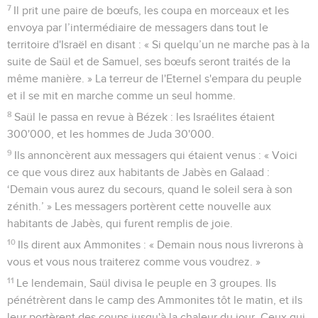
7
Il prit une paire de bœufs, les coupa en morceaux et les
envoya par l’intermédiaire de messagers dans tout le
territoire d'Israël en disant : « Si quelqu’un ne marche pas à la
suite de Saül et de Samuel, ses bœufs seront traités de la
même manière. » La terreur de l'Eternel s'empara du peuple
et il se mit en marche comme un seul homme.
8
Saül le passa en revue à Bézek : les Israélites étaient
300'000, et les hommes de Juda 30'000.
9
Ils annoncèrent aux messagers qui étaient venus : « Voici
ce que vous direz aux habitants de Jabès en Galaad :
‘Demain vous aurez du secours, quand le soleil sera à son
zénith.’ » Les messagers portèrent cette nouvelle aux
habitants de Jabès, qui furent remplis de joie.
10
Ils dirent aux Ammonites : « Demain nous nous livrerons à
vous et vous nous traiterez comme vous voudrez. »
11
Le lendemain, Saül divisa le peuple en 3 groupes. Ils
pénétrèrent dans le camp des Ammonites tôt le matin, et ils
leur portèrent des coups jusqu'à la chaleur du jour. Ceux qui