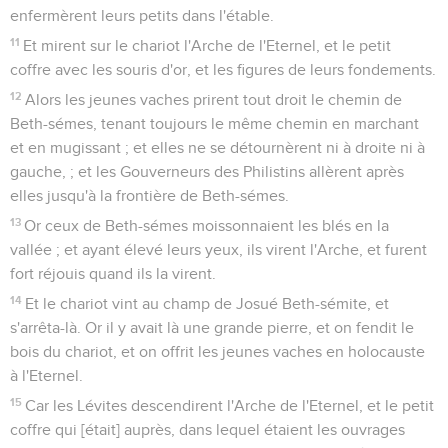
enfermèrent leurs petits dans l'étable.
11
Et mirent sur le chariot l'Arche de l'Eternel, et le petit
coffre avec les souris d'or, et les figures de leurs fondements.
12
Alors les jeunes vaches prirent tout droit le chemin de
Beth-sémes, tenant toujours le même chemin en marchant
et en mugissant ; et elles ne se détournèrent ni à droite ni à
gauche, ; et les Gouverneurs des Philistins allèrent après
elles jusqu'à la frontière de Beth-sémes.
13
Or ceux de Beth-sémes moissonnaient les blés en la
vallée ; et ayant élevé leurs yeux, ils virent l'Arche, et furent
fort réjouis quand ils la virent.
14
Et le chariot vint au champ de Josué Beth-sémite, et
s'arrêta-là. Or il y avait là une grande pierre, et on fendit le
bois du chariot, et on offrit les jeunes vaches en holocauste
à l'Eternel.
15
Car les Lévites descendirent l'Arche de l'Eternel, et le petit
coffre qui [était] auprès, dans lequel étaient les ouvrages