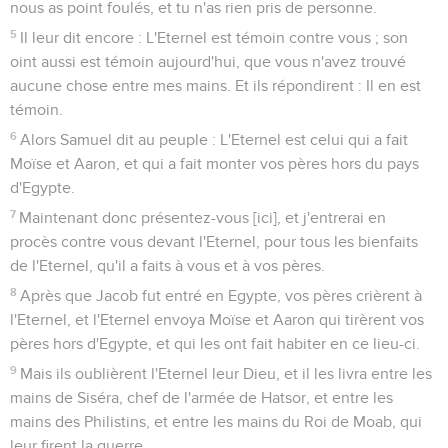
nous as point foulés, et tu n'as rien pris de personne.
5
Il leur dit encore : L'Eternel est témoin contre vous ; son
oint aussi est témoin aujourd'hui, que vous n'avez trouvé
aucune chose entre mes mains. Et ils répondirent : Il en est
témoin.
6
Alors Samuel dit au peuple : L'Eternel est celui qui a fait
Moïse et Aaron, et qui a fait monter vos pères hors du pays
d'Egypte.
7
Maintenant donc présentez-vous [ici], et j'entrerai en
procès contre vous devant l'Eternel, pour tous les bienfaits
de l'Eternel, qu'il a faits à vous et à vos pères.
8
Après que Jacob fut entré en Egypte, vos pères crièrent à
l'Eternel, et l'Eternel envoya Moïse et Aaron qui tirèrent vos
pères hors d'Egypte, et qui les ont fait habiter en ce lieu-ci.
9
Mais ils oublièrent l'Eternel leur Dieu, et il les livra entre les
mains de Siséra, chef de l'armée de Hatsor, et entre les
mains des Philistins, et entre les mains du Roi de Moab, qui
leur firent la guerre.