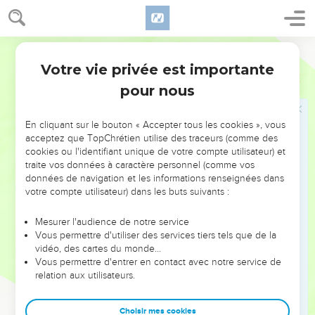
L'Arche du Dieu d'Israël ne demeurera point avec nous ; car
sa main est appesantie sur nous, et sur Dagon notre Dieu.
8
Et ils envoyèrent, et assemblèrent vers eux tous les
Martin
Gouverneurs des Philistins, et dirent : Que ferons-nous de
Votre vie privée est importante
1 Samuel
5
l'Arche du Dieu d'Israël ? Et ils répondirent : Qu'on transporte
pour nous
à Gath l'Arche du Dieu d'Israël. Ainsi on transporta l'Arche du
Dieu d'Israël.
En cliquant sur le bouton « Accepter tous les cookies », vous
9
Mais il arriva qu'après qu'on l'eut transportée, la main de
acceptez que TopChrétien utilise des traceurs (comme des
l'Eternel fut sur la ville [de Gath] avec un fort grand effroi ; et
cookies ou l'identifiant unique de votre compte utilisateur) et
il frappa les gens de la ville depuis le plus petit jusqu'au plus
traite vos données à caractère personnel (comme vos
grand, tellement que leur fondement était couvert.
données de navigation et les informations renseignées dans
votre compte utilisateur) dans les buts suivants :
10
Ils envoyèrent donc l'Arche de Dieu à Hékron. Or comme
l'Arche de Dieu entrait à Hékron, ceux de Hékron s'écrièrent,
Mesurer l'audience de notre service
en disant : Ils ont fait détourner vers nous l'Arche du Dieu
Vous permettre d'utiliser des services tiers tels que de la
vidéo, des cartes du monde…
d'Israël, pour nous faire mourir, nous et notre peuple.
Vous permettre d'entrer en contact avec notre service de
11
C'est pourquoi ils envoyèrent, et assemblèrent tous les
relation aux utilisateurs.
Gouverneurs des Philistins, en disant : Laissez aller l'Arche
du Dieu d'Israël, et qu'elle s'en retourne en son lieu ; afin
Choisir mes cookies