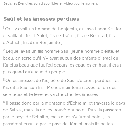
Seuls les Évangiles sont disponibles en vidéo pour le moment.
Saül et les ânesses perdues
1
Or il y avait un homme de Benjamin, qui avait nom Kis, fort
et vaillant ; fils d Abiël, fils de Tséror, fils de Becorad, fils
d'Aphiah, fils d'un Benjamite ;
2
Lequel avait un fils nommé Saül, jeune homme d'élite, et
beau, en sorte qu'il n'y avait aucun des enfants d'Israël qui
fût plus beau que lui, [et] depuis les épaules en haut il était
plus grand qu'aucun du peuple.
3
Or les ânesses de Kis, père de Saül s'étaient perdues ; et
Kis dit à Saül son fils : Prends maintenant avec toi un des
serviteurs et te lève, et va chercher les ânesses.
4
Il passa donc par la montagne d'Ephraïm, et traversa le pays
de Salisa ; mais ils ne les trouvèrent point. Puis ils passèrent
par le pays de Sehalim, mais elles n'y furent point ; ils
passèrent ensuite par le pays de Jémini, mais ils ne les