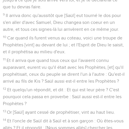
que tu devras faire.
9
Il arriva donc qu'aussitôt que [Saül] eut tourné le dos pour
s'en aller d'avec Samuel, Dieu changea son coeur en un
autre, et tous ces signes-là lui arrivèrent en ce même jour.
10
Car quand ils furent venus au coteau, voici une troupe de
Prophètes [vint] au devant de lui ; et l'Esprit de Dieu le saisit,
et il prophétisa au milieu d'eux.
11
Et il arriva que quand tous ceux qui l'avaient connu
auparavant, eurent vu qu'il était avec les Prophètes, [et] qu'il
prophétisait, ceux du peuple se dirent l'un à l'autre : Qu'est-il
arrivé au fils de Kis ? Saül aussi est-il entre les Prophètes ?
12
Et quelqu'un répondit, et dit : Et qui est leur père ? C'est
pourquoi cela passa en proverbe : Saül aussi est-il entre les
Prophètes ?
13
Or [Saül] ayant cessé de prophétiser, vint au haut lieu.
14
Et l'oncle de Saül dit à Saül et à son garçon : Où êtes-vous
allés ? Et il répondit : [Nous sommes allés] chercher les