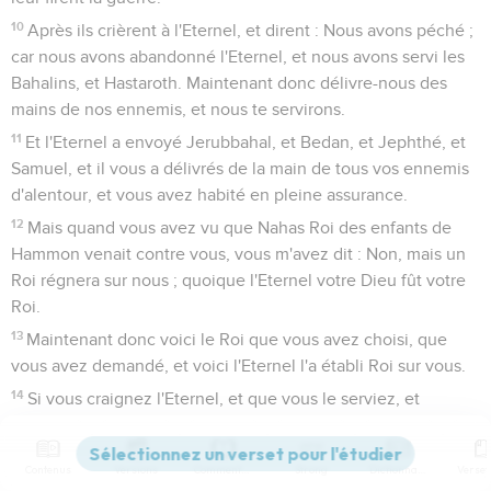
10
Après ils crièrent à l'Eternel, et dirent : Nous avons péché ;
car nous avons abandonné l'Eternel, et nous avons servi les
Bahalins, et Hastaroth. Maintenant donc délivre-nous des
mains de nos ennemis, et nous te servirons.
11
Et l'Eternel a envoyé Jerubbahal, et Bedan, et Jephthé, et
Samuel, et il vous a délivrés de la main de tous vos ennemis
d'alentour, et vous avez habité en pleine assurance.
12
Mais quand vous avez vu que Nahas Roi des enfants de
Hammon venait contre vous, vous m'avez dit : Non, mais un
Roi régnera sur nous ; quoique l'Eternel votre Dieu fût votre
Roi.
13
Maintenant donc voici le Roi que vous avez choisi, que
vous avez demandé, et voici l'Eternel l'a établi Roi sur vous.
14
Si vous craignez l'Eternel, et que vous le serviez, et
obéissiez à sa voix, et que vous ne soyez point rebelles au
commandement de l'Eternel, alors et vous, et votre Roi qui
Contenus
Versions
Commentaires
Strong
Dictionnaire
règne sur vous, vous serez sous la conduite de l'Eternel