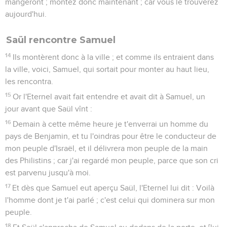
mangeront ; montez donc maintenant ; car vous le trouverez
aujourd'hui.
Saül rencontre Samuel
14
Ils montèrent donc à la ville ; et comme ils entraient dans
la ville, voici, Samuel, qui sortait pour monter au haut lieu,
les rencontra.
15
Or l'Eternel avait fait entendre et avait dit à Samuel, un
jour avant que Saül vînt :
16
Demain à cette même heure je t'enverrai un homme du
pays de Benjamin, et tu l'oindras pour être le conducteur de
mon peuple d'Israël, et il délivrera mon peuple de la main
des Philistins ; car j'ai regardé mon peuple, parce que son cri
est parvenu jusqu'à moi.
17
Et dès que Samuel eut aperçu Saül, l'Eternel lui dit : Voilà
l'homme dont je t'ai parlé ; c'est celui qui dominera sur mon
peuple.
18