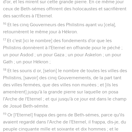
d'or, et les mirent sur cette grande pierre. En ce même jour
ceux de Beth-sémes offrirent des holocaustes et sacrifièrent
des sacrifices à l'Eternel.
16
Et les cinq Gouverneurs des Philistins ayant vu [cela],
retournèrent le même jour à Hékron.
17
Et c'est [ici le nombre] des fondements d'or que les
Philistins donnèrent à l'Eternel en offrande pour le péché ;
un pour Asdod ; un pour Gaza ; un pour Askelon ; un pour
Gath ; un pour Hékron ;
18
Et les souris d or, [selon] le nombre de toutes les villes des
Philistins, [savoir] des cinq Gouvernements, de la part tant
des villes fermées, que des villes non murées ; et [ils les
amenèrent] jusqu'à la grande pierre sur laquelle on posa
l'Arche de l'Eternel ; et qui jusqu'à ce jour est dans le champ
de Josué Beth-sémite.
19
Or [l'Eternel] frappa des gens de Beth-sémes, parce qu'ils
avaient regardé dans l'Arche de l'Eternel, il frappa, dis-je, du
peuple cinquante mille et soixante et dix hommes ; et le