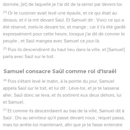
donnée, [et] de laquelle je t'ai dit de la serrer par devers toi.
24
Or le cuisinier avait levé une épaule, et ce qui était au
dessus, et il la mit devant Saül. Et Samuel dit : Voici ce qui a
été réservé, mets-le devant toi, et mange ; car il t'a été gardé
expressément pour cette heure, lorsque j'ai dit de convier le
peuple ; et Saül mangea avec Samuel ce jour-là.
25
Puis ils descendirent du haut lieu dans la ville, et [Samuel]
parla avec Saül sur le toit.
Samuel consacre Saül comme roi d'Israël
26
Puis s'étant levé le matin, à la pointe du jour, Samuel
appela Saül sur le toit, et lui dit : Lève-toi, et je te laisserai
aller. Saül donc se leva, et ils sortirent eux deux dehors, lui
et Samuel.
27
Et comme ils descendaient au bas de la ville, Samuel dit à
Saül : Dis au serviteur qu'il passe devant nous ; lequel passa,
mais toi arrête-toi maintenant, afin que je te fasse entendre