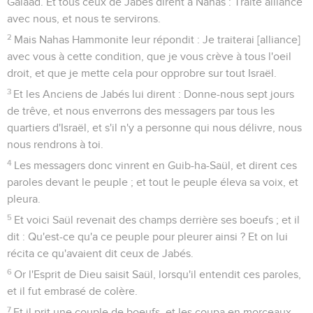
Galaad. Et tous ceux de Jabés dirent à Nahas : Traite alliance
avec nous, et nous te servirons.
2
Mais Nahas Hammonite leur répondit : Je traiterai [alliance]
avec vous à cette condition, que je vous crève à tous l'oeil
droit, et que je mette cela pour opprobre sur tout Israël.
3
Et les Anciens de Jabés lui dirent : Donne-nous sept jours
de trêve, et nous enverrons des messagers par tous les
quartiers d'Israël, et s'il n'y a personne qui nous délivre, nous
nous rendrons à toi.
4
Les messagers donc vinrent en Guib-ha-Saül, et dirent ces
paroles devant le peuple ; et tout le peuple éleva sa voix, et
pleura.
5
Et voici Saül revenait des champs derrière ses boeufs ; et il
dit : Qu'est-ce qu'a ce peuple pour pleurer ainsi ? Et on lui
récita ce qu'avaient dit ceux de Jabés.
6
Or l'Esprit de Dieu saisit Saül, lorsqu'il entendit ces paroles,
et il fut embrasé de colère.
7
Et il prit une couple de boeufs, et les coupa en morceaux,