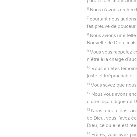
paroles des motifs inté
6
Nous n’avons recherch
7
pourtant nous aurions 
fait preuve de douceur
8
Nous avions une telle
Nouvelle de Dieu, mais 
9
Vous vous rappelez cer
n’être à la charge d’a
10
Vous en êtes témoins 
juste et irréprochable.
11
Vous savez que nous 
12
Nous vous avons enco
d’une façon digne de Di
13
Nous remercions sans
de Dieu, vous l’avez é
Dieu, ce qu’elle est rée
14
Frères, vous avez pa