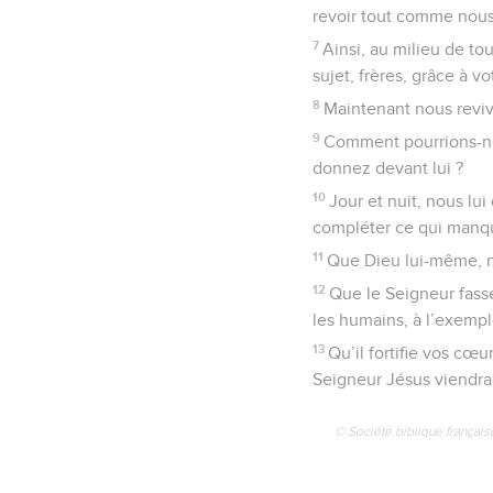
revoir tout comme nous
7
Ainsi, au milieu de to
sujet, frères, grâce à vot
8
Maintenant nous revi
9
Comment pourrions-nou
donnez devant lui ?
10
Jour et nuit, nous l
compléter ce qui manqu
11
Que Dieu lui-même, n
12
Que le Seigneur fasse
les humains, à l’exemp
13
Qu’il fortifie vos cœ
Seigneur Jésus viendra
© Société biblique français