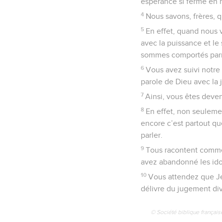
espérance si ferme en 
4
Nous savons, frères, q
5
En effet, quand nous 
avec la puissance et le
sommes comportés parmi
6
Vous avez suivi notre 
parole de Dieu avec la j
7
Ainsi, vous êtes deve
8
En effet, non seuleme
encore c’est partout qu
parler.
9
Tous racontent comme
avez abandonné les idole
10
Vous attendez que Jés
délivre du jugement div
© Société biblique français