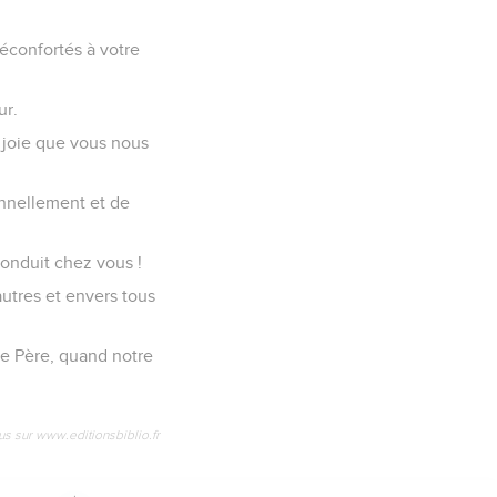
réconfortés à votre
ur.
 joie que vous nous
onnellement et de
onduit chez vous !
autres et envers tous
re Père, quand notre
us sur www.editionsbiblio.fr