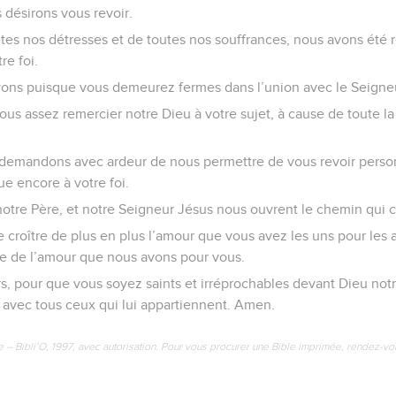
 désirons vous revoir.
utes nos détresses et de toutes nos souffrances, nous avons été 
re foi.
vons puisque vous demeurez fermes dans l’union avec le Seigne
s assez remercier notre Dieu à votre sujet, à cause de toute la
ui demandons avec ardeur de nous permettre de vous revoir pers
e encore à votre foi.
otre Père, et notre Seigneur Jésus nous ouvrent le chemin qui c
 croître de plus en plus l’amour que vous avez les uns pour les 
le de l’amour que nous avons pour vous.
urs, pour que vous soyez saints et irréprochables devant Dieu not
 avec tous ceux qui lui appartiennent. Amen.
e – Bibli’O, 1997, avec autorisation. Pour vous procurer une Bible imprimée, rendez-vo