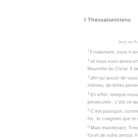
1 Thessaloniciens
Seuls les É
1
Finalement, nous n’av
2
et nous vous avons env
Nouvelle du Christ. Il d
3
afin qu’aucun de vous 
mêmes, de telles perséc
4
En effet, lorsque nou
persécutés ; c’est ce qu
5
C’est pourquoi, comme
foi. Je craignais que le
6
Mais maintenant, Timo
foi et de votre amour. 