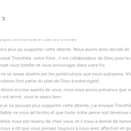
3
vangiles sont disponibles en vidéo pour le moment.
ons plus pu supporter cette attente. Nous avons alors décidé de 
oyé Timothée, notre frère ; il est collaborateur de Dieu pour la
evait vous fortifier et vous encourager dans votre foi,
ne se laisse abattre par les persécutions que nous subissons. V
utions font partie du plan de Dieu à notre égard.
s étions encore auprès de vous, nous vous avons prévenus que no
i est arrivé, vous le savez bien.
 je ne pouvais plus supporter cette attente, j’ai envoyé Timothé
 diable ne vous ait tentés et que toute notre peine soit devenue i
thée nous est revenu de chez vous, et il nous a donné de bonn
Il nous a dit que vous pensez toujours à nous avec affection et q