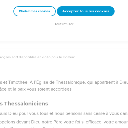
emeur Copyright © 1992, 1999 by Biblica, Inc.® Used by permission. All rights reser
Accepter tous les cookies
Choisir mes cookies
Tout refuser
1
vangiles sont disponibles en vidéo pour le moment.
las et Timothée. A l’Église de Thessalonique, qui appartient à Die
râce et la paix vous soient accordées.
des Thessaloniciens
urs Dieu pour vous tous et nous pensons sans cesse à vous dans
ppelons devant Dieu notre Père votre foi si efficace, votre amour s