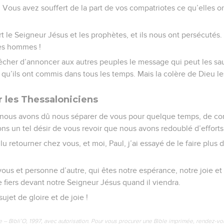
 Vous avez souffert de la part de vos compatriotes ce qu’elles ont
t le Seigneur Jésus et les prophètes, et ils nous ont persécutés. 
es hommes !
êcher d’annoncer aux autres peuples le message qui peut les sau
 qu’ils ont commis dans tous les temps. Mais la colère de Dieu les
r les Thessaloniciens
, nous avons dû nous séparer de vous pour quelque temps, de co
ons un tel désir de vous revoir que nous avons redoublé d’efforts
 retourner chez vous, et moi, Paul, j’ai essayé de le faire plus d
 vous et personne d’autre, qui êtes notre espérance, notre joie et 
 fiers devant notre Seigneur Jésus quand il viendra.
ujet de gloire et de joie !
e – Bibli’O, 1997, avec autorisation. Pour vous procurer une Bible imprimée, rendez-vo