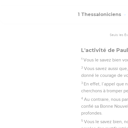
1 Thessaloniciens
Seuls les É
L'activité de Pau
1
Vous le savez bien vo
2
Vous savez aussi que, 
donné le courage de vo
3
En effet, l’appel que 
cherchons à tromper p
4
Au contraire, nous pa
confié sa Bonne Nouvel
profondes.
5
Vous le savez bien, n