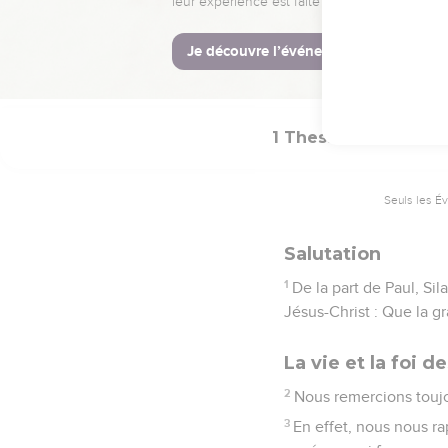
La Bible Du S
1 Thessaloniciens
Seuls les É
Salutation
1
De la part de Paul, Si
Jésus-Christ : Que la g
La vie et la foi 
2
Nous remercions toujo
3
En effet, nous nous ra