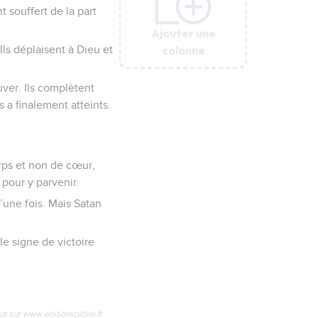
 souffert de la part
Ajouter une
Ajouter une
Ajouter une
Ajouter une
Ajouter une
colonne
colonne
colonne
colonne
colonne
Ils déplaisent à Dieu et
ver. Ils complètent
 a finalement atteints.
rps et non de cœur,
 pour y parvenir.
’une fois. Mais Satan
le signe de victoire
us sur www.editionsbiblio.fr