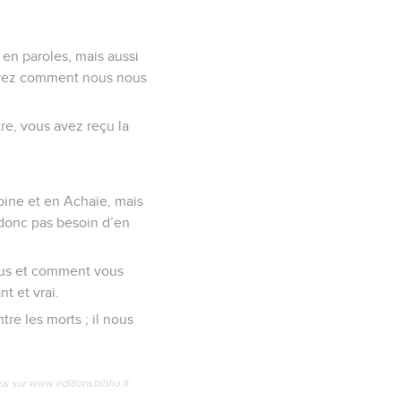
en paroles, mais aussi
 savez comment nous nous
tre, vous avez reçu la
oine et en Achaïe, mais
 donc pas besoin d’en
ous et comment vous
t et vrai.
re les morts ; il nous
us sur www.editionsbiblio.fr