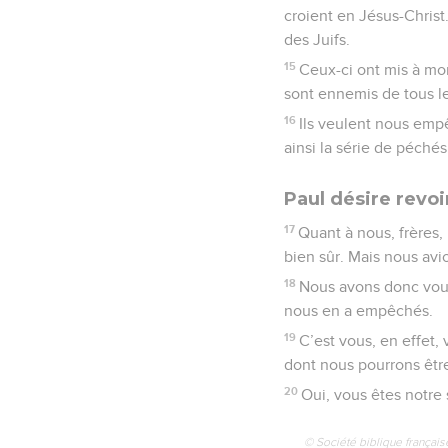
croient en Jésus-Christ.
des Juifs.
15
Ceux-ci ont mis à mor
sont ennemis de tous l
16
Ils veulent nous emp
ainsi la série de péchés
Paul désire revoi
17
Quant à nous, frères
bien sûr. Mais nous avi
18
Nous avons donc voulu
nous en a empêchés.
19
C’est vous, en effet,
dont nous pourrons être
20
Oui, vous êtes notre s
© Société biblique français