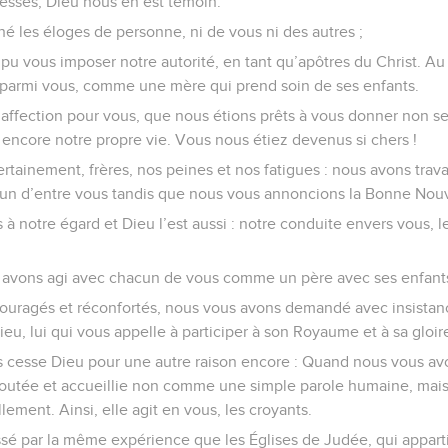
ressés, Dieu nous en est témoin.
é les éloges de personne, ni de vous ni des autres ;
pu vous imposer notre autorité, en tant qu’apôtres du Christ. Au
 parmi vous, comme une mère qui prend soin de ses enfants.
 affection pour vous, que nous étions prêts à vous donner non 
encore notre propre vie. Vous nous étiez devenus si chers !
tainement, frères, nos peines et nos fatigues : nous avons travai
ucun d’entre vous tandis que nous vous annoncions la Bonne Nouv
à notre égard et Dieu l’est aussi : notre conduite envers vous, le
avons agi avec chacun de vous comme un père avec ses enfant
uragés et réconfortés, nous vous avons demandé avec insistan
eu, lui qui vous appelle à participer à son Royaume et à sa gloir
 cesse Dieu pour une autre raison encore : Quand nous vous av
coutée et accueillie non comme une simple parole humaine, mai
llement. Ainsi, elle agit en vous, les croyants.
ssé par la même expérience que les Églises de Judée, qui appart