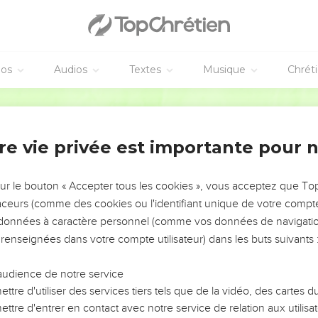
ul avec la collaboration de *Silvain (Silas) et de *Timothée (1.1) :
.1-4) raconte comment Paul annonça l’Evangile aux habitants de ce
éos
Audios
Textes
Musique
Chrét
 colonie juive. Il nous dit comment la colère des *Juifs l’amena 
Français Courant
s 51 ou 52), Paul reçoit de Timothée de bonnes nouvelles de cette
Introduction
rme dans la persécution et c’est pour Paul l’occasion d’exprimer
re vie privée est importante pour 
re au chapitre 2.1-12 pour défendre son ministère laisse entendre 
sur le bouton « Accepter tous les cookies », vous acceptez que T
rend aussitôt son action de grâces (2.13 à 3.13). Après une exhort
traceurs (comme des cookies ou l'identifiant unique de votre compte 
larifie un point de son enseignement sur la résurrection des morts 
s données à caractère personnel (comme vos données de navigatio
 renseignées dans votre compte utilisateur) dans les buts suivants 
-il, « vous n’avez pas besoin qu’on vous en écrive... » (4.9 ; 5.1).
audience de notre service
ttre d'utiliser des services tiers tels que de la vidéo, des cartes
des égards extrêmement encourageante, mérite que l’Eglise d’aujo
ttre d'entrer en contact avec notre service de relation aux utilisat