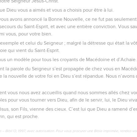
notre Seigneur Jésus-Christ.
ue Dieu vous a aimés et vous a choisis pour être à lui.
vous avons annoncé la Bonne Nouvelle, ce ne fut pas seulement 
 secours du Saint-Esprit, et avec une entière conviction. Vous
 vous, pour votre bien.
exemple et celui du Seigneur ; malgré la détresse qui était la vô
oie qui vient du Saint-Esprit.
nus un modèle pour tous les croyants de Macédoine et d’Achaïe.
nt la parole du Seigneur s’est propagée de chez vous en Macéd
e la nouvelle de votre foi en Dieu s’est répandue. Nous n’avons
nt vous nous avez accueillis quand nous sommes allés chez v
s pour vous tourner vers Dieu, afin de le servir, lui, le Dieu vivan
us, son Fils, vienne des cieux. C’est lui que Dieu a ramené d’ent
in, qui est proche.
e – Bibli’O, 1997, avec autorisation. Pour vous procurer une Bible imprimée, rendez-vo