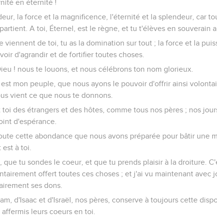
nité en éternité !
deur, la force et la magnificence, l'éternité et la splendeur, car t
ppartient. A toi, Éternel, est le règne, et tu t'élèves en souverain
re viennent de toi, tu as la domination sur tout ; la force et la pu
voir d'agrandir et de fortifier toutes choses.
ieu ! nous te louons, et nous célébrons ton nom glorieux.
i est mon peuple, que nous ayons le pouvoir d'offrir ainsi volonta
nous vient ce que nous te donnons.
oi des étrangers et des hôtes, comme tous nos pères ; nos jou
 point d'espérance.
 toute cette abondance que nous avons préparée pour bâtir une m
 est à toi.
, que tu sondes le coeur, et que tu prends plaisir à la droiture. C'
ntairement offert toutes ces choses ; et j'ai vu maintenant avec j
ntairement ses dons.
am, d'Isaac et d'Israël, nos pères, conserve à toujours cette dis
affermis leurs coeurs en toi.