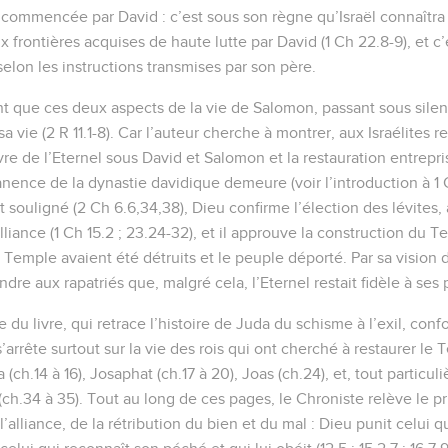
 commencée par David : c’est sous son règne qu’Israël connaîtra 
 frontières acquises de haute lutte par David (1 Ch 22.8-9), et c’e
elon les instructions transmises par son père.
nt que ces deux aspects de la vie de Salomon, passant sous silen
e sa vie (2 R 11.1-8). Car l’auteur cherche à montrer, aux Israélites r
re de l’Eternel sous David et Salomon et la restauration entreprise
ence de la dynastie davidique demeure (voir l’introduction à 1 
 souligné (2 Ch 6.6,34,38), Dieu confirme l’élection des lévites, 
alliance (1 Ch 15.2 ; 23.24-32), et il approuve la construction du 
e Temple avaient été détruits et le peuple déporté. Par sa vision de
dre aux rapatriés que, malgré cela, l’Eternel restait fidèle à ses
 du livre, qui retrace l’histoire de Juda du schisme à l’exil, con
 s’arrête surtout sur la vie des rois qui ont cherché à restaurer le 
a (ch.14 à 16), Josaphat (ch.17 à 20), Joas (ch.24), et, tout partic
 (ch.34 à 35). Tout au long de ces pages, le Chroniste relève le p
l’alliance, de la rétribution du bien et du mal : Dieu punit celui 