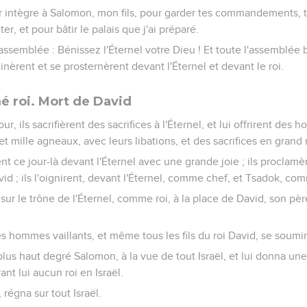
 intègre à Salomon, mon fils, pour garder tes commandements, 
er, et pour bâtir le palais que j'ai préparé.
'assemblée : Bénissez l'Éternel votre Dieu ! Et toute l'assemblée b
clinèrent et se prosternèrent devant l'Éternel et devant le roi.
 roi. Mort de David
, ils sacrifièrent des sacrifices à l'Éternel, et lui offrirent des h
 et mille agneaux, avec leurs libations, et des sacrifices en grand
nt ce jour-là devant l'Éternel avec une grande joie ; ils proclamè
vid ; ils l'oignirent, devant l'Éternel, comme chef, et Tsadok, com
ur le trône de l'Éternel, comme roi, à la place de David, son père 
les hommes vaillants, et même tous les fils du roi David, se soumi
 plus haut degré Salomon, à la vue de tout Israël, et lui donna u
nt lui aucun roi en Israël.
ï, régna sur tout Israël.