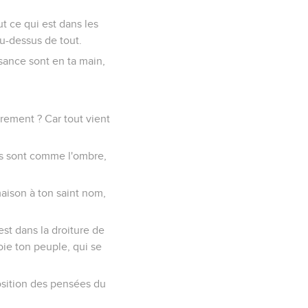
out ce qui est dans les
 au-dessus de tout.
issance sont en ta main,
irement ? Car tout vient
rs sont comme l'ombre,
aison à ton saint nom,
est dans la droiture de
oie ton peuple, qui se
position des pensées du