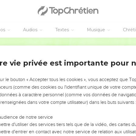
les ustensiles du service de la maison de l'Éternel.
 des objets d'or, avec le poids, pour ce qui devait être d'or, pour
e, pour tous les ustensiles d'argent, avec le poids, pour tous l
éos
Audios
Textes
Musique
Chrét
 des chandeliers d'or et de leurs lampes d'or, avec le poids de ch
s des chandeliers d'argent, avec le poids de chaque chandelier e
Ostervald
delier.
poids, pour les tables des pains de proposition, pour chaque table ;
re vie privée est importante pour 
urchettes, les bassins et les fioles d'or pur ; et pour les coupes 
sur le bouton « Accepter tous les cookies », vous acceptez que T
les coupes d'argent, avec le poids de chaque coupe ;
traceurs (comme des cookies ou l'identifiant unique de votre compte 
arfums, en or épuré, avec le poids ; et le modèle du char, des ché
s données à caractère personnel (comme vos données de navigatio
'arche de l'alliance de l'Éternel.
 renseignées dans votre compte utilisateur) dans les buts suivants 
est en écrit de la part de l'Éternel, qui m'en a donné l'intelligence
audience de notre service
on, son fils : Fortifie-toi, prends courage et agis ; ne crains point
ttre d'utiliser des services tiers tels que de la vidéo, des cartes
Dieu, sera avec toi : il ne te laissera point et ne t'abandonnera p
ttre d'entrer en contact avec notre service de relation aux utilisat