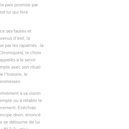
la paix promise par
st lui qui fera
ce ses fautes et
evenus d’exil, la
 par les rapatriés : la
Chroniques), le choix
appelés à le servir
Temple avec son rituel
 l’histoire, le
 promesses.
formément à sa vision
Temple ou à rétablir le
ulièrement, Ezéchias
rincipe divin, énoncé
qui se détourne de lui