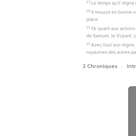
27
Le temps qu'il régna 
28
Il mourut en bonne vie
place.
29
Or quant aux actions d
de Samuel, le Voyant, da
30
Avec tout son règne, 
royaumes des autres pa
2 Chroniques
Int