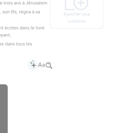
te-trois ans à Jérusalem.
 son fils, régna à sa
Ajouter une
Ajouter une
Ajouter une
Ajouter une
Ajouter une
Ajouter une
colonne
colonne
colonne
colonne
colonne
colonne
t écrites dans le livre
oyant,
ue dans tous les