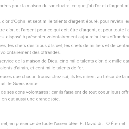
parées pour la maison du sanctuaire, ce que j'ai d'or et d'argent 
r, d'or d'Ophir, et sept mille talents d'argent épuré, pour revêtir l
tre d'or, et l'argent pour ce qui doit être d'argent, et pour toute l'
est disposé à présenter volontairement aujourd'hui ses offrandes 
es, les chefs des tribus d'Israël, les chefs de milliers et de centa
t volontairement des offrandes.
service de la maison de Dieu, cinq mille talents d'or, dix mille dar
talents d'airain, et cent mille talents de fer.
cieuses que chacun trouva chez soi, ils les mirent au trésor de la 
iel, le Guershonite.
 de ses dons volontaires ; car ils faisaient de tout coeur leurs of
id en eut aussi une grande joie.
rnel, en présence de toute l'assemblée. Et David dit : O Éternel ! 