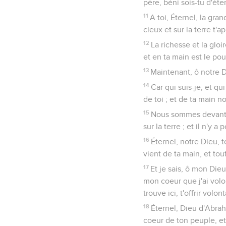
père, béni sois-tu d'éter
11
A toi, Éternel, la gran
cieux et sur la terre t'a
12
La richesse et la gloi
et en ta main est le pou
13
Maintenant, ô notre D
14
Car qui suis-je, et qu
de toi ; et de ta main 
15
Nous sommes devant t
sur la terre ; et il n'y a
16
Éternel, notre Dieu,
vient de ta main, et tout
17
Et je sais, ô mon Dieu
mon coeur que j'ai volo
trouve ici, t'offrir volo
18
Éternel, Dieu d'Abrah
coeur de ton peuple, et 