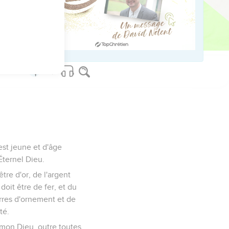
de Dieu ; et tu as avec
ervice ; et les chefs et
 est jeune et d'âge
Éternel Dieu.
tre d'or, de l'argent
 doit être de fer, et du
erres d'ornement et de
té.
 mon Dieu, outre toutes