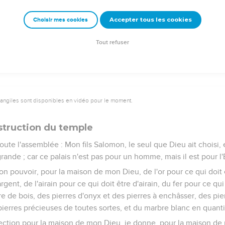
ervice de la maison de l'Éternel soit achevée.
es sacrificateurs et des Lévites, pour tout le service de la maison 
Accepter tous les cookies
Choisir mes cookies
e, tous les hommes de bonne volonté, experts pour toute sorte de s
s à exécuter tout ce que tu diras.
Tout refuser
vangiles sont disponibles en vidéo pour le moment.
struction du temple
 toute l'assemblée : Mon fils Salomon, le seul que Dieu ait choisi,
grande ; car ce palais n'est pas pour un homme, mais il est pour l'
on pouvoir, pour la maison de mon Dieu, de l'or pour ce qui doit ê
rgent, de l'airain pour ce qui doit être d'airain, du fer pour ce qui
tre de bois, des pierres d'onyx et des pierres à enchâsser, des pi
pierres précieuses de toutes sortes, et du marbre blanc en quanti
ection pour la maison de mon Dieu, je donne, pour la maison de