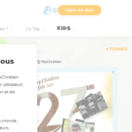
 tous les ustensiles de
Faire un don
es ustensiles de chaque
ien ?
Le Top
aque chandelier et de
t de ses lampes, selon
 et de l'argent pour les
nous
d'or, avec le poids de
opChrétien
utilisateur)
rubins d'or qui étendent
n et les
:
, savoir, de toutes les
, et ne t'effraye point ;
 du monde…
oint, jusqu'à ce que
eurs.