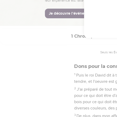
toute l'oeuvre pour le s
21
Et voici les classes d
toi, pour toute l'oeuvr
tout le peuple sont prêt
1 Chroniques
29
Seuls les É
Dons pour la con
1
Puis le roi David dit à
tendre, et l'oeuvre est 
2
J'ai préparé de tout m
pour ce qui doit être d'a
bois pour ce qui doit ê
diverses couleurs, des 
3
De plus, dans mon aff