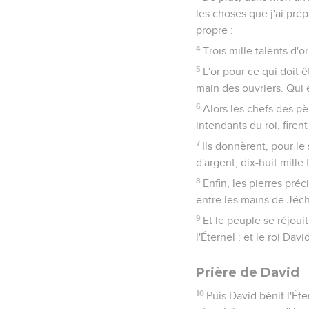
les choses que j'ai pré
propre :
4
Trois mille talents d'o
5
L'or pour ce qui doit ê
main des ouvriers. Qui 
6
Alors les chefs des pèr
intendants du roi, firen
7
Ils donnèrent, pour le 
d'argent, dix-huit mille 
8
Enfin, les pierres pré
entre les mains de Jéch
9
Et le peuple se réjouit
l'Éternel ; et le roi Dav
Prière de David
10
Puis David bénit l'Éte