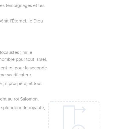
tes témoignages et tes
énit l'Éternel, le Dieu
olocaustes ; mille
 nombre pour tout Israël.
rent roi pour la seconde
me sacrificateur.
; il prospéra, et tout
rent au roi Salomon.
ne splendeur de royauté,