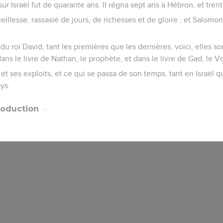
sur Israël fut de quarante ans. Il régna sept ans à Hébron, et tren
illesse, rassasié de jours, de richesses et de gloire ; et Salomon,
u roi David, tant les premières que les dernières, voici, elles son
ns le livre de Nathan, le prophète, et dans le livre de Gad, le V
et ses exploits, et ce qui se passa de son temps, tant en Israël q
ys.
roduction