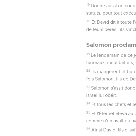
19
Donne aussi un coeur
statuts, pour tout exécut
20
Et David dit à toute l
de leurs pères ; ils s'in
Salomon proclamé
21
Le lendemain de ce jour
taureaux, mille béliers,
22
Ils mangèrent et bure
fois Salomon, fils de Da
23
Salomon s'assit donc s
Israël lui obéit.
24
Et tous les chefs et 
25
Et l'Éternel éleva au
comme n'en avait eu ava
26
Ainsi David, fils d'Isa