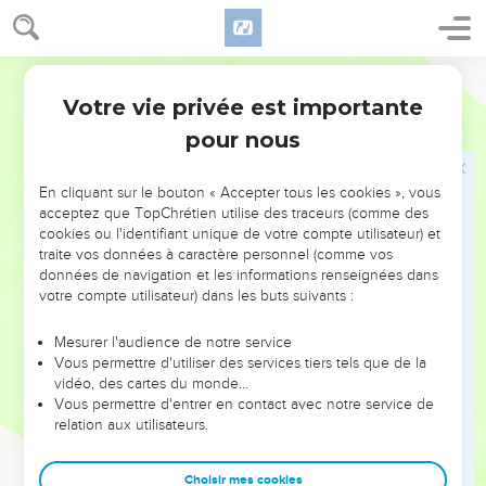
17
En voulant cela, ai-je donc usé de légèreté ? Ou bien, mes
résolutions sont-elles des résolutions selon la chair, de sorte
Segond 1978 (Colombe)
qu’il y ait en moi le oui et le non ?
Votre vie privée est importante
18
Aussi vrai que Dieu est fidèle, la parole que nous vous
2 Corinthiens
1
avons adressée n’a pas été oui et non.
pour nous
19
Car le Fils de Dieu, le Christ-Jésus, qui a été prêché par
nous au milieu de vous, par moi, par Silvain et par Timothée,
En cliquant sur le bouton « Accepter tous les cookies », vous
acceptez que TopChrétien utilise des traceurs (comme des
n’a pas été oui et non, mais en lui il n’y a que oui.
cookies ou l'identifiant unique de votre compte utilisateur) et
20
Toutes les promesses de Dieu sont ce oui en lui. C’est
traite vos données à caractère personnel (comme vos
données de navigation et les informations renseignées dans
donc aussi par lui que nous disons à Dieu l’amen pour sa
votre compte utilisateur) dans les buts suivants :
gloire.
21
Celui qui nous affermit avec vous en Christ et qui nous a
Mesurer l'audience de notre service
donné l’onction, c’est Dieu.
Vous permettre d'utiliser des services tiers tels que de la
vidéo, des cartes du monde…
22
Il nous a aussi marqués de son sceau et a mis dans nos
Vous permettre d'entrer en contact avec notre service de
cœurs les arrhes de l’Esprit.
relation aux utilisateurs.
23
Or, j’en prends Dieu à témoin sur mon âme : c’est pour
vous ménager que je ne suis plus allé à Corinthe ;
Choisir mes cookies