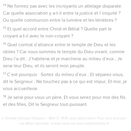
14
Ne formez pas avec les incroyants un attelage disparate.
Car quelle association y a-t-il entre la justice et l’iniquité ?
Ou quelle communion entre la lumière et les ténèbres ?
15
Et quel accord entre Christ et Bélial ? Quelle part le
croyant a-t-il avec le non-croyant ?
16
Quel contrat d’alliance entre le temple de Dieu et les
idoles ? Car nous sommes le temple du Dieu vivant, comme
Dieu l’a dit : J’habiterai et je marcherai au milieu d’eux ; Je
serai leur Dieu, et ils seront mon peuple.
17
C’est pourquoi : Sortez du milieu d’eux ; Et séparez-vous,
dit le Seigneur ; Ne touchez pas à ce qui est impur, Et moi, je
vous accueillerai.
18
Je serai pour vous un père, Et vous serez pour moi des fils
et des filles, Dit le Seigneur tout-puissant.
© Société biblique française – Bibli’O, 1978, avec autorisation. Pour vous procurer
une Bible imprimée, rendez-vous sur www.editionsbiblio.fr