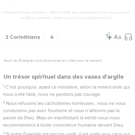
© Société biblique française – Bibli’O, 1978, avec autorisation. Pour vous procurer
une Bible imprimée, rendez-vous sur www.editionsbiblio.fr
2 Corinthiens
4
Seuls les Évangiles sont disponibles en vidéo pour le moment.
Un trésor spirituel dans des vases d'argile
1
C’est pourquoi, ayant ce ministère, selon la miséricorde qui
nous a été faite, nous ne perdons pas courage.
2
Nous refusons les cachotteries honteuses ; nous ne nous
conduisons pas avec fourberie et nous n’altérons pas la
parole de Dieu. Mais en manifestant la vérité nous nous
recommandons à toute conscience humaine devant Dieu.
3
Si notre Évangile est encore voilé, il est voilé pour ceux qui