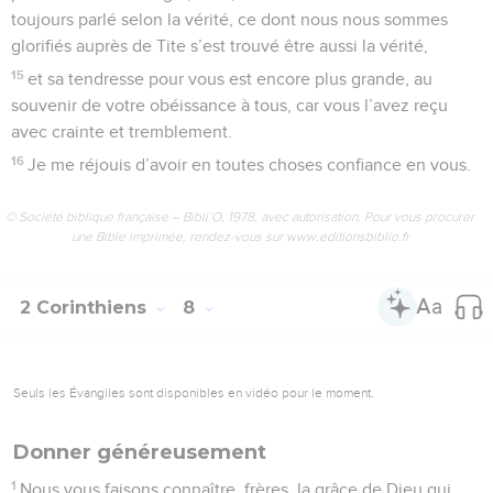
toujours parlé selon la vérité, ce dont nous nous sommes
glorifiés auprès de Tite s’est trouvé être aussi la vérité,
15
et sa tendresse pour vous est encore plus grande, au
souvenir de votre obéissance à tous, car vous l’avez reçu
avec crainte et tremblement.
16
Je me réjouis d’avoir en toutes choses confiance en vous.
© Société biblique française – Bibli’O, 1978, avec autorisation. Pour vous procurer
une Bible imprimée, rendez-vous sur www.editionsbiblio.fr
2 Corinthiens
8
Seuls les Évangiles sont disponibles en vidéo pour le moment.
Donner généreusement
1
Nous vous faisons connaître, frères, la grâce de Dieu qui