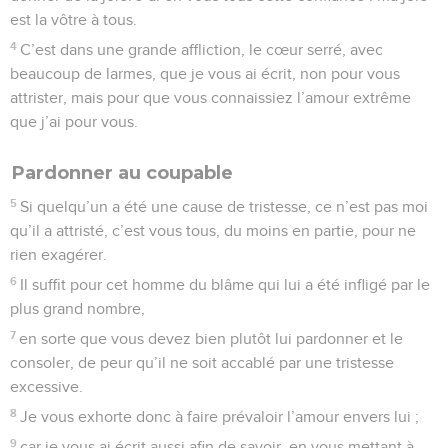
est la vôtre à tous.
4
C’est dans une grande affliction, le cœur serré, avec
beaucoup de larmes, que je vous ai écrit, non pour vous
attrister, mais pour que vous connaissiez l’amour extrême
que j’ai pour vous.
Pardonner au coupable
5
Si quelqu’un a été une cause de tristesse, ce n’est pas moi
qu’il a attristé, c’est vous tous, du moins en partie, pour ne
rien exagérer.
6
Il suffit pour cet homme du blâme qui lui a été infligé par le
plus grand nombre,
7
en sorte que vous devez bien plutôt lui pardonner et le
consoler, de peur qu’il ne soit accablé par une tristesse
excessive.
8
Je vous exhorte donc à faire prévaloir l’amour envers lui ;
9
car je vous ai écrit aussi afin de savoir, en vous mettant à