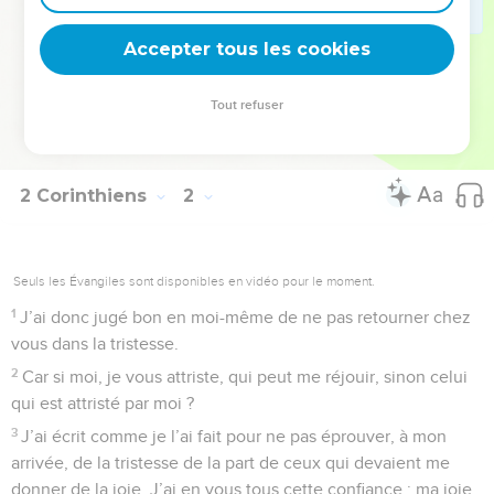
24
non que nous dominions sur votre foi, mais nous voulons
Accepter tous les cookies
collaborer à votre joie, puisque vous êtes fermes dans la foi.
© Société biblique française – Bibli’O, 1978, avec autorisation. Pour vous procurer
Tout refuser
une Bible imprimée, rendez-vous sur www.editionsbiblio.fr
2 Corinthiens
2
Seuls les Évangiles sont disponibles en vidéo pour le moment.
1
J’ai donc jugé bon en moi-même de ne pas retourner chez
vous dans la tristesse.
2
Car si moi, je vous attriste, qui peut me réjouir, sinon celui
qui est attristé par moi ?
3
J’ai écrit comme je l’ai fait pour ne pas éprouver, à mon
arrivée, de la tristesse de la part de ceux qui devaient me
donner de la joie. J’ai en vous tous cette confiance : ma joie