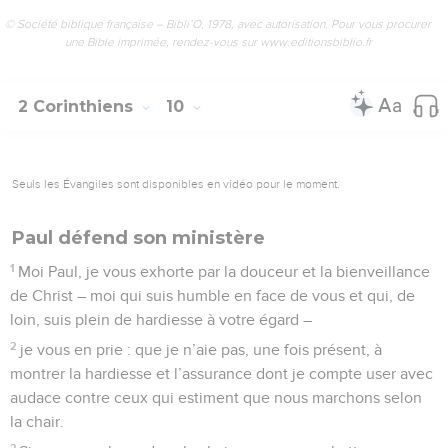
© Société biblique française – Bibli’O, 1978, avec autorisation. Pour vous procurer
une Bible imprimée, rendez-vous sur www.editionsbiblio.fr
2 Corinthiens
10
Seuls les Évangiles sont disponibles en vidéo pour le moment.
Paul défend son ministère
1
Moi Paul, je vous exhorte par la douceur et la bienveillance
de Christ – moi qui suis humble en face de vous et qui, de
loin, suis plein de hardiesse à votre égard –
2
je vous en prie : que je n’aie pas, une fois présent, à
montrer la hardiesse et l’assurance dont je compte user avec
audace contre ceux qui estiment que nous marchons selon
la chair.
3