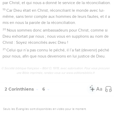
par Christ, et qui nous a donné le service de la réconciliation.
19
Car Dieu était en Christ, réconciliant le monde avec lui-
même, sans tenir compte aux hommes de leurs fautes, et il a
mis en nous la parole de la réconciliation.
20
Nous sommes donc ambassadeurs pour Christ, comme si
Dieu exhortait par nous ; nous vous en supplions au nom de
Christ : Soyez réconciliés avec Dieu !
21
Celui qui n’a pas connu le péché, il l’a fait (devenir) péché
pour nous, afin que nous devenions en lui justice de Dieu.
© Société biblique française – Bibli’O, 1978, avec autorisation. Pour vous procurer
une Bible imprimée, rendez-vous sur www.editionsbiblio.fr
2 Corinthiens
6
Seuls les Évangiles sont disponibles en vidéo pour le moment.