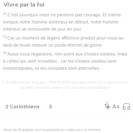
Vivre par la foi
16
C’est pourquoi nous ne perdons pas courage. Et même
lorsque notre homme extérieur se détruit, notre homme
intérieur se renouvelle de jour en jour.
17
Car un moment de légère affliction produit pour nous au-
delà de toute mesure un poids éternel de gloire.
18
Aussi nous regardons, non point aux choses visibles, mais
à celles qui sont invisibles ; car les choses visibles sont
momentanées, et les invisibles sont éternelles.
© Société biblique française – Bibli’O, 1978, avec autorisation. Pour vous procurer
une Bible imprimée, rendez-vous sur www.editionsbiblio.fr
2 Corinthiens
5
Seuls les Évangiles sont disponibles en vidéo pour le moment.