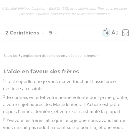
© Société biblique française – Bibli’O, 1978, avec autorisation. Pour vous procurer
une Bible imprimée, rendez-vous sur www.editionsbiblio.fr
2 Corinthiens
9
Seuls les Évangiles sont disponibles en vidéo pour le moment.
L'aide en faveur des frères
1
Il est superflu que je vous écrive touchant l’assistance
destinée aux saints.
2
Je connais en effet votre bonne volonté dont je me glorifie,
à votre sujet auprès des Macédoniens : l’Achaïe est prête
depuis l’année dernière, et votre zèle a stimulé la plupart.
3
J’envoie les frères, afin que l’éloge que nous avons fait de
vous ne soit pas réduit à néant sur ce point-là, et que vous