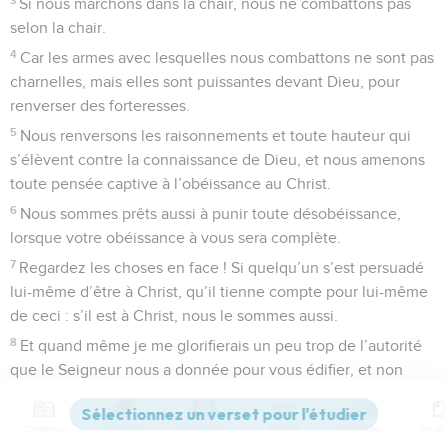
Si nous marchons dans la chair, nous ne combattons pas
selon la chair.
4
Car les armes avec lesquelles nous combattons ne sont pas
charnelles, mais elles sont puissantes devant Dieu, pour
renverser des forteresses.
5
Nous renversons les raisonnements et toute hauteur qui
s’élèvent contre la connaissance de Dieu, et nous amenons
toute pensée captive à l’obéissance au Christ.
6
Nous sommes prêts aussi à punir toute désobéissance,
lorsque votre obéissance à vous sera complète.
7
Regardez les choses en face ! Si quelqu’un s’est persuadé
lui-même d’être à Christ, qu’il tienne compte pour lui-même
de ceci : s’il est à Christ, nous le sommes aussi.
8
Et quand même je me glorifierais un peu trop de l’autorité
que le Seigneur nous a donnée pour vous édifier, et non
pour vous abattre, je ne serais pas confus ;
9
je ne veux pas paraître vous intimider par mes lettres.
Contenus
Versions
Commentaires
Strong
Dictionnaire