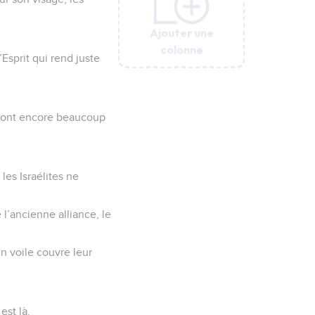
Ajouter une
Ajouter une
Ajouter une
Ajouter une
Ajouter une
Ajouter une
Ajouter une
colonne
colonne
colonne
colonne
colonne
colonne
colonne
’Esprit qui rend juste
seront encore beaucoup
les Israélites ne
e l’ancienne alliance, le
un voile couvre leur
est là.