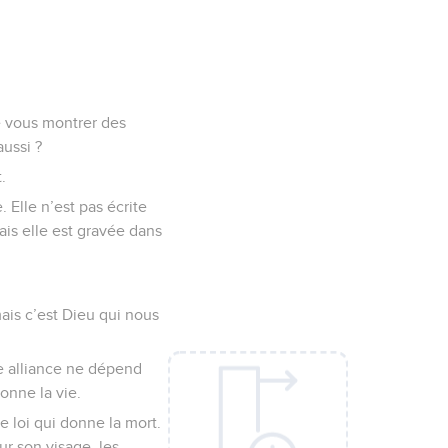
e vous montrer des
ussi ?
.
. Elle n’est pas écrite
mais elle est gravée dans
is c’est Dieu qui nous
te alliance ne dépend
donne la vie.
te loi qui donne la mort.
sur son visage, les