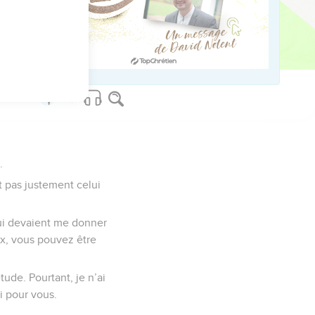
us sur www.editionsbiblio.fr
.
t pas justement celui
qui devaient me donner
eux, vous pouvez être
tude. Pourtant, je n’ai
ai pour vous.