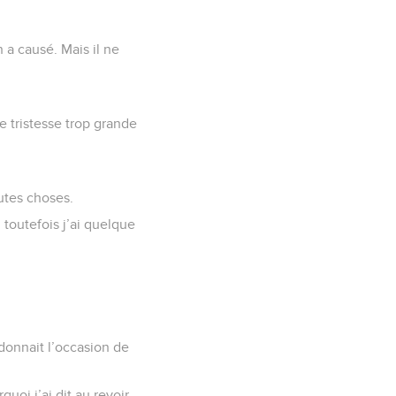
n a causé. Mais il ne
e tristesse trop grande
outes choses.
toutefois j’ai quelque
donnait l’occasion de
quoi j’ai dit au revoir