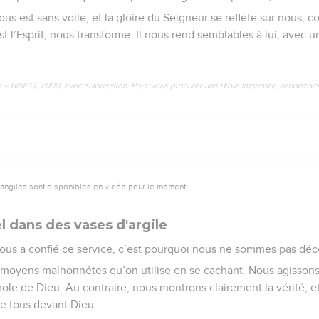
ous est sans voile, et la gloire du Seigneur se reflète sur nous, 
st l’Esprit, nous transforme. Il nous rend semblables à lui, avec u
e – Bibli’O, 2000, avec autorisation. Pour vous procurer une Bible imprimée, rendez-vo
vangiles sont disponibles en vidéo pour le moment.
el dans des vases d'argile
nous a confié ce service, c’est pourquoi nous ne sommes pas dé
s moyens malhonnêtes qu’on utilise en se cachant. Nous agisso
ole de Dieu. Au contraire, nous montrons clairement la vérité, et
de tous devant Dieu.