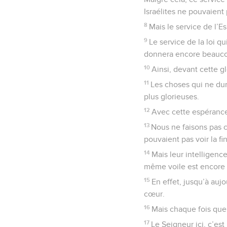
Israélites ne pouvaient 
8
Mais le service de l’E
9
Le service de la loi qu
donnera encore beaucou
10
Ainsi, devant cette glo
11
Les choses qui ne dur
plus glorieuses.
12
Avec cette espérance
13
Nous ne faisons pas c
pouvaient pas voir la fi
14
Mais leur intelligence
même voile est encore là
15
En effet, jusqu’à aujo
cœur.
16
Mais chaque fois que 
17
Le Seigneur ici, c’est 