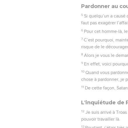
Pardonner au co
5
Si quelqu’un a causé de
faut pas exagérer l’affai
6
Pour cet homme-là, le
7
C’est pourquoi, mainte
risque de le décourag
8
Alors je vous le dema
9
En effet, voici pourquo
10
Quand vous pardonnez 
chose à pardonner, je 
11
De cette façon, Satan
L'inquiétude de 
12
Je suis arrivé à Troa
pouvoir travailler là.
13
Pourtant, j’étais très