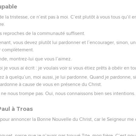
upable
 la tristesse, ce n’est pas à moi. C’est plutôt à vous tous qu’il e
re.
s reproches de la communauté suffisent.
nant, vous devez plutôt lui pardonner et l’encourager, sinon, un
er complètement.
nde, montrez-lui que vous l’aimez.
i je vous ai écrit : je voulais voir si vous étiez prêts à obéir en t
à quelqu’un, moi aussi, je lui pardonne. Quand je pardonne, si 
pardonne à cause de vous en présence du Christ.
 ne nous trompe pas. Oui, nous connaissons bien ses intentions.
Paul à Troas
s pour annoncer la Bonne Nouvelle du Christ, car le Seigneur me 
 inquiet, parce que je n’avais pas trouvé Tite, mon frère. C’est pour