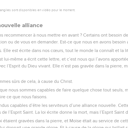
vangiles sont disponibles en vidéo pour le moment.
nouvelle alliance
s recommencer à nous mettre en avant ? Certains ont besoin d
ion ou de vous en demander. Est-ce que nous en avons besoin a
s. Elle est écrite dans nos cœurs, tout le monde la connaît et la lit
rist lui-même a écrit cette lettre, et c’est nous qui l’avons apportée
ec l’Esprit du Dieu vivant. Elle n’est pas gravée dans la pierre, 
mes sûrs de cela, à cause du Christ.
ue nous sommes capables de faire quelque chose tout seuls, ma
ire ce que nous faisons.
endus capables d’être les serviteurs d’une alliance nouvelle. Cet
s de l’Esprit Saint. La loi écrite donne la mort, mais l’Esprit Saint 
i étaient gravées dans la pierre, et Moïse était au service de cet
lui donnait une grande gloire. Et à cause de la gloire qui brillait 