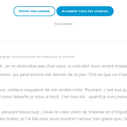
ec vous à votre joie.
Accepter tous les cookies
Choisir mes cookies
e – Bibli’O, 2000, avec autorisation. Pour vous procurer une Bible imprimée, rendez-vo
Tout refuser
vangiles sont disponibles en vidéo pour le moment.
é : je ne reviendrai pas chez vous, si cela doit vous rendre tristes
tristes, qui peut encore me donner de la joie ? Est-ce que ce n’es
s, certains risquaient de me rendre triste. Pourtant, c’est eux 
son pour laquelle je vous ai écrit. J’en suis sûr : quand je suis joy
n pleurant beaucoup, j’avais le cœur plein de tristesse et d’inquié
re tristes, je l’ai fait pour vous montrer l’amour très grand que j’