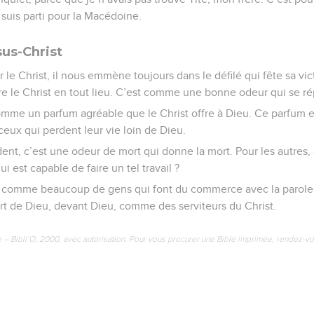
 suis parti pour la Macédoine.
sus-Christ
le Christ, il nous emmène toujours dans le défilé qui fête sa victo
re le Christ en tout lieu. C’est comme une bonne odeur qui se ré
me un parfum agréable que le Christ offre à Dieu. Ce parfum 
 ceux qui perdent leur vie loin de Dieu.
ent, c’est une odeur de mort qui donne la mort. Pour les autres,
ui est capable de faire un tel travail ?
comme beaucoup de gens qui font du commerce avec la parole 
part de Dieu, devant Dieu, comme des serviteurs du Christ.
e – Bibli’O, 2000, avec autorisation. Pour vous procurer une Bible imprimée, rendez-vo