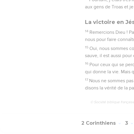
aux gens de Troas et je
La victoire en Jé
14
Remercions Dieu ! Par 
nous pour faire connaît
15
Oui, nous sommes com
sauve, il est aussi pour
16
Pour ceux qui se perd
qui donne la vie. Mais q
17
Nous ne sommes pas 
disons la vérité de la 
© Société biblique français
2 Corinthiens
3