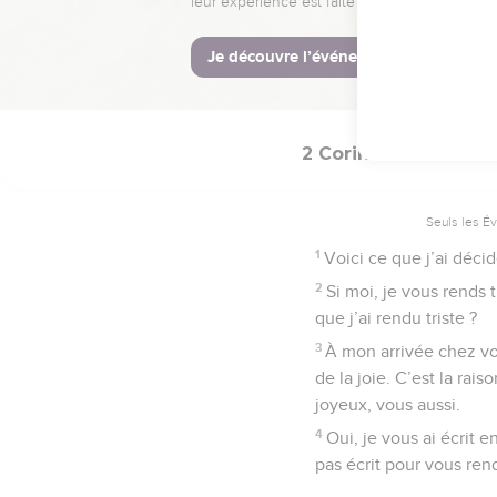
souhaitons travailler av
© Société biblique français
2 Corinthiens
2
Seuls les É
1
Voici ce que j’ai décid
2
Si moi, je vous rends 
que j’ai rendu triste ?
3
À mon arrivée chez vou
de la joie. C’est la rai
joyeux, vous aussi.
4
Oui, je vous ai écrit e
pas écrit pour vous rend