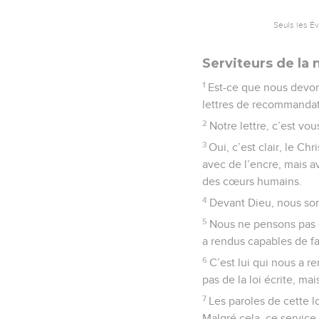
Seuls les É
Serviteurs de la 
1
Est-ce que nous devon
lettres de recommandat
2
Notre lettre, c’est vou
3
Oui, c’est clair, le Ch
avec de l’encre, mais av
des cœurs humains.
4
Devant Dieu, nous som
5
Nous ne pensons pas q
a rendus capables de fa
6
C’est lui qui nous a r
pas de la loi écrite, mai
7
Les paroles de cette lo
Malgré cela, ce service 