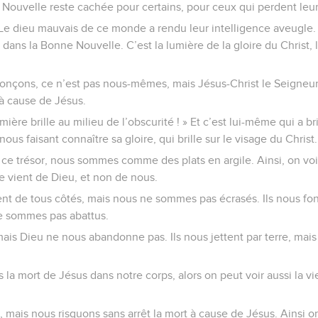
 Nouvelle reste cachée pour certains, pour ceux qui perdent leur
 Le dieu mauvais de ce monde a rendu leur intelligence aveugle. 
st dans la Bonne Nouvelle. C’est la lumière de la gloire du Christ, 
nçons, ce n’est pas nous-mêmes, mais Jésus-Christ le Seigneur
à cause de Jésus.
umière brille au milieu de l’obscurité ! » Et c’est lui-même qui a br
nous faisant connaître sa gloire, qui brille sur le visage du Christ.
 ce trésor, nous sommes comme des plats en argile. Ainsi, on voi
e vient de Dieu, et non de nous.
nt de tous côtés, mais nous ne sommes pas écrasés. Ils nous f
ne sommes pas abattus.
, mais Dieu ne nous abandonne pas. Ils nous jettent par terre, m
 la mort de Jésus dans notre corps, alors on peut voir aussi la v
mais nous risquons sans arrêt la mort à cause de Jésus. Ainsi on 