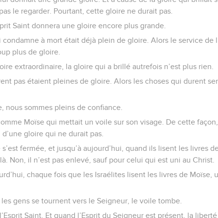
pas le regarder. Pourtant, cette gloire ne durait pas.
sprit Saint donnera une gloire encore plus grande.
i condamne à mort était déjà plein de gloire. Alors le service de l
p plus de gloire.
ire extraordinaire, la gloire qui a brillé autrefois n’est plus rien.
ent pas étaient pleines de gloire. Alors les choses qui durent 
, nous sommes pleins de confiance.
omme Moïse qui mettait un voile sur son visage. De cette façon, 
n d’une gloire qui ne durait pas.
 s’est fermée, et jusqu’à aujourd’hui, quand ils lisent les livres d
. Non, il n’est pas enlevé, sauf pour celui qui est uni au Christ.
urd’hui, chaque fois que les Israélites lisent les livres de Moïse, 
les gens se tournent vers le Seigneur, le voile tombe.
l’Esprit Saint. Et quand l’Esprit du Seigneur est présent, la liberté 