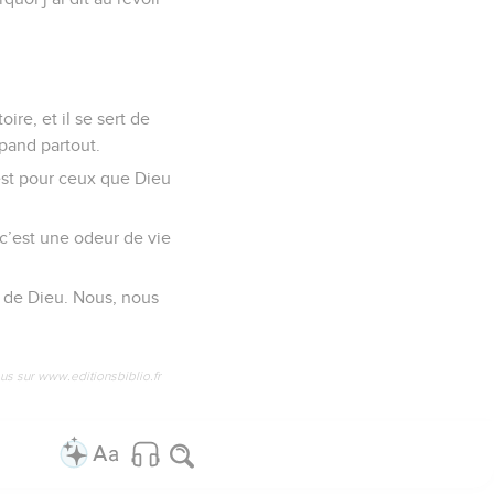
ire, et il se sert de
pand partout.
est pour ceux que Dieu
 c’est une odeur de vie
de Dieu. Nous, nous
us sur www.editionsbiblio.fr