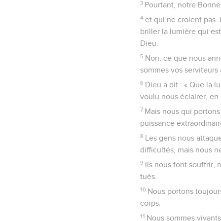
3
Pourtant, notre Bonne
4
et qui ne croient pas.
briller la lumière qui e
Dieu.
5
Non, ce que nous anno
sommes vos serviteurs 
6
Dieu a dit : « Que la l
voulu nous éclairer, en 
7
Mais nous qui portons
puissance extraordinair
8
Les gens nous attaque
difficultés, mais nous 
9
Ils nous font souffrir
tués.
10
Nous portons toujours
corps.
11
Nous sommes vivants, 