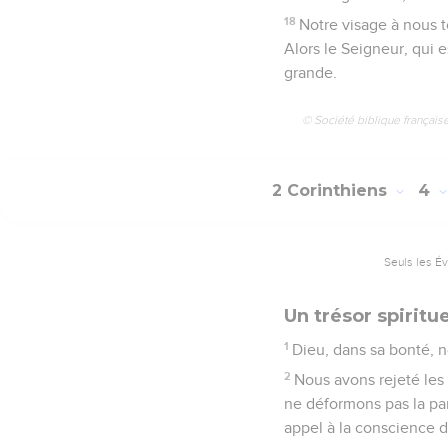
18
Notre visage à nous t
Alors le Seigneur, qui e
grande.
© Société biblique français
2 Corinthiens
4
Seuls les É
Un trésor spiritu
1
Dieu, dans sa bonté, 
2
Nous avons rejeté le
ne déformons pas la par
appel à la conscience 