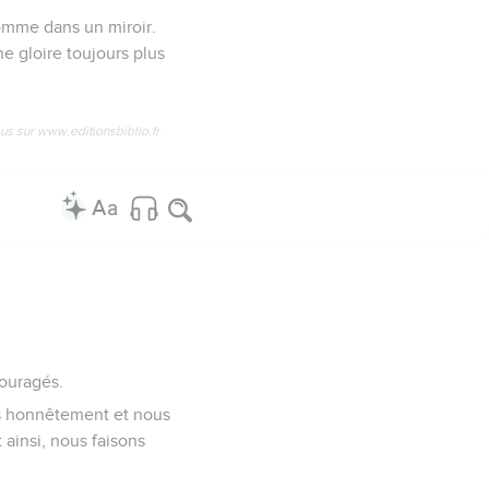
comme dans un miroir.
ne gloire toujours plus
us sur www.editionsbiblio.fr
couragés.
ns honnêtement et nous
 ainsi, nous faisons