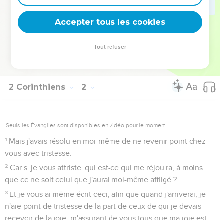
l'Esprit en nos coeurs.
23
Or j'appelle Dieu à témoin sur mon âme, que ç'a été pour
Accepter tous les cookies
vous épargner que je ne suis pas encore allé à Corinthe.
24
Non que nous dominions sur votre foi, mais nous
Tout refuser
contribuons à votre joie ; puisque vous êtes demeurés
fermes dans la foi.
2 Corinthiens
2
Seuls les Évangiles sont disponibles en vidéo pour le moment.
1
Mais j'avais résolu en moi-même de ne revenir point chez
vous avec tristesse.
2
Car si je vous attriste, qui est-ce qui me réjouira, à moins
que ce ne soit celui que j'aurai moi-même affligé ?
3
Et je vous ai même écrit ceci, afin que quand j'arriverai, je
n'aie point de tristesse de la part de ceux de qui je devais
recevoir de la joie, m'assurant de vous tous que ma joie est