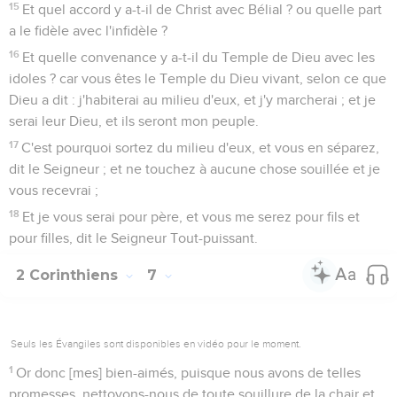
15
Et quel accord y a-t-il de Christ avec Bélial ? ou quelle part
a le fidèle avec l'infidèle ?
16
Et quelle convenance y a-t-il du Temple de Dieu avec les
idoles ? car vous êtes le Temple du Dieu vivant, selon ce que
Dieu a dit : j'habiterai au milieu d'eux, et j'y marcherai ; et je
serai leur Dieu, et ils seront mon peuple.
17
C'est pourquoi sortez du milieu d'eux, et vous en séparez,
dit le Seigneur ; et ne touchez à aucune chose souillée et je
vous recevrai ;
18
Et je vous serai pour père, et vous me serez pour fils et
pour filles, dit le Seigneur Tout-puissant.
2 Corinthiens
7
Seuls les Évangiles sont disponibles en vidéo pour le moment.
1
Or donc [mes] bien-aimés, puisque nous avons de telles
promesses, nettoyons-nous de toute souillure de la chair et