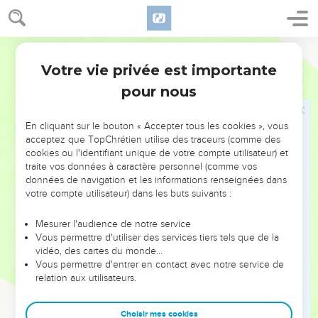
Et dans une telle confiance je voulais premièrement aller
vers vous, afin que vous eussiez une seconde grâce ;
16
Et passer de chez vous en Macédoine, puis de Macédoine
Martin
revenir vers vous, et être conduit par vous en Judée.
Votre vie privée est importante
2 Corinthiens
1
17
Or quand je me proposais cela, ai-je usé de légèreté ? ou
pour nous
les choses que je pense, les pensé-je selon la chair, en sorte
qu'il y ait eu en moi le oui et le non ?
En cliquant sur le bouton « Accepter tous les cookies », vous
18
Mais Dieu est fidèle, que notre parole de laquelle j'ai usé
acceptez que TopChrétien utilise des traceurs (comme des
envers vous, n'a point été oui, et non.
cookies ou l'identifiant unique de votre compte utilisateur) et
traite vos données à caractère personnel (comme vos
19
Car le Fils de Dieu Jésus-Christ, qui a été prêché par nous
données de navigation et les informations renseignées dans
entre vous, [savoir] par moi, et par Silvain, et par Timothée,
votre compte utilisateur) dans les buts suivants :
n'a point été oui, et non ; mais il a été oui en lui.
Mesurer l'audience de notre service
20
Car tout autant qu'il y a de promesses de Dieu, elles sont
Vous permettre d'utiliser des services tiers tels que de la
oui en lui, et amen en lui, à la gloire de Dieu par nous.
vidéo, des cartes du monde…
21
Vous permettre d'entrer en contact avec notre service de
Or celui qui nous affermit avec vous en Christ, et qui nous
relation aux utilisateurs.
a oints, c'est Dieu.
22
Qui aussi nous a scellés, et nous a donné les arrhes de
Choisir mes cookies