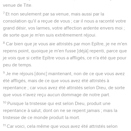
venue de Tite.
7
Et non seulement par sa venue, mais aussi par la
consolation qu'il a reçue de vous ; car il nous a raconté votre
grand désir, vos larmes, votre affection ardente envers moi ;
de sorte que je m'en suis extrêmement réjoui.
8
Car bien que je vous aie attristés par mon Epître, je ne m'en
repens point, quoique je m'en fusse [déjà] repenti, parce que
je vois que si cette Epître vous a affligés, ce n'a été que pour
peu de temps.
9
Je me réjouis [donc] maintenant, non de ce que vous avez
été affligés, mais de ce que vous avez été attristés à
repentance ; car vous avez été attristés selon Dieu, de sorte
que vous n'avez reçu aucun dommage de notre part.
10
Puisque la tristesse qui est selon Dieu, produit une
repentance à salut, dont on ne se repent jamais ; mais la
tristesse de ce monde produit la mort.
11
Car voici, cela même que vous avez été attristés selon