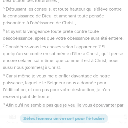
destruction des forteresses ;
5
Détruisant les conseils, et toute hauteur qui s'élève contre
la connaissance de Dieu, et amenant toute pensée
prisonnière à l'obéissance de Christ ;
6
Et ayant la vengeance toute prête contre toute
désobéissance, après que votre obéissance aura été entière.
7
Considérez-vous les choses selon l'apparence ? Si
quelqu'un se confie en soi-même d'être à Christ ; qu'il pense
encore cela en soi-même, que comme il est à Christ, nous
aussi nous [sommes] à Christ.
8
Car si même je veux me glorifier davantage de notre
puissance, laquelle le Seigneur nous a donnée pour
l'édification, et non pas pour votre destruction, je n'en
recevrai point de honte ;
9
Afin qu'il ne semble pas que je veuille vous épouvanter par
mes Lettres.
10
Car mes Lettres (disent-ils) sont bien graves et fortes, mais
Contenus
Versions
Commentaires
Strong
Dictionnaire
la présence du corps est faible, et la parole est méprisable.