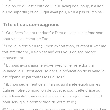
15
Selon ce qui est écrit : celui qui [avait] beaucoup, n'a rien
eu de superflu ; et celui qui avait peu, n'en a pas eu moins.
Tite et ses compagnons
16
Or grâces [soient rendues] à Dieu qui a mis le même soin
pour vous au coeur de Tite ;
17
Lequel a fort bien reçu mon exhortation, et étant lui-même
fort affectionné, il s'en est allé vers vous de son propre
mouvement.
18
Et nous avons aussi envoyé avec lui le frère dont la
louange, qu'il s'est acquise dans la prédication de l'Évangile
est répandue par toutes les Églises :
19
(Et non seulement cela, mais aussi il a été établi par les
Églises notre compagnon de voyage, pour cette grâce qui
est administrée par nous à la gloire du Seigneur même, [et
pour servir] à la promptitude de votre zèle.)
20
Nous donnant garde que personne ne nous reprenne dans