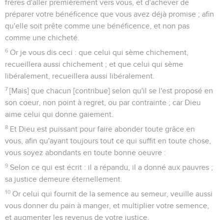
frères d'aller premièrement vers vous, et d'achever de
préparer votre bénéficence que vous avez déjà promise ; afin
qu'elle soit prête comme une bénéficence, et non pas
comme une chicheté.
6
Or je vous dis ceci : que celui qui sème chichement,
recueillera aussi chichement ; et que celui qui sème
libéralement, recueillera aussi libéralement.
7
[Mais] que chacun [contribue] selon qu'il se l'est proposé en
son coeur, non point à regret, ou par contrainte ; car Dieu
aime celui qui donne gaiement.
8
Et Dieu est puissant pour faire abonder toute grâce en
vous, afin qu'ayant toujours tout ce qui suffit en toute chose,
vous soyez abondants en toute bonne oeuvre :
9
Selon ce qui est écrit : il a répandu, il a donné aux pauvres ;
sa justice demeure éternellement.
10
Or celui qui fournit de la semence au semeur, veuille aussi
vous donner du pain à manger, et multiplier votre semence,
et augmenter les revenus de votre justice.