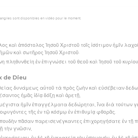
vangiles sont disponibles en vidéo pour le moment.
ος καὶ ἀπόστολος Ἰησοῦ Χριστοῦ τοῖς ἰσότιμον ἡμῖν λαχοῦ
 ἡμῶν καὶ σωτῆρος Ἰησοῦ Χριστοῦ·
νη πληθυνθείη ἐν ἐπιγνώσει τοῦ θεοῦ καὶ Ἰησοῦ τοῦ κυρίο
ix de Dieu
 θείας δυνάμεως αὐτοῦ τὰ πρὸς ζωὴν καὶ εὐσέβειαν δεδω
σαντος ἡμᾶς ἰδίᾳ δόξῃ καὶ ἀρετῇ,
ὶ μέγιστα ἡμῖν ἐπαγγέλματα δεδώρηται, ἵνα διὰ τούτων 
οφυγόντες τῆς ἐν τῷ κόσμῳ ἐν ἐπιθυμίᾳ φθορᾶς.
 σπουδὴν πᾶσαν παρεισενέγκαντες ἐπιχορηγήσατε ἐν τῇ π
τῇ τὴν γνῶσιν,
 ἐγκράτειαν, ἐν δὲ τῇ ἐγκρατείᾳ τὴν ὑπομονήν, ἐν δὲ τῇ ὑ