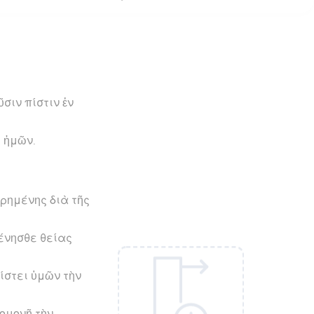
σιν πίστιν ἐν
υ ἡμῶν.
ρημένης διὰ τῆς
γένησθε θείας
ίστει ὑμῶν τὴν
πομονῇ τὴν