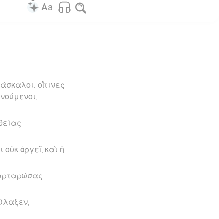
άσκαλοι, οἵτινες
νούμενοι,
ηθείας
 οὐκ ἀργεῖ, καὶ ἡ
ταρταρώσας
φύλαξεν,