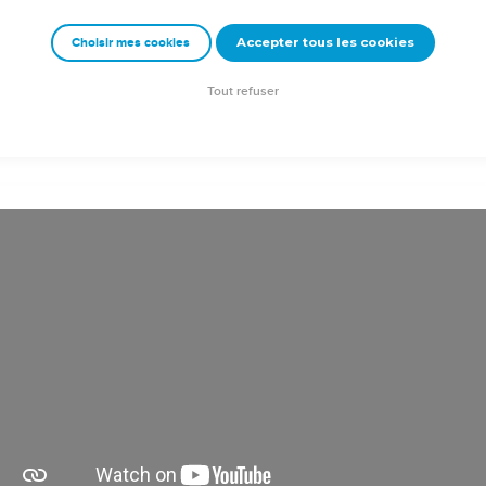
ς ἐν φιλήματι ἀγάπης. εἰρήνη ὑμῖν πᾶσιν τοῖς ἐν Χριστῷ
Accepter tous les cookies
Choisir mes cookies
rad Codex - tanach.us --- Grec : © 2010 by the Society of Biblical Literature and Log
Tout refuser
tion