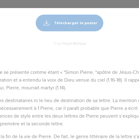
Télécharger le poster
© Le Projet Biblique
re se présente comme étant « *Simon Pierre, *apôtre de Jésus-Christ 
ration et a entendu la voix de Dieu venue du ciel (1.16-18). Il rap
i, Pierre, mourrait martyr (1.14).
 destinataires ni le lieu de destination de sa lettre. La mention
nécessairement à 1 Pierre, car il paraît probable que Pierre a écrit
érences de style entre les deux lettres de Pierre peuvent s’expli
 première et la seconde lettre.
 la fin de la vie de Pierre. De fait, le genre littéraire de la lettre 