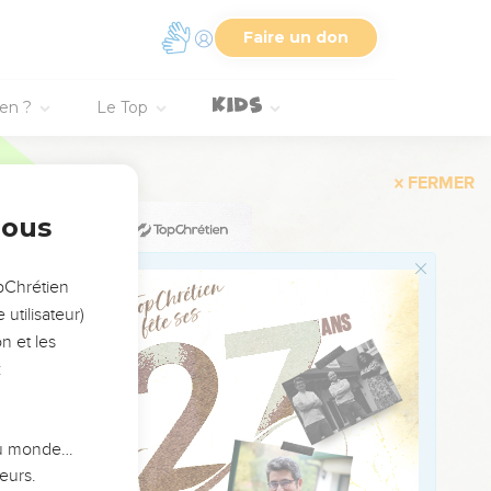
ινοφροσύνην
Faire un don
χάριν.
,
ien ?
Le Top
.
πατεῖ ζητῶν τινα
όσμῳ ὑμῶν
nous
ριστῷ, ὀλίγον
opChrétien
utilisateur)
n et les
:
, παρακαλῶν καὶ
 du monde…
eurs.