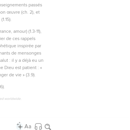
s enseignements passés
on œuvre (ch. 2), et
1.15).
ance, amour) (1.3-11),
mier de ces rappels
phétique inspirée par
eignants de mensonges
lut : il y a déjà eu un
e Dieu est patient : «
ger de vie » (3.9).
6).
ved worldwide.