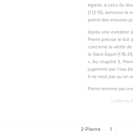
égards, à celui du dis
(1.12-15), annonce la
prend des mesures pour
Après une invitation à 
Pierre précise le but d
concerne la vérité de 
le Saint-Esprit (1.16-
». Au chapitre 3, Pierr
jugement par l’eau (le
Il ne veut pas qu’un s
Pierre termine par une
La Bible Du S
2 Pierre
1