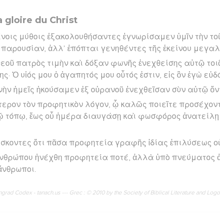
a gloire du Christ
οις μύθοις ἐξακολουθήσαντες ἐγνωρίσαμεν ὑμῖν τὴν τοῦ
 παρουσίαν, ἀλλ’ ἐπόπται γενηθέντες τῆς ἐκείνου μεγαλ
οῦ πατρὸς τιμὴν καὶ δόξαν φωνῆς ἐνεχθείσης αὐτῷ τοι
· Ὁ υἱός μου ὁ ἀγαπητός μου οὗτός ἐστιν, εἰς ὃν ἐγὼ εὐ
νὴν ἡμεῖς ἠκούσαμεν ἐξ οὐρανοῦ ἐνεχθεῖσαν σὺν αὐτῷ ὄντ
τερον τὸν προφητικὸν λόγον, ᾧ καλῶς ποιεῖτε προσέχο
ῷ τόπῳ, ἕως οὗ ἡμέρα διαυγάσῃ καὶ φωσφόρος ἀνατείλῃ 
σκοντες ὅτι πᾶσα προφητεία γραφῆς ἰδίας ἐπιλύσεως οὐ
ἀνθρώπου ἠνέχθη προφητεία ποτέ, ἀλλὰ ὑπὸ πνεύματος 
ἄνθρωποι.
rad Codex - tanach.us --- Grec : © 2010 by the Society of Biblical Literature and Log