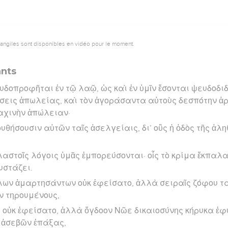
vangiles sont disponibles en vidéo pour le moment.
ants
υδοπροφῆται ἐν τῷ λαῷ, ὡς καὶ ἐν ὑμῖν ἔσονται ψευδοδιδ
σεις ἀπωλείας, καὶ τὸν ἀγοράσαντα αὐτοὺς δεσπότην ἀρ
αχινὴν ἀπώλειαν·
υθήσουσιν αὐτῶν ταῖς ἀσελγείαις, δι’ οὓς ἡ ὁδὸς τῆς ἀλ
λαστοῖς λόγοις ὑμᾶς ἐμπορεύσονται· οἷς τὸ κρίμα ἔκπαλαι
υστάζει.
έλων ἁμαρτησάντων οὐκ ἐφείσατο, ἀλλὰ σειραῖς ζόφου 
ν τηρουμένους,
υ οὐκ ἐφείσατο, ἀλλὰ ὄγδοον Νῶε δικαιοσύνης κήρυκα ἐ
 ἀσεβῶν ἐπάξας,