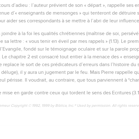
cours d’adieu : l’auteur prévient de son « départ », rappelle se
 venue d’« enseignants de mensonges » qui tenteront de détruire s
 aider ses correspondants à se mettre à l’abri de leur influence (
joindre à la foi les qualités chrétiennes (maîtrise de soi, persévér
e sa lettre : « vous tenir en éveil par mes rappels » (1.13). Le pre
l’Evangile, fondé sur le témoignage oculaire et sur la parole pro
21). Le chapitre 2 est consacré tout entier à la menace des « ens
e replace le sort de ces prédicateurs d’erreurs dans l’histoire du sa
 déluge), il y aura un jugement par le feu. Mais Pierre rappelle qu
eul périsse. Il voudrait, au contraire, que tous parviennent à *chan
 mise en garde contre ceux qui tordent le sens des Ecritures (3.1
emeur Copyright © 1992, 1999 by Biblica, Inc.® Used by permission. All rights reser