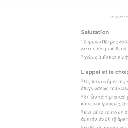
Seuls les É
Salutation
1
Συμεὼν Πέτρος δοῦλ
δικαιοσύνῃ τοῦ θεοῦ
2
χάρις ὑμῖν καὶ εἰρή
L'appel et le cho
3
Ὡς πάντα ἡμῖν τῆς
ἐπιγνώσεως τοῦ καλέ
4
δι’ ὧν τὰ τίμια κα
κοινωνοὶ φύσεως, ἀπ
5
καὶ αὐτὸ τοῦτο δὲ
ἀρετήν, ἐν δὲ τῇ ἀρε
6
ἐν δὲ τῇ γνώσει τὴν