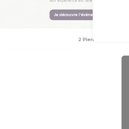
14
ἀσπάσασθε ἀλλήλου
Hébreu : © Westminster Lening
2 Pierre
Introduc