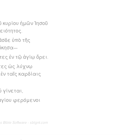
 κυρίου ἡμῶν Ἰησοῦ
ειότητος.
ᾶσδε ὑπὸ τῆς
δόκησα—
ες ἐν τῷ ἁγίῳ ὄρει.
ντες ὡς λύχνῳ
ἐν ταῖς καρδίαις
 γίνεται,
ἁγίου φερόμενοι
os Bible Software - sblgnt.com