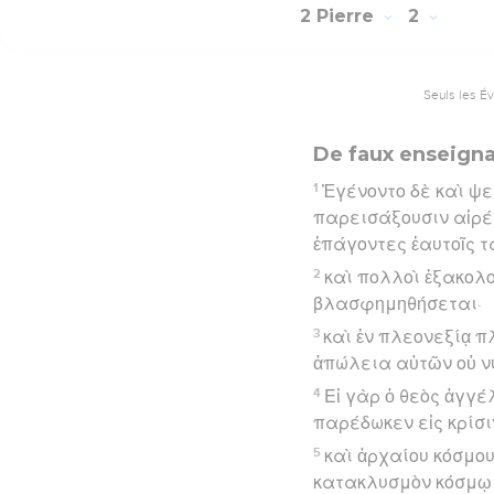
2 Pierre
2
Seuls les É
De faux enseign
1
Ἐγένοντο δὲ καὶ ψε
παρεισάξουσιν αἱρέ
ἐπάγοντες ἑαυτοῖς τ
2
καὶ πολλοὶ ἐξακολο
βλασφημηθήσεται·
3
καὶ ἐν πλεονεξίᾳ π
ἀπώλεια αὐτῶν οὐ ν
4
Εἰ γὰρ ὁ θεὸς ἀγγ
παρέδωκεν εἰς κρίσι
5
καὶ ἀρχαίου κόσμο
κατακλυσμὸν κόσμῳ