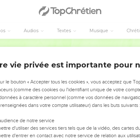
 ὑποτάγητε πρεσβυτέροις. πάντες δὲ ἀλλήλοις τὴν ταπε
 θεὸς ὑπερηφάνοις ἀντιτάσσεται ταπεινοῖς δὲ δίδωσιν 
ὸ τὴν κραταιὰν χεῖρα τοῦ θεοῦ, ἵνα ὑμᾶς ὑψώσῃ ἐν καιρῷ
éos
Audios
Textes
Musique
Chrét
 ὑμῶν ἐπιρίψαντες ἐπ’ αὐτόν, ὅτι αὐτῷ μέλει περὶ ὑμῶν
τε. ὁ ἀντίδικος ὑμῶν διάβολος ὡς λέων ὠρυόμενος περι
Hébreu / Grec - Texte original
ὶ τῇ πίστει, εἰδότες τὰ αὐτὰ τῶν παθημάτων τῇ ἐν τῷ κ
re vie privée est importante pour 
σθαι.
ριτος, ὁ καλέσας ὑμᾶς εἰς τὴν αἰώνιον αὐτοῦ δόξαν ἐν Χ
ρτίσει, στηρίξει, σθενώσει, θεμελιώσει.
sur le bouton « Accepter tous les cookies », vous acceptez que T
traceurs (comme des cookies ou l'identifiant unique de votre compte 
 τοὺς αἰῶνας τῶν αἰώνων· ἀμήν.
s données à caractère personnel (comme vos données de navigatio
 renseignées dans votre compte utilisateur) dans les buts suivants 
es
ν τοῦ πιστοῦ ἀδελφοῦ, ὡς λογίζομαι, δι’ ὀλίγων ἔγραψα
audience de notre service
ἶναι ἀληθῆ χάριν τοῦ θεοῦ· εἰς ἣν στῆτε.
ttre d'utiliser des services tiers tels que de la vidéo, des cartes
ἐν Βαβυλῶνι συνεκλεκτὴ καὶ Μᾶρκος ὁ υἱός μου.
ttre d'entrer en contact avec notre service de relation aux utilisat