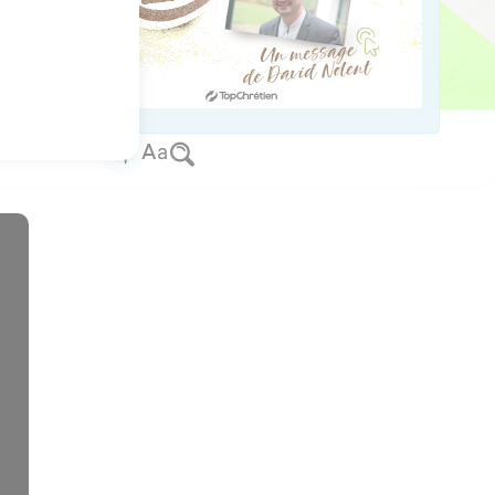
.
os Bible Software - sblgnt.com