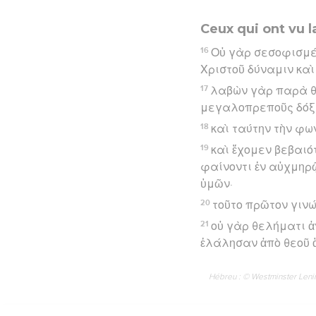
Ceux qui ont vu l
16
Οὐ γὰρ σεσοφισμέν
Χριστοῦ δύναμιν καὶ
17
λαβὼν γὰρ παρὰ θε
μεγαλοπρεποῦς δόξης
18
καὶ ταύτην τὴν φω
19
καὶ ἔχομεν βεβαιό
φαίνοντι ἐν αὐχμηρ
ὑμῶν·
20
τοῦτο πρῶτον γινώ
21
οὐ γὰρ θελήματι 
ἐλάλησαν ἀπὸ θεοῦ 
Hébreu : © Westminster Lening