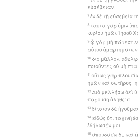
εὐσέβειαν,
7
ἐν δὲ τῇ εὐσεβείᾳ 
8
ταῦτα γὰρ ὑμῖν ὑπά
κυρίου ἡμῶν Ἰησοῦ Χ
9
ᾧ γὰρ μὴ πάρεστιν
αὐτοῦ ἁμαρτημάτων
10
διὸ μᾶλλον, ἀδελφ
ποιοῦντες οὐ μὴ πτα
11
οὕτως γὰρ πλουσίως
ἡμῶν καὶ σωτῆρος Ἰη
12
Διὸ μελλήσω ἀεὶ ὑ
παρούσῃ ἀληθείᾳ.
13
δίκαιον δὲ ἡγοῦμαι
14
εἰδὼς ὅτι ταχινή ἐ
ἐδήλωσέν μοι·
15
σπουδάσω δὲ καὶ ἑ