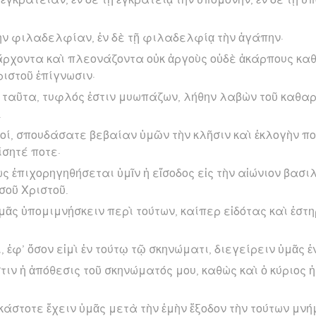
τὴν φιλαδελφίαν, ἐν δὲ τῇ φιλαδελφίᾳ τὴν ἀγάπην·
ρχοντα καὶ πλεονάζοντα οὐκ ἀργοὺς οὐδὲ ἀκάρπους καθί
ριστοῦ ἐπίγνωσιν·
 ταῦτα, τυφλός ἐστιν μυωπάζων, λήθην λαβὼν τοῦ καθα
.
οί, σπουδάσατε βεβαίαν ὑμῶν τὴν κλῆσιν καὶ ἐκλογὴν πο
ίσητέ ποτε·
 ἐπιχορηγηθήσεται ὑμῖν ἡ εἴσοδος εἰς τὴν αἰώνιον βασιλ
σοῦ Χριστοῦ.
μᾶς ὑπομιμνῄσκειν περὶ τούτων, καίπερ εἰδότας καὶ ἐστη
, ἐφ’ ὅσον εἰμὶ ἐν τούτῳ τῷ σκηνώματι, διεγείρειν ὑμᾶς ἐ
στιν ἡ ἀπόθεσις τοῦ σκηνώματός μου, καθὼς καὶ ὁ κύριος 
κάστοτε ἔχειν ὑμᾶς μετὰ τὴν ἐμὴν ἔξοδον τὴν τούτων μνή