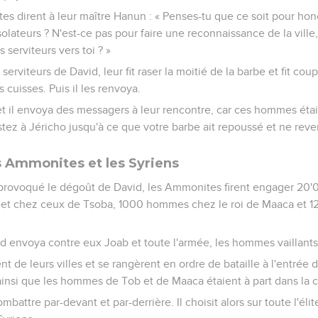
es dirent à leur maître Hanun : « Penses-tu que ce soit pour hon
lateurs ? N'est-ce pas pour faire une reconnaissance de la ville, 
s serviteurs vers toi ? »
serviteurs de David, leur fit raser la moitié de la barbe et fit coup
 cuisses. Puis il les renvoya.
t il envoya des messagers à leur rencontre, car ces hommes éta
 Restez à Jéricho jusqu'à ce que votre barbe ait repoussé et ne rev
s Ammonites et les Syriens
 provoqué le dégoût de David, les Ammonites firent engager 20'0
et chez ceux de Tsoba, 1000 hommes chez le roi de Maaca et 1
id envoya contre eux Joab et toute l'armée, les hommes vaillants
 de leurs villes et se rangèrent en ordre de bataille à l'entrée de
insi que les hommes de Tob et de Maaca étaient à part dans la
combattre par-devant et par-derrière. Il choisit alors sur toute l'éli