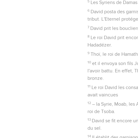
5
Les Syriens de Damas 
6
David posta des garnis
tribut. L'Eternel protége
7
David prit les bouclie
8
Le roi David prit enco
Hadadézer.
9
Thoï, le roi de Hamath
10
et il envoya son fils 
l'avoir battu. En effet,
bronze.
11
Le roi David les consac
avait vaincues
12
– la Syrie, Moab, les
roi de Tsoba.
13
David se fit encore un
du sel.
14
Il établit des garnis