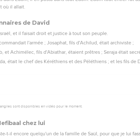
où il allait.
onnaires de David
raël, et il faisait droit et justice à tout son peuple.
 commandait l'armée ; Josaphat, fils d'Achilud, était archiviste ;
, et Achimélec, fils d'Abiathar, étaient prêtres ; Seraja était secré
da, était le chef des Kéréthiens et des Péléthiens ; et les fils de 
vangiles sont disponibles en vidéo pour le moment.
efibaal chez lui
e-t-il encore quelqu'un de la famille de Saül, pour que je lui fa