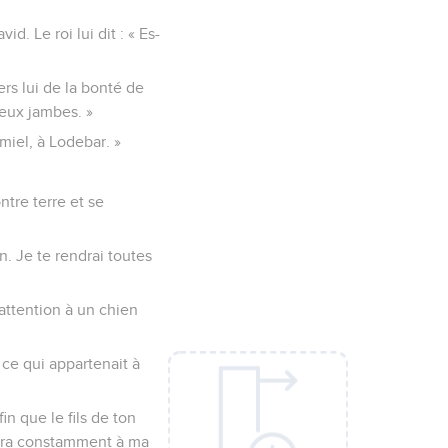
d. Le roi lui dit : « Es-
ers lui de la bonté de
deux jambes. »
mmiel, à Lodebar. »
ntre terre et se
n. Je te rendrai toutes
 attention à un chien
t ce qui appartenait à
fin que le fils de ton
gera constamment à ma