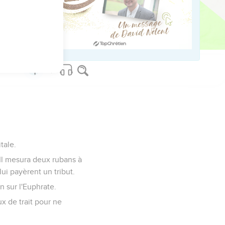
 toi ! En effet, c'est
serviteur sera bénie
itale.
. Il mesura deux rubans à
lui payèrent un tribut.
n sur l'Euphrate.
ux de trait pour ne