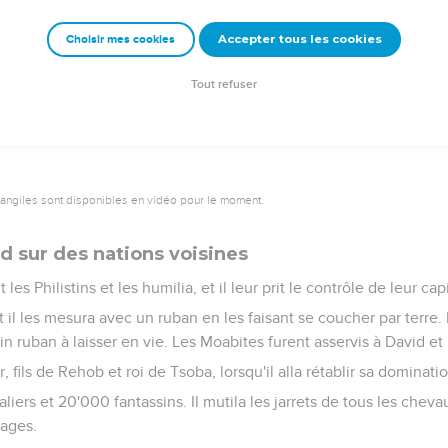
famille de ton serviteur afin qu'elle subsiste éternellement devant
Accepter tous les cookies
Choisir mes cookies
ui as parlé, et c’est grâce à ta bénédiction que la maison de ton 
Tout refuser
vangiles sont disponibles en vidéo pour le moment.
d sur des nations voisines
 les Philistins et les humilia, et il leur prit le contrôle de leur cap
 et il les mesura avec un ruban en les faisant se coucher par terre
in ruban à laisser en vie. Les Moabites furent asservis à David et 
 fils de Rehob et roi de Tsoba, lorsqu'il alla rétablir sa dominatio
aliers et 20'000 fantassins. Il mutila les jarrets de tous les cheva
lages.