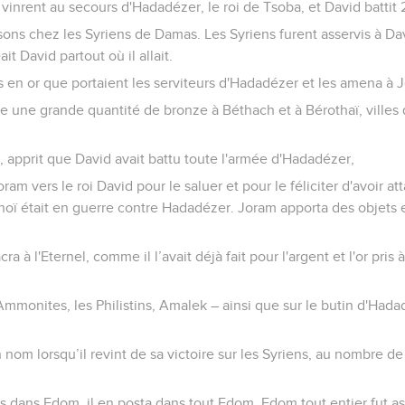
vinrent au secours d'Hadadézer, le roi de Tsoba, et David battit
ons chez les Syriens de Damas. Les Syriens furent asservis à Dav
ait David partout où il allait.
rs en or que portaient les serviteurs d'Hadadézer et les amena à 
re une grande quantité de bronze à Béthach et à Bérothaï, villes
, apprit que David avait battu toute l'armée d'Hadadézer,
Joram vers le roi David pour le saluer et pour le féliciter d'avoir
 Thoï était en guerre contre Hadadézer. Joram apporta des objets 
ra à l'Eternel, comme il l’avait déjà fait pour l'argent et l'or pris 
 Ammonites, les Philistins, Amalek – ainsi que sur le butin d'Hada
 nom lorsqu’il revint de sa victoire sur les Syriens, au nombre de
ons dans Edom, il en posta dans tout Edom. Edom tout entier fut as