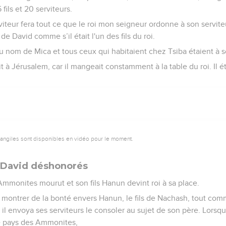
 fils et 20 serviteurs.
serviteur fera tout ce que le roi mon seigneur ordonne à son servi
e David comme s’il était l'un des fils du roi.
s du nom de Mica et tous ceux qui habitaient chez Tsiba étaient à s
 à Jérusalem, car il mangeait constamment à la table du roi. Il é
vangiles sont disponibles en vidéo pour le moment.
 David déshonorés
 Ammonites mourut et son fils Hanun devint roi à sa place.
is montrer de la bonté envers Hanun, le fils de Nachash, tout co
 il envoya ses serviteurs le consoler au sujet de son père. Lorsqu
le pays des Ammonites,