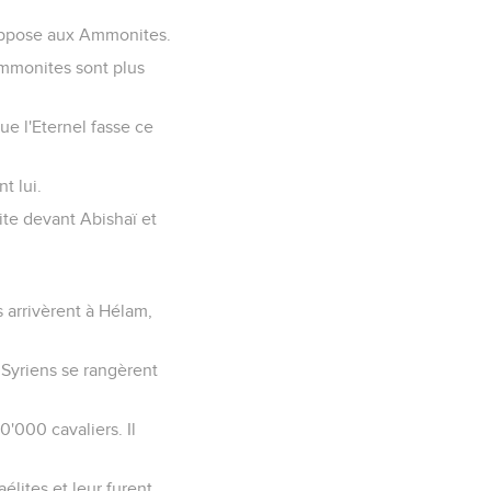
’oppose aux Ammonites.
s Ammonites sont plus
ue l'Eternel fasse ce
t lui.
uite devant Abishaï et
s arrivèrent à Hélam,
s Syriens se rangèrent
0'000 cavaliers. Il
aélites et leur furent