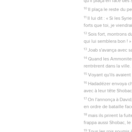
qu'il plaça en face des 
10
Il plaça le reste du
11
Il lui dit : « Si les 
forts que toi, je viendra
12
Sois fort, montrons d
qui lui semblera bon ! »
13
Joab s'avança avec sa 
14
Quand les Ammonites v
rentrèrent dans la vill
15
Voyant qu'ils avaient 
16
Hadadézer envoya cher
avec à leur tête Shobac
17
On l'annonça à David,
en ordre de bataille fac
18
mais ils prirent la fu
frappa aussi Shobac, le
19
Tous les rois soumis à