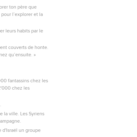
orer ton père que
pour l’explorer et la
er leurs habits par le
ient couverts de honte.
enez qu’ensuite. »
00 fantassins chez les
2'000 chez les
.
 la ville. Les Syriens
 campagne.
te d'Israël un groupe