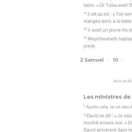
table. » Or Tsiba avait 15
11
Il dit au roi : « Ton 
mangea donc à la table d
12
Il avait un jeune fil
13
Mephibosheth habitait
pieds.
2 Samuel
10
Seuls les É
Les ministres de
1
Après cela, le roi des
2
David se dit : « Je va
montré envers moi. » Et
David arrivèrent dans 