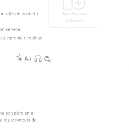
Ajouter une
Ajouter une
Ajouter une
Ajouter une
Ajouter une
Ajouter une
teur. » Mephibosheth
colonne
colonne
colonne
colonne
colonne
colonne
on service.
tait estropié des deux
mme son père en a
e les serviteurs de