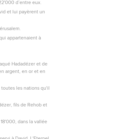
 22'000 d’entre eux.
id et lui payèrent un
Jérusalem.
 qui appartenaient à
 attaqué Hadadézer et de
en argent, en or et en
à toutes les nations qu'il
dézer, fils de Rehob et
 18'000, dans la vallée
servi à David. L'Eternel