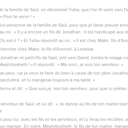
 de la famille de Saül, un dénommé Tsiba, que l'on fit venir vers Davi
 « Pour te servir ! »
il plus personne de la famille de Saül, pour que je fasse preuve env
au roi : « Il y a encore un fils de Jonathan ; il est handicapé aux 
Où est-il ? » Et Tsiba répondit au roi : « Il est chez Makir, fils d'A
chercher chez Makir, le fils d'Ammiel, à Lodebar.
Jonathan et petit-fils de Saül, vint vers David, tomba le visage co
Mephibosheth ! » Il répondit : « Me voici, je suis ton serviteur. »
 pas peur, car je veux te faire du bien à cause de ton père Jonatha
grand-père, et tu mangeras toujours à ma table. »
rna et dit : « Que suis-je, moi ton serviteur, pour que tu prêtes
 serviteur de Saül, et lui dit : « Je donne au fils de ton maître tou
e.
s pour lui, avec tes fils et tes serviteurs, et tu feras les récoltes, a
quoi manger. En outre, Mephibosheth, le fils de ton maître, man