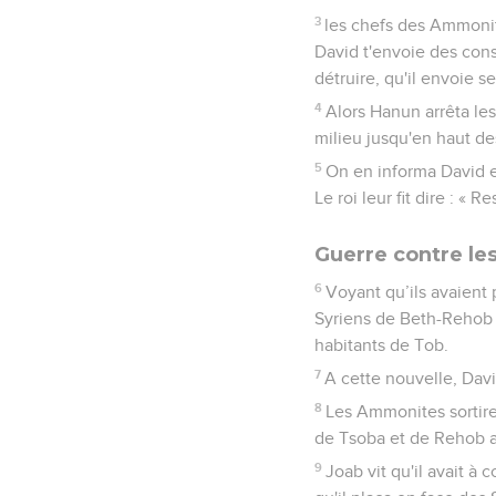
3
les chefs des Ammonit
David t'envoie des conso
détruire, qu'il envoie se
4
Alors Hanun arrêta les 
milieu jusqu'en haut des
5
On en informa David e
Le roi leur fit dire : «
Guerre contre le
6
Voyant qu’ils avaient
Syriens de Beth-Rehob 
habitants de Tob.
7
A cette nouvelle, Dav
8
Les Ammonites sortirent
de Tsoba et de Rehob a
9
Joab vit qu'il avait à 