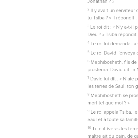
Jonathan ? »
2
Il y avait un serviteur
tu Tsiba ? » Il répondit :
3
Le roi dit : « N'y a-t-
Dieu ? » Tsiba répondit 
4
Le roi lui demanda : « 
5
Le roi David l'envoya 
6
Mephibosheth, fils de 
prosterna. David dit : « 
7
David lui dit : « N’aie
les terres de Saül, ton 
8
Mephibosheth se proste
mort tel que moi ? »
9
Le roi appela Tsiba, le
Saül et à toute sa famill
10
Tu cultiveras les terre
maître ait du pain, de 