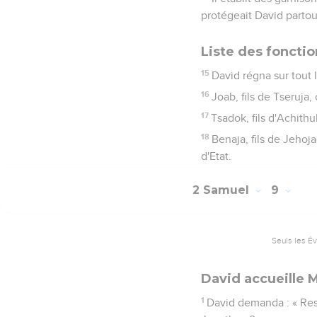
protégeait David partout 
Liste des foncti
15
David régna sur tout Is
16
Joab, fils de Tseruja,
17
Tsadok, fils d'Achithub
18
Benaja, fils de Jehoja
d'Etat.
2 Samuel
9
Seuls les É
David accueille M
1
David demanda : « Rest