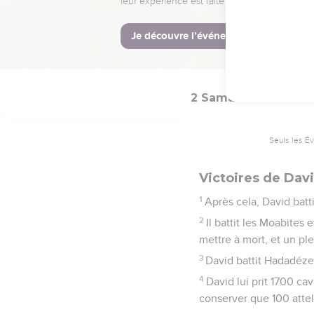
serviteur.
29
Veuille donc bénir la 
toi, Seigneur Eternel, q
pour l’éternité. »
2 Samuel
8
Seuls les É
Victoires de Davi
1
Après cela, David battit
2
Il battit les Moabites
mettre à mort, et un ple
3
David battit Hadadézer,
4
David lui prit 1700 cav
conserver que 100 atte