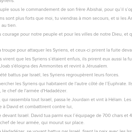
Syriens.
 peuple sous le commandement de son frère Abishaï, pour qu’il s
Syriens sont plus forts que moi, tu viendras à mon secours, et si le
i au tien.
u courage pour notre peuple et pour les villes de notre Dieu, et q
troupe pour attaquer les Syriens, et ceux-ci prirent la fuite devan
irent que les Syriens s’étaient enfuis, ils prirent eux aussi la f
e. Joab s'éloigna des Ammonites et revint à Jérusalem.
été battus par Israël, les Syriens regroupèrent leurs forces.
cher les Syriens qui habitaient de l'autre côté de l’Euphrate. Il
, le chef de l'armée d'Hadadézer.
 qui rassembla tout Israël, passa le Jourdain et vint à Hélam. Le
e à David et combattirent contre lui,
ite devant Israël. David tua parmi eux l’équipage de 700 chars et 4
 chef de leur armée, qui mourut sur place.
 Hadadézer, se voyant battus par Israël, firent la paix avec les Isr