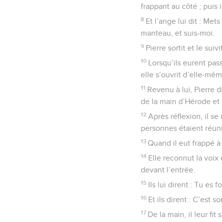
frappant au côté ; puis
8
Et l’ange lui dit : Mets
manteau, et suis-moi.
9
Pierre sortit et le suiv
10
Lorsqu’ils eurent pass
elle s’ouvrit d’elle-mêm
11
Revenu à lui, Pierre d
de la main d’Hérode et 
12
Après réflexion, il 
personnes étaient réuni
13
Quand il eut frappé à
14
Elle reconnut la voix 
devant l’entrée.
15
Ils lui dirent : Tu es 
16
Et ils dirent : C’est 
17
De la main, il leur fit