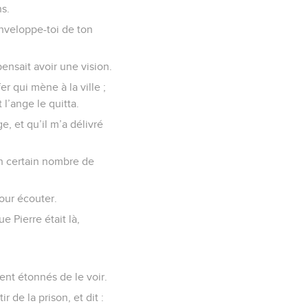
ns.
: Enveloppe-toi de ton
 pensait avoir une vision.
er qui mène à la ville ;
 l’ange le quitta.
e, et qu’il m’a délivré
un certain nombre de
our écouter.
e Pierre était là,
rent étonnés de le voir.
r de la prison, et dit :