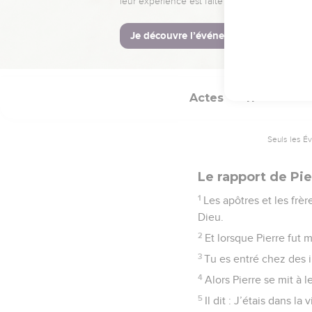
48
Il ordonna de les bap
© Société biblique français
Actes
11
Seuls les É
Le rapport de Pie
1
Les apôtres et les frè
Dieu.
2
Et lorsque Pierre fut m
3
Tu es entré chez des i
4
Alors Pierre se mit à l
5
Il dit : J’étais dans la