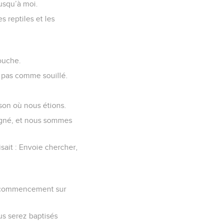
jusqu’à moi.
s reptiles et les
bouche.
de pas comme souillé.
son où nous étions.
pagné, et nous sommes
sait : Envoie chercher,
 au commencement sur
us serez baptisés