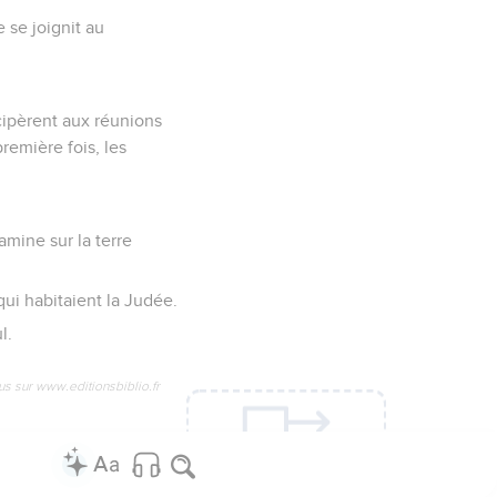
 se joignit au
icipèrent aux réunions
remière fois, les
amine sur la terre
ui habitaient la Judée.
l.
us sur www.editionsbiblio.fr