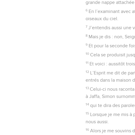
grande nappe attachée pa
6
En l’examinant avec at
oiseaux du ciel.
7
J’entendis aussi une vo
8
Mais je dis : non, Sei
9
Et pour la seconde foi
10
Cela se produisit jusqu
11
Et voici : aussitôt t
12
L’Esprit me dit de pa
entrés dans la maison d
13
Celui-ci nous raconta
à Jaffa, Simon surnomm
14
qui te dira des parole
15
Lorsque je me mis à p
nous aussi.
16
Alors je me souvins d