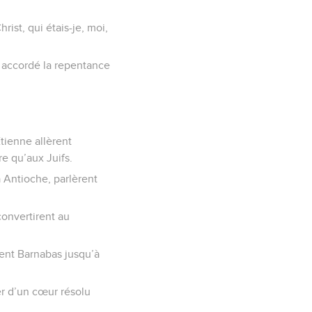
ist, qui étais-je, moi,
nc accordé la repentance
tienne allèrent
re qu’aux Juifs.
 Antioche, parlèrent
convertirent au
rent Barnabas jusqu’à
ster d’un cœur résolu