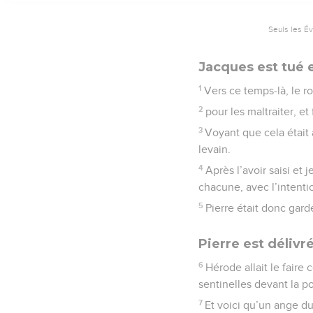
Seuls les É
Jacques est tué 
1
Vers ce temps-là, le r
2
pour les maltraiter, et
3
Voyant que cela était a
levain.
4
Après l’avoir saisi et 
chacune, avec l’intenti
5
Pierre était donc gardé
Pierre est délivr
6
Hérode allait le faire 
sentinelles devant la po
7
Et voici qu’un ange du 