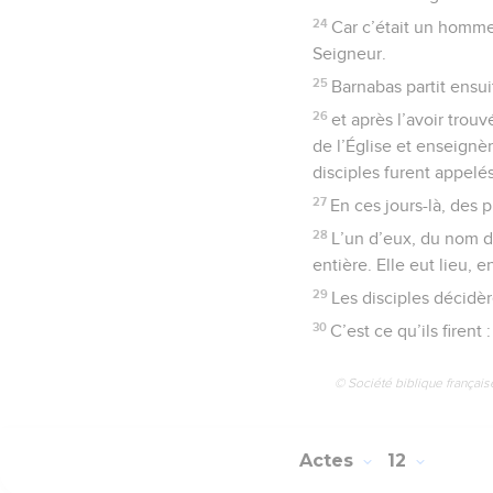
24
Car c’était un homme 
Seigneur.
25
Barnabas partit ensui
26
et après l’avoir trou
de l’Église et enseignè
disciples furent appelés
27
En ces jours-là, des
28
L’un d’eux, du nom d’
entière. Elle eut lieu, 
29
Les disciples décidè
30
C’est ce qu’ils firent
© Société biblique français
Actes
12