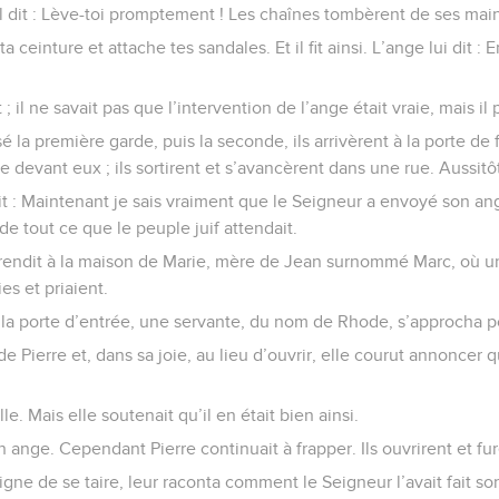
 il dit : Lève-toi promptement ! Les chaînes tombèrent de ses mai
 ta ceinture et attache tes sandales. Et il fit ainsi. L’ange lui dit 
it ; il ne savait pas que l’intervention de l’ange était vraie, mais il
é la première garde, puis la seconde, ils arrivèrent à la porte de f
e devant eux ; ils sortirent et s’avancèrent dans une rue. Aussitôt
it : Maintenant je sais vraiment que le Seigneur a envoyé son ang
de tout ce que le peuple juif attendait.
se rendit à la maison de Marie, mère de Jean surnommé Marc, où 
es et priaient.
 la porte d’entrée, une servante, du nom de Rhode, s’approcha p
de Pierre et, dans sa joie, au lieu d’ouvrir, elle courut annoncer qu
folle. Mais elle soutenait qu’il en était bien ainsi.
son ange. Cependant Pierre continuait à frapper. Ils ouvrirent et fu
 signe de se taire, leur raconta comment le Seigneur l’avait fait sorti