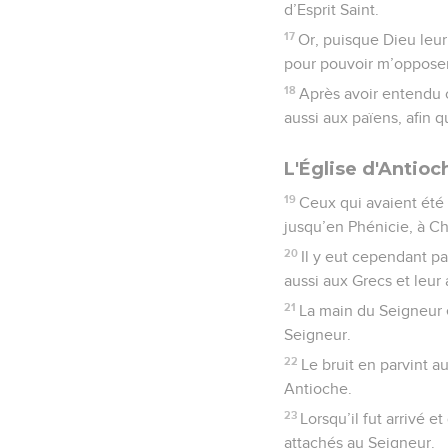
d’Esprit Saint.
17
Or, puisque Dieu leur
pour pouvoir m’opposer
18
Après avoir entendu c
aussi aux païens, afin qu
L'Église d'Antioc
19
Ceux qui avaient été 
jusqu’en Phénicie, à Ch
20
Il y eut cependant p
aussi aux Grecs et leu
21
La main du Seigneur é
Seigneur.
22
Le bruit en parvint a
Antioche.
23
Lorsqu’il fut arrivé e
attachés au Seigneur.