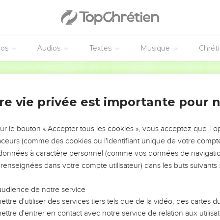
e troisième jour et lui a donné de se manifester,
 mais aux témoins choisis d’avance par Dieu, à nous qui avons m
éos
Audios
Textes
Musique
Chrét
entre les morts.
andé de prêcher au peuple et d’attester qu’il a été lui-même 
Segond 1978 (Colombe)
 morts.
endent de lui le témoignage que quiconque croit en lui reçoit p
re vie privée est importante pour 
oivent le Saint-Esprit
sur le bouton « Accepter tous les cookies », vous acceptez que T
traceurs (comme des cookies ou l'identifiant unique de votre compte 
ait encore ces mots, le Saint-Esprit descendit sur tous ceux qui
s données à caractère personnel (comme vos données de navigatio
concis qui étaient venus avec Pierre furent étonnés de ce que le 
 renseignées dans votre compte utilisateur) dans les buts suivants 
aïens.
nt parler en langues et exalter Dieu.
audience de notre service
 Peut-on refuser l’eau du baptême à ceux qui ont reçu le Saint-Esp
ttre d'utiliser des services tiers tels que de la vidéo, des cartes
ttre d'entrer en contact avec notre service de relation aux utilisat