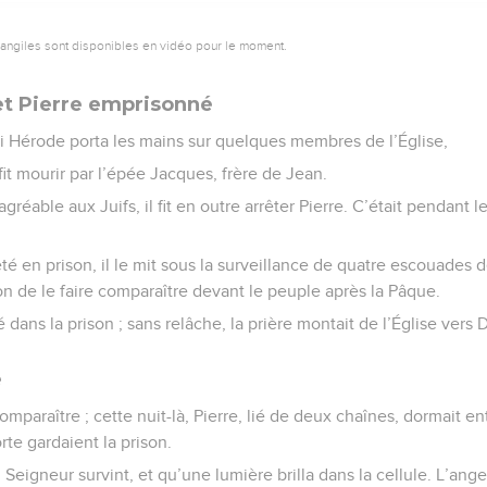
vangiles sont disponibles en vidéo pour le moment.
et Pierre emprisonné
oi Hérode porta les mains sur quelques membres de l’Église,
 fit mourir par l’épée Jacques, frère de Jean.
gréable aux Juifs, il fit en outre arrêter Pierre. C’était pendant l
jeté en prison, il le mit sous la surveillance de quatre escouades 
on de le faire comparaître devant le peuple après la Pâque.
 dans la prison ; sans relâche, la prière montait de l’Église vers D
é
comparaître ; cette nuit-là, Pierre, lié de deux chaînes, dormait e
rte gardaient la prison.
Seigneur survint, et qu’une lumière brilla dans la cellule. L’ange 