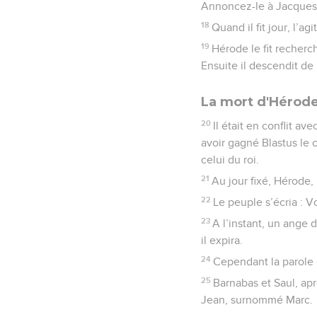
Annoncez-le à Jacques et
18
Quand il fit jour, l’a
19
Hérode le fit recherch
Ensuite il descendit de
La mort d'Hérod
20
Il était en conflit av
avoir gagné Blastus le c
celui du roi.
21
Au jour fixé, Hérode, 
22
Le peuple s’écria : 
23
A l’instant, un ange 
il expira.
24
Cependant la parole 
25
Barnabas et Saul, apr
Jean, surnommé Marc.