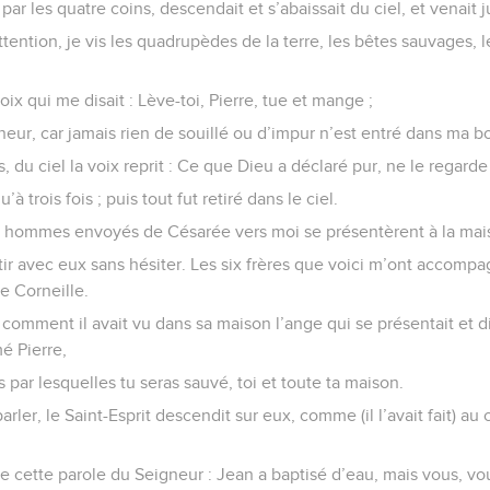
r les quatre coins, descendait et s’abaissait du ciel, et venait 
tention, je vis les quadrupèdes de la terre, les bêtes sauvages, le
ix qui me disait : Lève-toi, Pierre, tue et mange ;
gneur, car jamais rien de souillé ou d’impur n’est entré dans ma 
s, du ciel la voix reprit : Ce que Dieu a déclaré pur, ne le regar
’à trois fois ; puis tout fut retiré dans le ciel.
rois hommes envoyés de Césarée vers moi se présentèrent à la mai
rtir avec eux sans hésiter. Les six frères que voici m’ont accom
e Corneille.
 comment il avait vu dans sa maison l’ange qui se présentait et di
é Pierre,
s par lesquelles tu seras sauvé, toi et toute ta maison.
arler, le Saint-Esprit descendit sur eux, comme (il l’avait fait)
e cette parole du Seigneur : Jean a baptisé d’eau, mais vous, vo