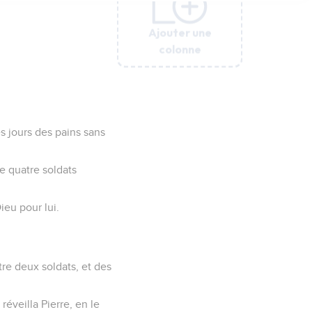
Ajouter une
Ajouter une
Ajouter une
Ajouter une
Ajouter une
Ajouter une
colonne
colonne
colonne
colonne
colonne
colonne
es jours des pains sans
de quatre soldats
ieu pour lui.
ntre deux soldats, et des
réveilla Pierre, en le