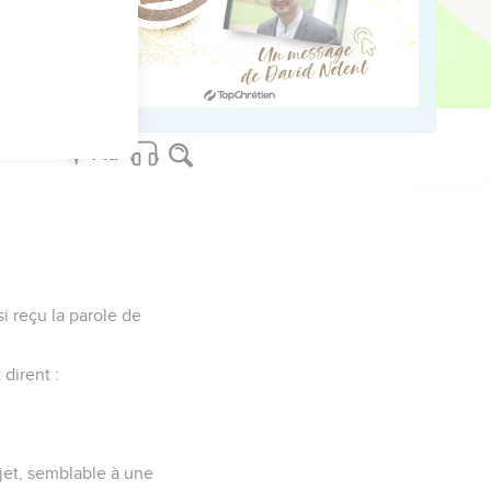
là quelques jours.
us sur www.editionsbiblio.fr
si reçu la parole de
 dirent :
objet, semblable à une