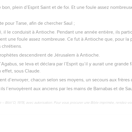
bon, plein d’Esprit Saint et de foi. Et une foule assez nombreuse
te pour Tarse, afin de chercher Saul ;
vé, il le conduisit à Antioche. Pendant une année entière, ils part
rent une foule assez nombreuse. Ce fut à Antioche que, pour la p
 chrétiens.
 prophètes descendirent de Jérusalem à Antioche.
Agabus, se leva et déclara par l’Esprit qu’il y aurait une grande f
en effet, sous Claude.
rent d’envoyer, chacun selon ses moyens, un secours aux frères q
 : ils l’envoyèrent aux anciens par les mains de Barnabas et de Sau
e – Bibli’O, 1978, avec autorisation. Pour vous procurer une Bible imprimée, rendez-vo