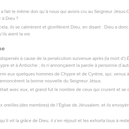
 a fait le même don qu’à nous qui avons cru au Seigneur Jésus-Chr
 à Dieu ?
ela, ils se calmèrent et glorifièrent Dieu, en disant : Dieu a do
’ils aient la vie.
he
dispersés à cause de la persécution survenue après (la mort d’) É
ypre et à Antioche ; ils n’annonçaient la parole à personne d’aut
armi eux quelques hommes de Chypre et de Cyrène, qui, venus à
r annoncèrent la bonne nouvelle du Seigneur Jésus.
tait avec eux, et grand fut le nombre de ceux qui crurent et se 
ux oreilles (des membres) de l’Église de Jérusalem, et ils envoyè
t qu’il vit la grâce de Dieu, il s’en réjouit et les exhorta tous à re