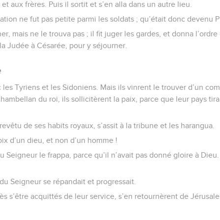
 aux frères. Puis il sortit et s’en alla dans un autre lieu.
gitation ne fut pas petite parmi les soldats ; qu’était donc devenu P
er, mais ne le trouva pas ; il fit juger les gardes, et donna l’ordre
 la Judée à Césarée, pour y séjourner.
e
ec les Tyriens et les Sidoniens. Mais ils vinrent le trouver d’un c
hambellan du roi, ils sollicitèrent la paix, parce que leur pays tir
revêtu de ses habits royaux, s’assit à la tribune et les harangua.
Voix d’un dieu, et non d’un homme !
du Seigneur le frappa, parce qu’il n’avait pas donné gloire à Dieu.
du Seigneur se répandait et progressait.
ès s’être acquittés de leur service, s’en retournèrent de Jérusa