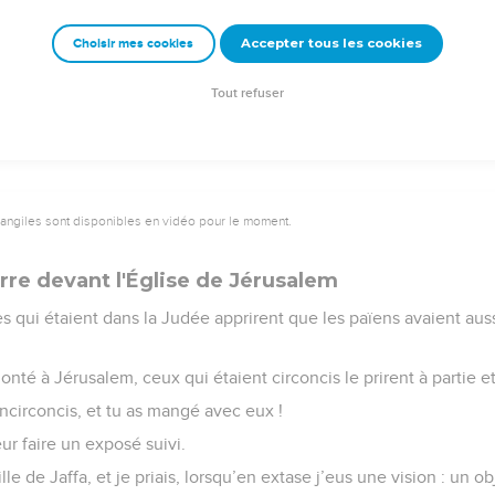
tiser au nom de Jésus-Christ. Ils lui demandèrent alors de rester 
Accepter tous les cookies
Choisir mes cookies
e – Bibli’O, 1978, avec autorisation. Pour vous procurer une Bible imprimée, rendez-vo
Tout refuser
vangiles sont disponibles en vidéo pour le moment.
rre devant l'Église de Jérusalem
res qui étaient dans la Judée apprirent que les païens avaient aus
onté à Jérusalem, ceux qui étaient circoncis le prirent à partie et
ncirconcis, et tu as mangé avec eux !
eur faire un exposé suivi.
 ville de Jaffa, et je priais, lorsqu’en extase j’eus une vision : un 