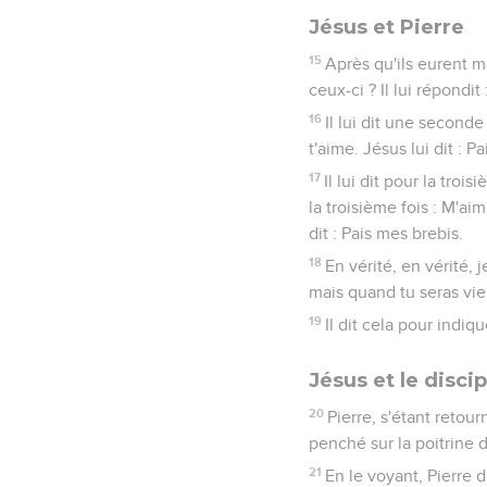
Jésus et Pierre
15
Après qu'ils eurent m
ceux-ci ? Il lui répondit
16
Il lui dit une seconde
t'aime. Jésus lui dit : P
17
Il lui dit pour la troi
la troisième fois : M'aim
dit : Pais mes brebis.
18
En vérité, en vérité, j
mais quand tu seras vie
19
Il dit cela pour indiqu
Jésus et le discip
20
Pierre, s'étant retour
penché sur la poitrine de
21
En le voyant, Pierre di