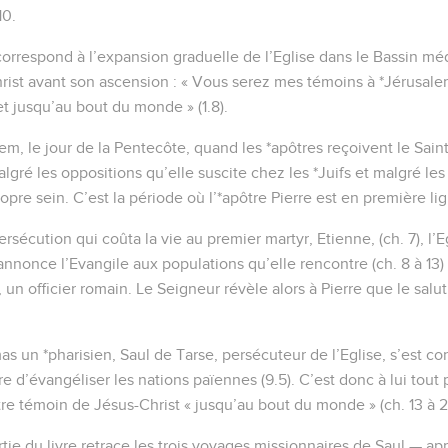
10.
 correspond à l’expansion graduelle de l’Eglise dans le Bassin mé
Christ avant son ascension : « Vous serez mes témoins à *Jérusale
t jusqu’au bout du monde » (1.8).
lem, le jour de la Pentecôte, quand les *apôtres reçoivent le Saint
gré les oppositions qu’elle suscite chez les *Juifs et malgré les d
pre sein. C’est la période où l’*apôtre Pierre est en première lign
persécution qui coûta la vie au premier martyr, Etienne, (ch. 7), l’
nnonce l’Evangile aux populations qu’elle rencontre (ch. 8 à 13) 
un officier romain. Le Seigneur révèle alors à Pierre que le salut
 un *pharisien, Saul de Tarse, persécuteur de l’Eglise, s’est conve
dre d’évangéliser les nations païennes (9.5). C’est donc à lui tout
tre témoin de Jésus-Christ « jusqu’au bout du monde » (ch. 13 à 2
rtie du livre retrace les trois voyages missionnaires de Saul — a