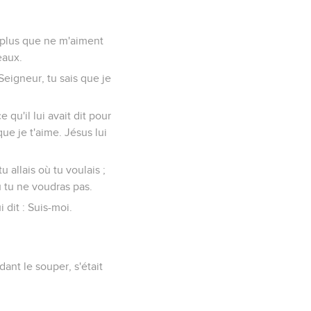
u plus que ne m'aiment
eaux.
 Seigneur, tu sais que je
e qu'il lui avait dit pour
que je t'aime. Jésus lui
u allais où tu voulais ;
ù tu ne voudras pas.
i dit : Suis-moi.
dant le souper, s'était