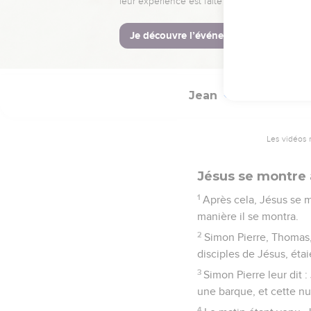
Jésus a fait encore, 
livre.
31
Mais ces choses ont ét
vous ayez la vie en so
Jean
21
Les vidéos 
Jésus se montre 
1
Après cela, Jésus se m
manière il se montra.
2
Simon Pierre, Thomas,
disciples de Jésus, éta
3
Simon Pierre leur dit :
une barque, et cette nuit
4