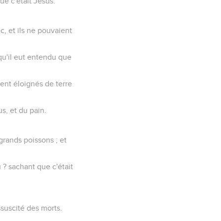
ue c'était Jésus.
nc, et ils ne pouvaient
 qu'il eut entendu que
.
aient éloignés de terre
s, et du pain.
 grands poissons ; et
 ? sachant que c'était
essuscité des morts.