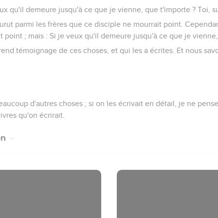
veux qu'il demeure jusqu'à ce que je vienne, que t'importe ? Toi, s
ourut parmi les frères que ce disciple ne mourrait point. Cependan
it point ; mais : Si je veux qu'il demeure jusqu'à ce que je vienne
 rend témoignage de ces choses, et qui les a écrites. Et nous sa
eaucoup d'autres choses ; si on les écrivait en détail, je ne pen
vres qu'on écrirait.
on