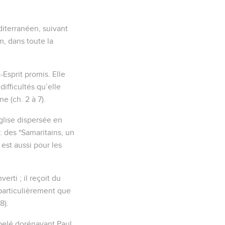
diterranéen, suivant
m, dans toute la
-Esprit promis. Elle
ifficultés qu’elle
e (ch. 2 à 7).
Eglise dispersée en
: des *Samaritains, un
 est aussi pour les
rti ; il reçoit du
 particulièrement que
8).
ppelé dorénavant Paul