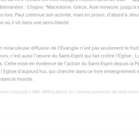
erranéen : Chypre, *Macédoine, Grèce, Asie mineure, jusqu’à s
s lors, Paul continue son activité, mais en prison, d’abord à Jéru
 où il vit dans une semi-liberté.
t miraculeuse diffusion de l’Evangile n’est pas seulement le fruit
urs, c’est aussi l’œuvre du Saint-Esprit qui fait croître l’Eglise ;
s. Cette mise en évidence de l’action du Saint-Esprit depuis la P
 l’Eglise d’aujourd’hui, qui cherche dans ce livre enseignemen
 dans le monde.
emeur Copyright © 1992, 1999 by Biblica, Inc.® Used by permission. All rights reser