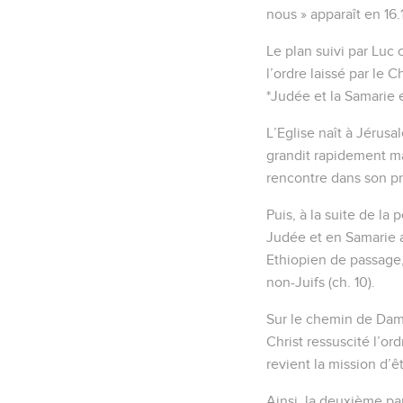
nous » apparaît en 16.
Le plan suivi par Luc
l’ordre laissé par le 
*Judée et la Samarie e
L’Eglise naît à Jérusa
grandit rapidement mal
rencontre dans son pro
Puis, à la suite de la 
Judée et en Samarie a
Ethiopien de passage, 
non-Juifs (ch. 10).
Sur le chemin de Damas
Christ ressuscité l’or
revient la mission d’ê
Ainsi, la deuxième pa