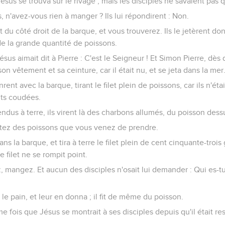
ésus se trouva sur le rivage ; mais les disciples ne savaient pas q
s, n'avez-vous rien à manger ? Ils lui répondirent : Non.
ilet du côté droit de la barque, et vous trouverez. Ils le jetèrent do
 de la grande quantité de poissons.
ésus aimait dit à Pierre : C'est le Seigneur ! Et Simon Pierre, dès
son vêtement et sa ceinture, car il était nu, et se jeta dans la mer
nrent avec la barque, tirant le filet plein de poissons, car ils n'ét
ts coudées.
endus à terre, ils virent là des charbons allumés, du poisson dessu
ortez des poissons que vous venez de prendre.
s la barque, et tira à terre le filet plein de cent cinquante-trois
le filet ne se rompit point.
z, mangez. Et aucun des disciples n'osait lui demander : Qui es-tu
 le pain, et leur en donna ; il fit de même du poisson.
ème fois que Jésus se montrait à ses disciples depuis qu'il était r