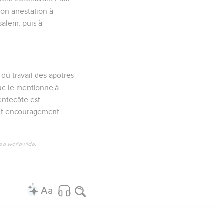
on arrestation à
salem, puis à
 du travail des apôtres
 Luc le mentionne à
entecôte est
t et encouragement
ved worldwide.