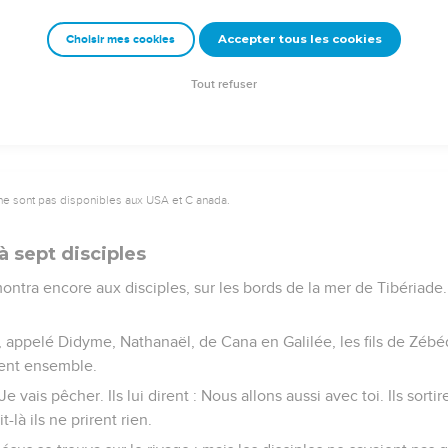
en présence de ses disciples, beaucoup d'autres miracles, qui ne 
Accepter tous les cookies
Choisir mes cookies
é écrites afin que vous croyiez que Jésus est le Christ, le Fils 
n nom.
Tout refuser
ne sont pas disponibles aux USA et C anada.
à sept disciples
ontra encore aux disciples, sur les bords de la mer de Tibériade.
 appelé Didyme, Nathanaël, de Cana en Galilée, les fils de Zébé
ient ensemble.
 Je vais pêcher. Ils lui dirent : Nous allons aussi avec toi. Ils sor
-là ils ne prirent rien.