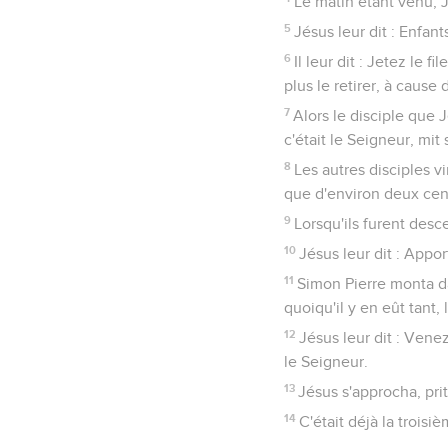
Le matin étant venu, J
5
Jésus leur dit : Enfant
6
Il leur dit : Jetez le f
plus le retirer, à cause
7
Alors le disciple que J
c'était le Seigneur, mit 
8
Les autres disciples vi
que d'environ deux cen
9
Lorsqu'ils furent desc
10
Jésus leur dit : App
11
Simon Pierre monta dan
quoiqu'il y en eût tant, 
12
Jésus leur dit : Vene
le Seigneur.
13
Jésus s'approcha, prit
14
C'était déjà la troisi