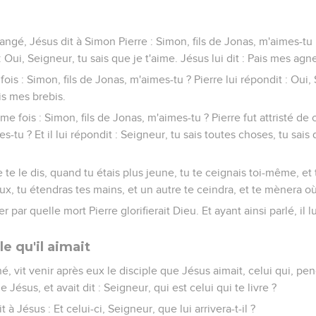
angé, Jésus dit à Simon Pierre : Simon, fils de Jonas, m'aimes-t
 : Oui, Seigneur, tu sais que je t'aime. Jésus lui dit : Pais mes agn
 fois : Simon, fils de Jonas, m'aimes-tu ? Pierre lui répondit : Oui,
ais mes brebis.
sième fois : Simon, fils de Jonas, m'aimes-tu ? Pierre fut attristé de c
es-tu ? Et il lui répondit : Seigneur, tu sais toutes choses, tu sais 
e te le dis, quand tu étais plus jeune, tu te ceignais toi-même, et t
ux, tu étendras tes mains, et un autre te ceindra, et te mènera o
er par quelle mort Pierre glorifierait Dieu. Et ayant ainsi parlé, il lu
le qu'il aimait
né, vit venir après eux le disciple que Jésus aimait, celui qui, pen
 Jésus, et avait dit : Seigneur, qui est celui qui te livre ?
t à Jésus : Et celui-ci, Seigneur, que lui arrivera-t-il ?