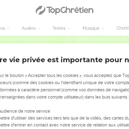
nnerez les péchés, ils leur seront pardonnés ; et ceux à qui vous 
éos
Audios
Textes
Musique
Chrét
e, l'un des douze, n'était pas avec eux lorsque Jésus vint.
Segond 1910
ui dirent donc : Nous avons vu le Seigneur. Mais il leur dit : Si j
 si je ne mets mon doigt dans la marque des clous, et si je ne m
.
re vie privée est importante pour 
 disciples de Jésus étaient de nouveau dans la maison, et Thomas
tant fermées, se présenta au milieu d'eux, et dit : La paix soit ave
sur le bouton « Accepter tous les cookies », vous acceptez que T
: Avance ici ton doigt, et regarde mes mains ; avance aussi ta ma
traceurs (comme des cookies ou l'identifiant unique de votre compte 
crédule, mais crois.
s données à caractère personnel (comme vos données de navigatio
 Mon Seigneur et mon Dieu ! Jésus lui dit :
 renseignées dans votre compte utilisateur) dans les buts suivants 
 tu as cru. Heureux ceux qui n'ont pas vu, et qui ont cru !
audience de notre service
ttre d'utiliser des services tiers tels que de la vidéo, des cartes
e
ttre d'entrer en contact avec notre service de relation aux utilisat