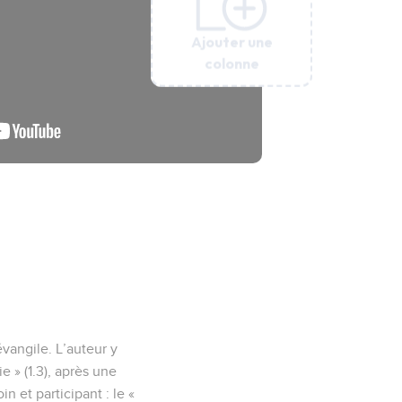
Ajouter une
Ajouter une
Ajouter une
Ajouter une
colonne
colonne
colonne
colonne
évangile. L’auteur y
e » (1.3), après une
 et participant : le «