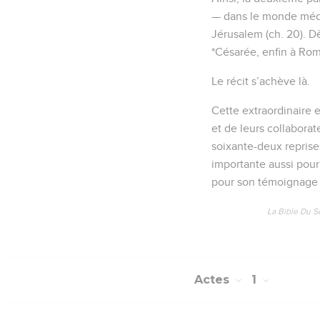
— dans le monde médit
Jérusalem (ch. 20). Dè
*Césarée, enfin à Rome
Le récit s’achève là.
Cette extraordinaire e
et de leurs collaborate
soixante-deux reprise
importante aussi pour
pour son témoignage
La Bible Du S
Actes
1