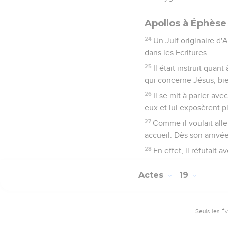
Apollos à Éphèse
24
Un Juif originaire d
dans les Ecritures.
25
Il était instruit quan
qui concerne Jésus, bi
26
Il se mit à parler av
eux et lui exposèrent p
27
Comme il voulait aller
accueil. Dès son arrivée,
28
En effet, il réfutait 
Actes
19
Seuls les É