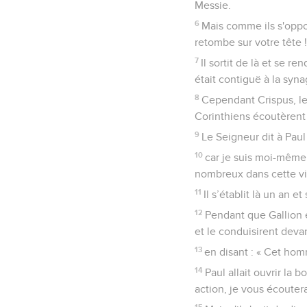
Messie.
6
Mais comme ils s'oppos
retombe sur votre tête ! 
7
Il sortit de là et se 
était contiguë à la syn
8
Cependant Crispus, le
Corinthiens écoutèrent P
9
Le Seigneur dit à Paul 
10
car je suis moi-même 
nombreux dans cette vil
11
Il s’établit là un an 
12
Pendant que Gallion 
et le conduisirent devan
13
en disant : « Cet homm
14
Paul allait ouvrir la 
action, je vous écouter
15