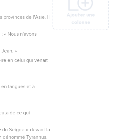
Ajouter une
Ajouter une
Ajouter une
Ajouter une
Ajouter une
Ajouter une
 provinces de l'Asie. Il
colonne
colonne
colonne
colonne
colonne
colonne
t : « Nous n'avons
 Jean. »
ire en celui qui venait
r en langues et à
cuta de ce qui
e du Seigneur devant la
 d'un dénommé Tyrannus.