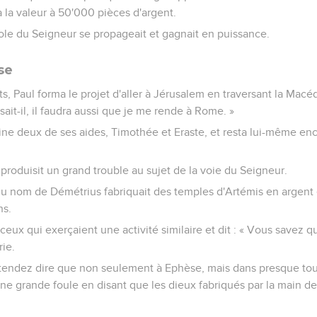
la valeur à 50'000 pièces d'argent.
role du Seigneur se propageait et gagnait en puissance.
se
 Paul forma le projet d'aller à Jérusalem en traversant la Macéd
isait-il, il faudra aussi que je me rende à Rome. »
ne deux de ses aides, Timothée et Eraste, et resta lui-même e
 produisit un grand trouble au sujet de la voie du Seigneur.
 du nom de Démétrius fabriquait des temples d'Artémis en argent 
ns.
 ceux qui exerçaient une activité similaire et dit : « Vous savez q
ie.
tendez dire que non seulement à Ephèse, mais dans presque tout
ne grande foule en disant que les dieux fabriqués par la main d