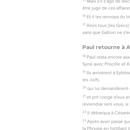
Mais s'il s'agit de di
être juge de ces affaires
16
Et il les renvoya du tr
17
Alors tous [les Grecs
sans que Gallion ne s'e
Paul retourne à 
18
Paul resta encore ass
Syrie avec Priscille et Aq
19
Ils arrivèrent à Ephè
les Juifs,
20
qui lui demandèrent d
21
et prit congé d'eux en
reviendrai vers vous, si
22
Il débarqua à Césarée
23
Après avoir passé qu
la Phrygie en fortifiant 