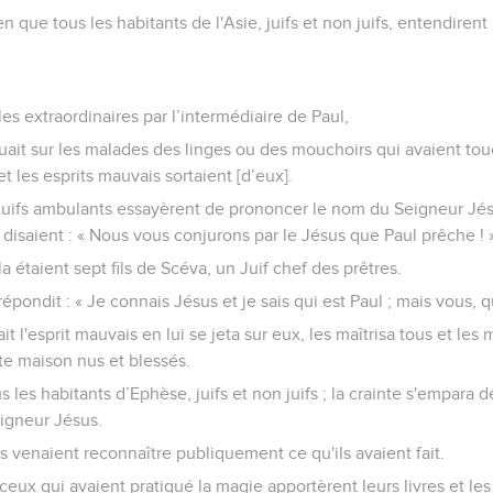
en que tous les habitants de l'Asie, juifs et non juifs, entendirent
les extraordinaires par l’intermédiaire de Paul,
uait sur les malades des linges ou des mouchoirs qui avaient tou
et les esprits mauvais sortaient [d’eux].
juifs ambulants essayèrent de prononcer le nom du Seigneur Jés
s disaient : « Nous vous conjurons par le Jésus que Paul prêche ! 
a étaient sept fils de Scéva, un Juif chef des prêtres.
répondit : « Je connais Jésus et je sais qui est Paul ; mais vous, q
t l'esprit mauvais en lui se jeta sur eux, les maîtrisa tous et les m
tte maison nus et blessés.
 les habitants d’Ephèse, juifs et non juifs ; la crainte s'empara d
igneur Jésus.
 venaient reconnaître publiquement ce qu'ils avaient fait.
ux qui avaient pratiqué la magie apportèrent leurs livres et les