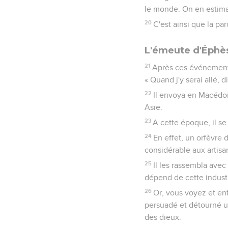
le monde. On en estima 
20
C'est ainsi que la pa
L'émeute d'Éphè
21
Après ces événements,
« Quand j'y serai allé, d
22
Il envoya en Macédoi
Asie.
23
A cette époque, il se
24
En effet, un orfèvre
considérable aux artisa
25
Il les rassembla avec
dépend de cette industr
26
Or, vous voyez et en
persuadé et détourné u
des dieux.