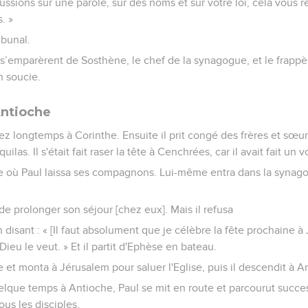
scussions sur une parole, sur des noms et sur votre loi, cela vous 
. »
ibunal.
] s’emparèrent de Sosthène, le chef de la synagogue, et le frappè
n soucie.
Antioche
ez longtemps à Corinthe. Ensuite il prit congé des frères et sœu
uilas. Il s'était fait raser la tête à Cenchrées, car il avait fait un 
se où Paul laissa ses compagnons. Lui-même entra dans la synago
e prolonger son séjour [chez eux]. Mais il refusa
 disant : « [Il faut absolument que je célèbre la fête prochaine à
 Dieu le veut. » Et il partit d'Ephèse en bateau.
 et monta à Jérusalem pour saluer l'Eglise, puis il descendit à A
elque temps à Antioche, Paul se mit en route et parcourut succes
tous les disciples.