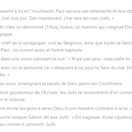
aient à lui et l’insultaient, Paul secoua ses vêtements et leur di
J'en suis pur. Dès maintenant, j'irai vers les non-Juifs. »
rendit chez un dénommé [Titius] Justus, un homme qui craignait Di
agogue.
 chef de la synagogue, crut au Seigneur, ainsi que toute sa fam
aul ; ils crurent aussi et furent baptisés.
dans une vision pendant la nuit : « N’aie pas peur, mais parle et n
avec toi et personne ne s’attaquera à toi pour te faire du mal. En 
le. »
et six mois, enseignant la parole de Dieu parmi les Corinthiens.
était gouverneur de l'Achaïe, les Juifs se soulevèrent d'un com
t le tribunal
e incite les gens à servir Dieu d'une manière contraire à la loi. 
bouche lorsque Gallion dit aux Juifs : « S'il s'agissait d'une injust
ais comme il convient, Juifs.