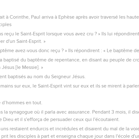
t à Corinthe, Paul arriva à Ephèse après avoir traversé les hautes
ciples
us reçu le Saint-Esprit lorsque vous avez cru ? » Ils lui répondiren
 d'un Saint-Esprit. »
aptême avez-vous donc reçu ? » Ils répondirent : « Le baptême de
n a baptisé du baptême de repentance, en disant au peuple de cro
n Jésus [le Messie]. »
urent baptisés au nom du Seigneur Jésus.
ains sur eux, le Saint-Esprit vint sur eux et ils se mirent à parle
ne d’hommes en tout.
s la synagogue où il parla avec assurance. Pendant 3 mois, il dis
Dieu et il s'efforça de persuader ceux qui l'écoutaient.
ns restaient endurcis et incrédules et disaient du mal de la voi
ta, prit les disciples à part et enseigna chaque jour dans l'école