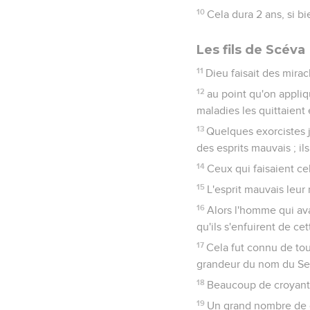
10
Cela dura 2 ans, si bi
Les fils de Scéva
11
Dieu faisait des mirac
12
au point qu'on appliq
maladies les quittaient 
13
Quelques exorcistes 
des esprits mauvais ; il
14
Ceux qui faisaient cel
15
L'esprit mauvais leur 
16
Alors l'homme qui avai
qu'ils s'enfuirent de ce
17
Cela fut connu de tous
grandeur du nom du Se
18
Beaucoup de croyants
19
Un grand nombre de ce