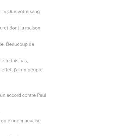
t : « Que votre sang
eu et dont la maison
ille. Beaucoup de
e te tais pas,
effet, j'ai un peuple
mun accord contre Paul
»
ice ou d'une mauvaise