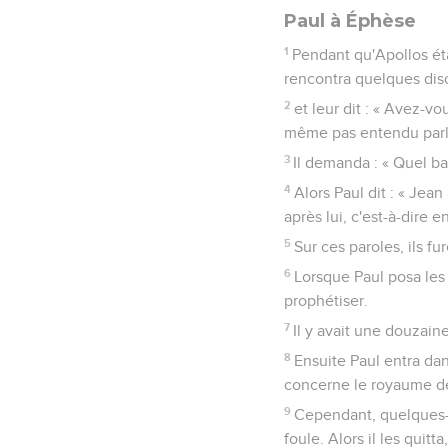
Paul à Éphèse
1
Pendant qu'Apollos étai
rencontra quelques dis
2
et leur dit : « Avez-vo
même pas entendu parler
3
Il demanda : « Quel b
4
Alors Paul dit : « Jea
après lui, c'est-à-dire e
5
Sur ces paroles, ils f
6
Lorsque Paul posa les m
prophétiser.
7
Il y avait une douzai
8
Ensuite Paul entra dan
concerne le royaume de 
9
Cependant, quelques-u
foule. Alors il les quit