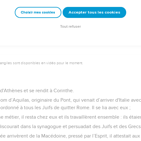
u milieu d'eux.
Accepter tous les cookies
Choisir mes cookies
nt se joignirent à lui et crurent. Parmi eux figuraient Denys l'
'autres avec eux.
Tout refuser
vangiles sont disponibles en vidéo pour le moment.
 d'Athènes et se rendit à Corinthe.
nom d’Aquilas, originaire du Pont, qui venait d’arriver d'Italie ave
rdonné à tous les Juifs de quitter Rome. Il se lia avec eux ;
métier, il resta chez eux et ils travaillèrent ensemble : ils étaie
iscourait dans la synagogue et persuadait des Juifs et des Grecs
e arrivèrent de la Macédoine, pressé par l’Esprit, il attestait aux