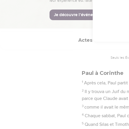
33
Ainsi Paul se retira d
34
Quelques-uns cependa
du nom de Damaris et d
Actes
18
Seuls les É
Paul à Corinthe
1
Après cela, Paul partit
2
Il y trouva un Juif du 
parce que Claude avait o
3
comme il avait le même 
4
Chaque sabbat, Paul d
5
Quand Silas et Timothé