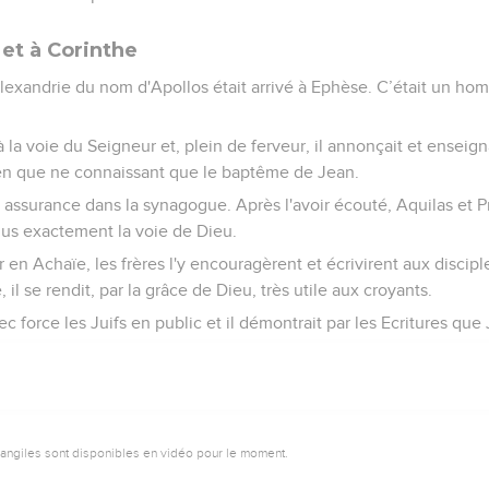
 et à Corinthe
'Alexandrie du nom d'Apollos était arrivé à Ephèse. C’était un h
t à la voie du Seigneur et, plein de ferveur, il annonçait et ensei
en que ne connaissant que le baptême de Jean.
ec assurance dans la synagogue. Après l'avoir écouté, Aquilas et Pr
lus exactement la voie de Dieu.
 en Achaïe, les frères l'y encouragèrent et écrivirent aux disciple
 il se rendit, par la grâce de Dieu, très utile aux croyants.
avec force les Juifs en public et il démontrait par les Ecritures que
vangiles sont disponibles en vidéo pour le moment.