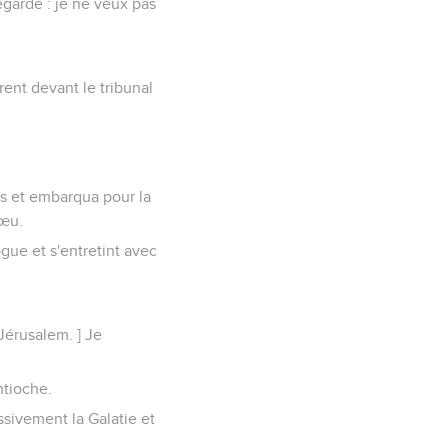
regarde : je ne veux pas
rent devant le tribunal
rs et embarqua pour la
vœu.
gue et s'entretint avec
 Jérusalem. ] Je
ntioche.
sivement la Galatie et