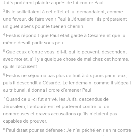
Juifs portèrent plainte auprès de lui contre Paul.
3
Ils le sollicitaient à cet effet et lui demandaient, comme
une faveur, de faire venir Paul à Jérusalem ; ils préparaient
un guet-apens pour le tuer en chemin.
4
Festus répondit que Paul était gardé à Césarée et que lui-
même devait partir sous peu.
5
Que ceux d’entre vous, dit-il, qui le peuvent, descendent
avec moi et, s’il y a quelque chose de mal chez cet homme,
qu’ils l’accusent.
6
Festus ne séjourna pas plus de huit à dix jours parmi eux,
puis il descendit à Césarée. Le lendemain, comme il siégeait
au tribunal, il donna l’ordre d’amener Paul.
7
Quand celui-ci fut arrivé, les Juifs, descendus de
Jérusalem, l’entourèrent et portèrent contre lui de
nombreuses et graves accusations qu’ils n’étaient pas
capables de prouver.
8
Paul disait pour sa défense : Je n’ai péché en rien ni contre