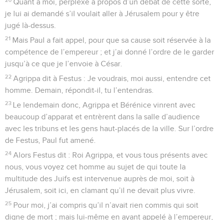
Quant à moi, perplexe à propos d’un débat de cette sorte,
je lui ai demandé s’il voulait aller à Jérusalem pour y être
jugé là-dessus.
21
Mais Paul a fait appel, pour que sa cause soit réservée à la
compétence de l’empereur ; et j’ai donné l’ordre de le garder
jusqu’à ce que je l’envoie à César.
22
Agrippa dit à Festus : Je voudrais, moi aussi, entendre cet
homme. Demain, répondit-il, tu l’entendras.
23
Le lendemain donc, Agrippa et Bérénice vinrent avec
beaucoup d’apparat et entrèrent dans la salle d’audience
avec les tribuns et les gens haut-placés de la ville. Sur l’ordre
de Festus, Paul fut amené.
24
Alors Festus dit : Roi Agrippa, et vous tous présents avec
nous, vous voyez cet homme au sujet de qui toute la
multitude des Juifs est intervenue auprès de moi, soit à
Jérusalem, soit ici, en clamant qu’il ne devait plus vivre.
25
Pour moi, j’ai compris qu’il n’avait rien commis qui soit
digne de mort ; mais lui-même en ayant appelé à l’empereur,