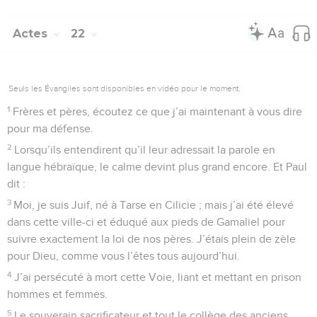
Actes
22
Seuls les Évangiles sont disponibles en vidéo pour le moment.
1
Frères et pères, écoutez ce que j’ai maintenant à vous dire
pour ma défense.
2
Lorsqu’ils entendirent qu’il leur adressait la parole en
langue hébraïque, le calme devint plus grand encore. Et Paul
dit :
3
Moi, je suis Juif, né à Tarse en Cilicie ; mais j’ai été élevé
dans cette ville-ci et éduqué aux pieds de Gamaliel pour
suivre exactement la loi de nos pères. J’étais plein de zèle
pour Dieu, comme vous l’êtes tous aujourd’hui.
4
J’ai persécuté à mort cette Voie, liant et mettant en prison
hommes et femmes.
5
Le souverain sacrificateur et tout le collège des anciens