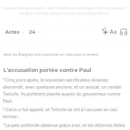
© Société biblique française – Bibli’O, 1978, avec autorisation. Pour vous procurer
une Bible imprimée, rendez-vous sur www.editionsbiblio.fr
Actes
24
Seuls les Évangiles sont disponibles en vidéo pour le moment.
L'accusation portée contre Paul
1
Cinq jours après, le souverain sacrificateur Ananias
descendit, avec quelques anciens, et un avocat, un certain
Tertulle. Ils portèrent plainte auprès du gouverneur contre
Paul.
2
Celui-ci fut appelé, et Tertulle se mit à l’accuser en ces
termes :
3
La paix profonde obtenue grâce à toi, et les réformes faites