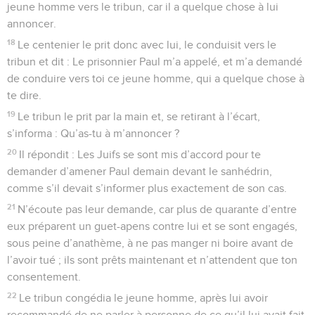
jeune homme vers le tribun, car il a quelque chose à lui
annoncer.
18
Le centenier le prit donc avec lui, le conduisit vers le
tribun et dit : Le prisonnier Paul m’a appelé, et m’a demandé
de conduire vers toi ce jeune homme, qui a quelque chose à
te dire.
19
Le tribun le prit par la main et, se retirant à l’écart,
s’informa : Qu’as-tu à m’annoncer ?
20
Il répondit : Les Juifs se sont mis d’accord pour te
demander d’amener Paul demain devant le sanhédrin,
comme s’il devait s’informer plus exactement de son cas.
21
N’écoute pas leur demande, car plus de quarante d’entre
eux préparent un guet-apens contre lui et se sont engagés,
sous peine d’anathème, à ne pas manger ni boire avant de
l’avoir tué ; ils sont prêts maintenant et n’attendent que ton
consentement.
22
Le tribun congédia le jeune homme, après lui avoir
recommandé de ne parler à personne de ce qu’il lui avait fait