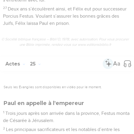
27
Deux ans s’écoulèrent ainsi, et Félix eut pour successeur
Porcius Festus. Voulant s’assurer les bonnes grâces des
Juifs, Félix laissa Paul en prison.
© Société biblique française – Bibli’O, 1978, avec autorisation. Pour vous procurer
une Bible imprimée, rendez-vous sur www.editionsbiblio.fr
Actes
25
Seuls les Évangiles sont disponibles en vidéo pour le moment.
Paul en appelle à l'empereur
1
Trois jours après son arrivée dans la province, Festus monta
de Césarée à Jérusalem.
2
Les principaux sacrificateurs et les notables d’entre les