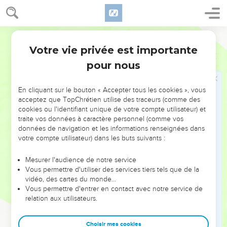
31
Veillez donc, en vous souvenant que, pendant trois ans, je
n’ai cessé nuit et jour d’avertir avec larmes chacun de vous.
Segond 1978 (Colombe)
32
Et maintenant, je vous confie à Dieu et à la parole de sa
Votre vie privée est importante
grâce, qui a la puissance d’édifier et de donner l’héritage
Actes
20
parmi tous ceux qui sont sanctifiés.
pour nous
33
Je n’ai désiré ni l’argent, ni l’or, ni les vêtements de
personne.
En cliquant sur le bouton « Accepter tous les cookies », vous
acceptez que TopChrétien utilise des traceurs (comme des
34
Vous savez vous-mêmes que ces mains ont pourvu à mes
cookies ou l'identifiant unique de votre compte utilisateur) et
besoins et à ceux de mes compagnons.
traite vos données à caractère personnel (comme vos
données de navigation et les informations renseignées dans
35
En tout, je vous ai montré qu’il faut travailler ainsi, pour
votre compte utilisateur) dans les buts suivants :
venir en aide aux faibles, et se rappeler les paroles du
Seigneur Jésus, qui a dit lui-même : Il y a plus de bonheur à
Mesurer l'audience de notre service
donner qu’à recevoir.
Vous permettre d'utiliser des services tiers tels que de la
vidéo, des cartes du monde…
36
Cela dit, il se mit à genoux, pour prier avec eux tous.
Vous permettre d'entrer en contact avec notre service de
37
relation aux utilisateurs.
Tous, avec de grandes lamentations, se jetaient au cou de
Paul et l’embrassaient ;
Choisir mes cookies
38
ils étaient surtout affligés parce qu’il avait dit qu’ils