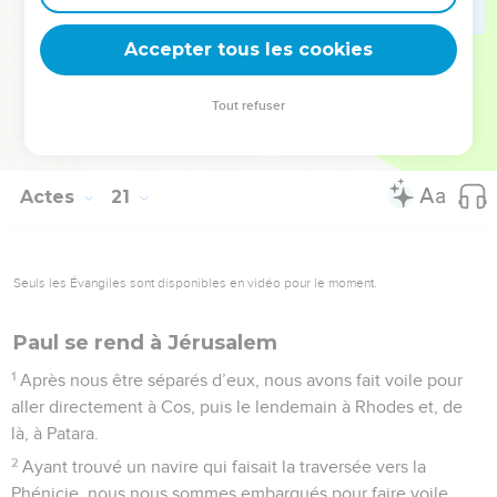
n’allaient plus revoir son visage. Puis ils l’accompagnèrent
Accepter tous les cookies
jusqu’au navire.
© Société biblique française – Bibli’O, 1978, avec autorisation. Pour vous procurer
Tout refuser
une Bible imprimée, rendez-vous sur www.editionsbiblio.fr
Actes
21
Seuls les Évangiles sont disponibles en vidéo pour le moment.
Paul se rend à Jérusalem
1
Après nous être séparés d’eux, nous avons fait voile pour
aller directement à Cos, puis le lendemain à Rhodes et, de
là, à Patara.
2
Ayant trouvé un navire qui faisait la traversée vers la
Phénicie, nous nous sommes embarqués pour faire voile