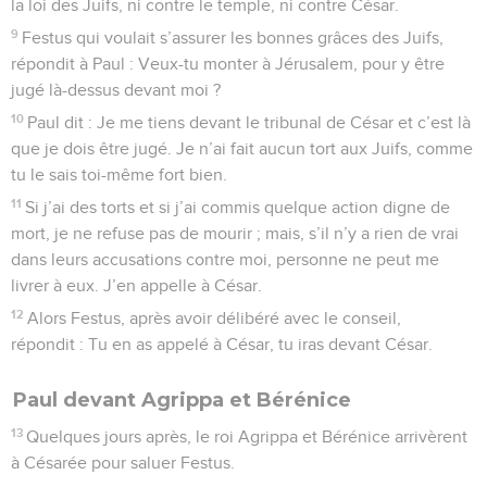
la loi des Juifs, ni contre le temple, ni contre César.
9
Festus qui voulait s’assurer les bonnes grâces des Juifs,
répondit à Paul : Veux-tu monter à Jérusalem, pour y être
jugé là-dessus devant moi ?
10
Paul dit : Je me tiens devant le tribunal de César et c’est là
que je dois être jugé. Je n’ai fait aucun tort aux Juifs, comme
tu le sais toi-même fort bien.
11
Si j’ai des torts et si j’ai commis quelque action digne de
mort, je ne refuse pas de mourir ; mais, s’il n’y a rien de vrai
dans leurs accusations contre moi, personne ne peut me
livrer à eux. J’en appelle à César.
12
Alors Festus, après avoir délibéré avec le conseil,
répondit : Tu en as appelé à César, tu iras devant César.
Paul devant Agrippa et Bérénice
13
Quelques jours après, le roi Agrippa et Bérénice arrivèrent
à Césarée pour saluer Festus.