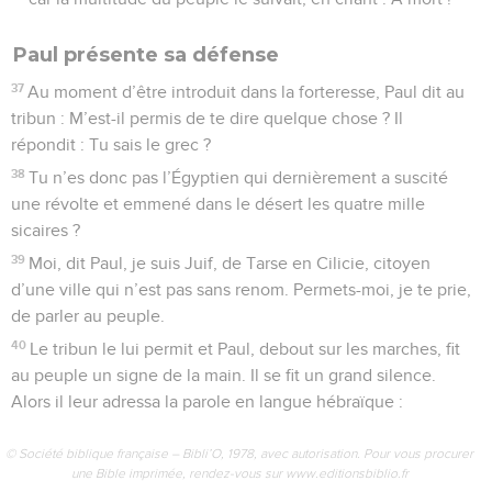
Paul présente sa défense
37
Au moment d’être introduit dans la forteresse, Paul dit au
tribun : M’est-il permis de te dire quelque chose ? Il
répondit : Tu sais le grec ?
38
Tu n’es donc pas l’Égyptien qui dernièrement a suscité
une révolte et emmené dans le désert les quatre mille
sicaires ?
39
Moi, dit Paul, je suis Juif, de Tarse en Cilicie, citoyen
d’une ville qui n’est pas sans renom. Permets-moi, je te prie,
de parler au peuple.
40
Le tribun le lui permit et Paul, debout sur les marches, fit
au peuple un signe de la main. Il se fit un grand silence.
Alors il leur adressa la parole en langue hébraïque :
© Société biblique française – Bibli’O, 1978, avec autorisation. Pour vous procurer
une Bible imprimée, rendez-vous sur www.editionsbiblio.fr