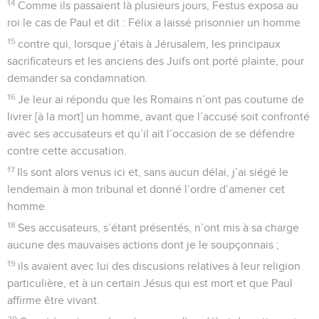
14
Comme ils passaient là plusieurs jours, Festus exposa au
roi le cas de Paul et dit : Félix a laissé prisonnier un homme
15
contre qui, lorsque j’étais à Jérusalem, les principaux
sacrificateurs et les anciens des Juifs ont porté plainte, pour
demander sa condamnation.
16
Je leur ai répondu que les Romains n’ont pas coutume de
livrer [à la mort] un homme, avant que l’accusé soit confronté
avec ses accusateurs et qu’il ait l’occasion de se défendre
contre cette accusation.
17
Ils sont alors venus ici et, sans aucun délai, j’ai siégé le
lendemain à mon tribunal et donné l’ordre d’amener cet
homme.
18
Ses accusateurs, s’étant présentés, n’ont mis à sa charge
aucune des mauvaises actions dont je le soupçonnais ;
19
ils avaient avec lui des discusions relatives à leur religion
particulière, et à un certain Jésus qui est mort et que Paul
affirme être vivant.
20