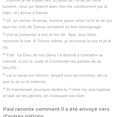
Comme je ne voyais rien, à cause de l’éclat de cette
lumière, ceux qui étaient avec moi me conduisirent par la
main, et j’arrivai à Damas.
12
Or, un certain Ananias, homme pieux selon la loi et de qui
tous les Juifs de Damas rendaient un bon témoignage,
13
vint se présenter à moi et me dit : Saul, mon frère,
recouvre la vue. A l’heure même, je recouvrai la vue et je le
vis.
14
Il dit : Le Dieu de nos pères t’a destiné à connaître sa
volonté, à voir le Juste et à entendre les paroles de sa
bouche ;
15
car tu seras son témoin, devant tous les hommes, de ce
que tu as vu et entendu.
16
Et maintenant, pourquoi tardes-tu ? Lève-toi, sois baptisé
et lavé de tes péchés, en invoquant son nom.
Paul raconte comment il a été envoyé vers
d'autres nations