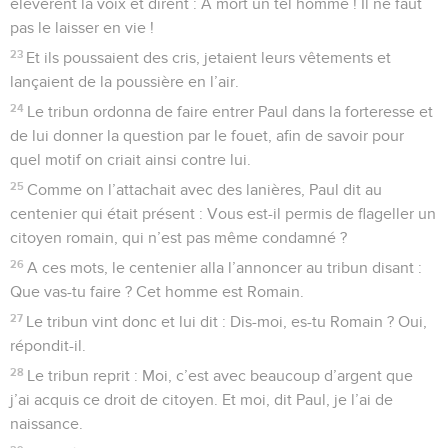
élevèrent la voix et dirent : A mort un tel homme ! Il ne faut
pas le laisser en vie !
23
Et ils poussaient des cris, jetaient leurs vêtements et
lançaient de la poussière en l’air.
24
Le tribun ordonna de faire entrer Paul dans la forteresse et
de lui donner la question par le fouet, afin de savoir pour
quel motif on criait ainsi contre lui.
25
Comme on l’attachait avec des lanières, Paul dit au
centenier qui était présent : Vous est-il permis de flageller un
citoyen romain, qui n’est pas même condamné ?
26
A ces mots, le centenier alla l’annoncer au tribun disant :
Que vas-tu faire ? Cet homme est Romain.
27
Le tribun vint donc et lui dit : Dis-moi, es-tu Romain ? Oui,
répondit-il.
28
Le tribun reprit : Moi, c’est avec beaucoup d’argent que
j’ai acquis ce droit de citoyen. Et moi, dit Paul, je l’ai de
naissance.