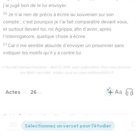
j’ai jugé bon de le lui envoyer.
26
Je n’ai rien de précis à écrire au souverain sur son
compte ; c’est pourquoi je l’ai fait comparaître devant vous,
et surtout devant toi, roi Agrippa, afin d’avoir, après
l’interrogatoire, quelque chose à écrire.
27
Car il me semble absurde d’envoyer un prisonnier sans
indiquer les motifs qu’il y a contre lui.
© Société biblique française – Bibli’O, 1978, avec autorisation. Pour vous procurer
une Bible imprimée, rendez-vous sur www.editionsbiblio.fr
Actes
26
Seuls les Évangiles sont disponibles en vidéo pour le moment.
Contenus
Versions
Commentaires
Strong
Dictionnaire
Paul présente sa défense devant Agrippa