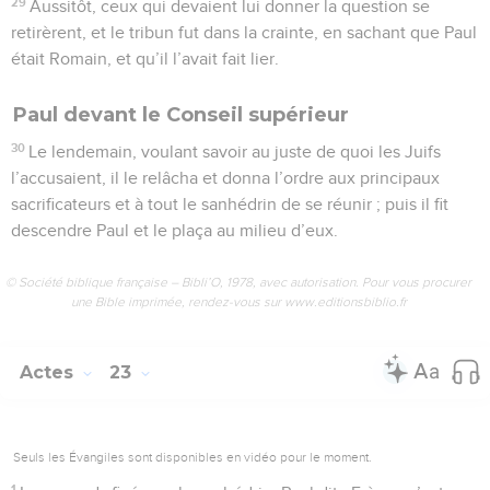
29
Aussitôt, ceux qui devaient lui donner la question se
retirèrent, et le tribun fut dans la crainte, en sachant que Paul
était Romain, et qu’il l’avait fait lier.
Paul devant le Conseil supérieur
30
Le lendemain, voulant savoir au juste de quoi les Juifs
l’accusaient, il le relâcha et donna l’ordre aux principaux
sacrificateurs et à tout le sanhédrin de se réunir ; puis il fit
descendre Paul et le plaça au milieu d’eux.
© Société biblique française – Bibli’O, 1978, avec autorisation. Pour vous procurer
une Bible imprimée, rendez-vous sur www.editionsbiblio.fr
Actes
23
Seuls les Évangiles sont disponibles en vidéo pour le moment.
1