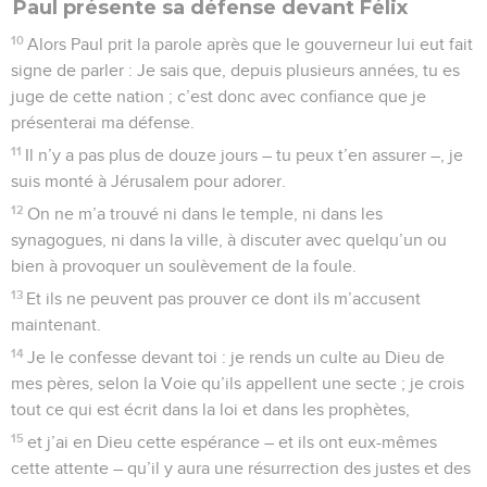
Paul présente sa défense devant Félix
10
Alors Paul prit la parole après que le gouverneur lui eut fait
signe de parler : Je sais que, depuis plusieurs années, tu es
juge de cette nation ; c’est donc avec confiance que je
présenterai ma défense.
11
Il n’y a pas plus de douze jours – tu peux t’en assurer –, je
suis monté à Jérusalem pour adorer.
12
On ne m’a trouvé ni dans le temple, ni dans les
synagogues, ni dans la ville, à discuter avec quelqu’un ou
bien à provoquer un soulèvement de la foule.
13
Et ils ne peuvent pas prouver ce dont ils m’accusent
maintenant.
14
Je le confesse devant toi : je rends un culte au Dieu de
mes pères, selon la Voie qu’ils appellent une secte ; je crois
tout ce qui est écrit dans la loi et dans les prophètes,
15
et j’ai en Dieu cette espérance – et ils ont eux-mêmes
cette attente – qu’il y aura une résurrection des justes et des