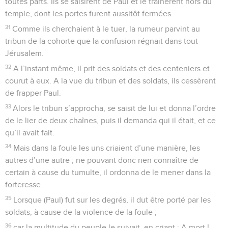
toutes parts. Ils se saisirent de Paul et le traînèrent hors du
temple, dont les portes furent aussitôt fermées.
31
Comme ils cherchaient à le tuer, la rumeur parvint au
tribun de la cohorte que la confusion régnait dans tout
Jérusalem.
32
A l’instant même, il prit des soldats et des centeniers et
courut à eux. A la vue du tribun et des soldats, ils cessèrent
de frapper Paul.
33
Alors le tribun s’approcha, se saisit de lui et donna l’ordre
de le lier de deux chaînes, puis il demanda qui il était, et ce
qu’il avait fait.
34
Mais dans la foule les uns criaient d’une manière, les
autres d’une autre ; ne pouvant donc rien connaître de
certain à cause du tumulte, il ordonna de le mener dans la
forteresse.
35
Lorsque (Paul) fut sur les degrés, il dut être porté par les
soldats, à cause de la violence de la foule ;
36
car la multitude du peuple le suivait, en criant : A mort !