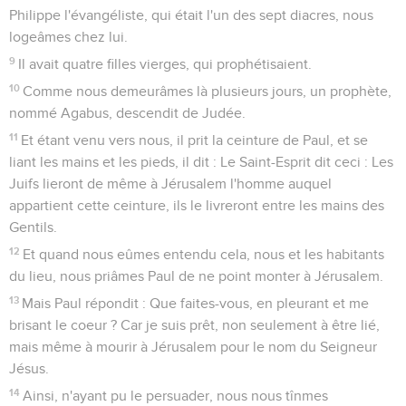
Philippe l'évangéliste, qui était l'un des sept diacres, nous
logeâmes chez lui.
9
Il avait quatre filles vierges, qui prophétisaient.
10
Comme nous demeurâmes là plusieurs jours, un prophète,
nommé Agabus, descendit de Judée.
11
Et étant venu vers nous, il prit la ceinture de Paul, et se
liant les mains et les pieds, il dit : Le Saint-Esprit dit ceci : Les
Juifs lieront de même à Jérusalem l'homme auquel
appartient cette ceinture, ils le livreront entre les mains des
Gentils.
12
Et quand nous eûmes entendu cela, nous et les habitants
du lieu, nous priâmes Paul de ne point monter à Jérusalem.
13
Mais Paul répondit : Que faites-vous, en pleurant et me
brisant le coeur ? Car je suis prêt, non seulement à être lié,
mais même à mourir à Jérusalem pour le nom du Seigneur
Jésus.
14
Ainsi, n'ayant pu le persuader, nous nous tînmes