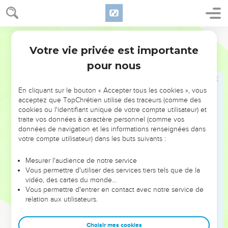
30
Et qu'il s'élèvera parmi vous des hommes qui annonceront
des doctrines pernicieuses, afin d'attirer les disciples après
eux.
Ostervald
31
Veillez donc, vous souvenant que durant trois ans je n'ai
Votre vie privée est importante
Actes
20
cessé, nuit et jour, d'avertir chacun de vous avec larmes.
pour nous
32
Et maintenant, frères, je vous recommande à Dieu et à la
parole de sa grâce, lui qui peut vous édifier et vous donner
En cliquant sur le bouton « Accepter tous les cookies », vous
l'héritage avec tous les saints.
acceptez que TopChrétien utilise des traceurs (comme des
33
cookies ou l'identifiant unique de votre compte utilisateur) et
Je n'ai désiré ni l'argent, ni l'or, ni les vêtements de
traite vos données à caractère personnel (comme vos
personne.
données de navigation et les informations renseignées dans
34
Et vous savez vous-mêmes que ces mains ont pourvu à
votre compte utilisateur) dans les buts suivants :
mes besoins et à ceux des personnes qui étaient avec moi.
Mesurer l'audience de notre service
35
Je vous ai montré en toutes choses, que c'est ainsi qu'en
Vous permettre d'utiliser des services tiers tels que de la
travaillant, il faut secourir les faibles, et se souvenir des
vidéo, des cartes du monde…
Vous permettre d'entrer en contact avec notre service de
paroles du Seigneur Jésus, qui a dit lui-même : Il y a plus de
relation aux utilisateurs.
bonheur à donner qu'à recevoir.
36
Quand il eut dit cela, il se mit à genoux, et pria avec eux
Choisir mes cookies