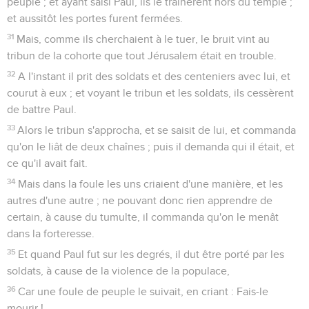
peuple ; et ayant saisi Paul, ils le traînèrent hors du temple ;
et aussitôt les portes furent fermées.
31
Mais, comme ils cherchaient à le tuer, le bruit vint au
tribun de la cohorte que tout Jérusalem était en trouble.
32
A l'instant il prit des soldats et des centeniers avec lui, et
courut à eux ; et voyant le tribun et les soldats, ils cessèrent
de battre Paul.
33
Alors le tribun s'approcha, et se saisit de lui, et commanda
qu'on le liât de deux chaînes ; puis il demanda qui il était, et
ce qu'il avait fait.
34
Mais dans la foule les uns criaient d'une manière, et les
autres d'une autre ; ne pouvant donc rien apprendre de
certain, à cause du tumulte, il commanda qu'on le menât
dans la forteresse.
35
Et quand Paul fut sur les degrés, il dut être porté par les
soldats, à cause de la violence de la populace,
36
Car une foule de peuple le suivait, en criant : Fais-le
mourir !