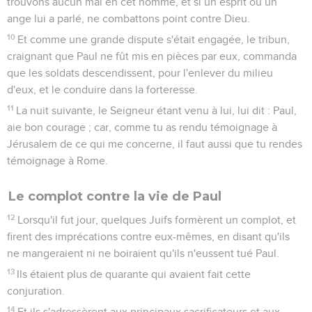
trouvons aucun mal en cet homme, et si un esprit ou un
ange lui a parlé, ne combattons point contre Dieu.
10
Et comme une grande dispute s'était engagée, le tribun,
craignant que Paul ne fût mis en pièces par eux, commanda
que les soldats descendissent, pour l'enlever du milieu
d'eux, et le conduire dans la forteresse.
11
La nuit suivante, le Seigneur étant venu à lui, lui dit : Paul,
aie bon courage ; car, comme tu as rendu témoignage à
Jérusalem de ce qui me concerne, il faut aussi que tu rendes
témoignage à Rome.
Le complot contre la vie de Paul
12
Lorsqu'il fut jour, quelques Juifs formèrent un complot, et
firent des imprécations contre eux-mêmes, en disant qu'ils
ne mangeraient ni ne boiraient qu'ils n'eussent tué Paul.
13
Ils étaient plus de quarante qui avaient fait cette
conjuration.
14
Et ils s'adressèrent aux principaux sacrificateurs et aux