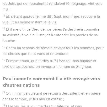
les Juifs qui demeuraient là rendaient témoignage, vint vers
moi ;
13
Et, s'étant approché, me dit : Saul, mon frère, recouvre la
vue. Et au même instant je le vis.
14
Et il me dit : Le Dieu de nos pères t'a destiné à connaître
sa volonté, à voir le Juste, et à entendre les paroles de sa
bouche.
15
Car tu lui serviras de témoin devant tous les hommes, pour
les choses que tu as vues et entendues.
16
Et maintenant, que tardes-tu ? Lève-toi, sois baptisé et
lavé de tes péchés, en invoquant le nom du Seigneur.
Paul raconte comment il a été envoyé vers
d'autres nations
17
Or, il m'arriva qu'étant de retour à Jérusalem, et en prière
dans le temple, je fus ravi en extase ;
18
Et je vis Jésus, qui me disait : Hâte-toi, et pars