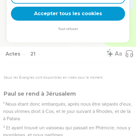
tous.
37
Alors tous fondirent en larmes, et se jetant au cou de Paul,
Accepter tous les cookies
ils le baisaient,
38
Affligés principalement de ce qu'il avait dit, qu'ils ne
Tout refuser
verraient plus son visage. Et ils le conduisirent jusqu'au
vaisseau.
Actes
21
Seuls les Évangiles sont disponibles en vidéo pour le moment.
Paul se rend à Jérusalem
1
Nous étant donc embarqués, après nous être séparés d'eux,
nous vînmes droit à Cos, et le jour suivant à Rhodes, et de là
à Patara.
2
Et ayant trouvé un vaisseau qui passait en Phénicie, nous y
montâmes, et nous partîmes.