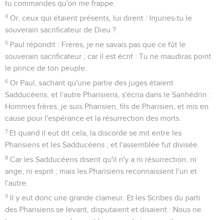
tu commandes qu'on me frappe.
4
Or, ceux qui étaient présents, lui dirent : Injuries-tu le
souverain sacrificateur de Dieu ?
5
Paul répondit : Frères, je ne savais pas que ce fût le
souverain sacrificateur ; car il est écrit : Tu ne maudiras point
le prince de ton peuple.
6
Or Paul, sachant qu'une partie des juges étaient
Sadducéens, et l'autre Pharisiens, s'écria dans le Sanhédrin :
Hommes frères, je suis Pharisien, fils de Pharisien, et mis en
cause pour l'espérance et la résurrection des morts.
7
Et quand il eut dit cela, la discorde se mit entre les
Pharisiens et les Sadducéens ; et l'assemblée fut divisée.
8
Car les Sadducéens disent qu'il n'y a ni résurrection, ni
ange, ni esprit ; mais les Pharisiens reconnaissent l'un et
l'autre.
9
Il y eut donc une grande clameur. Et les Scribes du parti
des Pharisiens se levant, disputaient et disaient : Nous ne