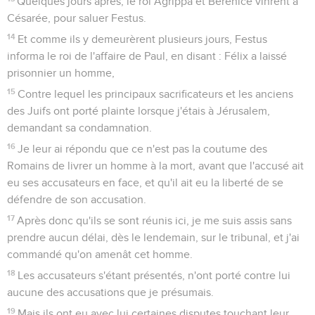
Quelques jours après, le roi Agrippa et Bérénice vinrent à
Césarée, pour saluer Festus.
14
Et comme ils y demeurèrent plusieurs jours, Festus
informa le roi de l'affaire de Paul, en disant : Félix a laissé
prisonnier un homme,
15
Contre lequel les principaux sacrificateurs et les anciens
des Juifs ont porté plainte lorsque j'étais à Jérusalem,
demandant sa condamnation.
16
Je leur ai répondu que ce n'est pas la coutume des
Romains de livrer un homme à la mort, avant que l'accusé ait
eu ses accusateurs en face, et qu'il ait eu la liberté de se
défendre de son accusation.
17
Après donc qu'ils se sont réunis ici, je me suis assis sans
prendre aucun délai, dès le lendemain, sur le tribunal, et j'ai
commandé qu'on amenât cet homme.
18
Les accusateurs s'étant présentés, n'ont porté contre lui
aucune des accusations que je présumais.
19
Mais ils ont eu avec lui certaines disputes touchant leur