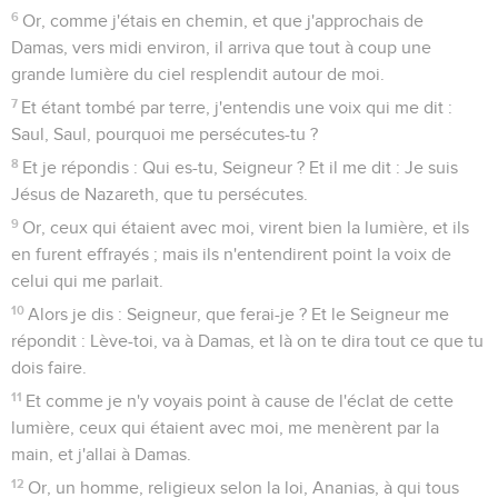
6
Or, comme j'étais en chemin, et que j'approchais de
Damas, vers midi environ, il arriva que tout à coup une
grande lumière du ciel resplendit autour de moi.
7
Et étant tombé par terre, j'entendis une voix qui me dit :
Saul, Saul, pourquoi me persécutes-tu ?
8
Et je répondis : Qui es-tu, Seigneur ? Et il me dit : Je suis
Jésus de Nazareth, que tu persécutes.
9
Or, ceux qui étaient avec moi, virent bien la lumière, et ils
en furent effrayés ; mais ils n'entendirent point la voix de
celui qui me parlait.
10
Alors je dis : Seigneur, que ferai-je ? Et le Seigneur me
répondit : Lève-toi, va à Damas, et là on te dira tout ce que tu
dois faire.
11
Et comme je n'y voyais point à cause de l'éclat de cette
lumière, ceux qui étaient avec moi, me menèrent par la
main, et j'allai à Damas.
12
Or, un homme, religieux selon la loi, Ananias, à qui tous