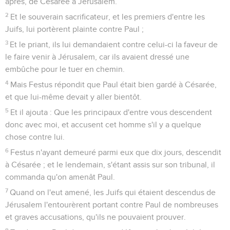
après, de Césarée à Jérusalem.
2
Et le souverain sacrificateur, et les premiers d'entre les
Juifs, lui portèrent plainte contre Paul ;
3
Et le priant, ils lui demandaient contre celui-ci la faveur de
le faire venir à Jérusalem, car ils avaient dressé une
embûche pour le tuer en chemin.
4
Mais Festus répondit que Paul était bien gardé à Césarée,
et que lui-même devait y aller bientôt.
5
Et il ajouta : Que les principaux d'entre vous descendent
donc avec moi, et accusent cet homme s'il y a quelque
chose contre lui.
6
Festus n'ayant demeuré parmi eux que dix jours, descendit
à Césarée ; et le lendemain, s'étant assis sur son tribunal, il
commanda qu'on amenât Paul.
7
Quand on l'eut amené, les Juifs qui étaient descendus de
Jérusalem l'entourèrent portant contre Paul de nombreuses
et graves accusations, qu'ils ne pouvaient prouver.