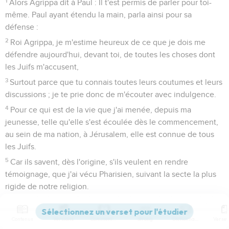
1
Alors Agrippa dit à Paul : Il t'est permis de parler pour toi-
même. Paul ayant étendu la main, parla ainsi pour sa
défense :
2
Roi Agrippa, je m'estime heureux de ce que je dois me
défendre aujourd'hui, devant toi, de toutes les choses dont
les Juifs m'accusent,
3
Surtout parce que tu connais toutes leurs coutumes et leurs
discussions ; je te prie donc de m'écouter avec indulgence.
4
Pour ce qui est de la vie que j'ai menée, depuis ma
jeunesse, telle qu'elle s'est écoulée dès le commencement,
au sein de ma nation, à Jérusalem, elle est connue de tous
les Juifs.
5
Car ils savent, dès l'origine, s'ils veulent en rendre
témoignage, que j'ai vécu Pharisien, suivant la secte la plus
rigide de notre religion.
6
Et maintenant je suis mis en jugement pour l'espérance
que j'ai en la promesse que Dieu a faite à nos pères,
Contenus
Versions
Commentaires
Strong
Dictionnaire
7