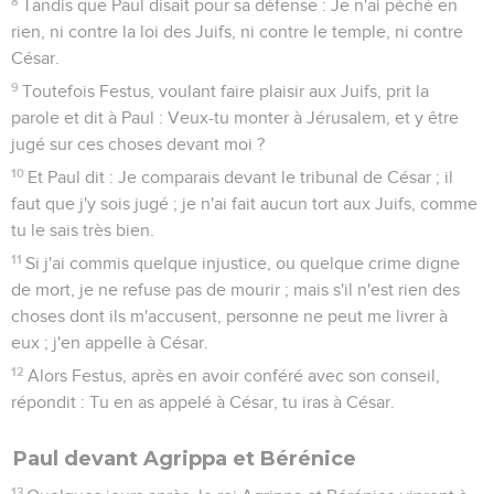
8
Tandis que Paul disait pour sa défense : Je n'ai péché en
rien, ni contre la loi des Juifs, ni contre le temple, ni contre
César.
9
Toutefois Festus, voulant faire plaisir aux Juifs, prit la
parole et dit à Paul : Veux-tu monter à Jérusalem, et y être
jugé sur ces choses devant moi ?
10
Et Paul dit : Je comparais devant le tribunal de César ; il
faut que j'y sois jugé ; je n'ai fait aucun tort aux Juifs, comme
tu le sais très bien.
11
Si j'ai commis quelque injustice, ou quelque crime digne
de mort, je ne refuse pas de mourir ; mais s'il n'est rien des
choses dont ils m'accusent, personne ne peut me livrer à
eux ; j'en appelle à César.
12
Alors Festus, après en avoir conféré avec son conseil,
répondit : Tu en as appelé à César, tu iras à César.
Paul devant Agrippa et Bérénice
13