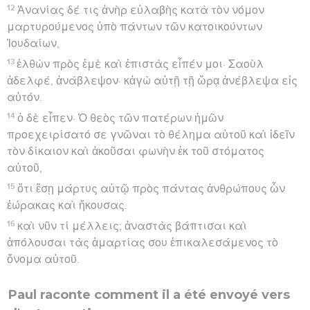
12
Ἁνανίας δέ τις ἀνὴρ εὐλαβὴς κατὰ τὸν νόμον
μαρτυρούμενος ὑπὸ πάντων τῶν κατοικούντων
Ἰουδαίων,
13
ἐλθὼν πρὸς ἐμὲ καὶ ἐπιστὰς εἶπέν μοι· Σαοὺλ
ἀδελφέ, ἀνάβλεψον· κἀγὼ αὐτῇ τῇ ὥρᾳ ἀνέβλεψα εἰς
αὐτόν.
14
ὁ δὲ εἶπεν· Ὁ θεὸς τῶν πατέρων ἡμῶν
προεχειρίσατό σε γνῶναι τὸ θέλημα αὐτοῦ καὶ ἰδεῖν
τὸν δίκαιον καὶ ἀκοῦσαι φωνὴν ἐκ τοῦ στόματος
αὐτοῦ,
15
ὅτι ἔσῃ μάρτυς αὐτῷ πρὸς πάντας ἀνθρώπους ὧν
ἑώρακας καὶ ἤκουσας.
16
καὶ νῦν τί μέλλεις; ἀναστὰς βάπτισαι καὶ
ἀπόλουσαι τὰς ἁμαρτίας σου ἐπικαλεσάμενος τὸ
ὄνομα αὐτοῦ.
Paul raconte comment il a été envoyé vers