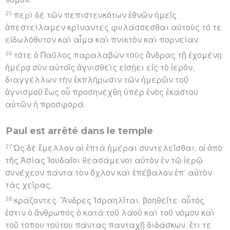
25
περὶ δὲ τῶν πεπιστευκότων ἐθνῶν ἡμεῖς
ἀπεστείλαμεν κρίναντες φυλάσσεσθαι αὐτοὺς τό τε
εἰδωλόθυτον καὶ αἷμα καὶ πνικτὸν καὶ πορνείαν.
26
τότε ὁ Παῦλος παραλαβὼν τοὺς ἄνδρας τῇ ἐχομένῃ
ἡμέρᾳ σὺν αὐτοῖς ἁγνισθεὶς εἰσῄει εἰς τὸ ἱερόν,
διαγγέλλων τὴν ἐκπλήρωσιν τῶν ἡμερῶν τοῦ
ἁγνισμοῦ ἕως οὗ προσηνέχθη ὑπὲρ ἑνὸς ἑκάστου
αὐτῶν ἡ προσφορά.
Paul est arrêté dans le temple
27
Ὡς δὲ ἔμελλον αἱ ἑπτὰ ἡμέραι συντελεῖσθαι, οἱ ἀπὸ
τῆς Ἀσίας Ἰουδαῖοι θεασάμενοι αὐτὸν ἐν τῷ ἱερῷ
συνέχεον πάντα τὸν ὄχλον καὶ ἐπέβαλον ἐπ’ αὐτὸν
τὰς χεῖρας,
28
κράζοντες· Ἄνδρες Ἰσραηλῖται, βοηθεῖτε· οὗτός
ἐστιν ὁ ἄνθρωπος ὁ κατὰ τοῦ λαοῦ καὶ τοῦ νόμου καὶ
τοῦ τόπου τούτου πάντας πανταχῇ διδάσκων, ἔτι τε