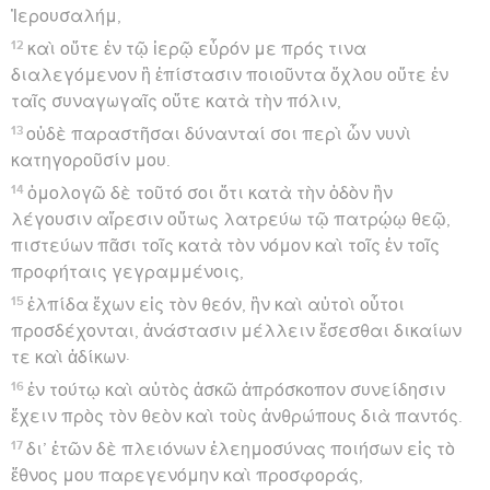
Ἰερουσαλήμ,
12
καὶ οὔτε ἐν τῷ ἱερῷ εὗρόν με πρός τινα
διαλεγόμενον ἢ ἐπίστασιν ποιοῦντα ὄχλου οὔτε ἐν
ταῖς συναγωγαῖς οὔτε κατὰ τὴν πόλιν,
13
οὐδὲ παραστῆσαι δύνανταί σοι περὶ ὧν νυνὶ
κατηγοροῦσίν μου.
14
ὁμολογῶ δὲ τοῦτό σοι ὅτι κατὰ τὴν ὁδὸν ἣν
λέγουσιν αἵρεσιν οὕτως λατρεύω τῷ πατρῴῳ θεῷ,
πιστεύων πᾶσι τοῖς κατὰ τὸν νόμον καὶ τοῖς ἐν τοῖς
προφήταις γεγραμμένοις,
15
ἐλπίδα ἔχων εἰς τὸν θεόν, ἣν καὶ αὐτοὶ οὗτοι
προσδέχονται, ἀνάστασιν μέλλειν ἔσεσθαι δικαίων
τε καὶ ἀδίκων·
16
ἐν τούτῳ καὶ αὐτὸς ἀσκῶ ἀπρόσκοπον συνείδησιν
ἔχειν πρὸς τὸν θεὸν καὶ τοὺς ἀνθρώπους διὰ παντός.
17
δι’ ἐτῶν δὲ πλειόνων ἐλεημοσύνας ποιήσων εἰς τὸ
ἔθνος μου παρεγενόμην καὶ προσφοράς,