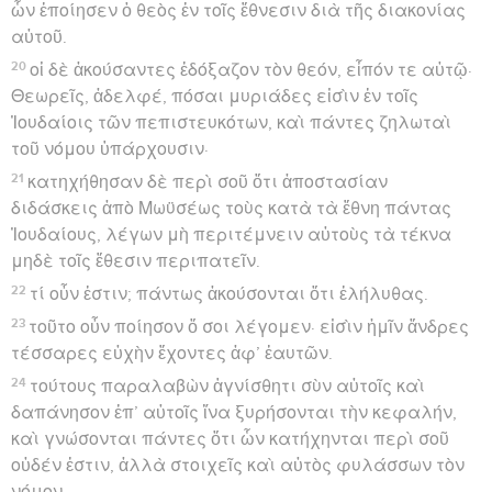
ὧν ἐποίησεν ὁ θεὸς ἐν τοῖς ἔθνεσιν διὰ τῆς διακονίας
αὐτοῦ.
20
οἱ δὲ ἀκούσαντες ἐδόξαζον τὸν θεόν, εἶπόν τε αὐτῷ·
Θεωρεῖς, ἀδελφέ, πόσαι μυριάδες εἰσὶν ἐν τοῖς
Ἰουδαίοις τῶν πεπιστευκότων, καὶ πάντες ζηλωταὶ
τοῦ νόμου ὑπάρχουσιν·
21
κατηχήθησαν δὲ περὶ σοῦ ὅτι ἀποστασίαν
διδάσκεις ἀπὸ Μωϋσέως τοὺς κατὰ τὰ ἔθνη πάντας
Ἰουδαίους, λέγων μὴ περιτέμνειν αὐτοὺς τὰ τέκνα
μηδὲ τοῖς ἔθεσιν περιπατεῖν.
22
τί οὖν ἐστιν; πάντως ἀκούσονται ὅτι ἐλήλυθας.
23
τοῦτο οὖν ποίησον ὅ σοι λέγομεν· εἰσὶν ἡμῖν ἄνδρες
τέσσαρες εὐχὴν ἔχοντες ἀφ’ ἑαυτῶν.
24
τούτους παραλαβὼν ἁγνίσθητι σὺν αὐτοῖς καὶ
δαπάνησον ἐπ’ αὐτοῖς ἵνα ξυρήσονται τὴν κεφαλήν,
καὶ γνώσονται πάντες ὅτι ὧν κατήχηνται περὶ σοῦ
οὐδέν ἐστιν, ἀλλὰ στοιχεῖς καὶ αὐτὸς φυλάσσων τὸν
νόμον.