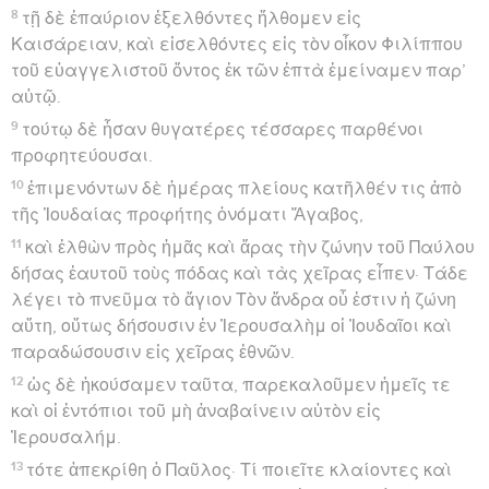
8
τῇ δὲ ἐπαύριον ἐξελθόντες ἤλθομεν εἰς
Καισάρειαν, καὶ εἰσελθόντες εἰς τὸν οἶκον Φιλίππου
τοῦ εὐαγγελιστοῦ ὄντος ἐκ τῶν ἑπτὰ ἐμείναμεν παρ’
αὐτῷ.
9
τούτῳ δὲ ἦσαν θυγατέρες τέσσαρες παρθένοι
προφητεύουσαι.
10
ἐπιμενόντων δὲ ἡμέρας πλείους κατῆλθέν τις ἀπὸ
τῆς Ἰουδαίας προφήτης ὀνόματι Ἅγαβος,
11
καὶ ἐλθὼν πρὸς ἡμᾶς καὶ ἄρας τὴν ζώνην τοῦ Παύλου
δήσας ἑαυτοῦ τοὺς πόδας καὶ τὰς χεῖρας εἶπεν· Τάδε
λέγει τὸ πνεῦμα τὸ ἅγιον Τὸν ἄνδρα οὗ ἐστιν ἡ ζώνη
αὕτη, οὕτως δήσουσιν ἐν Ἰερουσαλὴμ οἱ Ἰουδαῖοι καὶ
παραδώσουσιν εἰς χεῖρας ἐθνῶν.
12
ὡς δὲ ἠκούσαμεν ταῦτα, παρεκαλοῦμεν ἡμεῖς τε
καὶ οἱ ἐντόπιοι τοῦ μὴ ἀναβαίνειν αὐτὸν εἰς
Ἰερουσαλήμ.
13
τότε ἀπεκρίθη ὁ Παῦλος· Τί ποιεῖτε κλαίοντες καὶ