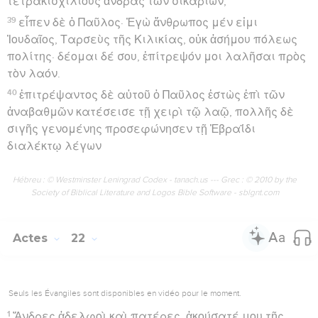
τετρακισχιλίους ἄνδρας τῶν σικαρίων;
39
εἶπεν δὲ ὁ Παῦλος· Ἐγὼ ἄνθρωπος μέν εἰμι
Ἰουδαῖος, Ταρσεὺς τῆς Κιλικίας, οὐκ ἀσήμου πόλεως
πολίτης· δέομαι δέ σου, ἐπίτρεψόν μοι λαλῆσαι πρὸς
τὸν λαόν.
40
ἐπιτρέψαντος δὲ αὐτοῦ ὁ Παῦλος ἑστὼς ἐπὶ τῶν
ἀναβαθμῶν κατέσεισε τῇ χειρὶ τῷ λαῷ, πολλῆς δὲ
σιγῆς γενομένης προσεφώνησεν τῇ Ἑβραΐδι
διαλέκτῳ λέγων
Hébreu : © Westminster Leningrad Codex - tanach.us --- Grec : © 2010 by the
Society of Biblical Literature and Logos Bible Software - sblgnt.com
Actes
22
Seuls les Évangiles sont disponibles en vidéo pour le moment.
1
Ἄνδρες ἀδελφοὶ καὶ πατέρες, ἀκούσατέ μου τῆς