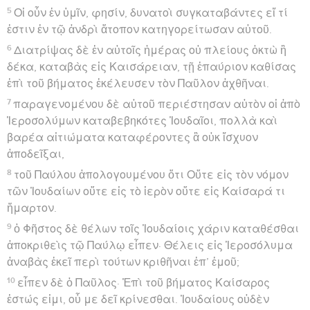
5
Οἱ οὖν ἐν ὑμῖν, φησίν, δυνατοὶ συγκαταβάντες εἴ τί
ἐστιν ἐν τῷ ἀνδρὶ ἄτοπον κατηγορείτωσαν αὐτοῦ.
6
Διατρίψας δὲ ἐν αὐτοῖς ἡμέρας οὐ πλείους ὀκτὼ ἢ
δέκα, καταβὰς εἰς Καισάρειαν, τῇ ἐπαύριον καθίσας
ἐπὶ τοῦ βήματος ἐκέλευσεν τὸν Παῦλον ἀχθῆναι.
7
παραγενομένου δὲ αὐτοῦ περιέστησαν αὐτὸν οἱ ἀπὸ
Ἱεροσολύμων καταβεβηκότες Ἰουδαῖοι, πολλὰ καὶ
βαρέα αἰτιώματα καταφέροντες ἃ οὐκ ἴσχυον
ἀποδεῖξαι,
8
τοῦ Παύλου ἀπολογουμένου ὅτι Οὔτε εἰς τὸν νόμον
τῶν Ἰουδαίων οὔτε εἰς τὸ ἱερὸν οὔτε εἰς Καίσαρά τι
ἥμαρτον.
9
ὁ Φῆστος δὲ θέλων τοῖς Ἰουδαίοις χάριν καταθέσθαι
ἀποκριθεὶς τῷ Παύλῳ εἶπεν· Θέλεις εἰς Ἱεροσόλυμα
ἀναβὰς ἐκεῖ περὶ τούτων κριθῆναι ἐπ’ ἐμοῦ;
10
εἶπεν δὲ ὁ Παῦλος· Ἐπὶ τοῦ βήματος Καίσαρος
ἑστώς εἰμι, οὗ με δεῖ κρίνεσθαι. Ἰουδαίους οὐδὲν