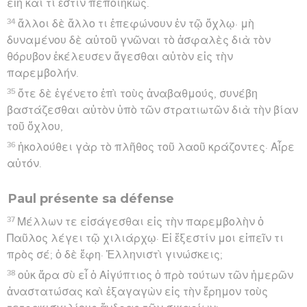
εἴη καὶ τί ἐστιν πεποιηκώς.
34
ἄλλοι δὲ ἄλλο τι ἐπεφώνουν ἐν τῷ ὄχλῳ· μὴ
δυναμένου δὲ αὐτοῦ γνῶναι τὸ ἀσφαλὲς διὰ τὸν
θόρυβον ἐκέλευσεν ἄγεσθαι αὐτὸν εἰς τὴν
παρεμβολήν.
35
ὅτε δὲ ἐγένετο ἐπὶ τοὺς ἀναβαθμούς, συνέβη
βαστάζεσθαι αὐτὸν ὑπὸ τῶν στρατιωτῶν διὰ τὴν βίαν
τοῦ ὄχλου,
36
ἠκολούθει γὰρ τὸ πλῆθος τοῦ λαοῦ κράζοντες· Αἶρε
αὐτόν.
Paul présente sa défense
37
Μέλλων τε εἰσάγεσθαι εἰς τὴν παρεμβολὴν ὁ
Παῦλος λέγει τῷ χιλιάρχῳ· Εἰ ἔξεστίν μοι εἰπεῖν τι
πρὸς σέ; ὁ δὲ ἔφη· Ἑλληνιστὶ γινώσκεις;
38
οὐκ ἄρα σὺ εἶ ὁ Αἰγύπτιος ὁ πρὸ τούτων τῶν ἡμερῶν
ἀναστατώσας καὶ ἐξαγαγὼν εἰς τὴν ἔρημον τοὺς