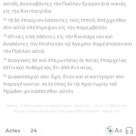
αὐτοῖς ἀναλαβόντες τὸν Παῦλον ἤγαγον διὰ νυκτὸς
εἰς τὴν Ἀντιπατρίδα·
32
τῇ δὲ ἐπαύριον ἐάσαντες τοὺς ἱππεῖς ἀπέρχεσθαι
σὺν αὐτῷ ὑπέστρεψαν εἰς τὴν παρεμβολήν·
33
οἵτινες εἰσελθόντες εἰς τὴν Καισάρειαν καὶ
ἀναδόντες τὴν ἐπιστολὴν τῷ ἡγεμόνι παρέστησαν καὶ
τὸν Παῦλον αὐτῷ.
34
ἀναγνοὺς δὲ καὶ ἐπερωτήσας ἐκ ποίας ἐπαρχείας
ἐστὶν καὶ πυθόμενος ὅτι ἀπὸ Κιλικίας,
35
Διακούσομαί σου, ἔφη, ὅταν καὶ οἱ κατήγοροί σου
παραγένωνται· κελεύσας ἐν τῷ πραιτωρίῳ τοῦ
Ἡρῴδου φυλάσσεσθαι αὐτόν.
Hébreu : © Westminster Leningrad Codex - tanach.us --- Grec : © 2010 by the
Society of Biblical Literature and Logos Bible Software - sblgnt.com
Actes
24