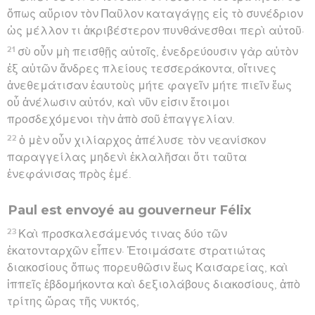
ὅπως αὔριον τὸν Παῦλον καταγάγῃς εἰς τὸ συνέδριον
ὡς μέλλον τι ἀκριβέστερον πυνθάνεσθαι περὶ αὐτοῦ·
21
σὺ οὖν μὴ πεισθῇς αὐτοῖς, ἐνεδρεύουσιν γὰρ αὐτὸν
ἐξ αὐτῶν ἄνδρες πλείους τεσσεράκοντα, οἵτινες
ἀνεθεμάτισαν ἑαυτοὺς μήτε φαγεῖν μήτε πιεῖν ἕως
οὗ ἀνέλωσιν αὐτόν, καὶ νῦν εἰσιν ἕτοιμοι
προσδεχόμενοι τὴν ἀπὸ σοῦ ἐπαγγελίαν.
22
ὁ μὲν οὖν χιλίαρχος ἀπέλυσε τὸν νεανίσκον
παραγγείλας μηδενὶ ἐκλαλῆσαι ὅτι ταῦτα
ἐνεφάνισας πρὸς ἐμέ.
Paul est envoyé au gouverneur Félix
23
Καὶ προσκαλεσάμενός τινας δύο τῶν
ἑκατονταρχῶν εἶπεν· Ἑτοιμάσατε στρατιώτας
διακοσίους ὅπως πορευθῶσιν ἕως Καισαρείας, καὶ
ἱππεῖς ἑβδομήκοντα καὶ δεξιολάβους διακοσίους, ἀπὸ
τρίτης ὥρας τῆς νυκτός,