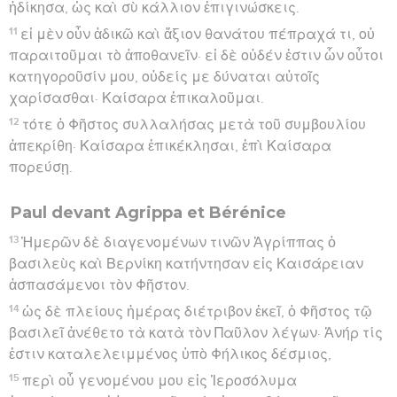
ἠδίκησα, ὡς καὶ σὺ κάλλιον ἐπιγινώσκεις.
11
εἰ μὲν οὖν ἀδικῶ καὶ ἄξιον θανάτου πέπραχά τι, οὐ
παραιτοῦμαι τὸ ἀποθανεῖν· εἰ δὲ οὐδέν ἐστιν ὧν οὗτοι
κατηγοροῦσίν μου, οὐδείς με δύναται αὐτοῖς
χαρίσασθαι· Καίσαρα ἐπικαλοῦμαι.
12
τότε ὁ Φῆστος συλλαλήσας μετὰ τοῦ συμβουλίου
ἀπεκρίθη· Καίσαρα ἐπικέκλησαι, ἐπὶ Καίσαρα
πορεύσῃ.
Paul devant Agrippa et Bérénice
13
Ἡμερῶν δὲ διαγενομένων τινῶν Ἀγρίππας ὁ
βασιλεὺς καὶ Βερνίκη κατήντησαν εἰς Καισάρειαν
ἀσπασάμενοι τὸν Φῆστον.
14
ὡς δὲ πλείους ἡμέρας διέτριβον ἐκεῖ, ὁ Φῆστος τῷ
βασιλεῖ ἀνέθετο τὰ κατὰ τὸν Παῦλον λέγων· Ἀνήρ τίς
ἐστιν καταλελειμμένος ὑπὸ Φήλικος δέσμιος,
15
περὶ οὗ γενομένου μου εἰς Ἱεροσόλυμα