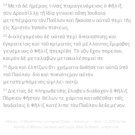
24
Μετὰ δὲ ἡμέρας τινὰς παραγενόμενος ὁ Φῆλιξ
σὺν Δρουσίλλῃ τῇ ἰδίᾳ γυναικὶ οὔσῃ Ἰουδαίᾳ
μετεπέμψατο τὸν Παῦλον καὶ ἤκουσεν αὐτοῦ περὶ τῆς
εἰς Χριστὸν Ἰησοῦν πίστεως.
25
διαλεγομένου δὲ αὐτοῦ περὶ δικαιοσύνης καὶ
ἐγκρατείας καὶ τοῦ κρίματος τοῦ μέλλοντος ἔμφοβος
γενόμενος ὁ Φῆλιξ ἀπεκρίθη· Τὸ νῦν ἔχον πορεύου,
καιρὸν δὲ μεταλαβὼν μετακαλέσομαί σε·
26
ἅμα καὶ ἐλπίζων ὅτι χρήματα δοθήσεται αὐτῷ ὑπὸ
τοῦ Παύλου· διὸ καὶ πυκνότερον αὐτὸν
μεταπεμπόμενος ὡμίλει αὐτῷ.
27
Διετίας δὲ πληρωθείσης ἔλαβεν διάδοχον ὁ Φῆλιξ
Πόρκιον Φῆστον· θέλων τε χάριτα καταθέσθαι τοῖς
Ἰουδαίοις ὁ Φῆλιξ κατέλιπε τὸν Παῦλον δεδεμένον.
Hébreu : © Westminster Leningrad Codex - tanach.us --- Grec : © 2010 by the
Society of Biblical Literature and Logos Bible Software - sblgnt.com