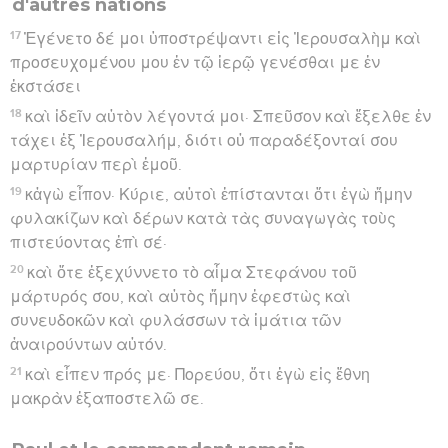
d'autres nations
17
Ἐγένετο δέ μοι ὑποστρέψαντι εἰς Ἰερουσαλὴμ καὶ
προσευχομένου μου ἐν τῷ ἱερῷ γενέσθαι με ἐν
ἐκστάσει
18
καὶ ἰδεῖν αὐτὸν λέγοντά μοι· Σπεῦσον καὶ ἔξελθε ἐν
τάχει ἐξ Ἰερουσαλήμ, διότι οὐ παραδέξονταί σου
μαρτυρίαν περὶ ἐμοῦ.
19
κἀγὼ εἶπον· Κύριε, αὐτοὶ ἐπίστανται ὅτι ἐγὼ ἤμην
φυλακίζων καὶ δέρων κατὰ τὰς συναγωγὰς τοὺς
πιστεύοντας ἐπὶ σέ·
20
καὶ ὅτε ἐξεχύννετο τὸ αἷμα Στεφάνου τοῦ
μάρτυρός σου, καὶ αὐτὸς ἤμην ἐφεστὼς καὶ
συνευδοκῶν καὶ φυλάσσων τὰ ἱμάτια τῶν
ἀναιρούντων αὐτόν.
21
καὶ εἶπεν πρός με· Πορεύου, ὅτι ἐγὼ εἰς ἔθνη
μακρὰν ἐξαποστελῶ σε.