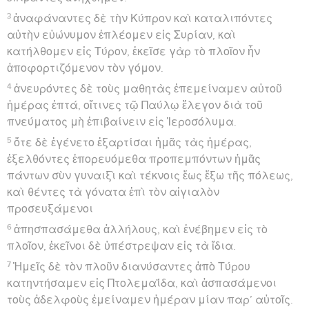
3
ἀναφάναντες δὲ τὴν Κύπρον καὶ καταλιπόντες
αὐτὴν εὐώνυμον ἐπλέομεν εἰς Συρίαν, καὶ
κατήλθομεν εἰς Τύρον, ἐκεῖσε γὰρ τὸ πλοῖον ἦν
ἀποφορτιζόμενον τὸν γόμον.
4
ἀνευρόντες δὲ τοὺς μαθητὰς ἐπεμείναμεν αὐτοῦ
ἡμέρας ἑπτά, οἵτινες τῷ Παύλῳ ἔλεγον διὰ τοῦ
πνεύματος μὴ ἐπιβαίνειν εἰς Ἱεροσόλυμα.
5
ὅτε δὲ ἐγένετο ἐξαρτίσαι ἡμᾶς τὰς ἡμέρας,
ἐξελθόντες ἐπορευόμεθα προπεμπόντων ἡμᾶς
πάντων σὺν γυναιξὶ καὶ τέκνοις ἕως ἔξω τῆς πόλεως,
καὶ θέντες τὰ γόνατα ἐπὶ τὸν αἰγιαλὸν
προσευξάμενοι
6
ἀπησπασάμεθα ἀλλήλους, καὶ ἐνέβημεν εἰς τὸ
πλοῖον, ἐκεῖνοι δὲ ὑπέστρεψαν εἰς τὰ ἴδια.
7
Ἡμεῖς δὲ τὸν πλοῦν διανύσαντες ἀπὸ Τύρου
κατηντήσαμεν εἰς Πτολεμαΐδα, καὶ ἀσπασάμενοι
τοὺς ἀδελφοὺς ἐμείναμεν ἡμέραν μίαν παρ’ αὐτοῖς.