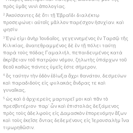
πρὸς ὑμᾶς νυνὶ ἀπολογίας.
2
Ἀκούσαντες δὲ ὅτι τῇ Ἑβραΐδι διαλέκτῳ
προσεφώνει αὐτοῖς μᾶλλον παρέσχον ἡσυχίαν. καὶ
φησίν·
3
Ἐγώ εἰμι ἀνὴρ Ἰουδαῖος, γεγεννημένος ἐν Ταρσῷ τῆς
Κιλικίας, ἀνατεθραμμένος δὲ ἐν τῇ πόλει ταύτῃ
παρὰ τοὺς πόδας Γαμαλιήλ, πεπαιδευμένος κατὰ
ἀκρίβειαν τοῦ πατρῴου νόμου, ζηλωτὴς ὑπάρχων τοῦ
θεοῦ καθὼς πάντες ὑμεῖς ἐστε σήμερον,
4
ὃς ταύτην τὴν ὁδὸν ἐδίωξα ἄχρι θανάτου, δεσμεύων
καὶ παραδιδοὺς εἰς φυλακὰς ἄνδρας τε καὶ
γυναῖκας,
5
ὡς καὶ ὁ ἀρχιερεὺς μαρτυρεῖ μοι καὶ πᾶν τὸ
πρεσβυτέριον· παρ’ ὧν καὶ ἐπιστολὰς δεξάμενος
πρὸς τοὺς ἀδελφοὺς εἰς Δαμασκὸν ἐπορευόμην ἄξων
καὶ τοὺς ἐκεῖσε ὄντας δεδεμένους εἰς Ἰερουσαλὴμ ἵνα
τιμωρηθῶσιν.