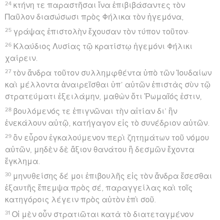
24
κτήνη τε παραστῆσαι ἵνα ἐπιβιβάσαντες τὸν
Παῦλον διασώσωσι πρὸς Φήλικα τὸν ἡγεμόνα,
25
γράψας ἐπιστολὴν ἔχουσαν τὸν τύπον τοῦτον·
26
Κλαύδιος Λυσίας τῷ κρατίστῳ ἡγεμόνι Φήλικι
χαίρειν.
27
τὸν ἄνδρα τοῦτον συλλημφθέντα ὑπὸ τῶν Ἰουδαίων
καὶ μέλλοντα ἀναιρεῖσθαι ὑπ’ αὐτῶν ἐπιστὰς σὺν τῷ
στρατεύματι ἐξειλάμην, μαθὼν ὅτι Ῥωμαῖός ἐστιν,
28
βουλόμενός τε ἐπιγνῶναι τὴν αἰτίαν δι’ ἣν
ἐνεκάλουν αὐτῷ, κατήγαγον εἰς τὸ συνέδριον αὐτῶν.
29
ὃν εὗρον ἐγκαλούμενον περὶ ζητημάτων τοῦ νόμου
αὐτῶν, μηδὲν δὲ ἄξιον θανάτου ἢ δεσμῶν ἔχοντα
ἔγκλημα.
30
μηνυθείσης δέ μοι ἐπιβουλῆς εἰς τὸν ἄνδρα ἔσεσθαι
ἐξαυτῆς ἔπεμψα πρὸς σέ, παραγγείλας καὶ τοῖς
κατηγόροις λέγειν πρὸς αὐτὸν ἐπὶ σοῦ.
31
Οἱ μὲν οὖν στρατιῶται κατὰ τὸ διατεταγμένον