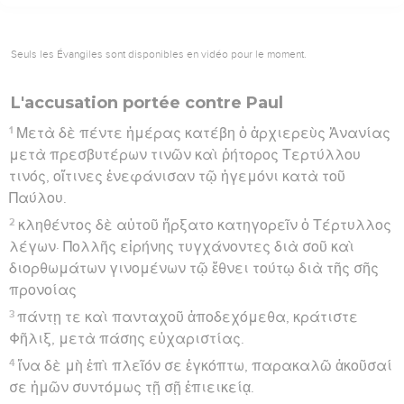
Seuls les Évangiles sont disponibles en vidéo pour le moment.
L'accusation portée contre Paul
1
Μετὰ δὲ πέντε ἡμέρας κατέβη ὁ ἀρχιερεὺς Ἁνανίας
μετὰ πρεσβυτέρων τινῶν καὶ ῥήτορος Τερτύλλου
τινός, οἵτινες ἐνεφάνισαν τῷ ἡγεμόνι κατὰ τοῦ
Παύλου.
2
κληθέντος δὲ αὐτοῦ ἤρξατο κατηγορεῖν ὁ Τέρτυλλος
λέγων· Πολλῆς εἰρήνης τυγχάνοντες διὰ σοῦ καὶ
διορθωμάτων γινομένων τῷ ἔθνει τούτῳ διὰ τῆς σῆς
προνοίας
3
πάντῃ τε καὶ πανταχοῦ ἀποδεχόμεθα, κράτιστε
Φῆλιξ, μετὰ πάσης εὐχαριστίας.
4
ἵνα δὲ μὴ ἐπὶ πλεῖόν σε ἐγκόπτω, παρακαλῶ ἀκοῦσαί
σε ἡμῶν συντόμως τῇ σῇ ἐπιεικείᾳ.