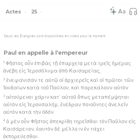
Actes
25
Seuls les Évangiles sont disponibles en vidéo pour le moment.
Paul en appelle à l'empereur
1
Φῆστος οὖν ἐπιβὰς τῇ ἐπαρχείᾳ μετὰ τρεῖς ἡμέρας
ἀνέβη εἰς Ἱεροσόλυμα ἀπὸ Καισαρείας,
2
ἐνεφάνισάν τε αὐτῷ οἱ ἀρχιερεῖς καὶ οἱ πρῶτοι τῶν
Ἰουδαίων κατὰ τοῦ Παύλου, καὶ παρεκάλουν αὐτὸν
3
αἰτούμενοι χάριν κατ’ αὐτοῦ ὅπως μεταπέμψηται
αὐτὸν εἰς Ἰερουσαλήμ, ἐνέδραν ποιοῦντες ἀνελεῖν
αὐτὸν κατὰ τὴν ὁδόν.
4
ὁ μὲν οὖν Φῆστος ἀπεκρίθη τηρεῖσθαι τὸν Παῦλον εἰς
Καισάρειαν, ἑαυτὸν δὲ μέλλειν ἐν τάχει
ἐκπορεύεσθαι·