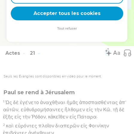
οὐκέτι μέλλουσιν τὸ πρόσωπον αὐτοῦ θεωρεῖν.
Accepter tous les cookies
προέπεμπον δὲ αὐτὸν εἰς τὸ πλοῖον.
Hébreu : © Westminster Leningrad Codex - tanach.us --- Grec : © 2010 by the
Tout refuser
Society of Biblical Literature and Logos Bible Software - sblgnt.com
Actes
21
Seuls les Évangiles sont disponibles en vidéo pour le moment.
Paul se rend à Jérusalem
1
Ὡς δὲ ἐγένετο ἀναχθῆναι ἡμᾶς ἀποσπασθέντας ἀπ’
αὐτῶν, εὐθυδρομήσαντες ἤλθομεν εἰς τὴν Κῶ, τῇ δὲ
ἑξῆς εἰς τὴν Ῥόδον, κἀκεῖθεν εἰς Πάταρα·
2
καὶ εὑρόντες πλοῖον διαπερῶν εἰς Φοινίκην
ἐπιβάντες ἀνήχθημεν.