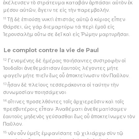
ἐκέλευσεν τὸ στράτευμα καταβὰν ἁρπάσαι αὐτὸν ἐκ
μέσου αὐτῶν, ἄγειν τε εἰς τὴν παρεμβολήν.
11
Τῇ δὲ ἐπιούσῃ νυκτὶ ἐπιστὰς αὐτῷ ὁ κύριος εἶπεν·
Θάρσει, ὡς γὰρ διεμαρτύρω τὰ περὶ ἐμοῦ εἰς
Ἰερουσαλὴμ οὕτω σε δεῖ καὶ εἰς Ῥώμην μαρτυρῆσαι.
Le complot contre la vie de Paul
12
Γενομένης δὲ ἡμέρας ποιήσαντες συστροφὴν οἱ
Ἰουδαῖοι ἀνεθεμάτισαν ἑαυτοὺς λέγοντες μήτε
φαγεῖν μήτε πιεῖν ἕως οὗ ἀποκτείνωσιν τὸν Παῦλον.
13
ἦσαν δὲ πλείους τεσσεράκοντα οἱ ταύτην τὴν
συνωμοσίαν ποιησάμενοι·
14
οἵτινες προσελθόντες τοῖς ἀρχιερεῦσιν καὶ τοῖς
πρεσβυτέροις εἶπαν· Ἀναθέματι ἀνεθεματίσαμεν
ἑαυτοὺς μηδενὸς γεύσασθαι ἕως οὗ ἀποκτείνωμεν τὸν
Παῦλον.
15
νῦν οὖν ὑμεῖς ἐμφανίσατε τῷ χιλιάρχῳ σὺν τῷ