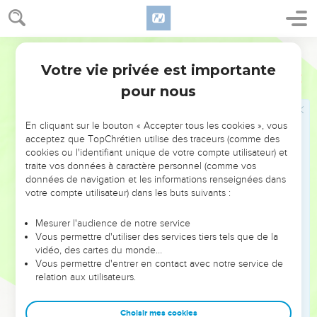
32
καὶ τὰ νῦν παρατίθεμαι ὑμᾶς τῷ θεῷ καὶ τῷ λόγῳ
τῆς χάριτος αὐτοῦ, τῷ δυναμένῳ οἰκοδομῆσαι καὶ
Hébreu / Grec - Texte original
δοῦναι τὴν κληρονομίαν ἐν τοῖς ἡγιασμένοις πᾶσιν.
Votre vie privée est importante
Actes
20
33
ἀργυρίου ἢ χρυσίου ἢ ἱματισμοῦ οὐδενὸς
pour nous
ἐπεθύμησα·
34
αὐτοὶ γινώσκετε ὅτι ταῖς χρείαις μου καὶ τοῖς οὖσι
En cliquant sur le bouton « Accepter tous les cookies », vous
μετ’ ἐμοῦ ὑπηρέτησαν αἱ χεῖρες αὗται.
acceptez que TopChrétien utilise des traceurs (comme des
35
πάντα ὑπέδειξα ὑμῖν ὅτι οὕτως κοπιῶντας δεῖ
cookies ou l'identifiant unique de votre compte utilisateur) et
traite vos données à caractère personnel (comme vos
ἀντιλαμβάνεσθαι τῶν ἀσθενούντων, μνημονεύειν τε
données de navigation et les informations renseignées dans
τῶν λόγων τοῦ κυρίου Ἰησοῦ ὅτι αὐτὸς εἶπεν Μακάριόν
votre compte utilisateur) dans les buts suivants :
ἐστιν μᾶλλον διδόναι ἢ λαμβάνειν.
36
Καὶ ταῦτα εἰπὼν θεὶς τὰ γόνατα αὐτοῦ σὺν πᾶσιν
Mesurer l'audience de notre service
Vous permettre d'utiliser des services tiers tels que de la
αὐτοῖς προσηύξατο.
vidéo, des cartes du monde…
37
ἱκανὸς δὲ κλαυθμὸς ἐγένετο πάντων, καὶ
Vous permettre d'entrer en contact avec notre service de
relation aux utilisateurs.
ἐπιπεσόντες ἐπὶ τὸν τράχηλον τοῦ Παύλου
κατεφίλουν αὐτόν,
Choisir mes cookies
38
ὀδυνώμενοι μάλιστα ἐπὶ τῷ λόγῳ ᾧ εἰρήκει ὅτι