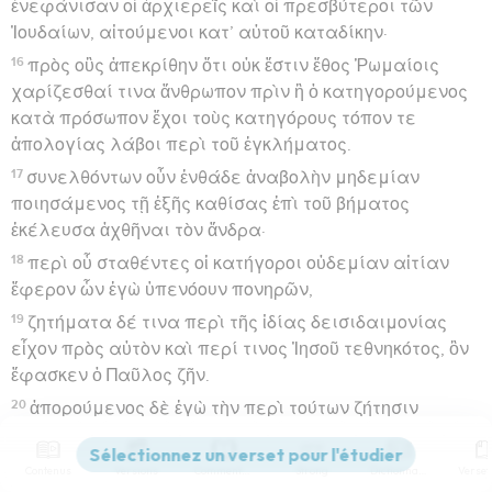
ἐνεφάνισαν οἱ ἀρχιερεῖς καὶ οἱ πρεσβύτεροι τῶν
Ἰουδαίων, αἰτούμενοι κατ’ αὐτοῦ καταδίκην·
16
πρὸς οὓς ἀπεκρίθην ὅτι οὐκ ἔστιν ἔθος Ῥωμαίοις
χαρίζεσθαί τινα ἄνθρωπον πρὶν ἢ ὁ κατηγορούμενος
κατὰ πρόσωπον ἔχοι τοὺς κατηγόρους τόπον τε
ἀπολογίας λάβοι περὶ τοῦ ἐγκλήματος.
17
συνελθόντων οὖν ἐνθάδε ἀναβολὴν μηδεμίαν
ποιησάμενος τῇ ἑξῆς καθίσας ἐπὶ τοῦ βήματος
ἐκέλευσα ἀχθῆναι τὸν ἄνδρα·
18
περὶ οὗ σταθέντες οἱ κατήγοροι οὐδεμίαν αἰτίαν
ἔφερον ὧν ἐγὼ ὑπενόουν πονηρῶν,
19
ζητήματα δέ τινα περὶ τῆς ἰδίας δεισιδαιμονίας
εἶχον πρὸς αὐτὸν καὶ περί τινος Ἰησοῦ τεθνηκότος, ὃν
ἔφασκεν ὁ Παῦλος ζῆν.
20
ἀπορούμενος δὲ ἐγὼ τὴν περὶ τούτων ζήτησιν
ἔλεγον εἰ βούλοιτο πορεύεσθαι εἰς Ἱεροσόλυμα κἀκεῖ
κρίνεσθαι περὶ τούτων.
Contenus
Versions
Commentaires
Strong
Dictionnaire
21