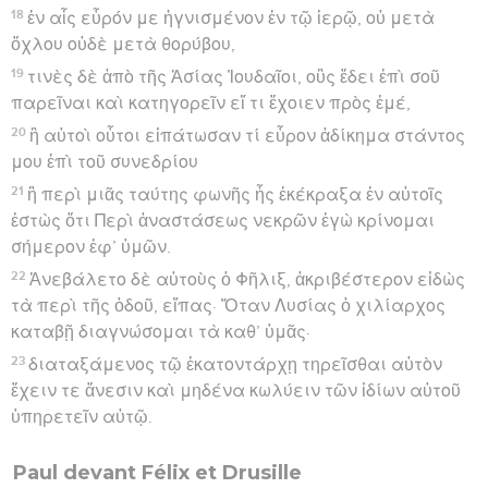
18
ἐν αἷς εὗρόν με ἡγνισμένον ἐν τῷ ἱερῷ, οὐ μετὰ
ὄχλου οὐδὲ μετὰ θορύβου,
19
τινὲς δὲ ἀπὸ τῆς Ἀσίας Ἰουδαῖοι, οὓς ἔδει ἐπὶ σοῦ
παρεῖναι καὶ κατηγορεῖν εἴ τι ἔχοιεν πρὸς ἐμέ,
20
ἢ αὐτοὶ οὗτοι εἰπάτωσαν τί εὗρον ἀδίκημα στάντος
μου ἐπὶ τοῦ συνεδρίου
21
ἢ περὶ μιᾶς ταύτης φωνῆς ἧς ἐκέκραξα ἐν αὐτοῖς
ἑστὼς ὅτι Περὶ ἀναστάσεως νεκρῶν ἐγὼ κρίνομαι
σήμερον ἐφ’ ὑμῶν.
22
Ἀνεβάλετο δὲ αὐτοὺς ὁ Φῆλιξ, ἀκριβέστερον εἰδὼς
τὰ περὶ τῆς ὁδοῦ, εἴπας· Ὅταν Λυσίας ὁ χιλίαρχος
καταβῇ διαγνώσομαι τὰ καθ’ ὑμᾶς·
23
διαταξάμενος τῷ ἑκατοντάρχῃ τηρεῖσθαι αὐτὸν
ἔχειν τε ἄνεσιν καὶ μηδένα κωλύειν τῶν ἰδίων αὐτοῦ
ὑπηρετεῖν αὐτῷ.
Paul devant Félix et Drusille