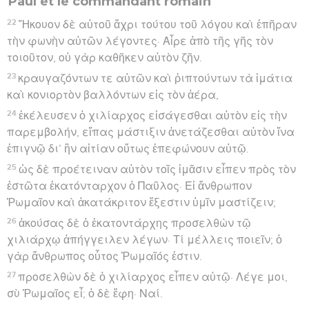
Paul et le commandant romain
22
Ἤκουον δὲ αὐτοῦ ἄχρι τούτου τοῦ λόγου καὶ ἐπῆραν
τὴν φωνὴν αὐτῶν λέγοντες· Αἶρε ἀπὸ τῆς γῆς τὸν
τοιοῦτον, οὐ γὰρ καθῆκεν αὐτὸν ζῆν.
23
κραυγαζόντων τε αὐτῶν καὶ ῥιπτούντων τὰ ἱμάτια
καὶ κονιορτὸν βαλλόντων εἰς τὸν ἀέρα,
24
ἐκέλευσεν ὁ χιλίαρχος εἰσάγεσθαι αὐτὸν εἰς τὴν
παρεμβολήν, εἴπας μάστιξιν ἀνετάζεσθαι αὐτὸν ἵνα
ἐπιγνῷ δι’ ἣν αἰτίαν οὕτως ἐπεφώνουν αὐτῷ.
25
ὡς δὲ προέτειναν αὐτὸν τοῖς ἱμᾶσιν εἶπεν πρὸς τὸν
ἑστῶτα ἑκατόνταρχον ὁ Παῦλος· Εἰ ἄνθρωπον
Ῥωμαῖον καὶ ἀκατάκριτον ἔξεστιν ὑμῖν μαστίζειν;
26
ἀκούσας δὲ ὁ ἑκατοντάρχης προσελθὼν τῷ
χιλιάρχῳ ἀπήγγειλεν λέγων· Τί μέλλεις ποιεῖν; ὁ
γὰρ ἄνθρωπος οὗτος Ῥωμαῖός ἐστιν.
27
προσελθὼν δὲ ὁ χιλίαρχος εἶπεν αὐτῷ· Λέγε μοι,
σὺ Ῥωμαῖος εἶ; ὁ δὲ ἔφη· Ναί.