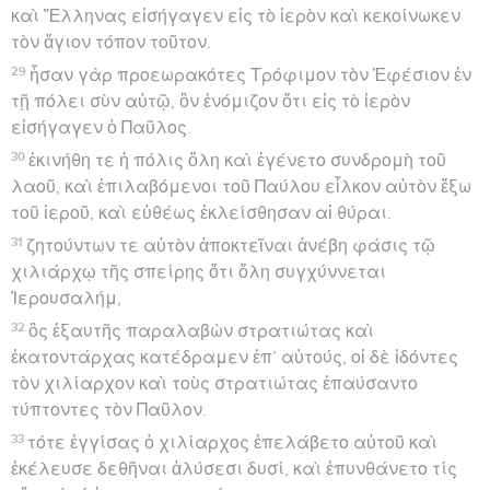
καὶ Ἕλληνας εἰσήγαγεν εἰς τὸ ἱερὸν καὶ κεκοίνωκεν
τὸν ἅγιον τόπον τοῦτον.
29
ἦσαν γὰρ προεωρακότες Τρόφιμον τὸν Ἐφέσιον ἐν
τῇ πόλει σὺν αὐτῷ, ὃν ἐνόμιζον ὅτι εἰς τὸ ἱερὸν
εἰσήγαγεν ὁ Παῦλος.
30
ἐκινήθη τε ἡ πόλις ὅλη καὶ ἐγένετο συνδρομὴ τοῦ
λαοῦ, καὶ ἐπιλαβόμενοι τοῦ Παύλου εἷλκον αὐτὸν ἔξω
τοῦ ἱεροῦ, καὶ εὐθέως ἐκλείσθησαν αἱ θύραι.
31
ζητούντων τε αὐτὸν ἀποκτεῖναι ἀνέβη φάσις τῷ
χιλιάρχῳ τῆς σπείρης ὅτι ὅλη συγχύννεται
Ἰερουσαλήμ,
32
ὃς ἐξαυτῆς παραλαβὼν στρατιώτας καὶ
ἑκατοντάρχας κατέδραμεν ἐπ’ αὐτούς, οἱ δὲ ἰδόντες
τὸν χιλίαρχον καὶ τοὺς στρατιώτας ἐπαύσαντο
τύπτοντες τὸν Παῦλον.
33
τότε ἐγγίσας ὁ χιλίαρχος ἐπελάβετο αὐτοῦ καὶ
ἐκέλευσε δεθῆναι ἁλύσεσι δυσί, καὶ ἐπυνθάνετο τίς