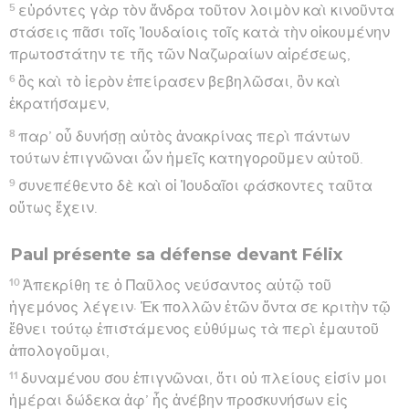
5
εὑρόντες γὰρ τὸν ἄνδρα τοῦτον λοιμὸν καὶ κινοῦντα
στάσεις πᾶσι τοῖς Ἰουδαίοις τοῖς κατὰ τὴν οἰκουμένην
πρωτοστάτην τε τῆς τῶν Ναζωραίων αἱρέσεως,
6
ὃς καὶ τὸ ἱερὸν ἐπείρασεν βεβηλῶσαι, ὃν καὶ
ἐκρατήσαμεν,
8
παρ’ οὗ δυνήσῃ αὐτὸς ἀνακρίνας περὶ πάντων
τούτων ἐπιγνῶναι ὧν ἡμεῖς κατηγοροῦμεν αὐτοῦ.
9
συνεπέθεντο δὲ καὶ οἱ Ἰουδαῖοι φάσκοντες ταῦτα
οὕτως ἔχειν.
Paul présente sa défense devant Félix
10
Ἀπεκρίθη τε ὁ Παῦλος νεύσαντος αὐτῷ τοῦ
ἡγεμόνος λέγειν· Ἐκ πολλῶν ἐτῶν ὄντα σε κριτὴν τῷ
ἔθνει τούτῳ ἐπιστάμενος εὐθύμως τὰ περὶ ἐμαυτοῦ
ἀπολογοῦμαι,
11
δυναμένου σου ἐπιγνῶναι, ὅτι οὐ πλείους εἰσίν μοι
ἡμέραι δώδεκα ἀφ’ ἧς ἀνέβην προσκυνήσων εἰς