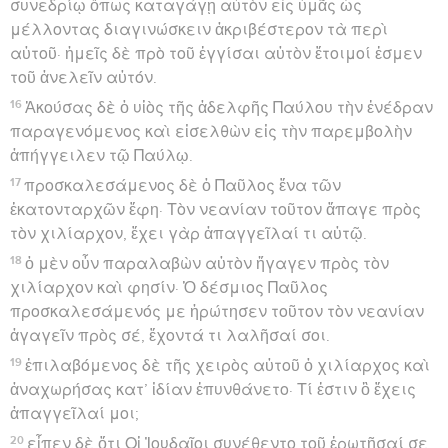
συνεδρίῳ ὅπως καταγάγῃ αὐτὸν εἰς ὑμᾶς ὡς
μέλλοντας διαγινώσκειν ἀκριβέστερον τὰ περὶ
αὐτοῦ· ἡμεῖς δὲ πρὸ τοῦ ἐγγίσαι αὐτὸν ἕτοιμοί ἐσμεν
τοῦ ἀνελεῖν αὐτόν.
16
Ἀκούσας δὲ ὁ υἱὸς τῆς ἀδελφῆς Παύλου τὴν ἐνέδραν
παραγενόμενος καὶ εἰσελθὼν εἰς τὴν παρεμβολὴν
ἀπήγγειλεν τῷ Παύλῳ.
17
προσκαλεσάμενος δὲ ὁ Παῦλος ἕνα τῶν
ἑκατονταρχῶν ἔφη· Τὸν νεανίαν τοῦτον ἄπαγε πρὸς
τὸν χιλίαρχον, ἔχει γὰρ ἀπαγγεῖλαί τι αὐτῷ.
18
ὁ μὲν οὖν παραλαβὼν αὐτὸν ἤγαγεν πρὸς τὸν
χιλίαρχον καὶ φησίν· Ὁ δέσμιος Παῦλος
προσκαλεσάμενός με ἠρώτησεν τοῦτον τὸν νεανίαν
ἀγαγεῖν πρὸς σέ, ἔχοντά τι λαλῆσαί σοι.
19
ἐπιλαβόμενος δὲ τῆς χειρὸς αὐτοῦ ὁ χιλίαρχος καὶ
ἀναχωρήσας κατ’ ἰδίαν ἐπυνθάνετο· Τί ἐστιν ὃ ἔχεις
ἀπαγγεῖλαί μοι;
20
εἶπεν δὲ ὅτι Οἱ Ἰουδαῖοι συνέθεντο τοῦ ἐρωτῆσαί σε