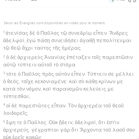
Seuls les Évangiles sont disponibles en vidéo pour le moment.
1
ἀτενίσας δὲ ὁ Παῦλος τῷ συνεδρίῳ εἶπεν· Ἄνδρες
ἀδελφοί, ἐγὼ πάσῃ συνειδήσει ἀγαθῇ πεπολίτευμαι
τῷ θεῷ ἄχρι ταύτης τῆς ἡμέρας.
2
ὁ δὲ ἀρχιερεὺς Ἁνανίας ἐπέταξεν τοῖς παρεστῶσιν
αὐτῷ τύπτειν αὐτοῦ τὸ στόμα.
3
τότε ὁ Παῦλος πρὸς αὐτὸν εἶπεν· Τύπτειν σε μέλλει
ὁ θεός, τοῖχε κεκονιαμένε· καὶ σὺ κάθῃ κρίνων με
κατὰ τὸν νόμον, καὶ παρανομῶν κελεύεις με
τύπτεσθαι;
4
οἱ δὲ παρεστῶτες εἶπαν· Τὸν ἀρχιερέα τοῦ θεοῦ
λοιδορεῖς;
5
ἔφη τε ὁ Παῦλος· Οὐκ ᾔδειν, ἀδελφοί, ὅτι ἐστὶν
ἀρχιερεύς· γέγραπται γὰρ ὅτι Ἄρχοντα τοῦ λαοῦ σου
οὐκ ἐρεῖς κακῶς.