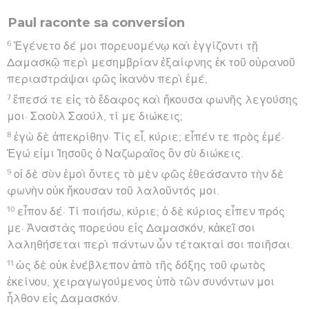
Paul raconte sa conversion
6
Ἐγένετο δέ μοι πορευομένῳ καὶ ἐγγίζοντι τῇ
Δαμασκῷ περὶ μεσημβρίαν ἐξαίφνης ἐκ τοῦ οὐρανοῦ
περιαστράψαι φῶς ἱκανὸν περὶ ἐμέ,
7
ἔπεσά τε εἰς τὸ ἔδαφος καὶ ἤκουσα φωνῆς λεγούσης
μοι· Σαοὺλ Σαούλ, τί με διώκεις;
8
ἐγὼ δὲ ἀπεκρίθην· Τίς εἶ, κύριε; εἶπέν τε πρὸς ἐμέ·
Ἐγώ εἰμι Ἰησοῦς ὁ Ναζωραῖος ὃν σὺ διώκεις.
9
οἱ δὲ σὺν ἐμοὶ ὄντες τὸ μὲν φῶς ἐθεάσαντο τὴν δὲ
φωνὴν οὐκ ἤκουσαν τοῦ λαλοῦντός μοι.
10
εἶπον δέ· Τί ποιήσω, κύριε; ὁ δὲ κύριος εἶπεν πρός
με· Ἀναστὰς πορεύου εἰς Δαμασκόν, κἀκεῖ σοι
λαληθήσεται περὶ πάντων ὧν τέτακταί σοι ποιῆσαι.
11
ὡς δὲ οὐκ ἐνέβλεπον ἀπὸ τῆς δόξης τοῦ φωτὸς
ἐκείνου, χειραγωγούμενος ὑπὸ τῶν συνόντων μοι
ἦλθον εἰς Δαμασκόν.