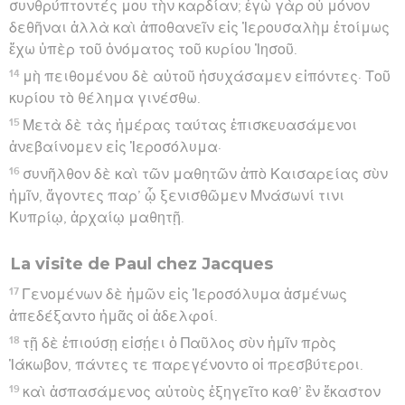
συνθρύπτοντές μου τὴν καρδίαν; ἐγὼ γὰρ οὐ μόνον
δεθῆναι ἀλλὰ καὶ ἀποθανεῖν εἰς Ἰερουσαλὴμ ἑτοίμως
ἔχω ὑπὲρ τοῦ ὀνόματος τοῦ κυρίου Ἰησοῦ.
14
μὴ πειθομένου δὲ αὐτοῦ ἡσυχάσαμεν εἰπόντες· Τοῦ
κυρίου τὸ θέλημα γινέσθω.
15
Μετὰ δὲ τὰς ἡμέρας ταύτας ἐπισκευασάμενοι
ἀνεβαίνομεν εἰς Ἱεροσόλυμα·
16
συνῆλθον δὲ καὶ τῶν μαθητῶν ἀπὸ Καισαρείας σὺν
ἡμῖν, ἄγοντες παρ’ ᾧ ξενισθῶμεν Μνάσωνί τινι
Κυπρίῳ, ἀρχαίῳ μαθητῇ.
La visite de Paul chez Jacques
17
Γενομένων δὲ ἡμῶν εἰς Ἱεροσόλυμα ἀσμένως
ἀπεδέξαντο ἡμᾶς οἱ ἀδελφοί.
18
τῇ δὲ ἐπιούσῃ εἰσῄει ὁ Παῦλος σὺν ἡμῖν πρὸς
Ἰάκωβον, πάντες τε παρεγένοντο οἱ πρεσβύτεροι.
19
καὶ ἀσπασάμενος αὐτοὺς ἐξηγεῖτο καθ’ ἓν ἕκαστον