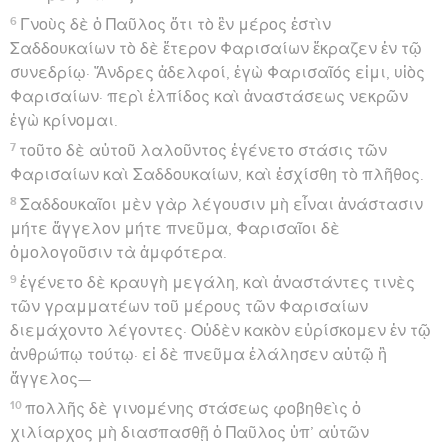
6
Γνοὺς δὲ ὁ Παῦλος ὅτι τὸ ἓν μέρος ἐστὶν
Σαδδουκαίων τὸ δὲ ἕτερον Φαρισαίων ἔκραζεν ἐν τῷ
συνεδρίῳ· Ἄνδρες ἀδελφοί, ἐγὼ Φαρισαῖός εἰμι, υἱὸς
Φαρισαίων· περὶ ἐλπίδος καὶ ἀναστάσεως νεκρῶν
ἐγὼ κρίνομαι.
7
τοῦτο δὲ αὐτοῦ λαλοῦντος ἐγένετο στάσις τῶν
Φαρισαίων καὶ Σαδδουκαίων, καὶ ἐσχίσθη τὸ πλῆθος.
8
Σαδδουκαῖοι μὲν γὰρ λέγουσιν μὴ εἶναι ἀνάστασιν
μήτε ἄγγελον μήτε πνεῦμα, Φαρισαῖοι δὲ
ὁμολογοῦσιν τὰ ἀμφότερα.
9
ἐγένετο δὲ κραυγὴ μεγάλη, καὶ ἀναστάντες τινὲς
τῶν γραμματέων τοῦ μέρους τῶν Φαρισαίων
διεμάχοντο λέγοντες· Οὐδὲν κακὸν εὑρίσκομεν ἐν τῷ
ἀνθρώπῳ τούτῳ· εἰ δὲ πνεῦμα ἐλάλησεν αὐτῷ ἢ
ἄγγελος—
10
πολλῆς δὲ γινομένης στάσεως φοβηθεὶς ὁ
χιλίαρχος μὴ διασπασθῇ ὁ Παῦλος ὑπ’ αὐτῶν