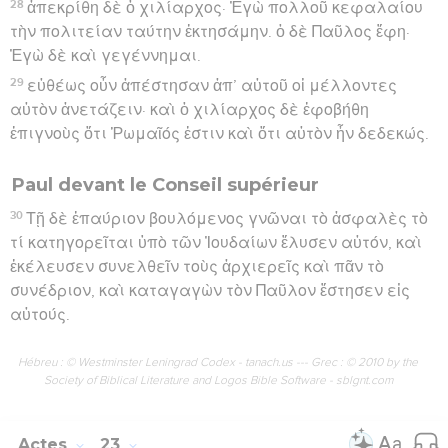
28
ἀπεκρίθη δὲ ὁ χιλίαρχος· Ἐγὼ πολλοῦ κεφαλαίου
τὴν πολιτείαν ταύτην ἐκτησάμην. ὁ δὲ Παῦλος ἔφη·
Ἐγὼ δὲ καὶ γεγέννημαι.
29
εὐθέως οὖν ἀπέστησαν ἀπ’ αὐτοῦ οἱ μέλλοντες
αὐτὸν ἀνετάζειν· καὶ ὁ χιλίαρχος δὲ ἐφοβήθη
ἐπιγνοὺς ὅτι Ῥωμαῖός ἐστιν καὶ ὅτι αὐτὸν ἦν δεδεκώς.
Paul devant le Conseil supérieur
30
Τῇ δὲ ἐπαύριον βουλόμενος γνῶναι τὸ ἀσφαλὲς τὸ
τί κατηγορεῖται ὑπὸ τῶν Ἰουδαίων ἔλυσεν αὐτόν, καὶ
ἐκέλευσεν συνελθεῖν τοὺς ἀρχιερεῖς καὶ πᾶν τὸ
συνέδριον, καὶ καταγαγὼν τὸν Παῦλον ἔστησεν εἰς
αὐτούς.
Hébreu : © Westminster Leningrad Codex - tanach.us --- Grec : © 2010 by the
Society of Biblical Literature and Logos Bible Software - sblgnt.com
Actes
23