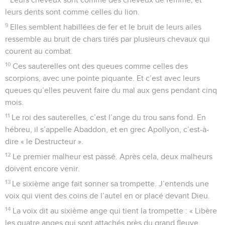
leurs dents sont comme celles du lion.
9
Elles semblent habillées de fer et le bruit de leurs ailes
ressemble au bruit de chars tirés par plusieurs chevaux qui
courent au combat.
10
Ces sauterelles ont des queues comme celles des
scorpions, avec une pointe piquante. Et c’est avec leurs
queues qu’elles peuvent faire du mal aux gens pendant cinq
mois.
11
Le roi des sauterelles, c’est l’ange du trou sans fond. En
hébreu, il s’appelle Abaddon, et en grec Apollyon, c’est-à-
dire « le Destructeur ».
12
Le premier malheur est passé. Après cela, deux malheurs
doivent encore venir.
13
Le sixième ange fait sonner sa trompette. J’entends une
voix qui vient des coins de l’autel en or placé devant Dieu.
14
La voix dit au sixième ange qui tient la trompette : « Libère
les quatre anges qui sont attachés près du grand fleuve