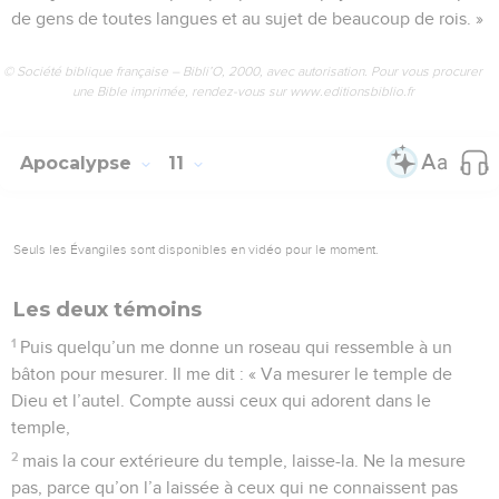
de gens de toutes langues et au sujet de beaucoup de rois. »
© Société biblique française – Bibli’O, 2000, avec autorisation. Pour vous procurer
une Bible imprimée, rendez-vous sur www.editionsbiblio.fr
Apocalypse
11
Seuls les Évangiles sont disponibles en vidéo pour le moment.
Les deux témoins
1
Puis quelqu’un me donne un roseau qui ressemble à un
bâton pour mesurer. Il me dit : « Va mesurer le temple de
Dieu et l’autel. Compte aussi ceux qui adorent dans le
temple,
2
mais la cour extérieure du temple, laisse-la. Ne la mesure
pas, parce qu’on l’a laissée à ceux qui ne connaissent pas