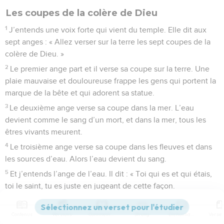
Les coupes de la colère de Dieu
1
J’entends une voix forte qui vient du temple. Elle dit aux
sept anges : « Allez verser sur la terre les sept coupes de la
colère de Dieu. »
2
Le premier ange part et il verse sa coupe sur la terre. Une
plaie mauvaise et douloureuse frappe les gens qui portent la
marque de la bête et qui adorent sa statue.
3
Le deuxième ange verse sa coupe dans la mer. L’eau
devient comme le sang d’un mort, et dans la mer, tous les
êtres vivants meurent.
4
Le troisième ange verse sa coupe dans les fleuves et dans
les sources d’eau. Alors l’eau devient du sang.
5
Et j’entends l’ange de l’eau. Il dit : « Toi qui es et qui étais,
toi le saint, tu es juste en jugeant de cette façon.
6
En effet, puisqu’ils ont versé le sang de ton peuple et des
prophètes, tu leur as donné du sang à boire. Ils ont ce qu’ils
Contenus
Versions
Commentaires
Strong
Dictionnaire