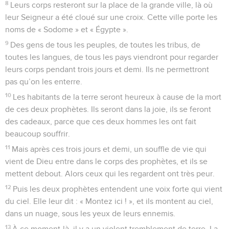
8
Leurs corps resteront sur la place de la grande ville, là où
leur Seigneur a été cloué sur une croix. Cette ville porte les
noms de « Sodome » et « Égypte ».
9
Des gens de tous les peuples, de toutes les tribus, de
toutes les langues, de tous les pays viendront pour regarder
leurs corps pendant trois jours et demi. Ils ne permettront
pas qu’on les enterre.
10
Les habitants de la terre seront heureux à cause de la mort
de ces deux prophètes. Ils seront dans la joie, ils se feront
des cadeaux, parce que ces deux hommes les ont fait
beaucoup souffrir.
11
Mais après ces trois jours et demi, un souffle de vie qui
vient de Dieu entre dans le corps des prophètes, et ils se
mettent debout. Alors ceux qui les regardent ont très peur.
12
Puis les deux prophètes entendent une voix forte qui vient
du ciel. Elle leur dit : « Montez ici ! », et ils montent au ciel,
dans un nuage, sous les yeux de leurs ennemis.
13
À ce moment-là, il y a un violent tremblement de terre. La