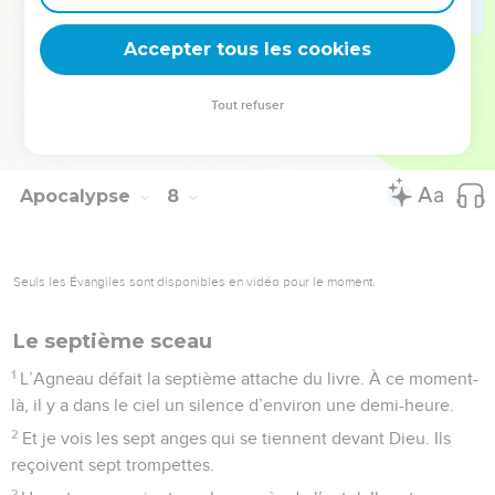
Il les conduira vers des sources d’eau, d’une eau qui donne
Accepter tous les cookies
la vie, et Dieu essuiera toutes les larmes de leurs yeux. »
© Société biblique française – Bibli’O, 2000, avec autorisation. Pour vous procurer
Tout refuser
une Bible imprimée, rendez-vous sur www.editionsbiblio.fr
Apocalypse
8
Seuls les Évangiles sont disponibles en vidéo pour le moment.
Le septième sceau
1
L’Agneau défait la septième attache du livre. À ce moment-
là, il y a dans le ciel un silence d’environ une demi-heure.
2
Et je vois les sept anges qui se tiennent devant Dieu. Ils
reçoivent sept trompettes.
3