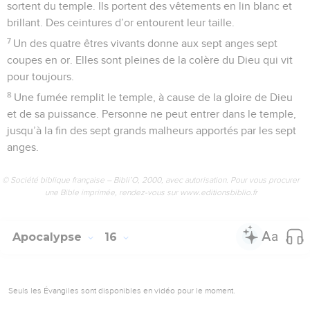
sortent du temple. Ils portent des vêtements en lin blanc et
brillant. Des ceintures d’or entourent leur taille.
7
Un des quatre êtres vivants donne aux sept anges sept
coupes en or. Elles sont pleines de la colère du Dieu qui vit
pour toujours.
8
Une fumée remplit le temple, à cause de la gloire de Dieu
et de sa puissance. Personne ne peut entrer dans le temple,
jusqu’à la fin des sept grands malheurs apportés par les sept
anges.
© Société biblique française – Bibli’O, 2000, avec autorisation. Pour vous procurer
une Bible imprimée, rendez-vous sur www.editionsbiblio.fr
Apocalypse
16
Seuls les Évangiles sont disponibles en vidéo pour le moment.