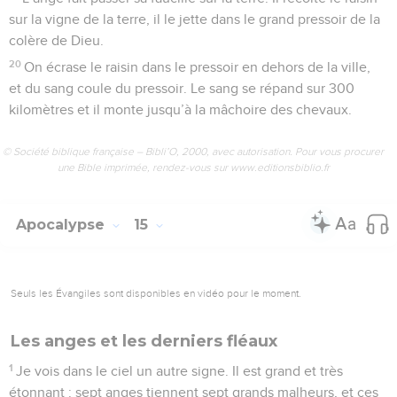
sur la vigne de la terre, il le jette dans le grand pressoir de la
colère de Dieu.
20
On écrase le raisin dans le pressoir en dehors de la ville,
et du sang coule du pressoir. Le sang se répand sur 300
kilomètres et il monte jusqu’à la mâchoire des chevaux.
© Société biblique française – Bibli’O, 2000, avec autorisation. Pour vous procurer
une Bible imprimée, rendez-vous sur www.editionsbiblio.fr
Apocalypse
15
Seuls les Évangiles sont disponibles en vidéo pour le moment.
Les anges et les derniers fléaux
1
Je vois dans le ciel un autre signe. Il est grand et très
étonnant : sept anges tiennent sept grands malheurs, et ces