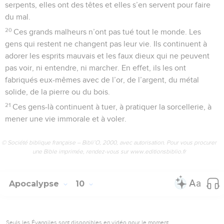
serpents, elles ont des têtes et elles s’en servent pour faire
du mal.
20
Ces grands malheurs n’ont pas tué tout le monde. Les
gens qui restent ne changent pas leur vie. Ils continuent à
adorer les esprits mauvais et les faux dieux qui ne peuvent
pas voir, ni entendre, ni marcher. En effet, ils les ont
fabriqués eux-mêmes avec de l’or, de l’argent, du métal
solide, de la pierre ou du bois.
21
Ces gens-là continuent à tuer, à pratiquer la sorcellerie, à
mener une vie immorale et à voler.
© Société biblique française – Bibli’O, 2000, avec autorisation. Pour vous procurer
une Bible imprimée, rendez-vous sur www.editionsbiblio.fr
Apocalypse
10
Seuls les Évangiles sont disponibles en vidéo pour le moment.