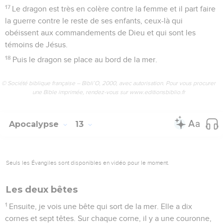
17
Le dragon est très en colère contre la femme et il part faire
la guerre contre le reste de ses enfants, ceux-là qui
obéissent aux commandements de Dieu et qui sont les
témoins de Jésus.
18
Puis le dragon se place au bord de la mer.
© Société biblique française – Bibli’O, 2000, avec autorisation. Pour vous procurer
une Bible imprimée, rendez-vous sur www.editionsbiblio.fr
Apocalypse
13
Seuls les Évangiles sont disponibles en vidéo pour le moment.
Les deux bêtes
1
Ensuite, je vois une bête qui sort de la mer. Elle a dix
cornes et sept têtes. Sur chaque corne, il y a une couronne,