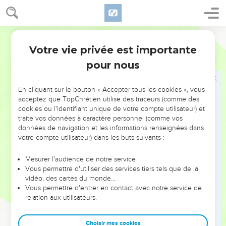
Tous les anges sont groupés autour du siège, autour des
anciens et des quatre êtres vivants. Ils tombent, le front
contre le sol, devant le siège royal et ils adorent Dieu.
Parole de Vie
12
Ils disent : « Amen ! Merci ! Louange, gloire, sagesse,
Votre vie privée est importante
Apocalypse
7
honneur, puissance et force à notre Dieu pour toujours !
pour nous
Amen ! »
13
L’un des anciens me demande : « Ces gens qui portent des
En cliquant sur le bouton « Accepter tous les cookies », vous
vêtements blancs, qui sont-ils et d’où viennent-ils ? »
acceptez que TopChrétien utilise des traceurs (comme des
14
Je lui réponds : « Maître, c’est toi qui le sais. » Il me dit :
cookies ou l'identifiant unique de votre compte utilisateur) et
traite vos données à caractère personnel (comme vos
« Ce sont les gens qu’on a fait beaucoup souffrir. Ils ont lavé
données de navigation et les informations renseignées dans
leurs vêtements dans le sang de l’Agneau, et ainsi leurs
votre compte utilisateur) dans les buts suivants :
vêtements sont devenus blancs.
15
C’est pourquoi ils se tiennent devant le siège de Dieu. Ils
Mesurer l'audience de notre service
Vous permettre d'utiliser des services tiers tels que de la
servent Dieu nuit et jour dans son temple, et celui qui est
vidéo, des cartes du monde…
assis sur le siège royal les protégera.
Vous permettre d'entrer en contact avec notre service de
16
relation aux utilisateurs.
Ils n’auront plus faim, ils n’auront plus soif, le soleil et la
chaleur ne les brûleront plus.
Choisir mes cookies
17
Oui, l’Agneau qui est près du siège royal sera leur berger.