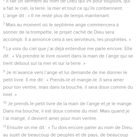
Il fait un serment au nom de Dieu qui vit pour toujours, qui
a fait le ciel, la terre, la mer et tout ce qu’ils contiennent.
L’ange dit : « Il ne reste plus de temps maintenant.
7
Mais au moment où le septième ange commencera à
sonner de la trompette, le projet caché de Dieu sera
accompli. Il a annoncé cela à ses serviteurs, les prophètes. »
8
La voix du ciel que j’ai déjà entendue me parle encore. Elle
dit : « Va prendre le livre ouvert dans la main de l’ange qui se
tient debout sur la mer et sur la terre. »
9
Je m’avance vers l’ange et lui demande de me donner le
petit livre. Il me dit : « Prends-le et mange-le. Il sera amer
pour ton ventre, mais dans ta bouche, il sera doux comme du
miel. »
10
Je prends le petit livre de la main de l’ange et je le mange.
Dans ma bouche, il est doux comme du miel. Mais quand je
l’ai mangé, il devient amer pour mon ventre.
11
Ensuite on me dit : « Tu dois encore parler au nom de Dieu,
au sujet de beaucoup de peuples et de pays, de beaucoup