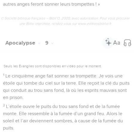
autres anges feront sonner leurs trompettes ! »
© Société biblique française – Bibli’O, 2000, avec autorisation. Pour vous procurer
une Bible imprimée, rendez-vous sur www.editionsbiblio.fr
Apocalypse
9
Seuls les Évangiles sont disponibles en vidéo pour le moment.
1
Le cinquième ange fait sonner sa trompette. Je vois une
étoile qui tombe du ciel sur la terre. Elle reçoit la clé du puits
qui conduit au trou sans fond, là où les esprits mauvais sont
en prison.
2
L’étoile ouvre le puits du trou sans fond et de la fumée
monte. Elle ressemble à la fumée d’un grand feu. Alors le
soleil et l’air deviennent sombres, à cause de la fumée du
puits.