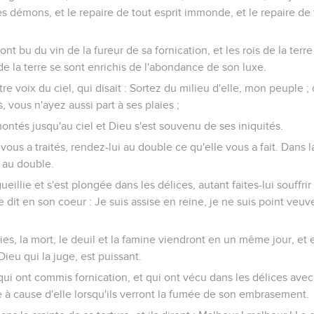
 démons, et le repaire de tout esprit immonde, et le repaire d
ont bu du vin de la fureur de sa fornication, et les rois de la terr
de la terre se sont enrichis de l'abondance de son luxe.
re voix du ciel, qui disait : Sortez du milieu d'elle, mon peuple ;
, vous n'ayez aussi part à ses plaies ;
ntés jusqu'au ciel et Dieu s'est souvenu de ses iniquités.
vous a traités, rendez-lui au double ce qu'elle vous a fait. Dan
i au double.
ueillie et s'est plongée dans les délices, autant faites-lui souffri
le dit en son coeur : Je suis assise en reine, je ne suis point veuve
ies, la mort, le deuil et la famine viendront en un même jour, et
Dieu qui la juge, est puissant.
, qui ont commis fornication, et qui ont vécu dans les délices avec 
ne à cause d'elle lorsqu'ils verront la fumée de son embrasement.