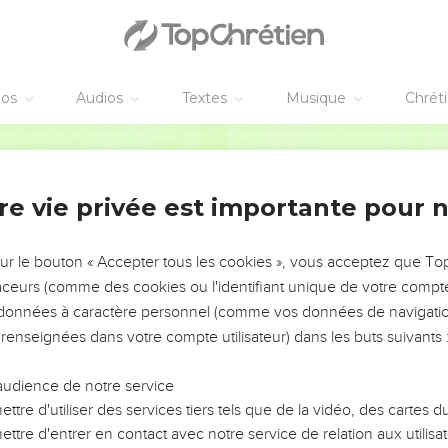
vangiles sont disponibles en vidéo pour le moment.
derniers fléaux
éos
Audios
Textes
Musique
Chrét
un autre prodige grand et admirable : sept anges qui tenaient les s
Ostervald
s'accomplit la colère de Dieu.
 mer de verre, mêlée de feu ; et ceux qui avaient vaincu la bête
re vie privée est importante pour 
 son nom, qui se tenaient sur la mer de verre, ayant les harpes 
antique de Moïse, serviteur de Dieu, et le cantique de l'Agneau, e
les, ô Seigneur Dieu Tout-Puissant ! Tes voies sont justes et véri
sur le bouton « Accepter tous les cookies », vous acceptez que T
traceurs (comme des cookies ou l'identifiant unique de votre compte 
s données à caractère personnel (comme vos données de navigatio
aindrait, et ne glorifierait ton nom ? Car tu es le seul Saint ; auss
 renseignées dans votre compte utilisateur) dans les buts suivants 
neront devant ta face, parce que tes jugements ont été manifesté
i, et voici le temple du tabernacle du témoignage s'ouvrit dans le
audience de notre service
enaient les sept plaies, sortirent du temple, vêtus d'un lin pur et 
ttre d'utiliser des services tiers tels que de la vidéo, des cartes
 ceintures d'or.
ttre d'entrer en contact avec notre service de relation aux utilisat