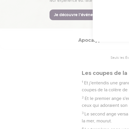
Puis un des quatre an
siècles des siècles.
8
Et le temple fut rempl
dans le temple jusqu'à 
Apocalypse
16
Seuls les É
Les coupes de la
1
Et j'entendis une grand
coupes de la colère de
2
Et le premier ange s'e
ceux qui adoraient son 
3
Le second ange versa s
la mer, mourut.
4