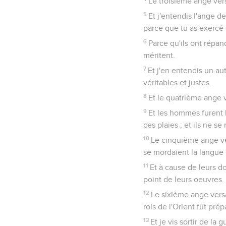
Le troisième ange vers
5
Et j'entendis l'ange d
parce que tu as exercé
6
Parce qu'ils ont répan
méritent.
7
Et j'en entendis un au
véritables et justes.
8
Et le quatrième ange v
9
Et les hommes furent 
ces plaies ; et ils ne se
10
Le cinquième ange ve
se mordaient la langue
11
Et à cause de leurs do
point de leurs oeuvres.
12
Le sixième ange versa
rois de l'Orient fût prép
13
Et je vis sortir de la