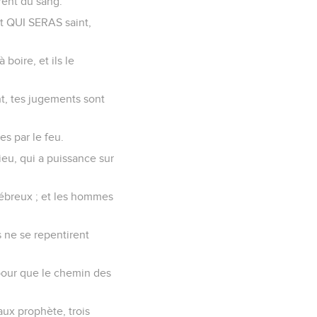
nrent du sang.
 et QUI SERAS saint,
boire, et ils le
nt, tes jugements sont
es par le feu.
eu, qui a puissance sur
nébreux ; et les hommes
s ne se repentirent
 pour que le chemin des
aux prophète, trois