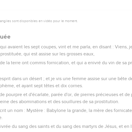
vangiles sont disponibles en vidéo pour le moment.
tuée
qui avaient les sept coupes, vint et me parla, en disant : Viens, j
rostituée, qui est assise sur les grosses eaux,
 de la terre ont commis fornication, et qui a enivré du vin de sa p
 esprit dans un désert ; et je vis une femme assise sur une bête d
hème, et ayant sept têtes et dix cornes.
e pourpre et d'écarlate, parée d'or, de pierres précieuses et de pe
eine des abominations et des souillures de sa prostitution.
 écrit un nom : Mystère : Babylone la grande, la mère des fornicat
e.
vrée du sang des saints et du sang des martyrs de Jésus, et en la