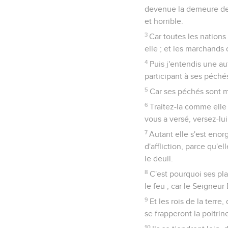
devenue la demeure des
et horrible.
3
Car toutes les nations 
elle ; et les marchands 
4
Puis j'entendis une aut
participant à ses péchés
5
Car ses péchés sont mo
6
Traitez-la comme elle 
vous a versé, versez-lu
7
Autant elle s'est enorg
d'affliction, parce qu'el
le deuil.
8
C'est pourquoi ses pla
le feu ; car le Seigneur 
9
Et les rois de la terre
se frapperont la poitri
10