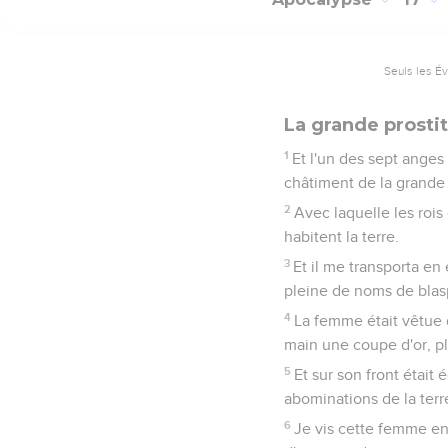
Seuls les É
La grande prosti
1
Et l'un des sept anges 
châtiment de la grande p
2
Avec laquelle les rois
habitent la terre.
3
Et il me transporta en
pleine de noms de blasp
4
La femme était vêtue d
main une coupe d'or, pl
5
Et sur son front était
abominations de la terr
6
Je vis cette femme eni