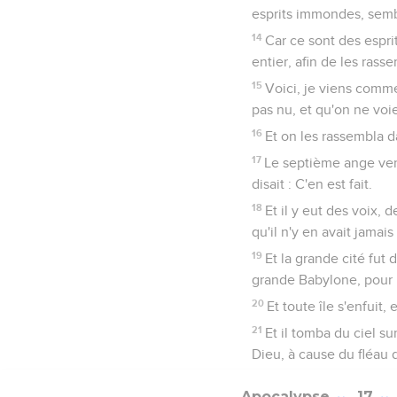
esprits immondes, semb
14
Car ce sont des espri
entier, afin de les ras
15
Voici, je viens comme
pas nu, et qu'on ne voi
16
Et on les rassembla 
17
Le septième ange versa
disait : C'en est fait.
18
Et il y eut des voix,
qu'il n'y en avait jamai
19
Et la grande cité fut 
grande Babylone, pour l
20
Et toute île s'enfuit
21
Et il tomba du ciel s
Dieu, à cause du fléau d
Apocalypse
17