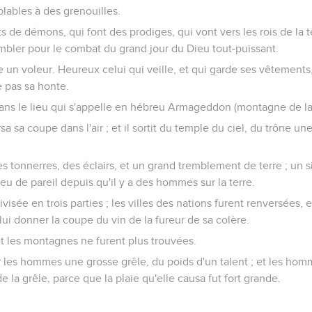
lables à des grenouilles.
ts de démons, qui font des prodiges, qui vont vers les rois de la
sembler pour le combat du grand jour du Dieu tout-puissant.
 un voleur. Heureux celui qui veille, et qui garde ses vêtements,
e pas sa honte.
dans le lieu qui s'appelle en hébreu Armageddon (montagne de la
 sa coupe dans l'air ; et il sortit du temple du ciel, du trône un
 des tonnerres, des éclairs, et un grand tremblement de terre ; un
s eu de pareil depuis qu'il y a des hommes sur la terre.
divisée en trois parties ; les villes des nations furent renversées, 
ui donner la coupe du vin de la fureur de sa colère.
, et les montagnes ne furent plus trouvées.
ur les hommes une grosse grêle, du poids d'un talent ; et les h
e la grêle, parce que la plaie qu'elle causa fut fort grande.