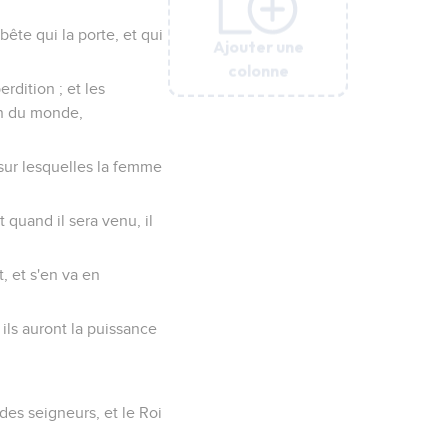
bête qui la porte, et qui
Ajouter une
Ajouter une
Ajouter une
Ajouter une
Ajouter une
Ajouter une
colonne
colonne
colonne
colonne
colonne
colonne
erdition ; et les
ion du monde,
 sur lesquelles la femme
t quand il sera venu, il
t, et s'en va en
 ils auront la puissance
des seigneurs, et le Roi