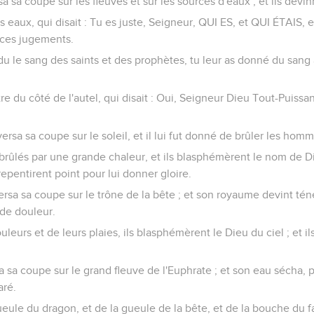
a sa coupe sur les fleuves et sur les sources d'eaux ; et ils devi
es eaux, qui disait : Tu es juste, Seigneur, QUI ES, et QUI ÉTAIS,
 ces jugements.
du le sang des saints et des prophètes, tu leur as donné du sang à 
tre du côté de l'autel, qui disait : Oui, Seigneur Dieu Tout-Puissa
ersa sa coupe sur le soleil, et il lui fut donné de brûler les homm
brûlés par une grande chaleur, et ils blasphémèrent le nom de Di
 repentirent point pour lui donner gloire.
rsa sa coupe sur le trône de la bête ; et son royaume devint té
 de douleur.
uleurs et de leurs plaies, ils blasphémèrent le Dieu du ciel ; et il
 sa coupe sur le grand fleuve de l'Euphrate ; et son eau sécha,
aré.
 gueule du dragon, et de la gueule de la bête, et de la bouche du f