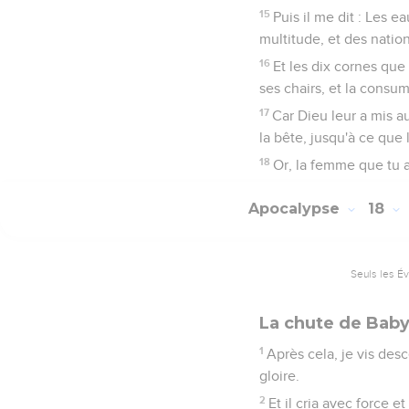
15
Puis il me dit : Les e
multitude, et des nation
16
Et les dix cornes que 
ses chairs, et la consum
17
Car Dieu leur a mis a
la bête, jusqu'à ce que
18
Or, la femme que tu as
Apocalypse
18
Seuls les É
La chute de Bab
1
Après cela, je vis desc
gloire.
2
Et il cria avec force e