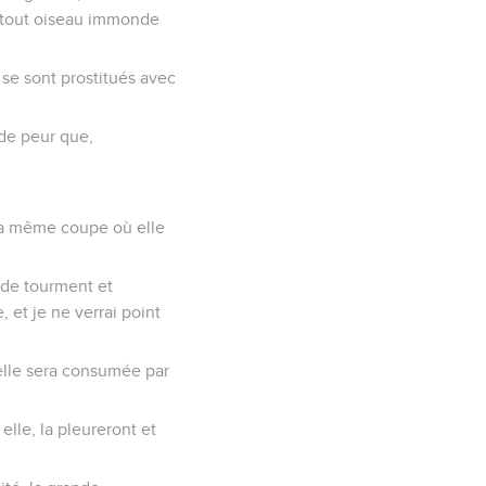
e tout oiseau immonde
e se sont prostitués avec
 de peur que,
s la même coupe où elle
r de tourment et
, et je ne verrai point
 elle sera consumée par
elle, la pleureront et