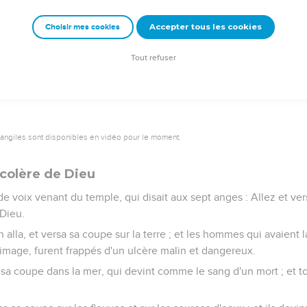
imaux donna aux sept anges sept coupes d'or, pleines de la colèr
Accepter tous les cookies
Choisir mes cookies
i de fumée à cause de la gloire de Dieu et de sa puissance ; et 
ce que les sept plaies des sept anges fussent accomplies.
Tout refuser
vangiles sont disponibles en vidéo pour le moment.
 colère de Dieu
e voix venant du temple, qui disait aux sept anges : Allez et vers
 Dieu.
n alla, et versa sa coupe sur la terre ; et les hommes qui avaient 
image, furent frappés d'un ulcère malin et dangereux.
a coupe dans la mer, qui devint comme le sang d'un mort ; et to