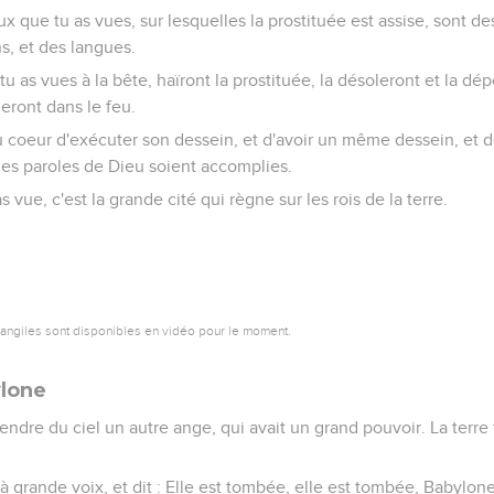
aux que tu as vues, sur lesquelles la prostituée est assise, sont d
s, et des langues.
tu as vues à la bête, haïront la prostituée, la désoleront et la d
eront dans le feu.
u coeur d'exécuter son dessein, et d'avoir un même dessein, et 
 les paroles de Dieu soient accomplies.
 vue, c'est la grande cité qui règne sur les rois de la terre.
vangiles sont disponibles en vidéo pour le moment.
ylone
endre du ciel un autre ange, qui avait un grand pouvoir. La terre 
t à grande voix, et dit : Elle est tombée, elle est tombée, Babylone