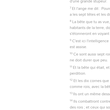
d'une grande stupeur.
7
Et l'ange me dit : Pour
a les sept têtes et les d
8
La bête que tu as vue, 
habitants de la terre, d
s'étonneront en voyant la
9
C'est ici l'intelligen
est assise.
10
Ce sont aussi sept roi
ne doit durer que peu.
11
Et la bête qui était, e
perdition.
12
Et les dix cornes que 
comme rois, avec la bê
13
Ils ont un même desse
14
Ils combattront contr
des rois ; et ceux qui so