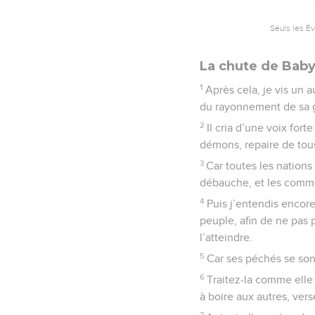
Seuls les É
La chute de Bab
1
Après cela, je vis un a
du rayonnement de sa g
2
Il cria d’une voix for
démons, repaire de tous
3
Car toutes les nations 
débauche, et les commer
4
Puis j’entendis encor
peuple, afin de ne pas 
l’atteindre.
5
Car ses péchés se sont
6
Traitez-la comme elle 
à boire aux autres, vers
7