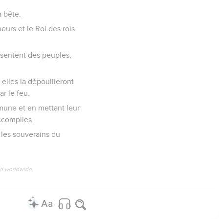
a bête.
neurs et le Roi des rois.
résentent des peuples,
 elles la dépouilleront
ar le feu.
mmune et en mettant leur
ccomplies.
 les souverains du
ed worldwide.