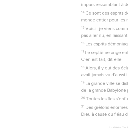
impurs ressemblant à de
14
Ce sont des esprits d
monde entier pour les r
15
Voici : je viens comm
pas aller nu, en laissan
16
Les esprits démoniaq
17
Le septième ange enfi
C’en est fait, dit-elle.
18
Alors, il y eut des éc
avait jamais vu d’aussi 
19
La grande ville se dis
de la grande Babylone p
20
Toutes les îles s’enf
21
Des grêlons énormes, 
Dieu à cause du fléau de
La Bible Du 