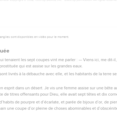
vangiles sont disponibles en vidéo pour le moment.
tuée
i tenaient les sept coupes vint me parler : — Viens ici, me dit-il,
rostituée qui est assise sur les grandes eaux.
 sont livrés à la débauche avec elle, et les habitants de la terre s
 en esprit dans un désert. Je vis une femme assise sur une bête a
e de titres offensants pour Dieu, elle avait sept têtes et dix corn
’habits de pourpre et d’écarlate, et parée de bijoux d’or, de pie
a main une coupe d’or pleine de choses abominables et d’obscénit