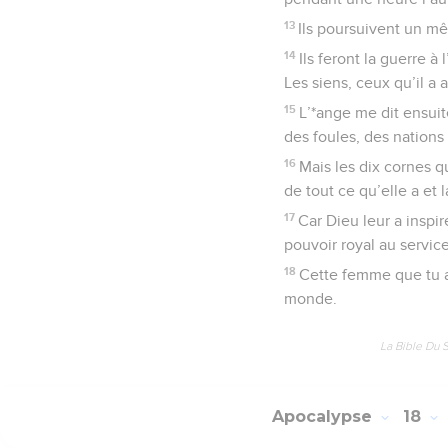
13
Ils poursuivent un mê
14
Ils feront la guerre à
Les siens, ceux qu’il a a
15
L’*ange me dit ensuit
des foules, des nations
16
Mais les dix cornes qu
de tout ce qu’elle a et 
17
Car Dieu leur a inspi
pouvoir royal au servic
18
Cette femme que tu as
monde.
La Bible Du 
Apocalypse
18