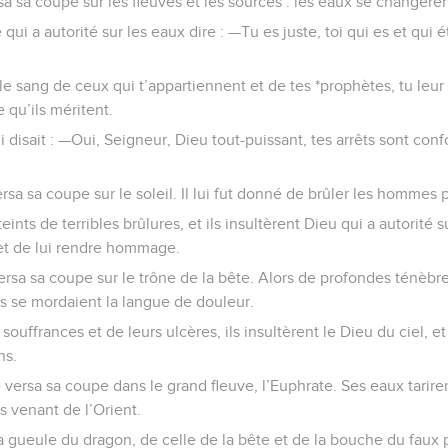
a sa coupe sur les fleuves et les sources : les eaux se changère
qui a autorité sur les eaux dire : —Tu es juste, toi qui es et qui éta
 le sang de ceux qui t’appartiennent et de tes *prophètes, tu leur
e qu’ils méritent.
ui disait : —Oui, Seigneur, Dieu tout-puissant, tes arrêts sont conf
sa sa coupe sur le soleil. Il lui fut donné de brûler les hommes 
nts de terribles brûlures, et ils insultèrent Dieu qui a autorité su
et de lui rendre hommage.
sa sa coupe sur le trône de la bête. Alors de profondes ténèbre
 se mordaient la langue de douleur.
souffrances et de leurs ulcères, ils insultèrent le Dieu du ciel, e
ns.
 versa sa coupe dans le grand fleuve, l’Euphrate. Ses eaux tarire
s venant de l’Orient.
 la gueule du dragon, de celle de la bête et de la bouche du faux p