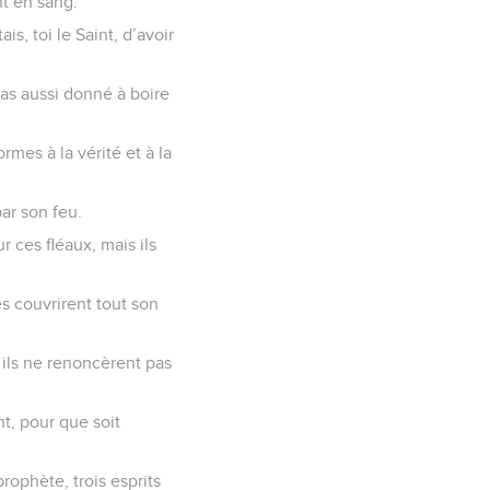
nt en sang.
is, toi le Saint, d’avoir
 as aussi donné à boire
ormes à la vérité et à la
par son feu.
r ces fléaux, mais ils
s couvrirent tout son
t ils ne renoncèrent pas
nt, pour que soit
rophète, trois esprits