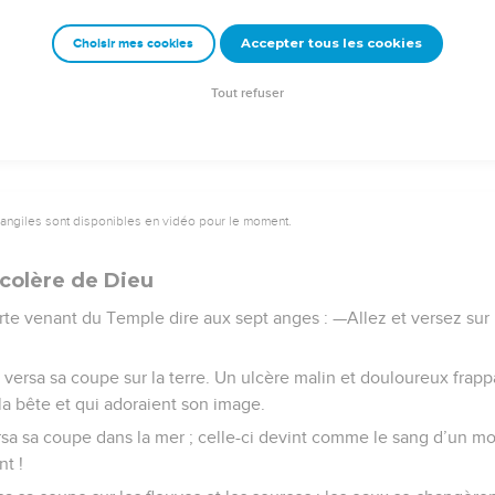
ept fléaux, déclenchés par les sept anges, ne s’étaient pas accom
Accepter tous les cookies
Choisir mes cookies
Semeur Copyright © 1992, 1999 by Biblica, Inc.® Used by permission. All rights reserv
Tout refuser
vangiles sont disponibles en vidéo pour le moment.
 colère de Dieu
rte venant du Temple dire aux sept anges : —Allez et versez sur 
t versa sa coupe sur la terre. Un ulcère malin et douloureux fra
la bête et qui adoraient son image.
a sa coupe dans la mer ; celle-ci devint comme le sang d’un mort
nt !