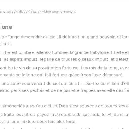
vangiles sont disponibles en vidéo pour le moment.
ylone
utre *ange descendre du ciel. Il détenait un grand pouvoir, et tout
loire.
te : Elle est tombée, elle est tombée, la grande Babylone. Et elle
 les esprits impurs, repaire de tous les oiseaux impurs, et détest
ont bu le vin de sa prostitution furieuse. Les rois de la terre, avec 
çants de la terre ont fait fortune grâce à son luxe démesuré.
e une autre voix venant du ciel qui disait : —Sortez du milieu d’
participer à ses péchés et de ne pas être frappés avec elle des fl
 amoncelés jusqu’au ciel, et Dieu s’est souvenu de toutes ses ac
a traité les autres, payez-la au double de ses méfaits. Et, dans l
ez-lui une mixture deux fois plus forte.