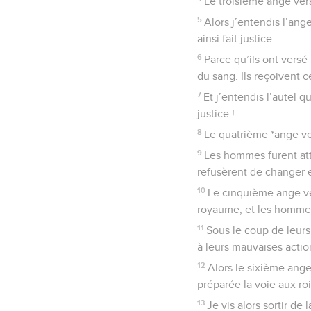
Le troisième ange vers
5
Alors j’entendis l’ange 
ainsi fait justice.
6
Parce qu’ils ont versé
du sang. Ils reçoivent c
7
Et j’entendis l’autel q
justice !
8
Le quatrième *ange ver
9
Les hommes furent attei
refusèrent de changer 
10
Le cinquième ange ver
royaume, et les hommes
11
Sous le coup de leurs 
à leurs mauvaises actio
12
Alors le sixième ange
préparée la voie aux roi
13
Je vis alors sortir de