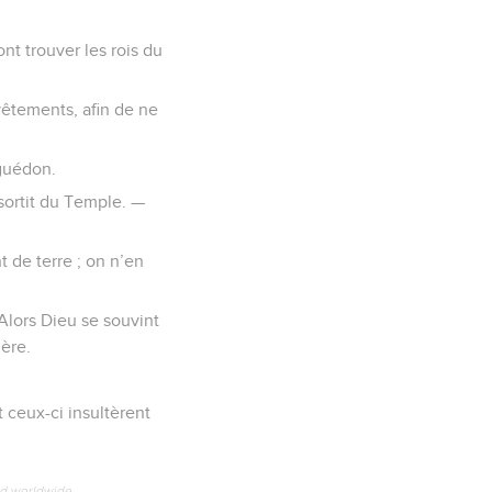
nt trouver les rois du
 vêtements, afin de ne
aguédon.
 sortit du Temple. —
t de terre ; on n’en
 Alors Dieu se souvint
ère.
t ceux-ci insultèrent
ed worldwide.