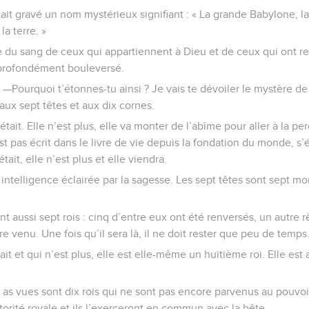
rtait gravé un nom mystérieux signifiant : « La grande Babylone, 
a terre. »
ivre du sang de ceux qui appartiennent à Dieu et de ceux qui ont
s profondément bouleversé.
—Pourquoi t’étonnes-tu ainsi ? Je vais te dévoiler le mystère de
 aux sept têtes et aux dix cornes.
tait. Elle n’est plus, elle va monter de l’abîme pour aller à la pe
st pas écrit dans le livre de vie depuis la fondation du monde, s
était, elle n’est plus et elle viendra.
ne intelligence éclairée par la sagesse. Les sept têtes sont sept m
nt aussi sept rois : cinq d’entre eux ont été renversés, un autre
e venu. Une fois qu’il sera là, il ne doit rester que peu de temps
ait et qui n’est plus, elle est elle-même un huitième roi. Elle est 
 as vues sont dix rois qui ne sont pas encore parvenus au pouvoir
orité royale et ils l’exerceront en commun avec la bête.