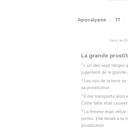
Apocalypse
17
Seuls les É
La grande prosti
1
L’un des sept *anges qu
jugement de la grande p
2
Les rois de la terre se
sa prostitution.
3
Il me transporta alors
Cette bête était couvert
4
La femme était vêtue d
perles. Elle tenait à l
prostitution.