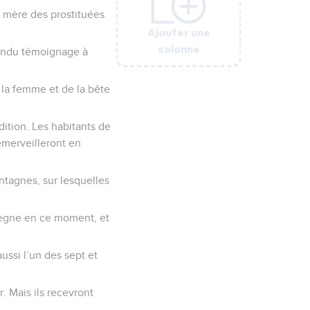
la mère des prostituées
Ajouter une
Ajouter une
Ajouter une
Ajouter une
Ajouter une
Ajouter une
colonne
colonne
colonne
colonne
colonne
colonne
 rendu témoignage à
 la femme et de la bête
rdition. Les habitants de
’émerveilleront en
ontagnes, sur lesquelles
 règne en ce moment, et
.
aussi l’un des sept et
. Mais ils recevront