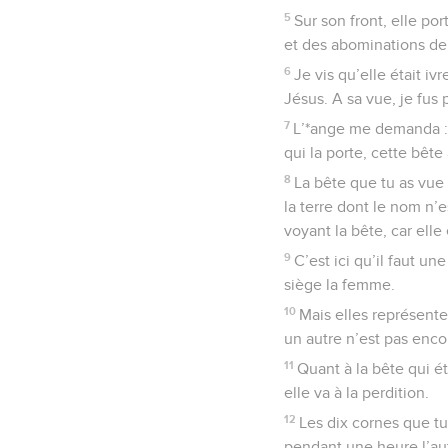
5
Sur son front, elle po
et des abominations de l
6
Je vis qu’elle était 
Jésus. A sa vue, je fu
7
L’*ange me demanda : 
qui la porte, cette bête
8
La bête que tu as vue é
la terre dont le nom n’e
voyant la bête, car elle 
9
C’est ici qu’il faut u
siège la femme.
10
Mais elles représente
un autre n’est pas encor
11
Quant à la bête qui ét
elle va à la perdition.
12
Les dix cornes que tu
pendant une heure l’aut