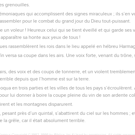
s grenouilles.
émoniaques qui accomplissent des signes miraculeux ; ils s’en vo
assembler pour le combat du grand jour du Dieu tout-puissant.
e un voleur ! Heureux celui qui se tient éveillé et qui garde ses
t apparaître sa honte aux yeux de tous !
ues rassemblèrent les rois dans le lieu appelé en hébreu Harm
n versa sa coupe dans les airs. Une voix forte, venant du trône,
lairs, des voix et des coups de tonnerre, et un violent tremblemen
terrible depuis que l’homme est sur la terre.
loqua en trois parties et les villes de tous les pays s’écroulèrent.
our lui donner à boire la coupe pleine du vin de son ardente col
uirent et les montagnes disparurent.
pesant près d’un quintal, s’abattirent du ciel sur les hommes ; e
 la grêle, car il était absolument terrible.
Semeur Copyright © 1992, 1999 by Biblica, Inc.® Used by permission. All rights reserv