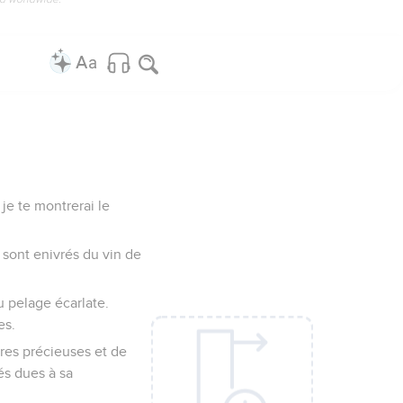
 je te montrerai le
e sont enivrés du vin de
u pelage écarlate.
es.
rres précieuses et de
és dues à sa