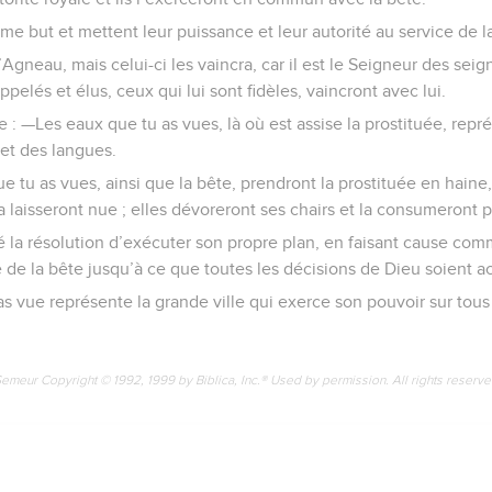
me but et mettent leur puissance et leur autorité au service de l
 l’Agneau, mais celui-ci les vaincra, car il est le Seigneur des seig
ppelés et élus, ceux qui lui sont fidèles, vaincront avec lui.
e : —Les eaux que tu as vues, là où est assise la prostituée, rep
 et des langues.
e tu as vues, ainsi que la bête, prendront la prostituée en haine,
la laisseront nue ; elles dévoreront ses chairs et la consumeront p
ré la résolution d’exécuter son propre plan, en faisant cause co
e de la bête jusqu’à ce que toutes les décisions de Dieu soient a
 vue représente la grande ville qui exerce son pouvoir sur tous
Semeur Copyright © 1992, 1999 by Biblica, Inc.® Used by permission. All rights reserv