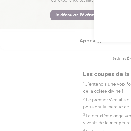
pénétrer tant que les s
La Bible Du 
Apocalypse
16
Seuls les É
Les coupes de la
1
J’entendis une voix fo
de la colère divine !
2
Le premier s’en alla e
portaient la marque de 
3
Le deuxième ange vers
vivants de la mer périre
4