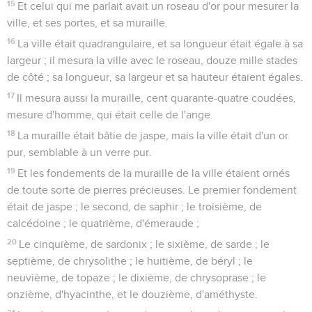
15
Et celui qui me parlait avait un roseau d'or pour mesurer la
ville, et ses portes, et sa muraille.
16
La ville était quadrangulaire, et sa longueur était égale à sa
largeur ; il mesura la ville avec le roseau, douze mille stades
de côté ; sa longueur, sa largeur et sa hauteur étaient égales.
17
Il mesura aussi la muraille, cent quarante-quatre coudées,
mesure d'homme, qui était celle de l'ange.
18
La muraille était bâtie de jaspe, mais la ville était d'un or
pur, semblable à un verre pur.
19
Et les fondements de la muraille de la ville étaient ornés
de toute sorte de pierres précieuses. Le premier fondement
était de jaspe ; le second, de saphir ; le troisième, de
calcédoine ; le quatrième, d'émeraude ;
20
Le cinquième, de sardonix ; le sixième, de sarde ; le
septième, de chrysolithe ; le huitième, de béryl ; le
neuvième, de topaze ; le dixième, de chrysoprase ; le
onzième, d'hyacinthe, et le douzième, d'améthyste.