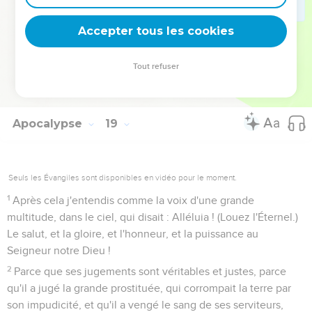
plus la voix de l'époux et de l'épouse ; parce que tes
marchands étaient les grands de la terre ; parce que toutes
Accepter tous les cookies
les nations ont été séduites par tes enchantements ;
24
Et que c'est en elle qu'a été trouvé le sang des prophètes
Tout refuser
et des saints, et de tous ceux qui ont été mis à mort sur la
terre.
Apocalypse
19
Seuls les Évangiles sont disponibles en vidéo pour le moment.
1
Après cela j'entendis comme la voix d'une grande
multitude, dans le ciel, qui disait : Alléluia ! (Louez l'Éternel.)
Le salut, et la gloire, et l'honneur, et la puissance au
Seigneur notre Dieu !
2
Parce que ses jugements sont véritables et justes, parce
qu'il a jugé la grande prostituée, qui corrompait la terre par
son impudicité, et qu'il a vengé le sang de ses serviteurs,