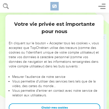
Ils jetaient de la poussière sur leurs têtes, et pleurant et se
lamentant, ils criaient et disaient : Malheur ! malheur ! la
grande cité, où tous ceux qui avaient des vaisseaux sur mer
s'étaient enrichis par son opulence, en une seule heure a été
Votre vie privée est importante
réduite en désert !
pour nous
20
O ciel, réjouis-toi à cause d'elle, ainsi que vous, saints
apôtres et prophètes ; car Dieu a exercé ses jugements sur
elle à cause de vous.
En cliquant sur le bouton « Accepter tous les cookies », vous
acceptez que TopChrétien utilise des traceurs (comme des
21
Alors un ange puissant prit une pierre comme une grande
cookies ou l'identifiant unique de votre compte utilisateur) et
meule, et la jeta dans la mer, en disant : Ainsi sera précipitée
traite vos données à caractère personnel (comme vos
avec violence Babylone, la grande ville, et on ne la
données de navigation et les informations renseignées dans
votre compte utilisateur) dans les buts suivants :
retrouvera plus.
22
Et le son des joueurs de harpe, des musiciens, des joueurs
Mesurer l'audience de notre service
de flûte et des joueurs de trompettes ne sera plus entendu
Vous permettre d'utiliser des services tiers tels que de la
vidéo, des cartes du monde…
au milieu de toi ; aucun artisan, de quelque métier que ce
Vous permettre d'entrer en contact avec notre service de
soit, ne s'y trouvera plus ; et le bruit de la meule n'y sera plus
relation aux utilisateurs.
entendu.
23
La lumière de la lampe n'y luira plus, et l'on n'y entendra
Choisir mes cookies