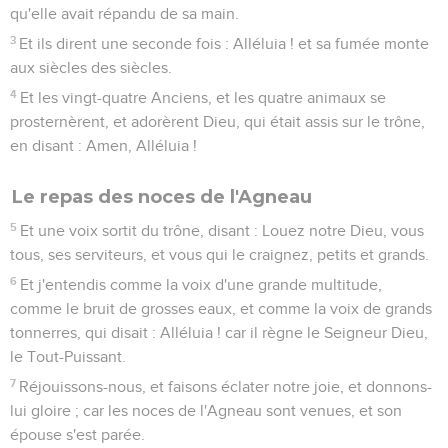
qu'elle avait répandu de sa main.
3
Et ils dirent une seconde fois : Alléluia ! et sa fumée monte
aux siècles des siècles.
4
Et les vingt-quatre Anciens, et les quatre animaux se
prosternèrent, et adorèrent Dieu, qui était assis sur le trône,
en disant : Amen, Alléluia !
Le repas des noces de l'Agneau
5
Et une voix sortit du trône, disant : Louez notre Dieu, vous
tous, ses serviteurs, et vous qui le craignez, petits et grands.
6
Et j'entendis comme la voix d'une grande multitude,
comme le bruit de grosses eaux, et comme la voix de grands
tonnerres, qui disait : Alléluia ! car il règne le Seigneur Dieu,
le Tout-Puissant.
7
Réjouissons-nous, et faisons éclater notre joie, et donnons-
lui gloire ; car les noces de l'Agneau sont venues, et son
épouse s'est parée.