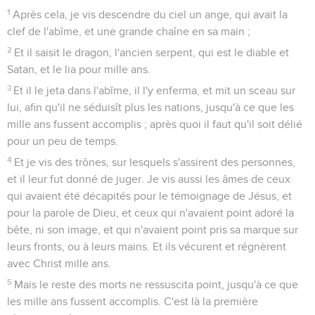
1
Après cela, je vis descendre du ciel un ange, qui avait la
clef de l'abîme, et une grande chaîne en sa main ;
2
Et il saisit le dragon, l'ancien serpent, qui est le diable et
Satan, et le lia pour mille ans.
3
Et il le jeta dans l'abîme, il l'y enferma, et mit un sceau sur
lui, afin qu'il ne séduisît plus les nations, jusqu'à ce que les
mille ans fussent accomplis ; après quoi il faut qu'il soit délié
pour un peu de temps.
4
Et je vis des trônes, sur lesquels s'assirent des personnes,
et il leur fut donné de juger. Je vis aussi les âmes de ceux
qui avaient été décapités pour le témoignage de Jésus, et
pour la parole de Dieu, et ceux qui n'avaient point adoré la
bête, ni son image, et qui n'avaient point pris sa marque sur
leurs fronts, ou à leurs mains. Et ils vécurent et régnèrent
avec Christ mille ans.
5
Mais le reste des morts ne ressuscita point, jusqu'à ce que
les mille ans fussent accomplis. C'est là la première