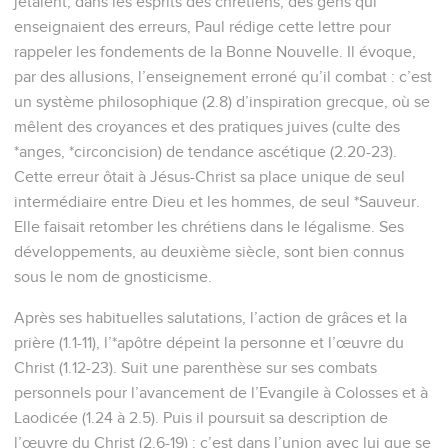
jetaient, dans les esprits des chrétiens, des gens qui
enseignaient des erreurs, Paul rédige cette lettre pour
rappeler les fondements de la Bonne Nouvelle. Il évoque,
par des allusions, l’enseignement erroné qu’il combat : c’est
un système philosophique (2.8) d’inspiration grecque, où se
mêlent des croyances et des pratiques juives (culte des
*anges, *circoncision) de tendance ascétique (2.20-23).
Cette erreur ôtait à Jésus-Christ sa place unique de seul
intermédiaire entre Dieu et les hommes, de seul *Sauveur.
Elle faisait retomber les chrétiens dans le légalisme. Ses
développements, au deuxième siècle, sont bien connus
sous le nom de gnosticisme.
Après ses habituelles salutations, l’action de grâces et la
prière (1.1-11), l’*apôtre dépeint la personne et l’œuvre du
Christ (1.12-23). Suit une parenthèse sur ses combats
personnels pour l’avancement de l’Evangile à Colosses et à
Laodicée (1.24 à 2.5). Puis il poursuit sa description de
l’œuvre du Christ (2.6-19) : c’est dans l’union avec lui que se