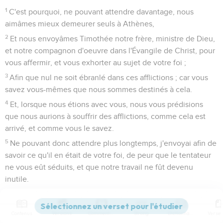
1
C'est pourquoi, ne pouvant attendre davantage, nous
aimâmes mieux demeurer seuls à Athènes,
2
Et nous envoyâmes Timothée notre frère, ministre de Dieu,
et notre compagnon d'oeuvre dans l'Évangile de Christ, pour
vous affermir, et vous exhorter au sujet de votre foi ;
3
Afin que nul ne soit ébranlé dans ces afflictions ; car vous
savez vous-mêmes que nous sommes destinés à cela.
4
Et, lorsque nous étions avec vous, nous vous prédisions
que nous aurions à souffrir des afflictions, comme cela est
arrivé, et comme vous le savez.
5
Ne pouvant donc attendre plus longtemps, j'envoyai afin de
savoir ce qu'il en était de votre foi, de peur que le tentateur
ne vous eût séduits, et que notre travail ne fût devenu
inutile.
6
Mais Timothée étant revenu depuis peu de chez vous
auprès de nous, nous a apporté de bonnes nouvelles de
Contenus
Versions
Commentaires
Strong
Dictionnaire
votre foi et de votre charité, et nous a dit que vous