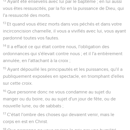
12
Ayant été ensevelis avec lui par le baptême ; en lui aussi
vous êtes ressuscités, par la foi en la puissance de Dieu, qui
l'a ressuscité des morts.
13
Et quand vous étiez morts dans vos péchés et dans votre
incirconcision charnelle, il vous a vivifiés avec lui, vous ayant
pardonné toutes vos fautes.
14
Il a effacé ce qui était contre nous, l'obligation des
ordonnances qui s'élevait contre nous ; et il l'a entièrement
annulée, en l'attachant à la croix ;
15
Ayant dépouillé les principautés et les puissances, qu'il a
publiquement exposées en spectacle, en triomphant d'elles
sur cette croix.
16
Que personne donc ne vous condamne au sujet du
manger ou du boire, ou au sujet d'un jour de fête, ou de
nouvelle lune, ou de sabbats ;
17
C'était l'ombre des choses qui devaient venir, mais le
corps en est en Christ.
18