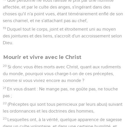
Que personne ne vous ravisse le prix par une humilité
affectée, et par le culte des anges, s'ingérant dans des
choses qu'il n'a point vues, étant témérairement enflé de son
sens charnel, et ne s'attachant pas au chef,
19
Duquel tout le corps, joint et étroitement uni au moyen
des jointures et des liens, s'accroît d'un accroissement selon
Dieu.
Mourir et vivre avec le Christ
20
Si donc vous êtes morts avec Christ, quant aux rudiments
du monde, pourquoi vous charge-t-on de ces préceptes,
comme si vous viviez encore au monde ?
21
En vous disant : Ne mange pas, ne goûte pas, ne touche
pas ;
22
(Préceptes qui sont tous pernicieux par leurs abus) suivant
les ordonnances et les doctrines des hommes,
23
Lesquelles ont, à la vérité, quelque apparence de sagesse
dans un culte volontaire, et dans une certaine humilité, et