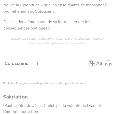
trouve la « plénitude » que les enseignants de mensonges
promettaient aux Colossiens.
Dans la deuxième partie de sa lettre, il en tire les
conséquences pratiques :
La Bible Du Semeur Copyright © 1992, 1999 by Biblica, Inc.® Used by
permission. All rights reserved worldwide.
Colossiens
1
Seuls les Évangiles sont disponibles en vidéo pour le moment.
Salutation
1
Paul, apôtre de Jésus-Christ, par la volonté de Dieu, et
Timothée notre frère,