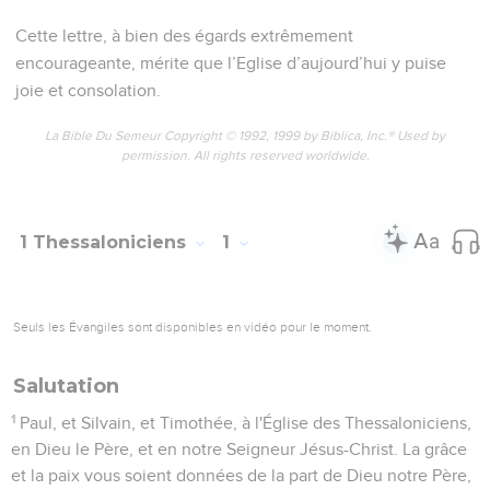
Cette lettre, à bien des égards extrêmement
encourageante, mérite que l’Eglise d’aujourd’hui y puise
joie et consolation.
La Bible Du Semeur Copyright © 1992, 1999 by Biblica, Inc.® Used by
permission. All rights reserved worldwide.
1 Thessaloniciens
1
Seuls les Évangiles sont disponibles en vidéo pour le moment.
Salutation
1
Paul, et Silvain, et Timothée, à l'Église des Thessaloniciens,
en Dieu le Père, et en notre Seigneur Jésus-Christ. La grâce
et la paix vous soient données de la part de Dieu notre Père,