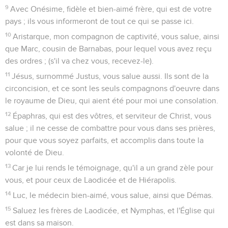
9
Avec Onésime, fidèle et bien-aimé frère, qui est de votre
pays ; ils vous informeront de tout ce qui se passe ici.
10
Aristarque, mon compagnon de captivité, vous salue, ainsi
que Marc, cousin de Barnabas, pour lequel vous avez reçu
des ordres ; (s'il va chez vous, recevez-le).
11
Jésus, surnommé Justus, vous salue aussi. Ils sont de la
circoncision, et ce sont les seuls compagnons d'oeuvre dans
le royaume de Dieu, qui aient été pour moi une consolation.
12
Épaphras, qui est des vôtres, et serviteur de Christ, vous
salue ; il ne cesse de combattre pour vous dans ses prières,
pour que vous soyez parfaits, et accomplis dans toute la
volonté de Dieu.
13
Car je lui rends le témoignage, qu'il a un grand zèle pour
vous, et pour ceux de Laodicée et de Hiérapolis.
14
Luc, le médecin bien-aimé, vous salue, ainsi que Démas.
15
Saluez les frères de Laodicée, et Nymphas, et l'Église qui
est dans sa maison.