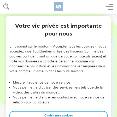
partis de Macédoine, il n'y eut aucune Église qui me donnât,
ou de qui je reçusse quelque chose, que la vôtre ;
16
Et même, quand j'étais à Thessalonique, vous m'avez
Ostervald
envoyé une et même deux fois de quoi fournir à mes
Votre vie privée est importante
Philippiens
4
besoins.
pour nous
17
Ce n'est pas que je recherche les dons, mais je cherche à
faire abonder le fruit qui doit vous en revenir.
En cliquant sur le bouton « Accepter tous les cookies », vous
18
Or, j'ai tout reçu, et je suis dans l'abondance ; j'ai été
acceptez que TopChrétien utilise des traceurs (comme des
comblé de biens, en recevant par Épaphrodite ce que vous
cookies ou l'identifiant unique de votre compte utilisateur) et
m'avez envoyé, comme un parfum d'agréable odeur, un
traite vos données à caractère personnel (comme vos
données de navigation et les informations renseignées dans
sacrifice accepté, et agréable à Dieu.
votre compte utilisateur) dans les buts suivants :
19
Et mon Dieu pourvoira aussi à tous vos besoins, selon ses
richesses, avec gloire, en Jésus-Christ.
Mesurer l'audience de notre service
Vous permettre d'utiliser des services tiers tels que de la
20
Or, à Dieu notre Père soit la gloire aux siècles des siècles !
vidéo, des cartes du monde…
Amen.
Vous permettre d'entrer en contact avec notre service de
relation aux utilisateurs.
Salutations finales
Choisir mes cookies
21