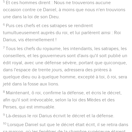
5
Et ces hommes dirent : Nous ne trouverons aucune
occasion contre ce Daniel, à moins que nous n'en trouvions
une dans la loi de son Dieu.
6
Puis ces chefs et ces satrapes se rendirent
tumultueusement auprès du roi, et lui parlèrent ainsi : Roi
Darius, vis éternellement !
7
Tous les chefs du royaume, les intendants, les satrapes, les
conseillers, et les gouverneurs sont d'avis qu'il soit publié un
édit royal, avec une défense sévère, portant que quiconque,
dans l'espace de trente jours, adressera des prières à
quelque dieu ou à quelque homme, excepté à toi, ô roi, sera
jeté dans la fosse aux lions.
8
Maintenant, ô roi, confirme la défense, et écris le décret,
afin qu'il soit irrévocable, selon la loi des Mèdes et des
Perses, qui est immuable.
9
Là-dessus le roi Darius écrivit le décret et la défense.
10
Lorsque Daniel sut que le décret était écrit, il se retira dans
sa maison, où les fenêtres de la chambre supérieure étaient