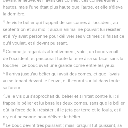
devant le fleuve, et il avait des cornes ; ces cornes étaient
hautes, mais l'une était plus haute que l'autre, et elle s'éleva
la dernière.
4
Je vis le bélier qui frappait de ses cornes à l'occident, au
septentrion et au midi ; aucun animal ne pouvait lui résister,
et il n'y avait personne pour délivrer ses victimes ; il faisait ce
qu'il voulait, et il devint puissant.
5
Comme je regardais attentivement, voici, un bouc venait
de l'occident, et parcourait toute la terre à sa surface, sans la
toucher ; ce bouc avait une grande corne entre les yeux.
6
Il arriva jusqu'au bélier qui avait des cornes, et que j'avais
vu se tenant devant le fleuve, et il courut sur lui dans toute
sa fureur.
7
Je le vis qui s'approchait du bélier et s'irritait contre lui ; il
frappa le bélier et lui brisa les deux cornes, sans que le bélier
eût la force de lui résister ; il le jeta par terre et le foula, et il
n'y eut personne pour délivrer le bélier.
8
Le bouc devint très puissant ; mais lorsqu'il fut puissant, sa