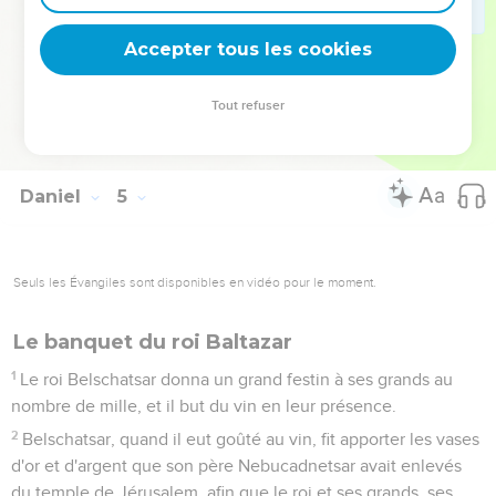
je fus rétabli dans mon royaume, et ma puissance ne fit que
s'accroître.
Accepter tous les cookies
37
Maintenant, moi, Nebucadnetsar, je loue, j'exalte et je
glorifie le roi des cieux, dont toutes les oeuvres sont vraies
Tout refuser
et les voies justes, et qui peut abaisser ceux qui marchent
avec orgueil.
Daniel
5
Seuls les Évangiles sont disponibles en vidéo pour le moment.
Le banquet du roi Baltazar
1
Le roi Belschatsar donna un grand festin à ses grands au
nombre de mille, et il but du vin en leur présence.
2
Belschatsar, quand il eut goûté au vin, fit apporter les vases
d'or et d'argent que son père Nebucadnetsar avait enlevés
du temple de Jérusalem, afin que le roi et ses grands, ses