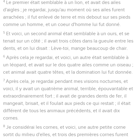
4
Le premier était semblable à un lion, et avait des ailes
d'aigles ; je regardai, jusqu'au moment où ses ailes furent
arrachées ; il fut enlevé de terre et mis debout sur ses pieds
comme un homme, et un coeur d'homme lui fut donné.
5
Et voici, un second animal était semblable à un ours, et se
tenait sur un côté ; il avait trois côtes dans la gueule entre les
dents, et on lui disait : Lève-toi, mange beaucoup de chair.
6
Après cela je regardai, et voici, un autre était semblable à
un léopard, et avait sur le dos quatre ailes comme un oiseau ;
cet animal avait quatre têtes, et la domination lui fut donnée.
7
Après cela, je regardai pendant mes visions nocturnes, et
voici, il y avait un quatrième animal, terrible, épouvantable et
extraordinairement fort ; il avait de grandes dents de fer, il
mangeait, brisait, et il foulait aux pieds ce qui restait ; il était
différent de tous les animaux précédents, et il avait dix
cornes.
8
Je considérai les cornes, et voici, une autre petite corne
sortit du milieu d'elles, et trois des premières cornes furent