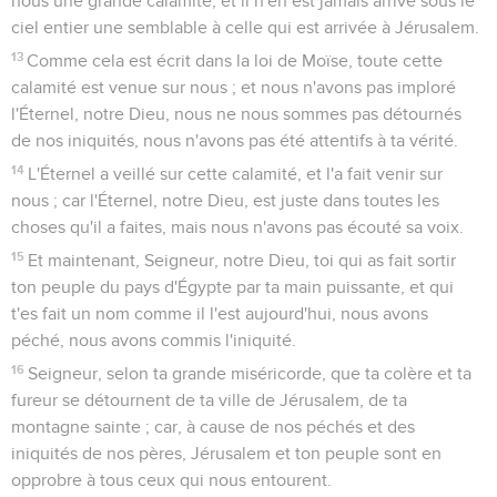
nous une grande calamité, et il n'en est jamais arrivé sous le
ciel entier une semblable à celle qui est arrivée à Jérusalem.
13
Comme cela est écrit dans la loi de Moïse, toute cette
calamité est venue sur nous ; et nous n'avons pas imploré
l'Éternel, notre Dieu, nous ne nous sommes pas détournés
de nos iniquités, nous n'avons pas été attentifs à ta vérité.
14
L'Éternel a veillé sur cette calamité, et l'a fait venir sur
nous ; car l'Éternel, notre Dieu, est juste dans toutes les
choses qu'il a faites, mais nous n'avons pas écouté sa voix.
15
Et maintenant, Seigneur, notre Dieu, toi qui as fait sortir
ton peuple du pays d'Égypte par ta main puissante, et qui
t'es fait un nom comme il l'est aujourd'hui, nous avons
péché, nous avons commis l'iniquité.
16
Seigneur, selon ta grande miséricorde, que ta colère et ta
fureur se détournent de ta ville de Jérusalem, de ta
montagne sainte ; car, à cause de nos péchés et des
iniquités de nos pères, Jérusalem et ton peuple sont en
opprobre à tous ceux qui nous entourent.