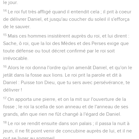
le jour.
14
Le roi fut très affligé quand il entendit cela ; il prit à coeur
de délivrer Daniel, et jusqu'au coucher du soleil il s'efforça
de le sauver.
15
Mais ces hommes insistèrent auprès du roi, et lui dirent :
Sache, ô roi, que la loi des Mèdes et des Perses exige que
toute défense ou tout décret confirmé par le roi soit
irrévocable.
16
Alors le roi donna l'ordre qu'on amenât Daniel, et qu'on le
jetât dans la fosse aux lions. Le roi prit la parole et dit à
Daniel : Puisse ton Dieu, que tu sers avec persévérance, te
délivrer !
17
On apporta une pierre, et on la mit sur l'ouverture de la
fosse ; le roi la scella de son anneau et de l'anneau de ses
grands, afin que rien ne fût changé à l'égard de Daniel.
18
Le roi se rendit ensuite dans son palais ; il passa la nuit à
jeun, il ne fit point venir de concubine auprès de lui, et il ne
put se livrer au sommeil.