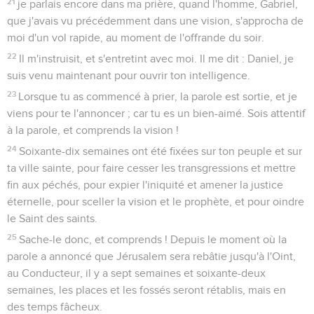
21
je parlais encore dans ma prière, quand l'homme, Gabriel,
que j'avais vu précédemment dans une vision, s'approcha de
moi d'un vol rapide, au moment de l'offrande du soir.
22
Il m'instruisit, et s'entretint avec moi. Il me dit : Daniel, je
suis venu maintenant pour ouvrir ton intelligence.
23
Lorsque tu as commencé à prier, la parole est sortie, et je
viens pour te l'annoncer ; car tu es un bien-aimé. Sois attentif
à la parole, et comprends la vision !
24
Soixante-dix semaines ont été fixées sur ton peuple et sur
ta ville sainte, pour faire cesser les transgressions et mettre
fin aux péchés, pour expier l'iniquité et amener la justice
éternelle, pour sceller la vision et le prophète, et pour oindre
le Saint des saints.
25
Sache-le donc, et comprends ! Depuis le moment où la
parole a annoncé que Jérusalem sera rebâtie jusqu'à l'Oint,
au Conducteur, il y a sept semaines et soixante-deux
semaines, les places et les fossés seront rétablis, mais en
des temps fâcheux.