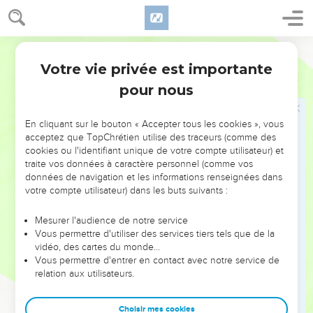
règne des hommes et qu'il le donne à qui il lui plaît.
33
Au même instant la parole s'accomplit sur Nebucadnetsar.
Il fut chassé du milieu des hommes, il mangea de l'herbe
Segond 1910
comme les boeufs, son corps fut trempé de la rosée du ciel ;
Votre vie privée est importante
Daniel
4
jusqu'à ce que ses cheveux crussent comme les plumes des
pour nous
aigles, et ses ongles comme ceux des oiseaux.
34
Après le temps marqué, moi, Nebucadnetsar, je levai les
En cliquant sur le bouton « Accepter tous les cookies », vous
yeux vers le ciel, et la raison me revint. J'ai béni le Très Haut,
acceptez que TopChrétien utilise des traceurs (comme des
j'ai loué et glorifié celui qui vit éternellement, celui dont la
cookies ou l'identifiant unique de votre compte utilisateur) et
domination est une domination éternelle, et dont le règne
traite vos données à caractère personnel (comme vos
subsiste de génération en génération.
données de navigation et les informations renseignées dans
votre compte utilisateur) dans les buts suivants :
35
Tous les habitants de la terre ne sont à ses yeux que
néant : il agit comme il lui plaît avec l'armée des cieux et
Mesurer l'audience de notre service
avec les habitants de la terre, et il n'y a personne qui résiste
Vous permettre d'utiliser des services tiers tels que de la
vidéo, des cartes du monde…
à sa main et qui lui dise : Que fais-tu ?
Vous permettre d'entrer en contact avec notre service de
36
En ce temps, la raison me revint ; la gloire de mon
relation aux utilisateurs.
royaume, ma magnificence et ma splendeur me furent
rendues ; mes conseillers et mes grands me redemandèrent ;
Choisir mes cookies