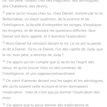
roi, ton père, l'établit chef des magiciens, des astrologues,
des Chaldéens, des devins,
12
parce qu'on trouva chez lui, chez Daniel, nommé par le roi
Beltschatsar, un esprit supérieur, de la science et de
l'intelligence, la faculté d'interpréter les songes, d'expliquer
les énigmes, et de résoudre les questions difficiles. Que
Daniel soit donc appelé, et il donnera l'explication.
13
Alors Daniel fut introduit devant le roi. Le roi prit la parole
et dit à Daniel : Es-tu ce Daniel, l'un des captifs de Juda, que
le roi, mon père, a amenés de Juda ?
14
J'ai appris sur ton compte que tu as en toi l'esprit des
dieux, et qu'on trouve chez toi des lumières, de
l'intelligence, et une sagesse extraordinaire.
15
On vient d'amener devant moi les sages et les astrologues,
afin qu'ils lussent cette écriture et m'en donnassent
l'explication ; mais ils n'ont pas pu donner l'explication des
mots.
16
J'ai appris que tu peux donner des explications et