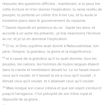
résoudre des questions difficiles ; maintenant, si tu peux lire
cette écriture et m'en donner l'explication, tu seras revêtu de
pourpre, tu porteras un collier d'or à ton cou, et tu auras la
troisième place dans le gouvernement du royaume.
17
Daniel répondit en présence du roi : Garde tes dons, et
accorde à un autre tes présents ; je lirai néanmoins l'écriture
au roi, et je lui en donnerai l'explication.
18
O roi, le Dieu suprême avait donné à Nebucadnetsar, ton
père, l'empire, la grandeur, la gloire et la magnificence ;
19
et à cause de la grandeur qu'il lui avait donnée, tous les
peuples, les nations, les hommes de toutes langues étaient
dans la crainte et tremblaient devant lui. Le roi faisait mourir
ceux qu'il voulait, et il laissait la vie à ceux qu'il voulait ; il
élevait ceux qu'il voulait, et il abaissait ceux qu'il voulait.
20
Mais lorsque son coeur s'éleva et que son esprit s'endurcit
jusqu'à l'arrogance, il fut précipité de son trône royal et
dépouillé de sa gloire ;