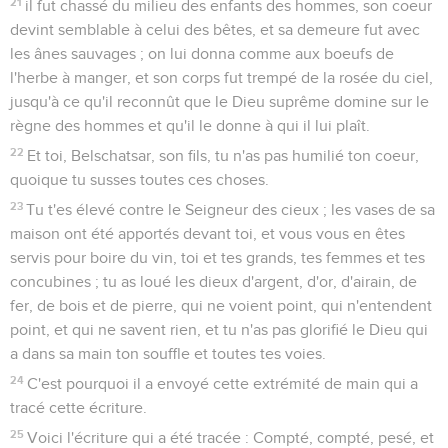
21
il fut chassé du milieu des enfants des hommes, son coeur
devint semblable à celui des bêtes, et sa demeure fut avec
les ânes sauvages ; on lui donna comme aux boeufs de
l'herbe à manger, et son corps fut trempé de la rosée du ciel,
jusqu'à ce qu'il reconnût que le Dieu suprême domine sur le
règne des hommes et qu'il le donne à qui il lui plaît.
22
Et toi, Belschatsar, son fils, tu n'as pas humilié ton coeur,
quoique tu susses toutes ces choses.
23
Tu t'es élevé contre le Seigneur des cieux ; les vases de sa
maison ont été apportés devant toi, et vous vous en êtes
servis pour boire du vin, toi et tes grands, tes femmes et tes
concubines ; tu as loué les dieux d'argent, d'or, d'airain, de
fer, de bois et de pierre, qui ne voient point, qui n'entendent
point, et qui ne savent rien, et tu n'as pas glorifié le Dieu qui
a dans sa main ton souffle et toutes tes voies.
24
C'est pourquoi il a envoyé cette extrémité de main qui a
tracé cette écriture.
25
Voici l'écriture qui a été tracée : Compté, compté, pesé, et