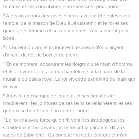
femmes et ses concubines, s'en servissent pour boire.
3
Alors on apporta les vases d'or qui avaient été enlevés du
temple, de la maison de Dieu à Jérusalem ; et le roi et ses
grands, ses femmes et ses concubines, s'en servirent pour
boire.
4
Ils burent du vin, et ils louèrent les dieux d'or, d'argent,
d'airain, de fer, de bois et de pierre.
5
En ce moment, apparurent les doigts d'une main d'homme,
et ils écrivirent, en face du chandelier, sur la chaux de la
muraille du palais royal. Le roi vit cette extrémité de main qui
écrivait.
6
Alors le roi changea de couleur, et ses pensées le
troublèrent ; les jointures de ses reins se relâchèrent, et ses
genoux se heurtèrent l'un contre l'autre.
7
Le roi cria avec force qu'on fît venir les astrologues, les
Chaldéens et les devins ; et le roi prit la parole et dit aux
sages de Babylone : Quiconque lira cette écriture et m'en