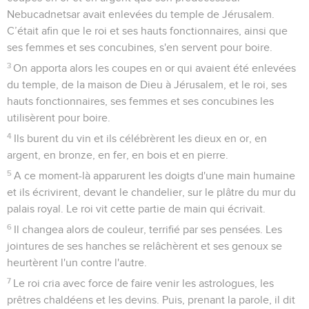
Nebucadnetsar avait enlevées du temple de Jérusalem.
C’était afin que le roi et ses hauts fonctionnaires, ainsi que
ses femmes et ses concubines, s'en servent pour boire.
3
On apporta alors les coupes en or qui avaient été enlevées
du temple, de la maison de Dieu à Jérusalem, et le roi, ses
hauts fonctionnaires, ses femmes et ses concubines les
utilisèrent pour boire.
4
Ils burent du vin et ils célébrèrent les dieux en or, en
argent, en bronze, en fer, en bois et en pierre.
5
A ce moment-là apparurent les doigts d'une main humaine
et ils écrivirent, devant le chandelier, sur le plâtre du mur du
palais royal. Le roi vit cette partie de main qui écrivait.
6
Il changea alors de couleur, terrifié par ses pensées. Les
jointures de ses hanches se relâchèrent et ses genoux se
heurtèrent l'un contre l'autre.
7
Le roi cria avec force de faire venir les astrologues, les
prêtres chaldéens et les devins. Puis, prenant la parole, il dit