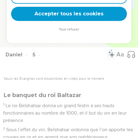
n’a fait que grandir.
Accepter tous les cookies
34
Maintenant, moi, Nebucadnetsar, je célèbre la louange, la
grandeur et la gloire du roi du ciel. Tous ses actes sont vrais,
ses voies sont justes et il peut abaisser ceux qui marchent
Tout refuser
dans l’orgueil. »
Daniel
5
Seuls les Évangiles sont disponibles en vidéo pour le moment.
Le banquet du roi Baltazar
1
Le roi Belshatsar donna un grand festin à ses hauts
fonctionnaires au nombre de 1000, et il but du vin en leur
présence.
2
Sous l’effet du vin, Belshatsar ordonna que l’on apporte les
coupes en or et en argent que son prédécesseur