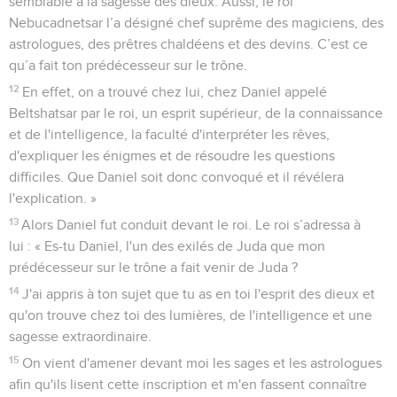
semblable à la sagesse des dieux. Aussi, le roi
Nebucadnetsar l’a désigné chef suprême des magiciens, des
astrologues, des prêtres chaldéens et des devins. C’est ce
qu’a fait ton prédécesseur sur le trône.
12
En effet, on a trouvé chez lui, chez Daniel appelé
Beltshatsar par le roi, un esprit supérieur, de la connaissance
et de l'intelligence, la faculté d'interpréter les rêves,
d'expliquer les énigmes et de résoudre les questions
difficiles. Que Daniel soit donc convoqué et il révélera
l'explication. »
13
Alors Daniel fut conduit devant le roi. Le roi s’adressa à
lui : « Es-tu Daniel, l'un des exilés de Juda que mon
prédécesseur sur le trône a fait venir de Juda ?
14
J'ai appris à ton sujet que tu as en toi l'esprit des dieux et
qu'on trouve chez toi des lumières, de l'intelligence et une
sagesse extraordinaire.
15
On vient d'amener devant moi les sages et les astrologues
afin qu'ils lisent cette inscription et m'en fassent connaître