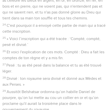
as célébré les dieux en argent, en or, en bronze, en fer, en
bois et en pierre, qui ne voient pas, qui n'entendent pas et
qui ne savent rien, et tu n'as pas donné gloire au Dieu qui
tient dans sa main ton souffle et tous tes chemins.
24
C'est pourquoi il a envoyé cette partie de main qui a tracé
cette inscription.
25
» Voici l’inscription qui a été tracée : ‘Compté, compté,
pesé et divisé.’
26
Et voici l'explication de ces mots. Compté : Dieu a fait les
comptes de ton règne et y a mis fin.
27
Pesé : tu as été pesé dans la balance et tu as été trouvé
léger.
28
Divisé : ton royaume sera divisé et donné aux Mèdes et
aux Perses. »
29
Aussitôt Belshatsar ordonna qu’on habille Daniel de
pourpre, qu’on lui mette au cou un collier en or et qu’on
proclame qu'il aurait la troisième place dans le
gouvernement du royaume.