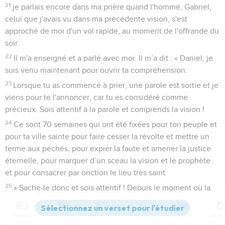
21
je parlais encore dans ma prière quand l'homme, Gabriel,
celui que j'avais vu dans ma précédente vision, s'est
approché de moi d'un vol rapide, au moment de l'offrande du
soir.
22
Il m'a enseigné et a parlé avec moi. Il m’a dit : « Daniel, je
suis venu maintenant pour ouvrir ta compréhension.
23
Lorsque tu as commencé à prier, une parole est sortie et je
viens pour te l'annoncer, car tu es considéré comme
précieux. Sois attentif à la parole et comprends la vision !
24
Ce sont 70 semaines qui ont été fixées pour ton peuple et
pour ta ville sainte pour faire cesser la révolte et mettre un
terme aux péchés, pour expier la faute et amener la justice
éternelle, pour marquer d’un sceau la vision et le prophète
et pour consacrer par onction le lieu très saint.
25
» Sache-le donc et sois attentif ! Depuis le moment où la
parole a annoncé que Jérusalem serait restaurée et
reconstruite jusqu'au Messie, au conducteur, il y a 7
Contenus
Versions
Commentaires
Strong
Dictionnaire
semaines et 62 semaines. Les places et les fossés seront