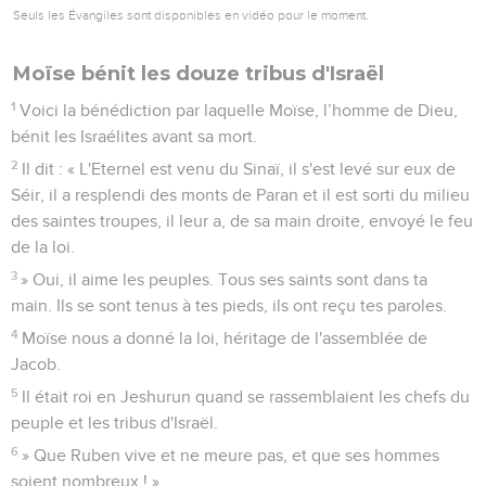
Seuls les Évangiles sont disponibles en vidéo pour le moment.
Moïse bénit les douze tribus d'Israël
1
Voici la bénédiction par laquelle Moïse, l’homme de Dieu,
bénit les Israélites avant sa mort.
2
Il dit : « L'Eternel est venu du Sinaï, il s'est levé sur eux de
Séir, il a resplendi des monts de Paran et il est sorti du milieu
des saintes troupes, il leur a, de sa main droite, envoyé le feu
de la loi.
3
» Oui, il aime les peuples. Tous ses saints sont dans ta
main. Ils se sont tenus à tes pieds, ils ont reçu tes paroles.
4
Moïse nous a donné la loi, héritage de l'assemblée de
Jacob.
5
Il était roi en Jeshurun quand se rassemblaient les chefs du
peuple et les tribus d'Israël.
6
» Que Ruben vive et ne meure pas, et que ses hommes
soient nombreux ! »