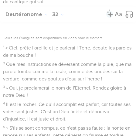
du cantique qui suit.
Deutéronome
32
Seuls les Évangiles sont disponibles en vidéo pour le moment.
1
« Ciel, prête l'oreille et je parlerai ! Terre, écoute les paroles
de ma bouche !
2
Que mes instructions se déversent comme la pluie, que ma
parole tombe comme la rosée, comme des ondées sur la
verdure, comme des gouttes d'eau sur l'herbe !
3
» Oui, je proclamerai le nom de l'Eternel. Rendez gloire à
notre Dieu !
4
Il est le rocher. Ce qu’il accomplit est parfait, car toutes ses
voies sont justes. C'est un Dieu fidèle et dépourvu
d’injustice, il est juste et droit.
5
» S'ils se sont corrompus, ce n'est pas sa faute ; la honte en
repose sur ses enfants, cette génération fausse et tordue.