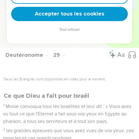
et servantes, et il n'y aura personne pour vous acheter. »
Accepter tous les cookies
DERNIER DISCOURS DE MOÏSE
69
Voici les paroles de l'alliance que l'Eternel ordonna à
Tout refuser
Moïse de conclure avec les Israélites dans le pays de Moab,
en plus de l'alliance qu'il avait conclue avec eux à Horeb.
Deutéronome
29
Seuls les Évangiles sont disponibles en vidéo pour le moment.
Ce que Dieu a fait pour Israël
1
Moïse convoqua tous les Israélites et leur dit : « Vous avez
vu tout ce que l'Eternel a fait sous vos yeux en Egypte au
pharaon, à tous ses serviteurs et à tout son pays,
2
les grandes épreuves que vous avez vues de vos yeux, ces
miracles et ces grands prodiges.