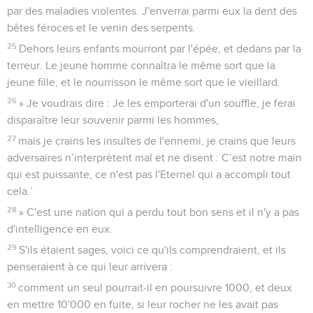
par des maladies violentes. J'enverrai parmi eux la dent des
bêtes féroces et le venin des serpents.
25
Dehors leurs enfants mourront par l'épée, et dedans par la
terreur. Le jeune homme connaîtra le même sort que la
jeune fille, et le nourrisson le même sort que le vieillard.
26
» Je voudrais dire : Je les emporterai d'un souffle, je ferai
disparaître leur souvenir parmi les hommes,
27
mais je crains les insultes de l'ennemi, je crains que leurs
adversaires n’interprètent mal et ne disent : C’est notre main
qui est puissante, ce n'est pas l'Eternel qui a accompli tout
cela.’
28
» C'est une nation qui a perdu tout bon sens et il n'y a pas
d'intelligence en eux.
29
S'ils étaient sages, voici ce qu'ils comprendraient, et ils
penseraient à ce qui leur arrivera :
30
comment un seul pourrait-il en poursuivre 1000, et deux
en mettre 10'000 en fuite, si leur rocher ne les avait pas