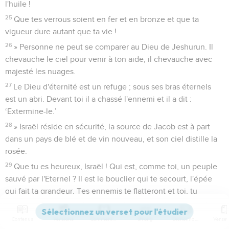
l'huile !
25
Que tes verrous soient en fer et en bronze et que ta
vigueur dure autant que ta vie !
26
» Personne ne peut se comparer au Dieu de Jeshurun. Il
chevauche le ciel pour venir à ton aide, il chevauche avec
majesté les nuages.
27
Le Dieu d'éternité est un refuge ; sous ses bras éternels
est un abri. Devant toi il a chassé l'ennemi et il a dit :
‘Extermine-le.’
28
» Israël réside en sécurité, la source de Jacob est à part
dans un pays de blé et de vin nouveau, et son ciel distille la
rosée.
29
Que tu es heureux, Israël ! Qui est, comme toi, un peuple
sauvé par l'Eternel ? Il est le bouclier qui te secourt, l'épée
qui fait ta grandeur. Tes ennemis te flatteront et toi, tu
piétineras leurs hauteurs. »
Contenus
Versions
Commentaires
Strong
Dictionnaire
Deutéronome
34