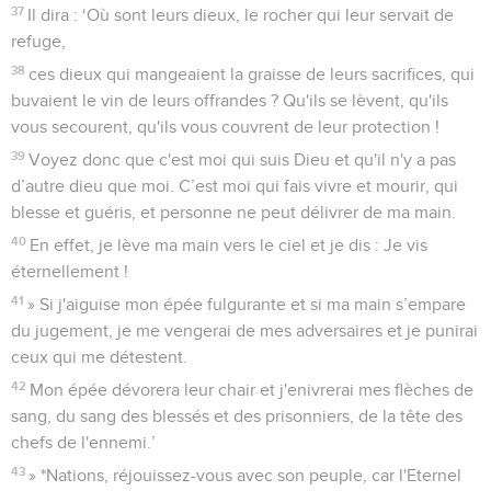
37
Il dira : ‘Où sont leurs dieux, le rocher qui leur servait de
refuge,
38
ces dieux qui mangeaient la graisse de leurs sacrifices, qui
buvaient le vin de leurs offrandes ? Qu'ils se lèvent, qu'ils
vous secourent, qu'ils vous couvrent de leur protection !
39
Voyez donc que c'est moi qui suis Dieu et qu'il n'y a pas
d’autre dieu que moi. C’est moi qui fais vivre et mourir, qui
blesse et guéris, et personne ne peut délivrer de ma main.
40
En effet, je lève ma main vers le ciel et je dis : Je vis
éternellement !
41
» Si j'aiguise mon épée fulgurante et si ma main s’empare
du jugement, je me vengerai de mes adversaires et je punirai
ceux qui me détestent.
42
Mon épée dévorera leur chair et j'enivrerai mes flèches de
sang, du sang des blessés et des prisonniers, de la tête des
chefs de l'ennemi.’
43
» *Nations, réjouissez-vous avec son peuple, car l'Eternel