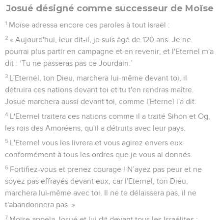
Josué désigné comme successeur de Moïse
1
Moïse adressa encore ces paroles à tout Israël :
2
« Aujourd'hui, leur dit-il, je suis âgé de 120 ans. Je ne
pourrai plus partir en campagne et en revenir, et l'Eternel m'a
dit : ‘Tu ne passeras pas ce Jourdain.’
3
L'Eternel, ton Dieu, marchera lui-même devant toi, il
détruira ces nations devant toi et tu t'en rendras maître.
Josué marchera aussi devant toi, comme l'Eternel l'a dit.
4
L'Eternel traitera ces nations comme il a traité Sihon et Og,
les rois des Amoréens, qu'il a détruits avec leur pays.
5
L'Eternel vous les livrera et vous agirez envers eux
conformément à tous les ordres que je vous ai donnés.
6
Fortifiez-vous et prenez courage ! N’ayez pas peur et ne
soyez pas effrayés devant eux, car l'Eternel, ton Dieu,
marchera lui-même avec toi. Il ne te délaissera pas, il ne
t'abandonnera pas. »
7
Moïse appela Josué et lui dit devant tous les Israélites :