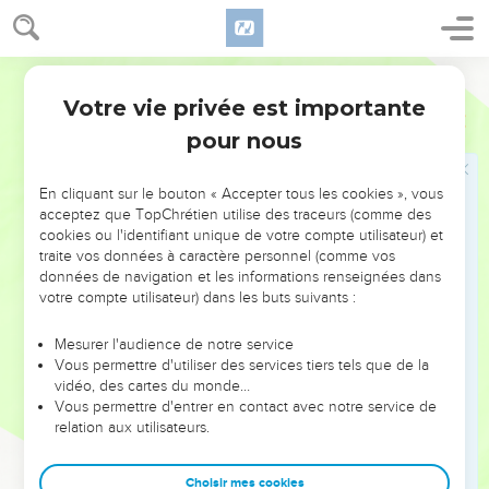
extrémité de la terre à l'autre, et là, tu serviras d'autres dieux
que ni toi ni tes ancêtres n’avez connus, du bois et de la
Segond 21
pierre.
65
Votre vie privée est importante
Parmi ces nations, tu ne seras pas tranquille et tu n'auras
Deutéronome
28
pas un lieu de repos pour la plante de tes pieds. L'Eternel te
pour nous
donnera un cœur inquiet, des yeux affaiblis, une âme
découragée.
En cliquant sur le bouton « Accepter tous les cookies », vous
66
acceptez que TopChrétien utilise des traceurs (comme des
Ta vie sera comme suspendue à un fil devant toi, tu
cookies ou l'identifiant unique de votre compte utilisateur) et
trembleras la nuit et le jour, tu n’auras pas confiance dans
traite vos données à caractère personnel (comme vos
l’existence.
données de navigation et les informations renseignées dans
votre compte utilisateur) dans les buts suivants :
67
A cause de la frayeur qui remplira ton cœur et du
spectacle que tes yeux verront, tu diras le matin : ‘Si
Mesurer l'audience de notre service
seulement c’était le soir !’et tu diras le soir : ‘Si seulement
Vous permettre d'utiliser des services tiers tels que de la
c’était le matin !’
vidéo, des cartes du monde…
Vous permettre d'entrer en contact avec notre service de
68
L'Eternel te ramènera par bateaux en Egypte, par le
relation aux utilisateurs.
chemin dont je t'avais dit : ‘Tu ne le reverras plus !’Là, vous
vous vendrez vous-mêmes à vos ennemis comme esclaves
Choisir mes cookies