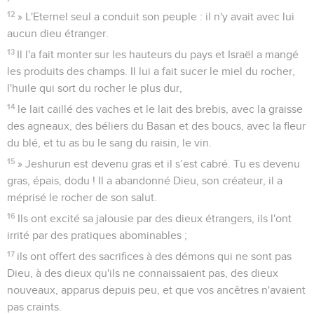
12
» L'Eternel seul a conduit son peuple : il n'y avait avec lui
aucun dieu étranger.
13
Il l'a fait monter sur les hauteurs du pays et Israël a mangé
les produits des champs. Il lui a fait sucer le miel du rocher,
l'huile qui sort du rocher le plus dur,
14
le lait caillé des vaches et le lait des brebis, avec la graisse
des agneaux, des béliers du Basan et des boucs, avec la fleur
du blé, et tu as bu le sang du raisin, le vin.
15
» Jeshurun est devenu gras et il s’est cabré. Tu es devenu
gras, épais, dodu ! Il a abandonné Dieu, son créateur, il a
méprisé le rocher de son salut.
16
Ils ont excité sa jalousie par des dieux étrangers, ils l'ont
irrité par des pratiques abominables ;
17
ils ont offert des sacrifices à des démons qui ne sont pas
Dieu, à des dieux qu'ils ne connaissaient pas, des dieux
nouveaux, apparus depuis peu, et que vos ancêtres n'avaient
pas craints.