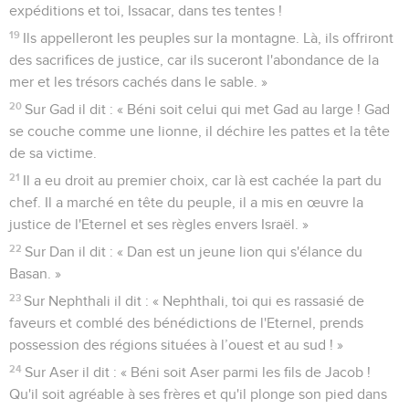
expéditions et toi, Issacar, dans tes tentes !
19
Ils appelleront les peuples sur la montagne. Là, ils offriront
des sacrifices de justice, car ils suceront l'abondance de la
mer et les trésors cachés dans le sable. »
20
Sur Gad il dit : « Béni soit celui qui met Gad au large ! Gad
se couche comme une lionne, il déchire les pattes et la tête
de sa victime.
21
Il a eu droit au premier choix, car là est cachée la part du
chef. Il a marché en tête du peuple, il a mis en œuvre la
justice de l'Eternel et ses règles envers Israël. »
22
Sur Dan il dit : « Dan est un jeune lion qui s'élance du
Basan. »
23
Sur Nephthali il dit : « Nephthali, toi qui es rassasié de
faveurs et comblé des bénédictions de l'Eternel, prends
possession des régions situées à l’ouest et au sud ! »
24
Sur Aser il dit : « Béni soit Aser parmi les fils de Jacob !
Qu'il soit agréable à ses frères et qu'il plonge son pied dans