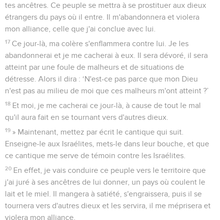
tes ancêtres. Ce peuple se mettra à se prostituer aux dieux
étrangers du pays où il entre. Il m'abandonnera et violera
mon alliance, celle que j'ai conclue avec lui.
17
Ce jour-là, ma colère s'enflammera contre lui. Je les
abandonnerai et je me cacherai à eux. Il sera dévoré, il sera
atteint par une foule de malheurs et de situations de
détresse. Alors il dira : ‘N'est-ce pas parce que mon Dieu
n'est pas au milieu de moi que ces malheurs m'ont atteint ?’
18
Et moi, je me cacherai ce jour-là, à cause de tout le mal
qu'il aura fait en se tournant vers d'autres dieux.
19
» Maintenant, mettez par écrit le cantique qui suit.
Enseigne-le aux Israélites, mets-le dans leur bouche, et que
ce cantique me serve de témoin contre les Israélites.
20
En effet, je vais conduire ce peuple vers le territoire que
j'ai juré à ses ancêtres de lui donner, un pays où coulent le
lait et le miel. Il mangera à satiété, s'engraissera, puis il se
tournera vers d'autres dieux et les servira, il me méprisera et
violera mon alliance.