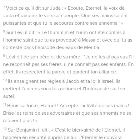
7
Voici ce qu'il dit sur Juda : « Ecoute, Eternel, la voix de
Juda et ramène-le vers son peuple. Que ses mains soient
puissantes et que tu le secoures contre ses ennemis ! »
8
Sur Lévi il dit : « Le thummim et l’urim ont été confiés à
l'homme saint que tu as provoqué à Massa et avec qui tu as
contesté dans l’épisode des eaux de Meriba.
9
Lévi dit de son père et de sa mère : ‘Je ne les ai pas vus !’Il
ne reconnaît pas ses frères, il ne connaît pas ses enfants. En
effet, ils respectent ta parole et gardent ton alliance.
10
Ils enseignent tes règles à Jacob et ta loi à Israël. Ils
mettent l'encens sous tes narines et l'holocauste sur ton
autel.
11
Bénis sa force, Eternel ! Accepte l'activité de ses mains !
Brise les reins de ses adversaires et que ses ennemis ne se
relèvent plus ! »
12
Sur Benjamin il dit : « C'est le bien-aimé de l'Eternel, il
habitera en sécurité auprès de lui. L'Eternel le couvrira