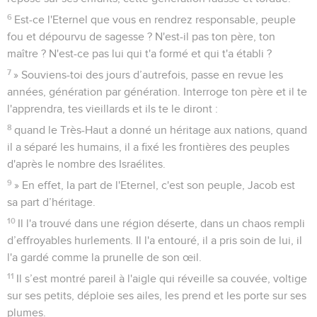
6
Est-ce l'Eternel que vous en rendrez responsable, peuple
fou et dépourvu de sagesse ? N'est-il pas ton père, ton
maître ? N'est-ce pas lui qui t'a formé et qui t'a établi ?
7
» Souviens-toi des jours d’autrefois, passe en revue les
années, génération par génération. Interroge ton père et il te
l'apprendra, tes vieillards et ils te le diront :
8
quand le Très-Haut a donné un héritage aux nations, quand
il a séparé les humains, il a fixé les frontières des peuples
d'après le nombre des Israélites.
9
» En effet, la part de l'Eternel, c'est son peuple, Jacob est
sa part d’héritage.
10
Il l'a trouvé dans une région déserte, dans un chaos rempli
d’effroyables hurlements. Il l'a entouré, il a pris soin de lui, il
l'a gardé comme la prunelle de son œil.
11
Il s’est montré pareil à l'aigle qui réveille sa couvée, voltige
sur ses petits, déploie ses ailes, les prend et les porte sur ses
plumes.