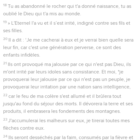
18
Tu as abandonné le rocher qui t'a donné naissance, tu as
oublié le Dieu qui t'a mis au monde.
19
» L'Eternel l'a vu et il s’est irrité, indigné contre ses fils et
ses filles.
20
Il a dit : ‘Je me cacherai à eux et je verrai bien quelle sera
leur fin, car c'est une génération perverse, ce sont des
enfants infidèles.
21
Ils ont provoqué ma jalousie par ce qui n'est pas Dieu, ils
m'ont irrité par leurs idoles sans consistance. Et moi, *je
provoquerai leur jalousie par ce qui n'est pas un peuple, je
provoquerai leur irritation par une nation sans intelligence,
22
car le feu de ma colère s'est allumé et il brûlera tout
jusqu'au fond du séjour des morts. Il dévorera la terre et ses
produits, il embrasera les fondements des montagnes.
23
J'accumulerai les malheurs sur eux, je tirerai toutes mes
flèches contre eux.
24
Ils seront desséchés par la faim, consumés par la fièvre et