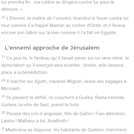
toi prendra fin : ma colère se dirigera contre lui pour le
détruire. »
26
L'Eternel, le maître de l’univers, brandira le fouet contre lui
tout comme il a frappé Madian au rocher d'Oreb, et il lèvera
encore son bâton sur la mer comme il l’a fait en Egypte.
L'ennemi approche de Jérusalem
27
Ce jour-là, le fardeau qu’il faisait peser sur toi sera retiré, la
domination qu’il exerçait sera écartée ; brisée, elle laissera
place à la bénédiction.
28
Il marche sur Ajjath, traverse Migron, laisse ses bagages à
Micmash.
29
Ils passent le défilé, ils couchent à Guéba. Rama tremble,
Guibea, la ville de Saül, prend la fuite.
30
Pousse des cris d’angoisse, fille de Gallim ! Fais attention,
Laïsha ! Malheur à toi, Anathoth !
31
Madména se disperse, les habitants de Guébim cherchent