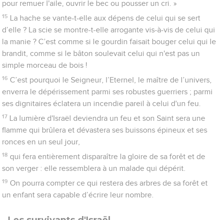
pour remuer l'aile, ouvrir le bec ou pousser un cri. »
15
La hache se vante-t-elle aux dépens de celui qui se sert
d’elle ? La scie se montre-t-elle arrogante vis-à-vis de celui qui
la manie ? C’est comme si le gourdin faisait bouger celui qui le
brandit, comme si le bâton soulevait celui qui n'est pas un
simple morceau de bois !
16
C’est pourquoi le Seigneur, l’Eternel, le maître de l’univers,
enverra le dépérissement parmi ses robustes guerriers ; parmi
ses dignitaires éclatera un incendie pareil à celui d'un feu.
17
La lumière d'Israël deviendra un feu et son Saint sera une
flamme qui brûlera et dévastera ses buissons épineux et ses
ronces en un seul jour,
18
qui fera entièrement disparaître la gloire de sa forêt et de
son verger : elle ressemblera à un malade qui dépérit.
19
On pourra compter ce qui restera des arbres de sa forêt et
un enfant sera capable d’écrire leur nombre.
Les survivants d'Israël