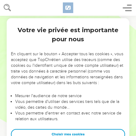
19
Si l'on vous dit : « Consultez ceux qui invoquent les esprits
et les spirites, ceux qui chuchotent et murmurent ! Un peuple
ne consultera-t-il pas ses dieux ? Ne consultera-t-il pas les
Segond 21
Hébreu / Grec - Strong
morts en faveur des vivants ? »
Votre vie privée est importante
Esaïe
8
20
répondez : « Il faut revenir à la loi et au témoignage ! » Si
pour nous
l'on ne parle pas de cette manière, il n'y aura pas d'aurore pour
ce peuple.
En cliquant sur le bouton « Accepter tous les cookies », vous
acceptez que TopChrétien utilise des traceurs (comme des
Une obscurité oppressante
cookies ou l'identifiant unique de votre compte utilisateur) et
traite vos données à caractère personnel (comme vos
21
Il parcourra le pays, accablé et affamé, et, quand il aura faim,
données de navigation et les informations renseignées dans
votre compte utilisateur) dans les buts suivants :
il s'irritera, maudira son roi et son Dieu et tournera les yeux en
haut ;
Mesurer l'audience de notre service
22
puis il regardera vers la terre et il n’y verra que détresse,
Vous permettre d'utiliser des services tiers tels que de la
vidéo, des cartes du monde…
obscurité et sombres angoisses ; il sera repoussé dans
Vous permettre d'entrer en contact avec notre service de
d'épaisses ténèbres.
relation aux utilisateurs.
Un enfant nous est né
Choisir mes cookies