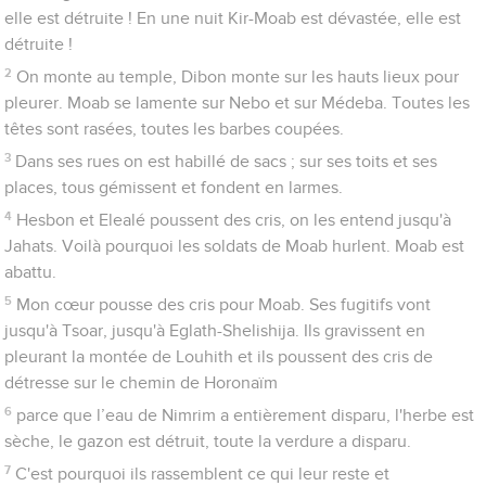
elle est détruite ! En une nuit Kir-Moab est dévastée, elle est
détruite !
2
On monte au temple, Dibon monte sur les hauts lieux pour
pleurer. Moab se lamente sur Nebo et sur Médeba. Toutes les
têtes sont rasées, toutes les barbes coupées.
3
Dans ses rues on est habillé de sacs ; sur ses toits et ses
places, tous gémissent et fondent en larmes.
4
Hesbon et Elealé poussent des cris, on les entend jusqu'à
Jahats. Voilà pourquoi les soldats de Moab hurlent. Moab est
abattu.
5
Mon cœur pousse des cris pour Moab. Ses fugitifs vont
jusqu'à Tsoar, jusqu'à Eglath-Shelishija. Ils gravissent en
pleurant la montée de Louhith et ils poussent des cris de
détresse sur le chemin de Horonaïm
6
parce que l’eau de Nimrim a entièrement disparu, l'herbe est
sèche, le gazon est détruit, toute la verdure a disparu.
7
C'est pourquoi ils rassemblent ce qui leur reste et