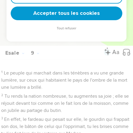
23
Toutefois, les ténèbres ne régneront pas toujours sur la terre
où il y a maintenant des angoisses : si les temps passés ont
Accepter tous les cookies
couvert de mépris *le territoire de Zabulon et de Nephthali, les
temps à venir couvriront de gloire la région voisine de la mer,
Tout refuser
la région située de l’autre côté du Jourdain, la Galilée à la
population étrangère.
Esaïe
9
1
Le peuple qui marchait dans les ténèbres a vu une grande
lumière, sur ceux qui habitaient le pays de l'ombre de la mort
une lumière a brillé.
2
Tu rends la nation nombreuse, tu augmentes sa joie ; elle se
réjouit devant toi comme on le fait lors de la moisson, comme
on jubile au partage du butin.
3
En effet, le fardeau qui pesait sur elle, le gourdin qui frappait
son dos, le bâton de celui qui l'opprimait, tu les brises comme