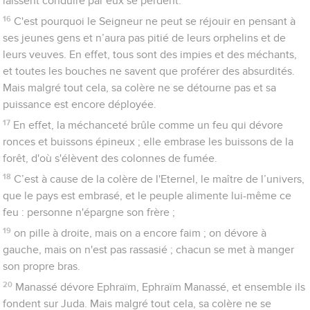
laissent conduire par eux se perdent.
16
C'est pourquoi le Seigneur ne peut se réjouir en pensant à
ses jeunes gens et n’aura pas pitié de leurs orphelins et de
leurs veuves. En effet, tous sont des impies et des méchants,
et toutes les bouches ne savent que proférer des absurdités.
Mais malgré tout cela, sa colère ne se détourne pas et sa
puissance est encore déployée.
17
En effet, la méchanceté brûle comme un feu qui dévore
ronces et buissons épineux ; elle embrase les buissons de la
forêt, d'où s'élèvent des colonnes de fumée.
18
C’est à cause de la colère de l'Eternel, le maître de l’univers,
que le pays est embrasé, et le peuple alimente lui-même ce
feu : personne n'épargne son frère ;
19
on pille à droite, mais on a encore faim ; on dévore à
gauche, mais on n'est pas rassasié ; chacun se met à manger
son propre bras.
20
Manassé dévore Ephraïm, Ephraïm Manassé, et ensemble ils
fondent sur Juda. Mais malgré tout cela, sa colère ne se