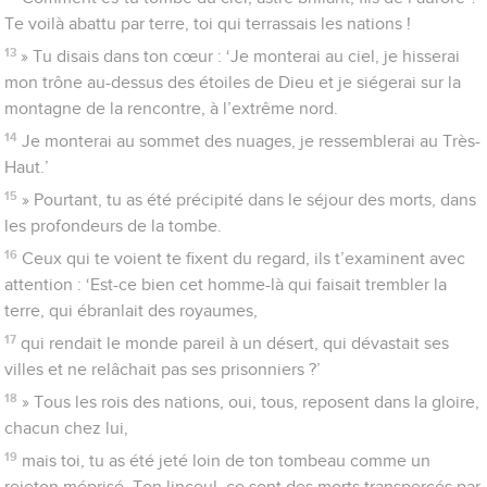
Te voilà abattu par terre, toi qui terrassais les nations !
13
» Tu disais dans ton cœur : ‘Je monterai au ciel, je hisserai
mon trône au-dessus des étoiles de Dieu et je siégerai sur la
montagne de la rencontre, à l’extrême nord.
14
Je monterai au sommet des nuages, je ressemblerai au Très-
Haut.’
15
» Pourtant, tu as été précipité dans le séjour des morts, dans
les profondeurs de la tombe.
16
Ceux qui te voient te fixent du regard, ils t’examinent avec
attention : ‘Est-ce bien cet homme-là qui faisait trembler la
terre, qui ébranlait des royaumes,
17
qui rendait le monde pareil à un désert, qui dévastait ses
villes et ne relâchait pas ses prisonniers ?’
18
» Tous les rois des nations, oui, tous, reposent dans la gloire,
chacun chez lui,
19
mais toi, tu as été jeté loin de ton tombeau comme un
rejeton méprisé. Ton linceul, ce sont des morts transpercés par