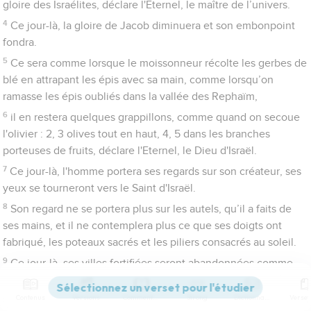
gloire des Israélites, déclare l'Eternel, le maître de l’univers.
4
Ce jour-là, la gloire de Jacob diminuera et son embonpoint
fondra.
5
Ce sera comme lorsque le moissonneur récolte les gerbes de
blé en attrapant les épis avec sa main, comme lorsqu’on
ramasse les épis oubliés dans la vallée des Rephaïm,
6
il en restera quelques grappillons, comme quand on secoue
l'olivier : 2, 3 olives tout en haut, 4, 5 dans les branches
porteuses de fruits, déclare l'Eternel, le Dieu d'Israël.
7
Ce jour-là, l'homme portera ses regards sur son créateur, ses
yeux se tourneront vers le Saint d'Israël.
8
Son regard ne se portera plus sur les autels, qu’il a faits de
ses mains, et il ne contemplera plus ce que ses doigts ont
fabriqué, les poteaux sacrés et les piliers consacrés au soleil.
9
Ce jour-là, ses villes fortifiées seront abandonnées comme
forêts et sommets l’ont été à l’approche des Israélites : ce sera
un désert.
Contenus
Versions
Commentaires
Strong
Dictionnaire