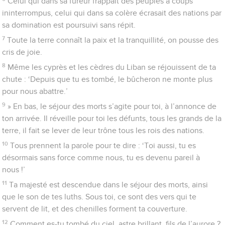
Celui qui dans sa fureur frappait des peuples à coups
ininterrompus, celui qui dans sa colère écrasait des nations par
sa domination est poursuivi sans répit.
7
Toute la terre connaît la paix et la tranquillité, on pousse des
cris de joie.
8
Même les cyprès et les cèdres du Liban se réjouissent de ta
chute : ‘Depuis que tu es tombé, le bûcheron ne monte plus
pour nous abattre.’
9
» En bas, le séjour des morts s’agite pour toi, à l’annonce de
ton arrivée. Il réveille pour toi les défunts, tous les grands de la
terre, il fait se lever de leur trône tous les rois des nations.
10
Tous prennent la parole pour te dire : ‘Toi aussi, tu es
désormais sans force comme nous, tu es devenu pareil à
nous !’
11
Ta majesté est descendue dans le séjour des morts, ainsi
que le son de tes luths. Sous toi, ce sont des vers qui te
servent de lit, et des chenilles forment ta couverture.
12
Comment es-tu tombé du ciel, astre brillant, fils de l’aurore ?