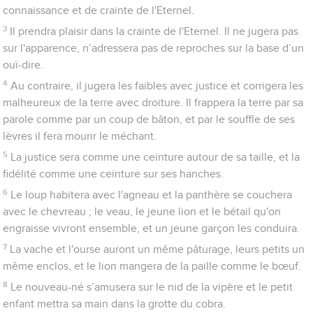
connaissance et de crainte de l'Eternel.
3
Il prendra plaisir dans la crainte de l'Eternel. Il ne jugera pas
sur l'apparence, n’adressera pas de reproches sur la base d’un
ouï-dire.
4
Au contraire, il jugera les faibles avec justice et corrigera les
malheureux de la terre avec droiture. Il frappera la terre par sa
parole comme par un coup de bâton, et par le souffle de ses
lèvres il fera mourir le méchant.
5
La justice sera comme une ceinture autour de sa taille, et la
fidélité comme une ceinture sur ses hanches.
6
Le loup habitera avec l'agneau et la panthère se couchera
avec le chevreau ; le veau, le jeune lion et le bétail qu'on
engraisse vivront ensemble, et un jeune garçon les conduira.
7
La vache et l'ourse auront un même pâturage, leurs petits un
même enclos, et le lion mangera de la paille comme le bœuf.
8
Le nouveau-né s’amusera sur le nid de la vipère et le petit
enfant mettra sa main dans la grotte du cobra.