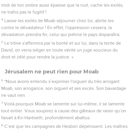
midi de ton ombre aussi épaisse que la nuit, cache les exilés,
ne trahis pas le fugitif !
4
Laisse les exilés de Moab séjourner chez toi, abrite-les
contre le dévastateur ! En effet, l'oppression cessera, la
dévastation prendra fin, celui qui piétine le pays disparaîtra.
5
Le trône s'affermira par la bonté et sur lui, dans la tente de
David, on verra siéger en toute vérité un juge soucieux du
droit et zélé pour rendre la justice. »
Jérusalem ne peut rien pour Moab
6
*Nous avons entendu s’exprimer l'orgueil du très arrogant
Moab, son arrogance, son orgueil et ses excès. Son bavardage
ne vaut rien.
7
Voilà pourquoi Moab se lamente sur lui-même, il se lamente
tout entier. Vous soupirez à cause des gâteaux de raisin qu’on
faisait à Kir-Haréseth, profondément abattus.
8
C’est que les campagnes de Hesbon dépérissent. Les maîtres