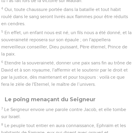
tu l’as fait lors de la victoire sur Madian.
4
Oui, toute chaussure portée dans la bataille et tout habit
roulé dans le sang seront livrés aux flammes pour être réduits
en cendres.
5
En effet, un enfant nous est né, un fils nous a été donné, et la
souveraineté reposera sur son épaule ; on l'appellera
merveilleux conseiller, Dieu puissant, Père éternel, Prince de
la paix.
6
Etendre la souveraineté, donner une paix sans fin au trône de
David et à son royaume, l'affermir et le soutenir par le droit et
par la justice, dès maintenant et pour toujours : voilà ce que
fera le zèle de l'Eternel, le maître de l’univers.
Le poing menaçant du Seigneur
7
Le Seigneur envoie une parole contre Jacob, et elle tombe
sur Israël.
8
Le peuple tout entier en aura connaissance, Ephraïm et les
habitants de Samarie, eux qui disent avec orgueil et