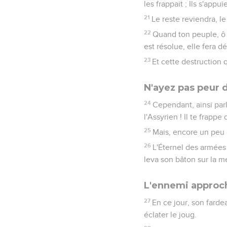
les frappait ; Ils s'appu
21
Le reste reviendra, l
22
Quand ton peuple, ô I
est résolue, elle fera dé
23
Et cette destruction 
N'ayez pas peur d
24
Cependant, ainsi parl
l'Assyrien ! Il te frappe
25
Mais, encore un peu d
26
L'Éternel des armées 
leva son bâton sur la m
L'ennemi approc
27
En ce jour, son farde
éclater le joug.