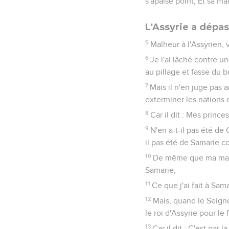
s'apaise point, Et sa m
L'Assyrie a dépas
5
Malheur à l'Assyrien, 
6
Je l'ai lâché contre u
au pillage et fasse du 
7
Mais il n'en juge pas a
exterminer les nations 
8
Car il dit : Mes prince
9
N'en a-t-il pas été d
il pas été de Samarie
10
De même que ma main a
Samarie,
11
Ce que j'ai fait à Sam
12
Mais, quand le Seign
le roi d'Assyrie pour le
13
Car il dit : C'est par 