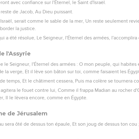
ieront avec confiance sur l'Éternel, le Saint d'Israël.
e reste de Jacob, Au Dieu puissant.
sraël, serait comme le sable de la mer, Un reste seulement revie
border la justice.
qui a été résolue, Le Seigneur, l'Éternel des armées, l'accomplira 
e l'Assyrie
e le Seigneur, l'Éternel des armées : O mon peuple, qui habites 
 de la verge, Et il lève son bâton sur toi, comme faisaient les Égyp
e temps, Et le châtiment cessera, Puis ma colère se tournera cont
agitera le fouet contre lui, Comme il frappa Madian au rocher d'
er, Il le lèvera encore, comme en Égypte.
he de Jérusalem
au sera ôté de dessus ton épaule, Et son joug de dessus ton cou ; 