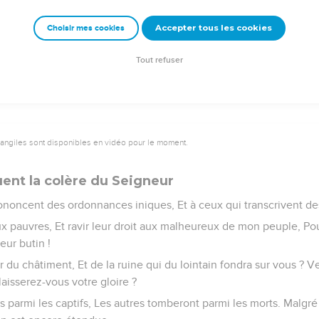
oite, et l'on a faim ; On dévore à gauche, et l'on n'est pas rassasié
Accepter tous les cookies
Choisir mes cookies
ore Éphraïm, Éphraïm Manassé, Et ensemble ils fondent sur Juda. 
t, Et sa main est encore étendue.
Tout refuser
vangiles sont disponibles en vidéo pour le moment.
ent la colère du Seigneur
noncent des ordonnances iniques, Et à ceux qui transcrivent des 
ux pauvres, Et ravir leur droit aux malheureux de mon peuple, Po
eur butin !
 du châtiment, Et de la ruine qui du lointain fondra sur vous ? Ve
laisserez-vous votre gloire ?
 parmi les captifs, Les autres tomberont parmi les morts. Malgré 