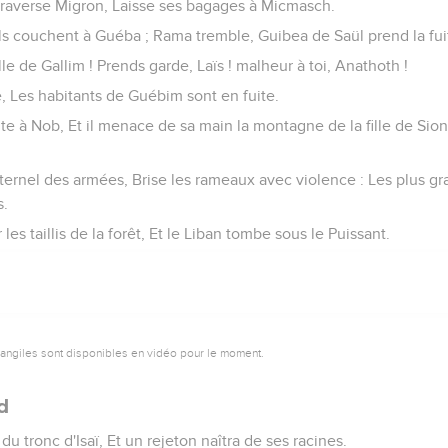
 traverse Migron, Laisse ses bagages à Micmasch.
, Ils couchent à Guéba ; Rama tremble, Guibea de Saül prend la fui
fille de Gallim ! Prends garde, Laïs ! malheur à toi, Anathoth !
 Les habitants de Guébim sont en fuite.
te à Nob, Et il menace de sa main la montagne de la fille de Sion
'Éternel des armées, Brise les rameaux avec violence : Les plus g
s.
 les taillis de la forêt, Et le Liban tombe sous le Puissant.
vangiles sont disponibles en vidéo pour le moment.
d
du tronc d'Isaï, Et un rejeton naîtra de ses racines.