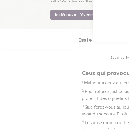
(9 : 19) On pille à dr
de son bras.
21
(9 : 20) Manassé dév
colère ne s'apaise poin
Esaïe
10
Seuls les É
Ceux qui provoqu
1
Malheur à ceux qui pro
2
Pour refuser justice a
proie, Et des orphelins l
3
Que ferez-vous au jour
avoir du secours, Et où 
4
Les uns seront courbés