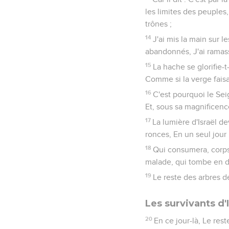
les limites des peuples,
trônes ;
14
J'ai mis la main sur
abandonnés, J'ai ramassé
15
La hache se glorifie-t
Comme si la verge faisai
16
C'est pourquoi le Sei
Et, sous sa magnificen
17
La lumière d'Israël d
ronces, En un seul jour 
18
Qui consumera, corps
malade, qui tombe en d
19
Le reste des arbres d
Les survivants d'I
20
En ce jour-là, Le res