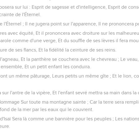
eposera sur lui : Esprit de sagesse et d'intelligence, Esprit de conse
rainte de l'Éternel.
 de l'Éternel ; Il ne jugera point sur l'apparence, Il ne prononcera p
res avec équité, Et il prononcera avec droiture sur les malheureux 
 parole comme d'une verge, Et du souffle de ses lèvres il fera mou
ure de ses flancs, Et la fidélité la ceinture de ses reins.
l'agneau, Et la panthère se couchera avec le chevreau ; Le veau, l
 ensemble, Et un petit enfant les conduira.
uront un même pâturage, Leurs petits un même gîte ; Et le lion, 
 sur l'antre de la vipère, Et l'enfant sevré mettra sa main dans la
ni dommage Sur toute ma montagne sainte ; Car la terre sera remp
fond de la mer par les eaux qui le couvrent.
n d'Isaï Sera là comme une bannière pour les peuples ; Les nations
eure.