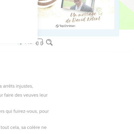
 ; Chacun dévore la chair
Malgré tout cela, sa
arrêts injustes,
ur faire des veuves leur
rs qui fuirez-vous, pour
tout cela, sa colère ne