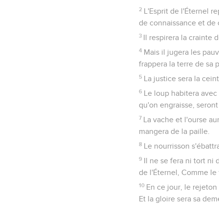
2
L'Esprit de l'Éternel r
de connaissance et de c
3
Il respirera la crainte
4
Mais il jugera les pauv
frappera la terre de sa
5
La justice sera la ceint
6
Le loup habitera avec 
qu'on engraisse, seront
7
La vache et l'ourse a
mangera de la paille.
8
Le nourrisson s'ébattra
9
Il ne se fera ni tort 
de l'Éternel, Comme le 
10
En ce jour, le rejeto
Et la gloire sera sa dem