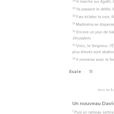
28
Il marche sur Ajjath,
29
Ils passent le défilé
30
Fais éclater ta voix, 
31
Madména se disperse,
32
Encore un jour de hal
Jérusalem.
33
Voici, le Seigneur, l
plus élevés sont abattu
34
Il renverse avec le fer
Esaïe
11
Seuls les É
Un nouveau Davi
1
Puis un rameau sortira 