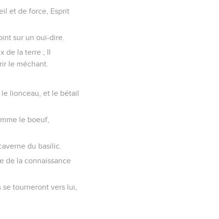
il et de force, Esprit
oint sur un ouï-dire.
de la terre ; Il
rir le méchant.
e lionceau, et le bétail
comme le boeuf,
 caverne du basilic.
lie de la connaissance
 se tourneront vers lui,