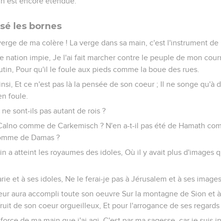
ain est encore étendue.
sé les bornes
verge de ma colère ! La verge dans sa main, c'est l'instrument de
ne nation impie, Je l'ai fait marcher contre le peuple de mon courr
butin, Pour qu'il le foule aux pieds comme la boue des rues.
insi, Et ce n'est pas là la pensée de son coeur ; Il ne songe qu'à 
en foule.
s ne sont-ils pas autant de rois ?
e Calno comme de Carkemisch ? N'en a-t-il pas été de Hamath com
 comme de Damas ?
 atteint les royaumes des idoles, Où il y avait plus d'images q
arie et à ses idoles, Ne le ferai-je pas à Jérusalem et à ses images
eur aura accompli toute son oeuvre Sur la montagne de Sion et à
 fruit de son coeur orgueilleux, Et pour l'arrogance de ses regards
la force de ma main que j'ai agi, C'est par ma sagesse, car je suis in