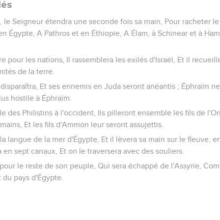
lés
le Seigneur étendra une seconde fois sa main, Pour racheter le
en Égypte, A Pathros et en Éthiopie, A Élam, à Schinear et à Hama
e pour les nations, Il rassemblera les exilés d'Israël, Et il recueil
ités de la terre.
 disparaîtra, Et ses ennemis en Juda seront anéantis ; Éphraïm ne
lus hostile à Éphraïm.
ule des Philistins à l'occident, Ils pilleront ensemble les fils de l
 mains, Et les fils d'Ammon leur seront assujettis.
a langue de la mer d'Égypte, Et il lèvera sa main sur le fleuve, e
ra en sept canaux, Et on le traversera avec des souliers.
e pour le reste de son peuple, Qui sera échappé de l'Assyrie, Co
tit du pays d'Égypte.