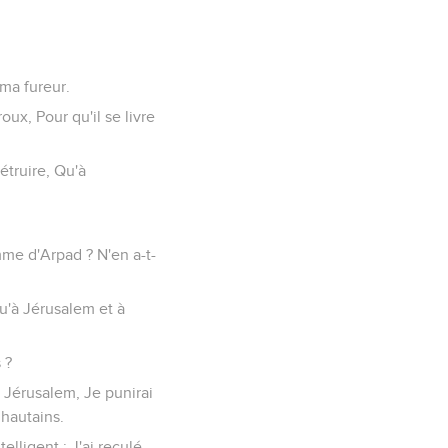
 ma fureur.
oux, Pour qu'il se livre
détruire, Qu'à
me d'Arpad ? N'en a-t-
u'à Jérusalem et à
 ?
 Jérusalem, Je punirai
 hautains.
telligent ; J'ai reculé