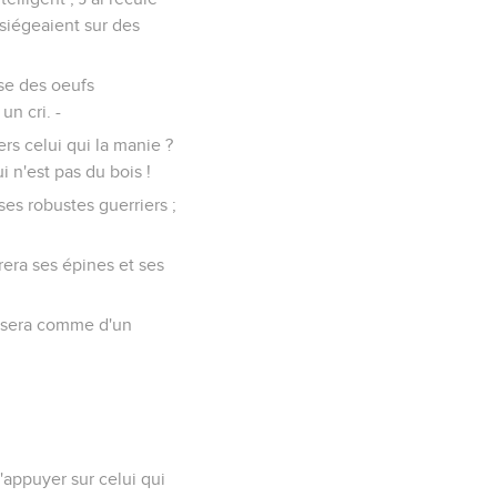
 siégeaient sur des
sse des oeufs
un cri. -
ers celui qui la manie ?
 n'est pas du bois !
es robustes guerriers ;
rera ses épines et ses
n sera comme d'un
'appuyer sur celui qui