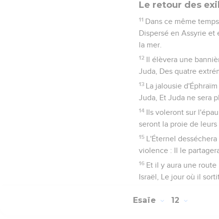
Le retour des exi
11
Dans ce même temps, 
Dispersé en Assyrie et 
la mer.
12
Il élèvera une bannièr
Juda, Des quatre extrém
13
La jalousie d'Éphraïm
Juda, Et Juda ne sera p
14
Ils voleront sur l'épa
seront la proie de leurs
15
L'Éternel desséchera l
violence : Il le partage
16
Et il y aura une rout
Israël, Le jour où il sor
Esaïe
12