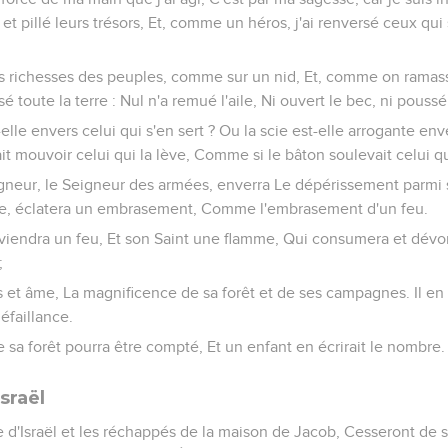
 et pillé leurs trésors, Et, comme un héros, j'ai renversé ceux qui
 les richesses des peuples, comme sur un nid, Et, comme on rama
 toute la terre : Nul n'a remué l'aile, Ni ouvert le bec, ni poussé 
-elle envers celui qui s'en sert ? Ou la scie est-elle arrogante env
t mouvoir celui qui la lève, Comme si le bâton soulevait celui qui
gneur, le Seigneur des armées, enverra Le dépérissement parmi s
ce, éclatera un embrasement, Comme l'embrasement d'un feu.
eviendra un feu, Et son Saint une flamme, Qui consumera et dévo
;
 et âme, La magnificence de sa forêt et de ses campagnes. Il e
éfaillance.
e sa forêt pourra être compté, Et un enfant en écrirait le nombre.
sraël
te d'Israël et les réchappés de la maison de Jacob, Cesseront de s