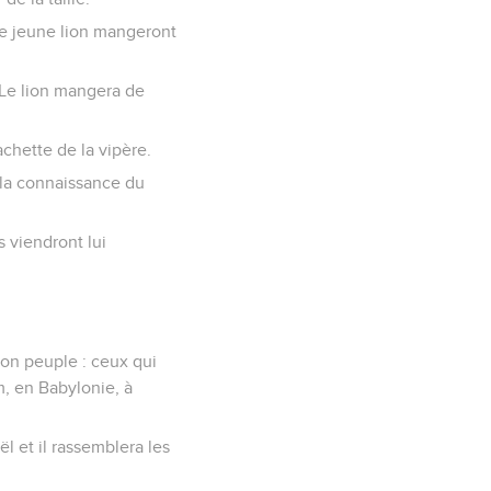
 le jeune lion mangeront
 Le lion mangera de
achette de la vipère.
, la connaissance du
s viendront lui
son peuple : ceux qui
m, en Babylonie, à
aël et il rassemblera les