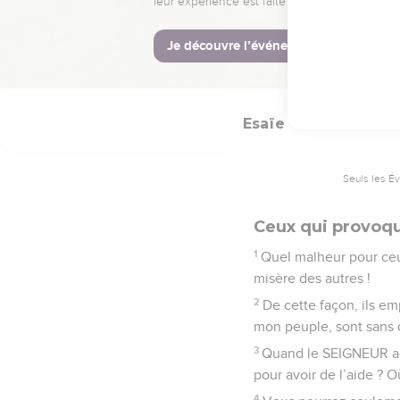
contre la tribu de Juda
© Société biblique français
Esaïe
10
Seuls les É
Ceux qui provoqu
1
Quel malheur pour ceux
misère des autres !
2
De cette façon, ils em
mon peuple, sont sans dé
3
Quand le SEIGNEUR agi
pour avoir de l’aide ? O
4