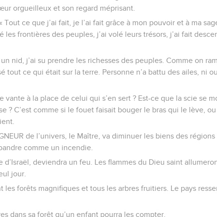
œur orgueilleux et son regard méprisant.
: « Tout ce que j’ai fait, je l’ai fait grâce à mon pouvoir et à ma s
é les frontières des peuples, j’ai volé leurs trésors, j’ai fait desce
n nid, j’ai su prendre les richesses des peuples. Comme on ra
 tout ce qui était sur la terre. Personne n’a battu des ailes, ni o
 vante à la place de celui qui s’en sert ? Est-ce que la scie se m
lise ? C’est comme si le fouet faisait bouger le bras qui le lève, 
ient.
GNEUR de l’univers, le Maître, va diminuer les biens des régions 
épandre comme un incendie.
d’Israël, deviendra un feu. Les flammes du Dieu saint allumeron
eul jour.
nt les forêts magnifiques et tous les arbres fruitiers. Le pays res
bres dans sa forêt qu’un enfant pourra les compter.