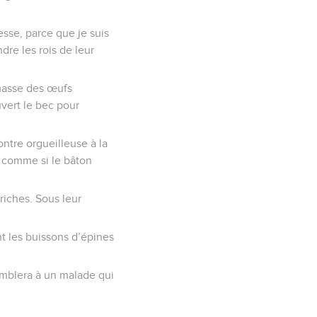
agesse, parce que je suis
ndre les rois de leur
masse des œufs
uvert le bec pour
ontre orgueilleuse à la
ou comme si le bâton
riches. Sous leur
t les buissons d’épines
semblera à un malade qui