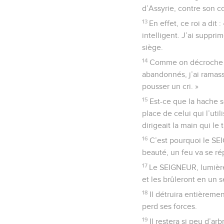
d’Assyrie, contre son c
13
En effet, ce roi a dit 
intelligent. J’ai supprim
siège.
14
Comme on décroche u
abandonnés, j’ai ramassé
pousser un cri. »
15
Est-ce que la hache se
place de celui qui l’uti
dirigeait la main qui le t
16
C’est pourquoi le SEI
beauté, un feu va se r
17
Le SEIGNEUR, lumière 
et les brûleront en un s
18
Il détruira entièreme
perd ses forces.
19
Il restera si peu d’ar