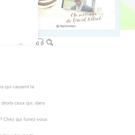
reste levé.
us sur www.editionsbiblio.fr
is qui causent la
s droits ceux qui, dans
 ? Chez qui fuirez-vous