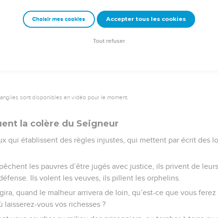
. Malgré cela, la colère du SEIGNEUR ne se calme pas, son poing 
Accepter tous les cookies
Choisir mes cookies
e – Bibli’O, 2000, avec autorisation. Pour vous procurer une Bible imprimée, rendez-vo
Tout refuser
vangiles sont disponibles en vidéo pour le moment.
ent la colère du Seigneur
 qui établissent des règles injustes, qui mettent par écrit des lo
pêchent les pauvres d’être jugés avec justice, ils privent de leur
fense. Ils volent les veuves, ils pillent les orphelins.
ra, quand le malheur arrivera de loin, qu’est-ce que vous ferez
ù laisserez-vous vos richesses ?