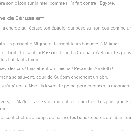
era son bâton sur la mer, comme il l’a fait contre l’Égypte.
he de Jérusalem
ra la charge qui écrase ton épaule, qui pèse sur ton cou comme 
yath. Ils passent à Migron et laissent leurs bagages à Mikmas.
min étroit et disent : « Passons la nuit à Guéba. » À Rama, les ge
 les habitants fuient.
ez des cris ! Fais attention, Laïcha ! Réponds, Anatoth !
ména se sauvent, ceux de Guébim cherchent un abri.
is s’arrêtent à Nob. Ils lèvent le poing pour menacer la montagne
ers, le Maître, casse violemment les branches. Les plus grands 
erre.
rêt sont abattus à coups de hache, les beaux cèdres du Liban tom