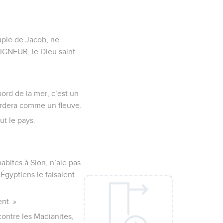
euple de Jacob, ne
SEIGNEUR, le Dieu saint
ord de la mer, c’est un
ordera comme un fleuve.
ut le pays.
habites à Sion, n’aie pas
 Égyptiens le faisaient
nt. »
contre les Madianites,