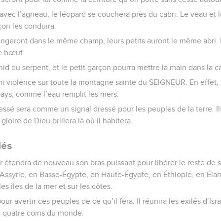
 avec l’agneau, le léopard se couchera près du cabri. Le veau et
on les conduira.
angeront dans le même champ, leurs petits auront le même abri.
e bœuf.
nid du serpent, et le petit garçon pourra mettre la main dans la c
l ni violence sur toute la montagne sainte du SEIGNEUR. En effet
ays, comme l’eau remplit les mers.
 Jessé sera comme un signal dressé pour les peuples de la terre. Il
gloire de Dieu brillera là où il habitera.
lés
ur étendra de nouveau son bras puissant pour libérer le reste de 
 Assyrie, en Basse-Égypte, en Haute-Égypte, en Éthiopie, en Éla
s îles de la mer et sur les côtes.
our avertir ces peuples de ce qu’il fera. Il réunira les exilés d’Isr
x quatre coins du monde.