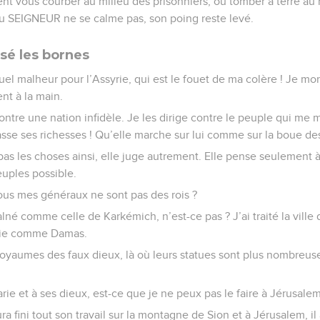
t vous courber au milieu des prisonniers, ou tomber à terre au 
du SEIGNEUR ne se calme pas, son poing reste levé.
sé les bornes
el malheur pour l’Assyrie, qui est le fouet de ma colère ! Je mon
ent à la main.
ontre une nation infidèle. Je les dirige contre le peuple qui me
masse ses richesses ! Qu’elle marche sur lui comme sur la boue des
 pas les choses ainsi, elle juge autrement. Elle pense seulement à 
euples possible.
 tous mes généraux ne sont pas des rois ?
e Kalné comme celle de Karkémich, n’est-ce pas ? J’ai traité la vi
arie comme Damas.
 royaumes des faux dieux, là où leurs statues sont plus nombreus
arie et à ses dieux, est-ce que je ne peux pas le faire à Jérusalem
 fini tout son travail sur la montagne de Sion et à Jérusalem, il 