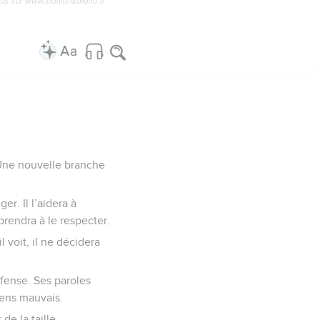
us sur www.editionsbiblio.fr
 Une nouvelle branche
er. Il l’aidera à
prendra à le respecter.
 voit, il ne décidera
défense. Ses paroles
gens mauvais.
de la taille.