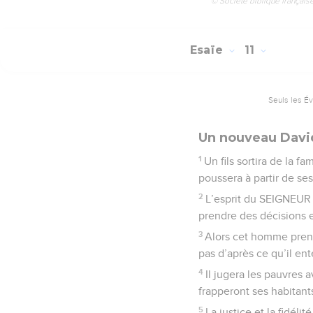
© Société biblique français
Esaïe
11
Seuls les É
Un nouveau Davi
1
Un fils sortira de la 
poussera à partir de ses
2
L’esprit du SEIGNEUR re
prendre des décisions e
3
Alors cet homme prendr
pas d’après ce qu’il ent
4
Il jugera les pauvres 
frapperont ses habitan
5
La justice et la fidéli