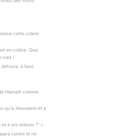
milieu des morts.
trerai cette colère
 met en colère. Que
 rues !
détruire, à faire
lle de Hamath comme
es qu’à Jérusalem et à
 et à ses statues ?” »
agira contre le roi