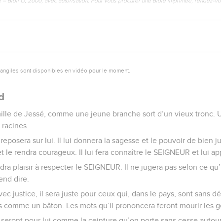
e – Bibli’O, 2000, avec autorisation. Pour vous procurer une Bible imprimée, rendez-vo
vangiles sont disponibles en vidéo pour le moment.
d
famille de Jessé, comme une jeune branche sort d’un vieux tronc.
 racines.
posera sur lui. Il lui donnera la sagesse et le pouvoir de bien jug
t le rendra courageux. Il lui fera connaître le SEIGNEUR et lui ap
a plaisir à respecter le SEIGNEUR. Il ne jugera pas selon ce qu’il
end dire.
avec justice, il sera juste pour ceux qui, dans le pays, sont sans 
ts comme un bâton. Les mots qu’il prononcera feront mourir les 
té seront pour lui comme la ceinture qu’on porte sans cesse autour 