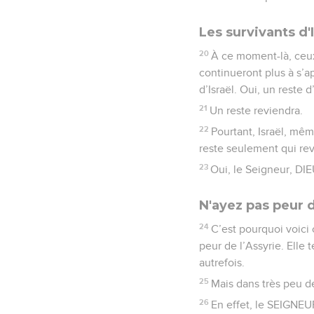
Les survivants d'I
20
À ce moment-là, ceux
continueront plus à s’ap
d’Israël. Oui, un reste d
21
Un reste reviendra.
22
Pourtant, Israël, mêm
reste seulement qui re
23
Oui, le Seigneur, DIEU
N'ayez pas peur d
24
C’est pourquoi voici 
peur de l’Assyrie. Elle 
autrefois.
25
Mais dans très peu de
26
En effet, le SEIGNEUR