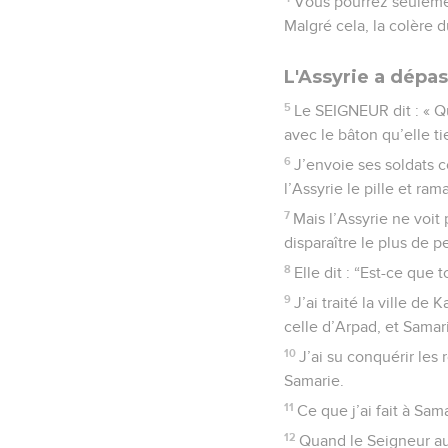
Vous pourrez seulemen
Malgré cela, la colère 
L'Assyrie a dépas
5
Le SEIGNEUR dit : « Qu
avec le bâton qu’elle ti
6
J’envoie ses soldats c
l’Assyrie le pille et ra
7
Mais l’Assyrie ne voit
disparaître le plus de p
8
Elle dit : “Est-ce que
9
J’ai traité la ville d
celle d’Arpad, et Sam
10
J’ai su conquérir les
Samarie.
11
Ce que j’ai fait à Sam
12
Quand le Seigneur aura