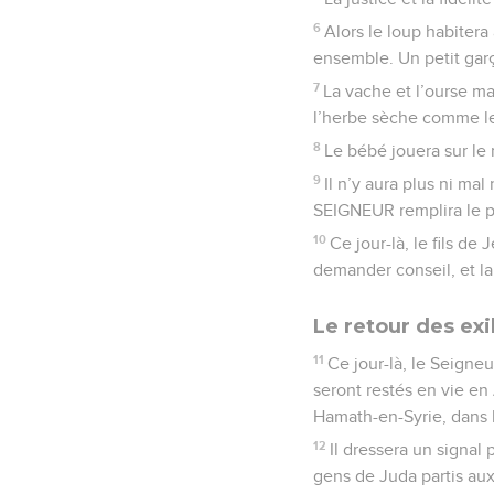
6
Alors le loup habitera
ensemble. Un petit garç
7
La vache et l’ourse m
l’herbe sèche comme l
8
Le bébé jouera sur le 
9
Il n’y aura plus ni ma
SEIGNEUR remplira le p
10
Ce jour-là, le fils de
demander conseil, et la 
Le retour des exi
11
Ce jour-là, le Seigne
seront restés en vie en
Hamath-en-Syrie, dans le
12
Il dressera un signal p
gens de Juda partis au