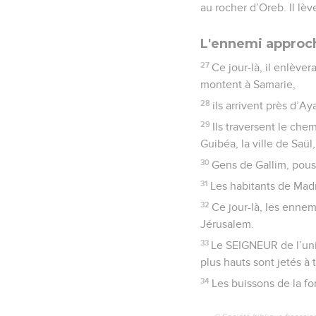
au rocher d’Oreb. Il lèv
L'ennemi approc
27
Ce jour-là, il enlève
montent à Samarie,
28
ils arrivent près d’A
29
Ils traversent le che
Guibéa, la ville de Saül,
30
Gens de Gallim, pouss
31
Les habitants de Mad
32
Ce jour-là, les ennem
Jérusalem.
33
Le SEIGNEUR de l’univ
plus hauts sont jetés à t
34
Les buissons de la fo