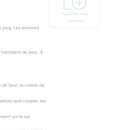
Ajouter une
Ajouter une
Ajouter une
Ajouter une
Ajouter une
Ajouter une
Ajouter une
colonne
colonne
colonne
colonne
colonne
colonne
colonne
un joug. Les ennemis
ns tremblent de peur. À
 de Sion, la colline de
arbres sont coupés, les
bent sur le sol.