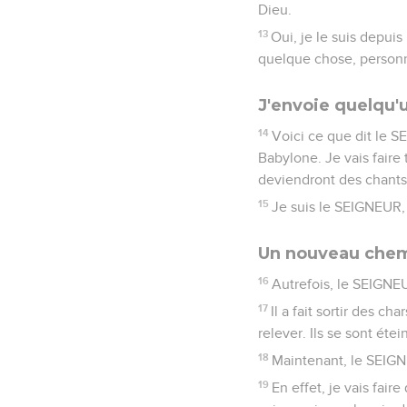
Dieu.
13
Oui, je le suis depu
quelque chose, personn
J'envoie quelqu'
14
Voici ce que dit le SE
Babylone. Je vais faire 
deviendront des chants
15
Je suis le SEIGNEUR, v
Un nouveau chem
16
Autrefois, le SEIGNEU
17
Il a fait sortir des c
relever. Ils se sont ét
18
Maintenant, le SEIGNE
19
En effet, je vais fai