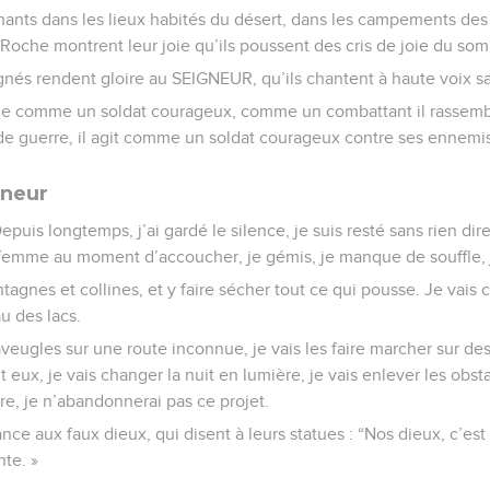
ants dans les lieux habités du désert, dans les campements de
 Roche montrent leur joie qu’ils poussent des cris de joie du s
gnés rendent gloire au SEIGNEUR, qu’ils chantent à haute voix s
e comme un soldat courageux, comme un combattant il rassembl
de guerre, il agit comme un soldat courageux contre ses ennemis
gneur
puis longtemps, j’ai gardé le silence, je suis resté sans rien dir
femme au moment d’accoucher, je gémis, je manque de souffle, j
ntagnes et collines, et y faire sécher tout ce qui pousse. Je vais
au des lacs.
aveugles sur une route inconnue, je vais les faire marcher sur de
eux, je vais changer la nuit en lumière, je vais enlever les obst
re, je n’abandonnerai pas ce projet.
nce aux faux dieux, qui disent à leurs statues : “Nos dieux, c’est
nte. »