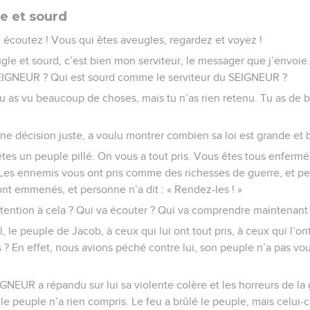
e et sourd
 écoutez ! Vous qui êtes aveugles, regardez et voyez !
gle et sourd, c’est bien mon serviteur, le messager que j’envoie.
IGNEUR ? Qui est sourd comme le serviteur du SEIGNEUR ?
 tu as vu beaucoup de choses, mais tu n’as rien retenu. Tu as de b
 décision juste, a voulu montrer combien sa loi est grande et b
tes un peuple pillé. On vous a tout pris. Vous êtes tous enfermé
. Les ennemis vous ont pris comme des richesses de guerre, et p
 ont emmenés, et personne n’a dit : « Rendez-les ! »
ttention à cela ? Qui va écouter ? Qui va comprendre maintenant
l, le peuple de Jacob, à ceux qui lui ont tout pris, à ceux qui l’ont
? En effet, nous avions péché contre lui, son peuple n’a pas vo
GNEUR a répandu sur lui sa violente colère et les horreurs de la g
le peuple n’a rien compris. Le feu a brûlé le peuple, mais celui-ci