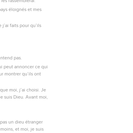
e les rassemblerai.
 pays éloignés et mes
’ai faits pour qu’ils
’entend pas.
ui peut annoncer ce qui
ur montrer qu’ils ont
ue moi, j’ai choisi. Je
e suis Dieu. Avant moi,
n pas un dieu étranger
oins, et moi, je suis