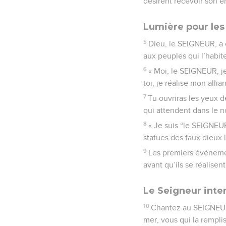
désirent recevoir son 
Lumière pour les
5
Dieu, le SEIGNEUR, a cr
aux peuples qui l’habiten
6
« Moi, le SEIGNEUR, je
toi, je réalise mon alli
7
Tu ouvriras les yeux de
qui attendent dans le no
8
« Je suis “le SEIGNEUR
statues des faux dieux 
9
Les premiers événemen
avant qu’ils se réalisent
Le Seigneur inte
10
Chantez au SEIGNEUR
mer, vous qui la rempli