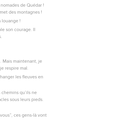
s nomades de Quédar !
ommet des montagnes !
a louange !
e son courage. Il
.
e. Mais maintenant, je
e respire mal.
 changer les fleuves en
s chemins qu’ils ne
acles sous leurs pieds.
 vous”, ces gens-là vont