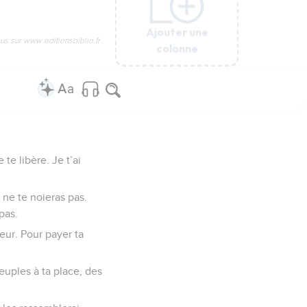
Ajouter une
Ajouter une
Ajouter une
Ajouter une
Ajouter une
us sur www.editionsbiblio.fr
colonne
colonne
colonne
colonne
colonne
 te libère. Je t’ai
 ne te noieras pas.
pas.
veur. Pour payer ta
euples à ta place, des