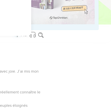
us sur www.editionsbiblio.fr
 avec joie. J’ai mis mon
t réellement connaître le
 peuples éloignés