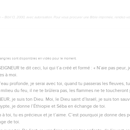
e – Bibli’O, 2000, avec autorisation. Pour vous procurer une Bible imprimée, rendez-vo
vangiles sont disponibles en vidéo pour le moment.
EIGNEUR te dit ceci, lui qui t’a créé et formé : « N’aie pas peur, je
es à moi.
’eau profonde, je serai avec toi, quand tu passeras les fleuves, tu
ilieu du feu, il ne te brûlera pas, les flammes ne te toucheront 
EUR, je suis ton Dieu. Moi, le Dieu saint d’Israël, je suis ton sau
Égypte, je donne l’Éthiopie et Séba en échange de toi.
 à toi, tu es précieux et je t’aime. C’est pourquoi je donne des p
ge de toi.