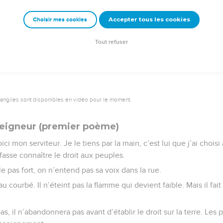
ne font rien. Leurs statues sont du vent, du vide ! »
Accepter tous les cookies
Choisir mes cookies
e – Bibli’O, 2000, avec autorisation. Pour vous procurer une Bible imprimée, rendez-vo
Tout refuser
vangiles sont disponibles en vidéo pour le moment.
Seigneur (premier poème)
ci mon serviteur. Je le tiens par la main, c’est lui que j’ai choisi
l fasse connaître le droit aux peuples.
arle pas fort, on n’entend pas sa voix dans la rue.
au courbé. Il n’éteint pas la flamme qui devient faible. Mais il fai
as, il n’abandonnera pas avant d’établir le droit sur la terre. Les