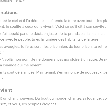
enseignement. »
 nations
éé le ciel et il l’a déroulé. Il a étendu la terre avec toutes les pl
t, le souffle à ceux qui y vivent. Voici ce qu’il dit à son serviteur
 t’ai appelé par une décision juste. Je te prends par la main, c’es
ance avec le peuple, tu es la lumière des habitants de la terre.
s aveugles, tu feras sortir les prisonniers de leur prison, tu retir
ir.
”, voilà mon nom. Je ne donnerai pas ma gloire à un autre. Je ne
la louange qui me revient.
ts sont déjà arrivés. Maintenant, j’en annonce de nouveaux. Je 
. »
rvient
 un chant nouveau. Du bout du monde, chantez sa louange, vou
ssez, et vous, les peuples éloignés.