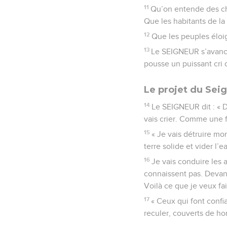
11
Qu’on entende des ch
Que les habitants de la
12
Que les peuples éloi
13
Le SEIGNEUR s’avanc
pousse un puissant cri 
Le projet du Sei
14
Le SEIGNEUR dit : « De
vais crier. Comme une 
15
« Je vais détruire mo
terre solide et vider l’e
16
Je vais conduire les 
connaissent pas. Devant 
Voilà ce que je veux fai
17
« Ceux qui font confia
reculer, couverts de ho