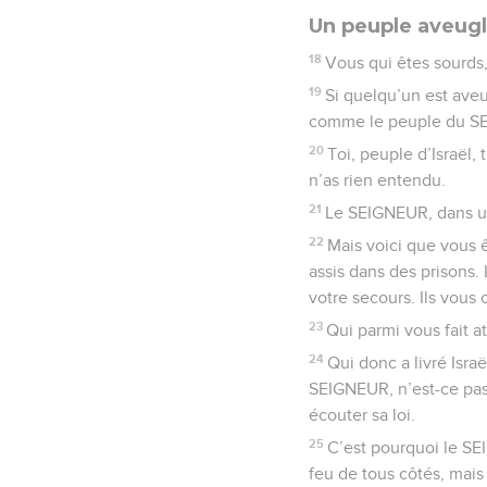
Un peuple aveugl
18
Vous qui êtes sourds,
19
Si quelqu’un est aveu
comme le peuple du SE
20
Toi, peuple d’Israël,
n’as rien entendu.
21
Le SEIGNEUR, dans une
22
Mais voici que vous ê
assis dans des prisons
votre secours. Ils vous
23
Qui parmi vous fait a
24
Qui donc a livré Israë
SEIGNEUR, n’est-ce pas 
écouter sa loi.
25
C’est pourquoi le SEI
feu de tous côtés, mais 