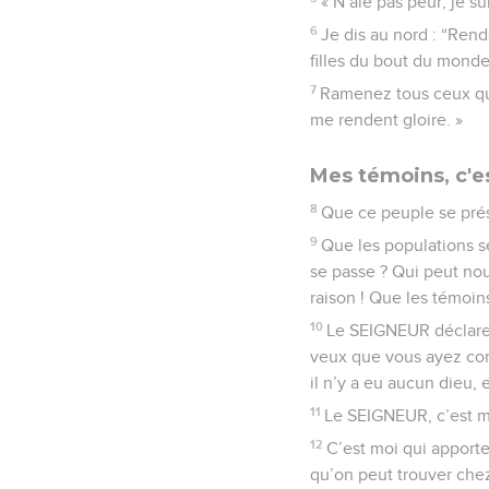
« N’aie pas peur, je sui
6
Je dis au nord : “Rend
filles du bout du monde
7
Ramenez tous ceux qui 
me rendent gloire. »
Mes témoins, c'e
8
Que ce peuple se présen
9
Que les populations s
se passe ? Qui peut nous
raison ! Que les témoins 
10
Le SEIGNEUR déclare :
veux que vous ayez con
il n’y a eu aucun dieu, 
11
Le SEIGNEUR, c’est mo
12
C’est moi qui apporte 
qu’on peut trouver chez