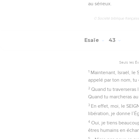
au sérieux.
© Société biblique français
Esaïe
43
Seuls les É
1
Maintenant, Israël, le S
appelé par ton nom, tu 
2
Quand tu traverseras l
Quand tu marcheras au m
3
En effet, moi, le SEIGN
libération, je donne l’
4
Oui, je tiens beaucoup
êtres humains en échan
5