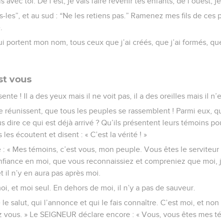
s avec toi. De l’est, je vais faire revenir tes enfants, de l’ouest, j
s-les”, et au sud : “Ne les retiens pas.” Ramenez mes fils de ces
.
portent mon nom, tous ceux que j’ai créés, que j’ai formés, que j
st vous
te ! Il a des yeux mais il ne voit pas, il a des oreilles mais il n
e réunissent, que tous les peuples se rassemblent ! Parmi eux, q
 dire ce qui est déjà arrivé ? Qu’ils présentent leurs témoins po
les écoutent et disent : « C’est la vérité ! »
 « Mes témoins, c’est vous, mon peuple. Vous êtes le serviteur q
fiance en moi, que vous reconnaissiez et compreniez que moi, j
et il n’y en aura pas après moi.
i, et moi seul. En dehors de moi, il n’y a pas de sauveur.
le salut, qui l’annonce et qui le fais connaître. C’est moi, et no
 vous. » Le SEIGNEUR déclare encore : « Vous, vous êtes mes tém