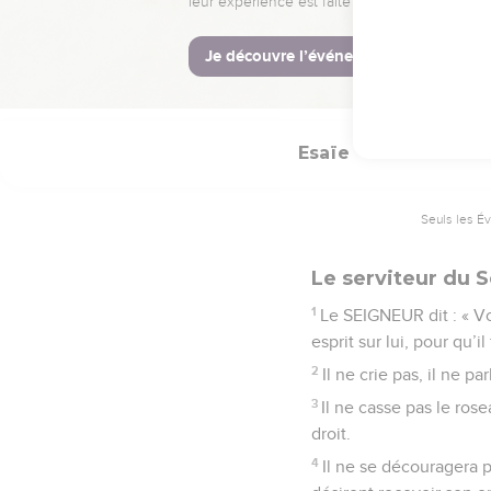
29
Ils ne sont rien, ils 
© Société biblique français
Esaïe
42
Seuls les É
Le serviteur du 
1
Le SEIGNEUR dit : « Voi
esprit sur lui, pour qu’i
2
Il ne crie pas, il ne p
3
Il ne casse pas le rose
droit.
4
Il ne se découragera p