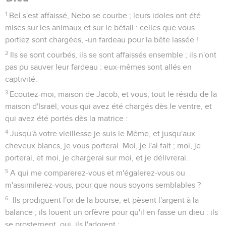
1
Bel s'est affaissé, Nebo se courbe ; leurs idoles ont été
mises sur les animaux et sur le bétail : celles que vous
portiez sont chargées, -un fardeau pour la bête lassée !
2
Ils se sont courbés, ils se sont affaissés ensemble ; ils n'ont
pas pu sauver leur fardeau : eux-mêmes sont allés en
captivité.
3
Ecoutez-moi, maison de Jacob, et vous, tout le résidu de la
maison d'Israël, vous qui avez été chargés dès le ventre, et
qui avez été portés dès la matrice :
4
Jusqu'à votre vieillesse je suis le Même, et jusqu'aux
cheveux blancs, je vous porterai. Moi, je l'ai fait ; moi, je
porterai, et moi, je chargerai sur moi, et je délivrerai.
5
A qui me comparerez-vous et m'égalerez-vous ou
m'assimilerez-vous, pour que nous soyons semblables ?
6
-Ils prodiguent l'or de la bourse, et pèsent l'argent à la
balance ; ils louent un orfèvre pour qu'il en fasse un dieu : ils
se prosternent, oui, ils l'adorent ;