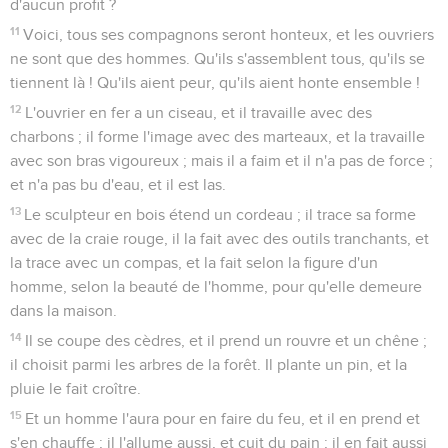
d'aucun profit ?
11
Voici, tous ses compagnons seront honteux, et les ouvriers
ne sont que des hommes. Qu'ils s'assemblent tous, qu'ils se
tiennent là ! Qu'ils aient peur, qu'ils aient honte ensemble !
12
L'ouvrier en fer a un ciseau, et il travaille avec des
charbons ; il forme l'image avec des marteaux, et la travaille
avec son bras vigoureux ; mais il a faim et il n'a pas de force ;
et n'a pas bu d'eau, et il est las.
13
Le sculpteur en bois étend un cordeau ; il trace sa forme
avec de la craie rouge, il la fait avec des outils tranchants, et
la trace avec un compas, et la fait selon la figure d'un
homme, selon la beauté de l'homme, pour qu'elle demeure
dans la maison.
14
Il se coupe des cèdres, et il prend un rouvre et un chêne ;
il choisit parmi les arbres de la forêt. Il plante un pin, et la
pluie le fait croître.
15
Et un homme l'aura pour en faire du feu, et il en prend et
s'en chauffe ; il l'allume aussi, et cuit du pain ; il en fait aussi