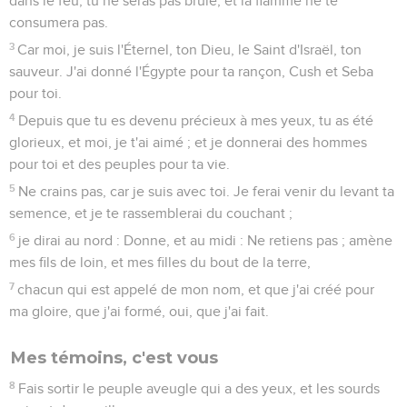
dans le feu, tu ne seras pas brûlé, et la flamme ne te
consumera pas.
3
Car moi, je suis l'Éternel, ton Dieu, le Saint d'Israël, ton
sauveur. J'ai donné l'Égypte pour ta rançon, Cush et Seba
pour toi.
4
Depuis que tu es devenu précieux à mes yeux, tu as été
glorieux, et moi, je t'ai aimé ; et je donnerai des hommes
pour toi et des peuples pour ta vie.
5
Ne crains pas, car je suis avec toi. Je ferai venir du levant ta
semence, et je te rassemblerai du couchant ;
6
je dirai au nord : Donne, et au midi : Ne retiens pas ; amène
mes fils de loin, et mes filles du bout de la terre,
7
chacun qui est appelé de mon nom, et que j'ai créé pour
ma gloire, que j'ai formé, oui, que j'ai fait.
Mes témoins, c'est vous
8
Fais sortir le peuple aveugle qui a des yeux, et les sourds