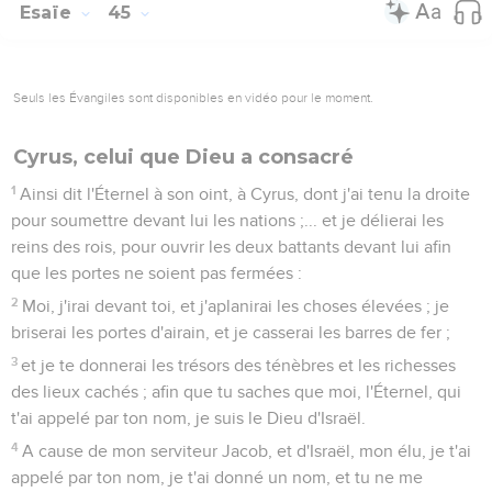
Esaïe
45
Seuls les Évangiles sont disponibles en vidéo pour le moment.
Cyrus, celui que Dieu a consacré
1
Ainsi dit l'Éternel à son oint, à Cyrus, dont j'ai tenu la droite
pour soumettre devant lui les nations ;... et je délierai les
reins des rois, pour ouvrir les deux battants devant lui afin
que les portes ne soient pas fermées :
2
Moi, j'irai devant toi, et j'aplanirai les choses élevées ; je
briserai les portes d'airain, et je casserai les barres de fer ;
3
et je te donnerai les trésors des ténèbres et les richesses
des lieux cachés ; afin que tu saches que moi, l'Éternel, qui
t'ai appelé par ton nom, je suis le Dieu d'Israël.
4
A cause de mon serviteur Jacob, et d'Israël, mon élu, je t'ai
appelé par ton nom, je t'ai donné un nom, et tu ne me