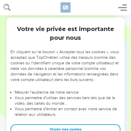
arrivera. Déclarez les premières choses, ce qu'elles sont, afin
que nous y fassions attention, et que nous en connaissions
le résultat ; ou faites-nous savoir celles qui viendront ;
Darby
23
-déclarez les choses qui vont arriver dans la suite, et nous
Votre vie privée est importante
Esaïe
41
saurons que vous êtes des dieux ; oui, faites du bien et faites
pour nous
du mal, afin que nous le considérions et le voyions
ensemble.
En cliquant sur le bouton « Accepter tous les cookies », vous
24
Voici, vous êtes moins que rien, et votre oeuvre est du
acceptez que TopChrétien utilise des traceurs (comme des
cookies ou l'identifiant unique de votre compte utilisateur) et
néant : qui vous choisit est une abomination...
traite vos données à caractère personnel (comme vos
25
Je l'ai réveillé du nord, et il vient, -du lever du soleil, celui
données de navigation et les informations renseignées dans
qui invoquera mon nom. Et il marchera sur les princes
votre compte utilisateur) dans les buts suivants :
comme sur de la boue, et comme le potier foule l'argile.
Mesurer l'audience de notre service
26
Qui l'a déclaré dès le commencement, afin que nous le
Vous permettre d'utiliser des services tiers tels que de la
sachions, et d'avance, afin que nous disions : C'est juste ?
vidéo, des cartes du monde…
Vous permettre d'entrer en contact avec notre service de
Non, il n'y a personne qui le déclare ; non, personne qui le
relation aux utilisateurs.
fasse entendre ; non, personne qui entende vos paroles.
27
Le premier, j'ai dit à Sion : Voici, les voici ! et à Jérusalem :
Choisir mes cookies