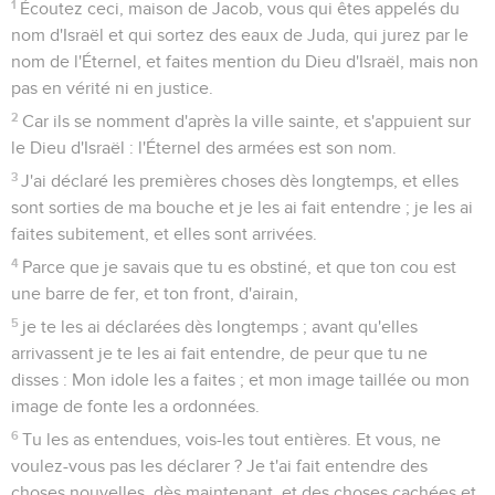
1
Écoutez ceci, maison de Jacob, vous qui êtes appelés du
nom d'Israël et qui sortez des eaux de Juda, qui jurez par le
nom de l'Éternel, et faites mention du Dieu d'Israël, mais non
pas en vérité ni en justice.
2
Car ils se nomment d'après la ville sainte, et s'appuient sur
le Dieu d'Israël : l'Éternel des armées est son nom.
3
J'ai déclaré les premières choses dès longtemps, et elles
sont sorties de ma bouche et je les ai fait entendre ; je les ai
faites subitement, et elles sont arrivées.
4
Parce que je savais que tu es obstiné, et que ton cou est
une barre de fer, et ton front, d'airain,
5
je te les ai déclarées dès longtemps ; avant qu'elles
arrivassent je te les ai fait entendre, de peur que tu ne
disses : Mon idole les a faites ; et mon image taillée ou mon
image de fonte les a ordonnées.
6
Tu les as entendues, vois-les tout entières. Et vous, ne
voulez-vous pas les déclarer ? Je t'ai fait entendre des
choses nouvelles, dès maintenant, et des choses cachées et