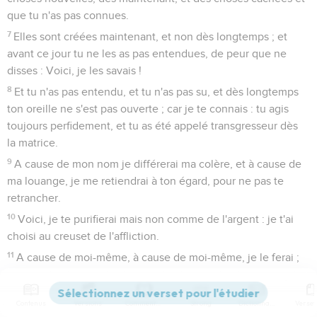
que tu n'as pas connues.
7
Elles sont créées maintenant, et non dès longtemps ; et
avant ce jour tu ne les as pas entendues, de peur que ne
disses : Voici, je les savais !
8
Et tu n'as pas entendu, et tu n'as pas su, et dès longtemps
ton oreille ne s'est pas ouverte ; car je te connais : tu agis
toujours perfidement, et tu as été appelé transgresseur dès
la matrice.
9
A cause de mon nom je différerai ma colère, et à cause de
ma louange, je me retiendrai à ton égard, pour ne pas te
retrancher.
10
Voici, je te purifierai mais non comme de l'argent : je t'ai
choisi au creuset de l'affliction.
11
A cause de moi-même, à cause de moi-même, je le ferai ;
car comment mon nom serait-il profané ? Et je ne donnerai
pas ma gloire à un autre.
Contenus
Versions
Commentaires
Strong
Dictionnaire