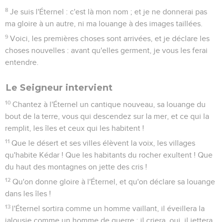
8
Je suis l'Éternel : c'est là mon nom ; et je ne donnerai pas
ma gloire à un autre, ni ma louange à des images taillées.
9
Voici, les premières choses sont arrivées, et je déclare les
choses nouvelles : avant qu'elles germent, je vous les ferai
entendre.
Le Seigneur intervient
10
Chantez à l'Éternel un cantique nouveau, sa louange du
bout de la terre, vous qui descendez sur la mer, et ce qui la
remplit, les îles et ceux qui les habitent !
11
Que le désert et ses villes élèvent la voix, les villages
qu'habite Kédar ! Que les habitants du rocher exultent ! Que
du haut des montagnes on jette des cris !
12
Qu'on donne gloire à l'Éternel, et qu'on déclare sa louange
dans les îles !
13
l'Éternel sortira comme un homme vaillant, il éveillera la
jalousie comme un homme de guerre ; il criera, oui, il jettera