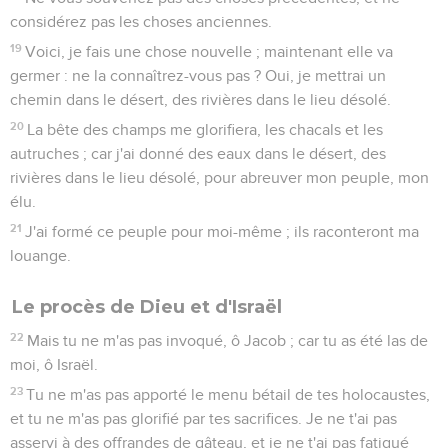
considérez pas les choses anciennes.
19
Voici, je fais une chose nouvelle ; maintenant elle va
germer : ne la connaîtrez-vous pas ? Oui, je mettrai un
chemin dans le désert, des rivières dans le lieu désolé.
20
La bête des champs me glorifiera, les chacals et les
autruches ; car j'ai donné des eaux dans le désert, des
rivières dans le lieu désolé, pour abreuver mon peuple, mon
élu.
21
J'ai formé ce peuple pour moi-même ; ils raconteront ma
louange.
Le procès de Dieu et d'Israël
22
Mais tu ne m'as pas invoqué, ô Jacob ; car tu as été las de
moi, ô Israël.
23
Tu ne m'as pas apporté le menu bétail de tes holocaustes,
et tu ne m'as pas glorifié par tes sacrifices. Je ne t'ai pas
asservi à des offrandes de gâteau, et je ne t'ai pas fatigué