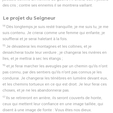
des cris ; contre ses ennemis il se montrera vaillant.
Le projet du Seigneur
14
Dès longtemps je suis resté tranquille, je me suis tu, je me
suis contenu. Je crierai comme une femme qui enfante, je
soufflerai et je serai haletant à la fois.
15
Je dévasterai les montagnes et les collines, et je
dessécherai toute leur verdure ; je changerai les rivières en
îles, et je mettrai à sec les étangs ;
16
et je ferai marcher les aveugles par un chemin qu'ils n'ont
pas connu, par des sentiers qu'ils n'ont pas connus je les
conduirai. Je changerai les ténèbres en lumière devant eux,
et les chemins tortueux en ce qui est droit. Je leur ferai ces
choses, et je ne les abandonnerai pas.
17
Ils se retireront en arrière, ils seront couverts de honte,
ceux qui mettent leur confiance en une image taillée, qui
disent à une image de fonte : Vous êtes nos dieux.