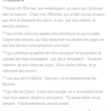
24
Ainsi dit l'Éternel, ton rédempteur, et celui qui t'a formé
dès la matrice : C'est moi, l'Éternel, qui ai fait toutes choses,
qui seul ai déployé les cieux, et qui, par moi-même, ai
étendu la terre ;
25
qui rends vains les signes des menteurs et qui trouble
l'esprit des devins, qui fais retourner en arrière les sages et
qui fais de leur connaissance une folie ;
26
qui confirme la parole de mon serviteur et accomplis le
conseil de mes messagers ; qui dis à Jérusalem : Tu seras
habitée, et aux villes de Juda : Vous serez bâties, et je
relèverai ses ruines ;
27
moi qui dis à l'abîme : Sois sec, et je dessécherai tes
fleuves ;
28
qui dis de Cyrus : Il est mon berger, et il accomplira tout
mon bon plaisir, disant à Jérusalem : Tu seras bâtie, et au
temple : Tes fondements seront posés.