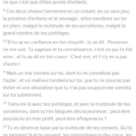
ce que c'est que d'être privée d'enfants.
9
Ces deux choses t'arriveront en un instant, en un seul jour,
la privation d'enfants et le veuvage ; elles viendront sur toi
en plein, malgré la multitude de tes sorcelleries, malgré le
grand nombre de tes sortilèges.
10
Et tu as eu confiance en ton iniquité ; tu as dit : Personne
ne me voit. Ta sagesse et ta connaissance, c'est ce qui t'a fait
errer ; et tu as dit en ton coeur : C'est moi, et il n'y en a pas
d'autre !
11
Mais un mal viendra sur toi, dont tu ne connaîtras pas
l'aube ; et un malheur tombera sur toi, que tu ne pourras pas
éviter et une désolation que tu n'as pas soupçonnée viendra
sur toi subitement.
12
Tiens-toi là avec tes sortilèges, et avec la multitude de tes
sorcelleries, dont tu t'es fatiguée dès ta jeunesse ; peut-être
pourras-tu en tirer profit, peut-être effrayeras-tu ?
13
Tu es devenue lasse par la multitude de tes conseils. Qu'ils
se tiennent là et te sauvent, les interprétateurs des cieux, les