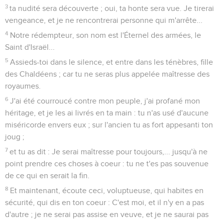
3
ta nudité sera découverte ; oui, ta honte sera vue. Je tirerai
vengeance, et je ne rencontrerai personne qui m'arrête...
4
Notre rédempteur, son nom est l'Éternel des armées, le
Saint d'Israël...
5
Assieds-toi dans le silence, et entre dans les ténèbres, fille
des Chaldéens ; car tu ne seras plus appelée maîtresse des
royaumes.
6
J'ai été courroucé contre mon peuple, j'ai profané mon
héritage, et je les ai livrés en ta main : tu n'as usé d'aucune
miséricorde envers eux ; sur l'ancien tu as fort appesanti ton
joug ;
7
et tu as dit : Je serai maîtresse pour toujours,... jusqu'à ne
point prendre ces choses à coeur : tu ne t'es pas souvenue
de ce qui en serait la fin.
8
Et maintenant, écoute ceci, voluptueuse, qui habites en
sécurité, qui dis en ton coeur : C'est moi, et il n'y en a pas
d'autre ; je ne serai pas assise en veuve, et je ne saurai pas