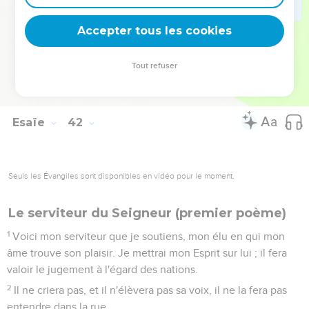
Je donnerai un messager de bonnes nouvelles !
28
Et j'ai regardé, et il n'y avait personne, -même parmi eux, -
Accepter tous les cookies
et point de conseiller, pour leur demander, et avoir d'eux
une réponse.
Tout refuser
29
Voici, tous sont la vanité, leurs oeuvres sont un néant,
leurs images de fonte sont le vent et le vide.
Esaïe
42
Seuls les Évangiles sont disponibles en vidéo pour le moment.
Le serviteur du Seigneur (premier poème)
1
Voici mon serviteur que je soutiens, mon élu en qui mon
âme trouve son plaisir. Je mettrai mon Esprit sur lui ; il fera
valoir le jugement à l'égard des nations.
2
Il ne criera pas, et il n'élèvera pas sa voix, il ne la fera pas
entendre dans la rue.