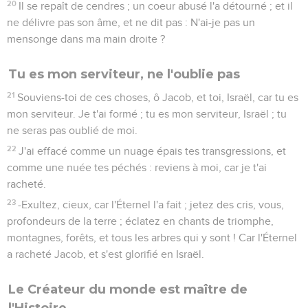
20
Il se repaît de cendres ; un coeur abusé l'a détourné ; et il
ne délivre pas son âme, et ne dit pas : N'ai-je pas un
mensonge dans ma main droite ?
Tu es mon serviteur, ne l'oublie pas
21
Souviens-toi de ces choses, ô Jacob, et toi, Israël, car tu es
mon serviteur. Je t'ai formé ; tu es mon serviteur, Israël ; tu
ne seras pas oublié de moi.
22
J'ai effacé comme un nuage épais tes transgressions, et
comme une nuée tes péchés : reviens à moi, car je t'ai
racheté.
23
-Exultez, cieux, car l'Éternel l'a fait ; jetez des cris, vous,
profondeurs de la terre ; éclatez en chants de triomphe,
montagnes, forêts, et tous les arbres qui y sont ! Car l'Éternel
a racheté Jacob, et s'est glorifié en Israël.
Le Créateur du monde est maître de
l'Histoire