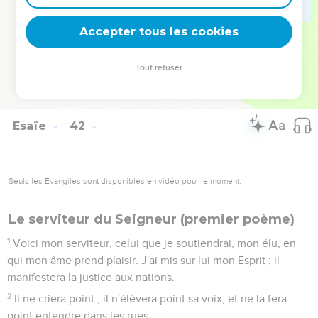
C'est moi, qui le premier ai dit à Sion : Les voici, les voici ;
j'enverrai à Jérusalem un messager de bonnes nouvelles.
Accepter tous les cookies
28
J'ai regardé, il n'y avait personne, point de conseiller à
consulter parmi eux, pour qu'on répondit.
Tout refuser
29
Voilà, ils ne sont tous que vanité ; leurs ouvrages ne sont
que néant, et leurs idoles de fonte qu'un vain souffle !
Esaïe
42
Seuls les Évangiles sont disponibles en vidéo pour le moment.
Le serviteur du Seigneur (premier poème)
1
Voici mon serviteur, celui que je soutiendrai, mon élu, en
qui mon âme prend plaisir. J'ai mis sur lui mon Esprit ; il
manifestera la justice aux nations.
2
Il ne criera point ; il n'élèvera point sa voix, et ne la fera
point entendre dans les rues.