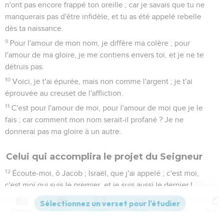
n'ont pas encore frappé ton oreille ; car je savais que tu ne
manquerais pas d'être infidèle, et tu as été appelé rebelle
dès ta naissance.
9
Pour l'amour de mon nom, je diffère ma colère ; pour
l'amour de ma gloire, je me contiens envers toi, et je ne te
détruis pas.
10
Voici, je t'ai épurée, mais non comme l'argent ; je t'ai
éprouvée au creuset de l'affliction.
11
C'est pour l'amour de moi, pour l'amour de moi que je le
fais ; car comment mon nom serait-il profané ? Je ne
donnerai pas ma gloire à un autre.
Celui qui accomplira le projet du Seigneur
12
Écoute-moi, ô Jacob ; Israël, que j'ai appelé ; c'est moi,
c'est moi qui suis le premier, et je suis aussi le dernier !
13
Ma main aussi a fondé la terre, et ma droite a étendu les
Contenus
Versions
Commentaires
Strong
Dictionnaire
cieux ; je les appelle, et les voici tous ensemble.