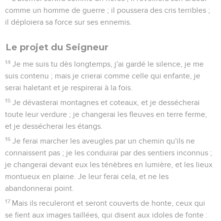
comme un homme de guerre ; il poussera des cris terribles ;
il déploiera sa force sur ses ennemis.
Le projet du Seigneur
14
Je me suis tu dès longtemps, j'ai gardé le silence, je me
suis contenu ; mais je crierai comme celle qui enfante, je
serai haletant et je respirerai à la fois.
15
Je dévasterai montagnes et coteaux, et je dessécherai
toute leur verdure ; je changerai les fleuves en terre ferme,
et je dessécherai les étangs.
16
Je ferai marcher les aveugles par un chemin qu'ils ne
connaissent pas ; je les conduirai par des sentiers inconnus ;
je changerai devant eux les ténèbres en lumière, et les lieux
montueux en plaine. Je leur ferai cela, et ne les
abandonnerai point.
17
Mais ils reculeront et seront couverts de honte, ceux qui
se fient aux images taillées, qui disent aux idoles de fonte :