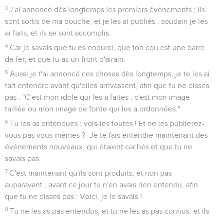
3
J'ai annoncé dès longtemps les premiers événements ; ils
sont sortis de ma bouche, et je les ai publiés ; soudain je les
ai faits, et ils se sont accomplis.
4
Car je savais que tu es endurci, que ton cou est une barre
de fer, et que tu as un front d'airain.
5
Aussi je t'ai annoncé ces choses dès longtemps, je te les ai
fait entendre avant qu'elles arrivassent, afin que tu ne disses
pas : "C'est mon idole qui les a faites ; c'est mon image
taillée ou mon image de fonte qui les a ordonnées."
6
Tu les as entendues ; vois-les toutes ! Et ne les publierez-
vous pas vous-mêmes ? -Je te fais entendre maintenant des
événements nouveaux, qui étaient cachés et que tu ne
savais pas.
7
C'est maintenant qu'ils sont produits, et non pas
auparavant ; avant ce jour tu n'en avais rien entendu, afin
que tu ne disses pas : Voici, je le savais !
8
Tu ne les as pas entendus, et tu ne les as pas connus, et ils