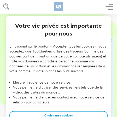
22
Qu'ils les exposent ! Qu'ils nous déclarent ce qui doit
arriver ! Vos premières prédictions, quelles furent-elles ?
Déclarez-nous-le et nous y ferons attention, et nous en
Ostervald
saurons l'issue. Ou faites-nous entendre les choses à venir ;
Votre vie privée est importante
Esaïe
41
23
Annoncez les choses qui arriveront plus tard, et nous
pour nous
saurons que vous êtes des dieux. Faites aussi du bien, ou du
mal, et nous l'admirerons, et nous l'observerons ensemble.
En cliquant sur le bouton « Accepter tous les cookies », vous
24
Voici, vous êtes moins que rien, et ce que vous faites est
acceptez que TopChrétien utilise des traceurs (comme des
cookies ou l'identifiant unique de votre compte utilisateur) et
le néant même ; c'est une abomination, que de se complaire
traite vos données à caractère personnel (comme vos
en vous.
données de navigation et les informations renseignées dans
25
Je l'ai suscité de l'Aquilon, et il est venu ; de l'Orient il
votre compte utilisateur) dans les buts suivants :
invoquera mon nom ; il marche sur les princes comme sur la
Mesurer l'audience de notre service
boue, comme le potier foule l'argile.
Vous permettre d'utiliser des services tiers tels que de la
26
Qui l'a déclaré dès le commencement, pour que nous le
vidéo, des cartes du monde…
Vous permettre d'entrer en contact avec notre service de
sachions ? Qui l'a dit à l'avance, que nous disions : Il est
relation aux utilisateurs.
juste ? Mais personne ne l'a déclaré, personne ne l'a fait
entendre, personne n'a entendu vos paroles.
Choisir mes cookies
27