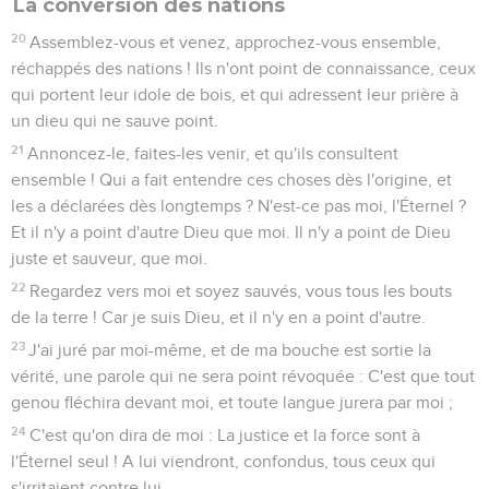
La conversion des nations
20
Assemblez-vous et venez, approchez-vous ensemble,
réchappés des nations ! Ils n'ont point de connaissance, ceux
qui portent leur idole de bois, et qui adressent leur prière à
un dieu qui ne sauve point.
21
Annoncez-le, faites-les venir, et qu'ils consultent
ensemble ! Qui a fait entendre ces choses dès l'origine, et
les a déclarées dès longtemps ? N'est-ce pas moi, l'Éternel ?
Et il n'y a point d'autre Dieu que moi. Il n'y a point de Dieu
juste et sauveur, que moi.
22
Regardez vers moi et soyez sauvés, vous tous les bouts
de la terre ! Car je suis Dieu, et il n'y en a point d'autre.
23
J'ai juré par moi-même, et de ma bouche est sortie la
vérité, une parole qui ne sera point révoquée : C'est que tout
genou fléchira devant moi, et toute langue jurera par moi ;
24
C'est qu'on dira de moi : La justice et la force sont à
l'Éternel seul ! A lui viendront, confondus, tous ceux qui
s'irritaient contre lui.