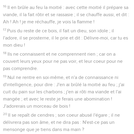
16
Il en brûle au feu la moitié : avec cette moitié il prépare sa
viande, il la fait rôtir et se rassasie ; il se chauffe aussi, et dit :
Ah ! Ah ! je me réchauffe, je vois la flamme !
17
Puis du reste de ce bois, il fait un dieu, son idole ; il
l'adore, il se prosterne, il le prie et dit : Délivre-moi, car tu es
mon dieu !
18
Ils ne connaissent et ne comprennent rien ; car on a
couvert leurs yeux pour ne pas voir, et leur coeur pour ne
pas comprendre.
19
Nul ne rentre en soi-même, et n'a de connaissance ni
d'intelligence, pour dire : J'en ai brûlé la moitié au feu ; j'ai
cuit du pain sur les charbons ; j'en ai rôti ma viande et l'ai
mangée ; et avec le reste je ferais une abomination !
J'adorerais un morceau de bois !
20
Il se repaît de cendres ; son coeur abusé l'égare ; il ne
délivrera pas son âme, et ne dira pas : N'est-ce pas un
mensonge que je tiens dans ma main ?