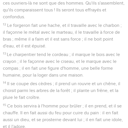
ces ouvriers-là ne sont que des hommes. Qu'ils s'assemblent,
qu'ils comparaissent tous ! Ils seront tous effrayés et
confondus.
12
Le forgeron fait une hache, et il travaille avec le charbon ;
il façonne le métal avec le marteau, il le travaille à force de
bras ; même il a faim et il est sans force ; il ne boit point
d'eau, et il est épuisé.
13
Le charpentier tend le cordeau ; il marque le bois avec le
crayon ; il le façonne avec le ciseau, et le marque avec le
compas ; il en fait une figure d'homme, une belle forme
humaine, pour la loger dans une maison.
14
Il se coupe des cèdres ; il prend un rouvre et un chêne, il
choisit parmi les arbres de la forêt ; il plante un frêne, et la
pluie le fait croître.
15
Ce bois servira à l'homme pour brûler ; il en prend, et il se
chauffe. Il en fait aussi du feu pour cuire du pain : il en fait
aussi un dieu, et se prosterne devant lui ; il en fait une idole,
et il l'adore.