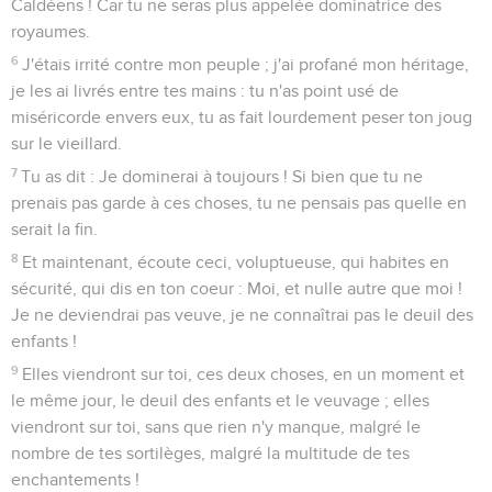
Caldéens ! Car tu ne seras plus appelée dominatrice des
royaumes.
6
J'étais irrité contre mon peuple ; j'ai profané mon héritage,
je les ai livrés entre tes mains : tu n'as point usé de
miséricorde envers eux, tu as fait lourdement peser ton joug
sur le vieillard.
7
Tu as dit : Je dominerai à toujours ! Si bien que tu ne
prenais pas garde à ces choses, tu ne pensais pas quelle en
serait la fin.
8
Et maintenant, écoute ceci, voluptueuse, qui habites en
sécurité, qui dis en ton coeur : Moi, et nulle autre que moi !
Je ne deviendrai pas veuve, je ne connaîtrai pas le deuil des
enfants !
9
Elles viendront sur toi, ces deux choses, en un moment et
le même jour, le deuil des enfants et le veuvage ; elles
viendront sur toi, sans que rien n'y manque, malgré le
nombre de tes sortilèges, malgré la multitude de tes
enchantements !