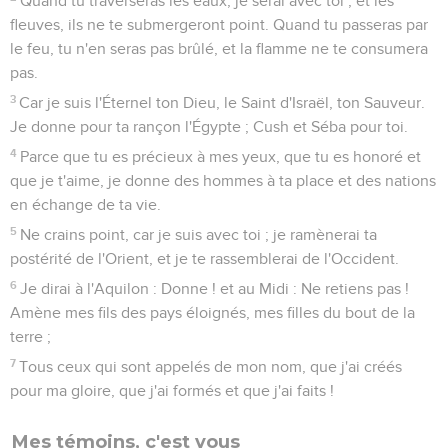
Quand tu traverseras les eaux, je serai avec toi ; et les
fleuves, ils ne te submergeront point. Quand tu passeras par
le feu, tu n'en seras pas brûlé, et la flamme ne te consumera
pas.
3
Car je suis l'Éternel ton Dieu, le Saint d'Israël, ton Sauveur.
Je donne pour ta rançon l'Égypte ; Cush et Séba pour toi.
4
Parce que tu es précieux à mes yeux, que tu es honoré et
que je t'aime, je donne des hommes à ta place et des nations
en échange de ta vie.
5
Ne crains point, car je suis avec toi ; je ramènerai ta
postérité de l'Orient, et je te rassemblerai de l'Occident.
6
Je dirai à l'Aquilon : Donne ! et au Midi : Ne retiens pas !
Amène mes fils des pays éloignés, mes filles du bout de la
terre ;
7
Tous ceux qui sont appelés de mon nom, que j'ai créés
pour ma gloire, que j'ai formés et que j'ai faits !
Mes témoins, c'est vous