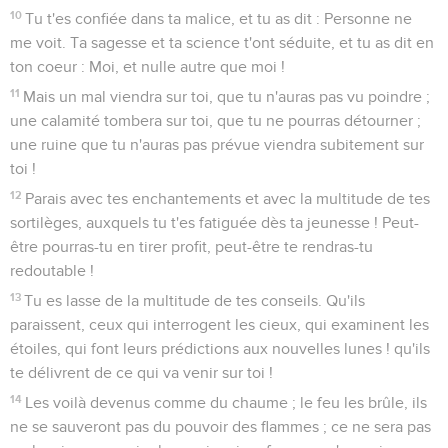
10
Tu t'es confiée dans ta malice, et tu as dit : Personne ne
me voit. Ta sagesse et ta science t'ont séduite, et tu as dit en
ton coeur : Moi, et nulle autre que moi !
11
Mais un mal viendra sur toi, que tu n'auras pas vu poindre ;
une calamité tombera sur toi, que tu ne pourras détourner ;
une ruine que tu n'auras pas prévue viendra subitement sur
toi !
12
Parais avec tes enchantements et avec la multitude de tes
sortilèges, auxquels tu t'es fatiguée dès ta jeunesse ! Peut-
être pourras-tu en tirer profit, peut-être te rendras-tu
redoutable !
13
Tu es lasse de la multitude de tes conseils. Qu'ils
paraissent, ceux qui interrogent les cieux, qui examinent les
étoiles, qui font leurs prédictions aux nouvelles lunes ! qu'ils
te délivrent de ce qui va venir sur toi !
14
Les voilà devenus comme du chaume ; le feu les brûle, ils
ne se sauveront pas du pouvoir des flammes ; ce ne sera pas