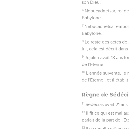
son Dieu.
6
Nebucadnetsar, roi de
Babylone.
7
Nebucadnetsar emporta
Babylone.
8
Le reste des actes de 
lui, cela est décrit dans
9
Jojakin avait 18 ans lo
de l'Eternel.
10
L'année suivante, le 
de l'Eternel, et il établ
Règne de Sédécia
11
Sédécias avait 21 ans l
12
Il fit ce qui est mal 
parlait de la part de l'Et
13
Il se révolta même co