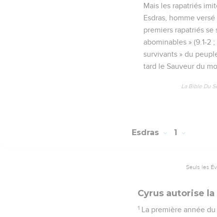
Mais les rapatriés imi
Esdras, homme versé da
premiers rapatriés se 
abominables » (9.1-2 ; 
survivants » du peuple
tard le Sauveur du m
La Bible Du S
Esdras
1
Seuls les É
Cyrus autorise l
1
La première année du rè