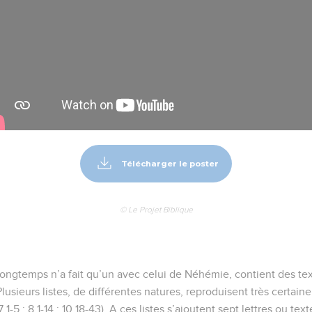
Télécharger le poster
© Le Projet Biblique
 longtemps n’a fait qu’un avec celui de Néhémie, contient des te
Plusieurs listes, de différentes natures, reproduisent très certa
; 7.1-5 ; 8.1-14 ; 10.18-43). A ces listes s’ajoutent sept lettres ou tex