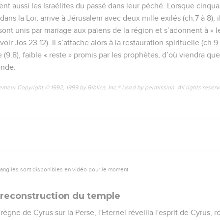
tent aussi les Israélites du passé dans leur péché. Lorsque cinqua
ns la Loi, arrive à Jérusalem avec deux mille exilés (ch.7 à 8), i
sont unis par mariage aux païens de la région et s’adonnent à « l
voir Jos 23.12). Il s’attache alors à la restauration spirituelle (ch.9
 (9.8), faible « reste » promis par les prophètes, d’où viendra qu
onde.
emeur Copyright © 1992, 1999 by Biblica, Inc.® Used by permission. All rights reser
vangiles sont disponibles en vidéo pour le moment.
a reconstruction du temple
gne de Cyrus sur la Perse, l'Eternel réveilla l'esprit de Cyrus, r