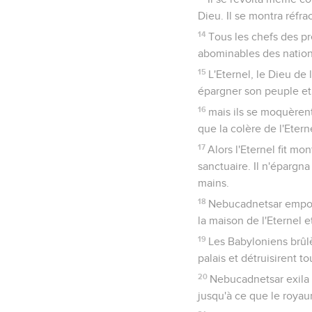
Dieu. Il se montra réfrac
14
Tous les chefs des prê
abominables des nations.
15
L'Eternel, le Dieu de 
épargner son peuple et
16
mais ils se moquèrent
que la colère de l'Ete
17
Alors l'Eternel fit mo
sanctuaire. Il n'épargna 
mains.
18
Nebucadnetsar emporta
la maison de l'Eternel e
19
Les Babyloniens brûlè
palais et détruisirent t
20
Nebucadnetsar exila à 
jusqu'à ce que le roya