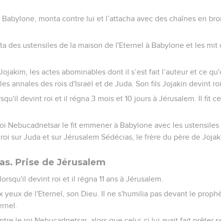
 Babylone, monta contre lui et l’attacha avec des chaînes en bro
 des ustensiles de la maison de l'Eternel à Babylone et les mit 
Jojakim, les actes abominables dont il s’est fait l’auteur et ce qu
 les annales des rois d'Israël et de Juda. Son fils Jojakin devint ro
rsqu'il devint roi et il régna 3 mois et 10 jours à Jérusalem. Il fit 
roi Nebucadnetsar le fit emmener à Babylone avec les ustensiles
it roi sur Juda et sur Jérusalem Sédécias, le frère du père de Jojak
s. Prise de Jérusalem
orsqu'il devint roi et il régna 11 ans à Jérusalem.
aux yeux de l'Eternel, son Dieu. Il ne s'humilia pas devant le proph
ernel.
ntre le roi Nebucadnetsar, alors que celui-ci lui avait fait prête