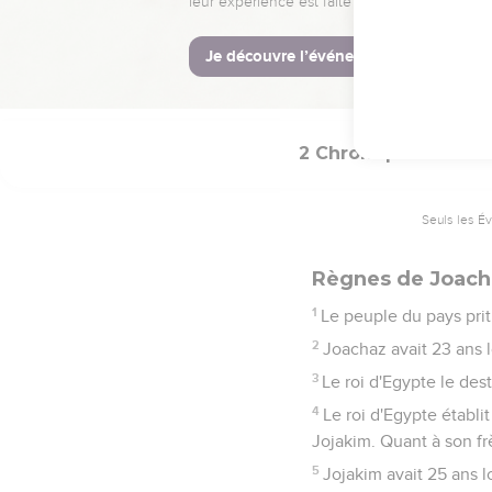
Complaintes.
26
Le reste des actes de 
27
ses actes, des premier
2 Chroniques
36
Seuls les É
Règnes de Joach
1
Le peuple du pays prit 
2
Joachaz avait 23 ans l
3
Le roi d'Egypte le des
4
Le roi d'Egypte établi
Jojakim. Quant à son fr
5
Jojakim avait 25 ans lo