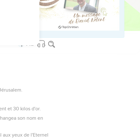
Eternel,
 et de Juda.
 Jérusalem.
nt et 30 kilos d'or.
il changea son nom en
mal aux yeux de l'Eternel