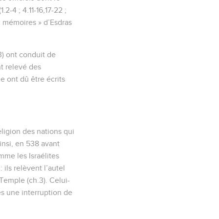
-4 ; 4.11-16,17-22 ;
 « mémoires » d’Esdras
) ont conduit de
t relevé des
e ont dû être écrits
eligion des nations qui
insi, en 538 avant
mme les Israélites
ils relèvent l’autel
Temple (ch.3). Celui-
ès une interruption de