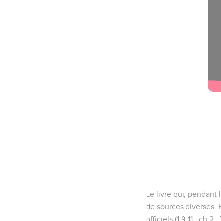
Le livre qui, pendant
de sources diverses. 
officiels (1.9-11 ; ch.2 