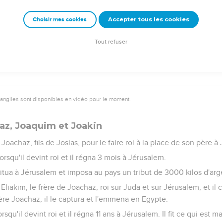
Accepter tous les cookies
Choisir mes cookies
Josias et sa piété conforme à ce qui est prescrit dans la loi de l'
s aux derniers, cela est décrit dans les annales des rois d'Israël
Tout refuser
vangiles sont disponibles en vidéo pour le moment.
az, Joaquim et Joakin
Joachaz, fils de Josias, pour le faire roi à la place de son père à
orsqu'il devint roi et il régna 3 mois à Jérusalem.
titua à Jérusalem et imposa au pays un tribut de 3000 kilos d'arge
t Eliakim, le frère de Joachaz, roi sur Juda et sur Jérusalem, et 
ère Joachaz, il le captura et l'emmena en Egypte.
rsqu'il devint roi et il régna 11 ans à Jérusalem. Il fit ce qui est 