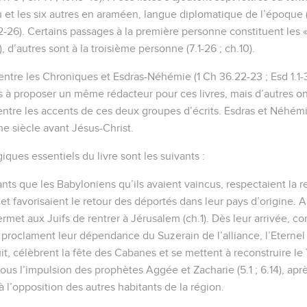
et les six autres en araméen, langue diplomatique de l’époque (1.2
7.12-26). Certains passages à la première personne constituent les
9), d’autres sont à la troisième personne (7.1-26 ; ch.10).
tre les Chroniques et Esdras-Néhémie (1 Ch 36.22-23 ; Esd 1.1-3
 à proposer un même rédacteur pour ces livres, mais d’autres on
entre les accents de ces deux groupes d’écrits. Esdras et Néhémi
me siècle avant Jésus-Christ.
ques essentiels du livre sont les suivants :
ants que les Babyloniens qu’ils avaient vaincus, respectaient la r
et favorisaient le retour des déportés dans leur pays d’origine. A
rmet aux Juifs de rentrer à Jérusalem (ch.1). Dès leur arrivée, co
s proclament leur dépendance du Suzerain de l’alliance, l’Eternel : 
t, célèbrent la fête des Cabanes et se mettent à reconstruire le 
ous l’impulsion des prophètes Aggée et Zacharie (5.1 ; 6.14), apr
à l’opposition des autres habitants de la région.