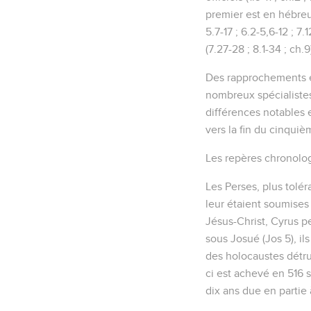
premier est en hébreu 
5.7-17 ; 6.2-5,6-12 ; 
(7.27-28 ; 8.1-34 ; ch.
Des rapprochements en
nombreux spécialistes
différences notables 
vers la fin du cinquiè
Les repères chronologi
Les Perses, plus tolér
leur étaient soumises 
Jésus-Christ, Cyrus pe
sous Josué (Jos 5), il
des holocaustes détrui
ci est achevé en 516 s
dix ans due en partie 