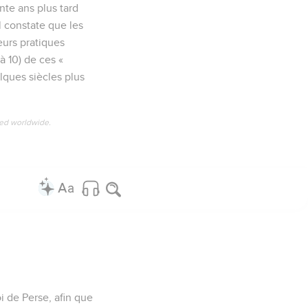
nte ans plus tard
l constate que les
eurs pratiques
 à 10) de ces «
elques siècles plus
ved worldwide.
oi de Perse, afin que