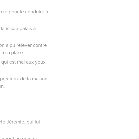
nze pour le conduire à
dans son palais à
'on a pu relever contre
i à sa place.
ce qui est mal aux yeux
 précieux de la maison
in.
ète Jérémie, qui lui
r serment au nom de