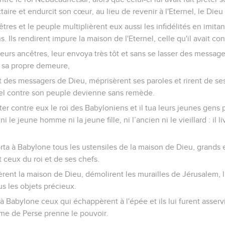
taire et endurcit son cœur, au lieu de revenir à l'Eternel, le Dieu 
tres et le peuple multiplièrent eux aussi les infidélités en imitan
 Ils rendirent impure la maison de l'Eternel, celle qu'il avait c
leurs ancêtres, leur envoya très tôt et sans se lasser des messagers
 sa propre demeure,
 des messagers de Dieu, méprisèrent ses paroles et rirent de se
rnel contre son peuple devienne sans remède.
nter contre eux le roi des Babyloniens et il tua leurs jeunes gens 
ni le jeune homme ni la jeune fille, ni l’ancien ni le vieillard : il l
 à Babylone tous les ustensiles de la maison de Dieu, grands et 
t ceux du roi et de ses chefs.
rent la maison de Dieu, démolirent les murailles de Jérusalem, l
ous les objets précieux.
Babylone ceux qui échappèrent à l'épée et ils lui furent asservis, 
ume de Perse prenne le pouvoir.