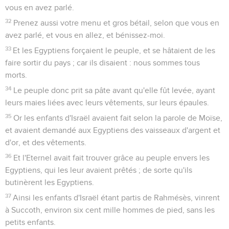
vous en avez parlé.
32
Prenez aussi votre menu et gros bétail, selon que vous en
avez parlé, et vous en allez, et bénissez-moi.
33
Et les Egyptiens forçaient le peuple, et se hâtaient de les
faire sortir du pays ; car ils disaient : nous sommes tous
morts.
34
Le peuple donc prit sa pâte avant qu'elle fût levée, ayant
leurs maies liées avec leurs vêtements, sur leurs épaules.
35
Or les enfants d'Israël avaient fait selon la parole de Moïse,
et avaient demandé aux Egyptiens des vaisseaux d'argent et
d'or, et des vêtements.
36
Et l'Eternel avait fait trouver grâce au peuple envers les
Egyptiens, qui les leur avaient prêtés ; de sorte qu'ils
butinèrent les Egyptiens.
37
Ainsi les enfants d'Israël étant partis de Rahmésès, vinrent
à Succoth, environ six cent mille hommes de pied, sans les
petits enfants.