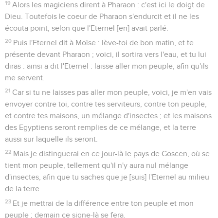
19
Alors les magiciens dirent à Pharaon : c'est ici le doigt de
Dieu. Toutefois le coeur de Pharaon s'endurcit et il ne les
écouta point, selon que l'Eternel [en] avait parlé.
20
Puis l'Eternel dit à Moïse : lève-toi de bon matin, et te
présente devant Pharaon ; voici, il sortira vers l'eau, et tu lui
diras : ainsi a dit l'Eternel : laisse aller mon peuple, afin qu'ils
me servent.
21
Car si tu ne laisses pas aller mon peuple, voici, je m'en vais
envoyer contre toi, contre tes serviteurs, contre ton peuple,
et contre tes maisons, un mélange d'insectes ; et les maisons
des Egyptiens seront remplies de ce mélange, et la terre
aussi sur laquelle ils seront.
22
Mais je distinguerai en ce jour-là le pays de Goscen, où se
tient mon peuple, tellement qu'il n'y aura nul mélange
d'insectes, afin que tu saches que je [suis] l'Eternel au milieu
de la terre.
23
Et je mettrai de la différence entre ton peuple et mon
peuple ; demain ce signe-là se fera.