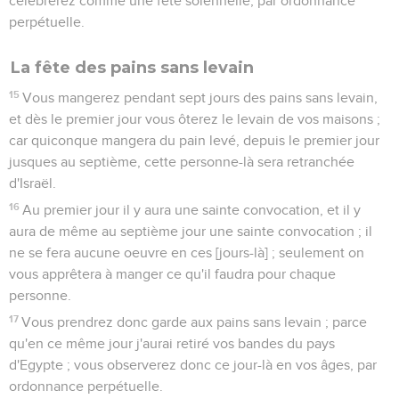
célébrerez comme une fête solennelle, par ordonnance
perpétuelle.
La fête des pains sans levain
15
Vous mangerez pendant sept jours des pains sans levain,
et dès le premier jour vous ôterez le levain de vos maisons ;
car quiconque mangera du pain levé, depuis le premier jour
jusques au septième, cette personne-là sera retranchée
d'Israël.
16
Au premier jour il y aura une sainte convocation, et il y
aura de même au septième jour une sainte convocation ; il
ne se fera aucune oeuvre en ces [jours-là] ; seulement on
vous apprêtera à manger ce qu'il faudra pour chaque
personne.
17
Vous prendrez donc garde aux pains sans levain ; parce
qu'en ce même jour j'aurai retiré vos bandes du pays
d'Egypte ; vous observerez donc ce jour-là en vos âges, par
ordonnance perpétuelle.