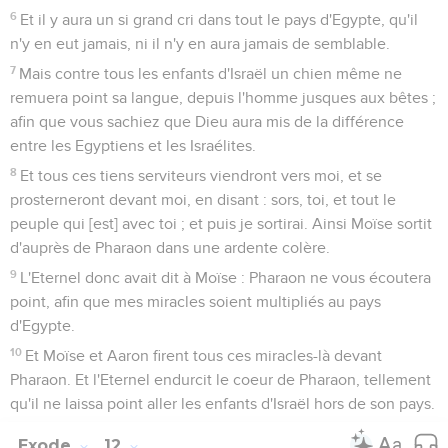
6
Et il y aura un si grand cri dans tout le pays d'Egypte, qu'il
n'y en eut jamais, ni il n'y en aura jamais de semblable.
7
Mais contre tous les enfants d'Israël un chien même ne
remuera point sa langue, depuis l'homme jusques aux bêtes ;
afin que vous sachiez que Dieu aura mis de la différence
entre les Egyptiens et les Israélites.
8
Et tous ces tiens serviteurs viendront vers moi, et se
prosterneront devant moi, en disant : sors, toi, et tout le
peuple qui [est] avec toi ; et puis je sortirai. Ainsi Moïse sortit
d'auprès de Pharaon dans une ardente colère.
9
L'Eternel donc avait dit à Moïse : Pharaon ne vous écoutera
point, afin que mes miracles soient multipliés au pays
d'Egypte.
10
Et Moïse et Aaron firent tous ces miracles-là devant
Pharaon. Et l'Eternel endurcit le coeur de Pharaon, tellement
qu'il ne laissa point aller les enfants d'Israël hors de son pays.
Exode
12