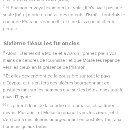
7
Et Pharaon envoya [examiner], et voici, il n'y avait pas une
seule [bête] morte du bétail des enfants d'Israël. Toutefois le
coeur de Pharaon s'endurcit ; et il ne laissa point aller le
peuple.
Sixième fléau: les furoncles
8
Alors l'Eternel dit à Moïse et à Aaron : prenez plein vos
mains de cendres de fournaise ; et que Moïse les répande
vers les cieux en la présence de Pharaon.
9
Et elles deviendront de la poussière sur tout le pays
d'Egypte, et il s'en fera des ulcères bourgeonnant en
pustules tant sur les hommes que sur les bêtes, dans tout le
pays d'Egypte.
10
Ils prirent donc de la cendre de fournaise, et se tinrent
devant Pharaon ; et Moïse la répandit vers les cieux ; et il
s'en forma des ulcères bourgeonnant en pustules, tant aux
hommes qu'aux bêtes.