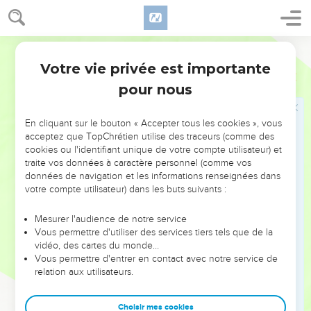
bois et de pierre.
20
Moïse donc et Aaron firent selon que l'Eternel avait
Martin
commandé. Et [Aaron] ayant levé la verge, en frappa les eaux
du fleuve, Pharaon et ses serviteurs le voyant ; et toutes les
Votre vie privée est importante
Exode
7
eaux du fleuve furent changées en sang.
pour nous
21
Et le poisson qui était au fleuve mourut, et le fleuve en
devint puant, tellement que les Egyptiens ne pouvaient
En cliquant sur le bouton « Accepter tous les cookies », vous
point boire des eaux du fleuve ; et il y eut du sang par tout le
acceptez que TopChrétien utilise des traceurs (comme des
cookies ou l'identifiant unique de votre compte utilisateur) et
pays d'Egypte.
traite vos données à caractère personnel (comme vos
22
Et les magiciens d'Egypte firent le semblable par leurs
données de navigation et les informations renseignées dans
enchantements ; et le coeur de Pharaon s'endurcit, tellement
votre compte utilisateur) dans les buts suivants :
qu'il ne les écouta point ; selon que l'Eternel en avait parlé.
Mesurer l'audience de notre service
23
Et Pharaon [leur] ayant tourné le dos, vint en sa maison, et
Vous permettre d'utiliser des services tiers tels que de la
n'appliqua point encore son coeur aux choses [qu'il avait
vidéo, des cartes du monde…
vues].
Vous permettre d'entrer en contact avec notre service de
relation aux utilisateurs.
24
Or tous les Egyptiens creusèrent autour du fleuve pour
[trouver] de l'eau à boire, parce qu'ils ne pouvaient pas boire
Choisir mes cookies