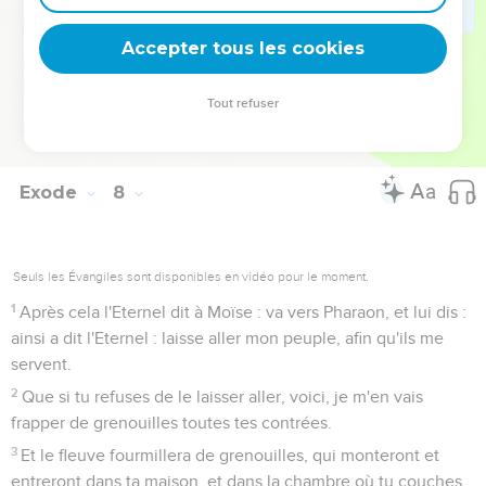
de l'eau du fleuve.
25
Et il se passa sept jours depuis que l'Eternel eut frappé le
Accepter tous les cookies
fleuve.
Tout refuser
Deuxième fléau: les grenouilles
Exode
8
Seuls les Évangiles sont disponibles en vidéo pour le moment.
1
Après cela l'Eternel dit à Moïse : va vers Pharaon, et lui dis :
ainsi a dit l'Eternel : laisse aller mon peuple, afin qu'ils me
servent.
2
Que si tu refuses de le laisser aller, voici, je m'en vais
frapper de grenouilles toutes tes contrées.
3
Et le fleuve fourmillera de grenouilles, qui monteront et
entreront dans ta maison, et dans la chambre où tu couches,