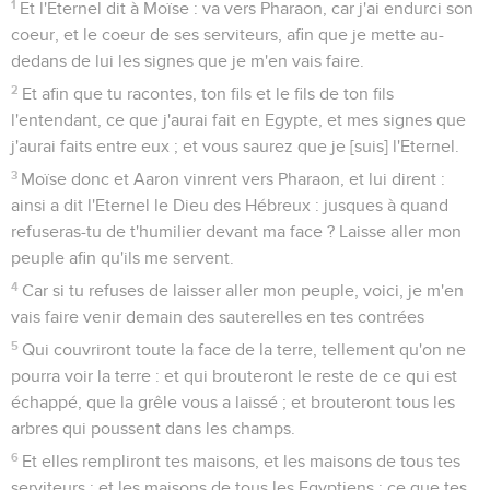
1
Et l'Eternel dit à Moïse : va vers Pharaon, car j'ai endurci son
coeur, et le coeur de ses serviteurs, afin que je mette au-
dedans de lui les signes que je m'en vais faire.
2
Et afin que tu racontes, ton fils et le fils de ton fils
l'entendant, ce que j'aurai fait en Egypte, et mes signes que
j'aurai faits entre eux ; et vous saurez que je [suis] l'Eternel.
3
Moïse donc et Aaron vinrent vers Pharaon, et lui dirent :
ainsi a dit l'Eternel le Dieu des Hébreux : jusques à quand
refuseras-tu de t'humilier devant ma face ? Laisse aller mon
peuple afin qu'ils me servent.
4
Car si tu refuses de laisser aller mon peuple, voici, je m'en
vais faire venir demain des sauterelles en tes contrées
5
Qui couvriront toute la face de la terre, tellement qu'on ne
pourra voir la terre : et qui brouteront le reste de ce qui est
échappé, que la grêle vous a laissé ; et brouteront tous les
arbres qui poussent dans les champs.
6
Et elles rempliront tes maisons, et les maisons de tous tes
serviteurs ; et les maisons de tous les Egyptiens ; ce que tes