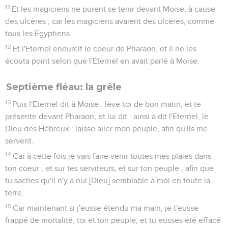
11
Et les magiciens ne purent se tenir devant Moïse, à cause
des ulcères ; car les magiciens avaient des ulcères, comme
tous les Egyptiens.
12
Et l'Eternel endurcit le coeur de Pharaon, et il ne les
écouta point selon que l'Eternel en avait parlé à Moïse.
Septième fléau: la grêle
13
Puis l'Eternel dit à Moïse : lève-toi de bon matin, et te
présente devant Pharaon, et lui dit : ainsi a dit l'Eternel, le
Dieu des Hébreux : laisse aller mon peuple, afin qu'ils me
servent.
14
Car à cette fois je vais faire venir toutes mes plaies dans
ton coeur ; et sur tes serviteurs, et sur ton peuple ; afin que
tu saches qu'il n'y a nul [Dieu] semblable à moi en toute la
terre.
15
Car maintenant si j'eusse étendu ma main, je t'eusse
frappé de mortalité, toi et ton peuple, et tu eusses été effacé