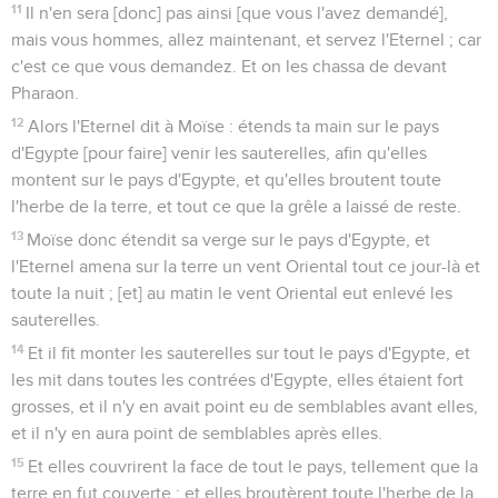
11
Il n'en sera [donc] pas ainsi [que vous l'avez demandé],
mais vous hommes, allez maintenant, et servez l'Eternel ; car
c'est ce que vous demandez. Et on les chassa de devant
Pharaon.
12
Alors l'Eternel dit à Moïse : étends ta main sur le pays
d'Egypte [pour faire] venir les sauterelles, afin qu'elles
montent sur le pays d'Egypte, et qu'elles broutent toute
l'herbe de la terre, et tout ce que la grêle a laissé de reste.
13
Moïse donc étendit sa verge sur le pays d'Egypte, et
l'Eternel amena sur la terre un vent Oriental tout ce jour-là et
toute la nuit ; [et] au matin le vent Oriental eut enlevé les
sauterelles.
14
Et il fit monter les sauterelles sur tout le pays d'Egypte, et
les mit dans toutes les contrées d'Egypte, elles étaient fort
grosses, et il n'y en avait point eu de semblables avant elles,
et il n'y en aura point de semblables après elles.
15
Et elles couvrirent la face de tout le pays, tellement que la
terre en fut couverte ; et elles broutèrent toute l'herbe de la