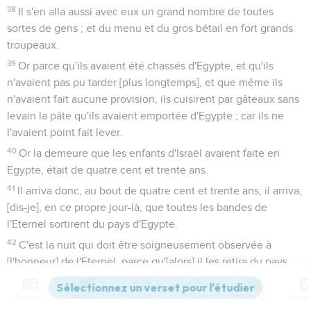
38
Il s'en alla aussi avec eux un grand nombre de toutes
sortes de gens ; et du menu et du gros bétail en fort grands
troupeaux.
39
Or parce qu'ils avaient été chassés d'Egypte, et qu'ils
n'avaient pas pu tarder [plus longtemps], et que même ils
n'avaient fait aucune provision, ils cuisirent par gâteaux sans
levain la pâte qu'ils avaient emportée d'Egypte ; car ils ne
l'avaient point fait lever.
40
Or la demeure que les enfants d'Israël avaient faite en
Egypte, était de quatre cent et trente ans.
41
Il arriva donc, au bout de quatre cent et trente ans, il arriva,
[dis-je], en ce propre jour-là, que toutes les bandes de
l'Eternel sortirent du pays d'Egypte.
42
C'est la nuit qui doit être soigneusement observée à
[l'honneur] de l'Eternel, parce qu'[alors] il les retira du pays
d'Egypte ; cette même nuit-là est à observer à [l'honneur] de
l'Eternel, par tous les enfants d'Israël en leurs âges.
Contenus
Versions
Commentaires
Strong
Dictionnaire