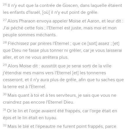
26
Il n'y eut que la contrée de Goscen, dans laquelle étaient
les enfants d'Israël, [où] il n'y eut point de grêle.
27
Alors Pharaon envoya appeler Moïse et Aaron, et leur dit :
J'ai péché cette fois ; l'Eternel est juste, mais moi et mon
peuple sommes méchants.
28
Fléchissez par prières l'Eternel ; que ce [soit] assez ; [et]
que Dieu ne fasse plus tonner ni grêler, car je vous laisserai
aller, et on ne vous arrêtera plus.
29
Alors Moïse dit : aussitôt que je serai sorti de la ville
j'étendrai mes mains vers l'Eternel [et] les tonnerres
cesseront, et il n'y aura plus de grêle, afin que tu saches que
la terre est à l'Eternel.
30
Mais quant à toi et à tes serviteurs, je sais que vous ne
craindrez pas encore l'Eternel Dieu.
31
Or le lin et l'orge avaient été frappés, car l'orge était en
épis et le lin était en tuyau.
32
Mais le blé et l'épeautre ne furent point frappés, parce