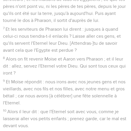
pères n'ont point vu, ni les pères de tes pères, depuis le jour
qu'ils ont été sur la terre, jusqu'à aujourd'hui. Puis ayant
tourné le dos à Pharaon, il sortit d'auprès de lui.
7
Et les serviteurs de Pharaon lui dirent : jusques à quand
celui-ci nous tiendra-t-il enlacés ? Laisse aller ces gens, et
qu'ils servent l'Eternel leur Dieu. [Attendras-]tu de savoir
avant cela que l'Egypte est perdue ?
8
Alors on fit revenir Moïse et Aaron vers Pharaon ; et il leur
dit : allez, servez l'Eternel votre Dieu. Qui sont tous ceux qui
iront ?
9
Et Moïse répondit : nous irons avec nos jeunes gens et nos
vieillards, avec nos fils et nos filles, avec notre menu et gros
bétail ; car nous avons [à célébrer] une fête solennelle à
l'Eternel.
10
Alors il leur dit : que l'Eternel soit avec vous, comme je
laisserai aller vos petits enfants ; prenez garde, car le mal est
devant vous.