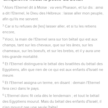
1
Alors l'Eternel dit à Moïse : va vers Pharaon, et lui dis : ainsi
a dit l'Eternel, le Dieu des Hébreux : laisse aller mon peuple,
afin qu'ils me servent.
2
Car si tu refuses de [les] laisser aller, et si tu les retiens
encore,
3
Voici, la main de l'Eternel sera sur ton bétail qui est aux
champs, tant sur les chevaux, que sur les ânes, sur les
chameaux, sur les boeufs, et sur les brebis, et il y aura une
très-grande mortalité.
4
Et l'Eternel distinguera le bétail des Israélites du bétail des
Egyptiens, afin que rien de ce qui est aux enfants d'Israël ne
meure.
5
Et l'Eternel assigna un terme, en disant : demain l'Eternel
fera ceci dans le pays.
6
L'Eternel donc fit cela dès le lendemain ; et tout le bétail
des Egyptiens mourut. Mais du bétail des enfants d'Israël, il
n'en mourut pas une seule [bête].