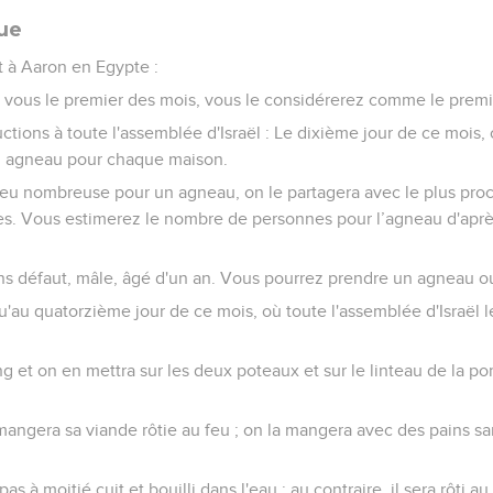
que
et à Aaron en Egypte :
r vous le premier des mois, vous le considérerez comme le premi
ctions à toute l'assemblée d'Israël : Le dixième jour de ce mois
n agneau pour chaque maison.
 peu nombreuse pour un agneau, on le partagera avec le plus proc
. Vous estimerez le nombre de personnes pour l’agneau d'aprè
s défaut, mâle, âgé d'un an. Vous pourrez prendre un agneau o
'au quatorzième jour de ce mois, où toute l'assemblée d'Israël l
 et on en mettra sur les deux poteaux et sur le linteau de la p
angera sa viande rôtie au feu ; on la mangera avec des pains sa
 à moitié cuit et bouilli dans l'eau ; au contraire, il sera rôti au 