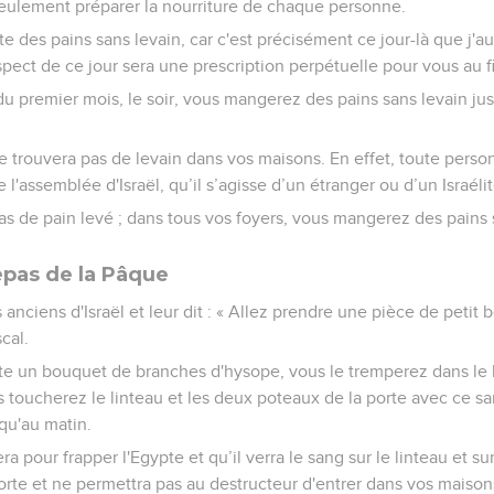
seulement préparer la nourriture de chaque personne.
e des pains sans levain, car c'est précisément ce jour-là que j'aura
spect de ce jour sera une prescription perpétuelle pour vous au f
u premier mois, le soir, vous mangerez des pains sans levain jus
ne trouvera pas de levain dans vos maisons. En effet, toute pers
 l'assemblée d'Israël, qu’il s’agisse d’un étranger ou d’un Israélit
 de pain levé ; dans tous vos foyers, vous mangerez des pains s
epas de la Pâque
anciens d'Israël et leur dit : « Allez prendre une pièce de petit b
cal.
e un bouquet de branches d'hysope, vous le tremperez dans le 
s toucherez le linteau et les deux poteaux de la porte avec ce 
squ'au matin.
a pour frapper l'Egypte et qu’il verra le sang sur le linteau et su
orte et ne permettra pas au destructeur d'entrer dans vos maison