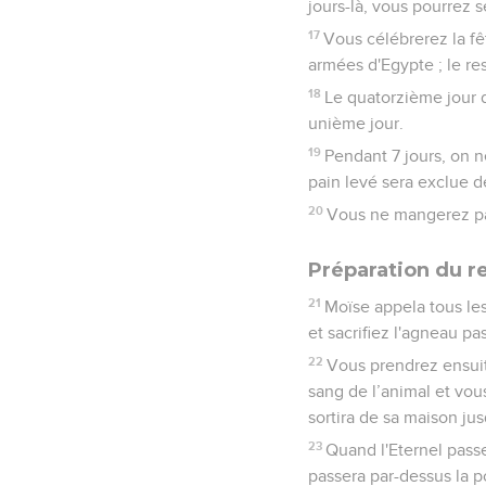
jours-là, vous pourrez 
17
Vous célébrerez la fêt
armées d'Egypte ; le re
18
Le quatorzième jour d
unième jour.
19
Pendant 7 jours, on 
pain levé sera exclue de
20
Vous ne mangerez pas
Préparation du r
21
Moïse appela tous les 
et sacrifiez l'agneau pas
22
Vous prendrez ensuit
sang de l’animal et vou
sortira de sa maison ju
23
Quand l'Eternel passer
passera par-dessus la p