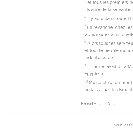
5
et tous les premiers-n
fils aîné de la servante
6
Il y aura dans toute l'
7
En revanche, chez les
Vous saurez ainsi quelle 
8
Alors tous tes servite
et tout le peuple qui ma
ardente colère.
9
L'Eternel avait dit à
Egypte. »
10
Moïse et Aaron firent
ne laissa pas les Israéli
Exode
12
Seuls les É