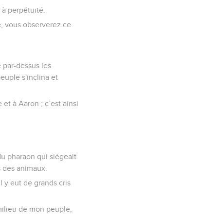
 à perpétuité.
e, vous observerez ce
é par-dessus les
euple s'inclina et
 et à Aaron ; c’est ainsi
 du pharaon qui siégeait
és des animaux.
l y eut de grands cris
 milieu de mon peuple,