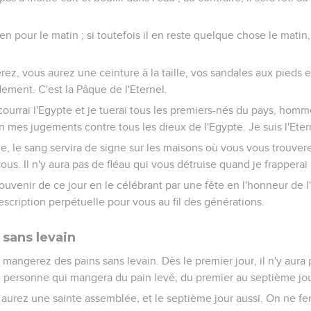
en pour le matin ; si toutefois il en reste quelque chose le matin
z, vous aurez une ceinture à la taille, vos sandales aux pieds et
ment. C'est la Pâque de l'Eternel.
arcourrai l'Egypte et je tuerai tous les premiers-nés du pays, ho
n mes jugements contre tous les dieux de l'Egypte. Je suis l'Eter
, le sang servira de signe sur les maisons où vous vous trouverez
ous. Il n'y aura pas de fléau qui vous détruise quand je frapperai 
ouvenir de ce jour en le célébrant par une fête en l'honneur de l'
escription perpétuelle pour vous au fil des générations.
 sans levain
 mangerez des pains sans levain. Dès le premier jour, il n'y aura
e personne qui mangera du pain levé, du premier au septième jour
 aurez une sainte assemblée, et le septième jour aussi. On ne fer