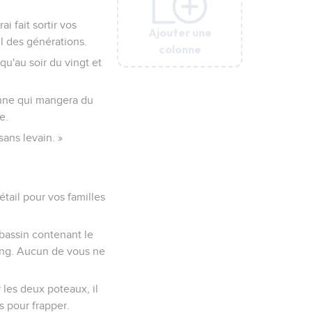
i fait sortir vos
Ajouter une
Ajouter une
Ajouter une
Ajouter une
Ajouter une
il des générations.
colonne
colonne
colonne
colonne
colonne
qu'au soir du vingt et
onne qui mangera du
e.
ans levain. »
étail pour vos familles
bassin contenant le
sang. Aucun de vous ne
r les deux poteaux, il
s pour frapper.