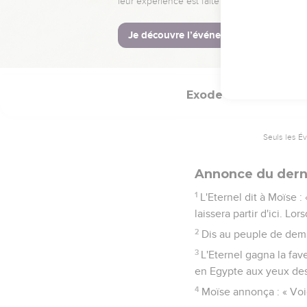
28
Il dit même à Moïse :
feras, tu mourras. »
29
« Tu l'as dit, répliqu
Exode
11
Seuls les É
Annonce du derni
1
L'Eternel dit à Moïse :
laissera partir d'ici. Lo
2
Dis au peuple de dema
3
L'Eternel gagna la fa
en Egypte aux yeux des
4
Moïse annonça : « Voici