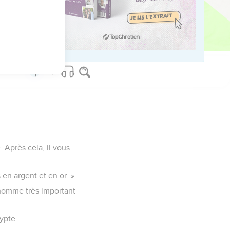
, car le jour où tu le
. Après cela, il vous
en argent et en or. »
 homme très important
gypte