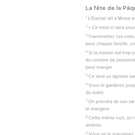
La fête de la Pâ
1
L'Eternel dit à Moïse 
2
« Ce mois-ci sera pou
3
Transmettez ces instru
pour chaque famille, u
4
Si la maison est trop
du nombre de personnes
peut manger.
5
Ce sera un agneau san
6
Vous le garderez jusqu
du soleil.
7
On prendra de son sang
le mangera.
8
Cette même nuit, on m
amères.
9
Vous ne le mangerez pas