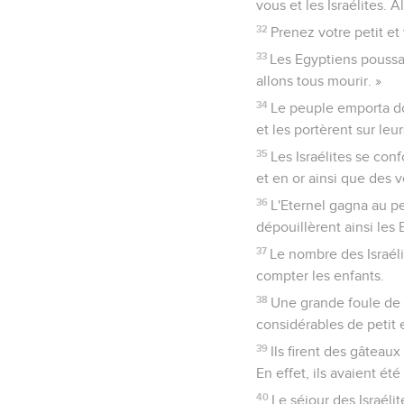
vous et les Israélites. A
32
Prenez votre petit et
33
Les Egyptiens poussaie
allons tous mourir. »
34
Le peuple emporta don
et les portèrent sur leu
35
Les Israélites se co
et en or ainsi que des 
36
L'Eternel gagna au pe
dépouillèrent ainsi les 
37
Le nombre des Israéli
compter les enfants.
38
Une grande foule de 
considérables de petit e
39
Ils firent des gâteaux
En effet, ils avaient é
40
Le séjour des Israéli