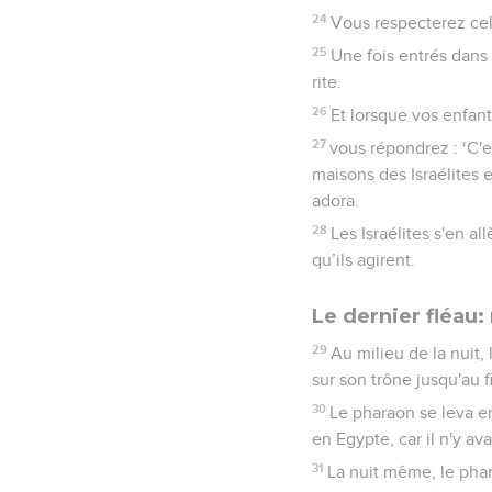
24
Vous respecterez cel
25
Une fois entrés dans
rite.
26
Et lorsque vos enfant
27
vous répondrez : ‘C'e
maisons des Israélites e
adora.
28
Les Israélites s'en a
qu’ils agirent.
Le dernier fléau
29
Au milieu de la nuit,
sur son trône jusqu'au 
30
Le pharaon se leva en 
en Egypte, car il n'y av
31
La nuit même, le phar