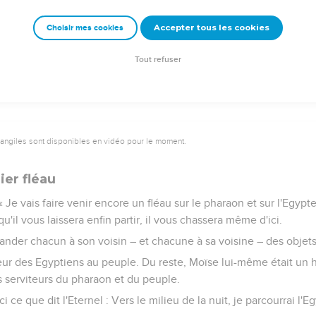
 « Sors de chez moi ! Veille bien à ne plus te présenter devant moi
Accepter tous les cookies
Choisir mes cookies
a Moïse, je ne me présenterai plus devant toi. »
Tout refuser
vangiles sont disponibles en vidéo pour le moment.
er fléau
 « Je vais faire venir encore un fléau sur le pharaon et sur l'Egypte
rsqu'il vous laissera enfin partir, il vous chassera même d'ici.
nder chacun à son voisin – et chacune à sa voisine – des objets 
veur des Egyptiens au peuple. Du reste, Moïse lui-même était un
 serviteurs du pharaon et du peuple.
 ce que dit l'Eternel : Vers le milieu de la nuit, je parcourrai l'E