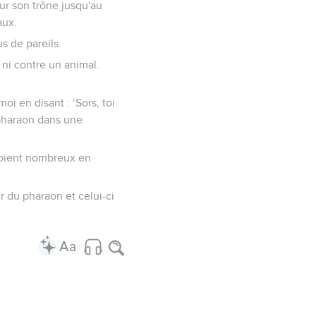
sur son trône jusqu'au
aux.
us de pareils.
ni contre un animal.
oi en disant : ‘Sors, toi
e pharaon dans une
 soient nombreux en
r du pharaon et celui-ci