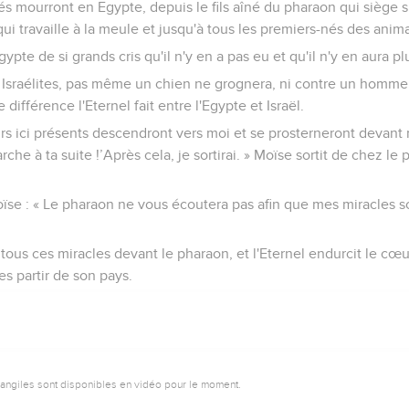
és mourront en Egypte, depuis le fils aîné du pharaon qui siège 
 qui travaille à la meule et jusqu'à tous les premiers-nés des anim
Egypte de si grands cris qu'il n'y en a pas eu et qu'il n'y en aura pl
 Israélites, pas même un chien ne grognera, ni contre un homme 
différence l'Eternel fait entre l'Egypte et Israël.
urs ici présents descendront vers moi et se prosterneront devant m
rche à ta suite !’Après cela, je sortirai. » Moïse sortit de chez l
 Moïse : « Le pharaon ne vous écoutera pas afin que mes miracles
 tous ces miracles devant le pharaon, et l'Eternel endurcit le cœu
tes partir de son pays.
vangiles sont disponibles en vidéo pour le moment.