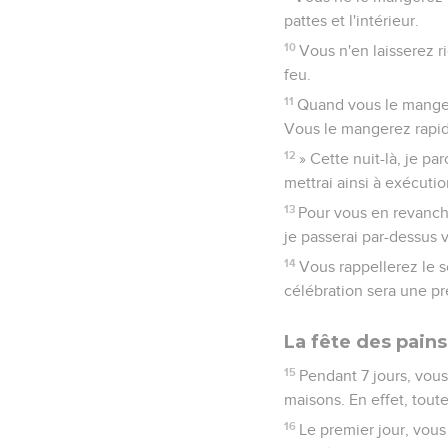
pattes et l'intérieur.
10
Vous n'en laisserez ri
feu.
11
Quand vous le mangere
Vous le mangerez rapide
12
» Cette nuit-là, je p
mettrai ainsi à exécutio
13
Pour vous en revanche
je passerai par-dessus v
14
Vous rappellerez le s
célébration sera une pr
La fête des pains
15
Pendant 7 jours, vous
maisons. En effet, tout
16
Le premier jour, vous