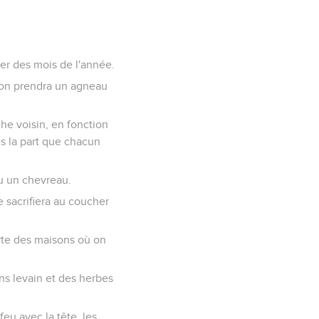
er des mois de l'année.
, on prendra un agneau
he voisin, en fonction
s la part que chacun
u un chevreau.
e sacrifiera au coucher
orte des maisons où on
ns levain et des herbes
feu avec la tête, les