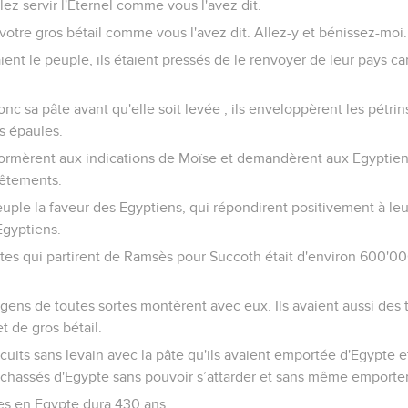
llez servir l'Eternel comme vous l'avez dit.
 votre gros bétail comme vous l'avez dit. Allez-y et bénissez-moi.
nt le peuple, ils étaient pressés de le renvoyer de leur pays car 
c sa pâte avant qu'elle soit levée ; ils enveloppèrent les pétri
rs épaules.
nformèrent aux indications de Moïse et demandèrent aux Egyptien
vêtements.
uple la faveur des Egyptiens, qui répondirent positivement à le
Egyptiens.
tes qui partirent de Ramsès pour Succoth était d'environ 600'00
gens de toutes sortes montèrent avec eux. Ils avaient aussi des
t de gros bétail.
 cuits sans levain avec la pâte qu'ils avaient emportée d'Egypte et
té chassés d'Egypte sans pouvoir s’attarder et sans même emporter
tes en Egypte dura 430 ans.