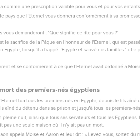
a comme une prescription valable pour vous et pour vos enfants
 le pays que l'Eternel vous donnera conformément à sa promess
s vous demanderont : ‘Que signifie ce rite pour vous ?’
st le sacrifice de la Pâque en l'honneur de l'Eternel, qui est pass
n Egypte, lorsqu'il a frappé l'Egypte et sauvé nos familles.’ » Le p
llèrent et se conformèrent à ce que l'Eternel avait ordonné à Moïse
: mort des premiers-nés égyptiens
 l'Eternel tua tous les premiers-nés en Egypte, depuis le fils aîné
fils aîné du détenu dans sa prison et jusqu'à tous les premiers-n
pleine nuit, ainsi que tous ses serviteurs et tous les Egyptiens. I
ait pas une seule maison où il n'y ait pas un mort.
aon appela Moïse et Aaron et leur dit : « Levez-vous, sortez du